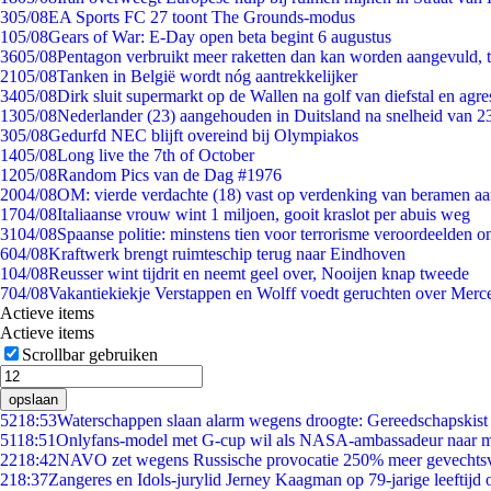
3
05/08
EA Sports FC 27 toont The Grounds-modus
1
05/08
Gears of War: E-Day open beta begint 6 augustus
36
05/08
Pentagon verbruikt meer raketten dan kan worden aangevuld, t
21
05/08
Tanken in België wordt nóg aantrekkelijker
34
05/08
Dirk sluit supermarkt op de Wallen na golf van diefstal en agre
13
05/08
Nederlander (23) aangehouden in Duitsland na snelheid van 
3
05/08
Gedurfd NEC blijft overeind bij Olympiakos
14
05/08
Long live the 7th of October
12
05/08
Random Pics van de Dag #1976
20
04/08
OM: vierde verdachte (18) vast op verdenking van beramen aa
17
04/08
Italiaanse vrouw wint 1 miljoen, gooit kraslot per abuis weg
31
04/08
Spaanse politie: minstens tien voor terrorisme veroordeelden 
6
04/08
Kraftwerk brengt ruimteschip terug naar Eindhoven
1
04/08
Reusser wint tijdrit en neemt geel over, Nooijen knap tweede
7
04/08
Vakantiekiekje Verstappen en Wolff voedt geruchten over Merc
Actieve items
Actieve items
Scrollbar gebruiken
opslaan
52
18:53
Waterschappen slaan alarm wegens droogte: Gereedschapskist
51
18:51
Onlyfans-model met G-cup wil als NASA-ambassadeur naar 
22
18:42
NAVO zet wegens Russische provocatie 250% meer gevechtsvl
2
18:37
Zangeres en Idols-jurylid Jerney Kaagman op 79-jarige leeftijd 