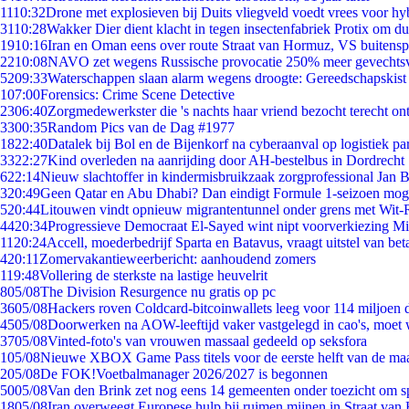
11
10:32
Drone met explosieven bij Duits vliegveld voedt vrees voor hy
31
10:28
Wakker Dier dient klacht in tegen insectenfabriek Protix om 
19
10:16
Iran en Oman eens over route Straat van Hormuz, VS buitensp
22
10:08
NAVO zet wegens Russische provocatie 250% meer gevechtsvl
52
09:33
Waterschappen slaan alarm wegens droogte: Gereedschapskist
1
07:00
Forensics: Crime Scene Detective
23
06:40
Zorgmedewerkster die 's nachts haar vriend bezocht terecht on
33
00:35
Random Pics van de Dag #1977
18
22:40
Datalek bij Bol en de Bijenkorf na cyberaanval op logistiek pa
33
22:27
Kind overleden na aanrijding door AH-bestelbus in Dordrecht
6
22:14
Nieuw slachtoffer in kindermisbruikzaak zorgprofessional Jan B
3
20:49
Geen Qatar en Abu Dhabi? Dan eindigt Formule 1-seizoen moge
5
20:44
Litouwen vindt opnieuw migrantentunnel onder grens met Wit-
44
20:34
Progressieve Democraat El-Sayed wint nipt voorverkiezing M
11
20:24
Accell, moederbedrijf Sparta en Batavus, vraagt uitstel van bet
4
20:11
Zomervakantieweerbericht: aanhoudend zomers
1
19:48
Vollering de sterkste na lastige heuvelrit
8
05/08
The Division Resurgence nu gratis op pc
36
05/08
Hackers roven Coldcard-bitcoinwallets leeg voor 114 miljoen d
45
05/08
Doorwerken na AOW-leeftijd vaker vastgelegd in cao's, moet
37
05/08
Vinted-foto's van vrouwen massaal gedeeld op seksfora
1
05/08
Nieuwe XBOX Game Pass titels voor de eerste helft van de ma
2
05/08
De FOK!Voetbalmanager 2026/2027 is begonnen
50
05/08
Van den Brink zet nog eens 14 gemeenten onder toezicht om s
18
05/08
Iran overweegt Europese hulp bij ruimen mijnen in Straat va