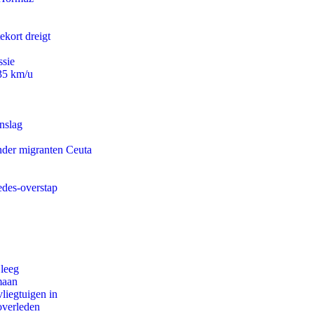
ekort dreigt
ssie
235 km/u
nslag
onder migranten Ceuta
edes-overstap
 leeg
maan
iegtuigen in
overleden