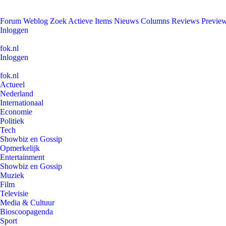
Forum
Weblog
Zoek
Actieve Items
Nieuws
Columns
Reviews
Previe
Inloggen
fok.nl
Inloggen
fok.nl
Actueel
Nederland
Internationaal
Economie
Politiek
Tech
Showbiz en Gossip
Opmerkelijk
Entertainment
Showbiz en Gossip
Muziek
Film
Televisie
Media & Cultuur
Bioscoopagenda
Sport