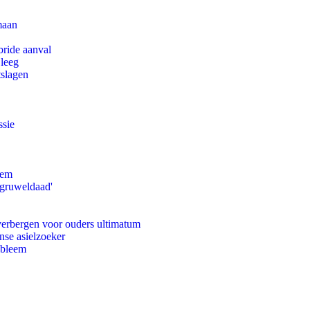
maan
bride aanval
 leeg
tslagen
ssie
eem
'gruweldaad'
 verbergen voor ouders ultimatum
nse asielzoeker
obleem