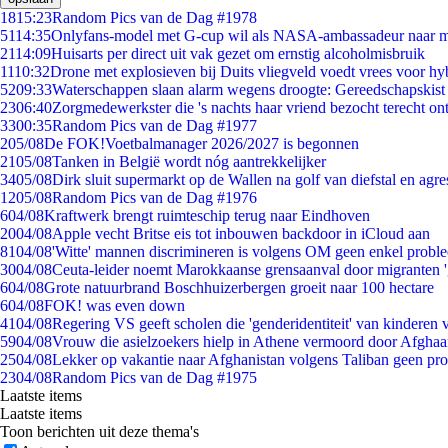
18
15:23
Random Pics van de Dag #1978
51
14:35
Onlyfans-model met G-cup wil als NASA-ambassadeur naar 
21
14:09
Huisarts per direct uit vak gezet om ernstig alcoholmisbruik
11
10:32
Drone met explosieven bij Duits vliegveld voedt vrees voor hy
52
09:33
Waterschappen slaan alarm wegens droogte: Gereedschapskist
23
06:40
Zorgmedewerkster die 's nachts haar vriend bezocht terecht on
33
00:35
Random Pics van de Dag #1977
2
05/08
De FOK!Voetbalmanager 2026/2027 is begonnen
21
05/08
Tanken in België wordt nóg aantrekkelijker
34
05/08
Dirk sluit supermarkt op de Wallen na golf van diefstal en agre
12
05/08
Random Pics van de Dag #1976
6
04/08
Kraftwerk brengt ruimteschip terug naar Eindhoven
20
04/08
Apple vecht Britse eis tot inbouwen backdoor in iCloud aan
81
04/08
'Witte' mannen discrimineren is volgens OM geen enkel probl
30
04/08
Ceuta-leider noemt Marokkaanse grensaanval door migranten 
6
04/08
Grote natuurbrand Boschhuizerbergen groeit naar 100 hectare
6
04/08
FOK! was even down
41
04/08
Regering VS geeft scholen die 'genderidentiteit' van kinderen
59
04/08
Vrouw die asielzoekers hielp in Athene vermoord door Afghaa
25
04/08
Lekker op vakantie naar Afghanistan volgens Taliban geen pr
23
04/08
Random Pics van de Dag #1975
Laatste items
Laatste items
Toon berichten uit deze thema's