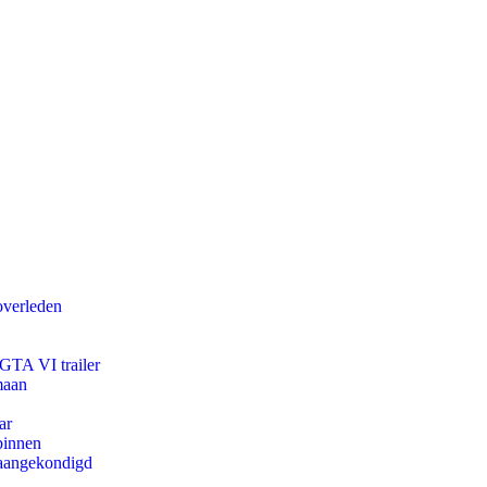
overleden
 GTA VI trailer
maan
ar
binnen
g aangekondigd