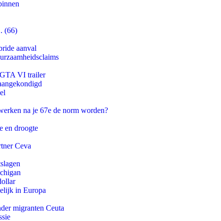
binnen
. (66)
bride aanval
duurzaamheidsclaims
 GTA VI trailer
g aangekondigd
el
 werken na je 67e de norm worden?
e en droogte
rtner Ceva
tslagen
ichigan
ollar
lijk in Europa
onder migranten Ceuta
ssie