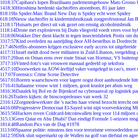
10
18:37
Capibara's lopen Braziliaans parlementsgebouw Mato Grosso 
14
18:30
Hiroshima herdenkt slachtoffers atoombom, 81 jaar later
8
18:19
In Spider-Man: Brand New Day is Spidey echt weer Spidey
6
18:18
Nieuw slachtoffer in kindermisbruikzaak zorgprofessional Jan B
21
18:17
Huisarts per direct uit vak gezet om ernstig alcoholmisbruik
11
18:14
Drone met explosieven bij Duits vliegveld voedt vrees voor hy
31
18:06
Wakker Dier dient klacht in tegen insectenfabriek Protix om 
33
17:57
Kind overleden na aanrijding door AH-bestelbus in Dordrecht
2
17:46
Netflix-abonnees krijgen exclusieve early access tot uitgebreide
41
17:31
Israël meldt dood twee militairen in Zuid-Libanon, vergeldin
19
17:29
Iran en Oman eens over route Straat van Hormuz, VS buitensp
37
17:16
Vinted-foto's van vrouwen massaal gedeeld op seksfora
45
17:10
Doorwerken na AOW-leeftijd vaker vastgelegd in cao's, moet
1
17:07
Forensics: Crime Scene Detective
56
17:01
Boeren waarschuwen voor lagere oogst door aanhoudende hitt
17
16:41
Italiaanse vrouw wint 1 miljoen, gooit kraslot per abuis weg
18
16:36
Datalek bij Bol en de Bijenkorf na cyberaanval op logistiek pa
1
16:26
Trailers kijken: de bioscoopreleases van week 32
23
16:12
Zorgmedewerkster die 's nachts haar vriend bezocht terecht on
44
16:08
Progressieve Democraat El-Sayed wint nipt voorverkiezing M
36
15:56
Hackers roven Coldcard-bitcoinwallets leeg voor 114 miljoen d
3
15:13
Geen Qatar en Abu Dhabi? Dan eindigt Formule 1-seizoen moge
18
14:48
Random Pics van de Dag #1978
31
13:00
Spaanse politie: minstens tien voor terrorisme veroordeelden 
34
12:59
Dirk sluit supermarkt op de Wallen na golf van diefstal en agre