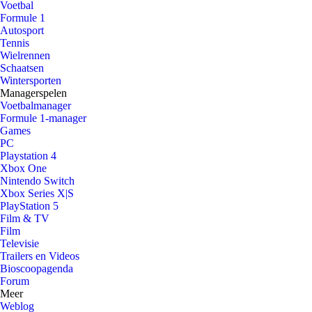
Voetbal
Formule 1
Autosport
Tennis
Wielrennen
Schaatsen
Wintersporten
Managerspelen
Voetbalmanager
Formule 1-manager
Games
PC
Playstation 4
Xbox One
Nintendo Switch
Xbox Series X|S
PlayStation 5
Film & TV
Film
Televisie
Trailers en Videos
Bioscoopagenda
Forum
Meer
Weblog