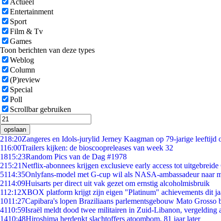
Actueel
Entertainment
Sport
Film & Tv
Games
Toon berichten van deze types
Weblog
Column
(P)review
Special
Poll
Scrollbar gebruiken
opslaan
2
18:20
Zangeres en Idols-jurylid Jerney Kaagman op 79-jarige leeftijd 
1
16:00
Trailers kijken: de bioscoopreleases van week 32
18
15:23
Random Pics van de Dag #1978
2
15:21
Netflix-abonnees krijgen exclusieve early access tot uitgebreide
51
14:35
Onlyfans-model met G-cup wil als NASA-ambassadeur naar 
21
14:09
Huisarts per direct uit vak gezet om ernstig alcoholmisbruik
1
12:12
XBOX platform krijgt zijn eigen "Platinum" achievements dit ja
10
11:27
Capibara's lopen Braziliaans parlementsgebouw Mato Grosso 
41
10:59
Israël meldt dood twee militairen in Zuid-Libanon, vergeldin
14
10:48
Hiroshima herdenkt slachtoffers atoombom, 81 jaar later