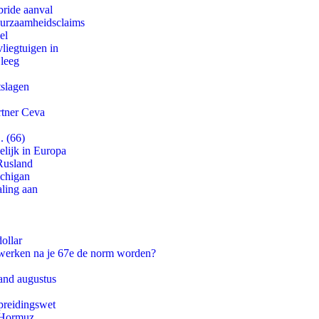
bride aanval
duurzaamheidsclaims
el
iegtuigen in
 leeg
tslagen
rtner Ceva
. (66)
lijk in Europa
Rusland
ichigan
aling aan
ollar
 werken na je 67e de norm worden?
and augustus
preidingswet
n Hormuz