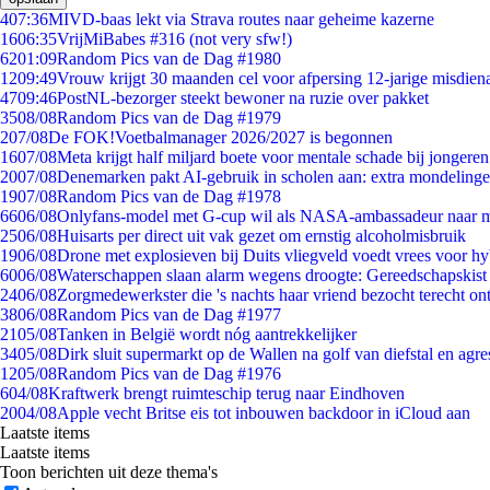
4
07:36
MIVD-baas lekt via Strava routes naar geheime kazerne
16
06:35
VrijMiBabes #316 (not very sfw!)
62
01:09
Random Pics van de Dag #1980
12
09:49
Vrouw krijgt 30 maanden cel voor afpersing 12-jarige misdiena
47
09:46
PostNL-bezorger steekt bewoner na ruzie over pakket
35
08/08
Random Pics van de Dag #1979
2
07/08
De FOK!Voetbalmanager 2026/2027 is begonnen
16
07/08
Meta krijgt half miljard boete voor mentale schade bij jongeren
20
07/08
Denemarken pakt AI-gebruik in scholen aan: extra mondeling
19
07/08
Random Pics van de Dag #1978
66
06/08
Onlyfans-model met G-cup wil als NASA-ambassadeur naar 
25
06/08
Huisarts per direct uit vak gezet om ernstig alcoholmisbruik
19
06/08
Drone met explosieven bij Duits vliegveld voedt vrees voor hy
60
06/08
Waterschappen slaan alarm wegens droogte: Gereedschapskist
24
06/08
Zorgmedewerkster die 's nachts haar vriend bezocht terecht on
38
06/08
Random Pics van de Dag #1977
21
05/08
Tanken in België wordt nóg aantrekkelijker
34
05/08
Dirk sluit supermarkt op de Wallen na golf van diefstal en agre
12
05/08
Random Pics van de Dag #1976
6
04/08
Kraftwerk brengt ruimteschip terug naar Eindhoven
20
04/08
Apple vecht Britse eis tot inbouwen backdoor in iCloud aan
Laatste items
Laatste items
Toon berichten uit deze thema's