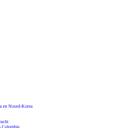
na en Noord-Korea
racht
ls Colombia