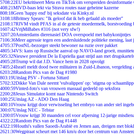
57
08:22
EU bekritiseert Meta en TikTok om verspreiden desinformatie
4
08:21
MIVD-baas lekt via Strava routes naar geheime kazerne
8
08:18
Geen 'happy end' bij seksdate via Kinky.nl
31
08:18
Britney Spears: "Ik geloof dat ik heb gefaald als moeder"
21
08:17
RIVM vindt PFAS in al de geteste moedermelk, borstvoeding bl
16
07:42
VrijMiBabes #316 (not very sfw!)
32
07:20
Amsterdams dierenasiel DOA overspoeld met babykonijntjes
71
06:36
Meer agressie tegen een andersluidende politieke mening, laat j
47
05:37
PostNL-bezorger steekt bewoner na ruzie over pakket
48
05:34
VS: kans op Russische aanval op NAVO-land groeit, munitiet
5
05:32
Nieuwe president De la Espriella gaat strijd aan met drugskarte
49
05:28
Trump wil dat J.D. Vance hem in 2028 opvolgt
74
05:24
Israël meldt dood twee militairen in Zuid-Libanon, vergeldin
62
03:28
Random Pics van de Dag #1980
8
03:19
Uitslag PSV - Fortuna Sittard
57
02:32
Dikke Van Dale neemt 'vulvalippen' op: 'stigma op schaamlip
40
00:59
Vinted-foto's van vrouwen massaal gedeeld op seksfora
22
00:28
Jesus Simulator komt naar Nintendo Switch
1
00:25
Uitslag AZ - ADO Den Haag
4
00:10
Vrouw krijgt door verwisseling het embryo van ander stel ingeb
3
00:07
Uitslag NEC - Telstar
12
00:05
Vrouw krijgt 30 maanden cel voor afpersing 12-jarige misdiena
43
22:22
Random Pics van de Dag #1448
43
22:19
Houthi's vallen Saoedi-Arabië en Jemen aan, dreigen met blok
26
21:30
Wegpiraat scheurt met 146 km/u door het centrum van Amste