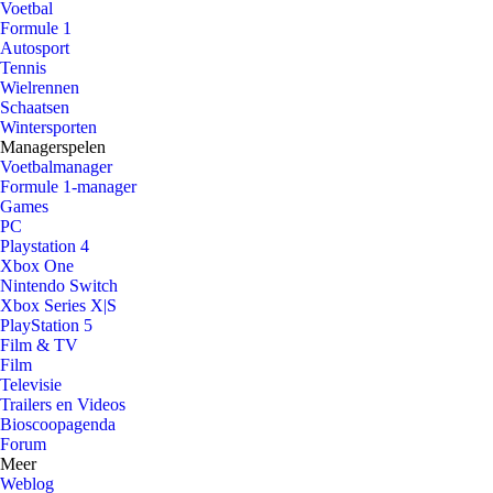
Voetbal
Formule 1
Autosport
Tennis
Wielrennen
Schaatsen
Wintersporten
Managerspelen
Voetbalmanager
Formule 1-manager
Games
PC
Playstation 4
Xbox One
Nintendo Switch
Xbox Series X|S
PlayStation 5
Film & TV
Film
Televisie
Trailers en Videos
Bioscoopagenda
Forum
Meer
Weblog