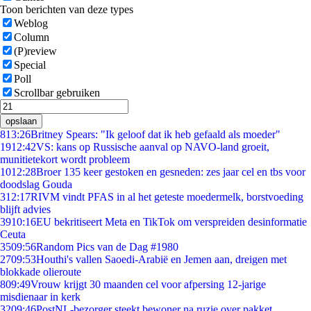
Toon berichten van deze types
Weblog
Column
(P)review
Special
Poll
Scrollbar gebruiken
opslaan
8
13:26
Britney Spears: "Ik geloof dat ik heb gefaald als moeder"
19
12:42
VS: kans op Russische aanval op NAVO-land groeit,
munitietekort wordt probleem
10
12:28
Broer 135 keer gestoken en gesneden: zes jaar cel en tbs voor
doodslag Gouda
3
12:17
RIVM vindt PFAS in al het geteste moedermelk, borstvoeding
blijft advies
39
10:16
EU bekritiseert Meta en TikTok om verspreiden desinformatie
Ceuta
35
09:56
Random Pics van de Dag #1980
27
09:53
Houthi's vallen Saoedi-Arabië en Jemen aan, dreigen met
blokkade olieroute
8
09:49
Vrouw krijgt 30 maanden cel voor afpersing 12-jarige
misdienaar in kerk
32
09:46
PostNL-bezorger steekt bewoner na ruzie over pakket