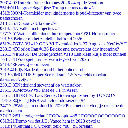
208
14:07
Tour de France femmes 2026 #4 op de Ventoux
56
14:01
Het grote dagelijkse Trump nieuws topic #31
45
13:59
OM-Teamleider met kinderporno is oud-directeur van twee
basisscholen
218
13:57
Russia vs Ukraine #91
97
13:54
Afvallen met injecties #4
177
13:51
Wat is jullie binnenhuistemperatuur? #81 Horrorzomer
19
13:50
Winter op het zuidelijk halfrond 2026
85
13:47
GTA VI #12 GTA VI Extended look 27 Augustus Netflix/YT
238
13:45
Oorlog Iran #136 Bridge and powerplant day incoming?
125
13:44
[SBS6] De Bondgenoten #318 Een klein kusje moet kunnen
168
13:43
Voorspel hier het warmtegetal van 2026
54
13:43
Eeuwig voortleven
29
13:41
Prijs Bar le duc rood in het buitenland
72
13:39
MODUS Super Series Darts #2: 's werelds mooiste
dartskweekvijver
230
13:35
Nederland stevent af op watertekort
285
13:35
MotoGP #93 Met de TT in Assen
135
13:33
[DRT SC] #6: RendacGoden sponsored by TONZON
194
13:30
[RTL] B&B vol liefde 6de seizoen #4
247
13:28
Wie gaan er dood in 2026?Post met een vleugje cynisme de
overledenen.
274
13:26
Het enige echte LEGO-topic #45 LEGOOOOOOOOOOO
65
13:21
Trump wil dat J.D. Vance hem in 2028 opvolgt
18
13:14
Centraal FC Utrecht topic #88 - #CorreiaIn