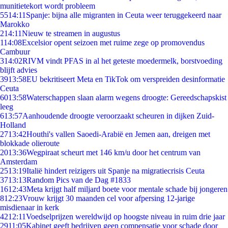
munitietekort wordt probleem
55
14:11
Spanje: bijna alle migranten in Ceuta weer teruggekeerd naar
Marokko
2
14:11
Nieuw te streamen in augustus
1
14:08
Excelsior opent seizoen met ruime zege op promovendus
Cambuur
3
14:02
RIVM vindt PFAS in al het geteste moedermelk, borstvoeding
blijft advies
39
13:58
EU bekritiseert Meta en TikTok om verspreiden desinformatie
Ceuta
60
13:58
Waterschappen slaan alarm wegens droogte: Gereedschapskist
leeg
6
13:57
Aanhoudende droogte veroorzaakt scheuren in dijken Zuid-
Holland
27
13:42
Houthi's vallen Saoedi-Arabië en Jemen aan, dreigen met
blokkade olieroute
20
13:36
Wegpiraat scheurt met 146 km/u door het centrum van
Amsterdam
25
13:19
Italië hindert reizigers uit Spanje na migratiecrisis Ceuta
37
13:13
Random Pics van de Dag #1833
16
12:43
Meta krijgt half miljard boete voor mentale schade bij jongeren
8
12:23
Vrouw krijgt 30 maanden cel voor afpersing 12-jarige
misdienaar in kerk
42
12:11
Voedselprijzen wereldwijd op hoogste niveau in ruim drie jaar
29
11:05
Kabinet geeft bedrijven geen compensatie voor schade door