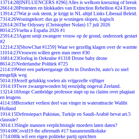
137
14:28
[INFLUENCERS #296] Alles is welkom kneuzing of breuk
266
14:28
Protesten en blokkades van Extinction Rebellion #24 Eieren
139
14:27
Wat je ook stemt, je krijgt in NL altijd Links Liberaal Beleid.
73
14:26
Woningtekort: dus ga je woningen slopen, logisch
226
14:26
The Odyssey (Christopher Nolan) 17 juli 2026
80
14:25
Vuelta a España 2026 #1
259
14:23
Agent smijt zwangere vrouw op de grond, onderzoek gestart
#2
122
14:23
[ShowChat #1259] Waar we gezellig klagen over de warmte
110
14:23
Vrouwen willen geen man meer #30
168
14:23
Oorlog in Oekraïne #1318 Drone baby drone
86
14:21
Nederlandse Politiek #725
21
14:19
Weer een parkeergarage dicht in Dordrecht, auto's zo snel
mogelijk weg
50
14:19
Jezelf gelukkig voelen als vrijgezelle vijftiger
19
14:19
Twee zwaargewonden bij eenzijdig ongeval Zeeland.
132
14:18
Jonge Cambridge professor stapt op na claims over plagiaat
en leugens
41
14:18
Bezoeker verliest deel van vinger in waterattractie Walibi
Holland
19
14:15
Defensiepact Pakistan, Turkije en Saudi-Arabië bevat art.5
clausule?
30
14:13
Single mannen verplichtsingle moeders laten daten?
59
14:08
Covid19 the aftermath #17 bananenmilkshake
17
14:08
Ik wil een eigen politieke partij oprichten