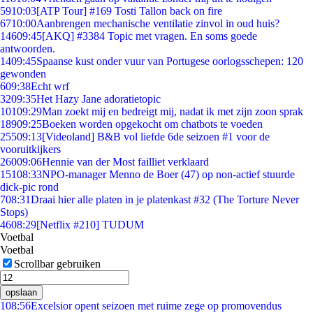
59
10:03
[ATP Tour] #169 Tosti Tallon back on fire
67
10:00
Aanbrengen mechanische ventilatie zinvol in oud huis?
146
09:45
[AKQ] #3384 Topic met vragen. En soms goede
antwoorden.
14
09:45
Spaanse kust onder vuur van Portugese oorlogsschepen: 120
gewonden
6
09:38
Echt wrf
32
09:35
Het Hazy Jane adoratietopic
101
09:29
Man zoekt mij en bedreigt mij, nadat ik met zijn zoon sprak
189
09:25
Boeken worden opgekocht om chatbots te voeden
255
09:13
[Videoland] B&B vol liefde 6de seizoen #1 voor de
vooruitkijkers
260
09:06
Hennie van der Most failliet verklaard
151
08:33
NPO-manager Menno de Boer (47) op non-actief stuurde
dick-pic rond
7
08:31
Draai hier alle platen in je platenkast #32 (The Torture Never
Stops)
46
08:29
[Netflix #210] TUDUM
Voetbal
Voetbal
Scrollbar gebruiken
opslaan
1
08:56
Excelsior opent seizoen met ruime zege op promovendus