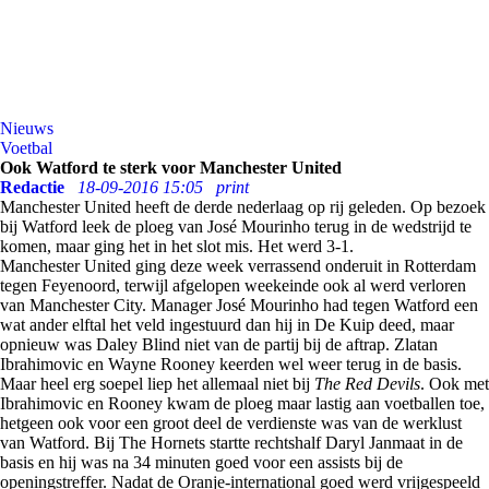
Nieuws
Voetbal
Ook Watford te sterk voor Manchester United
Redactie
18-09-2016 15:05
print
Manchester United heeft de derde nederlaag op rij geleden. Op bezoek
bij Watford leek de ploeg van José Mourinho terug in de wedstrijd te
komen, maar ging het in het slot mis. Het werd 3-1.
Manchester United ging deze week verrassend onderuit in Rotterdam
tegen Feyenoord, terwijl afgelopen weekeinde ook al werd verloren
van Manchester City. Manager José Mourinho had tegen Watford een
wat ander elftal het veld ingestuurd dan hij in De Kuip deed, maar
opnieuw was Daley Blind niet van de partij bij de aftrap. Zlatan
Ibrahimovic en Wayne Rooney keerden wel weer terug in de basis.
Maar heel erg soepel liep het allemaal niet bij
The Red Devils
. Ook met
Ibrahimovic en Rooney kwam de ploeg maar lastig aan voetballen toe,
hetgeen ook voor een groot deel de verdienste was van de werklust
van Watford. Bij The Hornets startte rechtshalf Daryl Janmaat in de
basis en hij was na 34 minuten goed voor een assists bij de
openingstreffer. Nadat de Oranje-international goed werd vrijgespeeld