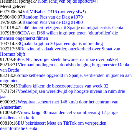
Helemaal sportgek?
Kom schrijven bij de sportcrew!
Meest gelezen
69739
06:54
VrijMiBabes #316 (not very sfw!)
59804
00:07
Random Pics van de Dag #1979
19790
09:56
Random Pics van de Dag #1980
1210
18:47
Italië hindert reizigers uit Spanje na migratiecrisis Ceuta
1079
18:08
CDA en D66 willen ingrijpen tegen 'gluurbrillen' die
mensen ongemerkt filmen
1037
14:33
Quake krijgt na 30 jaar een gratis uitbreiding
1022
17:56
Benzineprijs daalt verder, onzekerheid over Straat van
Hormuz blijft
917
09:46
PostNL-bezorger steekt bewoner na ruzie over pakket
892
18:31
Vier aanhoudingen na doodsbedreiging burgemeester Depla
van Breda
832
18:26
Smokkelbende opgerold in Spanje, verdienden miljoenen aan
migranten
775
09:45
Trailers kijken: de bioscoopreleases van week 32
767
17:47
Voedselprijzen wereldwijd op hoogste niveau in ruim drie
jaar
690
09:32
Wegpiraat scheurt met 146 km/u door het centrum van
Amsterdam
610
09:49
Vrouw krijgt 30 maanden cel voor afpersing 12-jarige
misdienaar in kerk
608
10:16
EU bekritiseert Meta en TikTok om verspreiden
desinformatie Ceuta