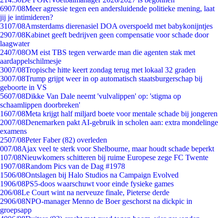
69
07/08
Meer agressie tegen een andersluidende politieke mening, laat
jij je intimideren?
31
07/08
Amsterdams dierenasiel DOA overspoeld met babykonijntjes
29
07/08
Kabinet geeft bedrijven geen compensatie voor schade door
laagwater
24
07/08
OM eist TBS tegen verwarde man die agenten stak met
aardappelschilmesje
30
07/08
Tropische hitte keert zondag terug met lokaal 32 graden
30
07/08
Trump grijpt weer in op automatisch staatsburgerschap bij
geboorte in VS
56
07/08
Dikke Van Dale neemt 'vulvalippen' op: 'stigma op
schaamlippen doorbreken'
16
07/08
Meta krijgt half miljard boete voor mentale schade bij jongeren
20
07/08
Denemarken pakt AI-gebruik in scholen aan: extra mondelinge
examens
25
07/08
Peter Faber (82) overleden
0
07/08
Ajax veel te sterk voor Shelbourne, maar houdt schade beperkt
1
07/08
Nieuwkomers schitteren bij ruime Europese zege FC Twente
19
07/08
Random Pics van de Dag #1978
15
06/08
Ontslagen bij Halo Studios na Campaign Evolved
19
06/08
PS5-doos waarschuwt voor einde fysieke games
2
06/08
Le Court wint na nerveuze finale, Pieterse derde
29
06/08
NPO-manager Menno de Boer geschorst na dickpic in
groepsapp