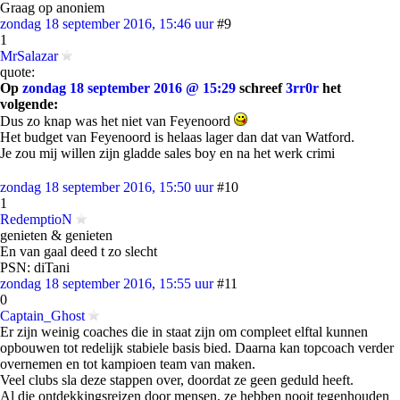
Graag op anoniem
zondag 18 september 2016, 15:46 uur
#9
1
MrSalazar
quote:
Op
zondag 18 september 2016 @ 15:29
schreef
3rr0r
het
volgende:
Dus zo knap was het niet van Feyenoord
Het budget van Feyenoord is helaas lager dan dat van Watford.
Je zou mij willen zijn gladde sales boy en na het werk crimi
zondag 18 september 2016, 15:50 uur
#10
1
RedemptioN
genieten & genieten
En van gaal deed t zo slecht
PSN: diTani
zondag 18 september 2016, 15:55 uur
#11
0
Captain_Ghost
Er zijn weinig coaches die in staat zijn om compleet elftal kunnen
opbouwen tot redelijk stabiele basis bied. Daarna kan topcoach verder
overnemen en tot kampioen team van maken.
Veel clubs sla deze stappen over, doordat ze geen geduld heeft.
Al die ontdekkingsreizen door mensen, ze hebben nooit tegenhouden