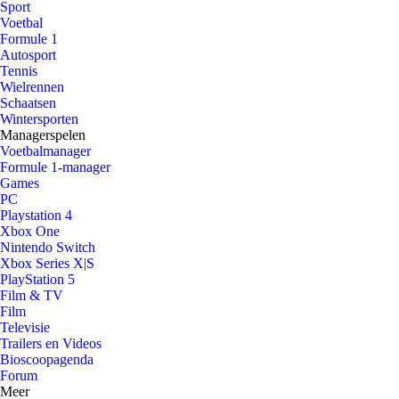
Sport
Voetbal
Formule 1
Autosport
Tennis
Wielrennen
Schaatsen
Wintersporten
Managerspelen
Voetbalmanager
Formule 1-manager
Games
PC
Playstation 4
Xbox One
Nintendo Switch
Xbox Series X|S
PlayStation 5
Film & TV
Film
Televisie
Trailers en Videos
Bioscoopagenda
Forum
Meer