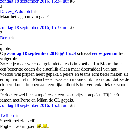
zondag 18 september 2016, 15:34 uur
#6
3
Davey_Wdoublel
Maar het lag aan van gaal?
zondag 18 september 2016, 15:37 uur
#7
2
Berat
..
quote:
Op
zondag 18 september 2016 @ 15:24
schreef
eenwijzeman
het
volgende:
Zo zie je maar weer dat geld niet alles is in voetbal. En Mourinho is
een beperkte coach die eigenlijk alleen maar doormiddel van anti
voetbal wat prijzen heeft gepakt. Spelers en teams echt beter maken zit
er bij hem niet in. Manchester was zo'n mooie club maar door dat ze de
club verkocht hebben aan een rijke idioot is het verneukt, lekker voor
ze.
Je doet er wel heel simpel over, een paar prijzen gepakt.. Hij heeft
samen met Porto en Milan de CL gepakt..
zondag 18 september 2016, 15:38 uur
#8
1
Twiitch
Speelt met zichzelf
Pogba, 120 miljoen