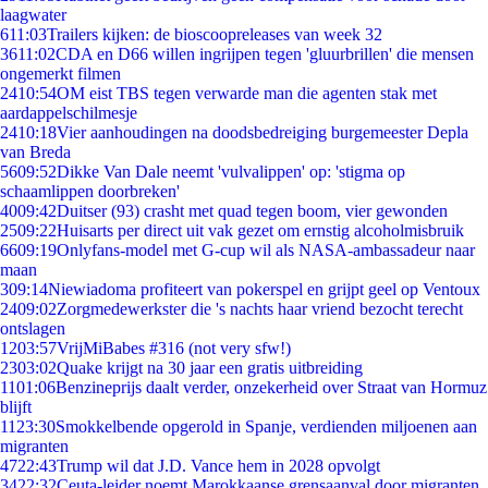
laagwater
6
11:03
Trailers kijken: de bioscoopreleases van week 32
36
11:02
CDA en D66 willen ingrijpen tegen 'gluurbrillen' die mensen
ongemerkt filmen
24
10:54
OM eist TBS tegen verwarde man die agenten stak met
aardappelschilmesje
24
10:18
Vier aanhoudingen na doodsbedreiging burgemeester Depla
van Breda
56
09:52
Dikke Van Dale neemt 'vulvalippen' op: 'stigma op
schaamlippen doorbreken'
40
09:42
Duitser (93) crasht met quad tegen boom, vier gewonden
25
09:22
Huisarts per direct uit vak gezet om ernstig alcoholmisbruik
66
09:19
Onlyfans-model met G-cup wil als NASA-ambassadeur naar
maan
3
09:14
Niewiadoma profiteert van pokerspel en grijpt geel op Ventoux
24
09:02
Zorgmedewerkster die 's nachts haar vriend bezocht terecht
ontslagen
12
03:57
VrijMiBabes #316 (not very sfw!)
23
03:02
Quake krijgt na 30 jaar een gratis uitbreiding
11
01:06
Benzineprijs daalt verder, onzekerheid over Straat van Hormuz
blijft
11
23:30
Smokkelbende opgerold in Spanje, verdienden miljoenen aan
migranten
47
22:43
Trump wil dat J.D. Vance hem in 2028 opvolgt
34
22:32
Ceuta-leider noemt Marokkaanse grensaanval door migranten