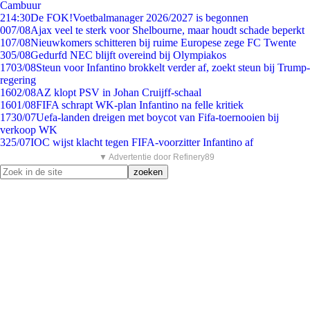
Cambuur
2
14:30
De FOK!Voetbalmanager 2026/2027 is begonnen
0
07/08
Ajax veel te sterk voor Shelbourne, maar houdt schade beperkt
1
07/08
Nieuwkomers schitteren bij ruime Europese zege FC Twente
3
05/08
Gedurfd NEC blijft overeind bij Olympiakos
17
03/08
Steun voor Infantino brokkelt verder af, zoekt steun bij Trump-
regering
16
02/08
AZ klopt PSV in Johan Cruijff-schaal
16
01/08
FIFA schrapt WK-plan Infantino na felle kritiek
17
30/07
Uefa-landen dreigen met boycot van Fifa-toernooien bij
verkoop WK
3
25/07
IOC wijst klacht tegen FIFA-voorzitter Infantino af
▼ Advertentie door Refinery89