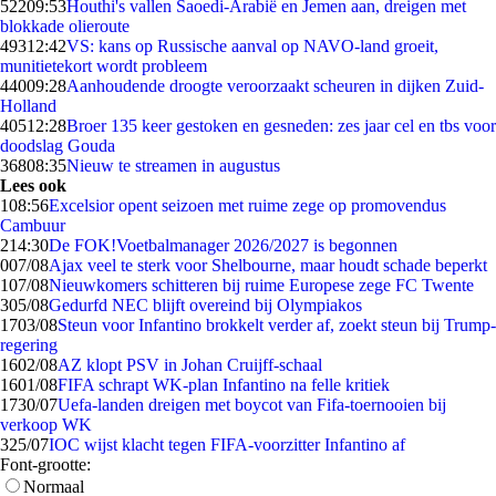
522
09:53
Houthi's vallen Saoedi-Arabië en Jemen aan, dreigen met
blokkade olieroute
493
12:42
VS: kans op Russische aanval op NAVO-land groeit,
munitietekort wordt probleem
440
09:28
Aanhoudende droogte veroorzaakt scheuren in dijken Zuid-
Holland
405
12:28
Broer 135 keer gestoken en gesneden: zes jaar cel en tbs voor
doodslag Gouda
368
08:35
Nieuw te streamen in augustus
Lees ook
1
08:56
Excelsior opent seizoen met ruime zege op promovendus
Cambuur
2
14:30
De FOK!Voetbalmanager 2026/2027 is begonnen
0
07/08
Ajax veel te sterk voor Shelbourne, maar houdt schade beperkt
1
07/08
Nieuwkomers schitteren bij ruime Europese zege FC Twente
3
05/08
Gedurfd NEC blijft overeind bij Olympiakos
17
03/08
Steun voor Infantino brokkelt verder af, zoekt steun bij Trump-
regering
16
02/08
AZ klopt PSV in Johan Cruijff-schaal
16
01/08
FIFA schrapt WK-plan Infantino na felle kritiek
17
30/07
Uefa-landen dreigen met boycot van Fifa-toernooien bij
verkoop WK
3
25/07
IOC wijst klacht tegen FIFA-voorzitter Infantino af
Font-grootte:
Normaal