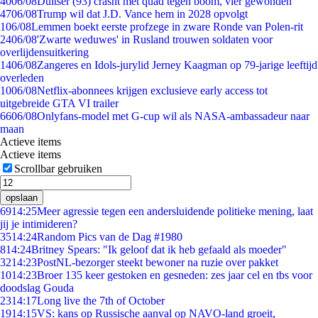
40
06/08
Duitser (93) crasht met quad tegen boom, vier gewonden
47
06/08
Trump wil dat J.D. Vance hem in 2028 opvolgt
1
06/08
Lemmen boekt eerste profzege in zware Ronde van Polen-rit
24
06/08
'Zwarte weduwes' in Rusland trouwen soldaten voor
overlijdensuitkering
14
06/08
Zangeres en Idols-jurylid Jerney Kaagman op 79-jarige leeftijd
overleden
10
06/08
Netflix-abonnees krijgen exclusieve early access tot
uitgebreide GTA VI trailer
66
06/08
Onlyfans-model met G-cup wil als NASA-ambassadeur naar
maan
Actieve items
Actieve items
Scrollbar gebruiken
opslaan
69
14:25
Meer agressie tegen een andersluidende politieke mening, laat
jij je intimideren?
35
14:24
Random Pics van de Dag #1980
8
14:24
Britney Spears: "Ik geloof dat ik heb gefaald als moeder"
32
14:23
PostNL-bezorger steekt bewoner na ruzie over pakket
10
14:23
Broer 135 keer gestoken en gesneden: zes jaar cel en tbs voor
doodslag Gouda
23
14:17
Long live the 7th of October
19
14:15
VS: kans op Russische aanval op NAVO-land groeit,