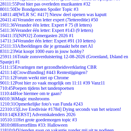
281
11:55
Post hier pas overleden muzikanten #32
80
11:50
De Bondgenoten Spoiler Topic #3
148
11:48
[WLR SC #417] Nieuw deel openen was kaputt
204
11:41
Verander een letter expert (7lettereditie) #50
19
11:36
Verander één letter. Expert # 75 (8 letters)
54
11:36
Verander één letter: Expert #143 (9 letters)
164
11:35
[NPO2] Zomergasten 2026 #1
147
11:34
Verander één letter: Expert #91 (10 letters)
251
11:33
Afbeeldingen die je gemaakt hebt met AI
83
11:23
Wat koopt 1000 euro in jouw hobby?
259
11:16
Totale zonsverduistering 12-08-2026 (Groenland, IJsland en
Spanje) #1
51
11:15
Ervaringen met gezondheidsverklaring CBR
42
11:14
[Crowdfunding] #443 Rentestijgingen?
27
11:12
Forum werkt niet op Chrome
90
11:12
Post hier zo vaak mogelijk om 11:11 #39 Vanz11
7
10:45
Poepen tijdens het tandenpoetsen
11
10:44
Hoe hiermee om te gaan?
60
10:36
Magic mushrooms
12
10:31
Opmerkelijke foto's van Funda #243
223
10:15
[Live Eredivisie #1784] Dying seconds van het seizoen!
0
10:14
[KERST] Adventskalenders 2026
105
10:11
Het grote goedemorgen topic #3
38
10:08
Horrorfilms #33: Halloween
118
10:04
Vrienden gaan op vakantie zonder mij uit te nodigen