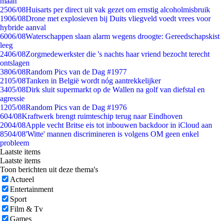
maan
25
06/08
Huisarts per direct uit vak gezet om ernstig alcoholmisbruik
19
06/08
Drone met explosieven bij Duits vliegveld voedt vrees voor
hybride aanval
60
06/08
Waterschappen slaan alarm wegens droogte: Gereedschapskist
leeg
24
06/08
Zorgmedewerkster die 's nachts haar vriend bezocht terecht
ontslagen
38
06/08
Random Pics van de Dag #1977
21
05/08
Tanken in België wordt nóg aantrekkelijker
34
05/08
Dirk sluit supermarkt op de Wallen na golf van diefstal en
agressie
12
05/08
Random Pics van de Dag #1976
6
04/08
Kraftwerk brengt ruimteschip terug naar Eindhoven
20
04/08
Apple vecht Britse eis tot inbouwen backdoor in iCloud aan
85
04/08
'Witte' mannen discrimineren is volgens OM geen enkel
probleem
Laatste items
Laatste items
Toon berichten uit deze thema's
Actueel
Entertainment
Sport
Film & Tv
Games