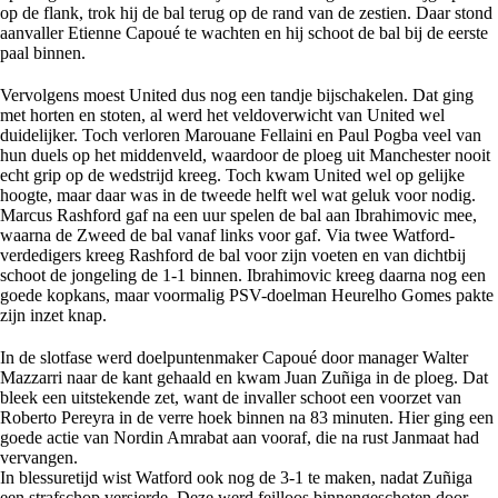
op de flank, trok hij de bal terug op de rand van de zestien. Daar stond
aanvaller Etienne Capoué te wachten en hij schoot de bal bij de eerste
paal binnen.
Vervolgens moest United dus nog een tandje bijschakelen. Dat ging
met horten en stoten, al werd het veldoverwicht van United wel
duidelijker. Toch verloren Marouane Fellaini en Paul Pogba veel van
hun duels op het middenveld, waardoor de ploeg uit Manchester nooit
echt grip op de wedstrijd kreeg. Toch kwam United wel op gelijke
hoogte, maar daar was in de tweede helft wel wat geluk voor nodig.
Marcus Rashford gaf na een uur spelen de bal aan Ibrahimovic mee,
waarna de Zweed de bal vanaf links voor gaf. Via twee Watford-
verdedigers kreeg Rashford de bal voor zijn voeten en van dichtbij
schoot de jongeling de 1-1 binnen. Ibrahimovic kreeg daarna nog een
goede kopkans, maar voormalig PSV-doelman Heurelho Gomes pakte
zijn inzet knap.
In de slotfase werd doelpuntenmaker Capoué door manager Walter
Mazzarri naar de kant gehaald en kwam Juan Zuñiga in de ploeg. Dat
bleek een uitstekende zet, want de invaller schoot een voorzet van
Roberto Pereyra in de verre hoek binnen na 83 minuten. Hier ging een
goede actie van Nordin Amrabat aan vooraf, die na rust Janmaat had
vervangen.
In blessuretijd wist Watford ook nog de 3-1 te maken, nadat Zuñiga
een strafschop versierde. Deze werd feilloos binnengeschoten door