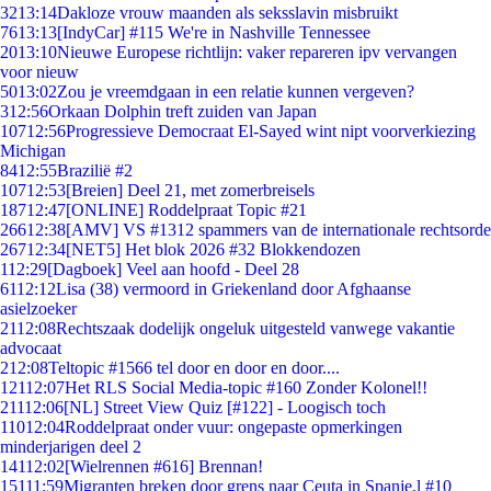
32
13:14
Dakloze vrouw maanden als seksslavin misbruikt
76
13:13
[IndyCar] #115 We're in Nashville Tennessee
20
13:10
Nieuwe Europese richtlijn: vaker repareren ipv vervangen
voor nieuw
50
13:02
Zou je vreemdgaan in een relatie kunnen vergeven?
3
12:56
Orkaan Dolphin treft zuiden van Japan
107
12:56
Progressieve Democraat El-Sayed wint nipt voorverkiezing
Michigan
84
12:55
Brazilië #2
107
12:53
[Breien] Deel 21, met zomerbreisels
187
12:47
[ONLINE] Roddelpraat Topic #21
266
12:38
[AMV] VS #1312 spammers van de internationale rechtsorde
267
12:34
[NET5] Het blok 2026 #32 Blokkendozen
1
12:29
[Dagboek] Veel aan hoofd - Deel 28
61
12:12
Lisa (38) vermoord in Griekenland door Afghaanse
asielzoeker
21
12:08
Rechtszaak dodelijk ongeluk uitgesteld vanwege vakantie
advocaat
2
12:08
Teltopic #1566 tel door en door en door....
121
12:07
Het RLS Social Media-topic #160 Zonder Kolonel!!
211
12:06
[NL] Street View Quiz [#122] - Loogisch toch
110
12:04
Roddelpraat onder vuur: ongepaste opmerkingen
minderjarigen deel 2
141
12:02
[Wielrennen #616] Brennan!
151
11:59
Migranten breken door grens naar Ceuta in Spanje,l #10