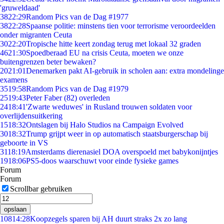
'gruweldaad'
38
22:29
Random Pics van de Dag #1977
38
22:28
Spaanse politie: minstens tien voor terrorisme veroordeelden
onder migranten Ceuta
30
22:20
Tropische hitte keert zondag terug met lokaal 32 graden
46
21:30
Spoedberaad EU na crisis Ceuta, moeten we onze
buitengrenzen beter bewaken?
20
21:01
Denemarken pakt AI-gebruik in scholen aan: extra mondelinge
examens
35
19:58
Random Pics van de Dag #1979
25
19:43
Peter Faber (82) overleden
24
18:41
'Zwarte weduwes' in Rusland trouwen soldaten voor
overlijdensuitkering
15
18:32
Ontslagen bij Halo Studios na Campaign Evolved
30
18:32
Trump grijpt weer in op automatisch staatsburgerschap bij
geboorte in VS
31
18:19
Amsterdams dierenasiel DOA overspoeld met babykonijntjes
19
18:06
PS5-doos waarschuwt voor einde fysieke games
Forum
Forum
Scrollbar gebruiken
opslaan
108
14:28
Koopzegels sparen bij AH duurt straks 2x zo lang