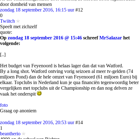
door domheid van mensen
zondag 18 september 2016, 16:15 uur
#12
0
Twiitch
Speelt met zichzelf
quote:
Op
zondag 18 september 2016 @ 15:46
schreef
MrSalazar
het
volgende:
[..]
Het budget van Feyenoord is helaas lager dan dat van Watford.
By a long shot. Watford ontving vorig seizoen al meer tv-gelden (74
miljoen Pond) dan de hele omzet van Feyenoord (61 miljoen Euro) bij
elkaar. Topclubs in Nederland kun je qua financiën tegenwoordig beter
vergelijken met topclubs uit de Championship en dan nog delven ze
vaak het onderspit
foto
Graag op anoniem
zondag 18 september 2016, 20:53 uur
#14
1
beantherio