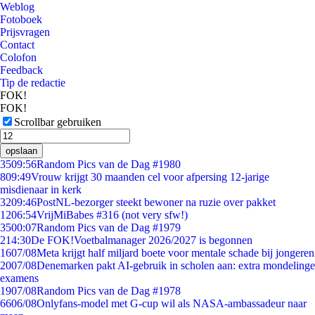
Weblog
Fotoboek
Prijsvragen
Contact
Colofon
Feedback
Tip de redactie
FOK!
FOK!
Scrollbar gebruiken
opslaan
35
09:56
Random Pics van de Dag #1980
8
09:49
Vrouw krijgt 30 maanden cel voor afpersing 12-jarige
misdienaar in kerk
32
09:46
PostNL-bezorger steekt bewoner na ruzie over pakket
12
06:54
VrijMiBabes #316 (not very sfw!)
35
00:07
Random Pics van de Dag #1979
2
14:30
De FOK!Voetbalmanager 2026/2027 is begonnen
16
07/08
Meta krijgt half miljard boete voor mentale schade bij jongeren
20
07/08
Denemarken pakt AI-gebruik in scholen aan: extra mondelinge
examens
19
07/08
Random Pics van de Dag #1978
66
06/08
Onlyfans-model met G-cup wil als NASA-ambassadeur naar