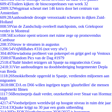
6
09:45
Trailers kijken: de bioscoopreleases van week 32
20
09:32
Wegpiraat scheurt met 146 km/u door het centrum van
Amsterdam
6
09:28
Aanhoudende droogte veroorzaakt scheuren in dijken Zuid-
Holland
0
08:59
Van de Zandschulp overleeft matchpoints, ook Griekspoor
verder in Montreal
1
08:56
Excelsior opent seizoen met ruime zege op promovendus
Cambuur
2
08:35
Nieuw te streamen in augustus
12
06:54
VrijMiBabes #316 (not very sfw!)
3
04:46
Niewiadoma profiteert van pokerspel en grijpt geel op Ventoux
35
00:07
Random Pics van de Dag #1979
25
18:47
Italië hindert reizigers uit Spanje na migratiecrisis Ceuta
24
18:31
Vier aanhoudingen na doodsbedreiging burgemeester Depla
van Breda
11
18:26
Smokkelbende opgerold in Spanje, verdienden miljoenen aan
migranten
36
18:08
CDA en D66 willen ingrijpen tegen 'gluurbrillen' die mensen
ongemerkt filmen
11
17:56
Benzineprijs daalt verder, onzekerheid over Straat van Hormuz
blijft
42
17:47
Voedselprijzen wereldwijd op hoogste niveau in ruim drie jaar
23
14:33
Quake krijgt na 30 jaar een gratis uitbreiding
2
14:30
De FOK!Voetbalmanager 2026/2027 is begonnen