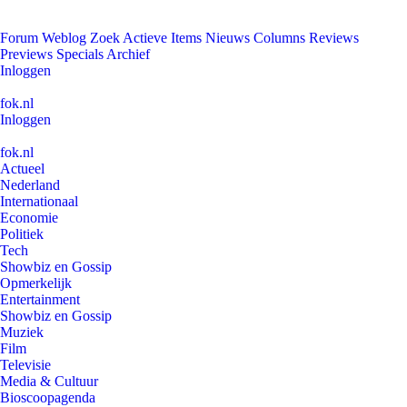
Forum
Weblog
Zoek
Actieve Items
Nieuws
Columns
Reviews
Previews
Specials
Archief
Inloggen
fok.nl
Inloggen
fok.nl
Actueel
Nederland
Internationaal
Economie
Politiek
Tech
Showbiz en Gossip
Opmerkelijk
Entertainment
Showbiz en Gossip
Muziek
Film
Televisie
Media & Cultuur
Bioscoopagenda