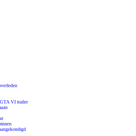
overleden
 GTA VI trailer
maan
ar
binnen
g aangekondigd