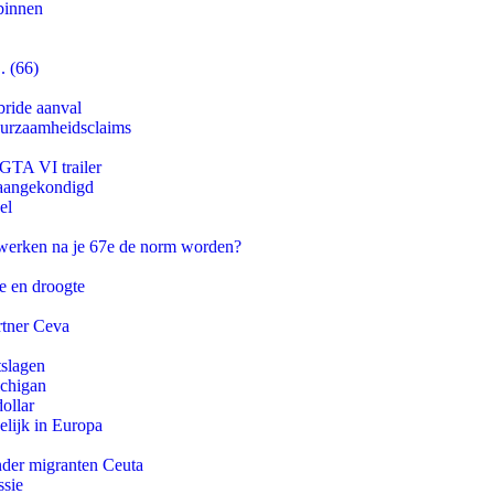
binnen
. (66)
bride aanval
duurzaamheidsclaims
 GTA VI trailer
g aangekondigd
el
 werken na je 67e de norm worden?
e en droogte
rtner Ceva
tslagen
ichigan
ollar
lijk in Europa
onder migranten Ceuta
ssie