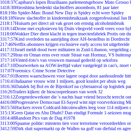
10
18:37
Capibara's lopen Braziliaans parlementsgebouw Mato Grosso 
14
18:30
Hiroshima herdenkt slachtoffers atoombom, 81 jaar later
8
18:19
In Spider-Man: Brand New Day is Spidey echt weer Spidey
6
18:18
Nieuw slachtoffer in kindermisbruikzaak zorgprofessional Jan B
21
18:17
Huisarts per direct uit vak gezet om ernstig alcoholmisbruik
11
18:14
Drone met explosieven bij Duits vliegveld voedt vrees voor hy
31
18:06
Wakker Dier dient klacht in tegen insectenfabriek Protix om 
33
17:57
Kind overleden na aanrijding door AH-bestelbus in Dordrecht
2
17:46
Netflix-abonnees krijgen exclusieve early access tot uitgebreide
41
17:31
Israël meldt dood twee militairen in Zuid-Libanon, vergeldin
19
17:29
Iran en Oman eens over route Straat van Hormuz, VS buitensp
37
17:16
Vinted-foto's van vrouwen massaal gedeeld op seksfora
45
17:10
Doorwerken na AOW-leeftijd vaker vastgelegd in cao's, moet
1
17:07
Forensics: Crime Scene Detective
56
17:01
Boeren waarschuwen voor lagere oogst door aanhoudende hitt
17
16:41
Italiaanse vrouw wint 1 miljoen, gooit kraslot per abuis weg
18
16:36
Datalek bij Bol en de Bijenkorf na cyberaanval op logistiek pa
1
16:26
Trailers kijken: de bioscoopreleases van week 32
23
16:12
Zorgmedewerkster die 's nachts haar vriend bezocht terecht on
44
16:08
Progressieve Democraat El-Sayed wint nipt voorverkiezing M
36
15:56
Hackers roven Coldcard-bitcoinwallets leeg voor 114 miljoen d
3
15:13
Geen Qatar en Abu Dhabi? Dan eindigt Formule 1-seizoen moge
18
14:48
Random Pics van de Dag #1978
31
13:00
Spaanse politie: minstens tien voor terrorisme veroordeelden 
34
12:59
Dirk sluit supermarkt op de Wallen na golf van diefstal en agre