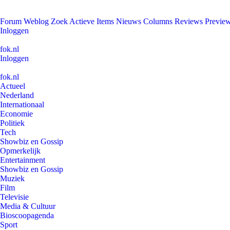
Forum
Weblog
Zoek
Actieve Items
Nieuws
Columns
Reviews
Previe
Inloggen
fok.nl
Inloggen
fok.nl
Actueel
Nederland
Internationaal
Economie
Politiek
Tech
Showbiz en Gossip
Opmerkelijk
Entertainment
Showbiz en Gossip
Muziek
Film
Televisie
Media & Cultuur
Bioscoopagenda
Sport