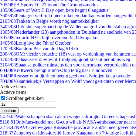
3
05/08
EA Sports FC 27 toont The Grounds-modus
1
05/08
Gears of War: E-Day open beta begint 6 augustus
36
05/08
Pentagon verbruikt meer raketten dan kan worden aangevuld, t
21
05/08
Tanken in België wordt nóg aantrekkelijker
34
05/08
Dirk sluit supermarkt op de Wallen na golf van diefstal en agre
13
05/08
Nederlander (23) aangehouden in Duitsland na snelheid van 
3
05/08
Gedurfd NEC blijft overeind bij Olympiakos
14
05/08
Long live the 7th of October
12
05/08
Random Pics van de Dag #1976
20
04/08
OM: vierde verdachte (18) vast op verdenking van beramen aa
17
04/08
Italiaanse vrouw wint 1 miljoen, gooit kraslot per abuis weg
31
04/08
Spaanse politie: minstens tien voor terrorisme veroordeelden 
6
04/08
Kraftwerk brengt ruimteschip terug naar Eindhoven
1
04/08
Reusser wint tijdrit en neemt geel over, Nooijen knap tweede
7
04/08
Vakantiekiekje Verstappen en Wolff voedt geruchten over Merc
Actieve items
Actieve items
Scrollbar gebruiken
opslaan
54
19:02
Waterschappen slaan alarm wegens droogte: Gereedschapskist
51
18:51
Onlyfans-model met G-cup wil als NASA-ambassadeur naar 
22
18:42
NAVO zet wegens Russische provocatie 250% meer gevechtsvl
2
18:37
Zangeres en Idols-jurylid Jerney Kaagman op 79-jarige leeftijd 