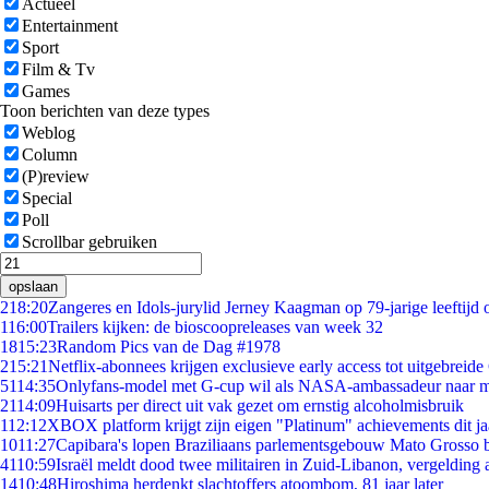
Actueel
Entertainment
Sport
Film & Tv
Games
Toon berichten van deze types
Weblog
Column
(P)review
Special
Poll
Scrollbar gebruiken
opslaan
2
18:20
Zangeres en Idols-jurylid Jerney Kaagman op 79-jarige leeftijd 
1
16:00
Trailers kijken: de bioscoopreleases van week 32
18
15:23
Random Pics van de Dag #1978
2
15:21
Netflix-abonnees krijgen exclusieve early access tot uitgebreide
51
14:35
Onlyfans-model met G-cup wil als NASA-ambassadeur naar 
21
14:09
Huisarts per direct uit vak gezet om ernstig alcoholmisbruik
1
12:12
XBOX platform krijgt zijn eigen "Platinum" achievements dit ja
10
11:27
Capibara's lopen Braziliaans parlementsgebouw Mato Grosso 
41
10:59
Israël meldt dood twee militairen in Zuid-Libanon, vergeldin
14
10:48
Hiroshima herdenkt slachtoffers atoombom, 81 jaar later