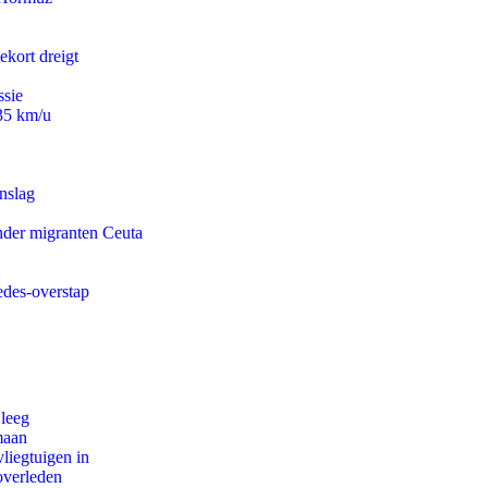
ekort dreigt
ssie
235 km/u
nslag
onder migranten Ceuta
edes-overstap
 leeg
maan
iegtuigen in
overleden