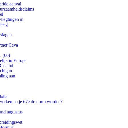
bride aanval
duurzaamheidsclaims
el
iegtuigen in
 leeg
tslagen
rtner Ceva
. (66)
lijk in Europa
Rusland
ichigan
aling aan
ollar
 werken na je 67e de norm worden?
and augustus
preidingswet
n Hormuz