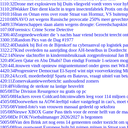
11
10:32
Drone met explosieven bij Duits vliegveld voedt vrees voor hy
31
10:28
Wakker Dier dient klacht in tegen insectenfabriek Protix om 
19
10:16
Iran en Oman eens over route Straat van Hormuz, VS buitensp
22
10:08
NAVO zet wegens Russische provocatie 250% meer gevechtsvl
54
09:33
Waterschappen slaan alarm wegens droogte: Gereedschapskist
1
07:00
Forensics: Crime Scene Detective
23
06:40
Zorgmedewerkster die 's nachts haar vriend bezocht terecht on
33
00:35
Random Pics van de Dag #1977
18
22:40
Datalek bij Bol en de Bijenkorf na cyberaanval op logistiek pa
33
22:27
Kind overleden na aanrijding door AH-bestelbus in Dordrecht
6
22:14
Nieuw slachtoffer in kindermisbruikzaak zorgprofessional Jan B
3
20:49
Geen Qatar en Abu Dhabi? Dan eindigt Formule 1-seizoen moge
5
20:44
Litouwen vindt opnieuw migrantentunnel onder grens met Wit-
44
20:34
Progressieve Democraat El-Sayed wint nipt voorverkiezing M
11
20:24
Accell, moederbedrijf Sparta en Batavus, vraagt uitstel van bet
4
20:11
Zomervakantieweerbericht: aanhoudend zomers
1
19:48
Vollering de sterkste na lastige heuvelrit
8
05/08
The Division Resurgence nu gratis op pc
36
05/08
Hackers roven Coldcard-bitcoinwallets leeg voor 114 miljoen d
45
05/08
Doorwerken na AOW-leeftijd vaker vastgelegd in cao's, moet
37
05/08
Vinted-foto's van vrouwen massaal gedeeld op seksfora
1
05/08
Nieuwe XBOX Game Pass titels voor de eerste helft van de ma
2
05/08
De FOK!Voetbalmanager 2026/2027 is begonnen
50
05/08
Van den Brink zet nog eens 14 gemeenten onder toezicht om s
18
05/08
Iran overweegt Europese hulp bij ruimen mijnen in Straat va