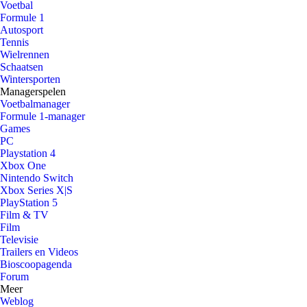
Voetbal
Formule 1
Autosport
Tennis
Wielrennen
Schaatsen
Wintersporten
Managerspelen
Voetbalmanager
Formule 1-manager
Games
PC
Playstation 4
Xbox One
Nintendo Switch
Xbox Series X|S
PlayStation 5
Film & TV
Film
Televisie
Trailers en Videos
Bioscoopagenda
Forum
Meer
Weblog