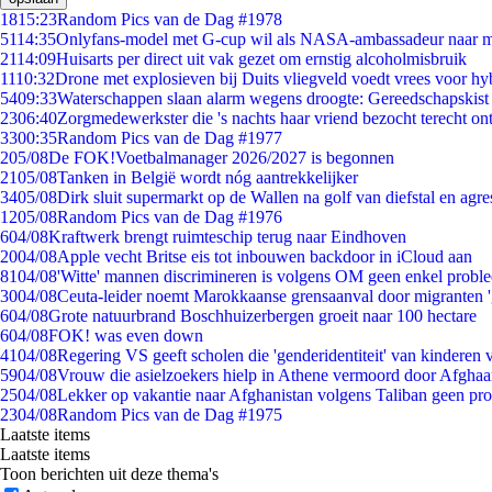
18
15:23
Random Pics van de Dag #1978
51
14:35
Onlyfans-model met G-cup wil als NASA-ambassadeur naar 
21
14:09
Huisarts per direct uit vak gezet om ernstig alcoholmisbruik
11
10:32
Drone met explosieven bij Duits vliegveld voedt vrees voor hy
54
09:33
Waterschappen slaan alarm wegens droogte: Gereedschapskist
23
06:40
Zorgmedewerkster die 's nachts haar vriend bezocht terecht on
33
00:35
Random Pics van de Dag #1977
2
05/08
De FOK!Voetbalmanager 2026/2027 is begonnen
21
05/08
Tanken in België wordt nóg aantrekkelijker
34
05/08
Dirk sluit supermarkt op de Wallen na golf van diefstal en agre
12
05/08
Random Pics van de Dag #1976
6
04/08
Kraftwerk brengt ruimteschip terug naar Eindhoven
20
04/08
Apple vecht Britse eis tot inbouwen backdoor in iCloud aan
81
04/08
'Witte' mannen discrimineren is volgens OM geen enkel probl
30
04/08
Ceuta-leider noemt Marokkaanse grensaanval door migranten 
6
04/08
Grote natuurbrand Boschhuizerbergen groeit naar 100 hectare
6
04/08
FOK! was even down
41
04/08
Regering VS geeft scholen die 'genderidentiteit' van kinderen
59
04/08
Vrouw die asielzoekers hielp in Athene vermoord door Afghaa
25
04/08
Lekker op vakantie naar Afghanistan volgens Taliban geen pr
23
04/08
Random Pics van de Dag #1975
Laatste items
Laatste items
Toon berichten uit deze thema's