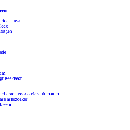
maan
bride aanval
 leeg
tslagen
ssie
eem
'gruweldaad'
 verbergen voor ouders ultimatum
nse asielzoeker
obleem