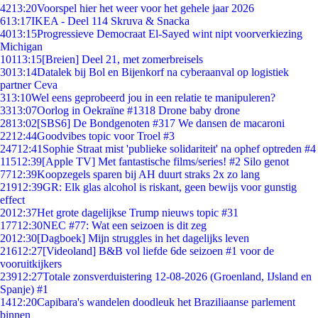
42
13:20
Voorspel hier het weer voor het gehele jaar 2026
6
13:17
IKEA - Deel 114 Skruva & Snacka
40
13:15
Progressieve Democraat El-Sayed wint nipt voorverkiezing
Michigan
101
13:15
[Breien] Deel 21, met zomerbreisels
30
13:14
Datalek bij Bol en Bijenkorf na cyberaanval op logistiek
partner Ceva
3
13:10
Wel eens geprobeerd jou in een relatie te manipuleren?
33
13:07
Oorlog in Oekraïne #1318 Drone baby drone
28
13:02
[SBS6] De Bondgenoten #317 We dansen de macaroni
22
12:44
Goodvibes topic voor Troel #3
247
12:41
Sophie Straat mist 'publieke solidariteit' na ophef optreden #4
115
12:39
[Apple TV] Met fantastische films/series! #2 Silo genot
77
12:39
Koopzegels sparen bij AH duurt straks 2x zo lang
219
12:39
GR: Elk glas alcohol is riskant, geen bewijs voor gunstig
effect
20
12:37
Het grote dagelijkse Trump nieuws topic #31
177
12:30
NEC #77: Wat een seizoen is dit zeg
20
12:30
[Dagboek] Mijn struggles in het dagelijks leven
216
12:27
[Videoland] B&B vol liefde 6de seizoen #1 voor de
vooruitkijkers
239
12:27
Totale zonsverduistering 12-08-2026 (Groenland, IJsland en
Spanje) #1
14
12:20
Capibara's wandelen doodleuk het Braziliaanse parlement
binnen