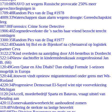
17
10:08
NAVO zet wegens Russische provocatie 250% meer
gevechtsvliegtuigen in
17
09:48
Random Pics van de Dag #1978
40
09:33
Waterschappen slaan alarm wegens droogte: Gereedschapskist
leeg
0
07:00
Forensics: Crime Scene Detective
19
06:40
Zorgmedewerkster die 's nachts haar vriend bezocht terecht
ontslagen
33
00:35
Random Pics van de Dag #1977
16
22:40
Datalek bij Bol en de Bijenkorf na cyberaanval op logistiek
partner Ceva
31
22:27
Kind overleden na aanrijding door AH-bestelbus in Dordrecht
5
22:14
Nieuw slachtoffer in kindermisbruikzaak zorgprofessional Jan
B. (66)
1
20:49
Geen Qatar en Abu Dhabi? Dan eindigt Formule 1-seizoen
mogelijk in Europa
5
20:44
Litouwen vindt opnieuw migrantentunnel onder grens met Wit-
Rusland
42
20:34
Progressieve Democraat El-Sayed wint nipt voorverkiezing
Michigan
11
20:24
Accell, moederbedrijf Sparta en Batavus, vraagt uitstel van
betaling aan
4
20:11
Zomervakantieweerbericht: aanhoudend zomers
1
19:48
Vollering de sterkste na lastige heuvelrit
8
05/08
The Division Resurgence nu gratis op pc