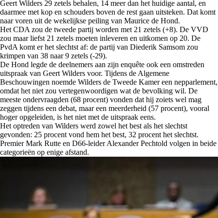
Geert Wilders 29 zetels behalen, 14 meer dan het huidige aantal, en
daarmee met kop en schouders boven de rest gaan uitsteken. Dat komt
naar voren uit de wekelijkse peiling van Maurice de Hond.
Het CDA zou de tweede partij worden met 21 zetels (+8). De VVD
zou maar liefst 21 zetels moeten inleveren en uitkomen op 20. De
PvdA komt er het slechtst af: de partij van Diederik Samsom zou
krimpen van 38 naar 9 zetels (-29).
De Hond legde de deelnemers aan zijn enquête ook een omstreden
uitspraak van Geert Wilders voor. Tijdens de Algemene
Beschouwingen noemde Wilders de Tweede Kamer een nepparlement,
omdat het niet zou vertegenwoordigen wat de bevolking wil. De
meeste ondervraagden (68 procent) vonden dat hij zoiets wel mag
zeggen tijdens een debat, maar een meerderheid (57 procent), vooral
hoger opgeleiden, is het niet met de uitspraak eens.
Het optreden van Wilders werd zowel het best als het slechtst
gevonden: 25 procent vond hem het best, 32 procent het slechtst.
Premier Mark Rutte en D66-leider Alexander Pechtold volgen in beide
categorieën op enige afstand.