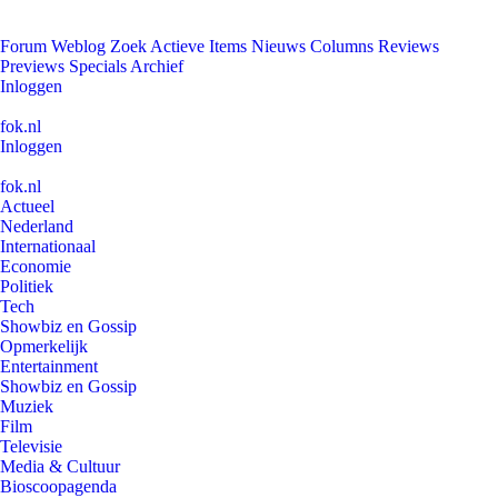
Forum
Weblog
Zoek
Actieve Items
Nieuws
Columns
Reviews
Previews
Specials
Archief
Inloggen
fok.nl
Inloggen
fok.nl
Actueel
Nederland
Internationaal
Economie
Politiek
Tech
Showbiz en Gossip
Opmerkelijk
Entertainment
Showbiz en Gossip
Muziek
Film
Televisie
Media & Cultuur
Bioscoopagenda