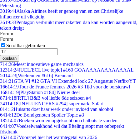
Petersburg
30
19:44
Alaska Airlines heeft er genoeg van en zet Christelijke
influencer uit vliegtuig
36
19:33
Pentagon verbruikt meer raketten dan kan worden aangevuld,
tekort dreigt
Forum
Forum
Scrollbar gebruiken
opslaan
7
14:26
Meest innovatieve game mechanics
123
14:24
[UEL/ECL live topic] #160 GOAAAAAAAAAAAAAL
50
14:23
[Wielrennen #616] Brennan!
3
14:21
GTA VI #12 GTA VI Extended look 27 Augustus Netflix/YT
166
14:19
Tour de France femmes 2026 #3 Tijd voor de borstcrawl
168
14:19
[PlayStation #184] Nieuw deel
87
14:18
[RTL] B&B vol liefde 6de seizoen #4
241
14:18
[INFLUENCERS #294] supermarkt Safari
0
14:12
Huisarts doet haar werk onder invloed van alcohol
64
14:12
De Bondgenoten Spoiler Topic #3
185
14:07
Boeken worden opgekocht om chatbots te voeden
64
14:07
Voedselwaakhond wil dat Efteling stopt met onbeperkt
frisdrank
162
14:07
Voorspel hier het warmtegetal van 2026