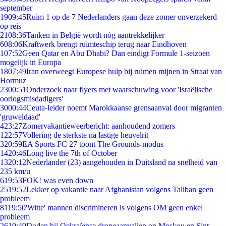
september
19
09:45
Ruim 1 op de 7 Nederlanders gaan deze zomer onverzekerd
op reis
21
08:36
Tanken in België wordt nóg aantrekkelijker
6
08:06
Kraftwerk brengt ruimteschip terug naar Eindhoven
1
07:52
Geen Qatar en Abu Dhabi? Dan eindigt Formule 1-seizoen
mogelijk in Europa
18
07:49
Iran overweegt Europese hulp bij ruimen mijnen in Straat van
Hormuz
23
00:51
Onderzoek naar flyers met waarschuwing voor 'Israëlische
oorlogsmisdadigers'
30
00:44
Ceuta-leider noemt Marokkaanse grensaanval door migranten
'gruweldaad'
4
23:27
Zomervakantieweerbericht: aanhoudend zomers
1
22:57
Vollering de sterkste na lastige heuvelrit
3
20:59
EA Sports FC 27 toont The Grounds-modus
14
20:46
Long live the 7th of October
13
20:12
Nederlander (23) aangehouden in Duitsland na snelheid van
235 km/u
6
19:53
FOK! was even down
25
19:52
Lekker op vakantie naar Afghanistan volgens Taliban geen
probleem
81
19:50
'Witte' mannen discrimineren is volgens OM geen enkel
probleem
26
19:49
Doden bij Oekraïense droneaanvallen op Moskou en Sint-