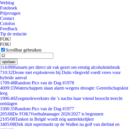
Weblog
Fotoboek
Prijsvragen
Contact
Colofon
Feedback
Tip de redactie
FOK!
FOK!
Scrollbar gebruiken
opslaan
1
14:09
Huisarts per direct uit vak gezet om ernstig alcoholmisbruik
7
10:32
Drone met explosieven bij Duits vliegveld voedt vrees voor
hybride aanval
17
09:48
Random Pics van de Dag #1978
40
09:33
Waterschappen slaan alarm wegens droogte: Gereedschapskist
leeg
19
06:40
Zorgmedewerkster die 's nachts haar vriend bezocht terecht
ontslagen
33
00:35
Random Pics van de Dag #1977
2
05/08
De FOK!Voetbalmanager 2026/2027 is begonnen
21
05/08
Tanken in België wordt nóg aantrekkelijker
34
05/08
Dirk sluit supermarkt op de Wallen na golf van diefstal en