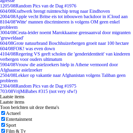
agressie
12
05/08
Random Pics van de Dag #1976
6
04/08
Kraftwerk brengt ruimteschip terug naar Eindhoven
20
04/08
Apple vecht Britse eis tot inbouwen backdoor in iCloud aan
81
04/08
'Witte' mannen discrimineren is volgens OM geen enkel
probleem
30
04/08
Ceuta-leider noemt Marokkaanse grensaanval door migranten
'gruweldaad'
6
04/08
Grote natuurbrand Boschhuizerbergen groeit naar 100 hectare
6
04/08
FOK! was even down
41
04/08
Regering VS geeft scholen die 'genderidentiteit' van kinderen
verbergen voor ouders ultimatum
59
04/08
Vrouw die asielzoekers hielp in Athene vermoord door
Afghaanse asielzoeker
25
04/08
Lekker op vakantie naar Afghanistan volgens Taliban geen
probleem
23
04/08
Random Pics van de Dag #1975
7
03/08
VrijMiBabes #315 (not very sfw!)
Laatste items
Laatste items
Toon berichten uit deze thema's
Actueel
Entertainment
Sport
Film & Tv