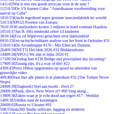
14
11:02
Wat is nou een goede jerrycan voor in de auto ?
112
10:59
De VS framen Cuba: "Amerikaanse voorbereiding voor
aanval op Cuba"
18
10:55
Klacht ingediend tegen grootste insectenfabriek ter wereld
5
10:53
[NPO2] Poorten van Europa
70
10:39
30 asielzoekers kosten 1 miljoen in hotel centrum Haarlem
105
10:37
Jan B. (66) misbruikt zeker 14 kinderen
38
10:34
[Eva vd Wijdeven] geruchten over dakloosheid
69
10:25
Een tactische/militaire analyse van het front in Oekraïne #31
218
10:14
De Avondetappe #176 - Met Ellen ten Damme.
264
09:58
[NET5] Het blok 2026 #32 Blokkendozen
144
09:58
[NPO1] We zijn er bijna 2026 #1
171
09:56
Oorlog Iran #136 Bridge and powerplant day incoming?
179
09:50
Zuunig zijn, it's a way of life! #22
43
09:45
Perez Hilton opgenomen op spoed na uitzenden van
gruwelijke video
4
09:40
Draai hier alle platen in je platenkast #32 (The Torture Never
Stops)
249
09:39
[Dagboek] Veel aan hoofd - Deel 27
206
09:38
Punk, disco, New Wave of? #60 Sing along...
139
09:38
Zaken waar je je echt dood aan ergert #17 - Werklui
14
09:38
Aftellen naar de kerstdagen
206
09:02
Russia vs Ukraine #91
5
08:55
Insta360 Studio software, lagging en stotteren
13
08:52
Koot en Bie hun tijd ver vooruit..................