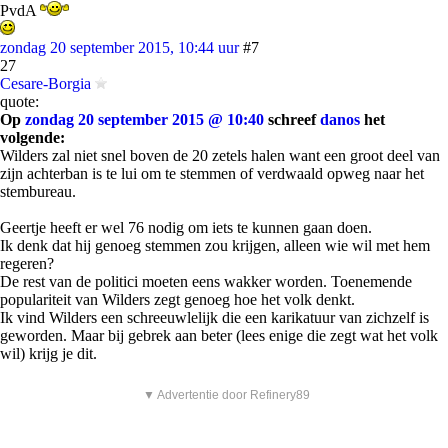
PvdA
zondag 20 september 2015, 10:44 uur
#7
27
Cesare-Borgia
quote:
Op
zondag 20 september 2015 @ 10:40
schreef
danos
het
volgende:
Wilders zal niet snel boven de 20 zetels halen want een groot deel van
zijn achterban is te lui om te stemmen of verdwaald opweg naar het
stembureau.
Geertje heeft er wel 76 nodig om iets te kunnen gaan doen.
Ik denk dat hij genoeg stemmen zou krijgen, alleen wie wil met hem
regeren?
De rest van de politici moeten eens wakker worden. Toenemende
populariteit van Wilders zegt genoeg hoe het volk denkt.
Ik vind Wilders een schreeuwlelijk die een karikatuur van zichzelf is
geworden. Maar bij gebrek aan beter (lees enige die zegt wat het volk
wil) krijg je dit.
▼ Advertentie door Refinery89