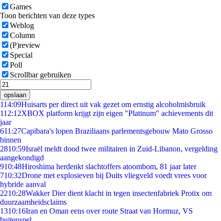
Games
Toon berichten van deze types
Weblog
Column
(P)review
Special
Poll
Scrollbar gebruiken
opslaan
1
14:09
Huisarts per direct uit vak gezet om ernstig alcoholmisbruik
1
12:12
XBOX platform krijgt zijn eigen "Platinum" achievements dit
jaar
6
11:27
Capibara's lopen Braziliaans parlementsgebouw Mato Grosso
binnen
28
10:59
Israël meldt dood twee militairen in Zuid-Libanon, vergelding
aangekondigd
9
10:48
Hiroshima herdenkt slachtoffers atoombom, 81 jaar later
7
10:32
Drone met explosieven bij Duits vliegveld voedt vrees voor
hybride aanval
22
10:28
Wakker Dier dient klacht in tegen insectenfabriek Protix om
duurzaamheidsclaims
13
10:16
Iran en Oman eens over route Straat van Hormuz, VS
buitenspel