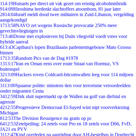
1
14:19
Huisarts per direct uit vak gezet om ernstig alcoholmisbruik
9
14:09
Hiroshima herdenkt slachtoffers atoombom, 81 jaar later
28
14:04
Israël meldt dood twee militairen in Zuid-Libanon, vergelding
aangekondigd
17
13:58
NAVO zet wegens Russische provocatie 250% meer
gevechtsvliegtuigen in
7
13:46
Drone met explosieven bij Duits vliegveld voedt vrees voor
hybride aanval
6
13:43
Capibara's lopen Braziliaans parlementsgebouw Mato Grosso
binnen
17
13:35
Random Pics van de Dag #1978
13
13:17
Iran en Oman eens over route Straat van Hormuz, VS
buitenspel
32
13:09
Hackers roven Coldcard-bitcoinwallets leeg voor 114 miljoen
dollar
31
13:00
Spaanse politie: minstens tien voor terrorisme veroordeelden
onder migranten Ceuta
34
12:59
Dirk sluit supermarkt op de Wallen na golf van diefstal en
agressie
42
12:55
Progressieve Democraat El-Sayed wint nipt voorverkiezing
Michigan
8
12:53
The Division Resurgence nu gratis op pc
64
12:53
Zetelpeiling: 24 zetels voor Pro en 18 zetels voor D66, FvD,
JA21 en PVV
31
12:47
Kind overleden na aanrijding door AH-bestelbus in Dordrecht