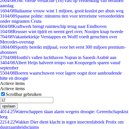
20
04/08
OM: vierde verdachte (18) vast op verdenking van beramen
aanslag
16
04/08
Italiaanse vrouw wint 1 miljoen, gooit kraslot per abuis weg
31
04/08
Spaanse politie: minstens tien voor terrorisme veroordeelden
onder migranten Ceuta
6
04/08
Kraftwerk brengt ruimteschip terug naar Eindhoven
1
04/08
Reusser wint tijdrit en neemt geel over, Nooijen knap tweede
7
04/08
Vakantiekiekje Verstappen en Wolff voedt geruchten over
Mercedes-overstap
18
04/08
Spotify bereikt mijlpaal, voor het eerst 300 miljoen premium-
abonnees
27
04/08
Houthi's vallen luchthaven Najran in Saoedi-Arabië aan
34
04/08
Albert Heijn halveert tempo van Koopzegels sparen vanaf
september
55
04/08
Boeren waarschuwen voor lagere oogst door aanhoudende
hitte en droogte
Actieve items
Actieve items
Scrollbar gebruiken
opslaan
40
14:25
Waterschappen slaan alarm wegens droogte: Gereedschapskist
leeg
22
14:22
Wakker Dier dient klacht in tegen insectenfabriek Protix om
duurzaamheidsclaims