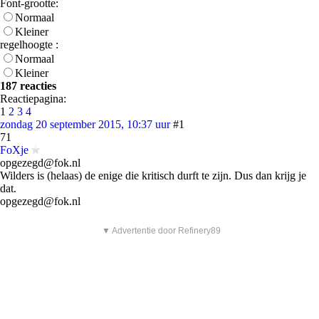
Font-grootte:
Normaal
Kleiner
regelhoogte :
Normaal
Kleiner
187 reacties
Reactiepagina:
1
2
3
4
zondag 20 september 2015, 10:37 uur
#1
71
FoXje
opgezegd@fok.nl
Wilders is (helaas) de enige die kritisch durft te zijn. Dus dan krijg je
dat.
opgezegd@fok.nl
▼ Advertentie door Refinery89