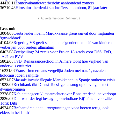
444
20:11
Zomervakantieweerbericht: aanhoudend zomers
367
10:48
Hiroshima herdenkt slachtoffers atoombom, 81 jaar later
▼ Advertentie door Refinery89
Lees ook
30
04/08
Ceuta-leider noemt Marokkaanse grensaanval door migranten
'gruweldaad'
41
04/08
Regering VS geeft scholen die 'genderidentiteit' van kinderen
verbergen voor ouders ultimatum
64
03/08
Zetelpeiling: 24 zetels voor Pro en 18 zetels voor D66, FvD,
JA21 en PVV
58
02/08
'FvD' Renaissanceschool in Almere toont hoe vrijheid van
onderwijs eruit ziet
162
31/07
Frans Timmermans vergelijkt Joden met nazi’s, nazaten
holocaust doen aangifte
65
31/07
Massale invasie illegale Marokkanen in Spanje ontketent crisis
19
28/07
Rechtbank tikt Dienst Toeslagen alsnog op de vingers met
dwangsommen
23
28/07
Kabinet negeert klimaatrechter over Bonaire: deadline verloopt
28
26/07
Deurwaarder legt beslag bij onvindbare Bij1-fractievoorzitter
Tofik Dibi
49
24/07
Brabant draait natuurvergunningen voor boeren terug: ook
elders in het land?