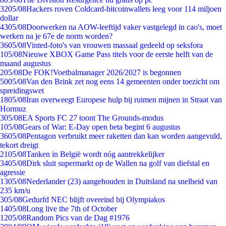
32
05/08
Hackers roven Coldcard-bitcoinwallets leeg voor 114 miljoen
dollar
43
05/08
Doorwerken na AOW-leeftijd vaker vastgelegd in cao's, moet
werken na je 67e de norm worden?
36
05/08
Vinted-foto's van vrouwen massaal gedeeld op seksfora
1
05/08
Nieuwe XBOX Game Pass titels voor de eerste helft van de
maand augustus
2
05/08
De FOK!Voetbalmanager 2026/2027 is begonnen
50
05/08
Van den Brink zet nog eens 14 gemeenten onder toezicht om
spreidingswet
18
05/08
Iran overweegt Europese hulp bij ruimen mijnen in Straat van
Hormuz
3
05/08
EA Sports FC 27 toont The Grounds-modus
1
05/08
Gears of War: E-Day open beta begint 6 augustus
36
05/08
Pentagon verbruikt meer raketten dan kan worden aangevuld,
tekort dreigt
21
05/08
Tanken in België wordt nóg aantrekkelijker
34
05/08
Dirk sluit supermarkt op de Wallen na golf van diefstal en
agressie
13
05/08
Nederlander (23) aangehouden in Duitsland na snelheid van
235 km/u
3
05/08
Gedurfd NEC blijft overeind bij Olympiakos
14
05/08
Long live the 7th of October
12
05/08
Random Pics van de Dag #1976