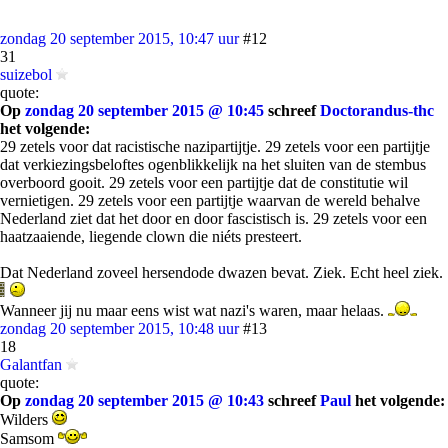
zondag 20 september 2015, 10:47 uur
#12
31
suizebol
quote:
Op
zondag 20 september 2015 @ 10:45
schreef
Doctorandus-thc
het volgende:
29 zetels voor dat racistische nazipartijtje. 29 zetels voor een partijtje
dat verkiezingsbeloftes ogenblikkelijk na het sluiten van de stembus
overboord gooit. 29 zetels voor een partijtje dat de constitutie wil
vernietigen. 29 zetels voor een partijtje waarvan de wereld behalve
Nederland ziet dat het door en door fascistisch is. 29 zetels voor een
haatzaaiende, liegende clown die niéts presteert.
Dat Nederland zoveel hersendode dwazen bevat. Ziek. Echt heel ziek.
Wanneer jij nu maar eens wist wat nazi's waren, maar helaas.
zondag 20 september 2015, 10:48 uur
#13
18
Galantfan
quote:
Op
zondag 20 september 2015 @ 10:43
schreef
Paul
het volgende:
Wilders
Samsom