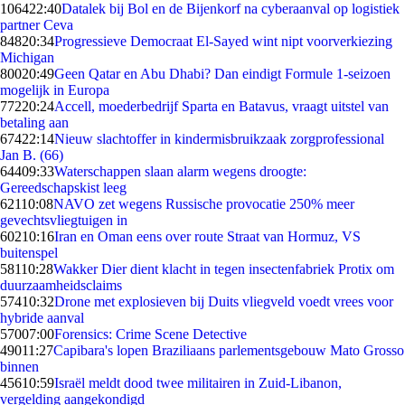
1064
22:40
Datalek bij Bol en de Bijenkorf na cyberaanval op logistiek
partner Ceva
848
20:34
Progressieve Democraat El-Sayed wint nipt voorverkiezing
Michigan
800
20:49
Geen Qatar en Abu Dhabi? Dan eindigt Formule 1-seizoen
mogelijk in Europa
772
20:24
Accell, moederbedrijf Sparta en Batavus, vraagt uitstel van
betaling aan
674
22:14
Nieuw slachtoffer in kindermisbruikzaak zorgprofessional
Jan B. (66)
644
09:33
Waterschappen slaan alarm wegens droogte:
Gereedschapskist leeg
621
10:08
NAVO zet wegens Russische provocatie 250% meer
gevechtsvliegtuigen in
602
10:16
Iran en Oman eens over route Straat van Hormuz, VS
buitenspel
581
10:28
Wakker Dier dient klacht in tegen insectenfabriek Protix om
duurzaamheidsclaims
574
10:32
Drone met explosieven bij Duits vliegveld voedt vrees voor
hybride aanval
570
07:00
Forensics: Crime Scene Detective
490
11:27
Capibara's lopen Braziliaans parlementsgebouw Mato Grosso
binnen
456
10:59
Israël meldt dood twee militairen in Zuid-Libanon,
vergelding aangekondigd