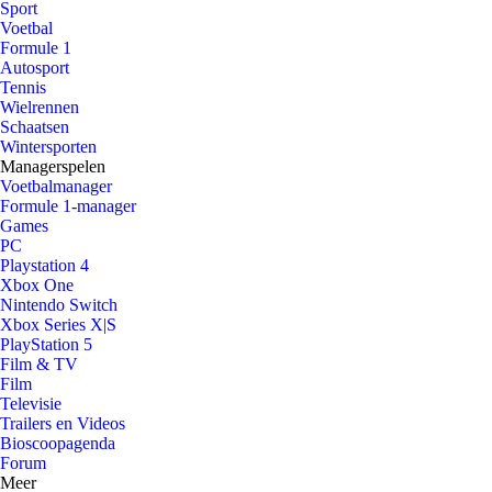
Sport
Voetbal
Formule 1
Autosport
Tennis
Wielrennen
Schaatsen
Wintersporten
Managerspelen
Voetbalmanager
Formule 1-manager
Games
PC
Playstation 4
Xbox One
Nintendo Switch
Xbox Series X|S
PlayStation 5
Film & TV
Film
Televisie
Trailers en Videos
Bioscoopagenda
Forum
Meer