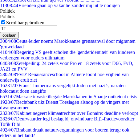
113
08:44
Vrienden gaan op vakantie zonder mij uit te nodigen
Politiek
Politiek
Scrollbar gebruiken
opslaan
30
04/08
Ceuta-leider noemt Marokkaanse grensaanval door migranten
'gruweldaad'
41
04/08
Regering VS geeft scholen die 'genderidentiteit' van kinderen
verbergen voor ouders ultimatum
64
03/08
Zetelpeiling: 24 zetels voor Pro en 18 zetels voor D66, FvD,
JA21 en PVV
58
02/08
'FvD' Renaissanceschool in Almere toont hoe vrijheid van
onderwijs eruit ziet
162
31/07
Frans Timmermans vergelijkt Joden met nazi’s, nazaten
holocaust doen aangifte
65
31/07
Massale invasie illegale Marokkanen in Spanje ontketent crisis
19
28/07
Rechtbank tikt Dienst Toeslagen alsnog op de vingers met
dwangsommen
23
28/07
Kabinet negeert klimaatrechter over Bonaire: deadline verloopt
28
26/07
Deurwaarder legt beslag bij onvindbare Bij1-fractievoorzitter
Tofik Dibi
49
24/07
Brabant draait natuurvergunningen voor boeren terug: ook
elders in het land?