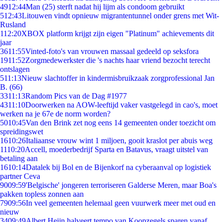
49
12:44
Man (25) sterft nadat hij lijm als condoom gebruikt
5
12:43
Litouwen vindt opnieuw migrantentunnel onder grens met Wit-
Rusland
1
12:20
XBOX platform krijgt zijn eigen "Platinum" achievements dit
jaar
36
11:55
Vinted-foto's van vrouwen massaal gedeeld op seksfora
19
11:52
Zorgmedewerkster die 's nachts haar vriend bezocht terecht
ontslagen
5
11:13
Nieuw slachtoffer in kindermisbruikzaak zorgprofessional Jan
B. (66)
33
11:13
Random Pics van de Dag #1977
43
11:10
Doorwerken na AOW-leeftijd vaker vastgelegd in cao's, moet
werken na je 67e de norm worden?
50
10:45
Van den Brink zet nog eens 14 gemeenten onder toezicht om
spreidingswet
16
10:26
Italiaanse vrouw wint 1 miljoen, gooit kraslot per abuis weg
11
10:20
Accell, moederbedrijf Sparta en Batavus, vraagt uitstel van
betaling aan
16
10:14
Datalek bij Bol en de Bijenkorf na cyberaanval op logistiek
partner Ceva
90
09:59
'Belgische' jongeren terroriseren Galderse Meren, maar Boa's
pakken topless zonnen aan
79
09:56
In veel gemeenten helemaal geen vuurwerk meer met oud en
nieuw
34
09:49
Albert Heijn halveert tempo van Koopzegels sparen vanaf