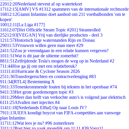
220
12:20
Nederland stevent af op watertekort
171
12:15
[AMV] VS #1312 spammers van de internationale rechtsorde
168
12:12
Gianni Infantino doet aanbod om 211 voetbalbonden 'om te
kopen'
100
12:11
[La Liga #177]
116
12:07
[Het Officiële Steam Topic #201] Steamrolled
252
12:03
[VEGAN] Vrij van dierlijke producten - deel 3
12
11:57
Historisch lage waterstanden Rijn en Donau
290
11:53
Vrouwen willen geen man meer #29
24
11:52
Zou je vreemdgaan in een relatie kunnen vergeven?
10
11:51
Wat is dit jaar de ultieme zomerhit?
88
11:51
Zelfrijdende Tesla's mogen de weg op in Nederland #2
7
11:44
Hoe ga jij om met een relatiebreuk?
111
11:41
Hurricane & Cyclone Season 2026
25
11:36
Transfergeruchten en contractverlenging #83
9
11:34
[RTL4] Bestemming X
59
11:33
Tenenkrommende fouten bij teksten in het openbaar #74
94
11:33
Het grote goedemorgen topic #3
18
11:29
Meer dan helft van verkochte auto's is volgend jaar elektrisch
61
11:25
Afvallen met injecties #4
114
11:18
[Nederlands Elftal] Op naar Louis IV?
79
11:13
UEFA kondigt boycot van FIFA-competities aan vanwege
plan Infantino
117
11:12
Wat lees je nu? #96 zomerlezen
33
11:12
Post hier zo vaak mogelijk om 11:11 #39 Vanz11