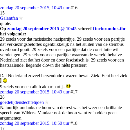
zondag 20 september 2015, 10:49 uur
#16
15
Galantfan
quote:
Op
zondag 20 september 2015 @ 10:45
schreef
Doctorandus-thc
het volgende:
29 zetels voor dat racistische nazipartijtje. 29 zetels voor een partijtje
dat verkiezingsbeloftes ogenblikkelijk na het sluiten van de stembus
overboord gooit. 29 zetels voor een partijtje dat de constitutie wil
vernietigen. 29 zetels voor een partijtje waarvan de wereld behalve
Nederland ziet dat het door en door fascistisch is. 29 zetels voor een
haatzaaiende, liegende clown die niéts presteert.
Dat Nederland zoveel hersendode dwazen bevat. Ziek. Echt heel ziek.
9 zetels voor een alluh akbar partij..
zondag 20 september 2015, 10:49 uur
#17
28
goedetijdenslechtetijden
Natuurlijk ondanks de hoon van de rest was het weer een brilliante
speech van Wilders. Vandaar ook de hoon want ze hadden geen
argumenten.
zondag 20 september 2015, 10:50 uur
#18
17