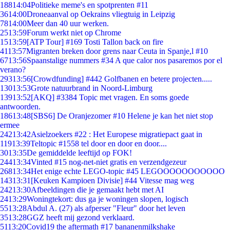
188
14:04
Politieke meme's en spotprenten #11
36
14:00
Droneaanval op Oekrains vliegtuig in Leipzig
78
14:00
Meer dan 40 uur werken.
25
13:59
Forum werkt niet op Chrome
15
13:59
[ATP Tour] #169 Tosti Tallon back on fire
41
13:57
Migranten breken door grens naar Ceuta in Spanje,l #10
67
13:56
Spaanstalige nummers #34 A que calor nos pasaremos por el
verano?
293
13:56
[Crowdfunding] #442 Golfbanen en betere projecten.....
130
13:53
Grote natuurbrand in Noord-Limburg
139
13:52
[AKQ] #3384 Topic met vragen. En soms goede
antwoorden.
186
13:48
[SBS6] De Oranjezomer #10 Helene je kan het niet stop
ermee
242
13:42
Asielzoekers #22 : Het Europese migratiepact gaat in
119
13:39
Teltopic #1558 tel door en door en door....
30
13:35
De gemiddelde leeftijd op FOK!
244
13:34
Vinted #15 nog-net-niet gratis en verzendgezeur
268
13:34
Het enige echte LEGO-topic #45 LEGOOOOOOOOOOO
143
13:31
[Keuken Kampioen Divisie] #44 Vitesse mag weg
242
13:30
Afbeeldingen die je gemaakt hebt met AI
24
13:29
Woningtekort: dus ga je woningen slopen, logisch
55
13:28
Abdul A. (27) als afperser "Fleur" door het leven
35
13:28
GGZ heeft mij gezond verklaard.
51
13:20
Covid19 the aftermath #17 bananenmilkshake