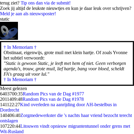
terug ziet?
Tip ons dan via de submit!
Zoek jij altijd de leukste nieuwtjes en kun je daar leuk over schrijven?
Meld je aan als nieuwsposter!
static
† In Memoriam
†
Obstinaat, eigenwijs, grote muil met klein hartje. Of zoals Yvonne
het subtiel verwoordt:
"Static is gewoon Static, je leeft met hem of niet. Geen verborgen
agenda's, trouw, grote muil, lief hartje, bang voor bloed, scheldt
FA's graag uit voor lul."
† In Memoriam †
Meest gelezen
64037
00:35
Random Pics van de Dag #1977
20114
09:48
Random Pics van de Dag #1978
1411
22:27
Kind overleden na aanrijding door AH-bestelbus in
Dordrecht
1404
06:40
Zorgmedewerkster die 's nachts haar vriend bezocht terecht
ontslagen
1072
20:44
Litouwen vindt opnieuw migrantentunnel onder grens met
Wit-Rusland