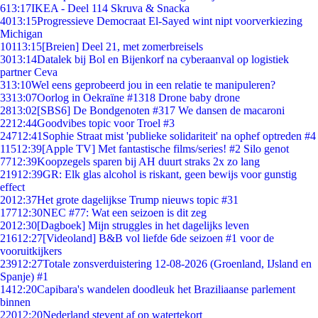
6
13:17
IKEA - Deel 114 Skruva & Snacka
40
13:15
Progressieve Democraat El-Sayed wint nipt voorverkiezing
Michigan
101
13:15
[Breien] Deel 21, met zomerbreisels
30
13:14
Datalek bij Bol en Bijenkorf na cyberaanval op logistiek
partner Ceva
3
13:10
Wel eens geprobeerd jou in een relatie te manipuleren?
33
13:07
Oorlog in Oekraïne #1318 Drone baby drone
28
13:02
[SBS6] De Bondgenoten #317 We dansen de macaroni
22
12:44
Goodvibes topic voor Troel #3
247
12:41
Sophie Straat mist 'publieke solidariteit' na ophef optreden #4
115
12:39
[Apple TV] Met fantastische films/series! #2 Silo genot
77
12:39
Koopzegels sparen bij AH duurt straks 2x zo lang
219
12:39
GR: Elk glas alcohol is riskant, geen bewijs voor gunstig
effect
20
12:37
Het grote dagelijkse Trump nieuws topic #31
177
12:30
NEC #77: Wat een seizoen is dit zeg
20
12:30
[Dagboek] Mijn struggles in het dagelijks leven
216
12:27
[Videoland] B&B vol liefde 6de seizoen #1 voor de
vooruitkijkers
239
12:27
Totale zonsverduistering 12-08-2026 (Groenland, IJsland en
Spanje) #1
14
12:20
Capibara's wandelen doodleuk het Braziliaanse parlement
binnen
220
12:20
Nederland stevent af op watertekort