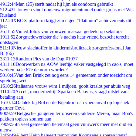
49
12:44
Man (25) sterft nadat hij lijm als condoom gebruikt
5
12:43
Litouwen vindt opnieuw migrantentunnel onder grens met Wit-
Rusland
1
12:20
XBOX platform krijgt zijn eigen "Platinum" achievements dit
jaar
36
11:55
Vinted-foto's van vrouwen massaal gedeeld op seksfora
19
11:52
Zorgmedewerkster die 's nachts haar vriend bezocht terecht
ontslagen
5
11:13
Nieuw slachtoffer in kindermisbruikzaak zorgprofessional Jan
B. (66)
33
11:13
Random Pics van de Dag #1977
43
11:10
Doorwerken na AOW-leeftijd vaker vastgelegd in cao's, moet
werken na je 67e de norm worden?
50
10:45
Van den Brink zet nog eens 14 gemeenten onder toezicht om
spreidingswet
16
10:26
Italiaanse vrouw wint 1 miljoen, gooit kraslot per abuis weg
11
10:20
Accell, moederbedrijf Sparta en Batavus, vraagt uitstel van
betaling aan
16
10:14
Datalek bij Bol en de Bijenkorf na cyberaanval op logistiek
partner Ceva
90
09:59
'Belgische' jongeren terroriseren Galderse Meren, maar Boa's
pakken topless zonnen aan
79
09:56
In veel gemeenten helemaal geen vuurwerk meer met oud en
nieuw
34
09:49
Albert Heijn halveert tempo van Koopzegels sparen vanaf