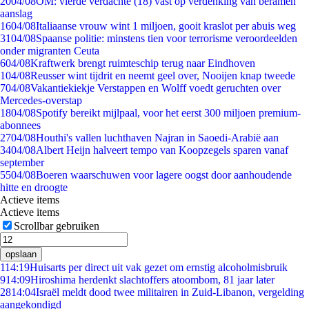
20
04/08
OM: vierde verdachte (18) vast op verdenking van beramen
aanslag
16
04/08
Italiaanse vrouw wint 1 miljoen, gooit kraslot per abuis weg
31
04/08
Spaanse politie: minstens tien voor terrorisme veroordeelden
onder migranten Ceuta
6
04/08
Kraftwerk brengt ruimteschip terug naar Eindhoven
1
04/08
Reusser wint tijdrit en neemt geel over, Nooijen knap tweede
7
04/08
Vakantiekiekje Verstappen en Wolff voedt geruchten over
Mercedes-overstap
18
04/08
Spotify bereikt mijlpaal, voor het eerst 300 miljoen premium-
abonnees
27
04/08
Houthi's vallen luchthaven Najran in Saoedi-Arabië aan
34
04/08
Albert Heijn halveert tempo van Koopzegels sparen vanaf
september
55
04/08
Boeren waarschuwen voor lagere oogst door aanhoudende
hitte en droogte
Actieve items
Actieve items
Scrollbar gebruiken
opslaan
1
14:19
Huisarts per direct uit vak gezet om ernstig alcoholmisbruik
9
14:09
Hiroshima herdenkt slachtoffers atoombom, 81 jaar later
28
14:04
Israël meldt dood twee militairen in Zuid-Libanon, vergelding
aangekondigd