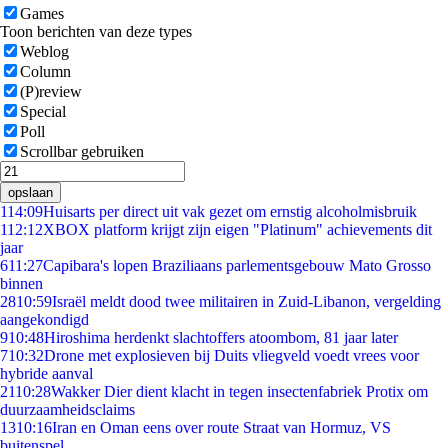
Games
Toon berichten van deze types
Weblog
Column
(P)review
Special
Poll
Scrollbar gebruiken
opslaan
1
14:09
Huisarts per direct uit vak gezet om ernstig alcoholmisbruik
1
12:12
XBOX platform krijgt zijn eigen "Platinum" achievements dit
jaar
6
11:27
Capibara's lopen Braziliaans parlementsgebouw Mato Grosso
binnen
28
10:59
Israël meldt dood twee militairen in Zuid-Libanon, vergelding
aangekondigd
9
10:48
Hiroshima herdenkt slachtoffers atoombom, 81 jaar later
7
10:32
Drone met explosieven bij Duits vliegveld voedt vrees voor
hybride aanval
21
10:28
Wakker Dier dient klacht in tegen insectenfabriek Protix om
duurzaamheidsclaims
13
10:16
Iran en Oman eens over route Straat van Hormuz, VS
buitenspel