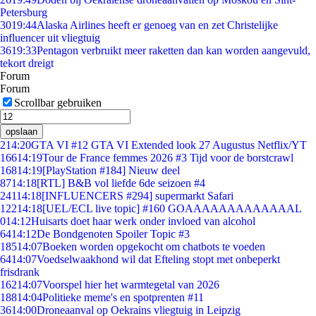
Petersburg
30
19:44
Alaska Airlines heeft er genoeg van en zet Christelijke
influencer uit vliegtuig
36
19:33
Pentagon verbruikt meer raketten dan kan worden aangevuld,
tekort dreigt
Forum
Forum
Scrollbar gebruiken
opslaan
2
14:20
GTA VI #12 GTA VI Extended look 27 Augustus Netflix/YT
166
14:19
Tour de France femmes 2026 #3 Tijd voor de borstcrawl
168
14:19
[PlayStation #184] Nieuw deel
87
14:18
[RTL] B&B vol liefde 6de seizoen #4
241
14:18
[INFLUENCERS #294] supermarkt Safari
122
14:18
[UEL/ECL live topic] #160 GOAAAAAAAAAAAAAL
0
14:12
Huisarts doet haar werk onder invloed van alcohol
64
14:12
De Bondgenoten Spoiler Topic #3
185
14:07
Boeken worden opgekocht om chatbots te voeden
64
14:07
Voedselwaakhond wil dat Efteling stopt met onbeperkt
frisdrank
162
14:07
Voorspel hier het warmtegetal van 2026
188
14:04
Politieke meme's en spotprenten #11
36
14:00
Droneaanval op Oekrains vliegtuig in Leipzig