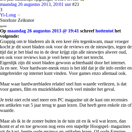
maandag 26 augustus 2013, 20:01 uur
#21
3
Yi-Long
Snorloze Zeiksnor
quote:
Op
maandag 26 augustus 2013 @ 19:41
schreef
hottentot
het
volgende:
Grappig om te bladeren als ik een keer één tegenkwam, maar vroeger
kocht je dit soort bladen ook voor de reviews en de nieuwtjes, tegen de
tijd dat je het blad nu in de deur krijgt zijn alle nieuwtjes alweer oud,
en ook voor reviews kun je veel beter op het net terecht.
Eigenlijk zijn dit soort bladen gewoon achterhaald door het internet.
Ja en nee. Voor hardware-meuk enzo is het idd dat je die info eerder en
uitgebreider op internet kunt vinden. Voor games enzo allemaal ook.
Maar waar hardwarebladen relatief snel hun waarde verliezen, is dat
voor games, film en muziekbladen toch veel minder het geval.
Je trekt niet echt snel meer een PC magazine uit de kast om recensies
en artikelen van 5 jaar terug te gaan lezen. Dat heeft geen enkele zin of
waarde.
Maar als ik in de zomer buiten in de tuin zit en ik wil wat lezen, dan
komt er af en toe gewoon nog eens een stapeltje Hoogspel- magazines
uit de kast, beetje oude reviews en artikelen lezen. Of oude Empires