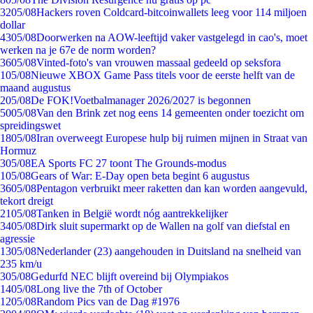
32
05/08
Hackers roven Coldcard-bitcoinwallets leeg voor 114 miljoen
dollar
43
05/08
Doorwerken na AOW-leeftijd vaker vastgelegd in cao's, moet
werken na je 67e de norm worden?
36
05/08
Vinted-foto's van vrouwen massaal gedeeld op seksfora
1
05/08
Nieuwe XBOX Game Pass titels voor de eerste helft van de
maand augustus
2
05/08
De FOK!Voetbalmanager 2026/2027 is begonnen
50
05/08
Van den Brink zet nog eens 14 gemeenten onder toezicht om
spreidingswet
18
05/08
Iran overweegt Europese hulp bij ruimen mijnen in Straat van
Hormuz
3
05/08
EA Sports FC 27 toont The Grounds-modus
1
05/08
Gears of War: E-Day open beta begint 6 augustus
36
05/08
Pentagon verbruikt meer raketten dan kan worden aangevuld,
tekort dreigt
21
05/08
Tanken in België wordt nóg aantrekkelijker
34
05/08
Dirk sluit supermarkt op de Wallen na golf van diefstal en
agressie
13
05/08
Nederlander (23) aangehouden in Duitsland na snelheid van
235 km/u
3
05/08
Gedurfd NEC blijft overeind bij Olympiakos
14
05/08
Long live the 7th of October
12
05/08
Random Pics van de Dag #1976