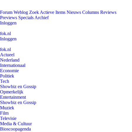
Forum
Weblog
Zoek
Actieve Items
Nieuws
Columns
Reviews
Previews
Specials
Archief
Inloggen
fok.nl
Inloggen
fok.nl
Actueel
Nederland
Internationaal
Economie
Politiek
Tech
Showbiz en Gossip
Opmerkelijk
Entertainment
Showbiz en Gossip
Muziek
Film
Televisie
Media & Cultuur
Bioscoopagenda