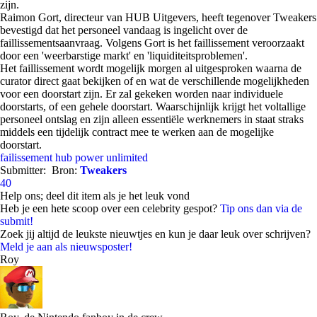
zijn.
Raimon Gort, directeur van HUB Uitgevers, heeft tegenover Tweakers
bevestigd dat het personeel vandaag is ingelicht over de
faillissementsaanvraag. Volgens Gort is het faillissement veroorzaakt
door een 'weerbarstige markt' en 'liquiditeitsproblemen'.
Het faillissement wordt mogelijk morgen al uitgesproken waarna de
curator direct gaat bekijken of en wat de verschillende mogelijkheden
voor een doorstart zijn. Er zal gekeken worden naar individuele
doorstarts, of een gehele doorstart. Waarschijnlijk krijgt het voltallige
personeel ontslag en zijn alleen essentiële werknemers in staat straks
middels een tijdelijk contract mee te werken aan de mogelijke
doorstart.
failissement
hub
power unlimited
Submitter:
Bron:
Tweakers
40
Help ons; deel dit item als je het leuk vond
Heb je een hete scoop over een celebrity gespot?
Tip ons dan via de
submit!
Zoek jij altijd de leukste nieuwtjes en kun je daar leuk over schrijven?
Meld je aan als nieuwsposter!
Roy