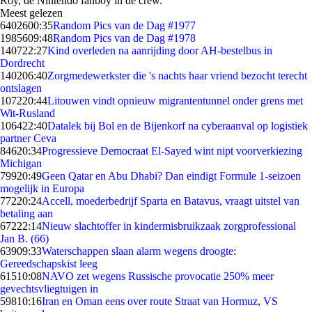
Roy, de Nintendo fanboy in de crew.
Meest gelezen
64026
00:35
Random Pics van de Dag #1977
19856
09:48
Random Pics van de Dag #1978
1407
22:27
Kind overleden na aanrijding door AH-bestelbus in
Dordrecht
1402
06:40
Zorgmedewerkster die 's nachts haar vriend bezocht terecht
ontslagen
1072
20:44
Litouwen vindt opnieuw migrantentunnel onder grens met
Wit-Rusland
1064
22:40
Datalek bij Bol en de Bijenkorf na cyberaanval op logistiek
partner Ceva
846
20:34
Progressieve Democraat El-Sayed wint nipt voorverkiezing
Michigan
799
20:49
Geen Qatar en Abu Dhabi? Dan eindigt Formule 1-seizoen
mogelijk in Europa
772
20:24
Accell, moederbedrijf Sparta en Batavus, vraagt uitstel van
betaling aan
672
22:14
Nieuw slachtoffer in kindermisbruikzaak zorgprofessional
Jan B. (66)
639
09:33
Waterschappen slaan alarm wegens droogte:
Gereedschapskist leeg
615
10:08
NAVO zet wegens Russische provocatie 250% meer
gevechtsvliegtuigen in
598
10:16
Iran en Oman eens over route Straat van Hormuz, VS