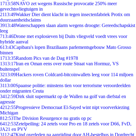
17
13:58
NAVO zet wegens Russische provocatie 250% meer
gevechtsvliegtuigen in
21
13:49
Wakker Dier dient klacht in tegen insectenfabriek Protix om
duurzaamheidsclaims
39
13:48
Waterschappen slaan alarm wegens droogte: Gereedschapskist
leeg
7
13:46
Drone met explosieven bij Duits vliegveld voedt vrees voor
hybride aanval
6
13:43
Capibara's lopen Braziliaans parlementsgebouw Mato Grosso
binnen
17
13:35
Random Pics van de Dag #1978
13
13:17
Iran en Oman eens over route Straat van Hormuz, VS
buitenspel
32
13:09
Hackers roven Coldcard-bitcoinwallets leeg voor 114 miljoen
dollar
31
13:00
Spaanse politie: minstens tien voor terrorisme veroordeelden
onder migranten Ceuta
34
12:59
Dirk sluit supermarkt op de Wallen na golf van diefstal en
agressie
42
12:55
Progressieve Democraat El-Sayed wint nipt voorverkiezing
Michigan
8
12:53
The Division Resurgence nu gratis op pc
64
12:53
Zetelpeiling: 24 zetels voor Pro en 18 zetels voor D66, FvD,
JA21 en PVV
31
12:47
Kind overleden na aanrijding door AH-bestelbus in Dordrecht