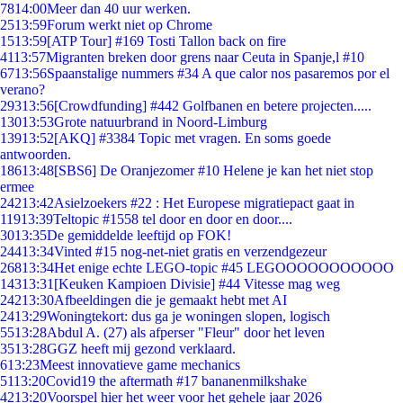
78
14:00
Meer dan 40 uur werken.
25
13:59
Forum werkt niet op Chrome
15
13:59
[ATP Tour] #169 Tosti Tallon back on fire
41
13:57
Migranten breken door grens naar Ceuta in Spanje,l #10
67
13:56
Spaanstalige nummers #34 A que calor nos pasaremos por el
verano?
293
13:56
[Crowdfunding] #442 Golfbanen en betere projecten.....
130
13:53
Grote natuurbrand in Noord-Limburg
139
13:52
[AKQ] #3384 Topic met vragen. En soms goede
antwoorden.
186
13:48
[SBS6] De Oranjezomer #10 Helene je kan het niet stop
ermee
242
13:42
Asielzoekers #22 : Het Europese migratiepact gaat in
119
13:39
Teltopic #1558 tel door en door en door....
30
13:35
De gemiddelde leeftijd op FOK!
244
13:34
Vinted #15 nog-net-niet gratis en verzendgezeur
268
13:34
Het enige echte LEGO-topic #45 LEGOOOOOOOOOOO
143
13:31
[Keuken Kampioen Divisie] #44 Vitesse mag weg
242
13:30
Afbeeldingen die je gemaakt hebt met AI
24
13:29
Woningtekort: dus ga je woningen slopen, logisch
55
13:28
Abdul A. (27) als afperser "Fleur" door het leven
35
13:28
GGZ heeft mij gezond verklaard.
6
13:23
Meest innovatieve game mechanics
51
13:20
Covid19 the aftermath #17 bananenmilkshake
42
13:20
Voorspel hier het weer voor het gehele jaar 2026