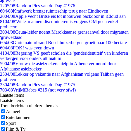
agressie
12
05/08
Random Pics van de Dag #1976
6
04/08
Kraftwerk brengt ruimteschip terug naar Eindhoven
20
04/08
Apple vecht Britse eis tot inbouwen backdoor in iCloud aan
81
04/08
'Witte' mannen discrimineren is volgens OM geen enkel
probleem
30
04/08
Ceuta-leider noemt Marokkaanse grensaanval door migranten
'gruweldaad'
6
04/08
Grote natuurbrand Boschhuizerbergen groeit naar 100 hectare
6
04/08
FOK! was even down
41
04/08
Regering VS geeft scholen die 'genderidentiteit' van kinderen
verbergen voor ouders ultimatum
59
04/08
Vrouw die asielzoekers hielp in Athene vermoord door
Afghaanse asielzoeker
25
04/08
Lekker op vakantie naar Afghanistan volgens Taliban geen
probleem
23
04/08
Random Pics van de Dag #1975
7
03/08
VrijMiBabes #315 (not very sfw!)
Laatste items
Laatste items
Toon berichten uit deze thema's
Actueel
Entertainment
Sport
Film & Tv