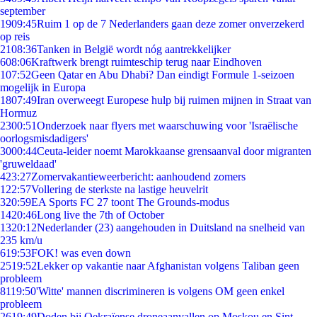
september
19
09:45
Ruim 1 op de 7 Nederlanders gaan deze zomer onverzekerd
op reis
21
08:36
Tanken in België wordt nóg aantrekkelijker
6
08:06
Kraftwerk brengt ruimteschip terug naar Eindhoven
1
07:52
Geen Qatar en Abu Dhabi? Dan eindigt Formule 1-seizoen
mogelijk in Europa
18
07:49
Iran overweegt Europese hulp bij ruimen mijnen in Straat van
Hormuz
23
00:51
Onderzoek naar flyers met waarschuwing voor 'Israëlische
oorlogsmisdadigers'
30
00:44
Ceuta-leider noemt Marokkaanse grensaanval door migranten
'gruweldaad'
4
23:27
Zomervakantieweerbericht: aanhoudend zomers
1
22:57
Vollering de sterkste na lastige heuvelrit
3
20:59
EA Sports FC 27 toont The Grounds-modus
14
20:46
Long live the 7th of October
13
20:12
Nederlander (23) aangehouden in Duitsland na snelheid van
235 km/u
6
19:53
FOK! was even down
25
19:52
Lekker op vakantie naar Afghanistan volgens Taliban geen
probleem
81
19:50
'Witte' mannen discrimineren is volgens OM geen enkel
probleem
26
19:49
Doden bij Oekraïense droneaanvallen op Moskou en Sint-