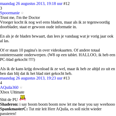
maandag 26 augustus 2013, 19:18 uur
#12
3
Spoormanie
Trust me, I'm the Doctor
Vroeger kocht ik nog wel eens bladen, maar als ik ze tegenwoordig
doorblader, staat er gewoon oude informatie in.
En als je de bladen bewaart, dan lees je vandaag wat je vorig jaar ook
al las.
Of er staan 10 pagina's in over videokaarten. Of andere totaal
oninteressante onderwerpen. (W8 op een tablet. HALLOO, ik heb een
PC-blad gekocht !!!!)
Als ik de kans krijg download ik ze wel, maar ik heb ze altijd zo uit en
ben dan blij dat ik het blad niet gekocht heb.
maandag 26 augustus 2013, 19:23 uur
#13
4
AQuila360
Xbox Ultimate
Shit de PU
Shaderon:
i say boom boom boom now let me hear you say weehooo
SpankmasterC:
Tut mir leit Herr AQuila, es soll nicht wieder
passieren!