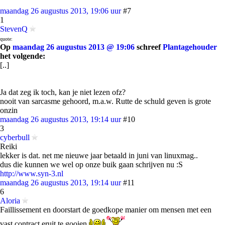
maandag 26 augustus 2013, 19:06 uur
#7
1
StevenQ
quote:
Op
maandag 26 augustus 2013 @ 19:06
schreef
Plantagehouder
het volgende:
[..]
Ja dat zeg ik toch, kan je niet lezen ofz?
nooit van sarcasme gehoord, m.a.w. Rutte de schuld geven is grote
onzin
maandag 26 augustus 2013, 19:14 uur
#10
3
cyberbull
Reiki
lekker is dat. net me nieuwe jaar betaald in juni van linuxmag..
dus die kunnen we wel op onze buik gaan schrijven nu :S
http://www.syn-3.nl
maandag 26 augustus 2013, 19:14 uur
#11
6
Aloria
Faillissement en doorstart de goedkope manier om mensen met een
vast contract eruit te gooien