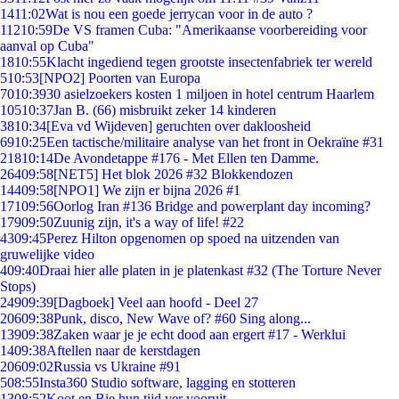
14
11:02
Wat is nou een goede jerrycan voor in de auto ?
112
10:59
De VS framen Cuba: "Amerikaanse voorbereiding voor
aanval op Cuba"
18
10:55
Klacht ingediend tegen grootste insectenfabriek ter wereld
5
10:53
[NPO2] Poorten van Europa
70
10:39
30 asielzoekers kosten 1 miljoen in hotel centrum Haarlem
105
10:37
Jan B. (66) misbruikt zeker 14 kinderen
38
10:34
[Eva vd Wijdeven] geruchten over dakloosheid
69
10:25
Een tactische/militaire analyse van het front in Oekraïne #31
218
10:14
De Avondetappe #176 - Met Ellen ten Damme.
264
09:58
[NET5] Het blok 2026 #32 Blokkendozen
144
09:58
[NPO1] We zijn er bijna 2026 #1
171
09:56
Oorlog Iran #136 Bridge and powerplant day incoming?
179
09:50
Zuunig zijn, it's a way of life! #22
43
09:45
Perez Hilton opgenomen op spoed na uitzenden van
gruwelijke video
4
09:40
Draai hier alle platen in je platenkast #32 (The Torture Never
Stops)
249
09:39
[Dagboek] Veel aan hoofd - Deel 27
206
09:38
Punk, disco, New Wave of? #60 Sing along...
139
09:38
Zaken waar je je echt dood aan ergert #17 - Werklui
14
09:38
Aftellen naar de kerstdagen
206
09:02
Russia vs Ukraine #91
5
08:55
Insta360 Studio software, lagging en stotteren
13
08:52
Koot en Bie hun tijd ver vooruit..................