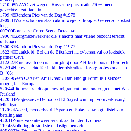
17
10:08
NAVO zet wegens Russische provocatie 250% meer
gevechtsvliegtuigen in
17
09:48
Random Pics van de Dag #1978
39
09:33
Waterschappen slaan alarm wegens droogte: Gereedschapskist
leeg
0
07:00
Forensics: Crime Scene Detective
19
06:40
Zorgmedewerkster die 's nachts haar vriend bezocht terecht
ontslagen
33
00:35
Random Pics van de Dag #1977
16
22:40
Datalek bij Bol en de Bijenkorf na cyberaanval op logistiek
partner Ceva
31
22:27
Kind overleden na aanrijding door AH-bestelbus in Dordrecht
5
22:14
Nieuw slachtoffer in kindermisbruikzaak zorgprofessional Jan
B. (66)
1
20:49
Geen Qatar en Abu Dhabi? Dan eindigt Formule 1-seizoen
mogelijk in Europa
5
20:44
Litouwen vindt opnieuw migrantentunnel onder grens met Wit-
Rusland
42
20:34
Progressieve Democraat El-Sayed wint nipt voorverkiezing
Michigan
11
20:24
Accell, moederbedrijf Sparta en Batavus, vraagt uitstel van
betaling aan
4
20:11
Zomervakantieweerbericht: aanhoudend zomers
1
19:48
Vollering de sterkste na lastige heuvelrit
8
05/08
The Division Resurgence nu gratis op pc