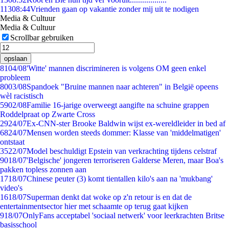
113
08:44
Vrienden gaan op vakantie zonder mij uit te nodigen
Media & Cultuur
Media & Cultuur
Scrollbar gebruiken
opslaan
81
04/08
'Witte' mannen discrimineren is volgens OM geen enkel
probleem
80
03/08
Spandoek "Bruine mannen naar achteren" in België opeens
wèl racistisch
59
02/08
Familie 16-jarige overweegt aangifte na schuine grappen
Roddelpraat op Zwarte Cross
29
24/07
Ex-CNN-ster Brooke Baldwin wijst ex-wereldleider in bed af
68
24/07
Mensen worden steeds dommer: Klasse van 'middelmatigen'
ontstaat
35
22/07
Model beschuldigt Epstein van verkrachting tijdens celstraf
90
18/07
'Belgische' jongeren terroriseren Galderse Meren, maar Boa's
pakken topless zonnen aan
17
18/07
Chinese peuter (3) komt tientallen kilo's aan na 'mukbang'
video's
16
18/07
Superman denkt dat woke op z'n retour is en dat de
entertainmentsector hier met schaamte op terug gaat kijken
9
18/07
OnlyFans acceptabel 'sociaal netwerk' voor leerkrachten Britse
basisschool