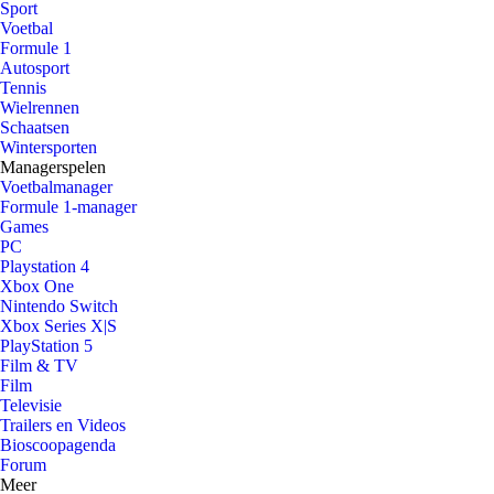
Sport
Voetbal
Formule 1
Autosport
Tennis
Wielrennen
Schaatsen
Wintersporten
Managerspelen
Voetbalmanager
Formule 1-manager
Games
PC
Playstation 4
Xbox One
Nintendo Switch
Xbox Series X|S
PlayStation 5
Film & TV
Film
Televisie
Trailers en Videos
Bioscoopagenda
Forum
Meer