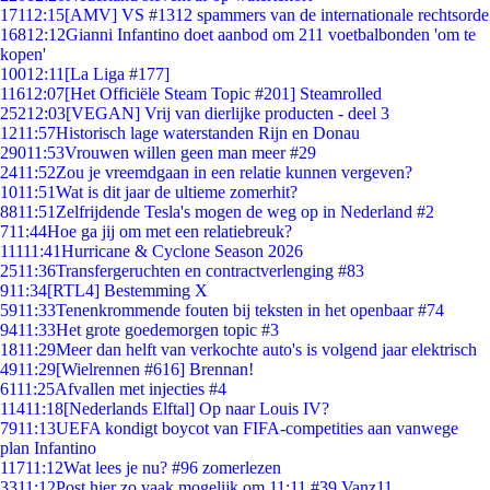
171
12:15
[AMV] VS #1312 spammers van de internationale rechtsorde
168
12:12
Gianni Infantino doet aanbod om 211 voetbalbonden 'om te
kopen'
100
12:11
[La Liga #177]
116
12:07
[Het Officiële Steam Topic #201] Steamrolled
252
12:03
[VEGAN] Vrij van dierlijke producten - deel 3
12
11:57
Historisch lage waterstanden Rijn en Donau
290
11:53
Vrouwen willen geen man meer #29
24
11:52
Zou je vreemdgaan in een relatie kunnen vergeven?
10
11:51
Wat is dit jaar de ultieme zomerhit?
88
11:51
Zelfrijdende Tesla's mogen de weg op in Nederland #2
7
11:44
Hoe ga jij om met een relatiebreuk?
111
11:41
Hurricane & Cyclone Season 2026
25
11:36
Transfergeruchten en contractverlenging #83
9
11:34
[RTL4] Bestemming X
59
11:33
Tenenkrommende fouten bij teksten in het openbaar #74
94
11:33
Het grote goedemorgen topic #3
18
11:29
Meer dan helft van verkochte auto's is volgend jaar elektrisch
49
11:29
[Wielrennen #616] Brennan!
61
11:25
Afvallen met injecties #4
114
11:18
[Nederlands Elftal] Op naar Louis IV?
79
11:13
UEFA kondigt boycot van FIFA-competities aan vanwege
plan Infantino
117
11:12
Wat lees je nu? #96 zomerlezen
33
11:12
Post hier zo vaak mogelijk om 11:11 #39 Vanz11