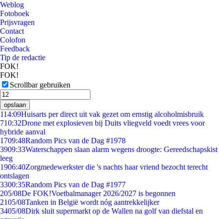
Weblog
Fotoboek
Prijsvragen
Contact
Colofon
Feedback
Tip de redactie
FOK!
FOK!
Scrollbar gebruiken
opslaan
1
14:09
Huisarts per direct uit vak gezet om ernstig alcoholmisbruik
7
10:32
Drone met explosieven bij Duits vliegveld voedt vrees voor
hybride aanval
17
09:48
Random Pics van de Dag #1978
39
09:33
Waterschappen slaan alarm wegens droogte: Gereedschapskist
leeg
19
06:40
Zorgmedewerkster die 's nachts haar vriend bezocht terecht
ontslagen
33
00:35
Random Pics van de Dag #1977
2
05/08
De FOK!Voetbalmanager 2026/2027 is begonnen
21
05/08
Tanken in België wordt nóg aantrekkelijker
34
05/08
Dirk sluit supermarkt op de Wallen na golf van diefstal en