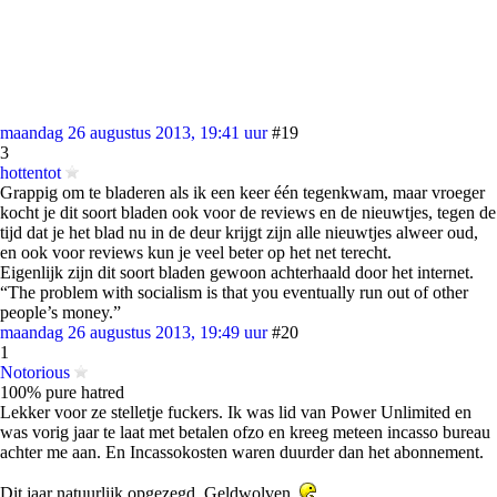
maandag 26 augustus 2013, 19:41 uur
#19
3
hottentot
Grappig om te bladeren als ik een keer één tegenkwam, maar vroeger
kocht je dit soort bladen ook voor de reviews en de nieuwtjes, tegen de
tijd dat je het blad nu in de deur krijgt zijn alle nieuwtjes alweer oud,
en ook voor reviews kun je veel beter op het net terecht.
Eigenlijk zijn dit soort bladen gewoon achterhaald door het internet.
“The problem with socialism is that you eventually run out of other
people’s money.”
maandag 26 augustus 2013, 19:49 uur
#20
1
Notorious
100% pure hatred
Lekker voor ze stelletje fuckers. Ik was lid van Power Unlimited en
was vorig jaar te laat met betalen ofzo en kreeg meteen incasso bureau
achter me aan. En Incassokosten waren duurder dan het abonnement.
Dit jaar natuurlijk opgezegd. Geldwolven.