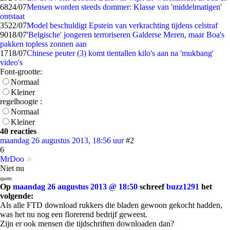
68
24/07
Mensen worden steeds dommer: Klasse van 'middelmatigen'
ontstaat
35
22/07
Model beschuldigt Epstein van verkrachting tijdens celstraf
90
18/07
'Belgische' jongeren terroriseren Galderse Meren, maar Boa's
pakken topless zonnen aan
17
18/07
Chinese peuter (3) komt tientallen kilo's aan na 'mukbang'
video's
Font-grootte:
Normaal
Kleiner
regelhoogte :
Normaal
Kleiner
40 reacties
maandag 26 augustus 2013, 18:56 uur
#2
6
MrDoo
Niet nu
quote:
Op
maandag 26 augustus 2013 @ 18:50
schreef
buzz1291
het
volgende:
Als alle FTD download rukkers die bladen gewoon gekocht hadden,
was het nu nog een florerend bedrijf geweest.
Zijn er ook mensen die tijdschriften downloaden dan?