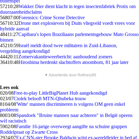
buitenspel
572
10:28
Wakker Dier dient klacht in tegen insectenfabriek Protix om
duurzaamheidsclaims
568
07:00
Forensics: Crime Scene Detective
567
10:32
Drone met explosieven bij Duits vliegveld voedt vrees voor
hybride aanval
484
11:27
Capibara's lopen Braziliaans parlementsgebouw Mato Grosso
binnen
452
10:59
Israël meldt dood twee militairen in Zuid-Libanon,
vergelding aangekondigd
444
20:11
Zomervakantieweerbericht: aanhoudend zomers
364
10:48
Hiroshima herdenkt slachtoffers atoombom, 81 jaar later
▼ Advertentie door Refinery89
Lees ook
0
20/08
Free-to-play LittleBigPlanet Hub aangekondigd
0
23/07
Ciolek belooft MTN-Qhubeka trouw
81
04/08
'Witte' mannen discrimineren is volgens OM geen enkel
probleem
80
03/08
Spandoek "Bruine mannen naar achteren" in België opeens
wèl racistisch
59
02/08
Familie 16-jarige overweegt aangifte na schuine grappen
Roddelpraat op Zwarte Cross
29
24/07
Ex-CNN-ster Brooke Baldwin wijst ex-wereldleider in bed af