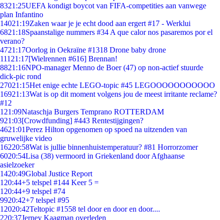
83
21:25
UEFA kondigt boycot van FIFA-competities aan vanwege
plan Infantino
140
21:19
Zaken waar je je echt dood aan ergert #17 - Werklui
68
21:18
Spaanstalige nummers #34 A que calor nos pasaremos por el
verano?
47
21:17
Oorlog in Oekraïne #1318 Drone baby drone
111
21:17
[Wielrennen #616] Brennan!
88
21:16
NPO-manager Menno de Boer (47) op non-actief stuurde
dick-pic rond
270
21:15
Het enige echte LEGO-topic #45 LEGOOOOOOOOOOO
169
21:13
Wat is op dit moment volgens jou de meest irritante reclame?
#12
1
21:09
Nataschja Burgers Temprano ROTTERDAM
9
21:03
[Crowdfunding] #443 Rentestijgingen?
46
21:01
Perez Hilton opgenomen op spoed na uitzenden van
gruwelijke video
162
20:58
Wat is jullie binnenhuistemperatuur? #81 Horrorzomer
60
20:54
Lisa (38) vermoord in Griekenland door Afghaanse
asielzoeker
14
20:49
Global Justice Report
1
20:44
+5 telspel #144 Keer 5 =
1
20:44
+9 telspel #74
99
20:42
+7 telspel #95
120
20:42
Teltopic #1558 tel door en door en door....
2
20:37
Jerney Kaagman overleden