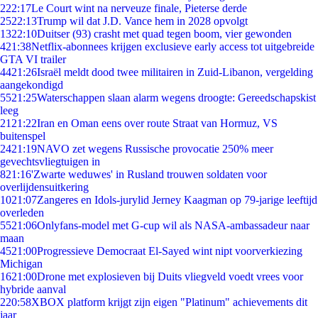
2
22:17
Le Court wint na nerveuze finale, Pieterse derde
25
22:13
Trump wil dat J.D. Vance hem in 2028 opvolgt
13
22:10
Duitser (93) crasht met quad tegen boom, vier gewonden
4
21:38
Netflix-abonnees krijgen exclusieve early access tot uitgebreide
GTA VI trailer
44
21:26
Israël meldt dood twee militairen in Zuid-Libanon, vergelding
aangekondigd
55
21:25
Waterschappen slaan alarm wegens droogte: Gereedschapskist
leeg
21
21:22
Iran en Oman eens over route Straat van Hormuz, VS
buitenspel
24
21:19
NAVO zet wegens Russische provocatie 250% meer
gevechtsvliegtuigen in
8
21:16
'Zwarte weduwes' in Rusland trouwen soldaten voor
overlijdensuitkering
10
21:07
Zangeres en Idols-jurylid Jerney Kaagman op 79-jarige leeftijd
overleden
55
21:06
Onlyfans-model met G-cup wil als NASA-ambassadeur naar
maan
45
21:00
Progressieve Democraat El-Sayed wint nipt voorverkiezing
Michigan
16
21:00
Drone met explosieven bij Duits vliegveld voedt vrees voor
hybride aanval
2
20:58
XBOX platform krijgt zijn eigen "Platinum" achievements dit
jaar