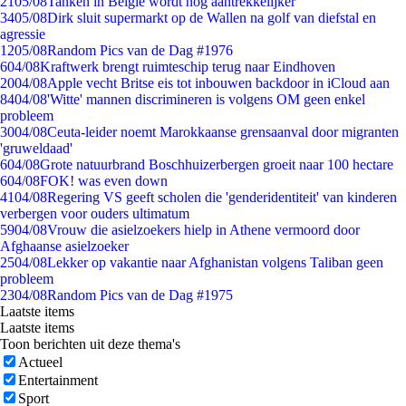
21
05/08
Tanken in België wordt nóg aantrekkelijker
34
05/08
Dirk sluit supermarkt op de Wallen na golf van diefstal en
agressie
12
05/08
Random Pics van de Dag #1976
6
04/08
Kraftwerk brengt ruimteschip terug naar Eindhoven
20
04/08
Apple vecht Britse eis tot inbouwen backdoor in iCloud aan
84
04/08
'Witte' mannen discrimineren is volgens OM geen enkel
probleem
30
04/08
Ceuta-leider noemt Marokkaanse grensaanval door migranten
'gruweldaad'
6
04/08
Grote natuurbrand Boschhuizerbergen groeit naar 100 hectare
6
04/08
FOK! was even down
41
04/08
Regering VS geeft scholen die 'genderidentiteit' van kinderen
verbergen voor ouders ultimatum
59
04/08
Vrouw die asielzoekers hielp in Athene vermoord door
Afghaanse asielzoeker
25
04/08
Lekker op vakantie naar Afghanistan volgens Taliban geen
probleem
23
04/08
Random Pics van de Dag #1975
Laatste items
Laatste items
Toon berichten uit deze thema's
Actueel
Entertainment
Sport