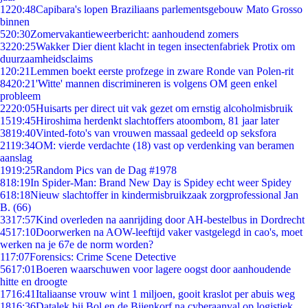
12
20:48
Capibara's lopen Braziliaans parlementsgebouw Mato Grosso
binnen
5
20:30
Zomervakantieweerbericht: aanhoudend zomers
32
20:25
Wakker Dier dient klacht in tegen insectenfabriek Protix om
duurzaamheidsclaims
1
20:21
Lemmen boekt eerste profzege in zware Ronde van Polen-rit
84
20:21
'Witte' mannen discrimineren is volgens OM geen enkel
probleem
22
20:05
Huisarts per direct uit vak gezet om ernstig alcoholmisbruik
15
19:45
Hiroshima herdenkt slachtoffers atoombom, 81 jaar later
38
19:40
Vinted-foto's van vrouwen massaal gedeeld op seksfora
21
19:34
OM: vierde verdachte (18) vast op verdenking van beramen
aanslag
19
19:25
Random Pics van de Dag #1978
8
18:19
In Spider-Man: Brand New Day is Spidey echt weer Spidey
6
18:18
Nieuw slachtoffer in kindermisbruikzaak zorgprofessional Jan
B. (66)
33
17:57
Kind overleden na aanrijding door AH-bestelbus in Dordrecht
45
17:10
Doorwerken na AOW-leeftijd vaker vastgelegd in cao's, moet
werken na je 67e de norm worden?
1
17:07
Forensics: Crime Scene Detective
56
17:01
Boeren waarschuwen voor lagere oogst door aanhoudende
hitte en droogte
17
16:41
Italiaanse vrouw wint 1 miljoen, gooit kraslot per abuis weg
18
16:36
Datalek bij Bol en de Bijenkorf na cyberaanval op logistiek