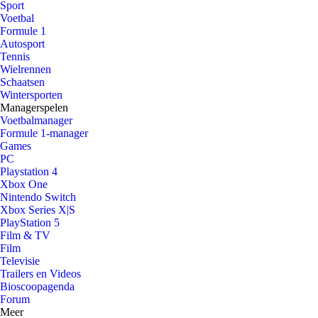
Sport
Voetbal
Formule 1
Autosport
Tennis
Wielrennen
Schaatsen
Wintersporten
Managerspelen
Voetbalmanager
Formule 1-manager
Games
PC
Playstation 4
Xbox One
Nintendo Switch
Xbox Series X|S
PlayStation 5
Film & TV
Film
Televisie
Trailers en Videos
Bioscoopagenda
Forum
Meer