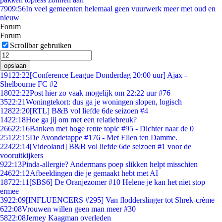
79
09:56
In veel gemeenten helemaal geen vuurwerk meer met oud en
nieuw
Forum
Forum
Scrollbar gebruiken
opslaan
191
22:22
[Conference League Donderdag 20:00 uur] Ajax -
Shelbourne FC #2
180
22:22
Post hier zo vaak mogelijk om 22:22 uur #76
35
22:21
Woningtekort: dus ga je woningen slopen, logisch
128
22:20
[RTL] B&B vol liefde 6de seizoen #4
14
22:18
Hoe ga jij om met een relatiebreuk?
266
22:16
Banken met hoge rente topic #95 - Dichter naar de 0
251
22:15
De Avondetappe #176 - Met Ellen ten Damme.
224
22:14
[Videoland] B&B vol liefde 6de seizoen #1 voor de
vooruitkijkers
9
22:13
Pinda-allergie? Andermans poep slikken helpt misschien
246
22:12
Afbeeldingen die je gemaakt hebt met AI
187
22:11
[SBS6] De Oranjezomer #10 Helene je kan het niet stop
ermee
39
22:09
[INFLUENCERS #295] Van flodderslinger tot Shrek-crème
6
22:08
Vrouwen willen geen man meer #30
58
22:08
Jerney Kaagman overleden