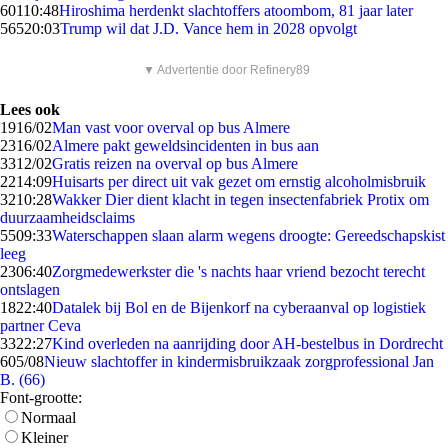
601
10:48
Hiroshima herdenkt slachtoffers atoombom, 81 jaar later
565
20:03
Trump wil dat J.D. Vance hem in 2028 opvolgt
▼ Advertentie door Refinery89
Lees ook
19
16/02
Man vast voor overval op bus Almere
23
16/02
Almere pakt geweldsincidenten in bus aan
33
12/02
Gratis reizen na overval op bus Almere
22
14:09
Huisarts per direct uit vak gezet om ernstig alcoholmisbruik
32
10:28
Wakker Dier dient klacht in tegen insectenfabriek Protix om
duurzaamheidsclaims
55
09:33
Waterschappen slaan alarm wegens droogte: Gereedschapskist
leeg
23
06:40
Zorgmedewerkster die 's nachts haar vriend bezocht terecht
ontslagen
18
22:40
Datalek bij Bol en de Bijenkorf na cyberaanval op logistiek
partner Ceva
33
22:27
Kind overleden na aanrijding door AH-bestelbus in Dordrecht
6
05/08
Nieuw slachtoffer in kindermisbruikzaak zorgprofessional Jan
B. (66)
Font-grootte:
Normaal
Kleiner