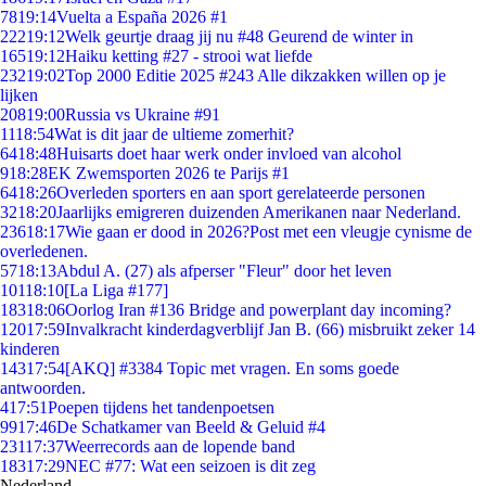
78
19:14
Vuelta a España 2026 #1
222
19:12
Welk geurtje draag jij nu #48 Geurend de winter in
165
19:12
Haiku ketting #27 - strooi wat liefde
232
19:02
Top 2000 Editie 2025 #243 Alle dikzakken willen op je
lijken
208
19:00
Russia vs Ukraine #91
11
18:54
Wat is dit jaar de ultieme zomerhit?
64
18:48
Huisarts doet haar werk onder invloed van alcohol
9
18:28
EK Zwemsporten 2026 te Parijs #1
64
18:26
Overleden sporters en aan sport gerelateerde personen
32
18:20
Jaarlijks emigreren duizenden Amerikanen naar Nederland.
236
18:17
Wie gaan er dood in 2026?Post met een vleugje cynisme de
overledenen.
57
18:13
Abdul A. (27) als afperser "Fleur" door het leven
101
18:10
[La Liga #177]
183
18:06
Oorlog Iran #136 Bridge and powerplant day incoming?
120
17:59
Invalkracht kinderdagverblijf Jan B. (66) misbruikt zeker 14
kinderen
143
17:54
[AKQ] #3384 Topic met vragen. En soms goede
antwoorden.
4
17:51
Poepen tijdens het tandenpoetsen
99
17:46
De Schatkamer van Beeld & Geluid #4
231
17:37
Weerrecords aan de lopende band
183
17:29
NEC #77: Wat een seizoen is dit zeg
Nederland