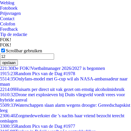
Weblog
Fotoboek
Prijsvragen
Contact
Colofon
Feedback
Tip de redactie
FOK!
FOK!
Scrollbar gebruiken
opslaan
2
21:30
De FOK!Voetbalmanager 2026/2027 is begonnen
19
15:23
Random Pics van de Dag #1978
55
14:35
Onlyfans-model met G-cup wil als NASA-ambassadeur naar
maan
22
14:09
Huisarts per direct uit vak gezet om ernstig alcoholmisbruik
16
10:32
Drone met explosieven bij Duits vliegveld voedt vrees voor
hybride aanval
55
09:33
Waterschappen slaan alarm wegens droogte: Gereedschapskist
leeg
23
06:40
Zorgmedewerkster die 's nachts haar vriend bezocht terecht
ontslagen
33
00:35
Random Pics van de Dag #1977