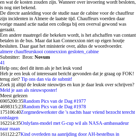
en wat de kosten zouden zijn. Wanneer over invoering wordt besloten,
is nog niet bekend.
De directe aanleiding voor de studie naar de cabine voor de chauffeur
zijn incidenten in Almere de laatste tijd. Chauffeurs voerden daar
vorige maand actie nadat een collega bij een overval gewond was
geraakt.
Een andere maatregel die bekeken wordt, is het afschaffen van contant
betalen in de bus. Maar dat kan Connexxion niet op eigen houtje
besluiten. Daar gaat het ministerie over, aldus de woordvoerder.
almere
chauffeurskooi
connexxion
gesloten_cabine
Submitter:
Bron:
Novum
41
Help ons; deel dit item als je het leuk vond
Heb je een leuk of interessant bericht gevonden dat je graag op FOK!
terug ziet?
Tip ons dan via de submit!
Zoek jij altijd de leukste nieuwtjes en kun je daar leuk over schrijven?
Meld je aan als nieuwsposter!
Meest gelezen
69052
00:35
Random Pics van de Dag #1977
46983
15:23
Random Pics van de Dag #1978
1751
06:40
Zorgmedewerkster die 's nachts haar vriend bezocht terecht
ontslagen
1622
14:35
Onlyfans-model met G-cup wil als NASA-ambassadeur
naar maan
1611
22:27
Kind overleden na aanrijding door AH-bestelbus in