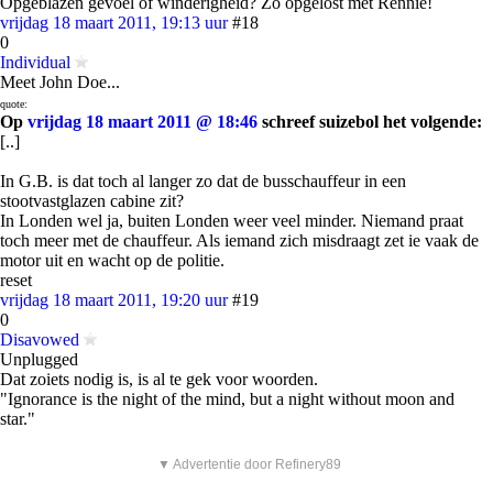
Opgeblazen gevoel of winderigheid? Zo opgelost met Rennie!
vrijdag 18 maart 2011, 19:13 uur
#18
0
Individual
Meet John Doe...
quote:
Op
vrijdag 18 maart 2011 @ 18:46
schreef suizebol het volgende:
[..]
In G.B. is dat toch al langer zo dat de busschauffeur in een
stootvastglazen cabine zit?
In Londen wel ja, buiten Londen weer veel minder. Niemand praat
toch meer met de chauffeur. Als iemand zich misdraagt zet ie vaak de
motor uit en wacht op de politie.
reset
vrijdag 18 maart 2011, 19:20 uur
#19
0
Disavowed
Unplugged
Dat zoiets nodig is, is al te gek voor woorden.
"Ignorance is the night of the mind, but a night without moon and
star."
▼ Advertentie door Refinery89