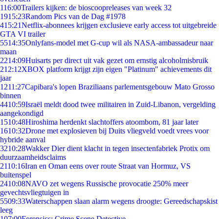
1
16:00
Trailers kijken: de bioscoopreleases van week 32
19
15:23
Random Pics van de Dag #1978
4
15:21
Netflix-abonnees krijgen exclusieve early access tot uitgebreide
GTA VI trailer
55
14:35
Onlyfans-model met G-cup wil als NASA-ambassadeur naar
maan
22
14:09
Huisarts per direct uit vak gezet om ernstig alcoholmisbruik
2
12:12
XBOX platform krijgt zijn eigen "Platinum" achievements dit
jaar
12
11:27
Capibara's lopen Braziliaans parlementsgebouw Mato Grosso
binnen
44
10:59
Israël meldt dood twee militairen in Zuid-Libanon, vergelding
aangekondigd
15
10:48
Hiroshima herdenkt slachtoffers atoombom, 81 jaar later
16
10:32
Drone met explosieven bij Duits vliegveld voedt vrees voor
hybride aanval
32
10:28
Wakker Dier dient klacht in tegen insectenfabriek Protix om
duurzaamheidsclaims
21
10:16
Iran en Oman eens over route Straat van Hormuz, VS
buitenspel
24
10:08
NAVO zet wegens Russische provocatie 250% meer
gevechtsvliegtuigen in
55
09:33
Waterschappen slaan alarm wegens droogte: Gereedschapskist
leeg
1
07:00
Forensics: Crime Scene Detective