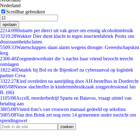
Nederland
Scrollbar gebruiken
opslaan
22
14:09
Huisarts per direct uit vak gezet om ernstig alcoholmisbruik
32
10:28
Wakker Dier dient klacht in tegen insectenfabriek Protix om
duurzaamheidsclaims
55
09:33
Waterschappen slaan alarm wegens droogte: Gereedschapskist
leeg
23
06:40
Zorgmedewerkster die 's nachts haar vriend bezocht terecht
ontslagen
18
22:40
Datalek bij Bol en de Bijenkorf na cyberaanval op logistiek
partner Ceva
33
22:27
Kind overleden na aanrijding door AH-bestelbus in Dordrecht
6
05/08
Nieuw slachtoffer in kindermisbruikzaak zorgprofessional Jan
B. (66)
11
05/08
Accell, moederbedrijf Sparta en Batavus, vraagt uitstel van
betaling aan
38
05/08
Vinted-foto's van vrouwen massaal gedeeld op seksfora
50
05/08
Van den Brink zet nog eens 14 gemeenten onder toezicht om
spreidingswet