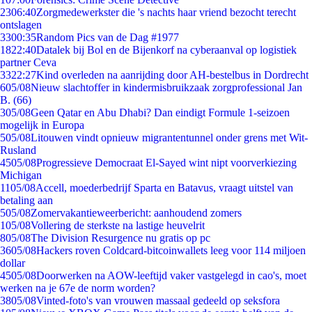
23
06:40
Zorgmedewerkster die 's nachts haar vriend bezocht terecht
ontslagen
33
00:35
Random Pics van de Dag #1977
18
22:40
Datalek bij Bol en de Bijenkorf na cyberaanval op logistiek
partner Ceva
33
22:27
Kind overleden na aanrijding door AH-bestelbus in Dordrecht
6
05/08
Nieuw slachtoffer in kindermisbruikzaak zorgprofessional Jan
B. (66)
3
05/08
Geen Qatar en Abu Dhabi? Dan eindigt Formule 1-seizoen
mogelijk in Europa
5
05/08
Litouwen vindt opnieuw migrantentunnel onder grens met Wit-
Rusland
45
05/08
Progressieve Democraat El-Sayed wint nipt voorverkiezing
Michigan
11
05/08
Accell, moederbedrijf Sparta en Batavus, vraagt uitstel van
betaling aan
5
05/08
Zomervakantieweerbericht: aanhoudend zomers
1
05/08
Vollering de sterkste na lastige heuvelrit
8
05/08
The Division Resurgence nu gratis op pc
36
05/08
Hackers roven Coldcard-bitcoinwallets leeg voor 114 miljoen
dollar
45
05/08
Doorwerken na AOW-leeftijd vaker vastgelegd in cao's, moet
werken na je 67e de norm worden?
38
05/08
Vinted-foto's van vrouwen massaal gedeeld op seksfora