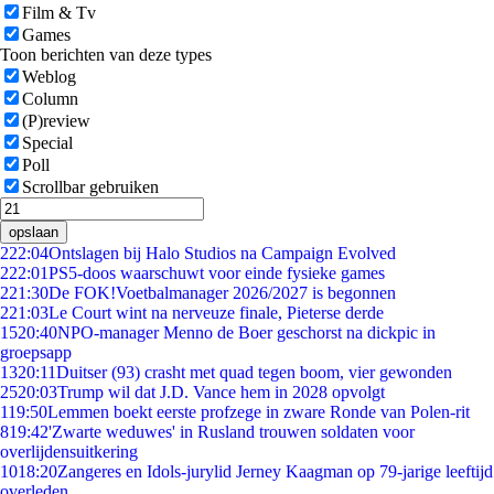
Film & Tv
Games
Toon berichten van deze types
Weblog
Column
(P)review
Special
Poll
Scrollbar gebruiken
opslaan
2
22:04
Ontslagen bij Halo Studios na Campaign Evolved
2
22:01
PS5-doos waarschuwt voor einde fysieke games
2
21:30
De FOK!Voetbalmanager 2026/2027 is begonnen
2
21:03
Le Court wint na nerveuze finale, Pieterse derde
15
20:40
NPO-manager Menno de Boer geschorst na dickpic in
groepsapp
13
20:11
Duitser (93) crasht met quad tegen boom, vier gewonden
25
20:03
Trump wil dat J.D. Vance hem in 2028 opvolgt
1
19:50
Lemmen boekt eerste profzege in zware Ronde van Polen-rit
8
19:42
'Zwarte weduwes' in Rusland trouwen soldaten voor
overlijdensuitkering
10
18:20
Zangeres en Idols-jurylid Jerney Kaagman op 79-jarige leeftijd
overleden