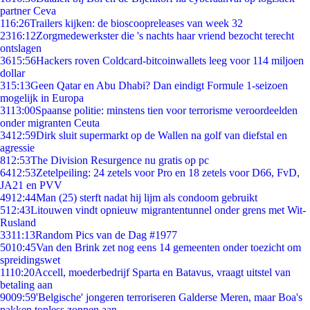
partner Ceva
1
16:26
Trailers kijken: de bioscoopreleases van week 32
23
16:12
Zorgmedewerkster die 's nachts haar vriend bezocht terecht
ontslagen
36
15:56
Hackers roven Coldcard-bitcoinwallets leeg voor 114 miljoen
dollar
3
15:13
Geen Qatar en Abu Dhabi? Dan eindigt Formule 1-seizoen
mogelijk in Europa
31
13:00
Spaanse politie: minstens tien voor terrorisme veroordeelden
onder migranten Ceuta
34
12:59
Dirk sluit supermarkt op de Wallen na golf van diefstal en
agressie
8
12:53
The Division Resurgence nu gratis op pc
64
12:53
Zetelpeiling: 24 zetels voor Pro en 18 zetels voor D66, FvD,
JA21 en PVV
49
12:44
Man (25) sterft nadat hij lijm als condoom gebruikt
5
12:43
Litouwen vindt opnieuw migrantentunnel onder grens met Wit-
Rusland
33
11:13
Random Pics van de Dag #1977
50
10:45
Van den Brink zet nog eens 14 gemeenten onder toezicht om
spreidingswet
11
10:20
Accell, moederbedrijf Sparta en Batavus, vraagt uitstel van
betaling aan
90
09:59
'Belgische' jongeren terroriseren Galderse Meren, maar Boa's
pakken topless zonnen aan