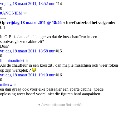
vrijdag 18 maart 2011, 18:52 uur
#14
0
#ANONIEM
quote:
Op
vrijdag 18 maart 2011 @ 18:46
schreef suizebol het volgende:
[..]
In G.B. is dat toch al langer zo dat de busschauffeur in een
stootvastglazen cabine zit?
Dus?
vrijdag 18 maart 2011, 18:58 uur
#15
0
Illuminooitniet
Als de chauffeur in een kooi zit , dan mag ie misschien ook weer roken
op zijn werkplek ?
vrijdag 18 maart 2011, 19:10 uur
#16
0
mikerw
en dan graag ook voor elke passagier een aparte cabine. goede
oplossing weer hoor! vooral niet die figuren hard aanpakken.
▼ Advertentie door Refinery89