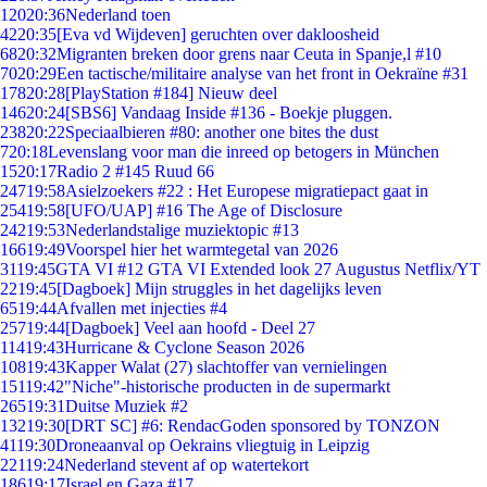
120
20:36
Nederland toen
42
20:35
[Eva vd Wijdeven] geruchten over dakloosheid
68
20:32
Migranten breken door grens naar Ceuta in Spanje,l #10
70
20:29
Een tactische/militaire analyse van het front in Oekraïne #31
178
20:28
[PlayStation #184] Nieuw deel
146
20:24
[SBS6] Vandaag Inside #136 - Boekje pluggen.
238
20:22
Speciaalbieren #80: another one bites the dust
7
20:18
Levenslang voor man die inreed op betogers in München
15
20:17
Radio 2 #145 Ruud 66
247
19:58
Asielzoekers #22 : Het Europese migratiepact gaat in
254
19:58
[UFO/UAP] #16 The Age of Disclosure
242
19:53
Nederlandstalige muziektopic #13
166
19:49
Voorspel hier het warmtegetal van 2026
31
19:45
GTA VI #12 GTA VI Extended look 27 Augustus Netflix/YT
22
19:45
[Dagboek] Mijn struggles in het dagelijks leven
65
19:44
Afvallen met injecties #4
257
19:44
[Dagboek] Veel aan hoofd - Deel 27
114
19:43
Hurricane & Cyclone Season 2026
108
19:43
Kapper Walat (27) slachtoffer van vernielingen
151
19:42
"Niche"-historische producten in de supermarkt
265
19:31
Duitse Muziek #2
132
19:30
[DRT SC] #6: RendacGoden sponsored by TONZON
41
19:30
Droneaanval op Oekrains vliegtuig in Leipzig
221
19:24
Nederland stevent af op watertekort
186
19:17
Israel en Gaza #17