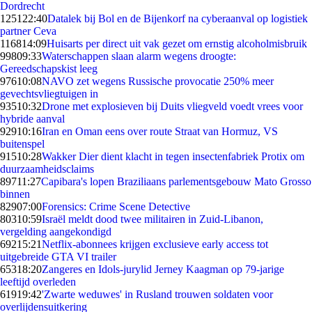
Dordrecht
1251
22:40
Datalek bij Bol en de Bijenkorf na cyberaanval op logistiek
partner Ceva
1168
14:09
Huisarts per direct uit vak gezet om ernstig alcoholmisbruik
998
09:33
Waterschappen slaan alarm wegens droogte:
Gereedschapskist leeg
976
10:08
NAVO zet wegens Russische provocatie 250% meer
gevechtsvliegtuigen in
935
10:32
Drone met explosieven bij Duits vliegveld voedt vrees voor
hybride aanval
929
10:16
Iran en Oman eens over route Straat van Hormuz, VS
buitenspel
915
10:28
Wakker Dier dient klacht in tegen insectenfabriek Protix om
duurzaamheidsclaims
897
11:27
Capibara's lopen Braziliaans parlementsgebouw Mato Grosso
binnen
829
07:00
Forensics: Crime Scene Detective
803
10:59
Israël meldt dood twee militairen in Zuid-Libanon,
vergelding aangekondigd
692
15:21
Netflix-abonnees krijgen exclusieve early access tot
uitgebreide GTA VI trailer
653
18:20
Zangeres en Idols-jurylid Jerney Kaagman op 79-jarige
leeftijd overleden
619
19:42
'Zwarte weduwes' in Rusland trouwen soldaten voor
overlijdensuitkering