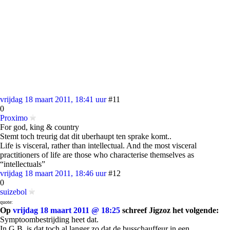
vrijdag 18 maart 2011, 18:41 uur
#11
0
Proximo
For god, king & country
Stemt toch treurig dat dit uberhaupt ten sprake komt..
Life is visceral, rather than intellectual. And the most visceral
practitioners of life are those who characterise themselves as
“intellectuals”
vrijdag 18 maart 2011, 18:46 uur
#12
0
suizebol
quote:
Op
vrijdag 18 maart 2011 @ 18:25
schreef Jigzoz het volgende:
Symptoombestrijding heet dat.
In G.B. is dat toch al langer zo dat de busschauffeur in een