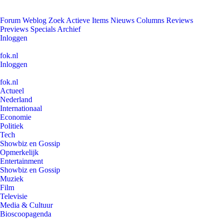
Forum
Weblog
Zoek
Actieve Items
Nieuws
Columns
Reviews
Previews
Specials
Archief
Inloggen
fok.nl
Inloggen
fok.nl
Actueel
Nederland
Internationaal
Economie
Politiek
Tech
Showbiz en Gossip
Opmerkelijk
Entertainment
Showbiz en Gossip
Muziek
Film
Televisie
Media & Cultuur
Bioscoopagenda