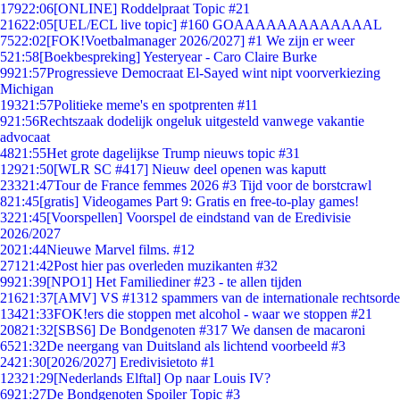
179
22:06
[ONLINE] Roddelpraat Topic #21
216
22:05
[UEL/ECL live topic] #160 GOAAAAAAAAAAAAAL
75
22:02
[FOK!Voetbalmanager 2026/2027] #1 We zijn er weer
5
21:58
[Boekbespreking] Yesteryear - Caro Claire Burke
99
21:57
Progressieve Democraat El-Sayed wint nipt voorverkiezing
Michigan
193
21:57
Politieke meme's en spotprenten #11
9
21:56
Rechtszaak dodelijk ongeluk uitgesteld vanwege vakantie
advocaat
48
21:55
Het grote dagelijkse Trump nieuws topic #31
129
21:50
[WLR SC #417] Nieuw deel openen was kaputt
233
21:47
Tour de France femmes 2026 #3 Tijd voor de borstcrawl
8
21:45
[gratis] Videogames Part 9: Gratis en free-to-play games!
32
21:45
[Voorspellen] Voorspel de eindstand van de Eredivisie
2026/2027
20
21:44
Nieuwe Marvel films. #12
271
21:42
Post hier pas overleden muzikanten #32
99
21:39
[NPO1] Het Familiediner #23 - te allen tijden
216
21:37
[AMV] VS #1312 spammers van de internationale rechtsorde
134
21:33
FOK!ers die stoppen met alcohol - waar we stoppen #21
208
21:32
[SBS6] De Bondgenoten #317 We dansen de macaroni
65
21:32
De neergang van Duitsland als lichtend voorbeeld #3
24
21:30
[2026/2027] Eredivisietoto #1
123
21:29
[Nederlands Elftal] Op naar Louis IV?
69
21:27
De Bondgenoten Spoiler Topic #3