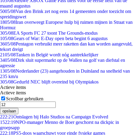
1
05/08
Nieuwe XBOX Game Pass titels voor de eerste helft van de
maand augustus
50
05/08
Van den Brink zet nog eens 14 gemeenten onder toezicht om
spreidingswet
18
05/08
Iran overweegt Europese hulp bij ruimen mijnen in Straat van
Hormuz
3
05/08
EA Sports FC 27 toont The Grounds-modus
1
05/08
Gears of War: E-Day open beta begint 6 augustus
36
05/08
Pentagon verbruikt meer raketten dan kan worden aangevuld,
tekort dreigt
21
05/08
Tanken in België wordt nóg aantrekkelijker
34
05/08
Dirk sluit supermarkt op de Wallen na golf van diefstal en
agressie
13
05/08
Nederlander (23) aangehouden in Duitsland na snelheid van
235 km/u
3
05/08
Gedurfd NEC blijft overeind bij Olympiakos
Actieve items
Actieve items
Scrollbar gebruiken
opslaan
2
22:21
Ontslagen bij Halo Studios na Campaign Evolved
15
22:19
NPO-manager Menno de Boer geschorst na dickpic in
groepsapp
2
22:18
PS5-doos waarschuwt voor einde fysieke games