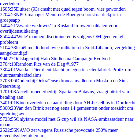
overleden
16
05:35
Duitser (93) crasht met quad tegen boom, vier gewonden
22
04:53
NPO-manager Menno de Boer geschorst na dickpic in
groepsapp
14
04:51
'Zwarte weduwes' in Rusland trouwen soldaten voor
overlijdensuitkering
85
04:44
'Witte' mannen discrimineren is volgens OM geen enkel
probleem
51
04:38
Israël meldt dood twee militairen in Zuid-Libanon, vergelding
aangekondigd
9
04:27
Ontslagen bij Halo Studios na Campaign Evolved
37
04:13
Random Pics van de Dag #1977
33
04:01
Wakker Dier dient klacht in tegen insectenfabriek Protix om
duurzaamheidsclaims
27
03:06
Doden bij Oekraïense droneaanvallen op Moskou en Sint-
Petersburg
12
01:08
Accell, moederbedrijf Sparta en Batavus, vraagt uitstel van
betaling aan
34
01:01
Kind overleden na aanrijding door AH-bestelbus in Dordrecht
53
00:28
Van den Brink zet nog eens 14 gemeenten onder toezicht om
spreidingswet
57
23:55
Onlyfans-model met G-cup wil als NASA-ambassadeur naar
maan
25
22:56
NAVO zet wegens Russische provocatie 250% meer
gevechtsvliegtuigen in