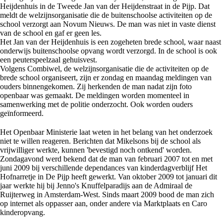
Heijdenhuis in de Tweede Jan van der Heijdenstraat in de Pijp. Dat
meldt de welzijnsorganisatie die de buitenschoolse activiteiten op de
school verzorgt aan Novum Nieuws. De man was niet in vaste dienst
van de school en gaf er geen les.
Het Jan van der Heijdenhuis is een zogeheten brede school, waar naast
onderwijs buitenschoolse opvang wordt verzorgd. In de school is ook
een peuterspeelzaal gehuisvest.
Volgens Combiwel, de welzijnsorganisatie die de activiteiten op de
brede school organiseert, zijn er zondag en maandag meldingen van
ouders binnengekomen. Zij herkenden de man nadat zijn foto
openbaar was gemaakt. De meldingen worden momenteel in
samenwerking met de politie onderzocht. Ook worden ouders
geïnformeerd.
Het Openbaar Ministerie laat weten in het belang van het onderzoek
niet te willen reageren. Berichten dat Mikelsons bij de school als
vrijwilliger werkte, kunnen 'bevestigd noch ontkend' worden.
Zondagavond werd bekend dat de man van februari 2007 tot en met
juni 2009 bij verschillende dependances van kinderdagverblijf Het
Hofnarretje in De Pijp heeft gewerkt. Van oktober 2009 tot januari dit
jaar werkte hij bij Jenno's Knuffelparadijs aan de Admiraal de
Ruijterweg in Amsterdam-West. Sinds maart 2009 bood de man zich
op internet als oppasser aan, onder andere via Marktplaats en Caro
kinderopvang.