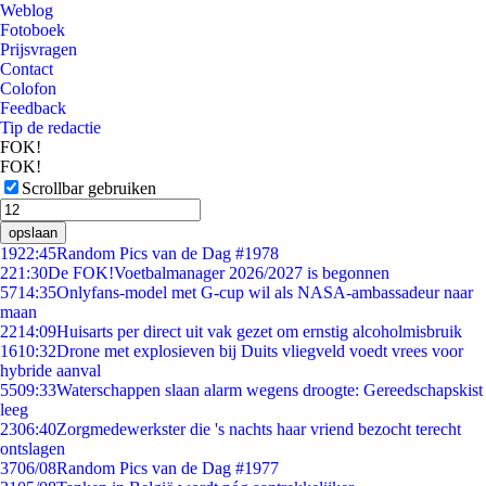
Weblog
Fotoboek
Prijsvragen
Contact
Colofon
Feedback
Tip de redactie
FOK!
FOK!
Scrollbar gebruiken
opslaan
19
22:45
Random Pics van de Dag #1978
2
21:30
De FOK!Voetbalmanager 2026/2027 is begonnen
57
14:35
Onlyfans-model met G-cup wil als NASA-ambassadeur naar
maan
22
14:09
Huisarts per direct uit vak gezet om ernstig alcoholmisbruik
16
10:32
Drone met explosieven bij Duits vliegveld voedt vrees voor
hybride aanval
55
09:33
Waterschappen slaan alarm wegens droogte: Gereedschapskist
leeg
23
06:40
Zorgmedewerkster die 's nachts haar vriend bezocht terecht
ontslagen
37
06/08
Random Pics van de Dag #1977