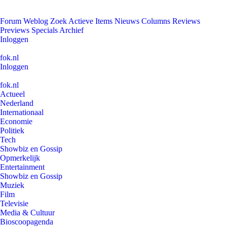
Forum
Weblog
Zoek
Actieve Items
Nieuws
Columns
Reviews
Previews
Specials
Archief
Inloggen
fok.nl
Inloggen
fok.nl
Actueel
Nederland
Internationaal
Economie
Politiek
Tech
Showbiz en Gossip
Opmerkelijk
Entertainment
Showbiz en Gossip
Muziek
Film
Televisie
Media & Cultuur
Bioscoopagenda