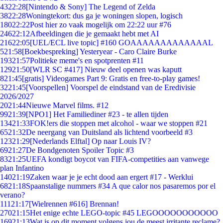
43
22:28
[Nintendo & Sony] The Legend of Zelda
38
22:28
Woningtekort: dus ga je woningen slopen, logisch
180
22:22
Post hier zo vaak mogelijk om 22:22 uur #76
246
22:12
Afbeeldingen die je gemaakt hebt met AI
216
22:05
[UEL/ECL live topic] #160 GOAAAAAAAAAAAAAL
5
21:58
[Boekbespreking] Yesteryear - Caro Claire Burke
193
21:57
Politieke meme's en spotprenten #11
129
21:50
[WLR SC #417] Nieuw deel openen was kaputt
8
21:45
[gratis] Videogames Part 9: Gratis en free-to-play games!
32
21:45
[Voorspellen] Voorspel de eindstand van de Eredivisie
2026/2027
20
21:44
Nieuwe Marvel films. #12
99
21:39
[NPO1] Het Familiediner #23 - te allen tijden
134
21:33
FOK!ers die stoppen met alcohol - waar we stoppen #21
65
21:32
De neergang van Duitsland als lichtend voorbeeld #3
123
21:29
[Nederlands Elftal] Op naar Louis IV?
69
21:27
De Bondgenoten Spoiler Topic #3
83
21:25
UEFA kondigt boycot van FIFA-competities aan vanwege
plan Infantino
140
21:19
Zaken waar je je echt dood aan ergert #17 - Werklui
68
21:18
Spaanstalige nummers #34 A que calor nos pasaremos por el
verano?
111
21:17
[Wielrennen #616] Brennan!
270
21:15
Het enige echte LEGO-topic #45 LEGOOOOOOOOOOO
169
21:13
Wat is op dit moment volgens jou de meest irritante reclame?