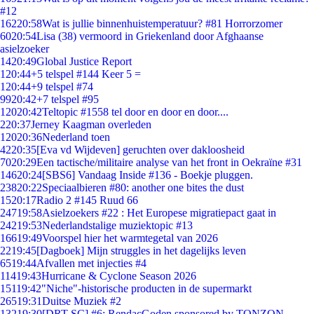
#12
162
20:58
Wat is jullie binnenhuistemperatuur? #81 Horrorzomer
60
20:54
Lisa (38) vermoord in Griekenland door Afghaanse
asielzoeker
14
20:49
Global Justice Report
1
20:44
+5 telspel #144 Keer 5 =
1
20:44
+9 telspel #74
99
20:42
+7 telspel #95
120
20:42
Teltopic #1558 tel door en door en door....
2
20:37
Jerney Kaagman overleden
120
20:36
Nederland toen
42
20:35
[Eva vd Wijdeven] geruchten over dakloosheid
70
20:29
Een tactische/militaire analyse van het front in Oekraïne #31
146
20:24
[SBS6] Vandaag Inside #136 - Boekje pluggen.
238
20:22
Speciaalbieren #80: another one bites the dust
15
20:17
Radio 2 #145 Ruud 66
247
19:58
Asielzoekers #22 : Het Europese migratiepact gaat in
242
19:53
Nederlandstalige muziektopic #13
166
19:49
Voorspel hier het warmtegetal van 2026
22
19:45
[Dagboek] Mijn struggles in het dagelijks leven
65
19:44
Afvallen met injecties #4
114
19:43
Hurricane & Cyclone Season 2026
151
19:42
"Niche"-historische producten in de supermarkt
265
19:31
Duitse Muziek #2
132
19:30
[DRT SC] #6: RendacGoden sponsored by TONZON