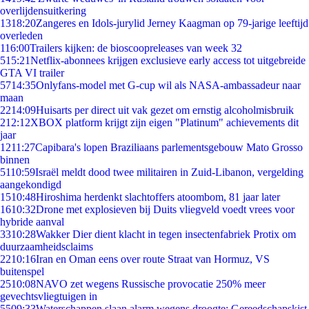
overlijdensuitkering
13
18:20
Zangeres en Idols-jurylid Jerney Kaagman op 79-jarige leeftijd
overleden
1
16:00
Trailers kijken: de bioscoopreleases van week 32
5
15:21
Netflix-abonnees krijgen exclusieve early access tot uitgebreide
GTA VI trailer
57
14:35
Onlyfans-model met G-cup wil als NASA-ambassadeur naar
maan
22
14:09
Huisarts per direct uit vak gezet om ernstig alcoholmisbruik
2
12:12
XBOX platform krijgt zijn eigen "Platinum" achievements dit
jaar
12
11:27
Capibara's lopen Braziliaans parlementsgebouw Mato Grosso
binnen
51
10:59
Israël meldt dood twee militairen in Zuid-Libanon, vergelding
aangekondigd
15
10:48
Hiroshima herdenkt slachtoffers atoombom, 81 jaar later
16
10:32
Drone met explosieven bij Duits vliegveld voedt vrees voor
hybride aanval
33
10:28
Wakker Dier dient klacht in tegen insectenfabriek Protix om
duurzaamheidsclaims
22
10:16
Iran en Oman eens over route Straat van Hormuz, VS
buitenspel
25
10:08
NAVO zet wegens Russische provocatie 250% meer
gevechtsvliegtuigen in
55
09:33
Waterschappen slaan alarm wegens droogte: Gereedschapskist