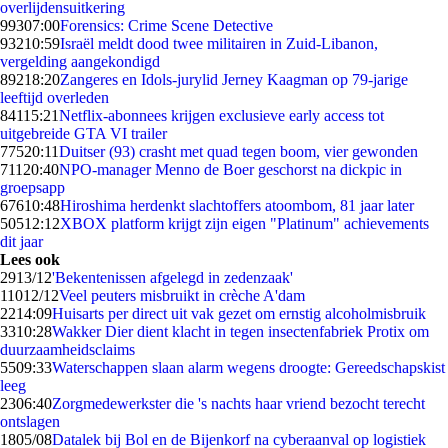
overlijdensuitkering
993
07:00
Forensics: Crime Scene Detective
932
10:59
Israël meldt dood twee militairen in Zuid-Libanon,
vergelding aangekondigd
892
18:20
Zangeres en Idols-jurylid Jerney Kaagman op 79-jarige
leeftijd overleden
841
15:21
Netflix-abonnees krijgen exclusieve early access tot
uitgebreide GTA VI trailer
775
20:11
Duitser (93) crasht met quad tegen boom, vier gewonden
711
20:40
NPO-manager Menno de Boer geschorst na dickpic in
groepsapp
676
10:48
Hiroshima herdenkt slachtoffers atoombom, 81 jaar later
505
12:12
XBOX platform krijgt zijn eigen "Platinum" achievements
dit jaar
Lees ook
29
13/12
'Bekentenissen afgelegd in zedenzaak'
110
12/12
Veel peuters misbruikt in crèche A'dam
22
14:09
Huisarts per direct uit vak gezet om ernstig alcoholmisbruik
33
10:28
Wakker Dier dient klacht in tegen insectenfabriek Protix om
duurzaamheidsclaims
55
09:33
Waterschappen slaan alarm wegens droogte: Gereedschapskist
leeg
23
06:40
Zorgmedewerkster die 's nachts haar vriend bezocht terecht
ontslagen
18
05/08
Datalek bij Bol en de Bijenkorf na cyberaanval op logistiek