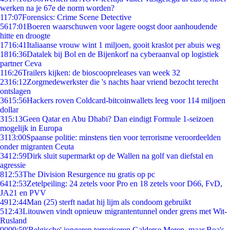
werken na je 67e de norm worden?
1
17:07
Forensics: Crime Scene Detective
56
17:01
Boeren waarschuwen voor lagere oogst door aanhoudende
hitte en droogte
17
16:41
Italiaanse vrouw wint 1 miljoen, gooit kraslot per abuis weg
18
16:36
Datalek bij Bol en de Bijenkorf na cyberaanval op logistiek
partner Ceva
1
16:26
Trailers kijken: de bioscoopreleases van week 32
23
16:12
Zorgmedewerkster die 's nachts haar vriend bezocht terecht
ontslagen
36
15:56
Hackers roven Coldcard-bitcoinwallets leeg voor 114 miljoen
dollar
3
15:13
Geen Qatar en Abu Dhabi? Dan eindigt Formule 1-seizoen
mogelijk in Europa
31
13:00
Spaanse politie: minstens tien voor terrorisme veroordeelden
onder migranten Ceuta
34
12:59
Dirk sluit supermarkt op de Wallen na golf van diefstal en
agressie
8
12:53
The Division Resurgence nu gratis op pc
64
12:53
Zetelpeiling: 24 zetels voor Pro en 18 zetels voor D66, FvD,
JA21 en PVV
49
12:44
Man (25) sterft nadat hij lijm als condoom gebruikt
5
12:43
Litouwen vindt opnieuw migrantentunnel onder grens met Wit-
Rusland
90
09:59
'Belgische' jongeren terroriseren Galderse Meren, maar Boa's