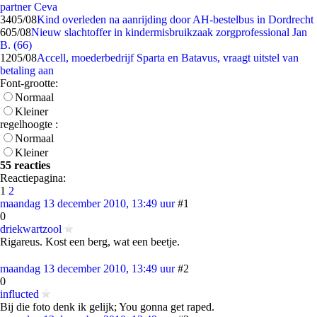
partner Ceva
34
05/08
Kind overleden na aanrijding door AH-bestelbus in Dordrecht
6
05/08
Nieuw slachtoffer in kindermisbruikzaak zorgprofessional Jan
B. (66)
12
05/08
Accell, moederbedrijf Sparta en Batavus, vraagt uitstel van
betaling aan
Font-grootte:
Normaal
Kleiner
regelhoogte :
Normaal
Kleiner
55 reacties
Reactiepagina:
1
2
maandag 13 december 2010, 13:49 uur
#1
0
driekwartzool
Rigareus. Kost een berg, wat een beetje.
maandag 13 december 2010, 13:49 uur
#2
0
influcted
Bij die foto denk ik gelijk; You gonna get raped.