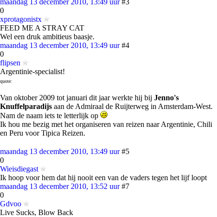
maandag 13 december 2010, 13:49 uur
#3
0
xprotagonistx
FEED ME A STRAY CAT
Wel een druk ambitieus baasje.
maandag 13 december 2010, 13:49 uur
#4
0
flipsen
Argentinie-specialist!
quote:
Van oktober 2009 tot januari dit jaar werkte hij bij
Jenno's
Knuffelparadijs
aan de Admiraal de Ruijterweg in Amsterdam-West.
Nam de naam iets te letterlijk op
Ik hou me bezig met het organiseren van reizen naar Argentinie, Chili
en Peru voor Tipica Reizen.
maandag 13 december 2010, 13:49 uur
#5
0
Wieisdiegast
Ik hoop voor hem dat hij nooit een van de vaders tegen het lijf loopt
maandag 13 december 2010, 13:52 uur
#7
0
Gdvoo
Live Sucks, Blow Back