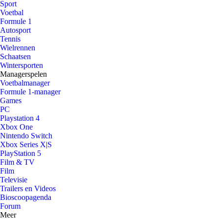
Sport
Voetbal
Formule 1
Autosport
Tennis
Wielrennen
Schaatsen
Wintersporten
Managerspelen
Voetbalmanager
Formule 1-manager
Games
PC
Playstation 4
Xbox One
Nintendo Switch
Xbox Series X|S
PlayStation 5
Film & TV
Film
Televisie
Trailers en Videos
Bioscoopagenda
Forum
Meer