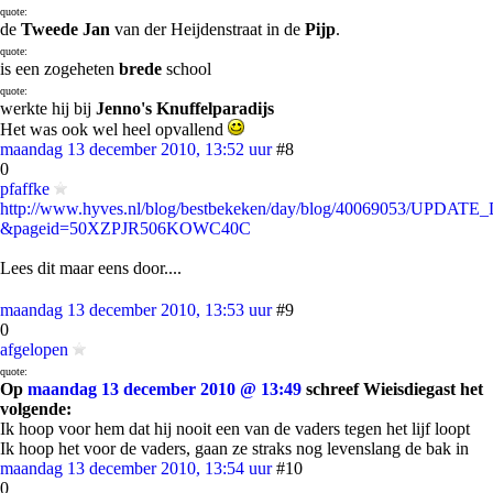
quote:
de
Tweede Jan
van der Heijdenstraat in de
Pijp
.
quote:
is een zogeheten
brede
school
quote:
werkte hij bij
Jenno's Knuffelparadijs
Het was ook wel heel opvallend
maandag 13 december 2010, 13:52 uur
#8
0
pfaffke
http://www.hyves.nl/blog/bestbekeken/day/blog/40069053/UPDATE_D
&pageid=50XZPJR506KOWC40C
Lees dit maar eens door....
maandag 13 december 2010, 13:53 uur
#9
0
afgelopen
quote:
Op
maandag 13 december 2010 @ 13:49
schreef Wieisdiegast het
volgende:
Ik hoop voor hem dat hij nooit een van de vaders tegen het lijf loopt
Ik hoop het voor de vaders, gaan ze straks nog levenslang de bak in
maandag 13 december 2010, 13:54 uur
#10
0