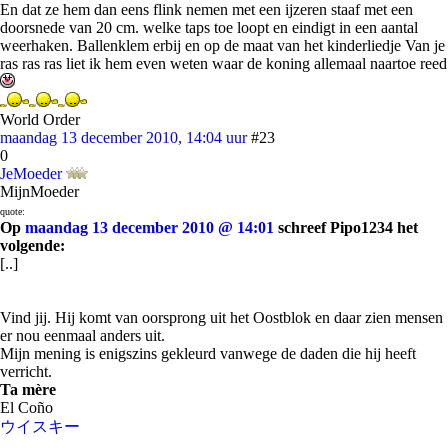
En dat ze hem dan eens flink nemen met een ijzeren staaf met een
doorsnede van 20 cm. welke taps toe loopt en eindigt in een aantal
weerhaken. Ballenklem erbij en op de maat van het kinderliedje Van je
ras ras ras liet ik hem even weten waar de koning allemaal naartoe reed
World Order
maandag 13 december 2010, 14:04 uur
#23
0
JeMoeder
MijnMoeder
quote:
Op
maandag 13 december 2010 @ 14:01
schreef Pipo1234 het
volgende:
[..]
Vind jij. Hij komt van oorsprong uit het Oostblok en daar zien mensen
er nou eenmaal anders uit.
Mijn mening is enigszins gekleurd vanwege de daden die hij heeft
verricht.
Ta mère
El Coño
ウイスキー