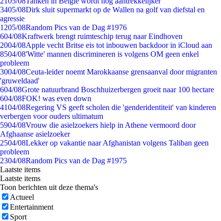
21
05/08
Tanken in België wordt nóg aantrekkelijker
34
05/08
Dirk sluit supermarkt op de Wallen na golf van diefstal en
agressie
12
05/08
Random Pics van de Dag #1976
6
04/08
Kraftwerk brengt ruimteschip terug naar Eindhoven
20
04/08
Apple vecht Britse eis tot inbouwen backdoor in iCloud aan
85
04/08
'Witte' mannen discrimineren is volgens OM geen enkel
probleem
30
04/08
Ceuta-leider noemt Marokkaanse grensaanval door migranten
'gruweldaad'
6
04/08
Grote natuurbrand Boschhuizerbergen groeit naar 100 hectare
6
04/08
FOK! was even down
41
04/08
Regering VS geeft scholen die 'genderidentiteit' van kinderen
verbergen voor ouders ultimatum
59
04/08
Vrouw die asielzoekers hielp in Athene vermoord door
Afghaanse asielzoeker
25
04/08
Lekker op vakantie naar Afghanistan volgens Taliban geen
probleem
23
04/08
Random Pics van de Dag #1975
Laatste items
Laatste items
Toon berichten uit deze thema's
Actueel
Entertainment
Sport