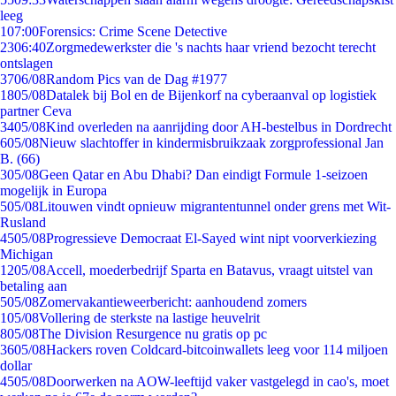
leeg
1
07:00
Forensics: Crime Scene Detective
23
06:40
Zorgmedewerkster die 's nachts haar vriend bezocht terecht
ontslagen
37
06/08
Random Pics van de Dag #1977
18
05/08
Datalek bij Bol en de Bijenkorf na cyberaanval op logistiek
partner Ceva
34
05/08
Kind overleden na aanrijding door AH-bestelbus in Dordrecht
6
05/08
Nieuw slachtoffer in kindermisbruikzaak zorgprofessional Jan
B. (66)
3
05/08
Geen Qatar en Abu Dhabi? Dan eindigt Formule 1-seizoen
mogelijk in Europa
5
05/08
Litouwen vindt opnieuw migrantentunnel onder grens met Wit-
Rusland
45
05/08
Progressieve Democraat El-Sayed wint nipt voorverkiezing
Michigan
12
05/08
Accell, moederbedrijf Sparta en Batavus, vraagt uitstel van
betaling aan
5
05/08
Zomervakantieweerbericht: aanhoudend zomers
1
05/08
Vollering de sterkste na lastige heuvelrit
8
05/08
The Division Resurgence nu gratis op pc
36
05/08
Hackers roven Coldcard-bitcoinwallets leeg voor 114 miljoen
dollar
45
05/08
Doorwerken na AOW-leeftijd vaker vastgelegd in cao's, moet