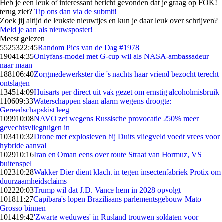
Heb je een leuk of interessant bericht gevonden dat je graag op FOK!
terug ziet?
Tip ons dan via de submit!
Zoek jij altijd de leukste nieuwtjes en kun je daar leuk over schrijven?
Meld je aan als nieuwsposter!
Meest gelezen
55253
22:45
Random Pics van de Dag #1978
1904
14:35
Onlyfans-model met G-cup wil als NASA-ambassadeur
naar maan
1881
06:40
Zorgmedewerkster die 's nachts haar vriend bezocht terecht
ontslagen
1345
14:09
Huisarts per direct uit vak gezet om ernstig alcoholmisbruik
1106
09:33
Waterschappen slaan alarm wegens droogte:
Gereedschapskist leeg
1099
10:08
NAVO zet wegens Russische provocatie 250% meer
gevechtsvliegtuigen in
1034
10:32
Drone met explosieven bij Duits vliegveld voedt vrees voor
hybride aanval
1029
10:16
Iran en Oman eens over route Straat van Hormuz, VS
buitenspel
1023
10:28
Wakker Dier dient klacht in tegen insectenfabriek Protix om
duurzaamheidsclaims
1022
20:03
Trump wil dat J.D. Vance hem in 2028 opvolgt
1018
11:27
Capibara's lopen Braziliaans parlementsgebouw Mato
Grosso binnen
1014
19:42
'Zwarte weduwes' in Rusland trouwen soldaten voor