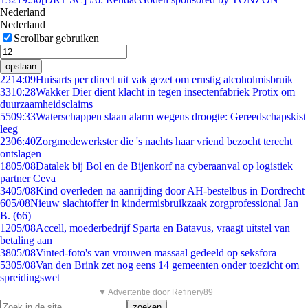
Nederland
Nederland
Scrollbar gebruiken
opslaan
22
14:09
Huisarts per direct uit vak gezet om ernstig alcoholmisbruik
33
10:28
Wakker Dier dient klacht in tegen insectenfabriek Protix om
duurzaamheidsclaims
55
09:33
Waterschappen slaan alarm wegens droogte: Gereedschapskist
leeg
23
06:40
Zorgmedewerkster die 's nachts haar vriend bezocht terecht
ontslagen
18
05/08
Datalek bij Bol en de Bijenkorf na cyberaanval op logistiek
partner Ceva
34
05/08
Kind overleden na aanrijding door AH-bestelbus in Dordrecht
6
05/08
Nieuw slachtoffer in kindermisbruikzaak zorgprofessional Jan
B. (66)
12
05/08
Accell, moederbedrijf Sparta en Batavus, vraagt uitstel van
betaling aan
38
05/08
Vinted-foto's van vrouwen massaal gedeeld op seksfora
53
05/08
Van den Brink zet nog eens 14 gemeenten onder toezicht om
spreidingswet
▼ Advertentie door Refinery89