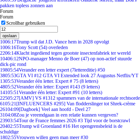
pakken topless zonnen aan
Forum
Forum
Scrollbar gebruiken
opslaan
10
06:17
Trump wil dat J.D. Vance hem in 2028 opvolgt
10
06:16
Tony Scott (54) overleden
22
06:14
Klacht ingediend tegen grootste insectenfabriek ter wereld
104
06:12
NPO-manager Menno de Boer (47) op non-actief stuurde
dick-pic rond
198
05:54
Verander een letter expert (7lettereditie) #50
38
05:53
GTA VI #12 GTA VI Extended look 27 Augustus Netflix/YT
13
05:53
Verander één letter. Expert # 75 (8 letters)
48
05:52
Verander één letter: Expert #143 (9 letters)
141
05:51
Verander één letter: Expert #91 (10 letters)
225
05:27
[AMV] VS #1312 spammers van de internationale rechtsorde
61
05:21
[INFLUENCERS #295] Van flodderslinger tot Shrek-crème
261
04:09
[Dagboek] Veel aan hoofd - Deel 27
31
04:08
Zou je vreemdgaan in een relatie kunnen vergeven?
239
03:54
Tour de France femmes 2026 #3 Tijd voor de borstcrawl
204
02:55
Trump wil Groenland #16 Het opengrensbeleid is de
schuldige
18
02:55
Vrouwen willen geen man meer #30