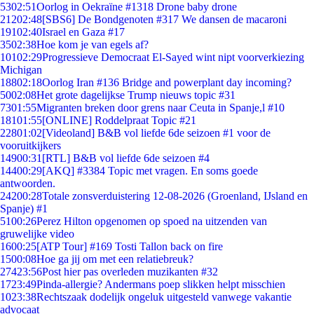
53
02:51
Oorlog in Oekraïne #1318 Drone baby drone
212
02:48
[SBS6] De Bondgenoten #317 We dansen de macaroni
191
02:40
Israel en Gaza #17
35
02:38
Hoe kom je van egels af?
101
02:29
Progressieve Democraat El-Sayed wint nipt voorverkiezing
Michigan
188
02:18
Oorlog Iran #136 Bridge and powerplant day incoming?
50
02:08
Het grote dagelijkse Trump nieuws topic #31
73
01:55
Migranten breken door grens naar Ceuta in Spanje,l #10
181
01:55
[ONLINE] Roddelpraat Topic #21
228
01:02
[Videoland] B&B vol liefde 6de seizoen #1 voor de
vooruitkijkers
149
00:31
[RTL] B&B vol liefde 6de seizoen #4
144
00:29
[AKQ] #3384 Topic met vragen. En soms goede
antwoorden.
242
00:28
Totale zonsverduistering 12-08-2026 (Groenland, IJsland en
Spanje) #1
51
00:26
Perez Hilton opgenomen op spoed na uitzenden van
gruwelijke video
16
00:25
[ATP Tour] #169 Tosti Tallon back on fire
15
00:08
Hoe ga jij om met een relatiebreuk?
274
23:56
Post hier pas overleden muzikanten #32
17
23:49
Pinda-allergie? Andermans poep slikken helpt misschien
10
23:38
Rechtszaak dodelijk ongeluk uitgesteld vanwege vakantie
advocaat