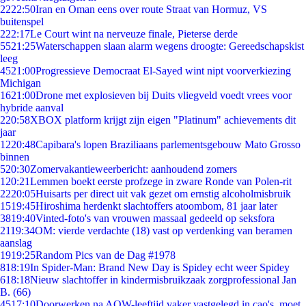
22
22:50
Iran en Oman eens over route Straat van Hormuz, VS
buitenspel
2
22:17
Le Court wint na nerveuze finale, Pieterse derde
55
21:25
Waterschappen slaan alarm wegens droogte: Gereedschapskist
leeg
45
21:00
Progressieve Democraat El-Sayed wint nipt voorverkiezing
Michigan
16
21:00
Drone met explosieven bij Duits vliegveld voedt vrees voor
hybride aanval
2
20:58
XBOX platform krijgt zijn eigen "Platinum" achievements dit
jaar
12
20:48
Capibara's lopen Braziliaans parlementsgebouw Mato Grosso
binnen
5
20:30
Zomervakantieweerbericht: aanhoudend zomers
1
20:21
Lemmen boekt eerste profzege in zware Ronde van Polen-rit
22
20:05
Huisarts per direct uit vak gezet om ernstig alcoholmisbruik
15
19:45
Hiroshima herdenkt slachtoffers atoombom, 81 jaar later
38
19:40
Vinted-foto's van vrouwen massaal gedeeld op seksfora
21
19:34
OM: vierde verdachte (18) vast op verdenking van beramen
aanslag
19
19:25
Random Pics van de Dag #1978
8
18:19
In Spider-Man: Brand New Day is Spidey echt weer Spidey
6
18:18
Nieuw slachtoffer in kindermisbruikzaak zorgprofessional Jan
B. (66)
45
17:10
Doorwerken na AOW-leeftijd vaker vastgelegd in cao's, moet