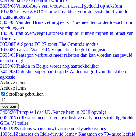
werken na je 67e de norm worden?
38
05/08
Vinted-foto's van vrouwen massaal gedeeld op seksfora
1
05/08
Nieuwe XBOX Game Pass titels voor de eerste helft van de
maand augustus
53
05/08
Van den Brink zet nog eens 14 gemeenten onder toezicht om
spreidingswet
18
05/08
Iran overweegt Europese hulp bij ruimen mijnen in Straat van
Hormuz
3
05/08
EA Sports FC 27 toont The Grounds-modus
1
05/08
Gears of War: E-Day open beta begint 6 augustus
36
05/08
Pentagon verbruikt meer raketten dan kan worden aangevuld,
tekort dreigt
21
05/08
Tanken in België wordt nóg aantrekkelijker
34
05/08
Dirk sluit supermarkt op de Wallen na golf van diefstal en
agressie
Actieve items
Actieve items
Scrollbar gebruiken
opslaan
34
06:20
Trump wil dat J.D. Vance hem in 2028 opvolgt
6
06:20
Netflix-abonnees krijgen exclusieve early access tot uitgebreide
GTA VI trailer
9
06:19
PS5-doos waarschuwt voor einde fysieke games
13
06:11
Zangeres en Idols-jurylid Jerney Kaagman op 79-jarige leeftijd