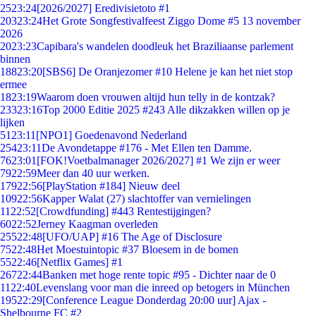
25
23:24
[2026/2027] Eredivisietoto #1
203
23:24
Het Grote Songfestivalfeest Ziggo Dome #5 13 november
2026
20
23:23
Capibara's wandelen doodleuk het Braziliaanse parlement
binnen
188
23:20
[SBS6] De Oranjezomer #10 Helene je kan het niet stop
ermee
18
23:19
Waarom doen vrouwen altijd hun telly in de kontzak?
233
23:16
Top 2000 Editie 2025 #243 Alle dikzakken willen op je
lijken
51
23:11
[NPO1] Goedenavond Nederland
254
23:11
De Avondetappe #176 - Met Ellen ten Damme.
76
23:01
[FOK!Voetbalmanager 2026/2027] #1 We zijn er weer
79
22:59
Meer dan 40 uur werken.
179
22:56
[PlayStation #184] Nieuw deel
109
22:56
Kapper Walat (27) slachtoffer van vernielingen
11
22:52
[Crowdfunding] #443 Rentestijgingen?
60
22:52
Jerney Kaagman overleden
255
22:48
[UFO/UAP] #16 The Age of Disclosure
75
22:48
Het Moestuintopic #37 Bloesem in de bomen
55
22:46
[Netflix Games] #1
267
22:44
Banken met hoge rente topic #95 - Dichter naar de 0
11
22:40
Levenslang voor man die inreed op betogers in München
195
22:29
[Conference League Donderdag 20:00 uur] Ajax -
Shelbourne FC #2