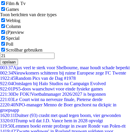
Film & Tv
Games
Toon berichten van deze types
Weblog
Column
(P)review
Special
Poll
Scrollbar gebruiken
opslaan
0
03:37
Ajax veel te sterk voor Shelbourne, maar houdt schade beperkt
0
02:34
Nieuwkomers schitteren bij ruime Europese zege FC Twente
19
22:45
Random Pics van de Dag #1978
9
22:04
Ontslagen bij Halo Studios na Campaign Evolved
9
22:01
PS5-doos waarschuwt voor einde fysieke games
2
21:30
De FOK!Voetbalmanager 2026/2027 is begonnen
2
21:03
Le Court wint na nerveuze finale, Pieterse derde
22
20:40
NPO-manager Menno de Boer geschorst na dickpic in
groepsapp
16
20:11
Duitser (93) crasht met quad tegen boom, vier gewonden
33
20:03
Trump wil dat J.D. Vance hem in 2028 opvolgt
1
19:50
Lemmen boekt eerste profzege in zware Ronde van Polen-rit
14
19:42
'Zwarte weduwes' in Rusland trouwen soldaten voor