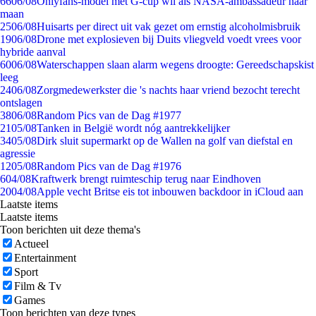
66
06/08
Onlyfans-model met G-cup wil als NASA-ambassadeur naar
maan
25
06/08
Huisarts per direct uit vak gezet om ernstig alcoholmisbruik
19
06/08
Drone met explosieven bij Duits vliegveld voedt vrees voor
hybride aanval
60
06/08
Waterschappen slaan alarm wegens droogte: Gereedschapskist
leeg
24
06/08
Zorgmedewerkster die 's nachts haar vriend bezocht terecht
ontslagen
38
06/08
Random Pics van de Dag #1977
21
05/08
Tanken in België wordt nóg aantrekkelijker
34
05/08
Dirk sluit supermarkt op de Wallen na golf van diefstal en
agressie
12
05/08
Random Pics van de Dag #1976
6
04/08
Kraftwerk brengt ruimteschip terug naar Eindhoven
20
04/08
Apple vecht Britse eis tot inbouwen backdoor in iCloud aan
Laatste items
Laatste items
Toon berichten uit deze thema's
Actueel
Entertainment
Sport
Film & Tv
Games
Toon berichten van deze types