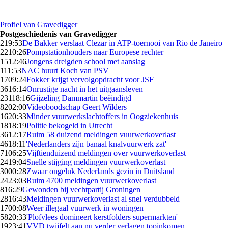
Profiel van Gravedigger
Postgeschiedenis van Gravedigger
2
19:53
De Bakker verslaat Clezar in ATP-toernooi van Rio de Janeiro
22
10:26
Pompstationhouders naar Europese rechter
15
12:46
Jongens dreigden school met aanslag
1
11:53
NAC huurt Koch van PSV
17
09:24
Fokker krijgt vervolgopdracht voor JSF
36
16:14
Onrustige nacht in het uitgaansleven
231
18:16
Gijzeling Dammartin beëindigd
82
02:00
Videoboodschap Geert Wilders
16
20:33
Minder vuurwerkslachtoffers in Oogziekenhuis
18
18:19
Politie bekogeld in Utrecht
36
12:17
Ruim 58 duizend meldingen vuurwerkoverlast
46
18:11
'Nederlanders zijn banaal knalvuurwerk zat'
71
06:25
Vijftienduizend meldingen over vuurwerkoverlast
24
19:04
Snelle stijging meldingen vuurwerkoverlast
30
00:28
Zwaar ongeluk Nederlands gezin in Duitsland
24
23:03
Ruim 4700 meldingen vuurwerkoverlast
8
16:29
Gewonden bij vechtpartij Groningen
28
16:43
Meldingen vuurwerkoverlast al snel verdubbeld
17
00:08
Weer illegaal vuurwerk in woningen
58
20:33
'Plofvlees domineert kerstfolders supermarkten'
19
23:41
VVD twijfelt aan nu verder verlagen topinkomen