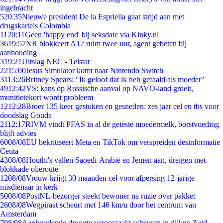
ingebracht
5
20:35
Nieuwe president De la Espriella gaat strijd aan met
drugskartels Colombia
11
20:11
Geen 'happy end' bij seksdate via Kinky.nl
36
19:57
XR blokkeert A12 ruim twee uur, agent gebeten bij
aanhouding
3
19:21
Uitslag NEC - Telstar
22
15:00
Jesus Simulator komt naar Nintendo Switch
31
13:26
Britney Spears: "Ik geloof dat ik heb gefaald als moeder"
49
12:42
VS: kans op Russische aanval op NAVO-land groeit,
munitietekort wordt probleem
12
12:28
Broer 135 keer gestoken en gesneden: zes jaar cel en tbs voor
doodslag Gouda
21
12:17
RIVM vindt PFAS in al de geteste moedermelk, borstvoeding
blijft advies
60
08/08
EU bekritiseert Meta en TikTok om verspreiden desinformatie
Ceuta
43
08/08
Houthi's vallen Saoedi-Arabië en Jemen aan, dreigen met
blokkade olieroute
12
08/08
Vrouw krijgt 30 maanden cel voor afpersing 12-jarige
misdienaar in kerk
50
08/08
PostNL-bezorger steekt bewoner na ruzie over pakket
26
08/08
Wegpiraat scheurt met 146 km/u door het centrum van
Amsterdam
7
08/08
Aanhoudende droogte veroorzaakt scheuren in dijken Zuid-