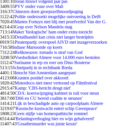
13
01:10
Joran trouwt volgend jaar pas
34
09:55
PVV onder vuur over Mali
3
16:37
Chinezen doen groepszelfmoordpoging
11
22:42
Politie onderzoekt mogelijke ontvoering in Delft
70
20:45
Marten Fortuyn niet blij met proefverlof Van der G.
62
14:43
Grap over Nelson Mandela mag
7
13:14
Maker 'biologische' ham onder extra toezicht
34
15:33
Detailhandel kan crisis niet langer bestrijden
69
19:51
Piratenpartij: overspoel AIVD met inzageverzoeken
7
16:58
Indiase Marssonde op koers
73
12:24
Relikneuzen: tornado is straf van God
32
08:50
Voedselloket Almere voor 14.000 euro bestolen
11
12:47
Suriname in rep en roer om Dino Bouterse
5
13:15
Schietpartij in in rechtbank Breda
44
01:13
Intocht Sint Amsterdam aangepast
41
23:06
Kranten positief over akkoord
18
20:42
Motordocu niet meer vertoond op Filmfestival
29
15:47
Kamp: 'CBS-bericht deugt niet'
48
14:50
CDA: koerswijziging kabinet in ruil voor steun
38
17:06
'D66 en CU bereid coalitie te steunen'
14
14:21
Lijk in beschadigde auto op carpoolplaats Almere
32
19:07
'Russische kustwacht entert schip Greenpeace'
18
08:23
Geen stijfje van homeopathische rommel
65
14:44
'Belastingverhoging bier en wijn gehalveerd'
114
07:43
'Graaibestuurder was juiste keuze'