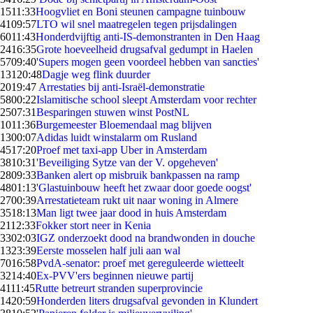
15
11:33
Hoogvliet en Boni steunen campagne tuinbouw
41
09:57
LTO wil snel maatregelen tegen prijsdalingen
60
11:43
Honderdvijftig anti-IS-demonstranten in Den Haag
24
16:35
Grote hoeveelheid drugsafval gedumpt in Haelen
57
09:40
'Supers mogen geen voordeel hebben van sancties'
131
20:48
Dagje weg flink duurder
20
19:47
Arrestaties bij anti-Israël-demonstratie
58
00:22
Islamitische school sleept Amsterdam voor rechter
25
07:31
Besparingen stuwen winst PostNL
10
11:36
Burgemeester Bloemendaal mag blijven
13
00:07
Adidas luidt winstalarm om Rusland
45
17:20
Proef met taxi-app Uber in Amsterdam
38
10:31
'Beveiliging Sytze van der V. opgeheven'
28
09:33
Banken alert op misbruik bankpassen na ramp
48
01:13
'Glastuinbouw heeft het zwaar door goede oogst'
27
00:39
Arrestatieteam rukt uit naar woning in Almere
35
18:13
Man ligt twee jaar dood in huis Amsterdam
21
12:33
Fokker stort neer in Kenia
33
02:03
IGZ onderzoekt dood na brandwonden in douche
13
23:39
Eerste mosselen half juli aan wal
70
16:58
PvdA-senator: proef met gereguleerde wietteelt
32
14:40
Ex-PVV'ers beginnen nieuwe partij
41
11:45
Rutte betreurt stranden superprovincie
14
20:59
Honderden liters drugsafval gevonden in Klundert