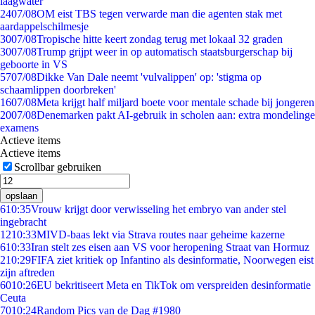
laagwater
24
07/08
OM eist TBS tegen verwarde man die agenten stak met
aardappelschilmesje
30
07/08
Tropische hitte keert zondag terug met lokaal 32 graden
30
07/08
Trump grijpt weer in op automatisch staatsburgerschap bij
geboorte in VS
57
07/08
Dikke Van Dale neemt 'vulvalippen' op: 'stigma op
schaamlippen doorbreken'
16
07/08
Meta krijgt half miljard boete voor mentale schade bij jongeren
20
07/08
Denemarken pakt AI-gebruik in scholen aan: extra mondelinge
examens
Actieve items
Actieve items
Scrollbar gebruiken
opslaan
6
10:35
Vrouw krijgt door verwisseling het embryo van ander stel
ingebracht
12
10:33
MIVD-baas lekt via Strava routes naar geheime kazerne
6
10:33
Iran stelt zes eisen aan VS voor heropening Straat van Hormuz
2
10:29
FIFA ziet kritiek op Infantino als desinformatie, Noorwegen eist
zijn aftreden
60
10:26
EU bekritiseert Meta en TikTok om verspreiden desinformatie
Ceuta
70
10:24
Random Pics van de Dag #1980