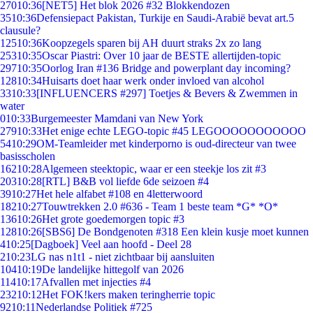
270
10:36
[NET5] Het blok 2026 #32 Blokkendozen
35
10:36
Defensiepact Pakistan, Turkije en Saudi-Arabië bevat art.5
clausule?
125
10:36
Koopzegels sparen bij AH duurt straks 2x zo lang
253
10:35
Oscar Piastri: Over 10 jaar de BESTE allertijden-topic
297
10:35
Oorlog Iran #136 Bridge and powerplant day incoming?
128
10:34
Huisarts doet haar werk onder invloed van alcohol
33
10:33
[INFLUENCERS #297] Toetjes & Bevers & Zwemmen in
water
0
10:33
Burgemeester Mamdani van New York
279
10:33
Het enige echte LEGO-topic #45 LEGOOOOOOOOOOO
54
10:29
OM-Teamleider met kinderporno is oud-directeur van twee
basisscholen
162
10:28
Algemeen steektopic, waar er een steekje los zit #3
203
10:28
[RTL] B&B vol liefde 6de seizoen #4
39
10:27
Het hele alfabet #108 en 4letterwoord
182
10:27
Touwtrekken 2.0 #636 - Team 1 beste team *G* *O*
136
10:26
Het grote goedemorgen topic #3
128
10:26
[SBS6] De Bondgenoten #318 Een klein kusje moet kunnen
4
10:25
[Dagboek] Veel aan hoofd - Deel 28
2
10:23
LG nas n1t1 - niet zichtbaar bij aansluiten
104
10:19
De landelijke hittegolf van 2026
114
10:17
Afvallen met injecties #4
232
10:12
Het FOK!kers maken teringherrie topic
92
10:11
Nederlandse Politiek #725