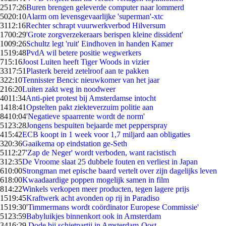
25
17:26
Buren brengen geleverde computer naar lommerd
50
20:10
Alarm om levensgevaarlijke 'superman'-xtc
31
12:16
Rechter schrapt vuurwerkverbod Hilversum
17
00:29
'Grote zorgverzekeraars berispen kleine dissident'
10
09:26
Schultz legt 'ruit' Eindhoven in handen Kamer
15
19:48
PvdA wil betere positie wegwerkers
7
15:16
Joost Luiten heeft Tiger Woods in vizier
33
17:51
Plasterk bereid zetelroof aan te pakken
3
22:10
Tennisster Bencic nieuwkomer van het jaar
2
16:20
Luiten zakt weg in noodweer
40
11:34
Anti-piet protest bij Amsterdamse intocht
14
18:41
Opstelten pakt ziekteverzuim politie aan
84
10:04
'Negatieve spaarrente wordt de norm'
51
23:28
Jongens bespuiten bejaarde met pepperspray
4
15:42
ECB koopt in 1 week voor 1,7 miljard aan obligaties
3
20:36
Gaaikema op eindstation ge-Seth
51
12:27
'Zap de Neger' wordt verboden, want racistisch
3
12:35
De Vroome slaat 25 dubbele fouten en verliest in Japan
6
10:00
Strongman met epische baard vertelt over zijn dagelijks leven
6
18:00
Kwaadaardige poppen mogelijk samen in film
8
14:22
Winkels verkopen meer producten, tegen lagere prijs
15
19:45
Kraftwerk acht avonden op rij in Paradiso
15
19:30
'Timmermans wordt coördinator Europese Commissie'
51
23:59
Babyluikjes binnenkort ook in Amsterdam
34
16:29
Dode bij schietpartij in Amsterdam-Oost