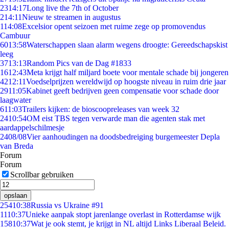
23
14:17
Long live the 7th of October
2
14:11
Nieuw te streamen in augustus
1
14:08
Excelsior opent seizoen met ruime zege op promovendus
Cambuur
60
13:58
Waterschappen slaan alarm wegens droogte: Gereedschapskist
leeg
37
13:13
Random Pics van de Dag #1833
16
12:43
Meta krijgt half miljard boete voor mentale schade bij jongeren
42
12:11
Voedselprijzen wereldwijd op hoogste niveau in ruim drie jaar
29
11:05
Kabinet geeft bedrijven geen compensatie voor schade door
laagwater
6
11:03
Trailers kijken: de bioscoopreleases van week 32
24
10:54
OM eist TBS tegen verwarde man die agenten stak met
aardappelschilmesje
24
08/08
Vier aanhoudingen na doodsbedreiging burgemeester Depla
van Breda
Forum
Forum
Scrollbar gebruiken
opslaan
254
10:38
Russia vs Ukraine #91
11
10:37
Unieke aanpak stopt jarenlange overlast in Rotterdamse wijk
158
10:37
Wat je ook stemt, je krijgt in NL altijd Links Liberaal Beleid.