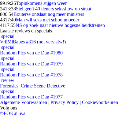
99
19:26
Topinkomens stijgen weer
24
13:38
Stel geeft 40 tieners seksshow op straat
8
06:54
Bouterse ontslaat nog meer ministers
48
17:40
Man wil seks met schoonmoeder
41
17:55
NS op zoek naar nieuwe hogesnelheidstreinen
Laatste reviews en specials
special
VrijMiBabes #316 (not very sfw!)
special
Random Pics van de Dag #1980
special
Random Pics van de Dag #1979
special
Random Pics van de Dag #1978
review
Forensics: Crime Scene Detective
special
Random Pics van de Dag #1977
Algemene Voorwaarden
|
Privacy Policy
|
Cookievoorkeuren
Volg ons
©FOK.nl e.a.