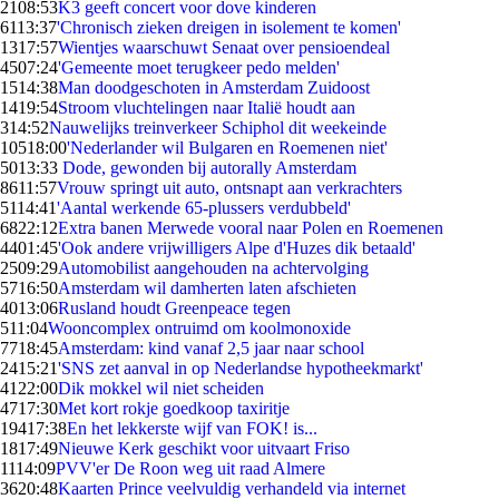
21
08:53
K3 geeft concert voor dove kinderen
61
13:37
'Chronisch zieken dreigen in isolement te komen'
13
17:57
Wientjes waarschuwt Senaat over pensioendeal
45
07:24
'Gemeente moet terugkeer pedo melden'
15
14:38
Man doodgeschoten in Amsterdam Zuidoost
14
19:54
Stroom vluchtelingen naar Italië houdt aan
3
14:52
Nauwelijks treinverkeer Schiphol dit weekeinde
105
18:00
'Nederlander wil Bulgaren en Roemenen niet'
50
13:33
Dode, gewonden bij autorally Amsterdam
86
11:57
Vrouw springt uit auto, ontsnapt aan verkrachters
51
14:41
'Aantal werkende 65-plussers verdubbeld'
68
22:12
Extra banen Merwede vooral naar Polen en Roemenen
44
01:45
'Ook andere vrijwilligers Alpe d'Huzes dik betaald'
25
09:29
Automobilist aangehouden na achtervolging
57
16:50
Amsterdam wil damherten laten afschieten
40
13:06
Rusland houdt Greenpeace tegen
5
11:04
Wooncomplex ontruimd om koolmonoxide
77
18:45
Amsterdam: kind vanaf 2,5 jaar naar school
24
15:21
'SNS zet aanval in op Nederlandse hypotheekmarkt'
41
22:00
Dik mokkel wil niet scheiden
47
17:30
Met kort rokje goedkoop taxiritje
194
17:38
En het lekkerste wijf van FOK! is...
18
17:49
Nieuwe Kerk geschikt voor uitvaart Friso
11
14:09
PVV'er De Roon weg uit raad Almere
36
20:48
Kaarten Prince veelvuldig verhandeld via internet