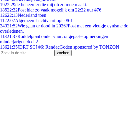
19
22:29
de beheerder die mij oh zo moe maakt.
185
22:22
Post hier zo vaak mogelijk om 22:22 uur #76
126
22:13
Nederland toen
11
22:07
Algemeen Luchtvaarttopic #61
249
21:52
Wie gaan er dood in 2026?Post met een vleugje cynisme de
overledenen.
113
21:37
Roddelpraat onder vuur: ongepaste opmerkingen
minderjarigen deel 2
136
21:35
[DRT SC] #6: RendacGoden sponsored by TONZON