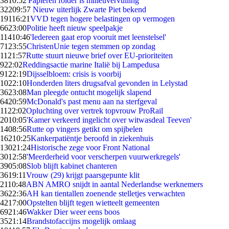
38
10:52
'Papieren folder is milieuvervuiling'
322
09:57
Nieuw uiterlijk Zwarte Piet bekend
191
16:21
VVD tegen hogere belastingen op vermogen
66
23:00
Politie heeft nieuw speelpakje
114
10:46
'Iedereen gaat erop vooruit met leenstelsel'
71
23:55
ChristenUnie tegen stemmen op zondag
11
21:57
Rutte stuurt nieuwe brief over EU-prioriteiten
9
22:02
Reddingsactie marine Italië bij Lampedusa
91
22:19
Dijsselbloem: crisis is voorbij
10
22:10
Honderden liters drugsafval gevonden in Lelystad
36
23:08
Man pleegde ontucht mogelijk slapend
64
20:59
McDonald's past menu aan na sterfgeval
11
22:02
Opluchting over vertrek topvrouw ProRail
20
10:05
'Kamer verkeerd ingelicht over witwasdeal Teeven'
14
08:56
Rutte op vingers getikt om spijbelen
162
10:25
Kankerpatiëntje beroofd in ziekenhuis
130
21:24
Historische zege voor Front National
30
12:58
'Meerderheid voor verscherpen vuurwerkregels'
39
05:08
Slob blijft kabinet chanteren
36
19:11
Vrouw (29) krijgt paarsgepunte klit
21
10:48
ABN AMRO snijdt in aantal Nederlandse werknemers
36
22:36
AH kan tientallen zoenende stelletjes verwachten
42
17:00
Opstelten blijft tegen wietteelt gemeenten
69
21:46
Wakker Dier weer eens boos
35
21:14
Brandstofaccijns mogelijk omlaag