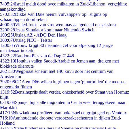
74
05:24
Israël meldt dood twee militairen in Zuid-Libanon, vergelding
aangekondigd
57
02:32
Dikke Van Dale neemt 'vulvalippen' op: 'stigma op
schaamlippen doorbreken'
40
00:59
Vinted-foto's van vrouwen massaal gedeeld op seksfora
22
00:28
Jesus Simulator komt naar Nintendo Switch
1
00:25
Uitslag AZ - ADO Den Haag
3
00:07
Uitslag NEC - Telstar
12
00:05
Vrouw krijgt 30 maanden cel voor afpersing 12-jarige
misdienaar in kerk
43
22:22
Random Pics van de Dag #1448
43
22:19
Houthi's vallen Saoedi-Arabië en Jemen aan, dreigen met
blokkade olieroute
26
21:30
Wegpiraat scheurt met 146 km/u door het centrum van
Amsterdam
39
20:08
CDA en D66 willen ingrijpen tegen 'gluurbrillen' die mensen
ongemerkt filmen
13
19:52
Benzineprijs daalt verder, onzekerheid over Straat van Hormuz
blijft
63
19:04
Spanje: bijna alle migranten in Ceuta weer teruggekeerd naar
Marokko
4
17:13
Niewiadoma profiteert van pokerspel en grijpt geel op Ventoux
7
16:10
Aanhoudende droogte veroorzaakt scheuren in dijken Zuid-
Holland
27
15:52
Italië hindert reizigers uit Spanje na migratiecrisis Ceuta