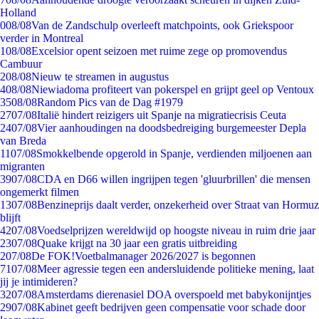
Holland
0
08/08
Van de Zandschulp overleeft matchpoints, ook Griekspoor
verder in Montreal
1
08/08
Excelsior opent seizoen met ruime zege op promovendus
Cambuur
2
08/08
Nieuw te streamen in augustus
4
08/08
Niewiadoma profiteert van pokerspel en grijpt geel op Ventoux
35
08/08
Random Pics van de Dag #1979
27
07/08
Italië hindert reizigers uit Spanje na migratiecrisis Ceuta
24
07/08
Vier aanhoudingen na doodsbedreiging burgemeester Depla
van Breda
11
07/08
Smokkelbende opgerold in Spanje, verdienden miljoenen aan
migranten
39
07/08
CDA en D66 willen ingrijpen tegen 'gluurbrillen' die mensen
ongemerkt filmen
13
07/08
Benzineprijs daalt verder, onzekerheid over Straat van Hormuz
blijft
42
07/08
Voedselprijzen wereldwijd op hoogste niveau in ruim drie jaar
23
07/08
Quake krijgt na 30 jaar een gratis uitbreiding
2
07/08
De FOK!Voetbalmanager 2026/2027 is begonnen
71
07/08
Meer agressie tegen een andersluidende politieke mening, laat
jij je intimideren?
32
07/08
Amsterdams dierenasiel DOA overspoeld met babykonijntjes
29
07/08
Kabinet geeft bedrijven geen compensatie voor schade door