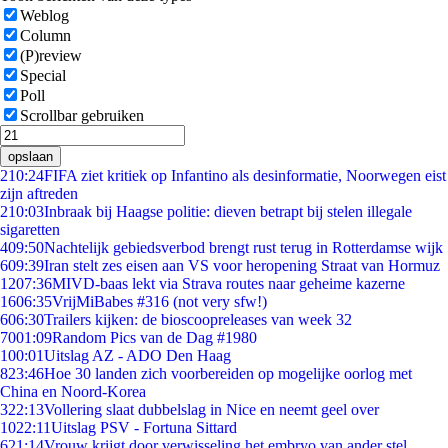
Weblog
Column
(P)review
Special
Poll
Scrollbar gebruiken
opslaan
2
10:24
FIFA ziet kritiek op Infantino als desinformatie, Noorwegen eist
zijn aftreden
2
10:03
Inbraak bij Haagse politie: dieven betrapt bij stelen illegale
sigaretten
4
09:50
Nachtelijk gebiedsverbod brengt rust terug in Rotterdamse wijk
6
09:39
Iran stelt zes eisen aan VS voor heropening Straat van Hormuz
12
07:36
MIVD-baas lekt via Strava routes naar geheime kazerne
16
06:35
VrijMiBabes #316 (not very sfw!)
6
06:30
Trailers kijken: de bioscoopreleases van week 32
70
01:09
Random Pics van de Dag #1980
1
00:01
Uitslag AZ - ADO Den Haag
8
23:46
Hoe 30 landen zich voorbereiden op mogelijke oorlog met
China en Noord-Korea
3
22:13
Vollering slaat dubbelslag in Nice en neemt geel over
10
22:11
Uitslag PSV - Fortuna Sittard
6
21:14
Vrouw krijgt door verwisseling het embryo van ander stel