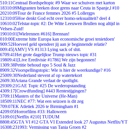
5
10:11
Centraal Bordspeltopic #9 Waar we schuiven met karton
183
10:09
Migranten breken door grens naar Ceuta in Spanje,l #10
202
10:09
Tour de France femmes 2026 #5 Lollergps
123
10:05
Hoe denkt God echt over homo-seksualiteit? deel 4
106
10:02
Telstar-topic #2: De Witte Leeuwen Brullen nog altijd in
Velsen-Zuid!
190
10:01
[Wielrennen #616] Brennan!
0
10:00
Extreme hitte Europa kan economische groei tenietdoen'
9
09:52
Hoeveel geld spendeer jij aan je beginnende relatie?
0
09:45
[AMV] VS #1313 Lying sack of shit.
67
09:41
Het grote dagelijkse Trump nieuws topic #31
198
09:41
[Live Eredivisie #1786] We zijn begonnen!
13
09:38
Petitie behoud npo 5 Soul & Jazz
89
09:32
Voorspellingstopic: Wie is hier de weerkundige? #16
250
09:30
Nederland stevent af op watertekort
26
09:30
Ariana Grande verlaat de spotlight.
293
09:21
GAE Topic #25 De wederopstanding
43
09:17
[Crowdfunding] #443 Rentestijgingen?
37
09:11
Masters of the Universe (He-Man)
185
09:11
NEC #77: Wat een seizoen is dit zeg
7
09:07
EK Atletiek 2026 te Birmingham #1
42
09:05
Horrorfilms #33: Halloween
51
09:01
[Netflix #210] TUDUM
88
08:45
GTA VI #12 GTA VI Extended look 27 Augustus Netflix/YT
163
08:23
1993: Vermissing van Tanja Groen #2