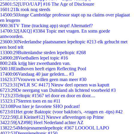
258
01:52
[UFO/UAP] #16 The Age of Disclosure
16
01:21
Ik rook nog steeds
145
00:50
Jonge Cambridge professor stapt op na claims over plagiaat
en leugens
9
00:36
TV Time (tracking app) stopt! Alternatief?
147
00:32
[AKQ] #3384 Topic met vragen. En soms goede
antwoorden.
236
00:30
Nederlandse plaatsnamen lepeltopic #213 elk gehucht met
een bord telt
133
00:29
Buitenlandse steden lepeltopic #268
249
00:28
Voetballers lepel topic #16
8
00:24
Ik krijg hier zweethanden van.
5
00:18
Eindhoven heeft eigen Reflecting Pool
174
00:06
Vandaag 40 jaar geleden... #3
116
23:37
Vrouwen willen geen man meer #30
175
23:31
[WLR SC #417] Nieuw deel openen was kaputt
67
23:29
De neergang van Duitsland als lichtend voorbeeld #3
71
23:23
Teltopic #1567 tel door en door en door....
153
23:17
Sterren toen en nu #11
3
23:08
Post hier je favoriete SHO podcast!
67
23:01
Het grote Baktopic (voor bakfoto's, -vragen en -tips) #42
72
22:59
[Lil Kleine#12] Nieuwe afleveringen op Prime
34
22:59
[AZ#98] Heel Nederland achter AZ
138
22:54
Meisjesnamenlepeltopic #367 LOOOOL LAPO
40
22:53
Dierenlepeltopic #150