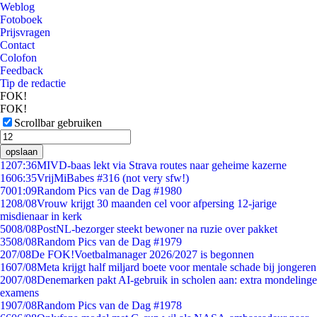
Weblog
Fotoboek
Prijsvragen
Contact
Colofon
Feedback
Tip de redactie
FOK!
FOK!
Scrollbar gebruiken
opslaan
12
07:36
MIVD-baas lekt via Strava routes naar geheime kazerne
16
06:35
VrijMiBabes #316 (not very sfw!)
70
01:09
Random Pics van de Dag #1980
12
08/08
Vrouw krijgt 30 maanden cel voor afpersing 12-jarige
misdienaar in kerk
50
08/08
PostNL-bezorger steekt bewoner na ruzie over pakket
35
08/08
Random Pics van de Dag #1979
2
07/08
De FOK!Voetbalmanager 2026/2027 is begonnen
16
07/08
Meta krijgt half miljard boete voor mentale schade bij jongeren
20
07/08
Denemarken pakt AI-gebruik in scholen aan: extra mondelinge
examens
19
07/08
Random Pics van de Dag #1978