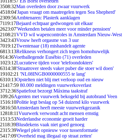
101
18:57
Els Borst overleden
35
08:32
Man overleden door zwaar vuurwerk
45
18:04
'Japan vraagt om maatregelen tegen Sea Shepherd'
23
09:56
Ambtenaren: Plasterk aanklagen
71
19:17
Bejaard echtpaar gedwongen uit elkaar
26
23:07
'Werkenden betalen meer voor minder pensioen'
21
08:21
VVD wil wapencontroles in Amsterdam Nieuw-West
34
23:43
Vrouw heeft orgasme van 3 uur
70
19:12
Twentenaar (18) mishandelt agente
68
13:13
Relikneus verhongert zich tegen homohuwelijk
9
14:36
Voetballegende Eusébio (71) overleden
10
23:12
Lucratieve tijden voor 'telefoondokters'
63
14:38
'Straatrover steeds vaker puber die stoer wil doen'
191
02:21
'NL08INGB0000000555 te lang'
63
10:13
Opstelten niet blij met verloop oud en nieuw
214
17:59
80.000 meldingen vuurwerkoverlast
37
12:36
Spatiefout bezorgt Máxima taakstraf
1
09:26
Agenten met vuurwerk bekogeld bij autobrand Veen
15
16:10
Politie legt beslag op 54 duizend kilo vuurwerk
58
16:50
Amsterdam heeft meeste vuurwerkgezanik
128
18:11
Vuurwerk verwondt acht mensen ernstig
15
13:53
Nederlandse economie groeit harder
21
18:39
Blusdekens vaak niet goed genoeg
23
15:39
Wiegel pleit opnieuw voor tussenformatie
54
17:09
'Overheid mag illegaal op straat zetten'