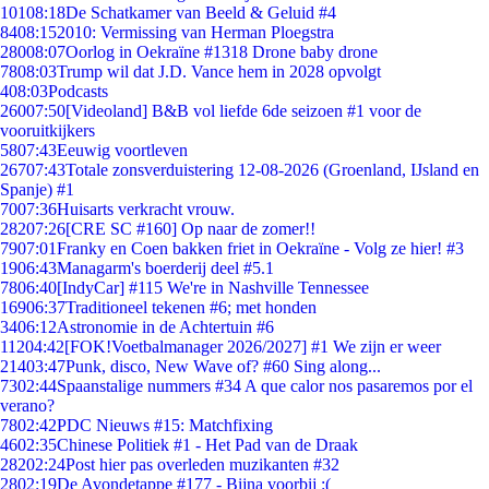
101
08:18
De Schatkamer van Beeld & Geluid #4
84
08:15
2010: Vermissing van Herman Ploegstra
280
08:07
Oorlog in Oekraïne #1318 Drone baby drone
78
08:03
Trump wil dat J.D. Vance hem in 2028 opvolgt
4
08:03
Podcasts
260
07:50
[Videoland] B&B vol liefde 6de seizoen #1 voor de
vooruitkijkers
58
07:43
Eeuwig voortleven
267
07:43
Totale zonsverduistering 12-08-2026 (Groenland, IJsland en
Spanje) #1
70
07:36
Huisarts verkracht vrouw.
282
07:26
[CRE SC #160] Op naar de zomer!!
79
07:01
Franky en Coen bakken friet in Oekraïne - Volg ze hier! #3
19
06:43
Managarm's boerderij deel #5.1
78
06:40
[IndyCar] #115 We're in Nashville Tennessee
169
06:37
Traditioneel tekenen #6; met honden
34
06:12
Astronomie in de Achtertuin #6
112
04:42
[FOK!Voetbalmanager 2026/2027] #1 We zijn er weer
214
03:47
Punk, disco, New Wave of? #60 Sing along...
73
02:44
Spaanstalige nummers #34 A que calor nos pasaremos por el
verano?
78
02:42
PDC Nieuws #15: Matchfixing
46
02:35
Chinese Politiek #1 - Het Pad van de Draak
282
02:24
Post hier pas overleden muzikanten #32
28
02:19
De Avondetappe #177 - Bijna voorbij :(