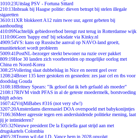
10
10:23
Uitslag PSV - Fortuna Sittard
2
10:13
Inbraak bij Haagse politie: dieven betrapt bij stelen illegale
sigaretten
36
10:11
XR blokkeert A12 ruim twee uur, agent gebeten bij
aanhouding
4
10:09
Nachtelijk gebiedsverbod brengt rust terug in Rotterdamse wijk
11
10:06
Geen 'happy end' bij seksdate via Kinky.nl
49
09:54
VS: kans op Russische aanval op NAVO-land groeit,
munitietekort wordt probleem
50
09:41
PostNL-bezorger steekt bewoner na ruzie over pakket
8
09:19
Hoe 30 landen zich voorbereiden op mogelijke oorlog met
China en Noord-Korea
3
08:25
Vollering slaat dubbelslag in Nice en neemt geel over
12
08:24
Broer 135 keer gestoken en gesneden: zes jaar cel en tbs voor
doodslag Gouda
31
08:18
Britney Spears: "Ik geloof dat ik heb gefaald als moeder"
21
08:17
RIVM vindt PFAS in al de geteste moedermelk, borstvoeding
blijft advies
16
07:42
VrijMiBabes #316 (not very sfw!)
32
07:20
Amsterdams dierenasiel DOA overspoeld met babykonijntjes
71
06:36
Meer agressie tegen een andersluidende politieke mening, laat
jij je intimideren?
5
05:32
Nieuwe president De la Espriella gaat strijd aan met
drugskartels Colombia
49
05:28
Trump wil dat J.D. Vance hem in 2028 opvolgt