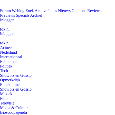
Forum
Weblog
Zoek
Actieve Items
Nieuws
Columns
Reviews
Previews
Specials
Archief
Inloggen
fok.nl
Inloggen
fok.nl
Actueel
Nederland
Internationaal
Economie
Politiek
Tech
Showbiz en Gossip
Opmerkelijk
Entertainment
Showbiz en Gossip
Muziek
Film
Televisie
Media & Cultuur
Bioscoopagenda