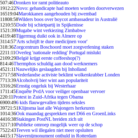
5
07:46
Dronken tor ramt politieauto
19
12:22
Novo: gehandicapte had moeten worden doorverwezen
165
19:04
Marokkanen aangehouden bij zwembad
118
08:58
Wilders boos over boycot ambassadeur in Australië
12
10:55
Dode bij schietpartij in Spijkenisse
15
21:39
Mugabe wint verkiezing Zimbabwe
41
19:48
Tijgermug duikt ook in Almere op
31
14:57
'Arts schrijft te dure medicijnen voor'
3
18:36
Zorgcentrum Boschoord moet zorgverlening staken
22
11:11
Overleg 'nationale redding' Portugal mislukt
21
09:29
België krijgt eerste coffeeshop(?)
8
14:46
Thermphos schuldig aan dood werknemers
45
21:11
Nauwelijks geslaagden bij Inholland
27
17:58
Nederlandse activiste beklimt wolkenkrabber Londen
77
13:39
Alcoholvrij bier wint aan populariteit
33
16:26
Ernstig ongeluk bij Westerhaar
17
11:45
Enquête PvdA voor veiliger openbaar vervoer
2
20:11
Protest in Zuid-Afrika tegen Obama
69
00:49
6 kids flauwgevallen tijdens seksles
397
21:51
Klijnsma laat alle Wajongers herkeuren
10
14:36
Ook maandag gesprekken met D66 en GroenLinks
44
16:38
Stakingen PostNL breiden zich uit
32
17:10
Publieke omroep mogelijk weer op de schop
75
22:43
Teeven wil illegalen niet meer opsluiten
44
15:17
Slavernijmonument onthuld in Rotterdam