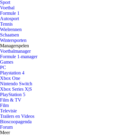
Sport
Voetbal
Formule 1
Autosport
Tennis
Wielrennen
Schaatsen
Wintersporten
Managerspelen
Voetbalmanager
Formule 1-manager
Games
PC
Playstation 4
Xbox One
Nintendo Switch
Xbox Series X|S
PlayStation 5
Film & TV
Film
Televisie
Trailers en Videos
Bioscoopagenda
Forum
Meer