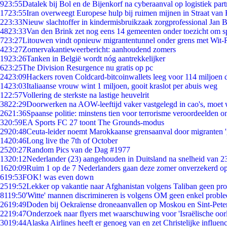
9
23:55
Datalek bij Bol en de Bijenkorf na cyberaanval op logistiek par
17
23:55
Iran overweegt Europese hulp bij ruimen mijnen in Straat va
2
23:33
Nieuw slachtoffer in kindermisbruikzaak zorgprofessional Jan B
48
23:33
Van den Brink zet nog eens 14 gemeenten onder toezicht om s
7
23:27
Litouwen vindt opnieuw migrantentunnel onder grens met Wit-
4
23:27
Zomervakantieweerbericht: aanhoudend zomers
19
23:26
Tanken in België wordt nóg aantrekkelijker
6
23:25
The Division Resurgence nu gratis op pc
24
23:09
Hackers roven Coldcard-bitcoinwallets leeg voor 114 miljoen d
14
23:03
Italiaanse vrouw wint 1 miljoen, gooit kraslot per abuis weg
1
22:57
Vollering de sterkste na lastige heuvelrit
38
22:29
Doorwerken na AOW-leeftijd vaker vastgelegd in cao's, moet
26
21:36
Spaanse politie: minstens tien voor terrorisme veroordeelden 
3
20:59
EA Sports FC 27 toont The Grounds-modus
29
20:48
Ceuta-leider noemt Marokkaanse grensaanval door migranten 
14
20:46
Long live the 7th of October
25
20:27
Random Pics van de Dag #1977
13
20:12
Nederlander (23) aangehouden in Duitsland na snelheid van 
16
20:09
Ruim 1 op de 7 Nederlanders gaan deze zomer onverzekerd op
6
19:53
FOK! was even down
25
19:52
Lekker op vakantie naar Afghanistan volgens Taliban geen pr
81
19:50
'Witte' mannen discrimineren is volgens OM geen enkel probl
26
19:49
Doden bij Oekraïense droneaanvallen op Moskou en Sint-Pete
22
19:47
Onderzoek naar flyers met waarschuwing voor 'Israëlische oor
30
19:44
Alaska Airlines heeft er genoeg van en zet Christelijke influenc