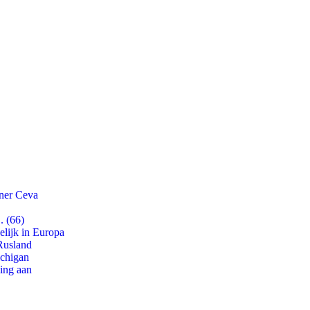
tner Ceva
. (66)
lijk in Europa
Rusland
ichigan
ling aan