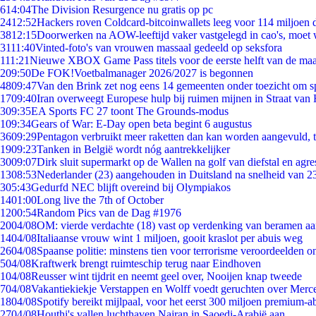
6
14:04
The Division Resurgence nu gratis op pc
24
12:52
Hackers roven Coldcard-bitcoinwallets leeg voor 114 miljoen d
38
12:15
Doorwerken na AOW-leeftijd vaker vastgelegd in cao's, moet
31
11:40
Vinted-foto's van vrouwen massaal gedeeld op seksfora
1
11:21
Nieuwe XBOX Game Pass titels voor de eerste helft van de ma
2
09:50
De FOK!Voetbalmanager 2026/2027 is begonnen
48
09:47
Van den Brink zet nog eens 14 gemeenten onder toezicht om s
17
09:40
Iran overweegt Europese hulp bij ruimen mijnen in Straat va
3
09:35
EA Sports FC 27 toont The Grounds-modus
1
09:34
Gears of War: E-Day open beta begint 6 augustus
36
09:29
Pentagon verbruikt meer raketten dan kan worden aangevuld, t
19
09:23
Tanken in België wordt nóg aantrekkelijker
30
09:07
Dirk sluit supermarkt op de Wallen na golf van diefstal en agre
13
08:53
Nederlander (23) aangehouden in Duitsland na snelheid van 
3
05:43
Gedurfd NEC blijft overeind bij Olympiakos
14
01:00
Long live the 7th of October
12
00:54
Random Pics van de Dag #1976
20
04/08
OM: vierde verdachte (18) vast op verdenking van beramen aa
14
04/08
Italiaanse vrouw wint 1 miljoen, gooit kraslot per abuis weg
26
04/08
Spaanse politie: minstens tien voor terrorisme veroordeelden 
5
04/08
Kraftwerk brengt ruimteschip terug naar Eindhoven
1
04/08
Reusser wint tijdrit en neemt geel over, Nooijen knap tweede
7
04/08
Vakantiekiekje Verstappen en Wolff voedt geruchten over Merc
18
04/08
Spotify bereikt mijlpaal, voor het eerst 300 miljoen premium-
27
04/08
Houthi's vallen luchthaven Najran in Saoedi-Arabië aan