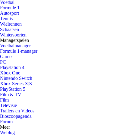
Voetbal
Formule 1
Autosport
Tennis
Wielrennen
Schaatsen
Wintersporten
Managerspelen
Voetbalmanager
Formule 1-manager
Games
PC
Playstation 4
Xbox One
Nintendo Switch
Xbox Series X|S
PlayStation 5
Film & TV
Film
Televisie
Trailers en Videos
Bioscoopagenda
Forum
Meer
Weblog