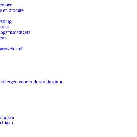
tember
e en droogte
rsburg
 reis
logsmisdadigers'
eem
'gruweldaad'
 verbergen voor ouders ultimatum
ling aan
ichigan