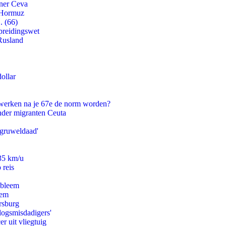
tner Ceva
n Hormuz
. (66)
preidingswet
Rusland
ollar
 werken na je 67e de norm worden?
onder migranten Ceuta
'gruweldaad'
235 km/u
 reis
obleem
eem
rsburg
logsmisdadigers'
er uit vliegtuig