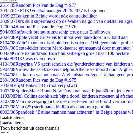
25
14:35
Random Pics van de Dag #1977
2
09:50
De FOK!Voetbalmanager 2026/2027 is begonnen
19
09:23
Tanken in België wordt nóg aantrekkelijker
30
09:07
Dirk sluit supermarkt op de Wallen na golf van diefstal en agre
12
00:54
Random Pics van de Dag #1976
5
04/08
Kraftwerk brengt ruimteschip terug naar Eindhoven
20
04/08
Apple vecht Britse eis tot inbouwen backdoor in iCloud aan
81
04/08
'Witte' mannen discrimineren is volgens OM geen enkel probl
29
04/08
Ceuta-leider noemt Marokkaanse grensaanval door migranten 
6
04/08
Grote natuurbrand Boschhuizerbergen groeit naar 100 hectare
6
04/08
FOK! was even down
41
04/08
Regering VS geeft scholen die 'genderidentiteit' van kinderen
59
04/08
Vrouw die asielzoekers hielp in Athene vermoord door Afghaa
25
04/08
Lekker op vakantie naar Afghanistan volgens Taliban geen pr
23
04/08
Random Pics van de Dag #1975
7
03/08
VrijMiBabes #315 (not very sfw!)
10
03/08
Spider-Man: Brand New Day knalt naar bijna 800 miljoen eur
11
03/08
Phil Collins dronk zich bijna dood, kinderen moesten al afsch
34
03/08
Man die zesjarig jochie met messteken in het hoofd vermoordde 
47
03/08
Man (25) sterft nadat hij lijm als condoom gebruikt
80
03/08
Spandoek "Bruine mannen naar achteren" in België opeens wèl
Laatste items
Laatste items
Toon berichten uit deze thema's