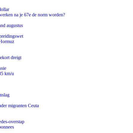
ollar
 werken na je 67e de norm worden?
and augustus
preidingswet
n Hormuz
ekort dreigt
ssie
235 km/u
nslag
onder migranten Ceuta
edes-overstap
abonnees