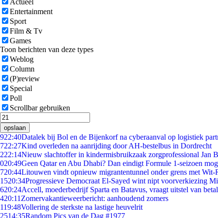
Actueel
Entertainment
Sport
Film & Tv
Games
Toon berichten van deze types
Weblog
Column
(P)review
Special
Poll
Scrollbar gebruiken
opslaan
9
22:40
Datalek bij Bol en de Bijenkorf na cyberaanval op logistiek par
7
22:27
Kind overleden na aanrijding door AH-bestelbus in Dordrecht
2
22:14
Nieuw slachtoffer in kindermisbruikzaak zorgprofessional Jan B
0
20:49
Geen Qatar en Abu Dhabi? Dan eindigt Formule 1-seizoen moge
7
20:44
Litouwen vindt opnieuw migrantentunnel onder grens met Wit-
15
20:34
Progressieve Democraat El-Sayed wint nipt voorverkiezing M
6
20:24
Accell, moederbedrijf Sparta en Batavus, vraagt uitstel van beta
4
20:11
Zomervakantieweerbericht: aanhoudend zomers
1
19:48
Vollering de sterkste na lastige heuvelrit
25
14:35
Random Pics van de Dag #1977