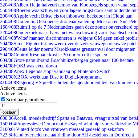
32
04/08
Albert Heijn halveert tempo van Koopzegels sparen vanaf sep
55
04/08
Boeren waarschuwen voor lagere oogst door aanhoudende hitt
20
04/08
Apple vecht Britse eis tot inbouwen backdoor in iCloud aan
26
04/08
Doden bij Oekraïense droneaanvallen op Moskou en Sint-Pete
16
04/08
Ruim 1 op de 7 Nederlanders gaan deze zomer onverzekerd op
22
04/08
Onderzoek naar flyers met waarschuwing voor 'Israëlische oor
81
04/08
'Witte' mannen discrimineren is volgens OM geen enkel probl
5
04/08
Street Fighter 6-fans weer over de zeik vanwege nieuwste patch
29
04/08
Ceuta-leider noemt Marokkaanse grensaanval door migranten 
5
04/08
Control Resonant kost je 30 uur om uit te spelen
6
04/08
Grote natuurbrand Boschhuizerbergen groeit naar 100 hectare
6
04/08
FOK! was even down
2
04/08
Apex Legends stopt vandaag op Nintendo Switch
6
04/08
XBOX werkt aan Disc to Digital-programma
41
04/08
Regering VS geeft scholen die 'genderidentiteit' van kinderen
Actieve items
Actieve items
Scrollbar gebruiken
opslaan
6
00:06
Accell, moederbedrijf Sparta en Batavus, vraagt uitstel van beta
15
00:04
Progressieve Democraat El-Sayed wint nipt voorverkiezing M
31
00:01
Vinted-foto's van vrouwen massaal gedeeld op seksfora
7
23:58
Kind overleden na aanrijding door AH-bestelbus in Dordrecht