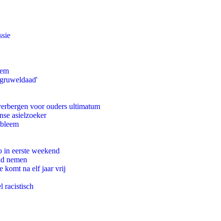
ssie
eem
'gruweldaad'
 verbergen voor ouders ultimatum
nse asielzoeker
obleem
o in eerste weekend
eid nemen
komt na elf jaar vrij
 racistisch