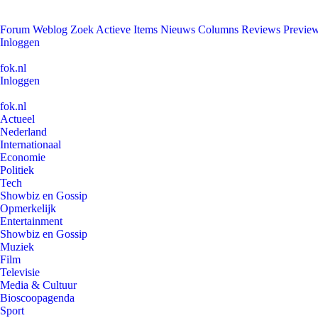
Forum
Weblog
Zoek
Actieve Items
Nieuws
Columns
Reviews
Previe
Inloggen
fok.nl
Inloggen
fok.nl
Actueel
Nederland
Internationaal
Economie
Politiek
Tech
Showbiz en Gossip
Opmerkelijk
Entertainment
Showbiz en Gossip
Muziek
Film
Televisie
Media & Cultuur
Bioscoopagenda
Sport