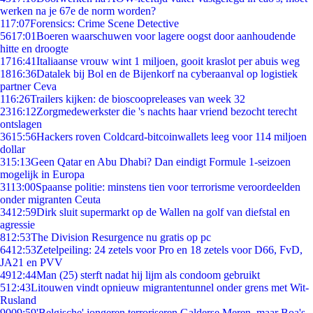
werken na je 67e de norm worden?
1
17:07
Forensics: Crime Scene Detective
56
17:01
Boeren waarschuwen voor lagere oogst door aanhoudende
hitte en droogte
17
16:41
Italiaanse vrouw wint 1 miljoen, gooit kraslot per abuis weg
18
16:36
Datalek bij Bol en de Bijenkorf na cyberaanval op logistiek
partner Ceva
1
16:26
Trailers kijken: de bioscoopreleases van week 32
23
16:12
Zorgmedewerkster die 's nachts haar vriend bezocht terecht
ontslagen
36
15:56
Hackers roven Coldcard-bitcoinwallets leeg voor 114 miljoen
dollar
3
15:13
Geen Qatar en Abu Dhabi? Dan eindigt Formule 1-seizoen
mogelijk in Europa
31
13:00
Spaanse politie: minstens tien voor terrorisme veroordeelden
onder migranten Ceuta
34
12:59
Dirk sluit supermarkt op de Wallen na golf van diefstal en
agressie
8
12:53
The Division Resurgence nu gratis op pc
64
12:53
Zetelpeiling: 24 zetels voor Pro en 18 zetels voor D66, FvD,
JA21 en PVV
49
12:44
Man (25) sterft nadat hij lijm als condoom gebruikt
5
12:43
Litouwen vindt opnieuw migrantentunnel onder grens met Wit-
Rusland
90
09:59
'Belgische' jongeren terroriseren Galderse Meren, maar Boa's