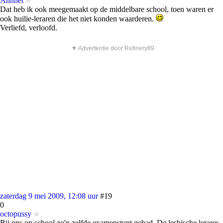
Annnet
Dat heb ik ook meegemaakt op de middelbare school, toen waren er
ook huilie-leraren die het niet konden waarderen.
Verliefd, verloofd.
▼ Advertentie door Refinery89
zaterdag 9 mei 2009, 12:08 uur
#19
0
octopussy
Bij ons op school zo'n zelfde examenstunt gehad. De lesbische lerares