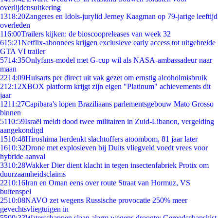
overlijdensuitkering
13
18:20
Zangeres en Idols-jurylid Jerney Kaagman op 79-jarige leeftijd
overleden
1
16:00
Trailers kijken: de bioscoopreleases van week 32
6
15:21
Netflix-abonnees krijgen exclusieve early access tot uitgebreide
GTA VI trailer
57
14:35
Onlyfans-model met G-cup wil als NASA-ambassadeur naar
maan
22
14:09
Huisarts per direct uit vak gezet om ernstig alcoholmisbruik
2
12:12
XBOX platform krijgt zijn eigen "Platinum" achievements dit
jaar
12
11:27
Capibara's lopen Braziliaans parlementsgebouw Mato Grosso
binnen
51
10:59
Israël meldt dood twee militairen in Zuid-Libanon, vergelding
aangekondigd
15
10:48
Hiroshima herdenkt slachtoffers atoombom, 81 jaar later
16
10:32
Drone met explosieven bij Duits vliegveld voedt vrees voor
hybride aanval
33
10:28
Wakker Dier dient klacht in tegen insectenfabriek Protix om
duurzaamheidsclaims
22
10:16
Iran en Oman eens over route Straat van Hormuz, VS
buitenspel
25
10:08
NAVO zet wegens Russische provocatie 250% meer
gevechtsvliegtuigen in
55
09:33
Waterschappen slaan alarm wegens droogte: Gereedschapskist