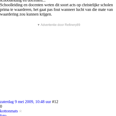
schoolleiding en docenten...
Schoolleiding en docenten weten dit soort acts op christelijke scholen
prima te waarderen, het gaat pas fout wanneer lucht van die mate van
waardering zou kunnen krijgen.
▼ Advertentie door Refinery89
zaterdag 9 mei 2009, 10:48 uur
#12
0
kottonmats
foto