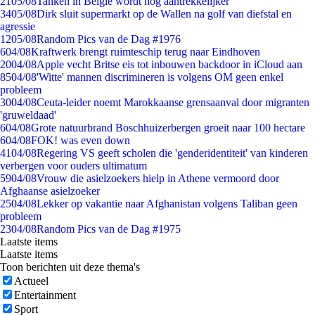
21
05/08
Tanken in België wordt nóg aantrekkelijker
34
05/08
Dirk sluit supermarkt op de Wallen na golf van diefstal en
agressie
12
05/08
Random Pics van de Dag #1976
6
04/08
Kraftwerk brengt ruimteschip terug naar Eindhoven
20
04/08
Apple vecht Britse eis tot inbouwen backdoor in iCloud aan
85
04/08
'Witte' mannen discrimineren is volgens OM geen enkel
probleem
30
04/08
Ceuta-leider noemt Marokkaanse grensaanval door migranten
'gruweldaad'
6
04/08
Grote natuurbrand Boschhuizerbergen groeit naar 100 hectare
6
04/08
FOK! was even down
41
04/08
Regering VS geeft scholen die 'genderidentiteit' van kinderen
verbergen voor ouders ultimatum
59
04/08
Vrouw die asielzoekers hielp in Athene vermoord door
Afghaanse asielzoeker
25
04/08
Lekker op vakantie naar Afghanistan volgens Taliban geen
probleem
23
04/08
Random Pics van de Dag #1975
Laatste items
Laatste items
Toon berichten uit deze thema's
Actueel
Entertainment
Sport