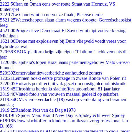
22
22:50
Iran en Oman eens over route Straat van Hormuz, VS
buitenspel
2
22:17
Le Court wint na nerveuze finale, Pieterse derde
55
21:25
Waterschappen slaan alarm wegens droogte: Gereedschapskist
leeg
45
21:00
Progressieve Democraat El-Sayed wint nipt voorverkiezing
Michigan
16
21:00
Drone met explosieven bij Duits vliegveld voedt vrees voor
hybride aanval
2
20:58
XBOX platform krijgt zijn eigen "Platinum" achievements dit
jaar
12
20:48
Capibara's lopen Braziliaans parlementsgebouw Mato Grosso
binnen
5
20:30
Zomervakantieweerbericht: aanhoudend zomers
1
20:21
Lemmen boekt eerste profzege in zware Ronde van Polen-rit
22
20:05
Huisarts per direct uit vak gezet om ernstig alcoholmisbruik
15
19:45
Hiroshima herdenkt slachtoffers atoombom, 81 jaar later
38
19:40
Vinted-foto's van vrouwen massaal gedeeld op seksfora
21
19:34
OM: vierde verdachte (18) vast op verdenking van beramen
aanslag
19
19:25
Random Pics van de Dag #1978
8
18:19
In Spider-Man: Brand New Day is Spidey echt weer Spidey
6
18:18
Nieuw slachtoffer in kindermisbruikzaak zorgprofessional Jan
B. (66)
45
17:10
Doorwerken na AOW-leeftijd vaker vastgelegd in cao's, moet