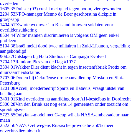
overleden
16
05:35
Duitser (93) crasht met quad tegen boom, vier gewonden
22
04:53
NPO-manager Menno de Boer geschorst na dickpic in
groepsapp
14
04:51
'Zwarte weduwes' in Rusland trouwen soldaten voor
overlijdensuitkering
85
04:44
'Witte' mannen discrimineren is volgens OM geen enkel
probleem
51
04:38
Israël meldt dood twee militairen in Zuid-Libanon, vergelding
aangekondigd
9
04:27
Ontslagen bij Halo Studios na Campaign Evolved
37
04:13
Random Pics van de Dag #1977
33
04:01
Wakker Dier dient klacht in tegen insectenfabriek Protix om
duurzaamheidsclaims
27
03:06
Doden bij Oekraïense droneaanvallen op Moskou en Sint-
Petersburg
12
01:08
Accell, moederbedrijf Sparta en Batavus, vraagt uitstel van
betaling aan
34
01:01
Kind overleden na aanrijding door AH-bestelbus in Dordrecht
53
00:28
Van den Brink zet nog eens 14 gemeenten onder toezicht om
spreidingswet
57
23:55
Onlyfans-model met G-cup wil als NASA-ambassadeur naar
maan
25
22:56
NAVO zet wegens Russische provocatie 250% meer
gevechtsvliegtuigen in