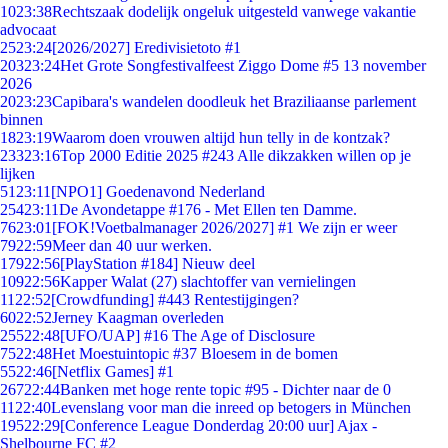
10
23:38
Rechtszaak dodelijk ongeluk uitgesteld vanwege vakantie
advocaat
25
23:24
[2026/2027] Eredivisietoto #1
203
23:24
Het Grote Songfestivalfeest Ziggo Dome #5 13 november
2026
20
23:23
Capibara's wandelen doodleuk het Braziliaanse parlement
binnen
18
23:19
Waarom doen vrouwen altijd hun telly in de kontzak?
233
23:16
Top 2000 Editie 2025 #243 Alle dikzakken willen op je
lijken
51
23:11
[NPO1] Goedenavond Nederland
254
23:11
De Avondetappe #176 - Met Ellen ten Damme.
76
23:01
[FOK!Voetbalmanager 2026/2027] #1 We zijn er weer
79
22:59
Meer dan 40 uur werken.
179
22:56
[PlayStation #184] Nieuw deel
109
22:56
Kapper Walat (27) slachtoffer van vernielingen
11
22:52
[Crowdfunding] #443 Rentestijgingen?
60
22:52
Jerney Kaagman overleden
255
22:48
[UFO/UAP] #16 The Age of Disclosure
75
22:48
Het Moestuintopic #37 Bloesem in de bomen
55
22:46
[Netflix Games] #1
267
22:44
Banken met hoge rente topic #95 - Dichter naar de 0
11
22:40
Levenslang voor man die inreed op betogers in München
195
22:29
[Conference League Donderdag 20:00 uur] Ajax -
Shelbourne FC #2