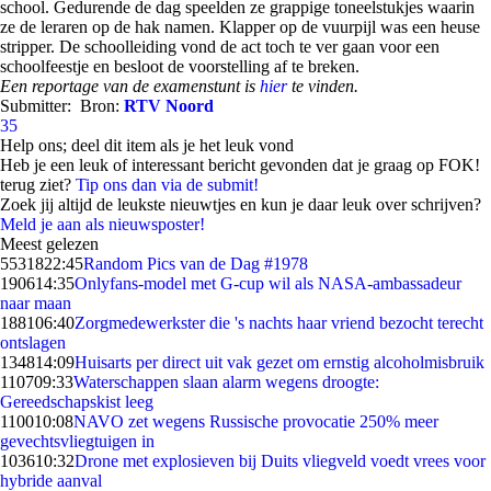
school. Gedurende de dag speelden ze grappige toneelstukjes waarin
ze de leraren op de hak namen. Klapper op de vuurpijl was een heuse
stripper. De schoolleiding vond de act toch te ver gaan voor een
schoolfeestje en besloot de voorstelling af te breken.
Een reportage van de examenstunt is
hier
te vinden.
Submitter:
Bron:
RTV Noord
35
Help ons; deel dit item als je het leuk vond
Heb je een leuk of interessant bericht gevonden dat je graag op FOK!
terug ziet?
Tip ons dan via de submit!
Zoek jij altijd de leukste nieuwtjes en kun je daar leuk over schrijven?
Meld je aan als nieuwsposter!
Meest gelezen
55318
22:45
Random Pics van de Dag #1978
1906
14:35
Onlyfans-model met G-cup wil als NASA-ambassadeur
naar maan
1881
06:40
Zorgmedewerkster die 's nachts haar vriend bezocht terecht
ontslagen
1348
14:09
Huisarts per direct uit vak gezet om ernstig alcoholmisbruik
1107
09:33
Waterschappen slaan alarm wegens droogte:
Gereedschapskist leeg
1100
10:08
NAVO zet wegens Russische provocatie 250% meer
gevechtsvliegtuigen in
1036
10:32
Drone met explosieven bij Duits vliegveld voedt vrees voor
hybride aanval