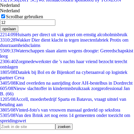
Nederland
Nederland
Scrollbar gebruiken
opslaan
22
14:09
Huisarts per direct uit vak gezet om ernstig alcoholmisbruik
33
10:28
Wakker Dier dient klacht in tegen insectenfabriek Protix om
duurzaamheidsclaims
55
09:33
Waterschappen slaan alarm wegens droogte: Gereedschapskist
leeg
23
06:40
Zorgmedewerkster die 's nachts haar vriend bezocht terecht
ontslagen
18
05/08
Datalek bij Bol en de Bijenkorf na cyberaanval op logistiek
partner Ceva
34
05/08
Kind overleden na aanrijding door AH-bestelbus in Dordrecht
6
05/08
Nieuw slachtoffer in kindermisbruikzaak zorgprofessional Jan
B. (66)
12
05/08
Accell, moederbedrijf Sparta en Batavus, vraagt uitstel van
betaling aan
38
05/08
Vinted-foto's van vrouwen massaal gedeeld op seksfora
53
05/08
Van den Brink zet nog eens 14 gemeenten onder toezicht om
spreidingswet