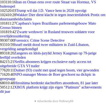
1031
10:16
Iran en Oman eens over route Straat van Hormuz, VS
buitenspel
1025
20:03
Trump wil dat J.D. Vance hem in 2028 opvolgt
1024
10:28
Wakker Dier dient klacht in tegen insectenfabriek Protix om
duurzaamheidsclaims
1018
11:27
Capibara's lopen Braziliaans parlementsgebouw Mato
Grosso binnen
1018
19:42
'Zwarte weduwes' in Rusland trouwen soldaten voor
overlijdensuitkering
993
07:00
Forensics: Crime Scene Detective
933
10:59
Israël meldt dood twee militairen in Zuid-Libanon,
vergelding aangekondigd
893
18:20
Zangeres en Idols-jurylid Jerney Kaagman op 79-jarige
leeftijd overleden
842
15:21
Netflix-abonnees krijgen exclusieve early access tot
uitgebreide GTA VI trailer
776
20:11
Duitser (93) crasht met quad tegen boom, vier gewonden
716
20:40
NPO-manager Menno de Boer geschorst na dickpic in
groepsapp
680
10:48
Hiroshima herdenkt slachtoffers atoombom, 81 jaar later
505
12:12
XBOX platform krijgt zijn eigen "Platinum" achievements
dit jaar
▼ Advertentie door Refinery89