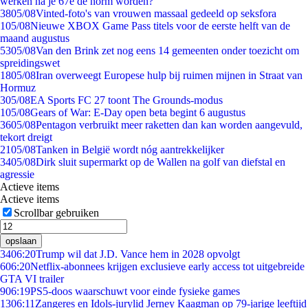
werken na je 67e de norm worden?
38
05/08
Vinted-foto's van vrouwen massaal gedeeld op seksfora
1
05/08
Nieuwe XBOX Game Pass titels voor de eerste helft van de
maand augustus
53
05/08
Van den Brink zet nog eens 14 gemeenten onder toezicht om
spreidingswet
18
05/08
Iran overweegt Europese hulp bij ruimen mijnen in Straat van
Hormuz
3
05/08
EA Sports FC 27 toont The Grounds-modus
1
05/08
Gears of War: E-Day open beta begint 6 augustus
36
05/08
Pentagon verbruikt meer raketten dan kan worden aangevuld,
tekort dreigt
21
05/08
Tanken in België wordt nóg aantrekkelijker
34
05/08
Dirk sluit supermarkt op de Wallen na golf van diefstal en
agressie
Actieve items
Actieve items
Scrollbar gebruiken
opslaan
34
06:20
Trump wil dat J.D. Vance hem in 2028 opvolgt
6
06:20
Netflix-abonnees krijgen exclusieve early access tot uitgebreide
GTA VI trailer
9
06:19
PS5-doos waarschuwt voor einde fysieke games
13
06:11
Zangeres en Idols-jurylid Jerney Kaagman op 79-jarige leeftijd