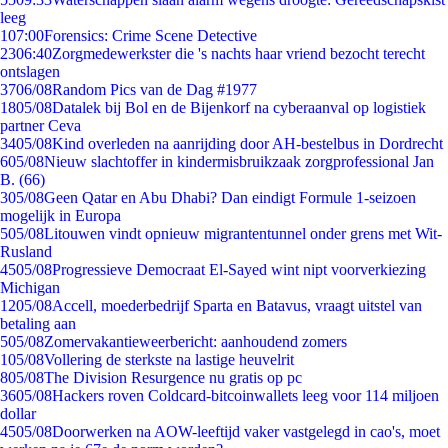
leeg
1
07:00
Forensics: Crime Scene Detective
23
06:40
Zorgmedewerkster die 's nachts haar vriend bezocht terecht
ontslagen
37
06/08
Random Pics van de Dag #1977
18
05/08
Datalek bij Bol en de Bijenkorf na cyberaanval op logistiek
partner Ceva
34
05/08
Kind overleden na aanrijding door AH-bestelbus in Dordrecht
6
05/08
Nieuw slachtoffer in kindermisbruikzaak zorgprofessional Jan
B. (66)
3
05/08
Geen Qatar en Abu Dhabi? Dan eindigt Formule 1-seizoen
mogelijk in Europa
5
05/08
Litouwen vindt opnieuw migrantentunnel onder grens met Wit-
Rusland
45
05/08
Progressieve Democraat El-Sayed wint nipt voorverkiezing
Michigan
12
05/08
Accell, moederbedrijf Sparta en Batavus, vraagt uitstel van
betaling aan
5
05/08
Zomervakantieweerbericht: aanhoudend zomers
1
05/08
Vollering de sterkste na lastige heuvelrit
8
05/08
The Division Resurgence nu gratis op pc
36
05/08
Hackers roven Coldcard-bitcoinwallets leeg voor 114 miljoen
dollar
45
05/08
Doorwerken na AOW-leeftijd vaker vastgelegd in cao's, moet