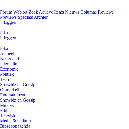
Forum
Weblog
Zoek
Actieve Items
Nieuws
Columns
Reviews
Previews
Specials
Archief
Inloggen
fok.nl
Inloggen
fok.nl
Actueel
Nederland
Internationaal
Economie
Politiek
Tech
Showbiz en Gossip
Opmerkelijk
Entertainment
Showbiz en Gossip
Muziek
Film
Televisie
Media & Cultuur
Bioscoopagenda