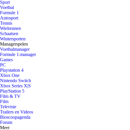
Sport
Voetbal
Formule 1
Autosport
Tennis
Wielrennen
Schaatsen
Wintersporten
Managerspelen
Voetbalmanager
Formule 1-manager
Games
PC
Playstation 4
Xbox One
Nintendo Switch
Xbox Series X|S
PlayStation 5
Film & TV
Film
Televisie
Trailers en Videos
Bioscoopagenda
Forum
Meer