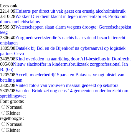
Lees ook
22
14:09
Huisarts per direct uit vak gezet om ernstig alcoholmisbruik
33
10:28
Wakker Dier dient klacht in tegen insectenfabriek Protix om
duurzaamheidsclaims
55
09:33
Waterschappen slaan alarm wegens droogte: Gereedschapskist
leeg
23
06:40
Zorgmedewerkster die 's nachts haar vriend bezocht terecht
ontslagen
18
05/08
Datalek bij Bol en de Bijenkorf na cyberaanval op logistiek
partner Ceva
34
05/08
Kind overleden na aanrijding door AH-bestelbus in Dordrecht
6
05/08
Nieuw slachtoffer in kindermisbruikzaak zorgprofessional Jan
B. (66)
12
05/08
Accell, moederbedrijf Sparta en Batavus, vraagt uitstel van
betaling aan
38
05/08
Vinted-foto's van vrouwen massaal gedeeld op seksfora
53
05/08
Van den Brink zet nog eens 14 gemeenten onder toezicht om
spreidingswet
Font-grootte:
Normaal
Kleiner
regelhoogte :
Normaal
Kleiner