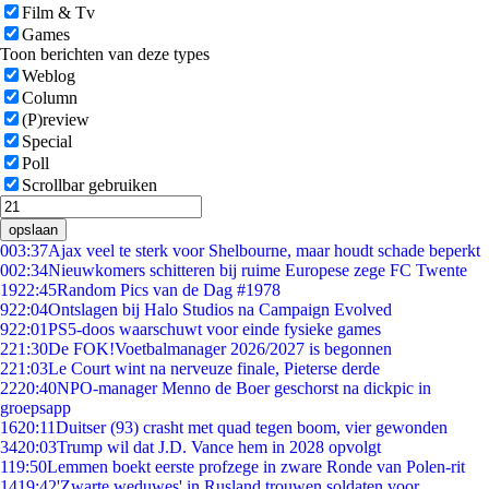
Film & Tv
Games
Toon berichten van deze types
Weblog
Column
(P)review
Special
Poll
Scrollbar gebruiken
opslaan
0
03:37
Ajax veel te sterk voor Shelbourne, maar houdt schade beperkt
0
02:34
Nieuwkomers schitteren bij ruime Europese zege FC Twente
19
22:45
Random Pics van de Dag #1978
9
22:04
Ontslagen bij Halo Studios na Campaign Evolved
9
22:01
PS5-doos waarschuwt voor einde fysieke games
2
21:30
De FOK!Voetbalmanager 2026/2027 is begonnen
2
21:03
Le Court wint na nerveuze finale, Pieterse derde
22
20:40
NPO-manager Menno de Boer geschorst na dickpic in
groepsapp
16
20:11
Duitser (93) crasht met quad tegen boom, vier gewonden
34
20:03
Trump wil dat J.D. Vance hem in 2028 opvolgt
1
19:50
Lemmen boekt eerste profzege in zware Ronde van Polen-rit
14
19:42
'Zwarte weduwes' in Rusland trouwen soldaten voor