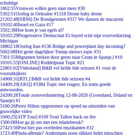
schuldige
18
02:55
Vrouwen willen geen man meer #30
53
02:51
Oorlog in Oekraïne #1318 Drone baby drone
212
02:48
[SBS6] De Bondgenoten #317 We dansen de macaroni
191
02:40
Israel en Gaza #17
35
02:38
Hoe kom je van egels af?
101
02:29
Progressieve Democraat El-Sayed wint nipt voorverkiezing
Michigan
188
02:18
Oorlog Iran #136 Bridge and powerplant day incoming?
50
02:08
Het grote dagelijkse Trump nieuws topic #31
73
01:55
Migranten breken door grens naar Ceuta in Spanje,l #10
181
01:55
[ONLINE] Roddelpraat Topic #21
228
01:02
[Videoland] B&B vol liefde 6de seizoen #1 voor de
vooruitkijkers
149
00:31
[RTL] B&B vol liefde 6de seizoen #4
144
00:29
[AKQ] #3384 Topic met vragen. En soms goede
antwoorden.
242
00:28
Totale zonsverduistering 12-08-2026 (Groenland, IJsland en
Spanje) #1
51
00:26
Perez Hilton opgenomen op spoed na uitzenden van
gruwelijke video
16
00:25
[ATP Tour] #169 Tosti Tallon back on fire
15
00:08
Hoe ga jij om met een relatiebreuk?
274
23:56
Post hier pas overleden muzikanten #32
17
23:49
Pinda-allergie? Andermans poep slikken helpt misschien