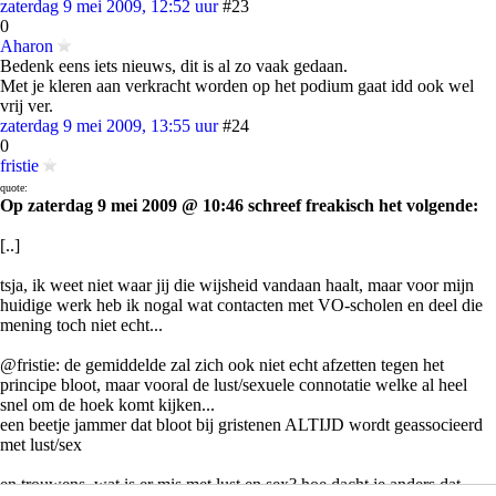
zaterdag 9 mei 2009, 12:52 uur
#23
0
Aharon
Bedenk eens iets nieuws, dit is al zo vaak gedaan.
Met je kleren aan verkracht worden op het podium gaat idd ook wel
vrij ver.
zaterdag 9 mei 2009, 13:55 uur
#24
0
fristie
quote:
Op zaterdag 9 mei 2009 @ 10:46 schreef freakisch het volgende:
[..]
tsja, ik weet niet waar jij die wijsheid vandaan haalt, maar voor mijn
huidige werk heb ik nogal wat contacten met VO-scholen en deel die
mening toch niet echt...
@fristie: de gemiddelde zal zich ook niet echt afzetten tegen het
principe bloot, maar vooral de lust/sexuele connotatie welke al heel
snel om de hoek komt kijken...
een beetje jammer dat bloot bij gristenen ALTIJD wordt geassocieerd
met lust/sex
en trouwens, wat is er mis met lust en sex? hoe dacht je anders dat