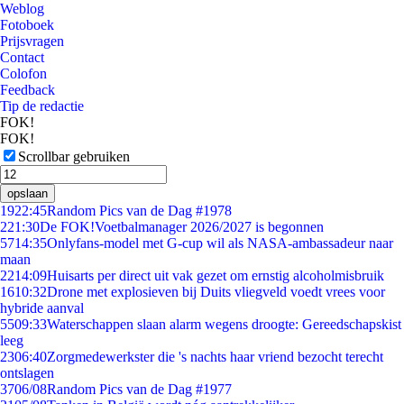
Weblog
Fotoboek
Prijsvragen
Contact
Colofon
Feedback
Tip de redactie
FOK!
FOK!
Scrollbar gebruiken
opslaan
19
22:45
Random Pics van de Dag #1978
2
21:30
De FOK!Voetbalmanager 2026/2027 is begonnen
57
14:35
Onlyfans-model met G-cup wil als NASA-ambassadeur naar
maan
22
14:09
Huisarts per direct uit vak gezet om ernstig alcoholmisbruik
16
10:32
Drone met explosieven bij Duits vliegveld voedt vrees voor
hybride aanval
55
09:33
Waterschappen slaan alarm wegens droogte: Gereedschapskist
leeg
23
06:40
Zorgmedewerkster die 's nachts haar vriend bezocht terecht
ontslagen
37
06/08
Random Pics van de Dag #1977