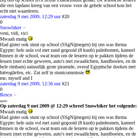
die een lapdans kreeg van een vrouw voor de gehele school kon het
echt niet waarderen.
zaterdag 9 mei 2009, 12:29 uur
#20
0
Snowbiker
veni, vidi, vici
Mwaah matig
Had gister ook stunt op school (SSgNijmegen) bij ons was thema
Egypte: hele aula vol met zand gegooid (8 kuub) palmbomen, kameel
binnen in de school, swat team om de leraren op te pakken tijdens de
lessen (met echte geweren, auto's met zwaailichten, handboeien, en de
hele rimbam) natuurlijk grote piramide, overal Egyptische doeken met
hiërogliefen, etc. Zat zelf in stuntcommissie
me, myself and I
zaterdag 9 mei 2009, 12:36 uur
#21
0
Resco
quote:
Op zaterdag 9 mei 2009 @ 12:29 schreef Snowbiker het volgende:
Mwaah matig
Had gister ook stunt op school (SSgNijmegen) bij ons was thema
Egypte: hele aula vol met zand gegooid (8 kuub) palmbomen, kameel
binnen in de school, swat team om de leraren op te pakken tijdens de
lessen (met echte geweren, auto's met zwaailichten, handboeien, en de