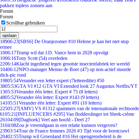
pakken topless zonnen aan
Forum
Forum
Scrollbar gebruiken
opslaan
189
06:23
[SBS6] De Oranjezomer #10 Helene je kan het niet stop
ermee
10
06:17
Trump wil dat J.D. Vance hem in 2028 opvolgt
10
06:16
Tony Scott (54) overleden
22
06:14
Klacht ingediend tegen grootste insectenfabriek ter wereld
104
06:12
NPO-manager Menno de Boer (47) op non-actief stuurde
dick-pic rond
198
05:54
Verander een letter expert (7lettereditie) #50
38
05:53
GTA VI #12 GTA VI Extended look 27 Augustus Netflix/YT
13
05:53
Verander één letter. Expert # 75 (8 letters)
48
05:52
Verander één letter: Expert #143 (9 letters)
141
05:51
Verander één letter: Expert #91 (10 letters)
225
05:27
[AMV] VS #1312 spammers van de internationale rechtsorde
61
05:21
[INFLUENCERS #295] Van flodderslinger tot Shrek-crème
261
04:09
[Dagboek] Veel aan hoofd - Deel 27
31
04:08
Zou je vreemdgaan in een relatie kunnen vergeven?
239
03:54
Tour de France femmes 2026 #3 Tijd voor de borstcrawl
204
02:55
Trump wil Groenland #16 Het opengrensbeleid is de