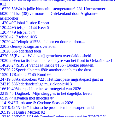
#12
162
20:58
Wat is jullie binnenhuistemperatuur? #81 Horrorzomer
60
20:54
Lisa (38) vermoord in Griekenland door Afghaanse
asielzoeker
14
20:49
Global Justice Report
1
20:44
+5 telspel #144 Keer 5 =
1
20:44
+9 telspel #74
99
20:42
+7 telspel #95
120
20:42
Teltopic #1558 tel door en door en door....
2
20:37
Jerney Kaagman overleden
120
20:36
Nederland toen
42
20:35
[Eva vd Wijdeven] geruchten over dakloosheid
70
20:29
Een tactische/militaire analyse van het front in Oekraïne #31
146
20:24
[SBS6] Vandaag Inside #136 - Boekje pluggen.
238
20:22
Speciaalbieren #80: another one bites the dust
15
20:17
Radio 2 #145 Ruud 66
247
19:58
Asielzoekers #22 : Het Europese migratiepact gaat in
242
19:53
Nederlandstalige muziektopic #13
166
19:49
Voorspel hier het warmtegetal van 2026
22
19:45
[Dagboek] Mijn struggles in het dagelijks leven
65
19:44
Afvallen met injecties #4
114
19:43
Hurricane & Cyclone Season 2026
151
19:42
"Niche"-historische producten in de supermarkt
265
19:31
Duitse Muziek #2
132
19:30
[DRT SC] #6: RendacGoden sponsored by TONZON