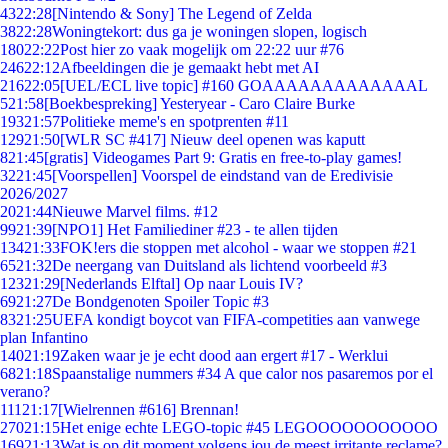
43
22:28
[Nintendo & Sony] The Legend of Zelda
38
22:28
Woningtekort: dus ga je woningen slopen, logisch
180
22:22
Post hier zo vaak mogelijk om 22:22 uur #76
246
22:12
Afbeeldingen die je gemaakt hebt met AI
216
22:05
[UEL/ECL live topic] #160 GOAAAAAAAAAAAAAL
5
21:58
[Boekbespreking] Yesteryear - Caro Claire Burke
193
21:57
Politieke meme's en spotprenten #11
129
21:50
[WLR SC #417] Nieuw deel openen was kaputt
8
21:45
[gratis] Videogames Part 9: Gratis en free-to-play games!
32
21:45
[Voorspellen] Voorspel de eindstand van de Eredivisie
2026/2027
20
21:44
Nieuwe Marvel films. #12
99
21:39
[NPO1] Het Familiediner #23 - te allen tijden
134
21:33
FOK!ers die stoppen met alcohol - waar we stoppen #21
65
21:32
De neergang van Duitsland als lichtend voorbeeld #3
123
21:29
[Nederlands Elftal] Op naar Louis IV?
69
21:27
De Bondgenoten Spoiler Topic #3
83
21:25
UEFA kondigt boycot van FIFA-competities aan vanwege
plan Infantino
140
21:19
Zaken waar je je echt dood aan ergert #17 - Werklui
68
21:18
Spaanstalige nummers #34 A que calor nos pasaremos por el
verano?
111
21:17
[Wielrennen #616] Brennan!
270
21:15
Het enige echte LEGO-topic #45 LEGOOOOOOOOOOO
169
21:13
Wat is op dit moment volgens jou de meest irritante reclame?