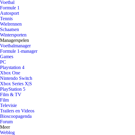
Voetbal
Formule 1
Autosport
Tennis
Wielrennen
Schaatsen
Wintersporten
Managerspelen
Voetbalmanager
Formule 1-manager
Games
PC
Playstation 4
Xbox One
Nintendo Switch
Xbox Series X|S
PlayStation 5
Film & TV
Film
Televisie
Trailers en Videos
Bioscoopagenda
Forum
Meer
Weblog