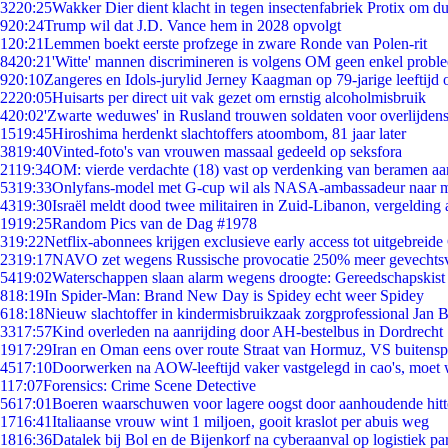
32
20:25
Wakker Dier dient klacht in tegen insectenfabriek Protix om 
9
20:24
Trump wil dat J.D. Vance hem in 2028 opvolgt
1
20:21
Lemmen boekt eerste profzege in zware Ronde van Polen-rit
84
20:21
'Witte' mannen discrimineren is volgens OM geen enkel probl
9
20:10
Zangeres en Idols-jurylid Jerney Kaagman op 79-jarige leeftijd 
22
20:05
Huisarts per direct uit vak gezet om ernstig alcoholmisbruik
4
20:02
'Zwarte weduwes' in Rusland trouwen soldaten voor overlijdens
15
19:45
Hiroshima herdenkt slachtoffers atoombom, 81 jaar later
38
19:40
Vinted-foto's van vrouwen massaal gedeeld op seksfora
21
19:34
OM: vierde verdachte (18) vast op verdenking van beramen aa
53
19:33
Onlyfans-model met G-cup wil als NASA-ambassadeur naar 
43
19:30
Israël meldt dood twee militairen in Zuid-Libanon, vergeldin
19
19:25
Random Pics van de Dag #1978
3
19:22
Netflix-abonnees krijgen exclusieve early access tot uitgebreide
23
19:17
NAVO zet wegens Russische provocatie 250% meer gevechtsvl
54
19:02
Waterschappen slaan alarm wegens droogte: Gereedschapskist
8
18:19
In Spider-Man: Brand New Day is Spidey echt weer Spidey
6
18:18
Nieuw slachtoffer in kindermisbruikzaak zorgprofessional Jan B
33
17:57
Kind overleden na aanrijding door AH-bestelbus in Dordrecht
19
17:29
Iran en Oman eens over route Straat van Hormuz, VS buitensp
45
17:10
Doorwerken na AOW-leeftijd vaker vastgelegd in cao's, moet
1
17:07
Forensics: Crime Scene Detective
56
17:01
Boeren waarschuwen voor lagere oogst door aanhoudende hitt
17
16:41
Italiaanse vrouw wint 1 miljoen, gooit kraslot per abuis weg
18
16:36
Datalek bij Bol en de Bijenkorf na cyberaanval op logistiek pa