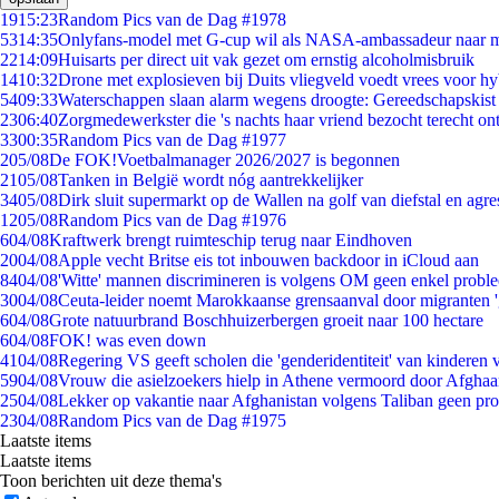
19
15:23
Random Pics van de Dag #1978
53
14:35
Onlyfans-model met G-cup wil als NASA-ambassadeur naar 
22
14:09
Huisarts per direct uit vak gezet om ernstig alcoholmisbruik
14
10:32
Drone met explosieven bij Duits vliegveld voedt vrees voor hy
54
09:33
Waterschappen slaan alarm wegens droogte: Gereedschapskist
23
06:40
Zorgmedewerkster die 's nachts haar vriend bezocht terecht on
33
00:35
Random Pics van de Dag #1977
2
05/08
De FOK!Voetbalmanager 2026/2027 is begonnen
21
05/08
Tanken in België wordt nóg aantrekkelijker
34
05/08
Dirk sluit supermarkt op de Wallen na golf van diefstal en agre
12
05/08
Random Pics van de Dag #1976
6
04/08
Kraftwerk brengt ruimteschip terug naar Eindhoven
20
04/08
Apple vecht Britse eis tot inbouwen backdoor in iCloud aan
84
04/08
'Witte' mannen discrimineren is volgens OM geen enkel probl
30
04/08
Ceuta-leider noemt Marokkaanse grensaanval door migranten 
6
04/08
Grote natuurbrand Boschhuizerbergen groeit naar 100 hectare
6
04/08
FOK! was even down
41
04/08
Regering VS geeft scholen die 'genderidentiteit' van kinderen
59
04/08
Vrouw die asielzoekers hielp in Athene vermoord door Afghaa
25
04/08
Lekker op vakantie naar Afghanistan volgens Taliban geen pr
23
04/08
Random Pics van de Dag #1975
Laatste items
Laatste items
Toon berichten uit deze thema's