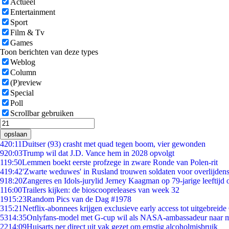
Actueel
Entertainment
Sport
Film & Tv
Games
Toon berichten van deze types
Weblog
Column
(P)review
Special
Poll
Scrollbar gebruiken
opslaan
4
20:11
Duitser (93) crasht met quad tegen boom, vier gewonden
9
20:03
Trump wil dat J.D. Vance hem in 2028 opvolgt
1
19:50
Lemmen boekt eerste profzege in zware Ronde van Polen-rit
4
19:42
'Zwarte weduwes' in Rusland trouwen soldaten voor overlijdens
9
18:20
Zangeres en Idols-jurylid Jerney Kaagman op 79-jarige leeftijd 
1
16:00
Trailers kijken: de bioscoopreleases van week 32
19
15:23
Random Pics van de Dag #1978
3
15:21
Netflix-abonnees krijgen exclusieve early access tot uitgebreide
53
14:35
Onlyfans-model met G-cup wil als NASA-ambassadeur naar 
22
14:09
Huisarts per direct uit vak gezet om ernstig alcoholmisbruik