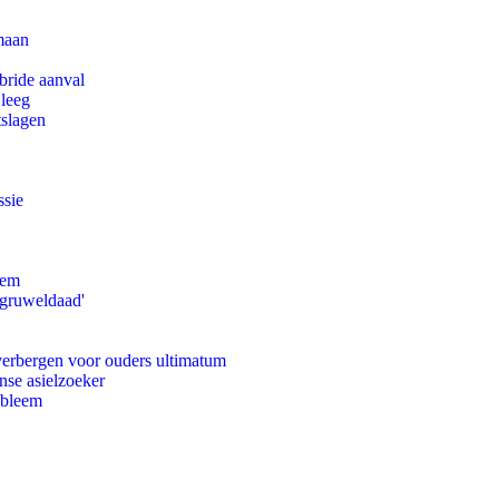
maan
bride aanval
 leeg
tslagen
ssie
eem
'gruweldaad'
 verbergen voor ouders ultimatum
nse asielzoeker
obleem