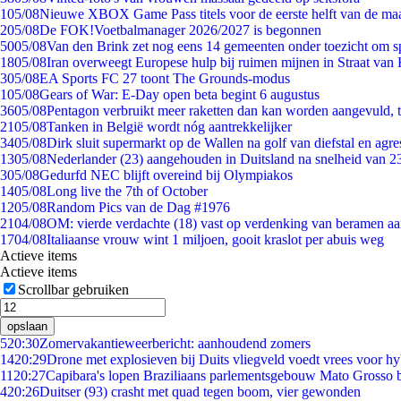
1
05/08
Nieuwe XBOX Game Pass titels voor de eerste helft van de ma
2
05/08
De FOK!Voetbalmanager 2026/2027 is begonnen
50
05/08
Van den Brink zet nog eens 14 gemeenten onder toezicht om s
18
05/08
Iran overweegt Europese hulp bij ruimen mijnen in Straat va
3
05/08
EA Sports FC 27 toont The Grounds-modus
1
05/08
Gears of War: E-Day open beta begint 6 augustus
36
05/08
Pentagon verbruikt meer raketten dan kan worden aangevuld, t
21
05/08
Tanken in België wordt nóg aantrekkelijker
34
05/08
Dirk sluit supermarkt op de Wallen na golf van diefstal en agre
13
05/08
Nederlander (23) aangehouden in Duitsland na snelheid van 
3
05/08
Gedurfd NEC blijft overeind bij Olympiakos
14
05/08
Long live the 7th of October
12
05/08
Random Pics van de Dag #1976
21
04/08
OM: vierde verdachte (18) vast op verdenking van beramen aa
17
04/08
Italiaanse vrouw wint 1 miljoen, gooit kraslot per abuis weg
Actieve items
Actieve items
Scrollbar gebruiken
opslaan
5
20:30
Zomervakantieweerbericht: aanhoudend zomers
14
20:29
Drone met explosieven bij Duits vliegveld voedt vrees voor hy
11
20:27
Capibara's lopen Braziliaans parlementsgebouw Mato Grosso 
4
20:26
Duitser (93) crasht met quad tegen boom, vier gewonden