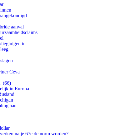
ar
binnen
g aangekondigd
bride aanval
duurzaamheidsclaims
el
iegtuigen in
 leeg
tslagen
rtner Ceva
. (66)
lijk in Europa
Rusland
ichigan
aling aan
ollar
 werken na je 67e de norm worden?