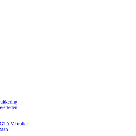
uitkering
overleden
 GTA VI trailer
maan