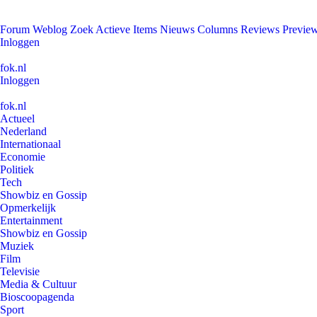
Forum
Weblog
Zoek
Actieve Items
Nieuws
Columns
Reviews
Previe
Inloggen
fok.nl
Inloggen
fok.nl
Actueel
Nederland
Internationaal
Economie
Politiek
Tech
Showbiz en Gossip
Opmerkelijk
Entertainment
Showbiz en Gossip
Muziek
Film
Televisie
Media & Cultuur
Bioscoopagenda
Sport