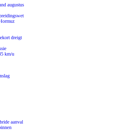
and augustus
preidingswet
n Hormuz
ekort dreigt
ssie
235 km/u
nslag
bride aanval
binnen