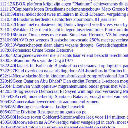
1
12:12
XBOX platform krijgt zijn eigen "Platinum" achievements dit ja
11
11:27
Capibara's lopen Braziliaans parlementsgebouw Mato Grosso 
43
10:59
Israël meldt dood twee militairen in Zuid-Libanon, vergeldin
15
10:48
Hiroshima herdenkt slachtoffers atoombom, 81 jaar later
14
10:32
Drone met explosieven bij Duits vliegveld voedt vrees voor hy
32
10:28
Wakker Dier dient klacht in tegen insectenfabriek Protix om 
19
10:16
Iran en Oman eens over route Straat van Hormuz, VS buitensp
23
10:08
NAVO zet wegens Russische provocatie 250% meer gevechtsvl
54
09:33
Waterschappen slaan alarm wegens droogte: Gereedschapskist
1
07:00
Forensics: Crime Scene Detective
23
06:40
Zorgmedewerkster die 's nachts haar vriend bezocht terecht on
33
00:35
Random Pics van de Dag #1977
18
22:40
Datalek bij Bol en de Bijenkorf na cyberaanval op logistiek pa
33
22:27
Kind overleden na aanrijding door AH-bestelbus in Dordrecht
6
22:14
Nieuw slachtoffer in kindermisbruikzaak zorgprofessional Jan B
3
20:49
Geen Qatar en Abu Dhabi? Dan eindigt Formule 1-seizoen moge
5
20:44
Litouwen vindt opnieuw migrantentunnel onder grens met Wit-
44
20:34
Progressieve Democraat El-Sayed wint nipt voorverkiezing M
11
05/08
Accell, moederbedrijf Sparta en Batavus, vraagt uitstel van bet
5
05/08
Zomervakantieweerbericht: aanhoudend zomers
1
05/08
Vollering de sterkste na lastige heuvelrit
8
05/08
The Division Resurgence nu gratis op pc
36
05/08
Hackers roven Coldcard-bitcoinwallets leeg voor 114 miljoen d
45
05/08
Doorwerken na AOW-leeftijd vaker vastgelegd in cao's, moet
38
05/08
Vinted-foto's van vrouwen massaal gedeeld op seksfora