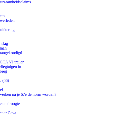
duurzaamheidsclaims
eem
overleden
uitkering
nslag
maan
g aangekondigd
 GTA VI trailer
iegtuigen in
 leeg
. (66)
el
 werken na je 67e de norm worden?
e en droogte
rtner Ceva