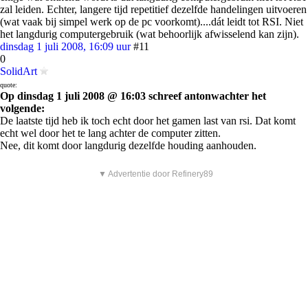
zal leiden. Echter, langere tijd repetitief dezelfde handelingen uitvoeren
(wat vaak bij simpel werk op de pc voorkomt)....dát leidt tot RSI. Niet
het langdurig computergebruik (wat behoorlijk afwisselend kan zijn).
dinsdag 1 juli 2008, 16:09 uur
#11
0
SolidArt
quote:
Op dinsdag 1 juli 2008 @ 16:03 schreef antonwachter het
volgende:
De laatste tijd heb ik toch echt door het gamen last van rsi. Dat komt
echt wel door het te lang achter de computer zitten.
Nee, dit komt door langdurig dezelfde houding aanhouden.
▼ Advertentie door Refinery89