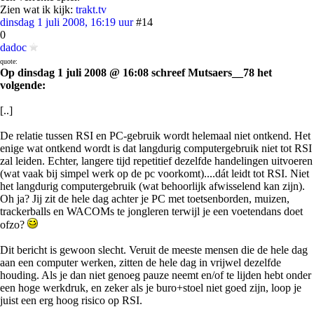
Zien wat ik kijk:
trakt.tv
dinsdag 1 juli 2008, 16:19 uur
#14
0
dadoc
quote:
Op dinsdag 1 juli 2008 @ 16:08 schreef Mutsaers__78 het
volgende:
[..]
De relatie tussen RSI en PC-gebruik wordt helemaal niet ontkend. Het
enige wat ontkend wordt is dat langdurig computergebruik niet tot RSI
zal leiden. Echter, langere tijd repetitief dezelfde handelingen uitvoeren
(wat vaak bij simpel werk op de pc voorkomt)....dát leidt tot RSI. Niet
het langdurig computergebruik (wat behoorlijk afwisselend kan zijn).
Oh ja? Jij zit de hele dag achter je PC met toetsenborden, muizen,
trackerballs en WACOMs te jongleren terwijl je een voetendans doet
ofzo?
Dit bericht is gewoon slecht. Veruit de meeste mensen die de hele dag
aan een computer werken, zitten de hele dag in vrijwel dezelfde
houding. Als je dan niet genoeg pauze neemt en/of te lijden hebt onder
een hoge werkdruk, en zeker als je buro+stoel niet goed zijn, loop je
juist een erg hoog risico op RSI.