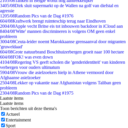
21
05/08
Tanken in België wordt nóg aantrekkelijker
34
05/08
Dirk sluit supermarkt op de Wallen na golf van diefstal en
agressie
12
05/08
Random Pics van de Dag #1976
6
04/08
Kraftwerk brengt ruimteschip terug naar Eindhoven
20
04/08
Apple vecht Britse eis tot inbouwen backdoor in iCloud aan
84
04/08
'Witte' mannen discrimineren is volgens OM geen enkel
probleem
30
04/08
Ceuta-leider noemt Marokkaanse grensaanval door migranten
'gruweldaad'
6
04/08
Grote natuurbrand Boschhuizerbergen groeit naar 100 hectare
6
04/08
FOK! was even down
41
04/08
Regering VS geeft scholen die 'genderidentiteit' van kinderen
verbergen voor ouders ultimatum
59
04/08
Vrouw die asielzoekers hielp in Athene vermoord door
Afghaanse asielzoeker
25
04/08
Lekker op vakantie naar Afghanistan volgens Taliban geen
probleem
23
04/08
Random Pics van de Dag #1975
Laatste items
Laatste items
Toon berichten uit deze thema's
Actueel
Entertainment
Sport