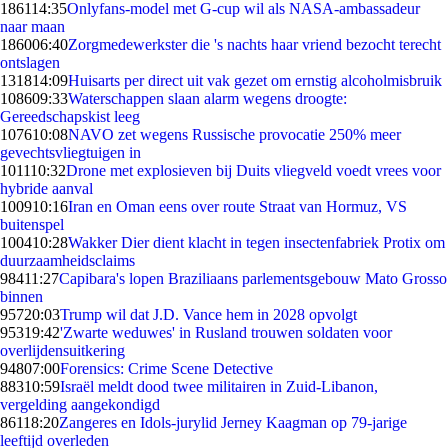
1861
14:35
Onlyfans-model met G-cup wil als NASA-ambassadeur
naar maan
1860
06:40
Zorgmedewerkster die 's nachts haar vriend bezocht terecht
ontslagen
1318
14:09
Huisarts per direct uit vak gezet om ernstig alcoholmisbruik
1086
09:33
Waterschappen slaan alarm wegens droogte:
Gereedschapskist leeg
1076
10:08
NAVO zet wegens Russische provocatie 250% meer
gevechtsvliegtuigen in
1011
10:32
Drone met explosieven bij Duits vliegveld voedt vrees voor
hybride aanval
1009
10:16
Iran en Oman eens over route Straat van Hormuz, VS
buitenspel
1004
10:28
Wakker Dier dient klacht in tegen insectenfabriek Protix om
duurzaamheidsclaims
984
11:27
Capibara's lopen Braziliaans parlementsgebouw Mato Grosso
binnen
957
20:03
Trump wil dat J.D. Vance hem in 2028 opvolgt
953
19:42
'Zwarte weduwes' in Rusland trouwen soldaten voor
overlijdensuitkering
948
07:00
Forensics: Crime Scene Detective
883
10:59
Israël meldt dood twee militairen in Zuid-Libanon,
vergelding aangekondigd
861
18:20
Zangeres en Idols-jurylid Jerney Kaagman op 79-jarige
leeftijd overleden