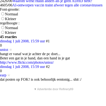
24
26/06
Waarom werkt ritalin anders als je geen ADHD hebt?
46
05/06
AI-ontworpen vaccin traint afweer tegen alle coronavirussen
Font-grootte:
Normaal
Kleiner
regelhoogte :
Normaal
Kleiner
45 reacties
dinsdag 1 juli 2008, 15:59 uur
#1
0
unioz
hangt er vanaf wat je achter de pc doet...
Beter een gat in je hand, dan een hand in je gat
http://www.flickr.com/photos/unioz/
dinsdag 1 juli 2008, 15:59 uur
#2
0
earp
dat posten op FOK! is ook behoorlijk eentonig... shit :/
▼ Advertentie door Refinery89