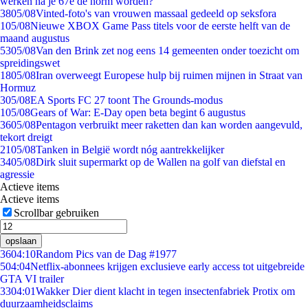
werken na je 67e de norm worden?
38
05/08
Vinted-foto's van vrouwen massaal gedeeld op seksfora
1
05/08
Nieuwe XBOX Game Pass titels voor de eerste helft van de
maand augustus
53
05/08
Van den Brink zet nog eens 14 gemeenten onder toezicht om
spreidingswet
18
05/08
Iran overweegt Europese hulp bij ruimen mijnen in Straat van
Hormuz
3
05/08
EA Sports FC 27 toont The Grounds-modus
1
05/08
Gears of War: E-Day open beta begint 6 augustus
36
05/08
Pentagon verbruikt meer raketten dan kan worden aangevuld,
tekort dreigt
21
05/08
Tanken in België wordt nóg aantrekkelijker
34
05/08
Dirk sluit supermarkt op de Wallen na golf van diefstal en
agressie
Actieve items
Actieve items
Scrollbar gebruiken
opslaan
36
04:10
Random Pics van de Dag #1977
5
04:04
Netflix-abonnees krijgen exclusieve early access tot uitgebreide
GTA VI trailer
33
04:01
Wakker Dier dient klacht in tegen insectenfabriek Protix om
duurzaamheidsclaims