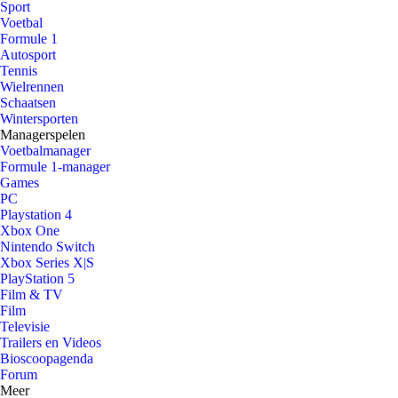
Sport
Voetbal
Formule 1
Autosport
Tennis
Wielrennen
Schaatsen
Wintersporten
Managerspelen
Voetbalmanager
Formule 1-manager
Games
PC
Playstation 4
Xbox One
Nintendo Switch
Xbox Series X|S
PlayStation 5
Film & TV
Film
Televisie
Trailers en Videos
Bioscoopagenda
Forum
Meer