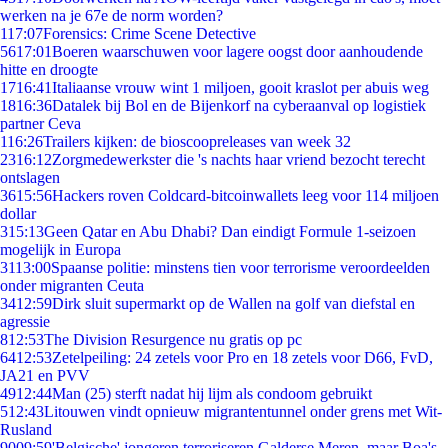
werken na je 67e de norm worden?
1
17:07
Forensics: Crime Scene Detective
56
17:01
Boeren waarschuwen voor lagere oogst door aanhoudende
hitte en droogte
17
16:41
Italiaanse vrouw wint 1 miljoen, gooit kraslot per abuis weg
18
16:36
Datalek bij Bol en de Bijenkorf na cyberaanval op logistiek
partner Ceva
1
16:26
Trailers kijken: de bioscoopreleases van week 32
23
16:12
Zorgmedewerkster die 's nachts haar vriend bezocht terecht
ontslagen
36
15:56
Hackers roven Coldcard-bitcoinwallets leeg voor 114 miljoen
dollar
3
15:13
Geen Qatar en Abu Dhabi? Dan eindigt Formule 1-seizoen
mogelijk in Europa
31
13:00
Spaanse politie: minstens tien voor terrorisme veroordeelden
onder migranten Ceuta
34
12:59
Dirk sluit supermarkt op de Wallen na golf van diefstal en
agressie
8
12:53
The Division Resurgence nu gratis op pc
64
12:53
Zetelpeiling: 24 zetels voor Pro en 18 zetels voor D66, FvD,
JA21 en PVV
49
12:44
Man (25) sterft nadat hij lijm als condoom gebruikt
5
12:43
Litouwen vindt opnieuw migrantentunnel onder grens met Wit-
Rusland
90
09:59
'Belgische' jongeren terroriseren Galderse Meren, maar Boa's