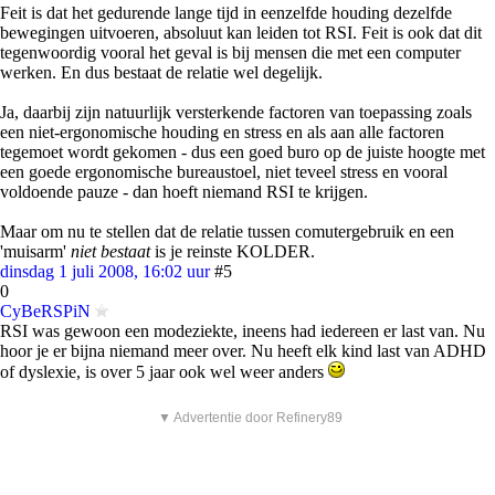
Feit is dat het gedurende lange tijd in eenzelfde houding dezelfde
bewegingen uitvoeren, absoluut kan leiden tot RSI. Feit is ook dat dit
tegenwoordig vooral het geval is bij mensen die met een computer
werken. En dus bestaat de relatie wel degelijk.
Ja, daarbij zijn natuurlijk versterkende factoren van toepassing zoals
een niet-ergonomische houding en stress en als aan alle factoren
tegemoet wordt gekomen - dus een goed buro op de juiste hoogte met
een goede ergonomische bureaustoel, niet teveel stress en vooral
voldoende pauze - dan hoeft niemand RSI te krijgen.
Maar om nu te stellen dat de relatie tussen comutergebruik en een
'muisarm'
niet bestaat
is je reinste KOLDER.
dinsdag 1 juli 2008, 16:02 uur
#5
0
CyBeRSPiN
RSI was gewoon een modeziekte, ineens had iedereen er last van. Nu
hoor je er bijna niemand meer over. Nu heeft elk kind last van ADHD
of dyslexie, is over 5 jaar ook wel weer anders
▼ Advertentie door Refinery89