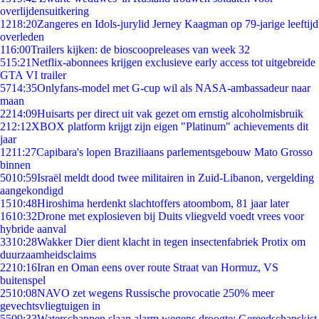
overlijdensuitkering
12
18:20
Zangeres en Idols-jurylid Jerney Kaagman op 79-jarige leeftijd
overleden
1
16:00
Trailers kijken: de bioscoopreleases van week 32
5
15:21
Netflix-abonnees krijgen exclusieve early access tot uitgebreide
GTA VI trailer
57
14:35
Onlyfans-model met G-cup wil als NASA-ambassadeur naar
maan
22
14:09
Huisarts per direct uit vak gezet om ernstig alcoholmisbruik
2
12:12
XBOX platform krijgt zijn eigen "Platinum" achievements dit
jaar
12
11:27
Capibara's lopen Braziliaans parlementsgebouw Mato Grosso
binnen
50
10:59
Israël meldt dood twee militairen in Zuid-Libanon, vergelding
aangekondigd
15
10:48
Hiroshima herdenkt slachtoffers atoombom, 81 jaar later
16
10:32
Drone met explosieven bij Duits vliegveld voedt vrees voor
hybride aanval
33
10:28
Wakker Dier dient klacht in tegen insectenfabriek Protix om
duurzaamheidsclaims
22
10:16
Iran en Oman eens over route Straat van Hormuz, VS
buitenspel
25
10:08
NAVO zet wegens Russische provocatie 250% meer
gevechtsvliegtuigen in
55
09:33
Waterschappen slaan alarm wegens droogte: Gereedschapskist