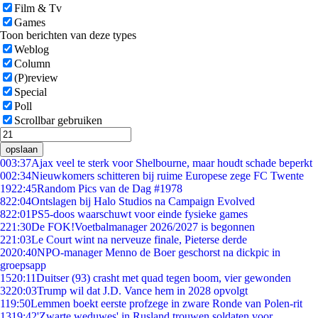
Film & Tv
Games
Toon berichten van deze types
Weblog
Column
(P)review
Special
Poll
Scrollbar gebruiken
opslaan
0
03:37
Ajax veel te sterk voor Shelbourne, maar houdt schade beperkt
0
02:34
Nieuwkomers schitteren bij ruime Europese zege FC Twente
19
22:45
Random Pics van de Dag #1978
8
22:04
Ontslagen bij Halo Studios na Campaign Evolved
8
22:01
PS5-doos waarschuwt voor einde fysieke games
2
21:30
De FOK!Voetbalmanager 2026/2027 is begonnen
2
21:03
Le Court wint na nerveuze finale, Pieterse derde
20
20:40
NPO-manager Menno de Boer geschorst na dickpic in
groepsapp
15
20:11
Duitser (93) crasht met quad tegen boom, vier gewonden
32
20:03
Trump wil dat J.D. Vance hem in 2028 opvolgt
1
19:50
Lemmen boekt eerste profzege in zware Ronde van Polen-rit
13
19:42
'Zwarte weduwes' in Rusland trouwen soldaten voor