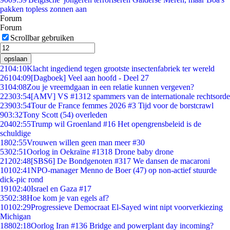
pakken topless zonnen aan
Forum
Forum
Scrollbar gebruiken
opslaan
21
04:10
Klacht ingediend tegen grootste insectenfabriek ter wereld
261
04:09
[Dagboek] Veel aan hoofd - Deel 27
31
04:08
Zou je vreemdgaan in een relatie kunnen vergeven?
223
03:54
[AMV] VS #1312 spammers van de internationale rechtsorde
239
03:54
Tour de France femmes 2026 #3 Tijd voor de borstcrawl
9
03:32
Tony Scott (54) overleden
204
02:55
Trump wil Groenland #16 Het opengrensbeleid is de
schuldige
18
02:55
Vrouwen willen geen man meer #30
53
02:51
Oorlog in Oekraïne #1318 Drone baby drone
212
02:48
[SBS6] De Bondgenoten #317 We dansen de macaroni
101
02:41
NPO-manager Menno de Boer (47) op non-actief stuurde
dick-pic rond
191
02:40
Israel en Gaza #17
35
02:38
Hoe kom je van egels af?
101
02:29
Progressieve Democraat El-Sayed wint nipt voorverkiezing
Michigan
188
02:18
Oorlog Iran #136 Bridge and powerplant day incoming?