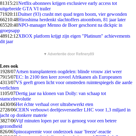
813
15:21
Netflix-abonnees krijgen exclusieve early access tot
uitgebreide GTA VI trailer
719
20:11
Duitser (93) crasht met quad tegen boom, vier gewonden
662
10:48
Hiroshima herdenkt slachtoffers atoombom, 81 jaar later
655
20:40
NPO-manager Menno de Boer geschorst na dickpic in
groepsapp
489
12:12
XBOX platform krijgt zijn eigen "Platinum" achievements
dit jaar
▼ Advertentie door Refinery89
Lees ook
19
28/07
Artsen transplanteren oogdelen: blinde vrouw ziet weer
79
15/07
EC: In 2100 tien keer zoveel Afrikanen als Europeanen
43
13/07
VS geeft groen licht voor omstreden ruimtespiegels die aarde
verlichten
11
05/07
Dertig jaar na klonen van Dolly: van schaap tot
stamcelrevolutie
44
30/06
Het échte verhaal over ultrabewerkt eten
27
28/06
CERN verbouwt deeltjesversneller LHC voor 1,3 miljard in
jacht op donkere materie
38
27/06
Vijf minuten lopen per uur is genoeg voor een betere
gezondheid
8
26/06
Spinozapremie voor onderzoek naar 'freeze'-reactie