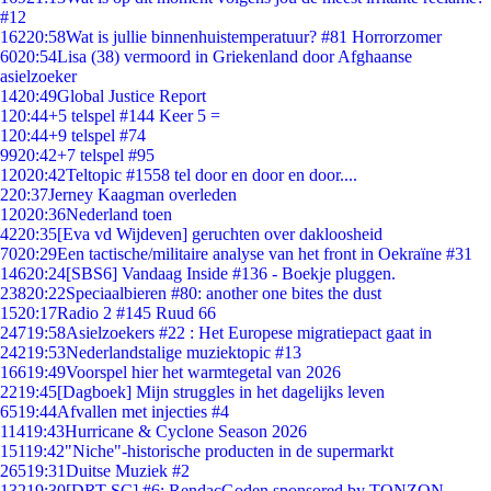
#12
162
20:58
Wat is jullie binnenhuistemperatuur? #81 Horrorzomer
60
20:54
Lisa (38) vermoord in Griekenland door Afghaanse
asielzoeker
14
20:49
Global Justice Report
1
20:44
+5 telspel #144 Keer 5 =
1
20:44
+9 telspel #74
99
20:42
+7 telspel #95
120
20:42
Teltopic #1558 tel door en door en door....
2
20:37
Jerney Kaagman overleden
120
20:36
Nederland toen
42
20:35
[Eva vd Wijdeven] geruchten over dakloosheid
70
20:29
Een tactische/militaire analyse van het front in Oekraïne #31
146
20:24
[SBS6] Vandaag Inside #136 - Boekje pluggen.
238
20:22
Speciaalbieren #80: another one bites the dust
15
20:17
Radio 2 #145 Ruud 66
247
19:58
Asielzoekers #22 : Het Europese migratiepact gaat in
242
19:53
Nederlandstalige muziektopic #13
166
19:49
Voorspel hier het warmtegetal van 2026
22
19:45
[Dagboek] Mijn struggles in het dagelijks leven
65
19:44
Afvallen met injecties #4
114
19:43
Hurricane & Cyclone Season 2026
151
19:42
"Niche"-historische producten in de supermarkt
265
19:31
Duitse Muziek #2
132
19:30
[DRT SC] #6: RendacGoden sponsored by TONZON