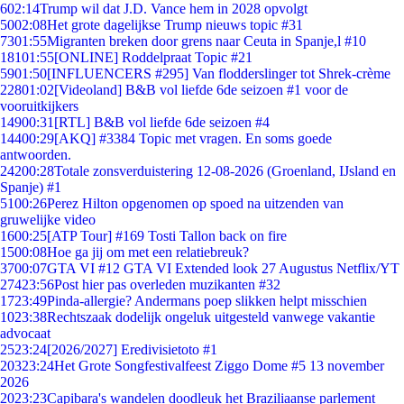
6
02:14
Trump wil dat J.D. Vance hem in 2028 opvolgt
50
02:08
Het grote dagelijkse Trump nieuws topic #31
73
01:55
Migranten breken door grens naar Ceuta in Spanje,l #10
181
01:55
[ONLINE] Roddelpraat Topic #21
59
01:50
[INFLUENCERS #295] Van flodderslinger tot Shrek-crème
228
01:02
[Videoland] B&B vol liefde 6de seizoen #1 voor de
vooruitkijkers
149
00:31
[RTL] B&B vol liefde 6de seizoen #4
144
00:29
[AKQ] #3384 Topic met vragen. En soms goede
antwoorden.
242
00:28
Totale zonsverduistering 12-08-2026 (Groenland, IJsland en
Spanje) #1
51
00:26
Perez Hilton opgenomen op spoed na uitzenden van
gruwelijke video
16
00:25
[ATP Tour] #169 Tosti Tallon back on fire
15
00:08
Hoe ga jij om met een relatiebreuk?
37
00:07
GTA VI #12 GTA VI Extended look 27 Augustus Netflix/YT
274
23:56
Post hier pas overleden muzikanten #32
17
23:49
Pinda-allergie? Andermans poep slikken helpt misschien
10
23:38
Rechtszaak dodelijk ongeluk uitgesteld vanwege vakantie
advocaat
25
23:24
[2026/2027] Eredivisietoto #1
203
23:24
Het Grote Songfestivalfeest Ziggo Dome #5 13 november
2026
20
23:23
Capibara's wandelen doodleuk het Braziliaanse parlement