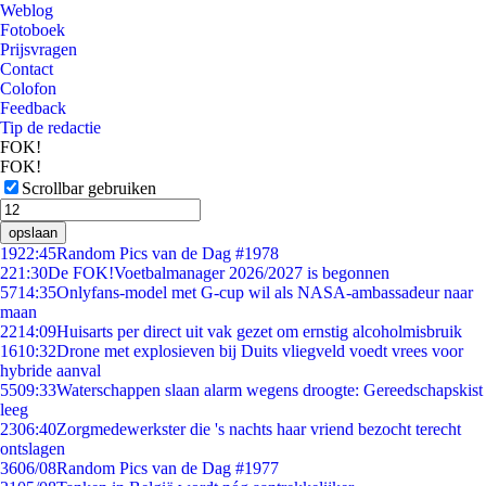
Weblog
Fotoboek
Prijsvragen
Contact
Colofon
Feedback
Tip de redactie
FOK!
FOK!
Scrollbar gebruiken
opslaan
19
22:45
Random Pics van de Dag #1978
2
21:30
De FOK!Voetbalmanager 2026/2027 is begonnen
57
14:35
Onlyfans-model met G-cup wil als NASA-ambassadeur naar
maan
22
14:09
Huisarts per direct uit vak gezet om ernstig alcoholmisbruik
16
10:32
Drone met explosieven bij Duits vliegveld voedt vrees voor
hybride aanval
55
09:33
Waterschappen slaan alarm wegens droogte: Gereedschapskist
leeg
23
06:40
Zorgmedewerkster die 's nachts haar vriend bezocht terecht
ontslagen
36
06/08
Random Pics van de Dag #1977