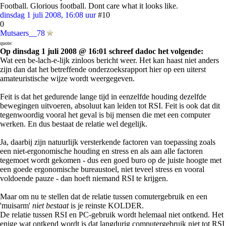
Football. Glorious football. Dont care what it looks like.
dinsdag 1 juli 2008, 16:08 uur
#10
0
Mutsaers__78
quote:
Op dinsdag 1 juli 2008 @ 16:01 schreef dadoc het volgende:
Wat een be-lach-e-lijk zinloos bericht weer. Het kan haast niet anders
zijn dan dat het betreffende onderzoeksrapport hier op een uiterst
amateuristische wijze wordt weergegeven.
Feit is dat het gedurende lange tijd in eenzelfde houding dezelfde
bewegingen uitvoeren, absoluut kan leiden tot RSI. Feit is ook dat dit
tegenwoordig vooral het geval is bij mensen die met een computer
werken. En dus bestaat de relatie wel degelijk.
Ja, daarbij zijn natuurlijk versterkende factoren van toepassing zoals
een niet-ergonomische houding en stress en als aan alle factoren
tegemoet wordt gekomen - dus een goed buro op de juiste hoogte met
een goede ergonomische bureaustoel, niet teveel stress en vooral
voldoende pauze - dan hoeft niemand RSI te krijgen.
Maar om nu te stellen dat de relatie tussen comutergebruik en een
'muisarm'
niet bestaat
is je reinste KOLDER.
De relatie tussen RSI en PC-gebruik wordt helemaal niet ontkend. Het
enige wat ontkend wordt is dat langdurig computergebruik niet tot RSI