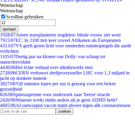
Wetenschap
Wetenschap
Scrollbar gebruiken
opslaan
19
28/07
Artsen transplanteren oogdelen: blinde vrouw ziet weer
79
15/07
EC: In 2100 tien keer zoveel Afrikanen als Europeanen
43
13/07
VS geeft groen licht voor omstreden ruimtespiegels die aarde
verlichten
11
05/07
Dertig jaar na klonen van Dolly: van schaap tot
stamcelrevolutie
44
30/06
Het échte verhaal over ultrabewerkt eten
27
28/06
CERN verbouwt deeltjesversneller LHC voor 1,3 miljard in
jacht op donkere materie
38
27/06
Vijf minuten lopen per uur is genoeg voor een betere
gezondheid
8
26/06
Spinozapremie voor onderzoek naar 'freeze'-reactie
24
26/06
Waarom werkt ritalin anders als je geen ADHD hebt?
46
05/06
AI-ontworpen vaccin traint afweer tegen alle coronavirussen