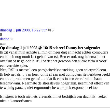
dinsdag 1 juli 2008, 16:22 uur
#15
0
dadoc
quote:
Op dinsdag 1 juli 2008 @ 16:15 schreef Danny het volgende:
Ik zit vanaf mijn achtste al min of meer dag en nacht achter computers
en ik heb nog nooit last gehad van rsi. Ben er ook nog helemaal niet
over uit of ik geloof in RSI of dat het gewoon een sjieke term is voor
een verrekte spier.
Nee, RSI is meestal een pees(schede)ontsteking, geen spierprobleem.
Ik heb net als jij van heel jongs af aan met computers gewerkt/gespeeld
en nooit problemen gehad - totdat ik eens in een zeer drukke baan
terechtkwam. Naarmate de stresslevels hoger zijn, neemt het effect van
te weinig pauze / niet-ergonomische werkplek exponentieel toe.
En stress is toch niet iets vreemds in het bedrijfsleven dacht ik - zeker
niet in kantoorbanen.
Een forumpje runnen lijkt mij niet ZO stressvol, met alle respect