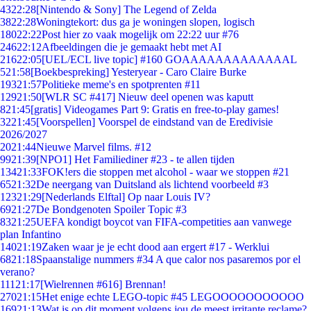
43
22:28
[Nintendo & Sony] The Legend of Zelda
38
22:28
Woningtekort: dus ga je woningen slopen, logisch
180
22:22
Post hier zo vaak mogelijk om 22:22 uur #76
246
22:12
Afbeeldingen die je gemaakt hebt met AI
216
22:05
[UEL/ECL live topic] #160 GOAAAAAAAAAAAAAL
5
21:58
[Boekbespreking] Yesteryear - Caro Claire Burke
193
21:57
Politieke meme's en spotprenten #11
129
21:50
[WLR SC #417] Nieuw deel openen was kaputt
8
21:45
[gratis] Videogames Part 9: Gratis en free-to-play games!
32
21:45
[Voorspellen] Voorspel de eindstand van de Eredivisie
2026/2027
20
21:44
Nieuwe Marvel films. #12
99
21:39
[NPO1] Het Familiediner #23 - te allen tijden
134
21:33
FOK!ers die stoppen met alcohol - waar we stoppen #21
65
21:32
De neergang van Duitsland als lichtend voorbeeld #3
123
21:29
[Nederlands Elftal] Op naar Louis IV?
69
21:27
De Bondgenoten Spoiler Topic #3
83
21:25
UEFA kondigt boycot van FIFA-competities aan vanwege
plan Infantino
140
21:19
Zaken waar je je echt dood aan ergert #17 - Werklui
68
21:18
Spaanstalige nummers #34 A que calor nos pasaremos por el
verano?
111
21:17
[Wielrennen #616] Brennan!
270
21:15
Het enige echte LEGO-topic #45 LEGOOOOOOOOOOO
169
21:13
Wat is op dit moment volgens jou de meest irritante reclame?