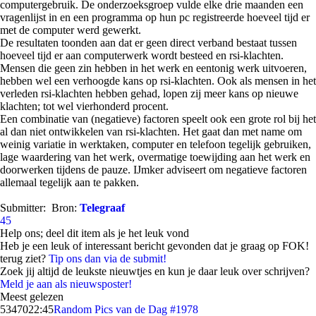
computergebruik. De onderzoeksgroep vulde elke drie maanden een
vragenlijst in en een programma op hun pc registreerde hoeveel tijd er
met de computer werd gewerkt.
De resultaten toonden aan dat er geen direct verband bestaat tussen
hoeveel tijd er aan computerwerk wordt besteed en rsi-klachten.
Mensen die geen zin hebben in het werk en eentonig werk uitvoeren,
hebben wel een verhoogde kans op rsi-klachten. Ook als mensen in het
verleden rsi-klachten hebben gehad, lopen zij meer kans op nieuwe
klachten; tot wel vierhonderd procent.
Een combinatie van (negatieve) factoren speelt ook een grote rol bij het
al dan niet ontwikkelen van rsi-klachten. Het gaat dan met name om
weinig variatie in werktaken, computer en telefoon tegelijk gebruiken,
lage waardering van het werk, overmatige toewijding aan het werk en
doorwerken tijdens de pauze. IJmker adviseert om negatieve factoren
allemaal tegelijk aan te pakken.
Submitter:
Bron:
Telegraaf
45
Help ons; deel dit item als je het leuk vond
Heb je een leuk of interessant bericht gevonden dat je graag op FOK!
terug ziet?
Tip ons dan via de submit!
Zoek jij altijd de leukste nieuwtjes en kun je daar leuk over schrijven?
Meld je aan als nieuwsposter!
Meest gelezen
53470
22:45
Random Pics van de Dag #1978