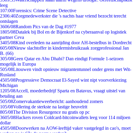
leeg
1
07:00
Forensics: Crime Scene Detective
23
06:40
Zorgmedewerkster die 's nachts haar vriend bezocht terecht
ontslagen
36
06/08
Random Pics van de Dag #1977
18
05/08
Datalek bij Bol en de Bijenkorf na cyberaanval op logistiek
partner Ceva
34
05/08
Kind overleden na aanrijding door AH-bestelbus in Dordrecht
6
05/08
Nieuw slachtoffer in kindermisbruikzaak zorgprofessional Jan
B. (66)
3
05/08
Geen Qatar en Abu Dhabi? Dan eindigt Formule 1-seizoen
mogelijk in Europa
5
05/08
Litouwen vindt opnieuw migrantentunnel onder grens met Wit-
Rusland
45
05/08
Progressieve Democraat El-Sayed wint nipt voorverkiezing
Michigan
12
05/08
Accell, moederbedrijf Sparta en Batavus, vraagt uitstel van
betaling aan
5
05/08
Zomervakantieweerbericht: aanhoudend zomers
1
05/08
Vollering de sterkste na lastige heuvelrit
8
05/08
The Division Resurgence nu gratis op pc
36
05/08
Hackers roven Coldcard-bitcoinwallets leeg voor 114 miljoen
dollar
45
05/08
Doorwerken na AOW-leeftijd vaker vastgelegd in cao's, moet