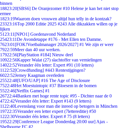
binnen
188
23:20
[SBS6] De Oranjezomer #10 Helene je kan het niet stop
ermee
18
23:19
Waarom doen vrouwen altijd hun telly in de kontzak?
233
23:16
Top 2000 Editie 2025 #243 Alle dikzakken willen op je
lijken
51
23:11
[NPO1] Goedenavond Nederland
254
23:11
De Avondetappe #176 - Met Ellen ten Damme.
76
23:01
[FOK!Voetbalmanager 2026/2027] #1 We zijn er weer
79
22:59
Meer dan 40 uur werken.
179
22:56
[PlayStation #184] Nieuw deel
109
22:56
Kapper Walat (27) slachtoffer van vernielingen
140
22:52
Verander één letter: Expert #91 (10 letters)
11
22:52
[Crowdfunding] #443 Rentestijgingen?
60
22:52
Jerney Kaagman overleden
255
22:48
[UFO/UAP] #16 The Age of Disclosure
75
22:48
Het Moestuintopic #37 Bloesem in de bomen
55
22:46
[Netflix Games] #1
267
22:44
Banken met hoge rente topic #95 - Dichter naar de 0
47
22:42
Verander één letter: Expert #143 (9 letters)
11
22:40
Levenslang voor man die inreed op betogers in München
197
22:35
Verander een letter expert (7lettereditie) #50
12
22:30
Verander één letter. Expert # 75 (8 letters)
195
22:29
[Conference League Donderdag 20:00 uur] Ajax -
Shelbourne FC #2