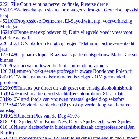
2
22:17
Le Court wint na nerveuze finale, Pieterse derde
55
21:25
Waterschappen slaan alarm wegens droogte: Gereedschapskist
leeg
45
21:00
Progressieve Democraat El-Sayed wint nipt voorverkiezing
Michigan
16
21:00
Drone met explosieven bij Duits vliegveld voedt vrees voor
hybride aanval
2
20:58
XBOX platform krijgt zijn eigen "Platinum" achievements dit
jaar
12
20:48
Capibara's lopen Braziliaans parlementsgebouw Mato Grosso
binnen
5
20:30
Zomervakantieweerbericht: aanhoudend zomers
1
20:21
Lemmen boekt eerste profzege in zware Ronde van Polen-rit
84
20:21
'Witte' mannen discrimineren is volgens OM geen enkel
probleem
22
20:05
Huisarts per direct uit vak gezet om ernstig alcoholmisbruik
15
19:45
Hiroshima herdenkt slachtoffers atoombom, 81 jaar later
38
19:40
Vinted-foto's van vrouwen massaal gedeeld op seksfora
21
19:34
OM: vierde verdachte (18) vast op verdenking van beramen
aanslag
19
19:25
Random Pics van de Dag #1978
8
18:19
In Spider-Man: Brand New Day is Spidey echt weer Spidey
6
18:18
Nieuw slachtoffer in kindermisbruikzaak zorgprofessional Jan
B. (66)
45
17:10
Doorwerken na AOW-leeftijd vaker vastgelegd in cao's, moet