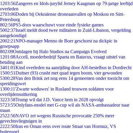
12
03:56
Zangeres en Idols-jurylid Jerney Kaagman op 79-jarige leeftijd
overleden
27
03:06
Doden bij Oekraïense droneaanvallen op Moskou en Sint-
Petersburg
8
02:56
PS5-doos waarschuwt voor einde fysieke games
50
02:37
Israël meldt dood twee militairen in Zuid-Libanon, vergelding
aangekondigd
20
02:21
NPO-manager Menno de Boer geschorst na dickpic in
groepsapp
8
02:09
Ontslagen bij Halo Studios na Campaign Evolved
12
01:08
Accell, moederbedrijf Sparta en Batavus, vraagt uitstel van
betaling aan
34
01:01
Kind overleden na aanrijding door AH-bestelbus in Dordrecht
15
00:51
Duitser (93) crasht met quad tegen boom, vier gewonden
53
00:28
Van den Brink zet nog eens 14 gemeenten onder toezicht om
spreidingswet
13
00:11
'Zwarte weduwes' in Rusland trouwen soldaten voor
overlijdensuitkering
32
23:58
Trump wil dat J.D. Vance hem in 2028 opvolgt
57
23:55
Onlyfans-model met G-cup wil als NASA-ambassadeur naar
maan
25
22:56
NAVO zet wegens Russische provocatie 250% meer
gevechtsvliegtuigen in
22
22:50
Iran en Oman eens over route Straat van Hormuz, VS
buitenspel