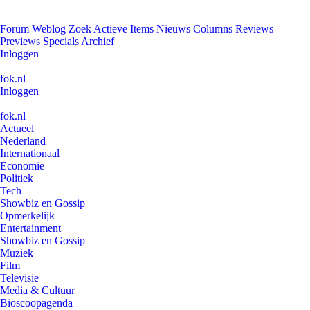
Forum
Weblog
Zoek
Actieve Items
Nieuws
Columns
Reviews
Previews
Specials
Archief
Inloggen
fok.nl
Inloggen
fok.nl
Actueel
Nederland
Internationaal
Economie
Politiek
Tech
Showbiz en Gossip
Opmerkelijk
Entertainment
Showbiz en Gossip
Muziek
Film
Televisie
Media & Cultuur
Bioscoopagenda