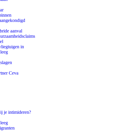
ar
binnen
g aangekondigd
bride aanval
duurzaamheidsclaims
el
iegtuigen in
 leeg
tslagen
rtner Ceva
ij je intimideren?
 leeg
igranten