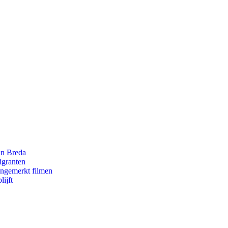
an Breda
igranten
ongemerkt filmen
ijft