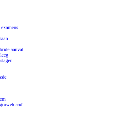
e examens
maan
bride aanval
 leeg
tslagen
ssie
eem
'gruweldaad'