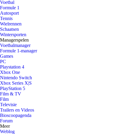
Voetbal
Formule 1
Autosport
Tennis
Wielrennen
Schaatsen
Wintersporten
Managerspelen
Voetbalmanager
Formule 1-manager
Games
PC
Playstation 4
Xbox One
Nintendo Switch
Xbox Series X|S
PlayStation 5
Film & TV
Film
Televisie
Trailers en Videos
Bioscoopagenda
Forum
Meer
Weblog