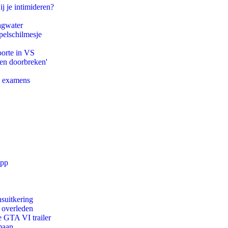
ij je intimideren?
agwater
pelschilmesje
oorte in VS
pen doorbreken'
e examens
app
suitkering
d overleden
e GTA VI trailer
maan