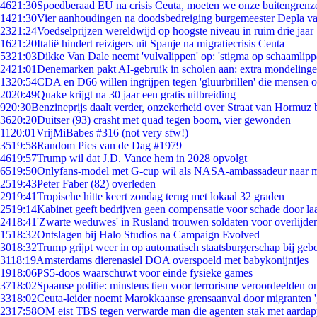
46
21:30
Spoedberaad EU na crisis Ceuta, moeten we onze buitengrenz
14
21:30
Vier aanhoudingen na doodsbedreiging burgemeester Depla v
23
21:24
Voedselprijzen wereldwijd op hoogste niveau in ruim drie jaar
16
21:20
Italië hindert reizigers uit Spanje na migratiecrisis Ceuta
53
21:03
Dikke Van Dale neemt 'vulvalippen' op: 'stigma op schaamlip
24
21:01
Denemarken pakt AI-gebruik in scholen aan: extra mondeling
13
20:54
CDA en D66 willen ingrijpen tegen 'gluurbrillen' die mensen 
20
20:49
Quake krijgt na 30 jaar een gratis uitbreiding
9
20:30
Benzineprijs daalt verder, onzekerheid over Straat van Hormuz bl
36
20:20
Duitser (93) crasht met quad tegen boom, vier gewonden
11
20:01
VrijMiBabes #316 (not very sfw!)
35
19:58
Random Pics van de Dag #1979
46
19:57
Trump wil dat J.D. Vance hem in 2028 opvolgt
65
19:50
Onlyfans-model met G-cup wil als NASA-ambassadeur naar 
25
19:43
Peter Faber (82) overleden
29
19:41
Tropische hitte keert zondag terug met lokaal 32 graden
25
19:14
Kabinet geeft bedrijven geen compensatie voor schade door la
24
18:41
'Zwarte weduwes' in Rusland trouwen soldaten voor overlijden
15
18:32
Ontslagen bij Halo Studios na Campaign Evolved
30
18:32
Trump grijpt weer in op automatisch staatsburgerschap bij geb
31
18:19
Amsterdams dierenasiel DOA overspoeld met babykonijntjes
19
18:06
PS5-doos waarschuwt voor einde fysieke games
37
18:02
Spaanse politie: minstens tien voor terrorisme veroordeelden 
33
18:02
Ceuta-leider noemt Marokkaanse grensaanval door migranten 
23
17:58
OM eist TBS tegen verwarde man die agenten stak met aardap