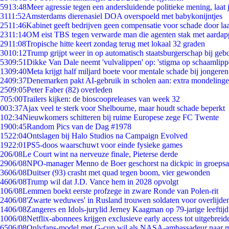
59
13:48
Meer agressie tegen een andersluidende politieke mening, laat j
31
11:52
Amsterdams dierenasiel DOA overspoeld met babykonijntjes
25
11:46
Kabinet geeft bedrijven geen compensatie voor schade door la
23
11:14
OM eist TBS tegen verwarde man die agenten stak met aardap
29
11:08
Tropische hitte keert zondag terug met lokaal 32 graden
30
10:12
Trump grijpt weer in op automatisch staatsburgerschap bij geb
53
09:51
Dikke Van Dale neemt 'vulvalippen' op: 'stigma op schaamlip
13
09:40
Meta krijgt half miljard boete voor mentale schade bij jongeren
24
09:37
Denemarken pakt AI-gebruik in scholen aan: extra mondeling
25
09:05
Peter Faber (82) overleden
7
05:00
Trailers kijken: de bioscoopreleases van week 32
0
03:37
Ajax veel te sterk voor Shelbourne, maar houdt schade beperkt
1
02:34
Nieuwkomers schitteren bij ruime Europese zege FC Twente
19
00:45
Random Pics van de Dag #1978
15
22:04
Ontslagen bij Halo Studios na Campaign Evolved
19
22:01
PS5-doos waarschuwt voor einde fysieke games
2
06/08
Le Court wint na nerveuze finale, Pieterse derde
29
06/08
NPO-manager Menno de Boer geschorst na dickpic in groeps
36
06/08
Duitser (93) crasht met quad tegen boom, vier gewonden
46
06/08
Trump wil dat J.D. Vance hem in 2028 opvolgt
1
06/08
Lemmen boekt eerste profzege in zware Ronde van Polen-rit
24
06/08
'Zwarte weduwes' in Rusland trouwen soldaten voor overlijden
14
06/08
Zangeres en Idols-jurylid Jerney Kaagman op 79-jarige leeftij
10
06/08
Netflix-abonnees krijgen exclusieve early access tot uitgebreid
65
06/08
Onlyfans-model met G-cup wil als NASA-ambassadeur naar 