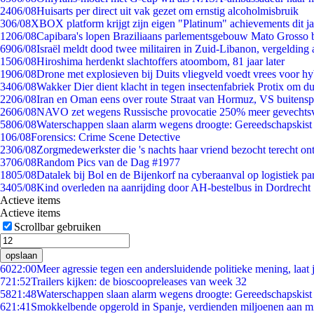
24
06/08
Huisarts per direct uit vak gezet om ernstig alcoholmisbruik
3
06/08
XBOX platform krijgt zijn eigen "Platinum" achievements dit ja
12
06/08
Capibara's lopen Braziliaans parlementsgebouw Mato Grosso 
69
06/08
Israël meldt dood twee militairen in Zuid-Libanon, vergeldin
15
06/08
Hiroshima herdenkt slachtoffers atoombom, 81 jaar later
19
06/08
Drone met explosieven bij Duits vliegveld voedt vrees voor hy
34
06/08
Wakker Dier dient klacht in tegen insectenfabriek Protix om 
22
06/08
Iran en Oman eens over route Straat van Hormuz, VS buitensp
26
06/08
NAVO zet wegens Russische provocatie 250% meer gevechtsvl
58
06/08
Waterschappen slaan alarm wegens droogte: Gereedschapskist
1
06/08
Forensics: Crime Scene Detective
23
06/08
Zorgmedewerkster die 's nachts haar vriend bezocht terecht on
37
06/08
Random Pics van de Dag #1977
18
05/08
Datalek bij Bol en de Bijenkorf na cyberaanval op logistiek pa
34
05/08
Kind overleden na aanrijding door AH-bestelbus in Dordrecht
Actieve items
Actieve items
Scrollbar gebruiken
opslaan
60
22:00
Meer agressie tegen een andersluidende politieke mening, laat j
7
21:52
Trailers kijken: de bioscoopreleases van week 32
58
21:48
Waterschappen slaan alarm wegens droogte: Gereedschapskist
6
21:41
Smokkelbende opgerold in Spanje, verdienden miljoenen aan m