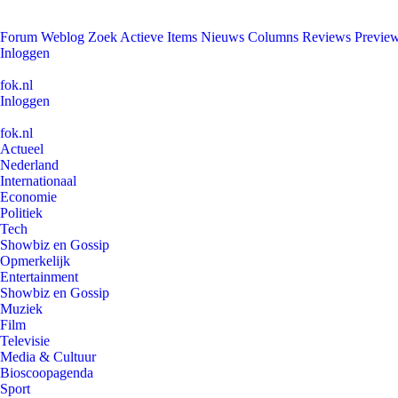
Forum
Weblog
Zoek
Actieve Items
Nieuws
Columns
Reviews
Previe
Inloggen
fok.nl
Inloggen
fok.nl
Actueel
Nederland
Internationaal
Economie
Politiek
Tech
Showbiz en Gossip
Opmerkelijk
Entertainment
Showbiz en Gossip
Muziek
Film
Televisie
Media & Cultuur
Bioscoopagenda
Sport