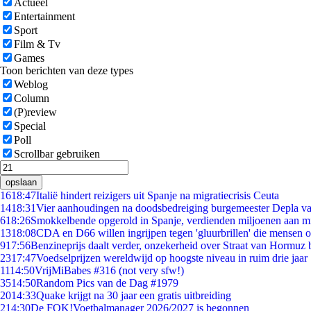
Actueel
Entertainment
Sport
Film & Tv
Games
Toon berichten van deze types
Weblog
Column
(P)review
Special
Poll
Scrollbar gebruiken
opslaan
16
18:47
Italië hindert reizigers uit Spanje na migratiecrisis Ceuta
14
18:31
Vier aanhoudingen na doodsbedreiging burgemeester Depla v
6
18:26
Smokkelbende opgerold in Spanje, verdienden miljoenen aan m
13
18:08
CDA en D66 willen ingrijpen tegen 'gluurbrillen' die mensen 
9
17:56
Benzineprijs daalt verder, onzekerheid over Straat van Hormuz bl
23
17:47
Voedselprijzen wereldwijd op hoogste niveau in ruim drie jaar
11
14:50
VrijMiBabes #316 (not very sfw!)
35
14:50
Random Pics van de Dag #1979
20
14:33
Quake krijgt na 30 jaar een gratis uitbreiding
2
14:30
De FOK!Voetbalmanager 2026/2027 is begonnen