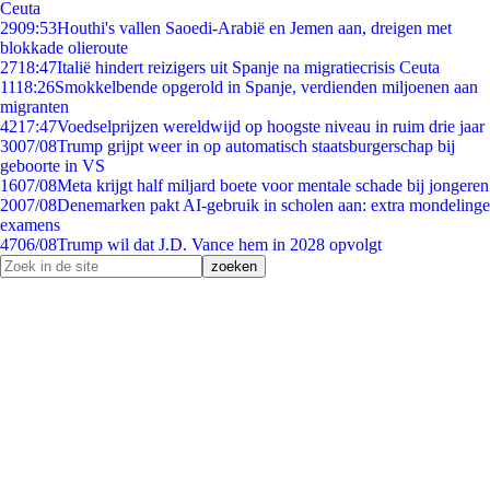
Ceuta
29
09:53
Houthi's vallen Saoedi-Arabië en Jemen aan, dreigen met
blokkade olieroute
27
18:47
Italië hindert reizigers uit Spanje na migratiecrisis Ceuta
11
18:26
Smokkelbende opgerold in Spanje, verdienden miljoenen aan
migranten
42
17:47
Voedselprijzen wereldwijd op hoogste niveau in ruim drie jaar
30
07/08
Trump grijpt weer in op automatisch staatsburgerschap bij
geboorte in VS
16
07/08
Meta krijgt half miljard boete voor mentale schade bij jongeren
20
07/08
Denemarken pakt AI-gebruik in scholen aan: extra mondelinge
examens
47
06/08
Trump wil dat J.D. Vance hem in 2028 opvolgt