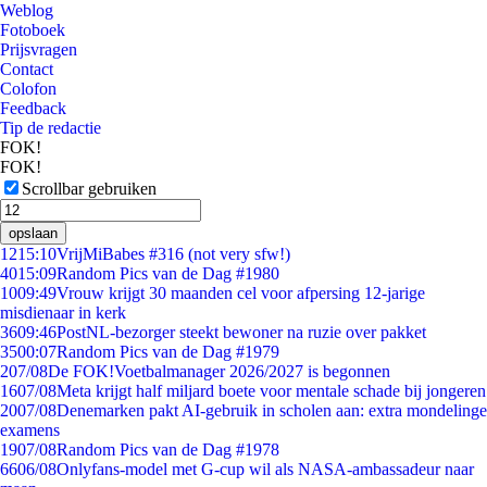
Weblog
Fotoboek
Prijsvragen
Contact
Colofon
Feedback
Tip de redactie
FOK!
FOK!
Scrollbar gebruiken
opslaan
12
15:10
VrijMiBabes #316 (not very sfw!)
40
15:09
Random Pics van de Dag #1980
10
09:49
Vrouw krijgt 30 maanden cel voor afpersing 12-jarige
misdienaar in kerk
36
09:46
PostNL-bezorger steekt bewoner na ruzie over pakket
35
00:07
Random Pics van de Dag #1979
2
07/08
De FOK!Voetbalmanager 2026/2027 is begonnen
16
07/08
Meta krijgt half miljard boete voor mentale schade bij jongeren
20
07/08
Denemarken pakt AI-gebruik in scholen aan: extra mondelinge
examens
19
07/08
Random Pics van de Dag #1978
66
06/08
Onlyfans-model met G-cup wil als NASA-ambassadeur naar