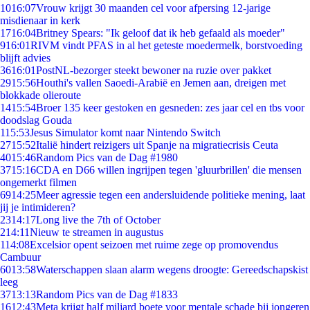
10
16:07
Vrouw krijgt 30 maanden cel voor afpersing 12-jarige
misdienaar in kerk
17
16:04
Britney Spears: "Ik geloof dat ik heb gefaald als moeder"
9
16:01
RIVM vindt PFAS in al het geteste moedermelk, borstvoeding
blijft advies
36
16:01
PostNL-bezorger steekt bewoner na ruzie over pakket
29
15:56
Houthi's vallen Saoedi-Arabië en Jemen aan, dreigen met
blokkade olieroute
14
15:54
Broer 135 keer gestoken en gesneden: zes jaar cel en tbs voor
doodslag Gouda
1
15:53
Jesus Simulator komt naar Nintendo Switch
27
15:52
Italië hindert reizigers uit Spanje na migratiecrisis Ceuta
40
15:46
Random Pics van de Dag #1980
37
15:16
CDA en D66 willen ingrijpen tegen 'gluurbrillen' die mensen
ongemerkt filmen
69
14:25
Meer agressie tegen een andersluidende politieke mening, laat
jij je intimideren?
23
14:17
Long live the 7th of October
2
14:11
Nieuw te streamen in augustus
1
14:08
Excelsior opent seizoen met ruime zege op promovendus
Cambuur
60
13:58
Waterschappen slaan alarm wegens droogte: Gereedschapskist
leeg
37
13:13
Random Pics van de Dag #1833
16
12:43
Meta krijgt half miljard boete voor mentale schade bij jongeren