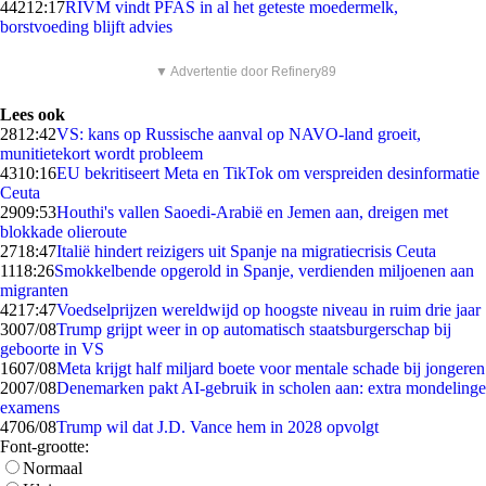
442
12:17
RIVM vindt PFAS in al het geteste moedermelk,
borstvoeding blijft advies
▼ Advertentie door Refinery89
Lees ook
28
12:42
VS: kans op Russische aanval op NAVO-land groeit,
munitietekort wordt probleem
43
10:16
EU bekritiseert Meta en TikTok om verspreiden desinformatie
Ceuta
29
09:53
Houthi's vallen Saoedi-Arabië en Jemen aan, dreigen met
blokkade olieroute
27
18:47
Italië hindert reizigers uit Spanje na migratiecrisis Ceuta
11
18:26
Smokkelbende opgerold in Spanje, verdienden miljoenen aan
migranten
42
17:47
Voedselprijzen wereldwijd op hoogste niveau in ruim drie jaar
30
07/08
Trump grijpt weer in op automatisch staatsburgerschap bij
geboorte in VS
16
07/08
Meta krijgt half miljard boete voor mentale schade bij jongeren
20
07/08
Denemarken pakt AI-gebruik in scholen aan: extra mondelinge
examens
47
06/08
Trump wil dat J.D. Vance hem in 2028 opvolgt
Font-grootte:
Normaal