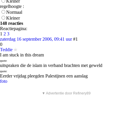
Kleiner
regelhoogte :
Normaal
Kleiner
148 reacties
Reactiepagina:
1
2
3
zaterdag 16 september 2006, 09:41 uur
#1
0
Teddie
I am stuck in this dream
quote:
uitspraken die de islam in verband brachten met geweld
quote:
Eerder vrijdag pleegden Palestijnen een aanslag
foto
▼ Advertentie door Refinery89