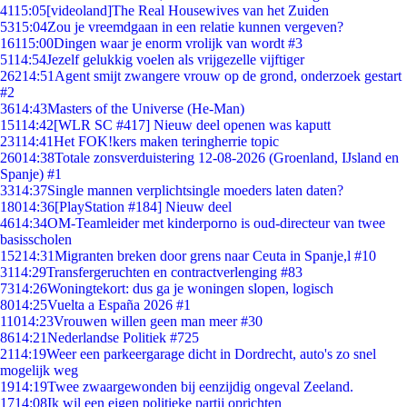
41
15:05
[videoland]The Real Housewives van het Zuiden
53
15:04
Zou je vreemdgaan in een relatie kunnen vergeven?
161
15:00
Dingen waar je enorm vrolijk van wordt #3
51
14:54
Jezelf gelukkig voelen als vrijgezelle vijftiger
262
14:51
Agent smijt zwangere vrouw op de grond, onderzoek gestart
#2
36
14:43
Masters of the Universe (He-Man)
151
14:42
[WLR SC #417] Nieuw deel openen was kaputt
231
14:41
Het FOK!kers maken teringherrie topic
260
14:38
Totale zonsverduistering 12-08-2026 (Groenland, IJsland en
Spanje) #1
33
14:37
Single mannen verplichtsingle moeders laten daten?
180
14:36
[PlayStation #184] Nieuw deel
46
14:34
OM-Teamleider met kinderporno is oud-directeur van twee
basisscholen
152
14:31
Migranten breken door grens naar Ceuta in Spanje,l #10
31
14:29
Transfergeruchten en contractverlenging #83
73
14:26
Woningtekort: dus ga je woningen slopen, logisch
80
14:25
Vuelta a España 2026 #1
110
14:23
Vrouwen willen geen man meer #30
86
14:21
Nederlandse Politiek #725
21
14:19
Weer een parkeergarage dicht in Dordrecht, auto's zo snel
mogelijk weg
19
14:19
Twee zwaargewonden bij eenzijdig ongeval Zeeland.
17
14:08
Ik wil een eigen politieke partij oprichten