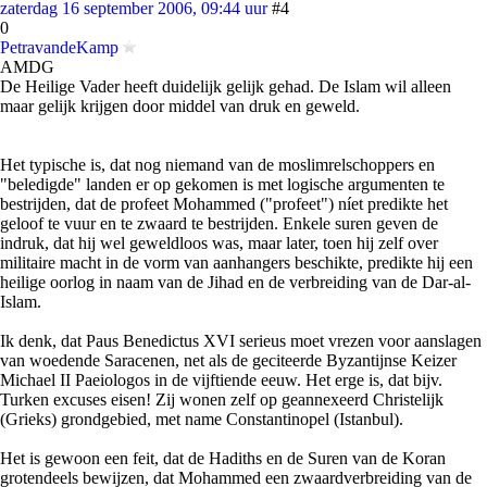
zaterdag 16 september 2006, 09:44 uur
#4
0
PetravandeKamp
AMDG
De Heilige Vader heeft duidelijk gelijk gehad. De Islam wil alleen
maar gelijk krijgen door middel van druk en geweld.
Het typische is, dat nog niemand van de moslimrelschoppers en
"beledigde" landen er op gekomen is met logische argumenten te
bestrijden, dat de profeet Mohammed ("profeet") níet predikte het
geloof te vuur en te zwaard te bestrijden. Enkele suren geven de
indruk, dat hij wel geweldloos was, maar later, toen hij zelf over
militaire macht in de vorm van aanhangers beschikte, predikte hij een
heilige oorlog in naam van de Jihad en de verbreiding van de Dar-al-
Islam.
Ik denk, dat Paus Benedictus XVI serieus moet vrezen voor aanslagen
van woedende Saracenen, net als de geciteerde Byzantijnse Keizer
Michael II Paeiologos in de vijftiende eeuw. Het erge is, dat bijv.
Turken excuses eisen! Zij wonen zelf op geannexeerd Christelijk
(Grieks) grondgebied, met name Constantinopel (Istanbul).
Het is gewoon een feit, dat de Hadiths en de Suren van de Koran
grotendeels bewijzen, dat Mohammed een zwaardverbreiding van de