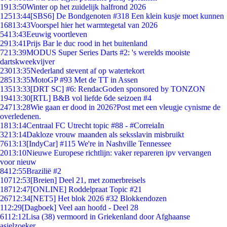
19
13:50
Winter op het zuidelijk halfrond 2026
125
13:44
[SBS6] De Bondgenoten #318 Een klein kusje moet kunnen
168
13:43
Voorspel hier het warmtegetal van 2026
54
13:43
Eeuwig voortleven
29
13:41
Prijs Bar le duc rood in het buitenland
72
13:39
MODUS Super Series Darts #2: 's werelds mooiste
dartskweekvijver
230
13:35
Nederland stevent af op watertekort
285
13:35
MotoGP #93 Met de TT in Assen
135
13:33
[DRT SC] #6: RendacGoden sponsored by TONZON
194
13:30
[RTL] B&B vol liefde 6de seizoen #4
247
13:28
Wie gaan er dood in 2026?Post met een vleugje cynisme de
overledenen.
18
13:14
Centraal FC Utrecht topic #88 - #CorreiaIn
32
13:14
Dakloze vrouw maanden als seksslavin misbruikt
76
13:13
[IndyCar] #115 We're in Nashville Tennessee
20
13:10
Nieuwe Europese richtlijn: vaker repareren ipv vervangen
voor nieuw
84
12:55
Brazilië #2
107
12:53
[Breien] Deel 21, met zomerbreisels
187
12:47
[ONLINE] Roddelpraat Topic #21
267
12:34
[NET5] Het blok 2026 #32 Blokkendozen
1
12:29
[Dagboek] Veel aan hoofd - Deel 28
61
12:12
Lisa (38) vermoord in Griekenland door Afghaanse
asielzoeker