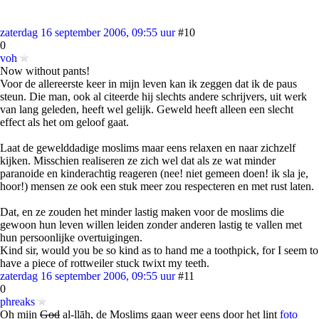
zaterdag 16 september 2006, 09:55 uur
#10
0
voh
Now without pants!
Voor de allereerste keer in mijn leven kan ik zeggen dat ik de paus
steun. Die man, ook al citeerde hij slechts andere schrijvers, uit werk
van lang geleden, heeft wel gelijk. Geweld heeft alleen een slecht
effect als het om geloof gaat.
Laat de gewelddadige moslims maar eens relaxen en naar zichzelf
kijken. Misschien realiseren ze zich wel dat als ze wat minder
paranoide en kinderachtig reageren (nee! niet gemeen doen! ik sla je,
hoor!) mensen ze ook een stuk meer zou respecteren en met rust laten.
Dat, en ze zouden het minder lastig maken voor de moslims die
gewoon hun leven willen leiden zonder anderen lastig te vallen met
hun persoonlijke overtuigingen.
Kind sir, would you be so kind as to hand me a toothpick, for I seem to
have a piece of rottweiler stuck twixt my teeth.
zaterdag 16 september 2006, 09:55 uur
#11
0
phreaks
Oh mijn
God
al-llāh, de Moslims gaan weer eens door het lint
foto