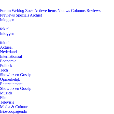
Forum
Weblog
Zoek
Actieve Items
Nieuws
Columns
Reviews
Previews
Specials
Archief
Inloggen
fok.nl
Inloggen
fok.nl
Actueel
Nederland
Internationaal
Economie
Politiek
Tech
Showbiz en Gossip
Opmerkelijk
Entertainment
Showbiz en Gossip
Muziek
Film
Televisie
Media & Cultuur
Bioscoopagenda