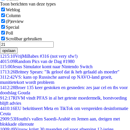
Toon berichten van deze types
Weblog
Column
(P)review
Special
Poll
Scrollbar gebruiken
opslaan
12
15:10
VrijMiBabes #316 (not very sfw!)
40
15:09
Random Pics van de Dag #1980
1
15:00
Jesus Simulator komt naar Nintendo Switch
17
13:26
Britney Spears: "Ik geloof dat ik heb gefaald als moeder"
31
12:42
VS: kans op Russische aanval op NAVO-land groeit,
munitietekort wordt probleem
14
12:28
Broer 135 keer gestoken en gesneden: zes jaar cel en tbs voor
doodslag Gouda
9
12:17
RIVM vindt PFAS in al het geteste moedermelk, borstvoeding
blijft advies
44
10:16
EU bekritiseert Meta en TikTok om verspreiden desinformatie
Ceuta
29
09:53
Houthi's vallen Saoedi-Arabië en Jemen aan, dreigen met
blokkade olieroute
10
09:49
Vrouw krijgt 30 maanden cel voor afpersing 12-jarige