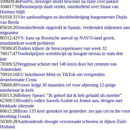
1096
09:46
PostNL-bezorger steekt bewoner na ruzie over pakket
1040
17:56
Benzineprijs daalt verder, onzekerheid over Straat van
Hormuz blijft
910
18:31
Vier aanhoudingen na doodsbedreiging burgemeester Depla
van Breda
856
18:26
Smokkelbende opgerold in Spanje, verdienden miljoenen aan
migranten
803
12:42
VS: kans op Russische aanval op NAVO-land groeit,
munitietekort wordt probleem
795
09:45
Trailers kijken: de bioscoopreleases van week 32
786
17:47
Voedselprijzen wereldwijd op hoogste niveau in ruim drie
jaar
783
09:32
Wegpiraat scheurt met 146 km/u door het centrum van
Amsterdam
709
10:16
EU bekritiseert Meta en TikTok om verspreiden
desinformatie Ceuta
706
09:49
Vrouw krijgt 30 maanden cel voor afpersing 12-jarige
misdienaar in kerk
650
13:26
Britney Spears: "Ik geloof dat ik heb gefaald als moeder"
623
09:53
Houthi's vallen Saoedi-Arabië en Jemen aan, dreigen met
blokkade olieroute
606
12:28
Broer 135 keer gestoken en gesneden: zes jaar cel en tbs voor
doodslag Gouda
503
09:28
Aanhoudende droogte veroorzaakt scheuren in dijken Zuid-
Holland