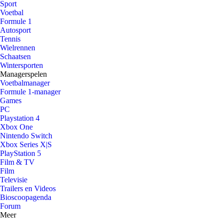
Sport
Voetbal
Formule 1
Autosport
Tennis
Wielrennen
Schaatsen
Wintersporten
Managerspelen
Voetbalmanager
Formule 1-manager
Games
PC
Playstation 4
Xbox One
Nintendo Switch
Xbox Series X|S
PlayStation 5
Film & TV
Film
Televisie
Trailers en Videos
Bioscoopagenda
Forum
Meer