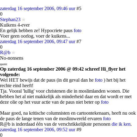
zaterdag 16 september 2006, 09:46 uur
#5
0
Stephan23
Kuikens 4-ever
En gelijk hebben ze! Hypocriete paus
foto
Voer geen oorlog, voer de kuikens...
zaterdag 16 september 2006, 09:47 uur
#7
0
R@b
No-nonsens
quote:
Op zaterdag 16 september 2006 @ 09:42 schreef Hi_flyer het
volgende:
Wel HET bewijs dat de paus (in dit geval dan he
foto
) het bij het
rechte eind heeft!
Tja. Vooral 'lullig' voor christenen die in moslimlanden wonen. Die
hebben het al niet makkelijk als minderheid daar en dat wordt er met
deze olie op het vuur actie van de paus niet beter op
foto
Maar goed, na kritische columnisten en cartoontekenaars, heeft nu ook
de paus de lange tenen van de moslimwereld ervaren
foto
R@b is inderdaad één van de verschrikkelijkste personen
die ik ken
.
zaterdag 16 september 2006, 09:52 uur
#9
0