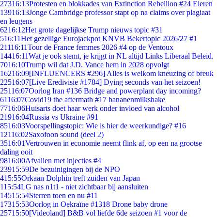
273
16:13
Protesten en blokkades van Extinction Rebellion #24 Eieren
139
16:13
Jonge Cambridge professor stapt op na claims over plagiaat
en leugens
62
16:12
Het grote dagelijkse Trump nieuws topic #31
5
16:11
Het gezellige Eurojackpot KNVB Bekertopic 2026/27 #1
211
16:11
Tour de France femmes 2026 #4 op de Ventoux
144
16:11
Wat je ook stemt, je krijgt in NL altijd Links Liberaal Beleid.
70
16:10
Trump wil dat J.D. Vance hem in 2028 opvolgt
162
16:09
[INFLUENCERS #296] Alles is welkom kneuzing of breuk
225
16:07
[Live Eredivisie #1784] Dying seconds van het seizoen!
251
16:07
Oorlog Iran #136 Bridge and powerplant day incoming?
61
16:07
Covid19 the aftermath #17 bananenmilkshake
77
16:06
Huisarts doet haar werk onder invloed van alcohol
219
16:04
Russia vs Ukraine #91
85
16:03
Voorspellingstopic: Wie is hier de weerkundige? #16
121
16:02
Saxofoon sound (deel 2)
35
16:01
Vertrouwen in economie neemt flink af, op een na grootse
daling ooit
98
16:00
Afvallen met injecties #4
239
15:59
De bezuinigingen bij de NPO
4
15:55
Orkaan Dolphin treft zuiden van Japan
1
15:54
LG nas n1t1 - niet zichtbaar bij aansluiten
145
15:54
Sterren toen en nu #11
173
15:53
Oorlog in Oekraïne #1318 Drone baby drone
257
15:50
[Videoland] B&B vol liefde 6de seizoen #1 voor de