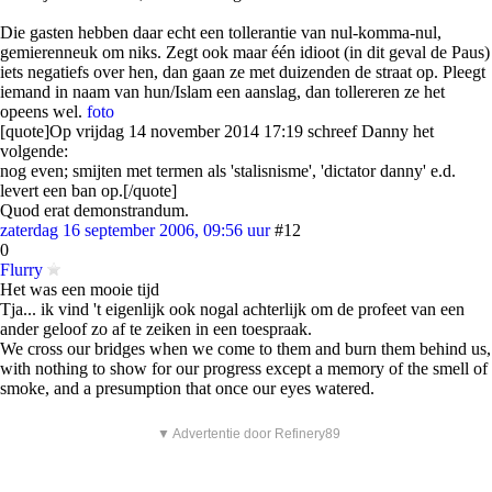
Die gasten hebben daar echt een tollerantie van nul-komma-nul,
gemierenneuk om niks. Zegt ook maar één idioot (in dit geval de Paus)
iets negatiefs over hen, dan gaan ze met duizenden de straat op. Pleegt
iemand in naam van hun/Islam een aanslag, dan tollereren ze het
opeens wel.
foto
[quote]Op vrijdag 14 november 2014 17:19 schreef Danny het
volgende:
nog even; smijten met termen als 'stalisnisme', 'dictator danny' e.d.
levert een ban op.[/quote]
Quod erat demonstrandum.
zaterdag 16 september 2006, 09:56 uur
#12
0
Flurry
Het was een mooie tijd
Tja... ik vind 't eigenlijk ook nogal achterlijk om de profeet van een
ander geloof zo af te zeiken in een toespraak.
We cross our bridges when we come to them and burn them behind us,
with nothing to show for our progress except a memory of the smell of
smoke, and a presumption that once our eyes watered.
▼ Advertentie door Refinery89