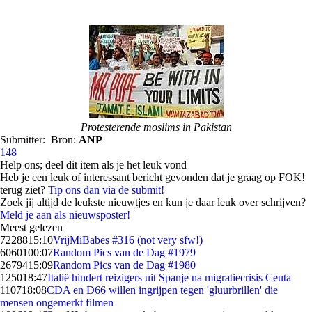
Protesterende moslims in Pakistan
Submitter:
Bron:
ANP
148
Help ons; deel dit item als je het leuk vond
Heb je een leuk of interessant bericht gevonden dat je graag op FOK!
terug ziet?
Tip ons dan via de submit!
Zoek jij altijd de leukste nieuwtjes en kun je daar leuk over schrijven?
Meld je aan als nieuwsposter!
Meest gelezen
72288
15:10
VrijMiBabes #316 (not very sfw!)
60601
00:07
Random Pics van de Dag #1979
26794
15:09
Random Pics van de Dag #1980
1250
18:47
Italië hindert reizigers uit Spanje na migratiecrisis Ceuta
1107
18:08
CDA en D66 willen ingrijpen tegen 'gluurbrillen' die
mensen ongemerkt filmen