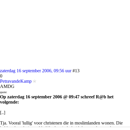
zaterdag 16 september 2006, 09:56 uur
#13
0
PetravandeKamp
AMDG
quote:
Op zaterdag 16 september 2006 @ 09:47 schreef R@b het
volgende:
[..]
Tja. Vooral 'lullig' voor christenen die in moslimlanden wonen. Die
hebben het al niet makkelijk als minderheid daar en dat wordt er met