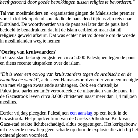
heeft getoond door goede betrekkingen tussen religies te bevorderen.''
Tal van moslimleiders en -organisaties gingen de Maleisische premier
voor in kritiek op de uitspraak die de paus deed tijdens zijn reis naar
Duitsland. De woordvoerder van de paus zei later dat de paus had
bedoeld te benadrukken dat hij de islam eerbiedigt maar dat hij
religieus geweld afkeurt. Dat was echter niet voldoende om de woede
in moslimlanden weg te nemen.
'Oorlog van kruisvaarders'
In Gaza-stad betoogden gisteren circa 5.000 Palestijnen tegen de paus
en diens recente uitspraken over de islam.
''Dit is weer een oorlog van kruisvaarders tegen de Arabische en de
islamitische wereld''
, aldus een Hamas-woordvoerder voor een menigte
van met vlaggen zwaaiende aanhangers. Ook een christelijke
Palestijnse parlementariër veroordeelde de uitspraken van de paus. In
de Gazastrook leven circa 3.000 christenen naast meer dan 1,4 miljoen
moslims.
Eerder vrijdag pleegden Palestijnen
een aanslag
op een kerk in de
Gazastrook. Het jeugdcentrum van de Grieks-Orthodoxe Kerk van
Gaza-stad raakte lichtbeschadigd, aldus ooggetuigen. Het kerkgebouw
uit de vierde eeuw liep geen schade op door de explosie die zich bij het
ochtendgloren voordeed.