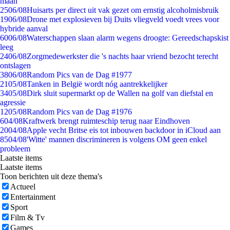
maan
25
06/08
Huisarts per direct uit vak gezet om ernstig alcoholmisbruik
19
06/08
Drone met explosieven bij Duits vliegveld voedt vrees voor
hybride aanval
60
06/08
Waterschappen slaan alarm wegens droogte: Gereedschapskist
leeg
24
06/08
Zorgmedewerkster die 's nachts haar vriend bezocht terecht
ontslagen
38
06/08
Random Pics van de Dag #1977
21
05/08
Tanken in België wordt nóg aantrekkelijker
34
05/08
Dirk sluit supermarkt op de Wallen na golf van diefstal en
agressie
12
05/08
Random Pics van de Dag #1976
6
04/08
Kraftwerk brengt ruimteschip terug naar Eindhoven
20
04/08
Apple vecht Britse eis tot inbouwen backdoor in iCloud aan
85
04/08
'Witte' mannen discrimineren is volgens OM geen enkel
probleem
Laatste items
Laatste items
Toon berichten uit deze thema's
Actueel
Entertainment
Sport
Film & Tv
Games