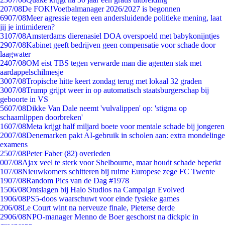
2
07/08
De FOK!Voetbalmanager 2026/2027 is begonnen
69
07/08
Meer agressie tegen een andersluidende politieke mening, laat
jij je intimideren?
31
07/08
Amsterdams dierenasiel DOA overspoeld met babykonijntjes
29
07/08
Kabinet geeft bedrijven geen compensatie voor schade door
laagwater
24
07/08
OM eist TBS tegen verwarde man die agenten stak met
aardappelschilmesje
30
07/08
Tropische hitte keert zondag terug met lokaal 32 graden
30
07/08
Trump grijpt weer in op automatisch staatsburgerschap bij
geboorte in VS
56
07/08
Dikke Van Dale neemt 'vulvalippen' op: 'stigma op
schaamlippen doorbreken'
16
07/08
Meta krijgt half miljard boete voor mentale schade bij jongeren
20
07/08
Denemarken pakt AI-gebruik in scholen aan: extra mondelinge
examens
25
07/08
Peter Faber (82) overleden
0
07/08
Ajax veel te sterk voor Shelbourne, maar houdt schade beperkt
1
07/08
Nieuwkomers schitteren bij ruime Europese zege FC Twente
19
07/08
Random Pics van de Dag #1978
15
06/08
Ontslagen bij Halo Studios na Campaign Evolved
19
06/08
PS5-doos waarschuwt voor einde fysieke games
2
06/08
Le Court wint na nerveuze finale, Pieterse derde
29
06/08
NPO-manager Menno de Boer geschorst na dickpic in