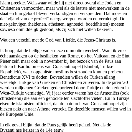
Islam preekte. Weliswaar wilde hij niet direct overal alle Joden en
Christenen vermoorden, maar wel als de laatste niet meewerkten in de
staat en hun geloof bleven verkondigen en verspreiden. Dat moesten
de "vijand van de profeet" neergeworpen worden en vernietigd. De
niet-gelovigen (heidenen, atheisten, agnostici, boeddhisten) moeten
sowieso onmiddelijk gedood, als zij zich niet willen bekeren.
Wat een verschil met de God van Liefde, die Jezus-Christus is.
Ik hoop, dat de heilige vader deze commotie overleeft. Want ik vrees
écht aanslagen op de basilieken van Rome, op het Vaticaan en de Sint
Pieter zelf, maar ook in november bij het bezoek van de Paus aan
Patriarch Bartholomeus van Constantinopel (Istanbul, Turkse
Republiek), waar opgehitste moslims best zouden kunnen proberen
Benedictus XVI te doden. Bovendien willen de Turken allang
westelijk Turkije van Grieken en Christenen zuiveren. In de jaren '20
werden miljoenen Grieken gedeporteerd door Turkije en de kerken in
West-Turkije vernietigd. Vijf jaar eerder waren het de Armeniërs (ook
christenenn) die aan een genocide ten slachtoffer vielen. En in Turkije
eisen de islamisten officieel, dat de patriarch van Constantinopel zijn
biezen pakt en naar Athene vertrekt. En dezelfde mensen willen wél in
de Europese Unie.
In elk geval blijkt, dat de Paus gelijk heeft gehad. Net als de
Byzantijnse keizer in de 14e eeuw.