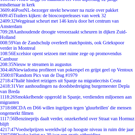
misdienaar in kerk
36
09:46
PostNL-bezorger steekt bewoner na ruzie over pakket
6
09:45
Trailers kijken: de bioscoopreleases van week 32
24
09:32
Wegpiraat scheurt met 146 km/u door het centrum van
Amsterdam
7
09:28
Aanhoudende droogte veroorzaakt scheuren in dijken Zuid-
Holland
0
08:59
Van de Zandschulp overleeft matchpoints, ook Griekspoor
verder in Montreal
1
08:56
Excelsior opent seizoen met ruime zege op promovendus
Cambuur
2
08:35
Nieuw te streamen in augustus
3
04:46
Niewiadoma profiteert van pokerspel en grijpt geel op Ventoux
35
00:07
Random Pics van de Dag #1979
27
18:47
Italië hindert reizigers uit Spanje na migratiecrisis Ceuta
24
18:31
Vier aanhoudingen na doodsbedreiging burgemeester Depla
van Breda
11
18:26
Smokkelbende opgerold in Spanje, verdienden miljoenen aan
migranten
37
18:08
CDA en D66 willen ingrijpen tegen 'gluurbrillen' die mensen
ongemerkt filmen
11
17:56
Benzineprijs daalt verder, onzekerheid over Straat van Hormuz
blijft
42
17:47
Voedselprijzen wereldwijd op hoogste niveau in ruim drie jaar
23
07/08
Quake krijgt na 30 jaar een gratis uitbreiding