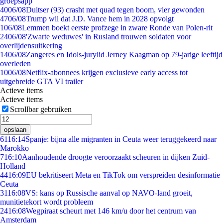
groepsapp
40
06/08
Duitser (93) crasht met quad tegen boom, vier gewonden
47
06/08
Trump wil dat J.D. Vance hem in 2028 opvolgt
1
06/08
Lemmen boekt eerste profzege in zware Ronde van Polen-rit
24
06/08
'Zwarte weduwes' in Rusland trouwen soldaten voor
overlijdensuitkering
14
06/08
Zangeres en Idols-jurylid Jerney Kaagman op 79-jarige leeftijd
overleden
10
06/08
Netflix-abonnees krijgen exclusieve early access tot
uitgebreide GTA VI trailer
Actieve items
Actieve items
Scrollbar gebruiken
opslaan
61
16:14
Spanje: bijna alle migranten in Ceuta weer teruggekeerd naar
Marokko
7
16:10
Aanhoudende droogte veroorzaakt scheuren in dijken Zuid-
Holland
44
16:09
EU bekritiseert Meta en TikTok om verspreiden desinformatie
Ceuta
31
16:08
VS: kans op Russische aanval op NAVO-land groeit,
munitietekort wordt probleem
24
16:08
Wegpiraat scheurt met 146 km/u door het centrum van
Amsterdam