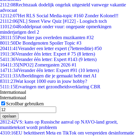
21
12:08
Rechtszaak dodelijk ongeluk uitgesteld vanwege vakantie
advocaat
121
12:07
Het RLS Social Media-topic #160 Zonder Kolonel!!
211
12:06
[NL] Street View Quiz [#122] - Loogisch toch
110
12:04
Roddelpraat onder vuur: ongepaste opmerkingen
minderjarigen deel 2
281
11:55
Post hier pas overleden muzikanten #32
80
11:50
De Bondgenoten Spoiler Topic #3
204
11:41
Verander een letter expert (7lettereditie) #50
19
11:36
Verander één letter. Expert # 75 (8 letters)
54
11:36
Verander één letter: Expert #143 (9 letters)
164
11:35
[NPO2] Zomergasten 2026 #1
147
11:34
Verander één letter: Expert #91 (10 letters)
251
11:33
Afbeeldingen die je gemaakt hebt met AI
83
11:23
Wat koopt 1000 euro in jouw hobby?
51
11:15
Ervaringen met gezondheidsverklaring CBR
Internationaal
Internationaal
Scrollbar gebruiken
opslaan
28
12:42
VS: kans op Russische aanval op NAVO-land groeit,
munitietekort wordt probleem
43
10:16
EU bekritiseert Meta en TikTok om verspreiden desinformatie