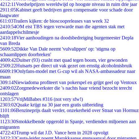
42
12:11
Voedselprijzen wereldwijd op hoogste niveau in ruim drie jaar
29
11:05
Kabinet geeft bedrijven geen compensatie voor schade door
laagwater
6
11:03
Trailers kijken: de bioscoopreleases van week 32
24
10:54
OM eist TBS tegen verwarde man die agenten stak met
aardappelschilmesje
24
10:18
Vier aanhoudingen na doodsbedreiging burgemeester Depla
van Breda
56
09:52
Dikke Van Dale neemt 'vulvalippen' op: 'stigma op
schaamlippen doorbreken'
40
09:42
Duitser (93) crasht met quad tegen boom, vier gewonden
25
09:22
Huisarts per direct uit vak gezet om ernstig alcoholmisbruik
66
09:19
Onlyfans-model met G-cup wil als NASA-ambassadeur naar
maan
3
09:14
Niewiadoma profiteert van pokerspel en grijpt geel op Ventoux
24
09:02
Zorgmedewerkster die 's nachts haar vriend bezocht terecht
ontslagen
12
03:57
VrijMiBabes #316 (not very sfw!)
23
03:02
Quake krijgt na 30 jaar een gratis uitbreiding
11
01:06
Benzineprijs daalt verder, onzekerheid over Straat van Hormuz
blijft
11
23:30
Smokkelbende opgerold in Spanje, verdienden miljoenen aan
migranten
47
22:43
Trump wil dat J.D. Vance hem in 2028 opvolgt
34
22:32
Ceuta-leider noemt Marokkaanse grensaanval door migranten