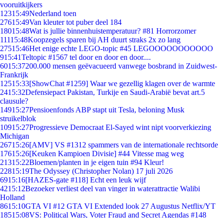
vooruitkijkers
123
15:49
Nederland toen
276
15:49
Van kleuter tot puber deel 184
180
15:48
Wat is jullie binnenhuistemperatuur? #81 Horrorzomer
111
15:48
Koopzegels sparen bij AH duurt straks 2x zo lang
275
15:46
Het enige echte LEGO-topic #45 LEGOOOOOOOOOOO
9
15:41
Teltopic #1567 tel door en door en door....
60
15:37
200.000 mensen geëvacueerd vanwege bosbrand in Zuidwest-
Frankrijk
125
15:33
[ShowChat #1259] Waar we gezellig klagen over de warmte
24
15:32
Defensiepact Pakistan, Turkije en Saudi-Arabië bevat art.5
clausule?
149
15:27
Pensioenfonds ABP stapt uit Tesla, beloning Musk
struikelblok
109
15:27
Progressieve Democraat El-Sayed wint nipt voorverkiezing
Michigan
267
15:26
[AMV] VS #1312 spammers van de internationale rechtsorde
176
15:26
[Keuken Kampioen Divisie] #44 Vitesse mag weg
213
15:22
Bloemen/planten in je eigen tuin #94 Kleur!
228
15:19
The Odyssey (Christopher Nolan) 17 juli 2026
69
15:16
[HAZES-gate #118] Echt een leuk wijf
42
15:12
Bezoeker verliest deel van vinger in waterattractie Walibi
Holland
86
15:10
GTA VI #12 GTA VI Extended look 27 Augustus Netflix/YT
185
15:08
VS: Political Wars, Voter Fraud and Secret Agendas #148