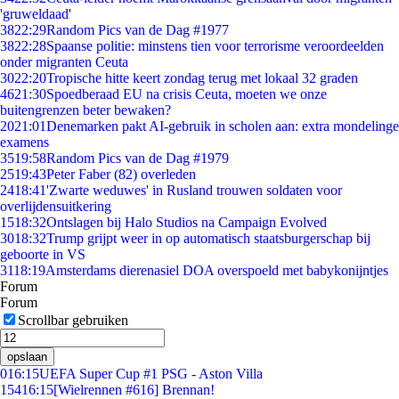
'gruweldaad'
38
22:29
Random Pics van de Dag #1977
38
22:28
Spaanse politie: minstens tien voor terrorisme veroordeelden
onder migranten Ceuta
30
22:20
Tropische hitte keert zondag terug met lokaal 32 graden
46
21:30
Spoedberaad EU na crisis Ceuta, moeten we onze
buitengrenzen beter bewaken?
20
21:01
Denemarken pakt AI-gebruik in scholen aan: extra mondelinge
examens
35
19:58
Random Pics van de Dag #1979
25
19:43
Peter Faber (82) overleden
24
18:41
'Zwarte weduwes' in Rusland trouwen soldaten voor
overlijdensuitkering
15
18:32
Ontslagen bij Halo Studios na Campaign Evolved
30
18:32
Trump grijpt weer in op automatisch staatsburgerschap bij
geboorte in VS
31
18:19
Amsterdams dierenasiel DOA overspoeld met babykonijntjes
Forum
Forum
Scrollbar gebruiken
opslaan
0
16:15
UEFA Super Cup #1 PSG - Aston Villa
154
16:15
[Wielrennen #616] Brennan!