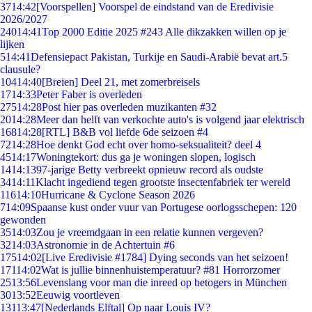
37
14:42
[Voorspellen] Voorspel de eindstand van de Eredivisie
2026/2027
240
14:41
Top 2000 Editie 2025 #243 Alle dikzakken willen op je
lijken
5
14:41
Defensiepact Pakistan, Turkije en Saudi-Arabië bevat art.5
clausule?
104
14:40
[Breien] Deel 21, met zomerbreisels
17
14:33
Peter Faber is overleden
275
14:28
Post hier pas overleden muzikanten #32
20
14:28
Meer dan helft van verkochte auto's is volgend jaar elektrisch
168
14:28
[RTL] B&B vol liefde 6de seizoen #4
72
14:28
Hoe denkt God echt over homo-seksualiteit? deel 4
45
14:17
Woningtekort: dus ga je woningen slopen, logisch
14
14:13
97-jarige Betty verbreekt opnieuw record als oudste
34
14:11
Klacht ingediend tegen grootste insectenfabriek ter wereld
116
14:10
Hurricane & Cyclone Season 2026
7
14:09
Spaanse kust onder vuur van Portugese oorlogsschepen: 120
gewonden
35
14:03
Zou je vreemdgaan in een relatie kunnen vergeven?
32
14:03
Astronomie in de Achtertuin #6
175
14:02
[Live Eredivisie #1784] Dying seconds van het seizoen!
171
14:02
Wat is jullie binnenhuistemperatuur? #81 Horrorzomer
25
13:56
Levenslang voor man die inreed op betogers in München
30
13:52
Eeuwig voortleven
131
13:47
[Nederlands Elftal] Op naar Louis IV?