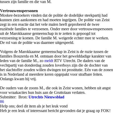
tussen zijn familie en die van M.
Vertrouwenspersonen
Moskee-bezoekers vinden dat de politie de dodelijke steekpartij had
kunnen zien aankomen en had moeten ingrijpen. De politie van Zeist
zegt in een reactie dat het vele malen heeft geprobeerd de twee
ruziënde families te verzoenen. Onder meer door vertrouwenspersonen
uit de Marokkaanse gemeenschap in te zetten is gepoogd tot
verzoening te komen. De familie M. weigerde echter mee te werken.
De rol van de politie was daarmee uitgespeeld.
Volgens de Marokkaanse gemeenschap in Zeist is de ruzie tussen de
families Bouzerda en M. ontstaan door het gewelddadige karakter van
leden van de familie M., zo
meldt
RTV Utrecht. De daders van de
vechtpartij van donderdag zouden loverboys zijn die de dochter van
het slachtoffer zouden willen dwingen tot prostitutie. Eén van de zonen
is in Nederland al meerdere keren opgepakt voor strafbare feiten.
Onlangs kwam hij vrij.
De ouders van de zoons M., die ook in Zeist wonen, hebben uit angst
voor wraakacties hun huis aan de Gruttolaan verlaten.
Submitter:
Bron:
Utrechts Nieuwsblad
86
Help ons; deel dit item als je het leuk vond
Heb je een leuk of interessant bericht gevonden dat je graag op FOK!