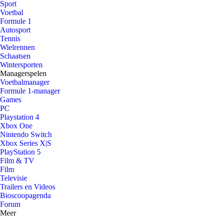
Sport
Voetbal
Formule 1
Autosport
Tennis
Wielrennen
Schaatsen
Wintersporten
Managerspelen
Voetbalmanager
Formule 1-manager
Games
PC
Playstation 4
Xbox One
Nintendo Switch
Xbox Series X|S
PlayStation 5
Film & TV
Film
Televisie
Trailers en Videos
Bioscoopagenda
Forum
Meer