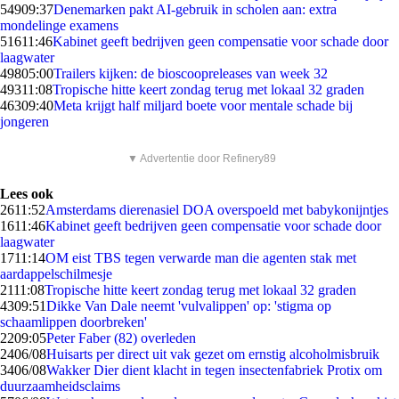
549
09:37
Denemarken pakt AI-gebruik in scholen aan: extra
mondelinge examens
516
11:46
Kabinet geeft bedrijven geen compensatie voor schade door
laagwater
498
05:00
Trailers kijken: de bioscoopreleases van week 32
493
11:08
Tropische hitte keert zondag terug met lokaal 32 graden
463
09:40
Meta krijgt half miljard boete voor mentale schade bij
jongeren
▼ Advertentie door Refinery89
Lees ook
26
11:52
Amsterdams dierenasiel DOA overspoeld met babykonijntjes
16
11:46
Kabinet geeft bedrijven geen compensatie voor schade door
laagwater
17
11:14
OM eist TBS tegen verwarde man die agenten stak met
aardappelschilmesje
21
11:08
Tropische hitte keert zondag terug met lokaal 32 graden
43
09:51
Dikke Van Dale neemt 'vulvalippen' op: 'stigma op
schaamlippen doorbreken'
22
09:05
Peter Faber (82) overleden
24
06/08
Huisarts per direct uit vak gezet om ernstig alcoholmisbruik
34
06/08
Wakker Dier dient klacht in tegen insectenfabriek Protix om
duurzaamheidsclaims