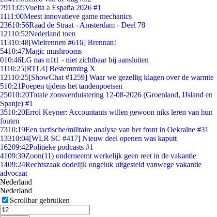
79
11:05
Vuelta a España 2026 #1
11
11:00
Meest innovatieve game mechanics
236
10:56
Raad de Straat - Amsterdam - Deel 78
121
10:52
Nederland toen
113
10:48
[Wielrennen #616] Brennan!
54
10:47
Magic mushrooms
0
10:46
LG nas n1t1 - niet zichtbaar bij aansluiten
11
10:25
[RTL4] Bestemming X
121
10:25
[ShowChat #1259] Waar we gezellig klagen over de warmte
5
10:21
Poepen tijdens het tandenpoetsen
250
10:20
Totale zonsverduistering 12-08-2026 (Groenland, IJsland en
Spanje) #1
35
10:20
Errol Keyner: Accountants willen gewoon niks leren van hun
fouten
73
10:19
Een tactische/militaire analyse van het front in Oekraïne #31
133
10:04
[WLR SC #417] Nieuw deel openen was kaputt
162
09:42
Politieke podcasts #1
41
09:39
Zoon(11) onderneemt werkelijk geen reet in de vakantie
14
09:24
Rechtszaak dodelijk ongeluk uitgesteld vanwege vakantie
advocaat
Nederland
Nederland
Scrollbar gebruiken