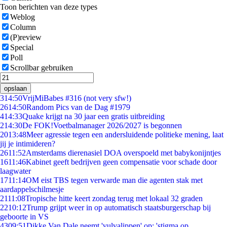
Toon berichten van deze types
Weblog
Column
(P)review
Special
Poll
Scrollbar gebruiken
opslaan
3
14:50
VrijMiBabes #316 (not very sfw!)
26
14:50
Random Pics van de Dag #1979
4
14:33
Quake krijgt na 30 jaar een gratis uitbreiding
2
14:30
De FOK!Voetbalmanager 2026/2027 is begonnen
20
13:48
Meer agressie tegen een andersluidende politieke mening, laat
jij je intimideren?
26
11:52
Amsterdams dierenasiel DOA overspoeld met babykonijntjes
16
11:46
Kabinet geeft bedrijven geen compensatie voor schade door
laagwater
17
11:14
OM eist TBS tegen verwarde man die agenten stak met
aardappelschilmesje
21
11:08
Tropische hitte keert zondag terug met lokaal 32 graden
22
10:12
Trump grijpt weer in op automatisch staatsburgerschap bij
geboorte in VS
43
09:51
Dikke Van Dale neemt 'vulvalippen' op: 'stigma op