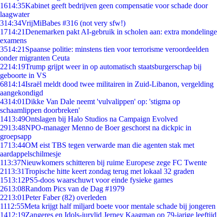
16
14:35
Kabinet geeft bedrijven geen compensatie voor schade door
laagwater
3
14:34
VrijMiBabes #316 (not very sfw!)
17
14:21
Denemarken pakt AI-gebruik in scholen aan: extra mondelinge
examens
35
14:21
Spaanse politie: minstens tien voor terrorisme veroordeelden
onder migranten Ceuta
22
14:19
Trump grijpt weer in op automatisch staatsburgerschap bij
geboorte in VS
68
14:14
Israël meldt dood twee militairen in Zuid-Libanon, vergelding
aangekondigd
43
14:01
Dikke Van Dale neemt 'vulvalippen' op: 'stigma op
schaamlippen doorbreken'
14
13:49
Ontslagen bij Halo Studios na Campaign Evolved
29
13:48
NPO-manager Menno de Boer geschorst na dickpic in
groepsapp
17
13:44
OM eist TBS tegen verwarde man die agenten stak met
aardappelschilmesje
1
13:37
Nieuwkomers schitteren bij ruime Europese zege FC Twente
21
13:31
Tropische hitte keert zondag terug met lokaal 32 graden
15
13:12
PS5-doos waarschuwt voor einde fysieke games
26
13:08
Random Pics van de Dag #1979
22
13:01
Peter Faber (82) overleden
11
12:55
Meta krijgt half miljard boete voor mentale schade bij jongeren
14
12:19
Zangeres en Idols-jurylid Jerney Kaagman op 79-jarige leeftijd