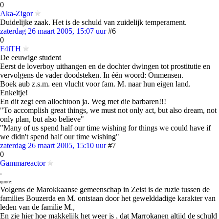
0
Aka-Zigor
Duidelijke zaak. Het is de schuld van zuidelijk temperament.
zaterdag 26 maart 2005, 15:07 uur
#6
0
F4iTH
De eeuwige student
Eerst de loverboy uithangen en de dochter dwingen tot prostitutie en
vervolgens de vader doodsteken. In één woord: Onmensen.
Boek aub z.s.m. een vlucht voor fam. M. naar hun eigen land.
Enkeltje!
En dit zegt een allochtoon ja. Weg met die barbaren!!!
"To accomplish great things, we must not only act, but also dream, not
only plan, but also believe"
"Many of us spend half our time wishing for things we could have if
we didn't spend half our time wishing"
zaterdag 26 maart 2005, 15:10 uur
#7
0
Gammareactor
.
quote:
Volgens de Marokkaanse gemeenschap in Zeist is de ruzie tussen de
families Bouzerda en M. ontstaan door het gewelddadige karakter van
leden van de familie M.,
En zie hier hoe makkelijk het weer is , dat Marrokanen altijd de schuld