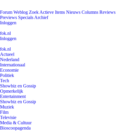
Forum
Weblog
Zoek
Actieve Items
Nieuws
Columns
Reviews
Previews
Specials
Archief
Inloggen
fok.nl
Inloggen
fok.nl
Actueel
Nederland
Internationaal
Economie
Politiek
Tech
Showbiz en Gossip
Opmerkelijk
Entertainment
Showbiz en Gossip
Muziek
Film
Televisie
Media & Cultuur
Bioscoopagenda