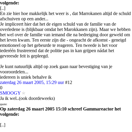
volgende:
[..]
En zie hier hoe makkelijk het weer is , dat Marrokanen altijd de schuld
afschuiven op een ander...
Je impliceert hier dat het de eigen schuld van de familie van de
overledene is (blijkbaar omdat het Marokkanen zijn). Maar we hebben
het wel over de familie van iemand die na bedreiging door geweld om
het leven kwam. Ten eerste zijn die - ongeacht de afkomst - geneigd
emotioneel op het gebeurde te reageren. Ten tweede is het voor
iederéén frustrerend dat de politie pas in kan grijpen nádat het
gevreesde feit is gepleegd.
Je kunt natuurlijk altijd op zoek gaan naar bevestiging van je
vooroordelen...
iedereen is uniek behalve ik
zaterdag 26 maart 2005, 15:29 uur
#12
0
SMOOGY
Ja ik wel..(ook doordeweeks)
quote:
Op zaterdag 26 maart 2005 15:10 schreef Gammareactor het
volgende:
[..]