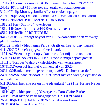
178
12:42
Touwtrekken 2.0 #636 - Team 1 beste team *G* *O*
249
12:40
Vinted #15 nog-net-niet gratis en verzendgezeur
3
12:40
Philip Morris gebruikt AI voor rookcampagne
219
12:30
[SBS6] De Bondgenoten #317 We dansen de macaroni
284
12:28
MotoGP #93 Met de TT in Assen
18
12:23
Tony Scott (54) overleden
18
12:14
[Crowdfunding] #443 Rentestijgingen?
45
12:10
[Netflix #210] TUDUM
84
12:08
UEFA kondigt boycot van FIFA-competities aan vanwege
plan Infantino
9
12:02
[gratis] Videogames Part 9: Gratis en free-to-play games!
41
11:50
GGZ heeft mij gezond verklaard.
117
11:42
Vrienden gaan op vakantie zonder mij uit te nodigen
250
11:39
Asielzoekers #22 : Het Europese migratiepact gaat in
111
11:37
Kapper Walat (27) slachtoffer van vernielingen
167
11:32
Voorspel hier het warmtegetal van 2026
268
11:32
Banken met hoge rente topic #95 - Dichter naar de 0
240
11:26
Wie gaan er dood in 2026?Post met een vleugje cynisme de
overledenen.
6
11:26
Draai hier alle platen in je platenkast #32 (The Torture Never
Stops)
16
11:14
[Boekbespreking] Yesteryear - Caro Claire Burke
54
11:11
Post hier zo vaak mogelijk om 11:11 #39 Vanz11
266
11:06
[NET5] Het blok 2026 #32 Blokkendozen
264
11:05
Lied van de dag #52