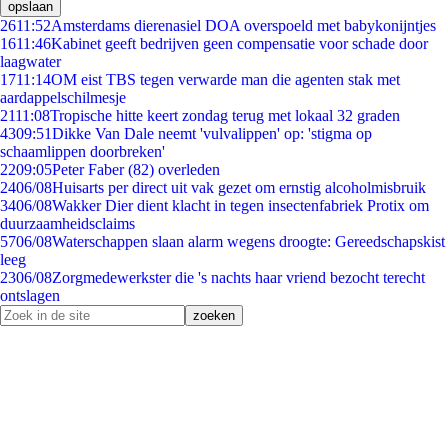
opslaan
26
11:52
Amsterdams dierenasiel DOA overspoeld met babykonijntjes
16
11:46
Kabinet geeft bedrijven geen compensatie voor schade door
laagwater
17
11:14
OM eist TBS tegen verwarde man die agenten stak met
aardappelschilmesje
21
11:08
Tropische hitte keert zondag terug met lokaal 32 graden
43
09:51
Dikke Van Dale neemt 'vulvalippen' op: 'stigma op
schaamlippen doorbreken'
22
09:05
Peter Faber (82) overleden
24
06/08
Huisarts per direct uit vak gezet om ernstig alcoholmisbruik
34
06/08
Wakker Dier dient klacht in tegen insectenfabriek Protix om
duurzaamheidsclaims
57
06/08
Waterschappen slaan alarm wegens droogte: Gereedschapskist
leeg
23
06/08
Zorgmedewerkster die 's nachts haar vriend bezocht terecht
ontslagen