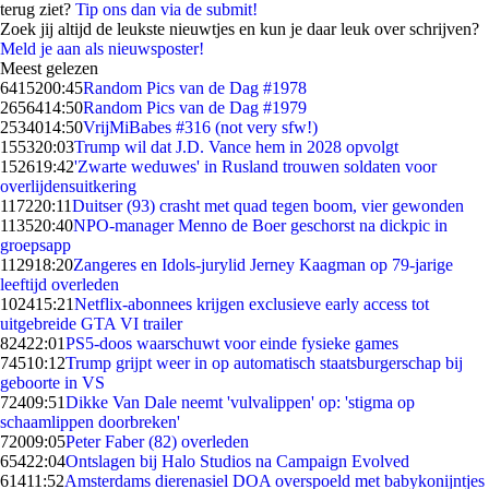
terug ziet?
Tip ons dan via de submit!
Zoek jij altijd de leukste nieuwtjes en kun je daar leuk over schrijven?
Meld je aan als nieuwsposter!
Meest gelezen
64152
00:45
Random Pics van de Dag #1978
26564
14:50
Random Pics van de Dag #1979
25340
14:50
VrijMiBabes #316 (not very sfw!)
1553
20:03
Trump wil dat J.D. Vance hem in 2028 opvolgt
1526
19:42
'Zwarte weduwes' in Rusland trouwen soldaten voor
overlijdensuitkering
1172
20:11
Duitser (93) crasht met quad tegen boom, vier gewonden
1135
20:40
NPO-manager Menno de Boer geschorst na dickpic in
groepsapp
1129
18:20
Zangeres en Idols-jurylid Jerney Kaagman op 79-jarige
leeftijd overleden
1024
15:21
Netflix-abonnees krijgen exclusieve early access tot
uitgebreide GTA VI trailer
824
22:01
PS5-doos waarschuwt voor einde fysieke games
745
10:12
Trump grijpt weer in op automatisch staatsburgerschap bij
geboorte in VS
724
09:51
Dikke Van Dale neemt 'vulvalippen' op: 'stigma op
schaamlippen doorbreken'
720
09:05
Peter Faber (82) overleden
654
22:04
Ontslagen bij Halo Studios na Campaign Evolved
614
11:52
Amsterdams dierenasiel DOA overspoeld met babykonijntjes