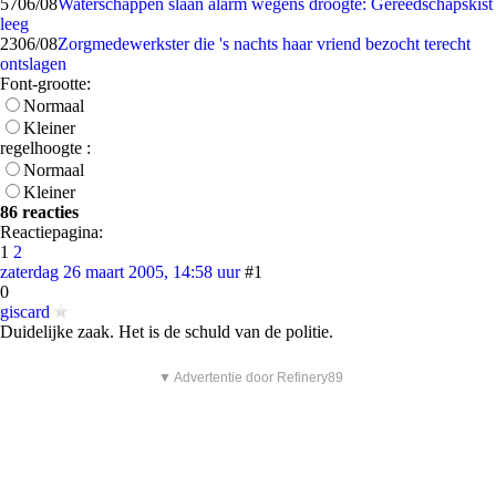
57
06/08
Waterschappen slaan alarm wegens droogte: Gereedschapskist
leeg
23
06/08
Zorgmedewerkster die 's nachts haar vriend bezocht terecht
ontslagen
Font-grootte:
Normaal
Kleiner
regelhoogte :
Normaal
Kleiner
86 reacties
Reactiepagina:
1
2
zaterdag 26 maart 2005, 14:58 uur
#1
0
giscard
Duidelijke zaak. Het is de schuld van de politie.
▼ Advertentie door Refinery89