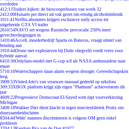
overleden
4
12:13
Trailers kijken: de bioscoopreleases van week 32
24
12:00
Huisarts per direct uit vak gezet om ernstig alcoholmisbruik
10
11:41
Netflix-abonnees krijgen exclusieve early access tot
uitgebreide GTA VI trailer
26
10:54
NAVO zet wegens Russische provocatie 250% meer
gevechtsvliegtuigen in
14
10:46
Accell, moederbedrijf Sparta en Batavus, vraagt uitstel van
betaling aan
19
10:44
Drone met explosieven bij Duits vliegveld voedt vrees voor
hybride aanval
64
10:36
Onlyfans-model met G-cup wil als NASA-ambassadeur naar
maan
57
10:16
Waterschappen slaan alarm wegens droogte: Gereedschapskist
leeg
39
09:53
Vinted-foto's van vrouwen massaal gedeeld op seksfora
3
09:33
XBOX platform krijgt zijn eigen "Platinum" achievements dit
jaar
46
09:22
Progressieve Democraat El-Sayed wint nipt voorverkiezing
Michigan
34
08:18
Wakker Dier dient klacht in tegen insectenfabriek Protix om
duurzaamheidsclaims
85
04:44
'Witte' mannen discrimineren is volgens OM geen enkel
probleem
37
04:13
Random Pics van de Dag #1977