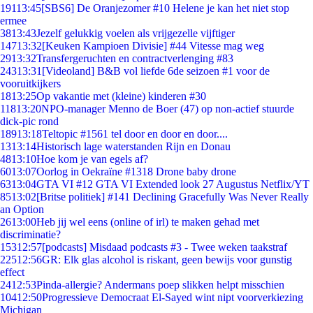
191
13:45
[SBS6] De Oranjezomer #10 Helene je kan het niet stop
ermee
38
13:43
Jezelf gelukkig voelen als vrijgezelle vijftiger
147
13:32
[Keuken Kampioen Divisie] #44 Vitesse mag weg
29
13:32
Transfergeruchten en contractverlenging #83
243
13:31
[Videoland] B&B vol liefde 6de seizoen #1 voor de
vooruitkijkers
18
13:25
Op vakantie met (kleine) kinderen #30
118
13:20
NPO-manager Menno de Boer (47) op non-actief stuurde
dick-pic rond
189
13:18
Teltopic #1561 tel door en door en door....
13
13:14
Historisch lage waterstanden Rijn en Donau
48
13:10
Hoe kom je van egels af?
60
13:07
Oorlog in Oekraïne #1318 Drone baby drone
63
13:04
GTA VI #12 GTA VI Extended look 27 Augustus Netflix/YT
85
13:02
[Britse politiek] #141 Declining Gracefully Was Never Really
an Option
26
13:00
Heb jij wel eens (online of irl) te maken gehad met
discriminatie?
153
12:57
[podcasts] Misdaad podcasts #3 - Twee weken taakstraf
225
12:56
GR: Elk glas alcohol is riskant, geen bewijs voor gunstig
effect
24
12:53
Pinda-allergie? Andermans poep slikken helpt misschien
104
12:50
Progressieve Democraat El-Sayed wint nipt voorverkiezing
Michigan