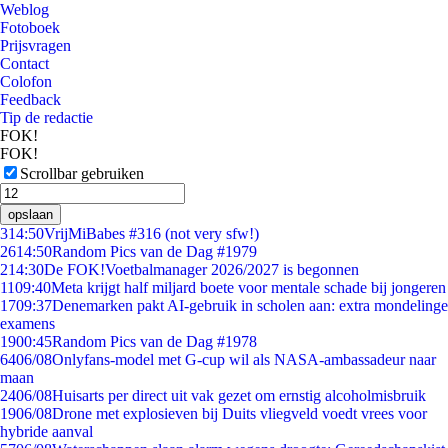
Weblog
Fotoboek
Prijsvragen
Contact
Colofon
Feedback
Tip de redactie
FOK!
FOK!
Scrollbar gebruiken
opslaan
3
14:50
VrijMiBabes #316 (not very sfw!)
26
14:50
Random Pics van de Dag #1979
2
14:30
De FOK!Voetbalmanager 2026/2027 is begonnen
11
09:40
Meta krijgt half miljard boete voor mentale schade bij jongeren
17
09:37
Denemarken pakt AI-gebruik in scholen aan: extra mondelinge
examens
19
00:45
Random Pics van de Dag #1978
64
06/08
Onlyfans-model met G-cup wil als NASA-ambassadeur naar
maan
24
06/08
Huisarts per direct uit vak gezet om ernstig alcoholmisbruik
19
06/08
Drone met explosieven bij Duits vliegveld voedt vrees voor
hybride aanval