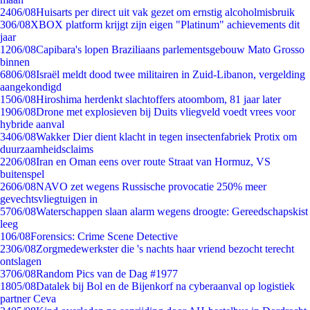
24
06/08
Huisarts per direct uit vak gezet om ernstig alcoholmisbruik
3
06/08
XBOX platform krijgt zijn eigen "Platinum" achievements dit
jaar
12
06/08
Capibara's lopen Braziliaans parlementsgebouw Mato Grosso
binnen
68
06/08
Israël meldt dood twee militairen in Zuid-Libanon, vergelding
aangekondigd
15
06/08
Hiroshima herdenkt slachtoffers atoombom, 81 jaar later
19
06/08
Drone met explosieven bij Duits vliegveld voedt vrees voor
hybride aanval
34
06/08
Wakker Dier dient klacht in tegen insectenfabriek Protix om
duurzaamheidsclaims
22
06/08
Iran en Oman eens over route Straat van Hormuz, VS
buitenspel
26
06/08
NAVO zet wegens Russische provocatie 250% meer
gevechtsvliegtuigen in
57
06/08
Waterschappen slaan alarm wegens droogte: Gereedschapskist
leeg
1
06/08
Forensics: Crime Scene Detective
23
06/08
Zorgmedewerkster die 's nachts haar vriend bezocht terecht
ontslagen
37
06/08
Random Pics van de Dag #1977
18
05/08
Datalek bij Bol en de Bijenkorf na cyberaanval op logistiek
partner Ceva