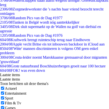
57
06/08
Waterschappen slaan alarm wegens droogte: Gereedschapskist
leeg
23
06/08
Zorgmedewerkster die 's nachts haar vriend bezocht terecht
ontslagen
37
06/08
Random Pics van de Dag #1977
21
05/08
Tanken in België wordt nóg aantrekkelijker
34
05/08
Dirk sluit supermarkt op de Wallen na golf van diefstal en
agressie
12
05/08
Random Pics van de Dag #1976
6
04/08
Kraftwerk brengt ruimteschip terug naar Eindhoven
20
04/08
Apple vecht Britse eis tot inbouwen backdoor in iCloud aan
85
04/08
'Witte' mannen discrimineren is volgens OM geen enkel
probleem
30
04/08
Ceuta-leider noemt Marokkaanse grensaanval door migranten
'gruweldaad'
6
04/08
Grote natuurbrand Boschhuizerbergen groeit naar 100 hectare
6
04/08
FOK! was even down
Laatste items
Laatste items
Toon berichten uit deze thema's
Actueel
Entertainment
Sport
Film & Tv
Games