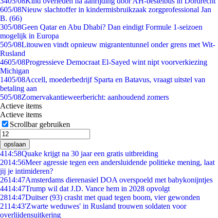
34
05/08
Kind overleden na aanrijding door AH-bestelbus in Dordrecht
6
05/08
Nieuw slachtoffer in kindermisbruikzaak zorgprofessional Jan
B. (66)
3
05/08
Geen Qatar en Abu Dhabi? Dan eindigt Formule 1-seizoen
mogelijk in Europa
5
05/08
Litouwen vindt opnieuw migrantentunnel onder grens met Wit-
Rusland
46
05/08
Progressieve Democraat El-Sayed wint nipt voorverkiezing
Michigan
14
05/08
Accell, moederbedrijf Sparta en Batavus, vraagt uitstel van
betaling aan
5
05/08
Zomervakantieweerbericht: aanhoudend zomers
Actieve items
Actieve items
Scrollbar gebruiken
opslaan
4
14:58
Quake krijgt na 30 jaar een gratis uitbreiding
20
14:56
Meer agressie tegen een andersluidende politieke mening, laat
jij je intimideren?
26
14:47
Amsterdams dierenasiel DOA overspoeld met babykonijntjes
44
14:47
Trump wil dat J.D. Vance hem in 2028 opvolgt
28
14:47
Duitser (93) crasht met quad tegen boom, vier gewonden
21
14:43
'Zwarte weduwes' in Rusland trouwen soldaten voor
overlijdensuitkering