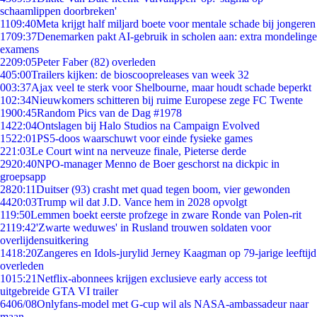
schaamlippen doorbreken'
11
09:40
Meta krijgt half miljard boete voor mentale schade bij jongeren
17
09:37
Denemarken pakt AI-gebruik in scholen aan: extra mondelinge
examens
22
09:05
Peter Faber (82) overleden
4
05:00
Trailers kijken: de bioscoopreleases van week 32
0
03:37
Ajax veel te sterk voor Shelbourne, maar houdt schade beperkt
1
02:34
Nieuwkomers schitteren bij ruime Europese zege FC Twente
19
00:45
Random Pics van de Dag #1978
14
22:04
Ontslagen bij Halo Studios na Campaign Evolved
15
22:01
PS5-doos waarschuwt voor einde fysieke games
2
21:03
Le Court wint na nerveuze finale, Pieterse derde
29
20:40
NPO-manager Menno de Boer geschorst na dickpic in
groepsapp
28
20:11
Duitser (93) crasht met quad tegen boom, vier gewonden
44
20:03
Trump wil dat J.D. Vance hem in 2028 opvolgt
1
19:50
Lemmen boekt eerste profzege in zware Ronde van Polen-rit
21
19:42
'Zwarte weduwes' in Rusland trouwen soldaten voor
overlijdensuitkering
14
18:20
Zangeres en Idols-jurylid Jerney Kaagman op 79-jarige leeftijd
overleden
10
15:21
Netflix-abonnees krijgen exclusieve early access tot
uitgebreide GTA VI trailer
64
06/08
Onlyfans-model met G-cup wil als NASA-ambassadeur naar
maan