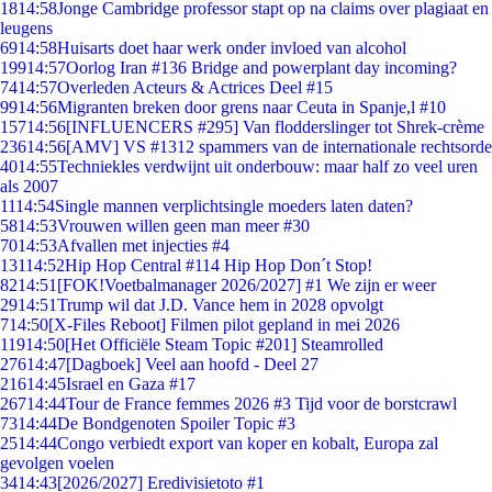
18
14:58
Jonge Cambridge professor stapt op na claims over plagiaat en
leugens
69
14:58
Huisarts doet haar werk onder invloed van alcohol
199
14:57
Oorlog Iran #136 Bridge and powerplant day incoming?
74
14:57
Overleden Acteurs & Actrices Deel #15
99
14:56
Migranten breken door grens naar Ceuta in Spanje,l #10
157
14:56
[INFLUENCERS #295] Van flodderslinger tot Shrek-crème
236
14:56
[AMV] VS #1312 spammers van de internationale rechtsorde
40
14:55
Techniekles verdwijnt uit onderbouw: maar half zo veel uren
als 2007
11
14:54
Single mannen verplichtsingle moeders laten daten?
58
14:53
Vrouwen willen geen man meer #30
70
14:53
Afvallen met injecties #4
131
14:52
Hip Hop Central #114 Hip Hop Don´t Stop!
82
14:51
[FOK!Voetbalmanager 2026/2027] #1 We zijn er weer
29
14:51
Trump wil dat J.D. Vance hem in 2028 opvolgt
7
14:50
[X-Files Reboot] Filmen pilot gepland in mei 2026
119
14:50
[Het Officiële Steam Topic #201] Steamrolled
276
14:47
[Dagboek] Veel aan hoofd - Deel 27
216
14:45
Israel en Gaza #17
267
14:44
Tour de France femmes 2026 #3 Tijd voor de borstcrawl
73
14:44
De Bondgenoten Spoiler Topic #3
25
14:44
Congo verbiedt export van koper en kobalt, Europa zal
gevolgen voelen
34
14:43
[2026/2027] Eredivisietoto #1