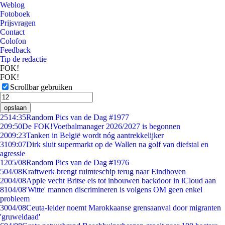
Weblog
Fotoboek
Prijsvragen
Contact
Colofon
Feedback
Tip de redactie
FOK!
FOK!
Scrollbar gebruiken
opslaan
25
14:35
Random Pics van de Dag #1977
2
09:50
De FOK!Voetbalmanager 2026/2027 is begonnen
20
09:23
Tanken in België wordt nóg aantrekkelijker
31
09:07
Dirk sluit supermarkt op de Wallen na golf van diefstal en
agressie
12
05/08
Random Pics van de Dag #1976
5
04/08
Kraftwerk brengt ruimteschip terug naar Eindhoven
20
04/08
Apple vecht Britse eis tot inbouwen backdoor in iCloud aan
81
04/08
'Witte' mannen discrimineren is volgens OM geen enkel
probleem
30
04/08
Ceuta-leider noemt Marokkaanse grensaanval door migranten
'gruweldaad'