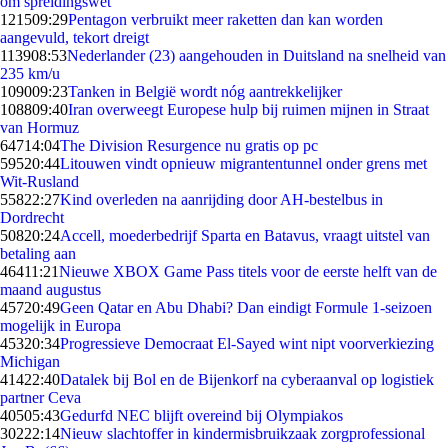
om spreidingswet
1215
09:29
Pentagon verbruikt meer raketten dan kan worden
aangevuld, tekort dreigt
1139
08:53
Nederlander (23) aangehouden in Duitsland na snelheid van
235 km/u
1090
09:23
Tanken in België wordt nóg aantrekkelijker
1088
09:40
Iran overweegt Europese hulp bij ruimen mijnen in Straat
van Hormuz
647
14:04
The Division Resurgence nu gratis op pc
595
20:44
Litouwen vindt opnieuw migrantentunnel onder grens met
Wit-Rusland
558
22:27
Kind overleden na aanrijding door AH-bestelbus in
Dordrecht
508
20:24
Accell, moederbedrijf Sparta en Batavus, vraagt uitstel van
betaling aan
464
11:21
Nieuwe XBOX Game Pass titels voor de eerste helft van de
maand augustus
457
20:49
Geen Qatar en Abu Dhabi? Dan eindigt Formule 1-seizoen
mogelijk in Europa
453
20:34
Progressieve Democraat El-Sayed wint nipt voorverkiezing
Michigan
414
22:40
Datalek bij Bol en de Bijenkorf na cyberaanval op logistiek
partner Ceva
405
05:43
Gedurfd NEC blijft overeind bij Olympiakos
302
22:14
Nieuw slachtoffer in kindermisbruikzaak zorgprofessional