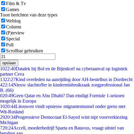
Film & Tv
Games
Toon berichten van deze types
Weblog
Column
(P)review
Special
Poll
Scrollbar gebruiken
opslaan
10
22:40
Datalek bij Bol en de Bijenkorf na cyberaanval op logistiek
partner Ceva
13
22:27
Kind overleden na aanrijding door AH-bestelbus in Dordrecht
4
22:14
Nieuw slachtoffer in kindermisbruikzaak zorgprofessional Jan
B. (66)
0
20:49
Geen Qatar en Abu Dhabi? Dan eindigt Formule 1-seizoen
mogelijk in Europa
10
20:44
Litouwen vindt opnieuw migrantentunnel onder grens met
Wit-Rusland
29
20:34
Progressieve Democraat El-Sayed wint nipt voorverkiezing
Michigan
7
20:24
Accell, moederbedrijf Sparta en Batavus, vraagt uitstel van
betaling aan