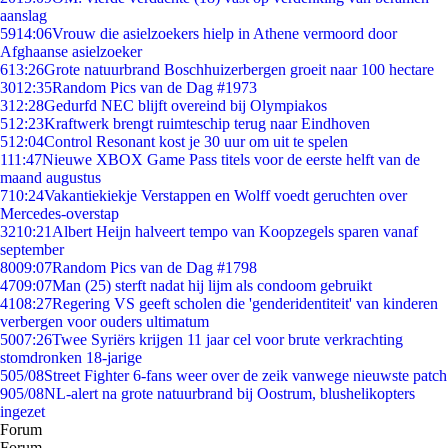
aanslag
59
14:06
Vrouw die asielzoekers hielp in Athene vermoord door
Afghaanse asielzoeker
6
13:26
Grote natuurbrand Boschhuizerbergen groeit naar 100 hectare
30
12:35
Random Pics van de Dag #1973
3
12:28
Gedurfd NEC blijft overeind bij Olympiakos
5
12:23
Kraftwerk brengt ruimteschip terug naar Eindhoven
5
12:04
Control Resonant kost je 30 uur om uit te spelen
1
11:47
Nieuwe XBOX Game Pass titels voor de eerste helft van de
maand augustus
7
10:24
Vakantiekiekje Verstappen en Wolff voedt geruchten over
Mercedes-overstap
32
10:21
Albert Heijn halveert tempo van Koopzegels sparen vanaf
september
80
09:07
Random Pics van de Dag #1798
47
09:07
Man (25) sterft nadat hij lijm als condoom gebruikt
41
08:27
Regering VS geeft scholen die 'genderidentiteit' van kinderen
verbergen voor ouders ultimatum
50
07:26
Twee Syriërs krijgen 11 jaar cel voor brute verkrachting
stomdronken 18-jarige
5
05/08
Street Fighter 6-fans weer over de zeik vanwege nieuwste patch
9
05/08
NL-alert na grote natuurbrand bij Oostrum, blushelikopters
ingezet
Forum
Forum