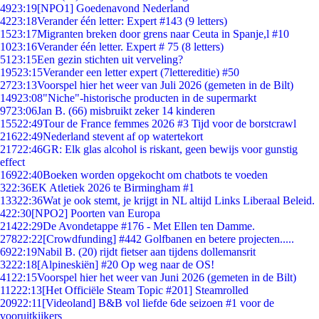
49
23:19
[NPO1] Goedenavond Nederland
42
23:18
Verander één letter: Expert #143 (9 letters)
15
23:17
Migranten breken door grens naar Ceuta in Spanje,l #10
10
23:16
Verander één letter. Expert # 75 (8 letters)
51
23:15
Een gezin stichten uit verveling?
195
23:15
Verander een letter expert (7lettereditie) #50
27
23:13
Voorspel hier het weer van Juli 2026 (gemeten in de Bilt)
149
23:08
"Niche"-historische producten in de supermarkt
97
23:06
Jan B. (66) misbruikt zeker 14 kinderen
155
22:49
Tour de France femmes 2026 #3 Tijd voor de borstcrawl
216
22:49
Nederland stevent af op watertekort
217
22:46
GR: Elk glas alcohol is riskant, geen bewijs voor gunstig
effect
169
22:40
Boeken worden opgekocht om chatbots te voeden
3
22:36
EK Atletiek 2026 te Birmingham #1
133
22:36
Wat je ook stemt, je krijgt in NL altijd Links Liberaal Beleid.
4
22:30
[NPO2] Poorten van Europa
214
22:29
De Avondetappe #176 - Met Ellen ten Damme.
278
22:22
[Crowdfunding] #442 Golfbanen en betere projecten.....
69
22:19
Nabil B. (20) rijdt fietser aan tijdens dollemansrit
32
22:18
[Alpineskiën] #20 Op weg naar de OS!
41
22:15
Voorspel hier het weer van Juni 2026 (gemeten in de Bilt)
112
22:13
[Het Officiële Steam Topic #201] Steamrolled
209
22:11
[Videoland] B&B vol liefde 6de seizoen #1 voor de
vooruitkijkers