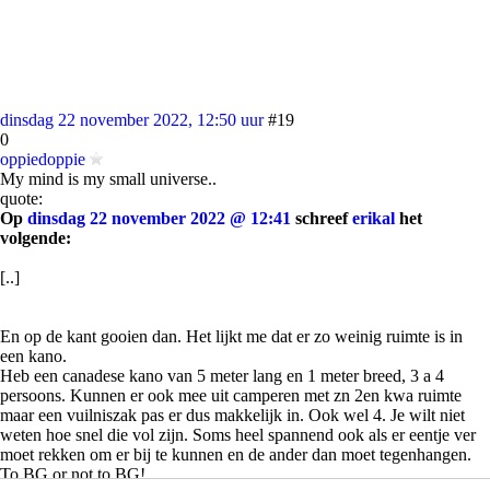
dinsdag 22 november 2022, 12:50 uur
#19
0
oppiedoppie
My mind is my small universe..
quote:
Op
dinsdag 22 november 2022 @ 12:41
schreef
erikal
het
volgende:
[..]
En op de kant gooien dan. Het lijkt me dat er zo weinig ruimte is in
een kano.
Heb een canadese kano van 5 meter lang en 1 meter breed, 3 a 4
persoons. Kunnen er ook mee uit camperen met zn 2en kwa ruimte
maar een vuilniszak pas er dus makkelijk in. Ook wel 4. Je wilt niet
weten hoe snel die vol zijn. Soms heel spannend ook als er eentje ver
moet rekken om er bij te kunnen en de ander dan moet tegenhangen.
To BG or not to BG!