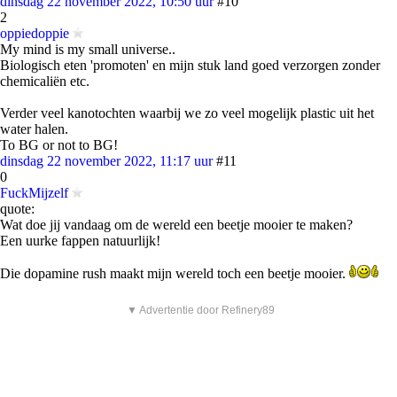
dinsdag 22 november 2022, 10:50 uur
#10
2
oppiedoppie
My mind is my small universe..
Biologisch eten 'promoten' en mijn stuk land goed verzorgen zonder
chemicaliën etc.
Verder veel kanotochten waarbij we zo veel mogelijk plastic uit het
water halen.
To BG or not to BG!
dinsdag 22 november 2022, 11:17 uur
#11
0
FuckMijzelf
quote:
Wat doe jij vandaag om de wereld een beetje mooier te maken?
Een uurke fappen natuurlijk!
Die dopamine rush maakt mijn wereld toch een beetje mooier.
▼ Advertentie door Refinery89