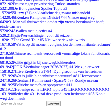
87
21:02
Protest tegen privatisering Turkse stranden
53
21:00
De Bondgenoten Spoiler Topic #3
157
20:55
Lizzy (21) op klaarlichte dag zwaar mishandeld
142
20:46
[Keuken Kampioen Divisie] #44 Vitesse mag weg
64
20:31
Man wil thuiswerken omdat zijn vrouw borstkanker heeft,
einde carriere
57
20:24
Afvallen met injecties #4
5
20:21
[lijstje]Verwachtingen voor dit seizoen
18
20:17
The Grand Tour #5 Nieuwe serie - nieuw trio
167
19:58
Wat is op dit moment volgens jou de meest irritante reclame?
#12
27
19:56
Chinese rechtbank veroordeelt voormalige lokale functionaris
tot dood
68
19:52
Politie grijpt in bij snelwegblokkeerders
69
19:42
[FOK!Voetbalmanager 2026/2027] #1 We zijn er weer
158
19:27
[Live Eredivisie #1784] Dying seconds van het seizoen!
157
19:26
Wat is jullie binnenhuistemperatuur? #81 Horrorzomer
247
19:26
[Centraal] Ruimtevaart / SpaceX #87 Rondje oceaan
186
19:25
Politieke meme's en spotprenten #11
261
19:22
Het enige echte LEGO-topic #45 LEGOOOOOOOOOOO
163
19:08
Ieder die 40+ is zal deze producten herkennen #35 Nooit
weg doen meuk