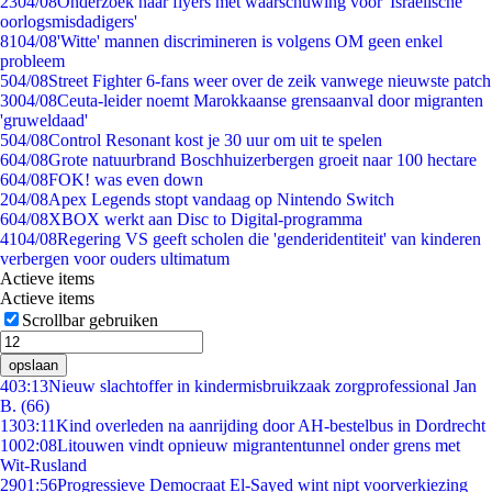
23
04/08
Onderzoek naar flyers met waarschuwing voor 'Israëlische
oorlogsmisdadigers'
81
04/08
'Witte' mannen discrimineren is volgens OM geen enkel
probleem
5
04/08
Street Fighter 6-fans weer over de zeik vanwege nieuwste patch
30
04/08
Ceuta-leider noemt Marokkaanse grensaanval door migranten
'gruweldaad'
5
04/08
Control Resonant kost je 30 uur om uit te spelen
6
04/08
Grote natuurbrand Boschhuizerbergen groeit naar 100 hectare
6
04/08
FOK! was even down
2
04/08
Apex Legends stopt vandaag op Nintendo Switch
6
04/08
XBOX werkt aan Disc to Digital-programma
41
04/08
Regering VS geeft scholen die 'genderidentiteit' van kinderen
verbergen voor ouders ultimatum
Actieve items
Actieve items
Scrollbar gebruiken
opslaan
4
03:13
Nieuw slachtoffer in kindermisbruikzaak zorgprofessional Jan
B. (66)
13
03:11
Kind overleden na aanrijding door AH-bestelbus in Dordrecht
10
02:08
Litouwen vindt opnieuw migrantentunnel onder grens met
Wit-Rusland
29
01:56
Progressieve Democraat El-Sayed wint nipt voorverkiezing