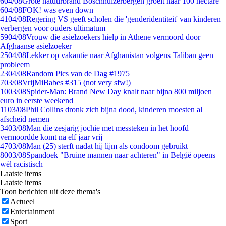
6
04/08
Grote natuurbrand Boschhuizerbergen groeit naar 100 hectare
6
04/08
FOK! was even down
41
04/08
Regering VS geeft scholen die 'genderidentiteit' van kinderen
verbergen voor ouders ultimatum
59
04/08
Vrouw die asielzoekers hielp in Athene vermoord door
Afghaanse asielzoeker
25
04/08
Lekker op vakantie naar Afghanistan volgens Taliban geen
probleem
23
04/08
Random Pics van de Dag #1975
7
03/08
VrijMiBabes #315 (not very sfw!)
10
03/08
Spider-Man: Brand New Day knalt naar bijna 800 miljoen
euro in eerste weekend
11
03/08
Phil Collins dronk zich bijna dood, kinderen moesten al
afscheid nemen
34
03/08
Man die zesjarig jochie met messteken in het hoofd
vermoordde komt na elf jaar vrij
47
03/08
Man (25) sterft nadat hij lijm als condoom gebruikt
80
03/08
Spandoek "Bruine mannen naar achteren" in België opeens
wèl racistisch
Laatste items
Laatste items
Toon berichten uit deze thema's
Actueel
Entertainment
Sport