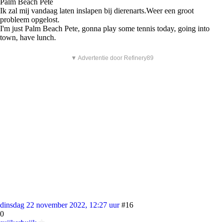
Palm Beach Pete
Ik zal mij vandaag laten inslapen bij dierenarts.Weer een groot
probleem opgelost.
I'm just Palm Beach Pete, gonna play some tennis today, going into
town, have lunch.
▼ Advertentie door Refinery89
dinsdag 22 november 2022, 12:27 uur
#16
0