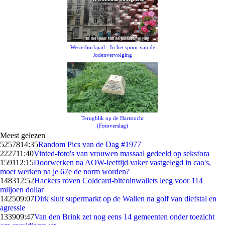
Westerborkpad - In het spoor van de
Jodenvervolging
Terugblik op de Hartstocht
(Fotoverslag)
Meest gelezen
52578
14:35
Random Pics van de Dag #1977
2227
11:40
Vinted-foto's van vrouwen massaal gedeeld op seksfora
1591
12:15
Doorwerken na AOW-leeftijd vaker vastgelegd in cao's,
moet werken na je 67e de norm worden?
1483
12:52
Hackers roven Coldcard-bitcoinwallets leeg voor 114
miljoen dollar
1425
09:07
Dirk sluit supermarkt op de Wallen na golf van diefstal en
agressie
1339
09:47
Van den Brink zet nog eens 14 gemeenten onder toezicht