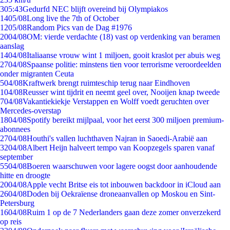
3
05:43
Gedurfd NEC blijft overeind bij Olympiakos
14
05/08
Long live the 7th of October
12
05/08
Random Pics van de Dag #1976
20
04/08
OM: vierde verdachte (18) vast op verdenking van beramen
aanslag
14
04/08
Italiaanse vrouw wint 1 miljoen, gooit kraslot per abuis weg
27
04/08
Spaanse politie: minstens tien voor terrorisme veroordeelden
onder migranten Ceuta
5
04/08
Kraftwerk brengt ruimteschip terug naar Eindhoven
1
04/08
Reusser wint tijdrit en neemt geel over, Nooijen knap tweede
7
04/08
Vakantiekiekje Verstappen en Wolff voedt geruchten over
Mercedes-overstap
18
04/08
Spotify bereikt mijlpaal, voor het eerst 300 miljoen premium-
abonnees
27
04/08
Houthi's vallen luchthaven Najran in Saoedi-Arabië aan
32
04/08
Albert Heijn halveert tempo van Koopzegels sparen vanaf
september
55
04/08
Boeren waarschuwen voor lagere oogst door aanhoudende
hitte en droogte
20
04/08
Apple vecht Britse eis tot inbouwen backdoor in iCloud aan
26
04/08
Doden bij Oekraïense droneaanvallen op Moskou en Sint-
Petersburg
16
04/08
Ruim 1 op de 7 Nederlanders gaan deze zomer onverzekerd
op reis