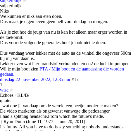
suijkerbuijk
suijkerbuijk
Niks
We kunnen er niks aan eten doen.
Dus maak je eigen leven geen hell voor de dag na morgen.
Als je ziet hoe de jeugt van nu is kan het alleen maar erger worden in
de toekomst.
Dus voor de volgende generaties hoef je ook niet te doen.
Dus vandaag weer lekker met de auto na de winkel die ongeveer 500m
bij mij van daan is.
Lekker even wat liter brandstof verbranden en co2 de lucht in pompen.
Wil je mijn boot zien
PTA / Mijn boot en de aanpassing die worden
gedaan.
dinsdag 22 november 2022, 12:35 uur
#17
1
wise
Echoes - KL/B/
quote:
. wat doe jij vandaag om de wereld een beetje mooier te maken?
De video markeren als ongewenst vanwege die pedozanger.
I had a splitting headache.From which the future's made.
† Ryan Dunn (June 11, 1977 – June 20, 2011)
It's funny. All you have to do is say something nobody understands