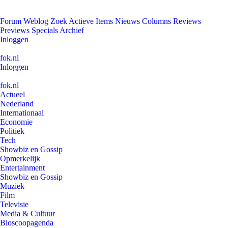
Forum
Weblog
Zoek
Actieve Items
Nieuws
Columns
Reviews
Previews
Specials
Archief
Inloggen
fok.nl
Inloggen
fok.nl
Actueel
Nederland
Internationaal
Economie
Politiek
Tech
Showbiz en Gossip
Opmerkelijk
Entertainment
Showbiz en Gossip
Muziek
Film
Televisie
Media & Cultuur
Bioscoopagenda