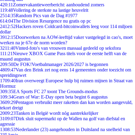
4
20:11
Zomervakantieweerbericht: aanhoudend zomers
1
19:48
Vollering de sterkste na lastige heuvelrit
25
14:35
Random Pics van de Dag #1977
6
14:04
The Division Resurgence nu gratis op pc
24
12:52
Hackers roven Coldcard-bitcoinwallets leeg voor 114 miljoen
dollar
39
12:15
Doorwerken na AOW-leeftijd vaker vastgelegd in cao's, moet
werken na je 67e de norm worden?
32
11:40
Vinted-foto's van vrouwen massaal gedeeld op seksfora
1
11:21
Nieuwe XBOX Game Pass titels voor de eerste helft van de
maand augustus
2
09:50
De FOK!Voetbalmanager 2026/2027 is begonnen
48
09:47
Van den Brink zet nog eens 14 gemeenten onder toezicht om
spreidingswet
17
09:40
Iran overweegt Europese hulp bij ruimen mijnen in Straat van
Hormuz
3
09:35
EA Sports FC 27 toont The Grounds-modus
1
09:34
Gears of War: E-Day open beta begint 6 augustus
36
09:29
Pentagon verbruikt meer raketten dan kan worden aangevuld,
tekort dreigt
20
09:23
Tanken in België wordt nóg aantrekkelijker
31
09:07
Dirk sluit supermarkt op de Wallen na golf van diefstal en
agressie
13
08:53
Nederlander (23) aangehouden in Duitsland na snelheid van
235 km/u