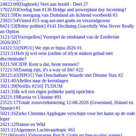
248
22:09
[Dagboek] Veel aan hoofd - Deel 27
170
22:03
Oorlog Iran #136 Bridge and powerplant day incoming?
56
21:59
De neergang van Duitsland als lichtend voorbeeld #3
239
21:54
Vinted #15 nog-net-niet gratis en verzendgezeur
84
21:53
[Britse politiek] #141 Declining Gracefully Was Never Really
an Option
31
21:52
[Voorspellen] Voorspel de eindstand van de Eredivisie
2026/2027
143
21:51
[NPO1] We zijn er bijna 2026 #1
23
21:51
Heb jij wel eens (online of irl) te maken gehad met
discriminatie?
92
21:50
CIDP. Kent u dat, beste mensen?
172
21:50
Zuunig zijn, it's a way of life! #22
281
21:41
[NPO1] Van Onschatbare Waarde met Dionne Stax #2
13
21:40
Aftellen naar de kerstdagen
39
21:39
[Netflix #210] TUDUM
14
21:33
Ik wil een eigen politieke partij oprichten
202
21:19
Russia vs Ukraine #91
235
21:17
Totale zonsverduistering 12-08-2026 (Groenland, IJsland en
Spanje) #1
50
21:16
Zieke Christina Applegate verschijnt voor het laatst op de rode
loper
24
21:12
Natuur en Wild
10
21:12
Algemeen Luchtvaarttopic #61
7
21:06
[gratis] Videogames Part 9: Gratis en free-to-play games!