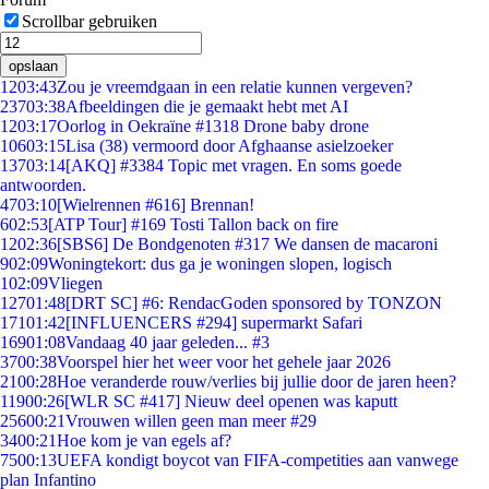
Scrollbar gebruiken
opslaan
12
03:43
Zou je vreemdgaan in een relatie kunnen vergeven?
237
03:38
Afbeeldingen die je gemaakt hebt met AI
12
03:17
Oorlog in Oekraïne #1318 Drone baby drone
106
03:15
Lisa (38) vermoord door Afghaanse asielzoeker
137
03:14
[AKQ] #3384 Topic met vragen. En soms goede
antwoorden.
47
03:10
[Wielrennen #616] Brennan!
6
02:53
[ATP Tour] #169 Tosti Tallon back on fire
12
02:36
[SBS6] De Bondgenoten #317 We dansen de macaroni
9
02:09
Woningtekort: dus ga je woningen slopen, logisch
1
02:09
Vliegen
127
01:48
[DRT SC] #6: RendacGoden sponsored by TONZON
171
01:42
[INFLUENCERS #294] supermarkt Safari
169
01:08
Vandaag 40 jaar geleden... #3
37
00:38
Voorspel hier het weer voor het gehele jaar 2026
21
00:28
Hoe veranderde rouw/verlies bij jullie door de jaren heen?
119
00:26
[WLR SC #417] Nieuw deel openen was kaputt
256
00:21
Vrouwen willen geen man meer #29
34
00:21
Hoe kom je van egels af?
75
00:13
UEFA kondigt boycot van FIFA-competities aan vanwege
plan Infantino