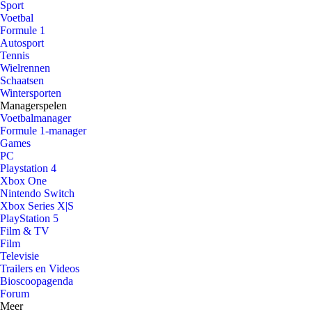
Sport
Voetbal
Formule 1
Autosport
Tennis
Wielrennen
Schaatsen
Wintersporten
Managerspelen
Voetbalmanager
Formule 1-manager
Games
PC
Playstation 4
Xbox One
Nintendo Switch
Xbox Series X|S
PlayStation 5
Film & TV
Film
Televisie
Trailers en Videos
Bioscoopagenda
Forum
Meer