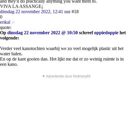
and they'll do practically anything you want them to.
VIVA LA ASSANGE¡
dinsdag 22 november 2022, 12:41 uur
#18
0
erikal
quote:
Op
dinsdag 22 november 2022 @ 10:50
schreef
oppiedoppie
het
volgende:
Verder veel kanotochten waarbij we zo veel mogelijk plastic uit het
water halen.
En op de kant gooien dan. Het lijkt me dat er zo weinig ruimte is in
een kano.
▼ Advertentie door Refinery89