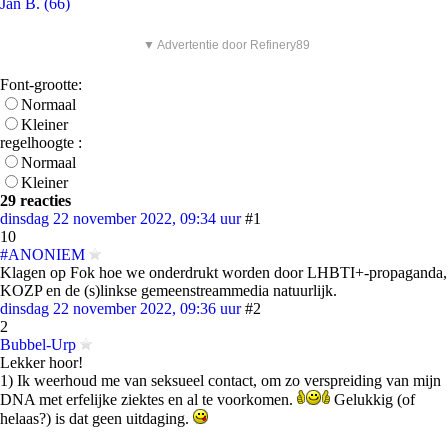
Jan B. (66)
▼ Advertentie door Refinery89
Font-grootte:
Normaal
Kleiner
regelhoogte :
Normaal
Kleiner
29 reacties
dinsdag 22 november 2022, 09:34 uur
#1
10
#ANONIEM
Klagen op Fok hoe we onderdrukt worden door LHBTI+-propaganda,
KOZP en de (s)linkse gemeenstreammedia natuurlijk.
dinsdag 22 november 2022, 09:36 uur
#2
2
Bubbel-Urp
Lekker hoor!
1) Ik weerhoud me van seksueel contact, om zo verspreiding van mijn
DNA met erfelijke ziektes en al te voorkomen.
Gelukkig (of
helaas?) is dat geen uitdaging.