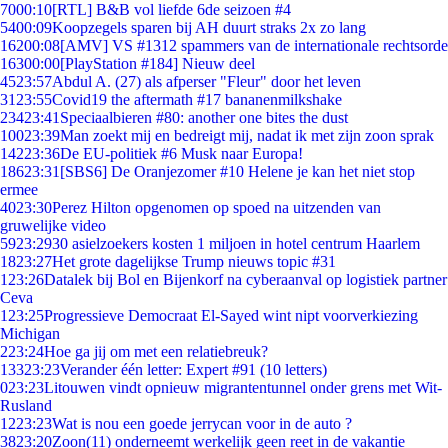
70
00:10
[RTL] B&B vol liefde 6de seizoen #4
54
00:09
Koopzegels sparen bij AH duurt straks 2x zo lang
162
00:08
[AMV] VS #1312 spammers van de internationale rechtsorde
163
00:00
[PlayStation #184] Nieuw deel
45
23:57
Abdul A. (27) als afperser "Fleur" door het leven
31
23:55
Covid19 the aftermath #17 bananenmilkshake
234
23:41
Speciaalbieren #80: another one bites the dust
100
23:39
Man zoekt mij en bedreigt mij, nadat ik met zijn zoon sprak
142
23:36
De EU-politiek #6 Musk naar Europa!
186
23:31
[SBS6] De Oranjezomer #10 Helene je kan het niet stop
ermee
40
23:30
Perez Hilton opgenomen op spoed na uitzenden van
gruwelijke video
59
23:29
30 asielzoekers kosten 1 miljoen in hotel centrum Haarlem
18
23:27
Het grote dagelijkse Trump nieuws topic #31
1
23:26
Datalek bij Bol en Bijenkorf na cyberaanval op logistiek partner
Ceva
1
23:25
Progressieve Democraat El-Sayed wint nipt voorverkiezing
Michigan
2
23:24
Hoe ga jij om met een relatiebreuk?
133
23:23
Verander één letter: Expert #91 (10 letters)
0
23:23
Litouwen vindt opnieuw migrantentunnel onder grens met Wit-
Rusland
12
23:23
Wat is nou een goede jerrycan voor in de auto ?
38
23:20
Zoon(11) onderneemt werkelijk geen reet in de vakantie