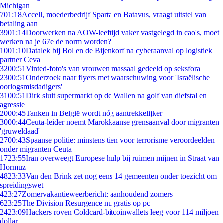
Michigan
7
01:18
Accell, moederbedrijf Sparta en Batavus, vraagt uitstel van
betaling aan
39
01:14
Doorwerken na AOW-leeftijd vaker vastgelegd in cao's, moet
werken na je 67e de norm worden?
10
01:10
Datalek bij Bol en de Bijenkorf na cyberaanval op logistiek
partner Ceva
32
00:51
Vinted-foto's van vrouwen massaal gedeeld op seksfora
23
00:51
Onderzoek naar flyers met waarschuwing voor 'Israëlische
oorlogsmisdadigers'
31
00:51
Dirk sluit supermarkt op de Wallen na golf van diefstal en
agressie
20
00:45
Tanken in België wordt nóg aantrekkelijker
30
00:44
Ceuta-leider noemt Marokkaanse grensaanval door migranten
'gruweldaad'
27
00:43
Spaanse politie: minstens tien voor terrorisme veroordeelden
onder migranten Ceuta
17
23:55
Iran overweegt Europese hulp bij ruimen mijnen in Straat van
Hormuz
48
23:33
Van den Brink zet nog eens 14 gemeenten onder toezicht om
spreidingswet
4
23:27
Zomervakantieweerbericht: aanhoudend zomers
6
23:25
The Division Resurgence nu gratis op pc
24
23:09
Hackers roven Coldcard-bitcoinwallets leeg voor 114 miljoen
dollar