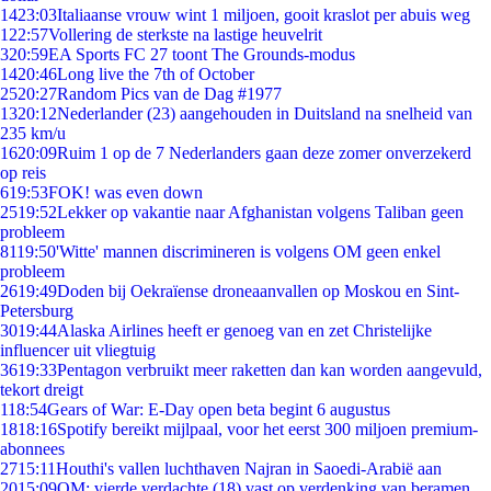
14
23:03
Italiaanse vrouw wint 1 miljoen, gooit kraslot per abuis weg
1
22:57
Vollering de sterkste na lastige heuvelrit
3
20:59
EA Sports FC 27 toont The Grounds-modus
14
20:46
Long live the 7th of October
25
20:27
Random Pics van de Dag #1977
13
20:12
Nederlander (23) aangehouden in Duitsland na snelheid van
235 km/u
16
20:09
Ruim 1 op de 7 Nederlanders gaan deze zomer onverzekerd
op reis
6
19:53
FOK! was even down
25
19:52
Lekker op vakantie naar Afghanistan volgens Taliban geen
probleem
81
19:50
'Witte' mannen discrimineren is volgens OM geen enkel
probleem
26
19:49
Doden bij Oekraïense droneaanvallen op Moskou en Sint-
Petersburg
30
19:44
Alaska Airlines heeft er genoeg van en zet Christelijke
influencer uit vliegtuig
36
19:33
Pentagon verbruikt meer raketten dan kan worden aangevuld,
tekort dreigt
1
18:54
Gears of War: E-Day open beta begint 6 augustus
18
18:16
Spotify bereikt mijlpaal, voor het eerst 300 miljoen premium-
abonnees
27
15:11
Houthi's vallen luchthaven Najran in Saoedi-Arabië aan
20
15:09
OM: vierde verdachte (18) vast op verdenking van beramen