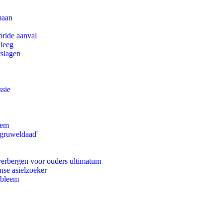
maan
bride aanval
 leeg
tslagen
ssie
eem
'gruweldaad'
 verbergen voor ouders ultimatum
nse asielzoeker
obleem