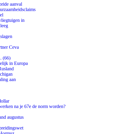
bride aanval
duurzaamheidsclaims
el
iegtuigen in
 leeg
tslagen
rtner Ceva
. (66)
lijk in Europa
Rusland
ichigan
aling aan
ollar
 werken na je 67e de norm worden?
and augustus
preidingswet
n Hormuz