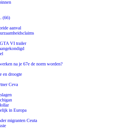
binnen
. (66)
bride aanval
duurzaamheidsclaims
 GTA VI trailer
g aangekondigd
el
 werken na je 67e de norm worden?
e en droogte
rtner Ceva
tslagen
ichigan
ollar
lijk in Europa
onder migranten Ceuta
ssie