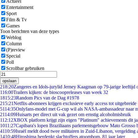
Actueel
Entertainment
Sport
Film & Tv
Games
Toon berichten van deze types
Weblog
Column
(P)review
Special
Poll
Scrollbar gebruiken
opslaan
2
18:20
Zangeres en Idols-jurylid Jerney Kaagman op 79-jarige leeftijd 
1
16:00
Trailers kijken: de bioscoopreleases van week 32
18
15:23
Random Pics van de Dag #1978
2
15:21
Netflix-abonnees krijgen exclusieve early access tot uitgebreide
51
14:35
Onlyfans-model met G-cup wil als NASA-ambassadeur naar 
21
14:09
Huisarts per direct uit vak gezet om ernstig alcoholmisbruik
1
12:12
XBOX platform krijgt zijn eigen "Platinum" achievements dit ja
10
11:27
Capibara's lopen Braziliaans parlementsgebouw Mato Grosso 
41
10:59
Israël meldt dood twee militairen in Zuid-Libanon, vergeldin
14
10:48
Hiroshima herdenkt slachtoffers atoombom, 81 jaar later