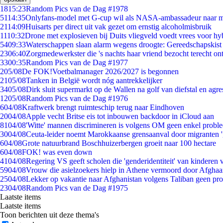
18
15:23
Random Pics van de Dag #1978
51
14:35
Onlyfans-model met G-cup wil als NASA-ambassadeur naar 
21
14:09
Huisarts per direct uit vak gezet om ernstig alcoholmisbruik
11
10:32
Drone met explosieven bij Duits vliegveld voedt vrees voor hy
54
09:33
Waterschappen slaan alarm wegens droogte: Gereedschapskist
23
06:40
Zorgmedewerkster die 's nachts haar vriend bezocht terecht on
33
00:35
Random Pics van de Dag #1977
2
05/08
De FOK!Voetbalmanager 2026/2027 is begonnen
21
05/08
Tanken in België wordt nóg aantrekkelijker
34
05/08
Dirk sluit supermarkt op de Wallen na golf van diefstal en agre
12
05/08
Random Pics van de Dag #1976
6
04/08
Kraftwerk brengt ruimteschip terug naar Eindhoven
20
04/08
Apple vecht Britse eis tot inbouwen backdoor in iCloud aan
81
04/08
'Witte' mannen discrimineren is volgens OM geen enkel probl
30
04/08
Ceuta-leider noemt Marokkaanse grensaanval door migranten 
6
04/08
Grote natuurbrand Boschhuizerbergen groeit naar 100 hectare
6
04/08
FOK! was even down
41
04/08
Regering VS geeft scholen die 'genderidentiteit' van kinderen
59
04/08
Vrouw die asielzoekers hielp in Athene vermoord door Afghaa
25
04/08
Lekker op vakantie naar Afghanistan volgens Taliban geen pr
23
04/08
Random Pics van de Dag #1975
Laatste items
Laatste items
Toon berichten uit deze thema's