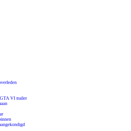
overleden
 GTA VI trailer
maan
ar
binnen
g aangekondigd