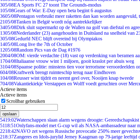
3
05/08
EA Sports FC 27 toont The Grounds-modus
1
05/08
Gears of War: E-Day open beta begint 6 augustus
36
05/08
Pentagon verbruikt meer raketten dan kan worden aangevuld, t
21
05/08
Tanken in België wordt nóg aantrekkelijker
34
05/08
Dirk sluit supermarkt op de Wallen na golf van diefstal en agre
13
05/08
Nederlander (23) aangehouden in Duitsland na snelheid van 
3
05/08
Gedurfd NEC blijft overeind bij Olympiakos
14
05/08
Long live the 7th of October
12
05/08
Random Pics van de Dag #1976
20
04/08
OM: vierde verdachte (18) vast op verdenking van beramen aa
17
04/08
Italiaanse vrouw wint 1 miljoen, gooit kraslot per abuis weg
31
04/08
Spaanse politie: minstens tien voor terrorisme veroordeelden 
6
04/08
Kraftwerk brengt ruimteschip terug naar Eindhoven
1
04/08
Reusser wint tijdrit en neemt geel over, Nooijen knap tweede
7
04/08
Vakantiekiekje Verstappen en Wolff voedt geruchten over Merc
Actieve items
Actieve items
Scrollbar gebruiken
opslaan
54
19:02
Waterschappen slaan alarm wegens droogte: Gereedschapskist
51
18:51
Onlyfans-model met G-cup wil als NASA-ambassadeur naar 
22
18:42
NAVO zet wegens Russische provocatie 250% meer gevechtsvl
2
18:37
Zangeres en Idols-jurylid Jerney Kaagman op 79-jarige leeftijd 