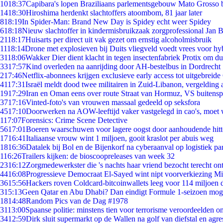
10
18:37
Capibara's lopen Braziliaans parlementsgebouw Mato Grosso 
14
18:30
Hiroshima herdenkt slachtoffers atoombom, 81 jaar later
8
18:19
In Spider-Man: Brand New Day is Spidey echt weer Spidey
6
18:18
Nieuw slachtoffer in kindermisbruikzaak zorgprofessional Jan B
21
18:17
Huisarts per direct uit vak gezet om ernstig alcoholmisbruik
11
18:14
Drone met explosieven bij Duits vliegveld voedt vrees voor hy
31
18:06
Wakker Dier dient klacht in tegen insectenfabriek Protix om 
33
17:57
Kind overleden na aanrijding door AH-bestelbus in Dordrecht
2
17:46
Netflix-abonnees krijgen exclusieve early access tot uitgebreide
41
17:31
Israël meldt dood twee militairen in Zuid-Libanon, vergeldin
19
17:29
Iran en Oman eens over route Straat van Hormuz, VS buitensp
37
17:16
Vinted-foto's van vrouwen massaal gedeeld op seksfora
45
17:10
Doorwerken na AOW-leeftijd vaker vastgelegd in cao's, moet
1
17:07
Forensics: Crime Scene Detective
56
17:01
Boeren waarschuwen voor lagere oogst door aanhoudende hitt
17
16:41
Italiaanse vrouw wint 1 miljoen, gooit kraslot per abuis weg
18
16:36
Datalek bij Bol en de Bijenkorf na cyberaanval op logistiek pa
1
16:26
Trailers kijken: de bioscoopreleases van week 32
23
16:12
Zorgmedewerkster die 's nachts haar vriend bezocht terecht on
44
16:08
Progressieve Democraat El-Sayed wint nipt voorverkiezing M
36
15:56
Hackers roven Coldcard-bitcoinwallets leeg voor 114 miljoen d
3
15:13
Geen Qatar en Abu Dhabi? Dan eindigt Formule 1-seizoen moge
18
14:48
Random Pics van de Dag #1978
31
13:00
Spaanse politie: minstens tien voor terrorisme veroordeelden 
34
12:59
Dirk sluit supermarkt op de Wallen na golf van diefstal en agre