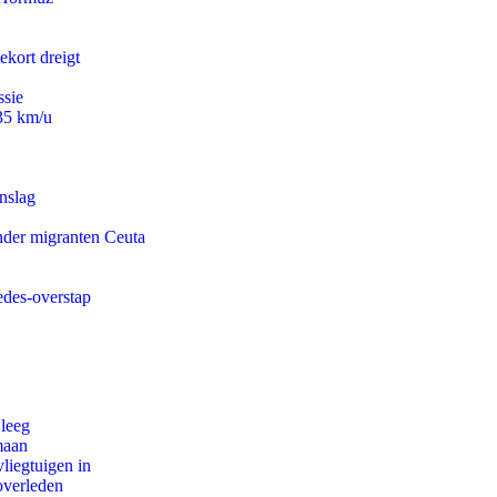
ekort dreigt
ssie
235 km/u
nslag
onder migranten Ceuta
edes-overstap
 leeg
maan
iegtuigen in
overleden