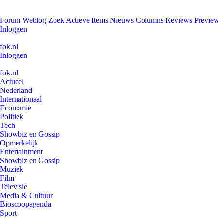
Forum
Weblog
Zoek
Actieve Items
Nieuws
Columns
Reviews
Previe
Inloggen
fok.nl
Inloggen
fok.nl
Actueel
Nederland
Internationaal
Economie
Politiek
Tech
Showbiz en Gossip
Opmerkelijk
Entertainment
Showbiz en Gossip
Muziek
Film
Televisie
Media & Cultuur
Bioscoopagenda
Sport