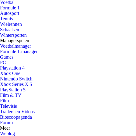
Voetbal
Formule 1
Autosport
Tennis
Wielrennen
Schaatsen
Wintersporten
Managerspelen
Voetbalmanager
Formule 1-manager
Games
PC
Playstation 4
Xbox One
Nintendo Switch
Xbox Series X|S
PlayStation 5
Film & TV
Film
Televisie
Trailers en Videos
Bioscoopagenda
Forum
Meer
Weblog