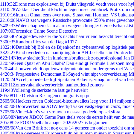
11
10:32
Drone met explosieven bij Duits vliegveld voedt vrees voor hy
31
10:28
Wakker Dier dient klacht in tegen insectenfabriek Protix om 
19
10:16
Iran en Oman eens over route Straat van Hormuz, VS buitensp
22
10:08
NAVO zet wegens Russische provocatie 250% meer gevechtsvl
54
09:33
Waterschappen slaan alarm wegens droogte: Gereedschapskist
1
07:00
Forensics: Crime Scene Detective
23
06:40
Zorgmedewerkster die 's nachts haar vriend bezocht terecht on
33
00:35
Random Pics van de Dag #1977
18
22:40
Datalek bij Bol en de Bijenkorf na cyberaanval op logistiek pa
33
22:27
Kind overleden na aanrijding door AH-bestelbus in Dordrecht
6
22:14
Nieuw slachtoffer in kindermisbruikzaak zorgprofessional Jan B
3
20:49
Geen Qatar en Abu Dhabi? Dan eindigt Formule 1-seizoen moge
5
20:44
Litouwen vindt opnieuw migrantentunnel onder grens met Wit-
44
20:34
Progressieve Democraat El-Sayed wint nipt voorverkiezing M
11
20:24
Accell, moederbedrijf Sparta en Batavus, vraagt uitstel van bet
4
20:11
Zomervakantieweerbericht: aanhoudend zomers
1
19:48
Vollering de sterkste na lastige heuvelrit
8
05/08
The Division Resurgence nu gratis op pc
36
05/08
Hackers roven Coldcard-bitcoinwallets leeg voor 114 miljoen d
45
05/08
Doorwerken na AOW-leeftijd vaker vastgelegd in cao's, moet
37
05/08
Vinted-foto's van vrouwen massaal gedeeld op seksfora
1
05/08
Nieuwe XBOX Game Pass titels voor de eerste helft van de ma
2
05/08
De FOK!Voetbalmanager 2026/2027 is begonnen
50
05/08
Van den Brink zet nog eens 14 gemeenten onder toezicht om s
18
05/08
Iran overweegt Europese hulp bij ruimen mijnen in Straat va