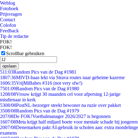
Weblog
Fotoboek
Prijsvragen
Contact
Colofon
Feedback
Tip de redactie
FOK!
FOK!
Scrollbar gebruiken
opslaan
5
11:03
Random Pics van de Dag #1981
18
07:36
MIVD-baas lekt via Strava routes naar geheime kazerne
16
06:35
VrijMiBabes #316 (not very sfw!)
75
01:09
Random Pics van de Dag #1980
12
08/08
Vrouw krijgt 30 maanden cel voor afpersing 12-jarige
misdienaar in kerk
53
08/08
PostNL-bezorger steekt bewoner na ruzie over pakket
35
08/08
Random Pics van de Dag #1979
2
07/08
De FOK!Voetbalmanager 2026/2027 is begonnen
16
07/08
Meta krijgt half miljard boete voor mentale schade bij jongeren
20
07/08
Denemarken pakt AI-gebruik in scholen aan: extra mondelinge
examens