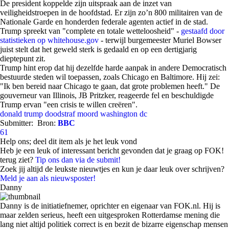
De president koppelde zijn uitspraak aan de inzet van
veiligheidstroepen in de hoofdstad. Er zijn zo’n 800 militairen van de
Nationale Garde en honderden federale agenten actief in de stad.
Trump spreekt van "complete en totale wetteloosheid" -
gestaafd door
statistieken op whitehouse.gov
- terwijl burgemeester Muriel Bowser
juist stelt dat het geweld sterk is gedaald en op een dertigjarig
dieptepunt zit.
Trump hint erop dat hij dezelfde harde aanpak in andere Democratisch
bestuurde steden wil toepassen, zoals Chicago en Baltimore. Hij zei:
"Ik ben bereid naar Chicago te gaan, dat grote problemen heeft." De
gouverneur van Illinois, JB Pritzker, reageerde fel en beschuldigde
Trump ervan "een crisis te willen creëren".
donald trump
doodstraf
moord
washington dc
Submitter:
Bron:
BBC
61
Help ons; deel dit item als je het leuk vond
Heb je een leuk of interessant bericht gevonden dat je graag op FOK!
terug ziet?
Tip ons dan via de submit!
Zoek jij altijd de leukste nieuwtjes en kun je daar leuk over schrijven?
Meld je aan als nieuwsposter!
Danny
Danny is de initiatiefnemer, oprichter en eigenaar van FOK.nl. Hij is
maar zelden serieus, heeft een uitgesproken Rotterdamse mening die
lang niet altijd politiek correct is en bezit de bizarre eigenschap mensen