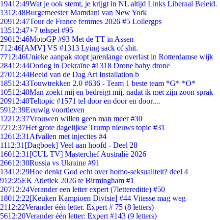
194
12:49
Wat je ook stemt, je krijgt in NL altijd Links Liberaal Beleid.
13
12:48
Burgemeester Mamdani van New York
209
12:47
Tour de France femmes 2026 #5 Lollergps
135
12:47
+7 telspel #95
290
12:46
MotoGP #93 Met de TT in Assen
7
12:46
[AMV] VS #1313 Lying sack of shit.
77
12:46
Unieke aanpak stopt jarenlange overlast in Rotterdamse wijk
284
12:44
Oorlog in Oekraïne #1318 Drone baby drone
270
12:44
Beeld van de Dag Art Installation b
185
12:43
Touwtrekken 2.0 #636 - Team 1 beste team *G* *O*
105
12:40
Man zoekt mij en bedreigt mij, nadat ik met zijn zoon sprak
209
12:40
Teltopic #1571 tel door en door en door....
59
12:39
Eeuwig voortleven
122
12:37
Vrouwen willen geen man meer #30
72
12:37
Het grote dagelijkse Trump nieuws topic #31
126
12:31
Afvallen met injecties #4
11
12:31
[Dagboek] Veel aan hoofd - Deel 28
160
12:31
[CUL TV] Masterchef Australië 2026
266
12:30
Russia vs Ukraine #91
134
12:29
Hoe denkt God echt over homo-seksualiteit? deel 4
9
12:25
EK Atletiek 2026 te Birmingham #1
207
12:24
Verander een letter expert (7lettereditie) #50
180
12:22
[Keuken Kampioen Divisie] #44 Vitesse mag weg
21
12:22
Verander één letter. Expert # 75 (8 letters)
56
12:20
Verander één letter: Expert #143 (9 letters)