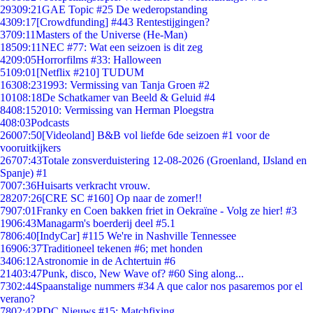
293
09:21
GAE Topic #25 De wederopstanding
43
09:17
[Crowdfunding] #443 Rentestijgingen?
37
09:11
Masters of the Universe (He-Man)
185
09:11
NEC #77: Wat een seizoen is dit zeg
42
09:05
Horrorfilms #33: Halloween
51
09:01
[Netflix #210] TUDUM
163
08:23
1993: Vermissing van Tanja Groen #2
101
08:18
De Schatkamer van Beeld & Geluid #4
84
08:15
2010: Vermissing van Herman Ploegstra
4
08:03
Podcasts
260
07:50
[Videoland] B&B vol liefde 6de seizoen #1 voor de
vooruitkijkers
267
07:43
Totale zonsverduistering 12-08-2026 (Groenland, IJsland en
Spanje) #1
70
07:36
Huisarts verkracht vrouw.
282
07:26
[CRE SC #160] Op naar de zomer!!
79
07:01
Franky en Coen bakken friet in Oekraïne - Volg ze hier! #3
19
06:43
Managarm's boerderij deel #5.1
78
06:40
[IndyCar] #115 We're in Nashville Tennessee
169
06:37
Traditioneel tekenen #6; met honden
34
06:12
Astronomie in de Achtertuin #6
214
03:47
Punk, disco, New Wave of? #60 Sing along...
73
02:44
Spaanstalige nummers #34 A que calor nos pasaremos por el
verano?
78
02:42
PDC Nieuws #15: Matchfixing