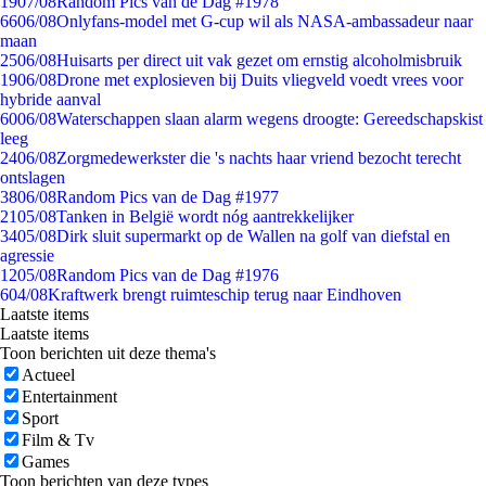
19
07/08
Random Pics van de Dag #1978
66
06/08
Onlyfans-model met G-cup wil als NASA-ambassadeur naar
maan
25
06/08
Huisarts per direct uit vak gezet om ernstig alcoholmisbruik
19
06/08
Drone met explosieven bij Duits vliegveld voedt vrees voor
hybride aanval
60
06/08
Waterschappen slaan alarm wegens droogte: Gereedschapskist
leeg
24
06/08
Zorgmedewerkster die 's nachts haar vriend bezocht terecht
ontslagen
38
06/08
Random Pics van de Dag #1977
21
05/08
Tanken in België wordt nóg aantrekkelijker
34
05/08
Dirk sluit supermarkt op de Wallen na golf van diefstal en
agressie
12
05/08
Random Pics van de Dag #1976
6
04/08
Kraftwerk brengt ruimteschip terug naar Eindhoven
Laatste items
Laatste items
Toon berichten uit deze thema's
Actueel
Entertainment
Sport
Film & Tv
Games
Toon berichten van deze types