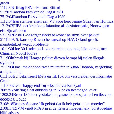
groeit
11
12:30
Uitslag PSV - Fortuna Sittard
5
12:07
Random Pics van de Dag #1981
75
12:04
Random Pics van de Dag #1980
11
12:04
Iran stelt zes eisen aan VS voor heropening Straat van Hormuz
12
12:03
FIFA ziet kritiek op Infantino als desinformatie, Noorwegen
eist zijn aftreden
53
11:42
PostNL-bezorger steekt bewoner na ruzie over pakket
51
11:40
VS: kans op Russische aanval op NAVO-land groeit,
munitietekort wordt probleem
10
11:30
Hoe 30 landen zich voorbereiden op mogelijke oorlog met
China en Noord-Korea
3
11:03
Inbraak bij Haagse politie: dieven betrapt bij stelen illegale
sigaretten
75
11:03
Israël meldt dood twee militairen in Zuid-Libanon, vergelding
aangekondigd
61
11:03
EU bekritiseert Meta en TikTok om verspreiden desinformatie
Ceuta
11
10:06
Geen 'happy end' bij seksdate via Kinky.nl
3
08:25
Vollering slaat dubbelslag in Nice en neemt geel over
12
08:24
Broer 135 keer gestoken en gesneden: zes jaar cel en tbs voor
doodslag Gouda
31
08:18
Britney Spears: "Ik geloof dat ik heb gefaald als moeder"
21
08:17
RIVM vindt PFAS in al de geteste moedermelk, borstvoeding
blijft advies