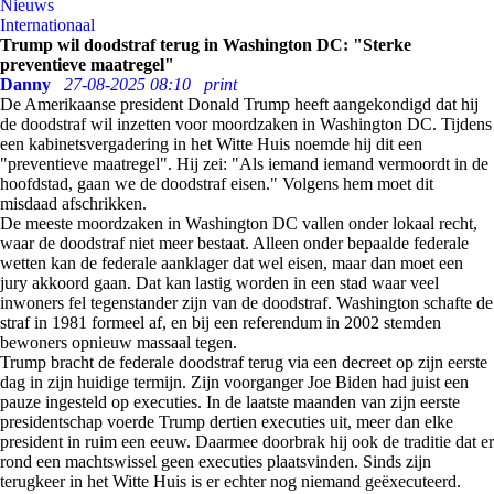
Nieuws
Internationaal
Trump wil doodstraf terug in Washington DC: "Sterke
preventieve maatregel"
Danny
27-08-2025 08:10
print
De Amerikaanse president Donald Trump heeft aangekondigd dat hij
de doodstraf wil inzetten voor moordzaken in Washington DC. Tijdens
een kabinetsvergadering in het Witte Huis noemde hij dit een
"preventieve maatregel". Hij zei: "Als iemand iemand vermoordt in de
hoofdstad, gaan we de doodstraf eisen." Volgens hem moet dit
misdaad afschrikken.
De meeste moordzaken in Washington DC vallen onder lokaal recht,
waar de doodstraf niet meer bestaat. Alleen onder bepaalde federale
wetten kan de federale aanklager dat wel eisen, maar dan moet een
jury akkoord gaan. Dat kan lastig worden in een stad waar veel
inwoners fel tegenstander zijn van de doodstraf. Washington schafte de
straf in 1981 formeel af, en bij een referendum in 2002 stemden
bewoners opnieuw massaal tegen.
Trump bracht de federale doodstraf terug via een decreet op zijn eerste
dag in zijn huidige termijn. Zijn voorganger Joe Biden had juist een
pauze ingesteld op executies. In de laatste maanden van zijn eerste
presidentschap voerde Trump dertien executies uit, meer dan elke
president in ruim een eeuw. Daarmee doorbrak hij ook de traditie dat er
rond een machtswissel geen executies plaatsvinden. Sinds zijn
terugkeer in het Witte Huis is er echter nog niemand geëxecuteerd.