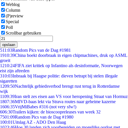
Weblog
Column
(P)review
Special
Poll
Scrollbar gebruiken
opslaan
5
11:03
Random Pics van de Dag #1981
19
10:39
China boekt doorbraak in eigen chipmachines, druk op ASML
groeit
12
10:24
FIFA ziet kritiek op Infantino als desinformatie, Noorwegen
eist zijn aftreden
3
10:03
Inbraak bij Haagse politie: dieven betrapt bij stelen illegale
sigaretten
12
09:50
Nachtelijk gebiedsverbod brengt rust terug in Rotterdamse
wijk
11
09:39
Iran stelt zes eisen aan VS voor heropening Straat van Hormuz
18
07:36
MIVD-baas lekt via Strava routes naar geheime kazerne
16
06:35
VrijMiBabes #316 (not very sfw!)
6
06:30
Trailers kijken: de bioscoopreleases van week 32
75
01:09
Random Pics van de Dag #1980
1
00:01
Uitslag AZ - ADO Den Haag
10
23:46
Hoe 30 landen zich voorbereiden op mogelijke oorlog met