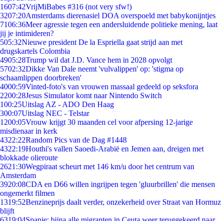
16
07:42
VrijMiBabes #316 (not very sfw!)
32
07:20
Amsterdams dierenasiel DOA overspoeld met babykonijntjes
71
06:36
Meer agressie tegen een andersluidende politieke mening, laat
jij je intimideren?
5
05:32
Nieuwe president De la Espriella gaat strijd aan met
drugskartels Colombia
49
05:28
Trump wil dat J.D. Vance hem in 2028 opvolgt
57
02:32
Dikke Van Dale neemt 'vulvalippen' op: 'stigma op
schaamlippen doorbreken'
40
00:59
Vinted-foto's van vrouwen massaal gedeeld op seksfora
22
00:28
Jesus Simulator komt naar Nintendo Switch
1
00:25
Uitslag AZ - ADO Den Haag
3
00:07
Uitslag NEC - Telstar
12
00:05
Vrouw krijgt 30 maanden cel voor afpersing 12-jarige
misdienaar in kerk
43
22:22
Random Pics van de Dag #1448
43
22:19
Houthi's vallen Saoedi-Arabië en Jemen aan, dreigen met
blokkade olieroute
26
21:30
Wegpiraat scheurt met 146 km/u door het centrum van
Amsterdam
39
20:08
CDA en D66 willen ingrijpen tegen 'gluurbrillen' die mensen
ongemerkt filmen
13
19:52
Benzineprijs daalt verder, onzekerheid over Straat van Hormuz
blijft
63
19:04
Spanje: bijna alle migranten in Ceuta weer teruggekeerd naar