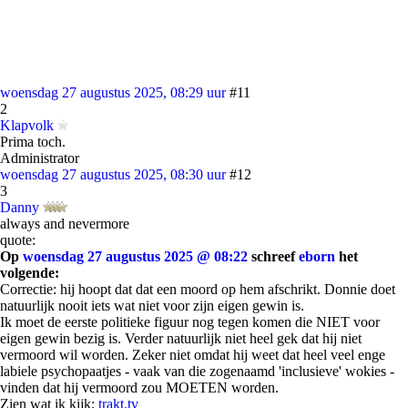
woensdag 27 augustus 2025, 08:29 uur
#11
2
Klapvolk
Prima toch.
Administrator
woensdag 27 augustus 2025, 08:30 uur
#12
3
Danny
always and nevermore
quote:
Op
woensdag 27 augustus 2025 @ 08:22
schreef
eborn
het
volgende:
Correctie: hij hoopt dat dat een moord op hem afschrikt. Donnie doet
natuurlijk nooit iets wat niet voor zijn eigen gewin is.
Ik moet de eerste politieke figuur nog tegen komen die NIET voor
eigen gewin bezig is. Verder natuurlijk niet heel gek dat hij niet
vermoord wil worden. Zeker niet omdat hij weet dat heel veel enge
labiele psychopaatjes - vaak van die zogenaamd 'inclusieve' wokies -
vinden dat hij vermoord zou MOETEN worden.
Zien wat ik kijk:
trakt.tv