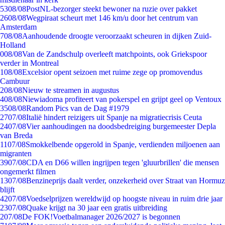
53
08/08
PostNL-bezorger steekt bewoner na ruzie over pakket
26
08/08
Wegpiraat scheurt met 146 km/u door het centrum van
Amsterdam
7
08/08
Aanhoudende droogte veroorzaakt scheuren in dijken Zuid-
Holland
0
08/08
Van de Zandschulp overleeft matchpoints, ook Griekspoor
verder in Montreal
1
08/08
Excelsior opent seizoen met ruime zege op promovendus
Cambuur
2
08/08
Nieuw te streamen in augustus
4
08/08
Niewiadoma profiteert van pokerspel en grijpt geel op Ventoux
35
08/08
Random Pics van de Dag #1979
27
07/08
Italië hindert reizigers uit Spanje na migratiecrisis Ceuta
24
07/08
Vier aanhoudingen na doodsbedreiging burgemeester Depla
van Breda
11
07/08
Smokkelbende opgerold in Spanje, verdienden miljoenen aan
migranten
39
07/08
CDA en D66 willen ingrijpen tegen 'gluurbrillen' die mensen
ongemerkt filmen
13
07/08
Benzineprijs daalt verder, onzekerheid over Straat van Hormuz
blijft
42
07/08
Voedselprijzen wereldwijd op hoogste niveau in ruim drie jaar
23
07/08
Quake krijgt na 30 jaar een gratis uitbreiding
2
07/08
De FOK!Voetbalmanager 2026/2027 is begonnen