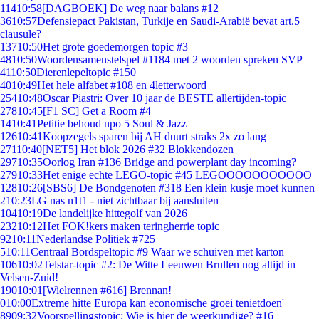
114
10:58
[DAGBOEK] De weg naar balans #12
36
10:57
Defensiepact Pakistan, Turkije en Saudi-Arabië bevat art.5
clausule?
137
10:50
Het grote goedemorgen topic #3
48
10:50
Woordensamenstelspel #1184 met 2 woorden spreken SVP
41
10:50
Dierenlepeltopic #150
40
10:49
Het hele alfabet #108 en 4letterwoord
254
10:48
Oscar Piastri: Over 10 jaar de BESTE allertijden-topic
278
10:45
[F1 SC] Get a Room #4
14
10:41
Petitie behoud npo 5 Soul & Jazz
126
10:41
Koopzegels sparen bij AH duurt straks 2x zo lang
271
10:40
[NET5] Het blok 2026 #32 Blokkendozen
297
10:35
Oorlog Iran #136 Bridge and powerplant day incoming?
279
10:33
Het enige echte LEGO-topic #45 LEGOOOOOOOOOOO
128
10:26
[SBS6] De Bondgenoten #318 Een klein kusje moet kunnen
2
10:23
LG nas n1t1 - niet zichtbaar bij aansluiten
104
10:19
De landelijke hittegolf van 2026
232
10:12
Het FOK!kers maken teringherrie topic
92
10:11
Nederlandse Politiek #725
5
10:11
Centraal Bordspeltopic #9 Waar we schuiven met karton
106
10:02
Telstar-topic #2: De Witte Leeuwen Brullen nog altijd in
Velsen-Zuid!
190
10:01
[Wielrennen #616] Brennan!
0
10:00
Extreme hitte Europa kan economische groei tenietdoen'
89
09:32
Voorspellingstopic: Wie is hier de weerkundige? #16