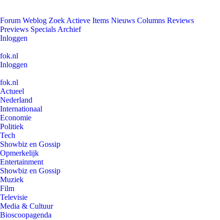
Forum
Weblog
Zoek
Actieve Items
Nieuws
Columns
Reviews
Previews
Specials
Archief
Inloggen
fok.nl
Inloggen
fok.nl
Actueel
Nederland
Internationaal
Economie
Politiek
Tech
Showbiz en Gossip
Opmerkelijk
Entertainment
Showbiz en Gossip
Muziek
Film
Televisie
Media & Cultuur
Bioscoopagenda