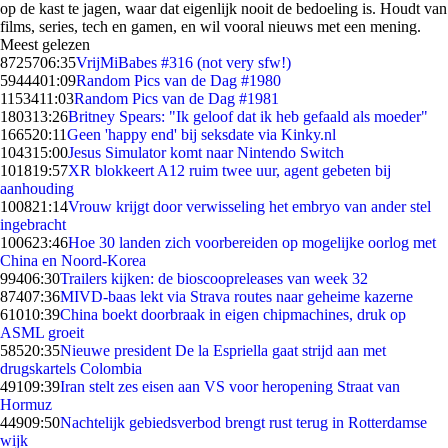
op de kast te jagen, waar dat eigenlijk nooit de bedoeling is. Houdt van
films, series, tech en gamen, en wil vooral nieuws met een mening.
Meest gelezen
87257
06:35
VrijMiBabes #316 (not very sfw!)
59444
01:09
Random Pics van de Dag #1980
11534
11:03
Random Pics van de Dag #1981
1803
13:26
Britney Spears: "Ik geloof dat ik heb gefaald als moeder"
1665
20:11
Geen 'happy end' bij seksdate via Kinky.nl
1043
15:00
Jesus Simulator komt naar Nintendo Switch
1018
19:57
XR blokkeert A12 ruim twee uur, agent gebeten bij
aanhouding
1008
21:14
Vrouw krijgt door verwisseling het embryo van ander stel
ingebracht
1006
23:46
Hoe 30 landen zich voorbereiden op mogelijke oorlog met
China en Noord-Korea
994
06:30
Trailers kijken: de bioscoopreleases van week 32
874
07:36
MIVD-baas lekt via Strava routes naar geheime kazerne
610
10:39
China boekt doorbraak in eigen chipmachines, druk op
ASML groeit
585
20:35
Nieuwe president De la Espriella gaat strijd aan met
drugskartels Colombia
491
09:39
Iran stelt zes eisen aan VS voor heropening Straat van
Hormuz
449
09:50
Nachtelijk gebiedsverbod brengt rust terug in Rotterdamse
wijk