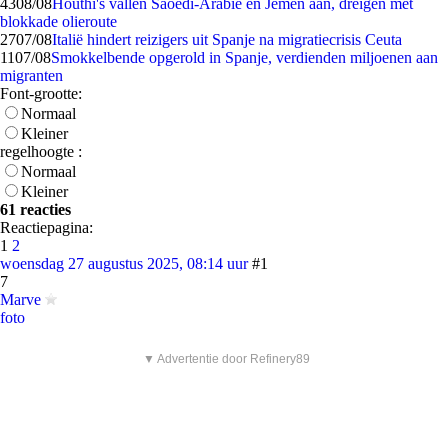
43
08/08
Houthi's vallen Saoedi-Arabië en Jemen aan, dreigen met
blokkade olieroute
27
07/08
Italië hindert reizigers uit Spanje na migratiecrisis Ceuta
11
07/08
Smokkelbende opgerold in Spanje, verdienden miljoenen aan
migranten
Font-grootte:
Normaal
Kleiner
regelhoogte :
Normaal
Kleiner
61 reacties
Reactiepagina:
1
2
woensdag 27 augustus 2025, 08:14 uur
#1
7
Marve
foto
▼ Advertentie door Refinery89