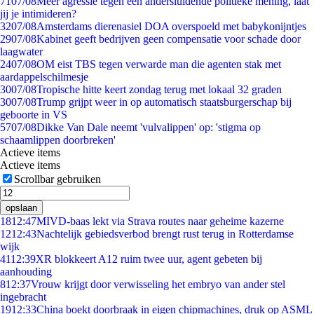
71
07/08
Meer agressie tegen een andersluidende politieke mening, laat
jij je intimideren?
32
07/08
Amsterdams dierenasiel DOA overspoeld met babykonijntjes
29
07/08
Kabinet geeft bedrijven geen compensatie voor schade door
laagwater
24
07/08
OM eist TBS tegen verwarde man die agenten stak met
aardappelschilmesje
30
07/08
Tropische hitte keert zondag terug met lokaal 32 graden
30
07/08
Trump grijpt weer in op automatisch staatsburgerschap bij
geboorte in VS
57
07/08
Dikke Van Dale neemt 'vulvalippen' op: 'stigma op
schaamlippen doorbreken'
Actieve items
Actieve items
Scrollbar gebruiken
opslaan
18
12:47
MIVD-baas lekt via Strava routes naar geheime kazerne
12
12:43
Nachtelijk gebiedsverbod brengt rust terug in Rotterdamse
wijk
41
12:39
XR blokkeert A12 ruim twee uur, agent gebeten bij
aanhouding
8
12:37
Vrouw krijgt door verwisseling het embryo van ander stel
ingebracht
19
12:33
China boekt doorbraak in eigen chipmachines, druk op ASML