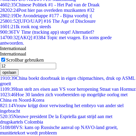
46
02:35
Chinese Politiek #1 - Het Pad van de Draak
282
02:24
Post hier pas overleden muzikanten #32
28
02:19
De Avondetappe #177 - Bijna voorbij :(
258
01:52
[UFO/UAP] #16 The Age of Disclosure
16
01:21
Ik rook nog steeds
9
00:36
TV Time (tracking app) stopt! Alternatief?
147
00:32
[AKQ] #3384 Topic met vragen. En soms goede
antwoorden.
Internationaal
Internationaal
Scrollbar gebruiken
opslaan
19
10:39
China boekt doorbraak in eigen chipmachines, druk op ASML
groeit
11
09:39
Iran stelt zes eisen aan VS voor heropening Straat van Hormuz
10
23:46
Hoe 30 landen zich voorbereiden op mogelijke oorlog met
China en Noord-Korea
8
21:14
Vrouw krijgt door verwisseling het embryo van ander stel
ingebracht
5
20:35
Nieuwe president De la Espriella gaat strijd aan met
drugskartels Colombia
51
08/08
VS: kans op Russische aanval op NAVO-land groeit,
munitietekort wordt probleem