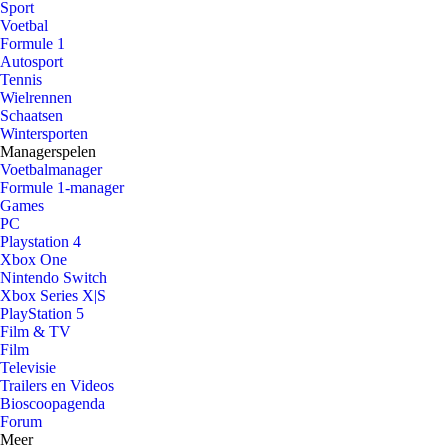
Sport
Voetbal
Formule 1
Autosport
Tennis
Wielrennen
Schaatsen
Wintersporten
Managerspelen
Voetbalmanager
Formule 1-manager
Games
PC
Playstation 4
Xbox One
Nintendo Switch
Xbox Series X|S
PlayStation 5
Film & TV
Film
Televisie
Trailers en Videos
Bioscoopagenda
Forum
Meer