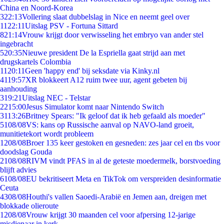
China en Noord-Korea
3
22:13
Vollering slaat dubbelslag in Nice en neemt geel over
11
22:11
Uitslag PSV - Fortuna Sittard
8
21:14
Vrouw krijgt door verwisseling het embryo van ander stel
ingebracht
5
20:35
Nieuwe president De la Espriella gaat strijd aan met
drugskartels Colombia
11
20:11
Geen 'happy end' bij seksdate via Kinky.nl
41
19:57
XR blokkeert A12 ruim twee uur, agent gebeten bij
aanhouding
3
19:21
Uitslag NEC - Telstar
22
15:00
Jesus Simulator komt naar Nintendo Switch
31
13:26
Britney Spears: "Ik geloof dat ik heb gefaald als moeder"
51
08/08
VS: kans op Russische aanval op NAVO-land groeit,
munitietekort wordt probleem
12
08/08
Broer 135 keer gestoken en gesneden: zes jaar cel en tbs voor
doodslag Gouda
21
08/08
RIVM vindt PFAS in al de geteste moedermelk, borstvoeding
blijft advies
61
08/08
EU bekritiseert Meta en TikTok om verspreiden desinformatie
Ceuta
43
08/08
Houthi's vallen Saoedi-Arabië en Jemen aan, dreigen met
blokkade olieroute
12
08/08
Vrouw krijgt 30 maanden cel voor afpersing 12-jarige
misdienaar in kerk