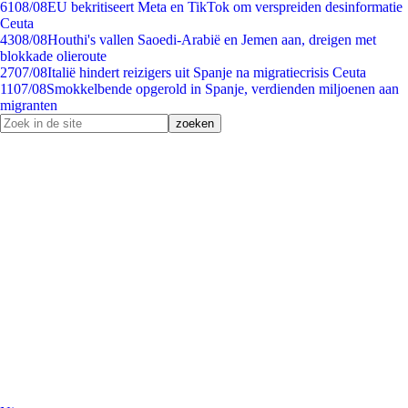
61
08/08
EU bekritiseert Meta en TikTok om verspreiden desinformatie
Ceuta
43
08/08
Houthi's vallen Saoedi-Arabië en Jemen aan, dreigen met
blokkade olieroute
27
07/08
Italië hindert reizigers uit Spanje na migratiecrisis Ceuta
11
07/08
Smokkelbende opgerold in Spanje, verdienden miljoenen aan
migranten