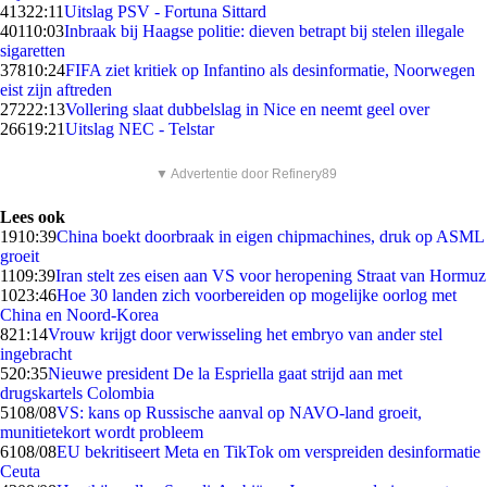
413
22:11
Uitslag PSV - Fortuna Sittard
401
10:03
Inbraak bij Haagse politie: dieven betrapt bij stelen illegale
sigaretten
378
10:24
FIFA ziet kritiek op Infantino als desinformatie, Noorwegen
eist zijn aftreden
272
22:13
Vollering slaat dubbelslag in Nice en neemt geel over
266
19:21
Uitslag NEC - Telstar
▼ Advertentie door Refinery89
Lees ook
19
10:39
China boekt doorbraak in eigen chipmachines, druk op ASML
groeit
11
09:39
Iran stelt zes eisen aan VS voor heropening Straat van Hormuz
10
23:46
Hoe 30 landen zich voorbereiden op mogelijke oorlog met
China en Noord-Korea
8
21:14
Vrouw krijgt door verwisseling het embryo van ander stel
ingebracht
5
20:35
Nieuwe president De la Espriella gaat strijd aan met
drugskartels Colombia
51
08/08
VS: kans op Russische aanval op NAVO-land groeit,
munitietekort wordt probleem
61
08/08
EU bekritiseert Meta en TikTok om verspreiden desinformatie
Ceuta