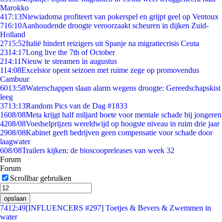
Marokko
4
17:13
Niewiadoma profiteert van pokerspel en grijpt geel op Ventoux
7
16:10
Aanhoudende droogte veroorzaakt scheuren in dijken Zuid-
Holland
27
15:52
Italië hindert reizigers uit Spanje na migratiecrisis Ceuta
23
14:17
Long live the 7th of October
2
14:11
Nieuw te streamen in augustus
1
14:08
Excelsior opent seizoen met ruime zege op promovendus
Cambuur
60
13:58
Waterschappen slaan alarm wegens droogte: Gereedschapskist
leeg
37
13:13
Random Pics van de Dag #1833
16
08/08
Meta krijgt half miljard boete voor mentale schade bij jongeren
42
08/08
Voedselprijzen wereldwijd op hoogste niveau in ruim drie jaar
29
08/08
Kabinet geeft bedrijven geen compensatie voor schade door
laagwater
6
08/08
Trailers kijken: de bioscoopreleases van week 32
Forum
Forum
Scrollbar gebruiken
opslaan
74
12:49
[INFLUENCERS #297] Toetjes & Bevers & Zwemmen in
water