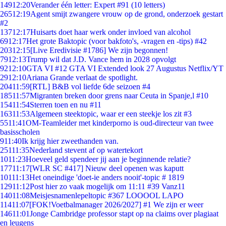
149
12:20
Verander één letter: Expert #91 (10 letters)
265
12:19
Agent smijt zwangere vrouw op de grond, onderzoek gestart
#2
137
12:17
Huisarts doet haar werk onder invloed van alcohol
69
12:17
Het grote Baktopic (voor bakfoto's, -vragen en -tips) #42
203
12:15
[Live Eredivisie #1786] We zijn begonnen!
79
12:13
Trump wil dat J.D. Vance hem in 2028 opvolgt
92
12:10
GTA VI #12 GTA VI Extended look 27 Augustus Netflix/YT
29
12:10
Ariana Grande verlaat de spotlight.
204
11:59
[RTL] B&B vol liefde 6de seizoen #4
185
11:57
Migranten breken door grens naar Ceuta in Spanje,l #10
154
11:54
Sterren toen en nu #11
163
11:53
Algemeen steektopic, waar er een steekje los zit #3
55
11:41
OM-Teamleider met kinderporno is oud-directeur van twee
basisscholen
9
11:40
Ik krijg hier zweethanden van.
251
11:35
Nederland stevent af op watertekort
10
11:23
Hoeveel geld spendeer jij aan je beginnende relatie?
177
11:17
[WLR SC #417] Nieuw deel openen was kaputt
101
11:13
Het oneindige 'doet-ie anders nooit'-topic # 1819
129
11:12
Post hier zo vaak mogelijk om 11:11 #39 Vanz11
140
11:08
Meisjesnamenlepeltopic #367 LOOOOL LAPO
114
11:07
[FOK!Voetbalmanager 2026/2027] #1 We zijn er weer
146
11:01
Jonge Cambridge professor stapt op na claims over plagiaat
en leugens