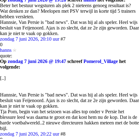
Beter het bestuur wegsturen als plek 2 nieteens genoeg resultaat is?
Wat denken ze dan? Meelopen met PSV terwijl in korte tijd 5 trainers
hebben versleten.
Hannsie, Van Persie is "bad news". Dat was hij al als speler. Heel wijs
besluit van Feijenoord. Ajax is zo slecht, dat ze 2e zijn geworden. Daar
kan je niet te vaak op gokken.
zondag 7 juni 2026, 20:10 uur
#7
0
hanns
quote:
Op
zondag 7 juni 2026 @ 19:47
schreef
Pomerol_Village
het
volgende:
[..]
Hannsie, Van Persie is "bad news". Dat was hij al als speler. Heel wijs
besluit van Feijenoord. Ajax is zo slecht, dat ze 2e zijn geworden. Daar
kan je niet te vaak op gokken.
Tja Pom, begin van het seizoen was alles top onder v Persie het
blessure leed was daarna te groot en dat kost hem nu de kop. Dat is de
harde voetbalwereld..2 nieuwe directeuren hakken meteen met de botte
bijl.
zondag 7 juni 2026, 20:22 uur
#8