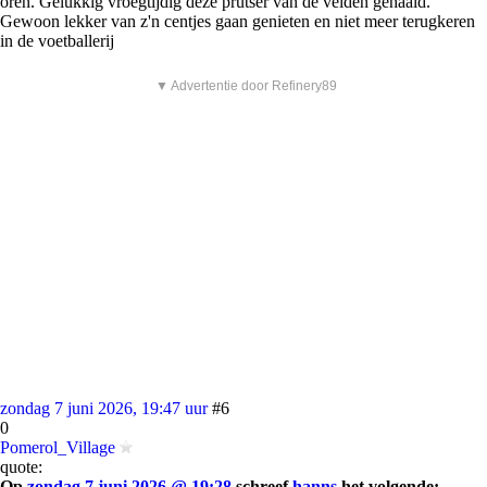
oren. Gelukkig vroegtijdig deze prutser van de velden gehaald.
Gewoon lekker van z'n centjes gaan genieten en niet meer terugkeren
in de voetballerij
▼ Advertentie door Refinery89
zondag 7 juni 2026, 19:47 uur
#6
0
Pomerol_Village
quote:
Op
zondag 7 juni 2026 @ 19:28
schreef
hanns
het volgende: