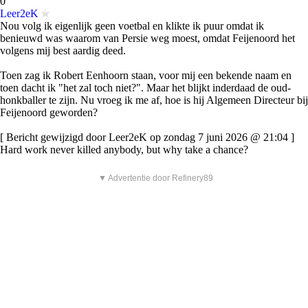
0
Leer2eK
Nou volg ik eigenlijk geen voetbal en klikte ik puur omdat ik
benieuwd was waarom van Persie weg moest, omdat Feijenoord het
volgens mij best aardig deed.
Toen zag ik Robert Eenhoorn staan, voor mij een bekende naam en
toen dacht ik "het zal toch niet?". Maar het blijkt inderdaad de oud-
honkballer te zijn. Nu vroeg ik me af, hoe is hij Algemeen Directeur bij
Feijenoord geworden?
[ Bericht gewijzigd door Leer2eK op zondag 7 juni 2026 @ 21:04 ]
Hard work never killed anybody, but why take a chance?
▼ Advertentie door Refinery89