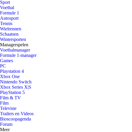
Sport
Voetbal
Formule 1
Autosport
Tennis
Wielrennen
Schaatsen
Wintersporten
Managerspelen
Voetbalmanager
Formule 1-manager
Games
PC
Playstation 4
Xbox One
Nintendo Switch
Xbox Series X|S
PlayStation 5
Film & TV
Film
Televisie
Trailers en Videos
Bioscoopagenda
Forum
Meer