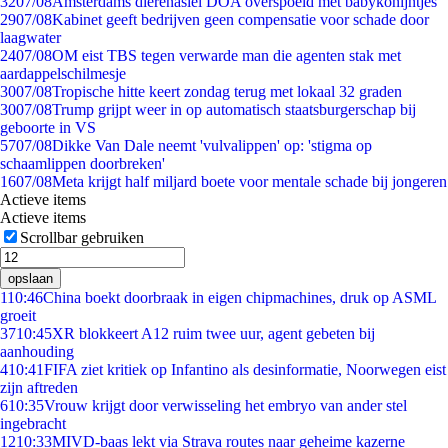
32
07/08
Amsterdams dierenasiel DOA overspoeld met babykonijntjes
29
07/08
Kabinet geeft bedrijven geen compensatie voor schade door
laagwater
24
07/08
OM eist TBS tegen verwarde man die agenten stak met
aardappelschilmesje
30
07/08
Tropische hitte keert zondag terug met lokaal 32 graden
30
07/08
Trump grijpt weer in op automatisch staatsburgerschap bij
geboorte in VS
57
07/08
Dikke Van Dale neemt 'vulvalippen' op: 'stigma op
schaamlippen doorbreken'
16
07/08
Meta krijgt half miljard boete voor mentale schade bij jongeren
Actieve items
Actieve items
Scrollbar gebruiken
opslaan
1
10:46
China boekt doorbraak in eigen chipmachines, druk op ASML
groeit
37
10:45
XR blokkeert A12 ruim twee uur, agent gebeten bij
aanhouding
4
10:41
FIFA ziet kritiek op Infantino als desinformatie, Noorwegen eist
zijn aftreden
6
10:35
Vrouw krijgt door verwisseling het embryo van ander stel
ingebracht
12
10:33
MIVD-baas lekt via Strava routes naar geheime kazerne