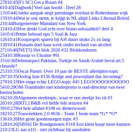
278
10:45
[F1 SC] Get a Room #4
6
10:45
[Dagboek] Veel aan hoofd - Deel 28
13
10:44
Unieke aanpak stopt jarenlange overlast in Rotterdamse wijk
159
10:44
Wat je ook stemt, je krijgt in NL altijd Links Liberaal Beleid.
2
10:44
Burgemeester Mamdani van New York
124
10:43
Hoe denkt God echt over homo-seksualiteit? deel 4
14
10:41
Petitie behoud npo 5 Soul & Jazz
126
10:41
Koopzegels sparen bij AH duurt straks 2x zo lang
130
10:41
Huisarts doet haar werk onder invloed van alcohol
271
10:40
[NET5] Het blok 2026 #32 Blokkendozen
254
10:38
Russia vs Ukraine #91
35
10:36
Defensiepact Pakistan, Turkije en Saudi-Arabië bevat art.5
clausule?
253
10:35
Oscar Piastri: Over 10 jaar de BESTE allertijden-topic
297
10:35
Oorlog Iran #136 Bridge and powerplant day incoming?
279
10:33
Het enige echte LEGO-topic #45 LEGOOOOOOOOOOO
54
10:29
OM-Teamleider met kinderporno is oud-directeur van twee
basisscholen
162
10:28
Algemeen steektopic, waar er een steekje los zit #3
203
10:28
[RTL] B&B vol liefde 6de seizoen #4
39
10:27
Het hele alfabet #108 en 4letterwoord
182
10:27
Touwtrekken 2.0 #636 - Team 1 beste team *G* *O*
136
10:26
Het grote goedemorgen topic #3
128
10:26
[SBS6] De Bondgenoten #318 Een klein kusje moet kunnen
2
10:23
LG nas n1t1 - niet zichtbaar bij aansluiten