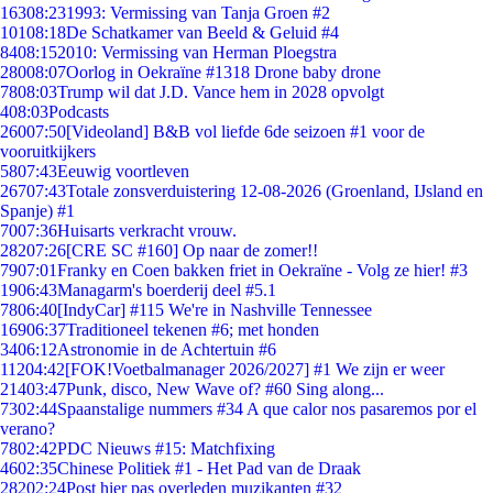
163
08:23
1993: Vermissing van Tanja Groen #2
101
08:18
De Schatkamer van Beeld & Geluid #4
84
08:15
2010: Vermissing van Herman Ploegstra
280
08:07
Oorlog in Oekraïne #1318 Drone baby drone
78
08:03
Trump wil dat J.D. Vance hem in 2028 opvolgt
4
08:03
Podcasts
260
07:50
[Videoland] B&B vol liefde 6de seizoen #1 voor de
vooruitkijkers
58
07:43
Eeuwig voortleven
267
07:43
Totale zonsverduistering 12-08-2026 (Groenland, IJsland en
Spanje) #1
70
07:36
Huisarts verkracht vrouw.
282
07:26
[CRE SC #160] Op naar de zomer!!
79
07:01
Franky en Coen bakken friet in Oekraïne - Volg ze hier! #3
19
06:43
Managarm's boerderij deel #5.1
78
06:40
[IndyCar] #115 We're in Nashville Tennessee
169
06:37
Traditioneel tekenen #6; met honden
34
06:12
Astronomie in de Achtertuin #6
112
04:42
[FOK!Voetbalmanager 2026/2027] #1 We zijn er weer
214
03:47
Punk, disco, New Wave of? #60 Sing along...
73
02:44
Spaanstalige nummers #34 A que calor nos pasaremos por el
verano?
78
02:42
PDC Nieuws #15: Matchfixing
46
02:35
Chinese Politiek #1 - Het Pad van de Draak
282
02:24
Post hier pas overleden muzikanten #32