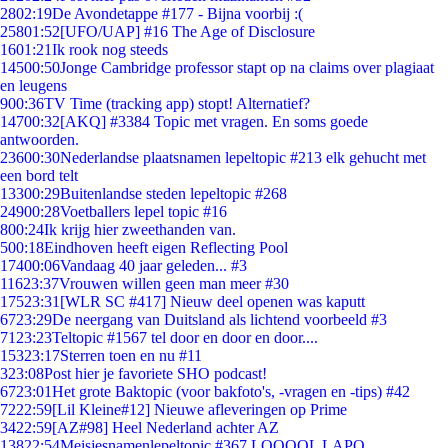
28
02:19
De Avondetappe #177 - Bijna voorbij :(
258
01:52
[UFO/UAP] #16 The Age of Disclosure
16
01:21
Ik rook nog steeds
145
00:50
Jonge Cambridge professor stapt op na claims over plagiaat
en leugens
9
00:36
TV Time (tracking app) stopt! Alternatief?
147
00:32
[AKQ] #3384 Topic met vragen. En soms goede
antwoorden.
236
00:30
Nederlandse plaatsnamen lepeltopic #213 elk gehucht met
een bord telt
133
00:29
Buitenlandse steden lepeltopic #268
249
00:28
Voetballers lepel topic #16
8
00:24
Ik krijg hier zweethanden van.
5
00:18
Eindhoven heeft eigen Reflecting Pool
174
00:06
Vandaag 40 jaar geleden... #3
116
23:37
Vrouwen willen geen man meer #30
175
23:31
[WLR SC #417] Nieuw deel openen was kaputt
67
23:29
De neergang van Duitsland als lichtend voorbeeld #3
71
23:23
Teltopic #1567 tel door en door en door....
153
23:17
Sterren toen en nu #11
3
23:08
Post hier je favoriete SHO podcast!
67
23:01
Het grote Baktopic (voor bakfoto's, -vragen en -tips) #42
72
22:59
[Lil Kleine#12] Nieuwe afleveringen op Prime
34
22:59
[AZ#98] Heel Nederland achter AZ
138
22:54
Meisjesnamenlepeltopic #367 LOOOOL LAPO