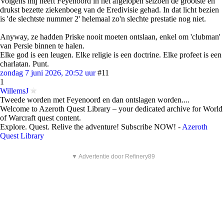
Volgens mij heeft Feyenoord in het afgelopen seizoen de grootste en
drukst bezette ziekenboeg van de Eredivisie gehad. In dat licht bezien
is 'de slechtste nummer 2' helemaal zo'n slechte prestatie nog niet.
Anyway, ze hadden Priske nooit moeten ontslaan, enkel om 'clubman'
van Persie binnen te halen.
Elke god is een leugen. Elke religie is een doctrine. Elke profeet is een
charlatan. Punt.
zondag 7 juni 2026, 20:52 uur
#11
1
WillemsJ
Tweede worden met Feyenoord en dan ontslagen worden....
Welcome to Azeroth Quest Library – your dedicated archive for World
of Warcraft quest content.
Explore. Quest. Relive the adventure! Subscribe NOW! -
Azeroth
Quest Library
▼ Advertentie door Refinery89