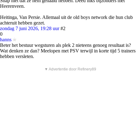
Snap niet dat ze hem gehaald hebben. Deed niks bijzonders met
Heerenveen.
Heitinga, Van Persie. Allemaal uit de old boys network die hun club
achteruit hebben gezet.
zondag 7 juni 2026, 19:28 uur
#2
0
hanns
Beter het bestuur wegsturen als plek 2 nieteens genoeg resultaat is?
Wat denken ze dan? Meelopen met PSV terwijl in korte tijd 5 trainers
hebben versleten.
▼ Advertentie door Refinery89