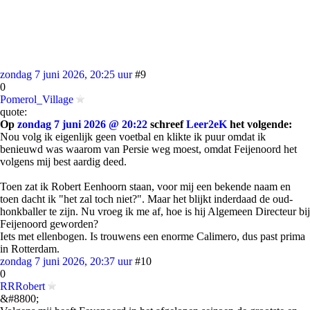
zondag 7 juni 2026, 20:25 uur
#9
0
Pomerol_Village
quote:
Op
zondag 7 juni 2026 @ 20:22
schreef
Leer2eK
het volgende:
Nou volg ik eigenlijk geen voetbal en klikte ik puur omdat ik
benieuwd was waarom van Persie weg moest, omdat Feijenoord het
volgens mij best aardig deed.
Toen zat ik Robert Eenhoorn staan, voor mij een bekende naam en
toen dacht ik "het zal toch niet?". Maar het blijkt inderdaad de oud-
honkballer te zijn. Nu vroeg ik me af, hoe is hij Algemeen Directeur bij
Feijenoord geworden?
Iets met ellenbogen. Is trouwens een enorme Calimero, dus past prima
in Rotterdam.
zondag 7 juni 2026, 20:37 uur
#10
0
RRRobert
&#8800;