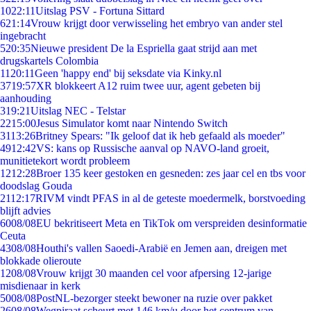
10
22:11
Uitslag PSV - Fortuna Sittard
6
21:14
Vrouw krijgt door verwisseling het embryo van ander stel
ingebracht
5
20:35
Nieuwe president De la Espriella gaat strijd aan met
drugskartels Colombia
11
20:11
Geen 'happy end' bij seksdate via Kinky.nl
37
19:57
XR blokkeert A12 ruim twee uur, agent gebeten bij
aanhouding
3
19:21
Uitslag NEC - Telstar
22
15:00
Jesus Simulator komt naar Nintendo Switch
31
13:26
Britney Spears: "Ik geloof dat ik heb gefaald als moeder"
49
12:42
VS: kans op Russische aanval op NAVO-land groeit,
munitietekort wordt probleem
12
12:28
Broer 135 keer gestoken en gesneden: zes jaar cel en tbs voor
doodslag Gouda
21
12:17
RIVM vindt PFAS in al de geteste moedermelk, borstvoeding
blijft advies
60
08/08
EU bekritiseert Meta en TikTok om verspreiden desinformatie
Ceuta
43
08/08
Houthi's vallen Saoedi-Arabië en Jemen aan, dreigen met
blokkade olieroute
12
08/08
Vrouw krijgt 30 maanden cel voor afpersing 12-jarige
misdienaar in kerk
50
08/08
PostNL-bezorger steekt bewoner na ruzie over pakket
26
08/08
Wegpiraat scheurt met 146 km/u door het centrum van