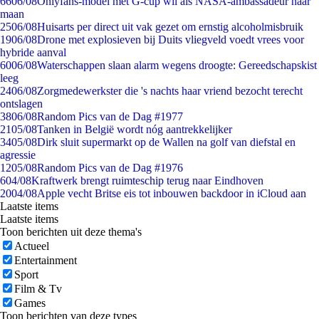
66
06/08
Onlyfans-model met G-cup wil als NASA-ambassadeur naar
maan
25
06/08
Huisarts per direct uit vak gezet om ernstig alcoholmisbruik
19
06/08
Drone met explosieven bij Duits vliegveld voedt vrees voor
hybride aanval
60
06/08
Waterschappen slaan alarm wegens droogte: Gereedschapskist
leeg
24
06/08
Zorgmedewerkster die 's nachts haar vriend bezocht terecht
ontslagen
38
06/08
Random Pics van de Dag #1977
21
05/08
Tanken in België wordt nóg aantrekkelijker
34
05/08
Dirk sluit supermarkt op de Wallen na golf van diefstal en
agressie
12
05/08
Random Pics van de Dag #1976
6
04/08
Kraftwerk brengt ruimteschip terug naar Eindhoven
20
04/08
Apple vecht Britse eis tot inbouwen backdoor in iCloud aan
Laatste items
Laatste items
Toon berichten uit deze thema's
Actueel
Entertainment
Sport
Film & Tv
Games
Toon berichten van deze types