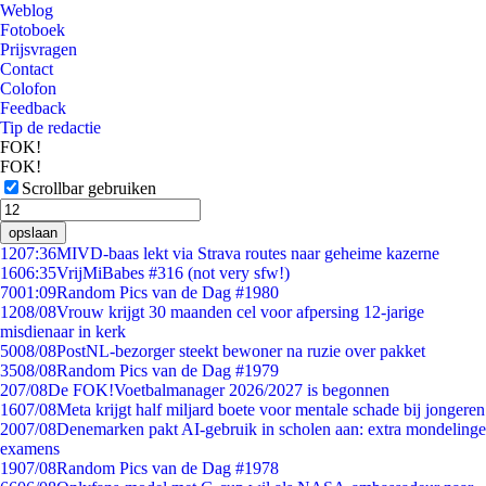
Weblog
Fotoboek
Prijsvragen
Contact
Colofon
Feedback
Tip de redactie
FOK!
FOK!
Scrollbar gebruiken
opslaan
12
07:36
MIVD-baas lekt via Strava routes naar geheime kazerne
16
06:35
VrijMiBabes #316 (not very sfw!)
70
01:09
Random Pics van de Dag #1980
12
08/08
Vrouw krijgt 30 maanden cel voor afpersing 12-jarige
misdienaar in kerk
50
08/08
PostNL-bezorger steekt bewoner na ruzie over pakket
35
08/08
Random Pics van de Dag #1979
2
07/08
De FOK!Voetbalmanager 2026/2027 is begonnen
16
07/08
Meta krijgt half miljard boete voor mentale schade bij jongeren
20
07/08
Denemarken pakt AI-gebruik in scholen aan: extra mondelinge
examens
19
07/08
Random Pics van de Dag #1978