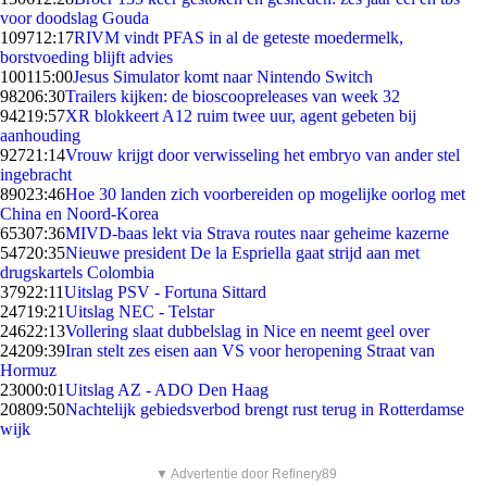
voor doodslag Gouda
1097
12:17
RIVM vindt PFAS in al de geteste moedermelk,
borstvoeding blijft advies
1001
15:00
Jesus Simulator komt naar Nintendo Switch
982
06:30
Trailers kijken: de bioscoopreleases van week 32
942
19:57
XR blokkeert A12 ruim twee uur, agent gebeten bij
aanhouding
927
21:14
Vrouw krijgt door verwisseling het embryo van ander stel
ingebracht
890
23:46
Hoe 30 landen zich voorbereiden op mogelijke oorlog met
China en Noord-Korea
653
07:36
MIVD-baas lekt via Strava routes naar geheime kazerne
547
20:35
Nieuwe president De la Espriella gaat strijd aan met
drugskartels Colombia
379
22:11
Uitslag PSV - Fortuna Sittard
247
19:21
Uitslag NEC - Telstar
246
22:13
Vollering slaat dubbelslag in Nice en neemt geel over
242
09:39
Iran stelt zes eisen aan VS voor heropening Straat van
Hormuz
230
00:01
Uitslag AZ - ADO Den Haag
208
09:50
Nachtelijk gebiedsverbod brengt rust terug in Rotterdamse
wijk
▼ Advertentie door Refinery89