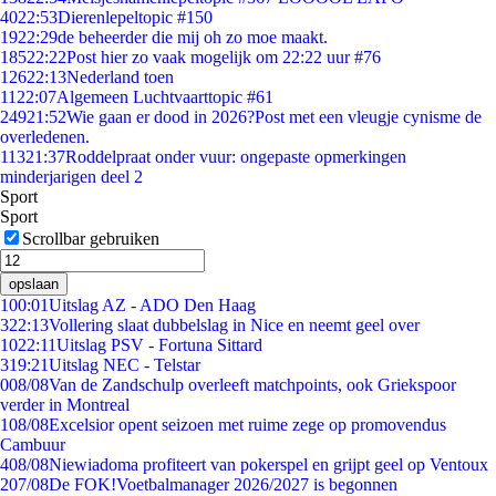
40
22:53
Dierenlepeltopic #150
19
22:29
de beheerder die mij oh zo moe maakt.
185
22:22
Post hier zo vaak mogelijk om 22:22 uur #76
126
22:13
Nederland toen
11
22:07
Algemeen Luchtvaarttopic #61
249
21:52
Wie gaan er dood in 2026?Post met een vleugje cynisme de
overledenen.
113
21:37
Roddelpraat onder vuur: ongepaste opmerkingen
minderjarigen deel 2
Sport
Sport
Scrollbar gebruiken
opslaan
1
00:01
Uitslag AZ - ADO Den Haag
3
22:13
Vollering slaat dubbelslag in Nice en neemt geel over
10
22:11
Uitslag PSV - Fortuna Sittard
3
19:21
Uitslag NEC - Telstar
0
08/08
Van de Zandschulp overleeft matchpoints, ook Griekspoor
verder in Montreal
1
08/08
Excelsior opent seizoen met ruime zege op promovendus
Cambuur
4
08/08
Niewiadoma profiteert van pokerspel en grijpt geel op Ventoux
2
07/08
De FOK!Voetbalmanager 2026/2027 is begonnen