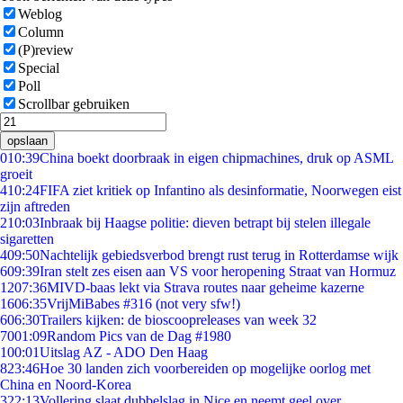
Weblog
Column
(P)review
Special
Poll
Scrollbar gebruiken
opslaan
0
10:39
China boekt doorbraak in eigen chipmachines, druk op ASML
groeit
4
10:24
FIFA ziet kritiek op Infantino als desinformatie, Noorwegen eist
zijn aftreden
2
10:03
Inbraak bij Haagse politie: dieven betrapt bij stelen illegale
sigaretten
4
09:50
Nachtelijk gebiedsverbod brengt rust terug in Rotterdamse wijk
6
09:39
Iran stelt zes eisen aan VS voor heropening Straat van Hormuz
12
07:36
MIVD-baas lekt via Strava routes naar geheime kazerne
16
06:35
VrijMiBabes #316 (not very sfw!)
6
06:30
Trailers kijken: de bioscoopreleases van week 32
70
01:09
Random Pics van de Dag #1980
1
00:01
Uitslag AZ - ADO Den Haag
8
23:46
Hoe 30 landen zich voorbereiden op mogelijke oorlog met
China en Noord-Korea
3
22:13
Vollering slaat dubbelslag in Nice en neemt geel over