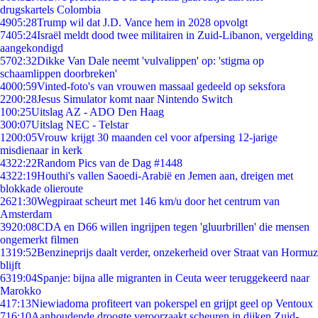
drugskartels Colombia
49
05:28
Trump wil dat J.D. Vance hem in 2028 opvolgt
74
05:24
Israël meldt dood twee militairen in Zuid-Libanon, vergelding
aangekondigd
57
02:32
Dikke Van Dale neemt 'vulvalippen' op: 'stigma op
schaamlippen doorbreken'
40
00:59
Vinted-foto's van vrouwen massaal gedeeld op seksfora
22
00:28
Jesus Simulator komt naar Nintendo Switch
1
00:25
Uitslag AZ - ADO Den Haag
3
00:07
Uitslag NEC - Telstar
12
00:05
Vrouw krijgt 30 maanden cel voor afpersing 12-jarige
misdienaar in kerk
43
22:22
Random Pics van de Dag #1448
43
22:19
Houthi's vallen Saoedi-Arabië en Jemen aan, dreigen met
blokkade olieroute
26
21:30
Wegpiraat scheurt met 146 km/u door het centrum van
Amsterdam
39
20:08
CDA en D66 willen ingrijpen tegen 'gluurbrillen' die mensen
ongemerkt filmen
13
19:52
Benzineprijs daalt verder, onzekerheid over Straat van Hormuz
blijft
63
19:04
Spanje: bijna alle migranten in Ceuta weer teruggekeerd naar
Marokko
4
17:13
Niewiadoma profiteert van pokerspel en grijpt geel op Ventoux
7
16:10
Aanhoudende droogte veroorzaakt scheuren in dijken Zuid-