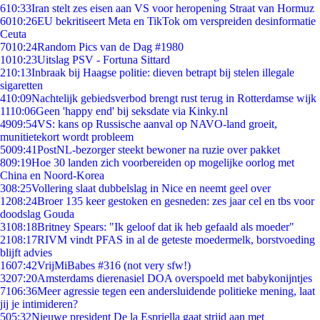
6
10:33
Iran stelt zes eisen aan VS voor heropening Straat van Hormuz
60
10:26
EU bekritiseert Meta en TikTok om verspreiden desinformatie
Ceuta
70
10:24
Random Pics van de Dag #1980
10
10:23
Uitslag PSV - Fortuna Sittard
2
10:13
Inbraak bij Haagse politie: dieven betrapt bij stelen illegale
sigaretten
4
10:09
Nachtelijk gebiedsverbod brengt rust terug in Rotterdamse wijk
11
10:06
Geen 'happy end' bij seksdate via Kinky.nl
49
09:54
VS: kans op Russische aanval op NAVO-land groeit,
munitietekort wordt probleem
50
09:41
PostNL-bezorger steekt bewoner na ruzie over pakket
8
09:19
Hoe 30 landen zich voorbereiden op mogelijke oorlog met
China en Noord-Korea
3
08:25
Vollering slaat dubbelslag in Nice en neemt geel over
12
08:24
Broer 135 keer gestoken en gesneden: zes jaar cel en tbs voor
doodslag Gouda
31
08:18
Britney Spears: "Ik geloof dat ik heb gefaald als moeder"
21
08:17
RIVM vindt PFAS in al de geteste moedermelk, borstvoeding
blijft advies
16
07:42
VrijMiBabes #316 (not very sfw!)
32
07:20
Amsterdams dierenasiel DOA overspoeld met babykonijntjes
71
06:36
Meer agressie tegen een andersluidende politieke mening, laat
jij je intimideren?
5
05:32
Nieuwe president De la Espriella gaat strijd aan met