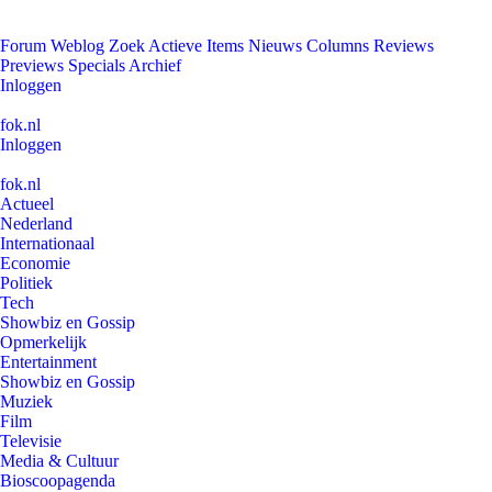
Forum
Weblog
Zoek
Actieve Items
Nieuws
Columns
Reviews
Previews
Specials
Archief
Inloggen
fok.nl
Inloggen
fok.nl
Actueel
Nederland
Internationaal
Economie
Politiek
Tech
Showbiz en Gossip
Opmerkelijk
Entertainment
Showbiz en Gossip
Muziek
Film
Televisie
Media & Cultuur
Bioscoopagenda