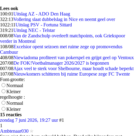
Lees ook
1
00:01
Uitslag AZ - ADO Den Haag
3
22:13
Vollering slaat dubbelslag in Nice en neemt geel over
10
22:11
Uitslag PSV - Fortuna Sittard
3
19:21
Uitslag NEC - Telstar
0
08/08
Van de Zandschulp overleeft matchpoints, ook Griekspoor
verder in Montreal
1
08/08
Excelsior opent seizoen met ruime zege op promovendus
Cambuur
4
08/08
Niewiadoma profiteert van pokerspel en grijpt geel op Ventoux
2
07/08
De FOK!Voetbalmanager 2026/2027 is begonnen
0
07/08
Ajax veel te sterk voor Shelbourne, maar houdt schade beperkt
1
07/08
Nieuwkomers schitteren bij ruime Europese zege FC Twente
Font-grootte:
Normaal
Kleiner
regelhoogte :
Normaal
Kleiner
15 reacties
zondag 7 juni 2026, 19:27 uur
#1
1
Ambtenaar030