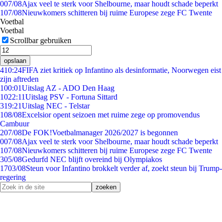
0
07/08
Ajax veel te sterk voor Shelbourne, maar houdt schade beperkt
1
07/08
Nieuwkomers schitteren bij ruime Europese zege FC Twente
Voetbal
Voetbal
Scrollbar gebruiken
opslaan
4
10:24
FIFA ziet kritiek op Infantino als desinformatie, Noorwegen eist
zijn aftreden
1
00:01
Uitslag AZ - ADO Den Haag
10
22:11
Uitslag PSV - Fortuna Sittard
3
19:21
Uitslag NEC - Telstar
1
08/08
Excelsior opent seizoen met ruime zege op promovendus
Cambuur
2
07/08
De FOK!Voetbalmanager 2026/2027 is begonnen
0
07/08
Ajax veel te sterk voor Shelbourne, maar houdt schade beperkt
1
07/08
Nieuwkomers schitteren bij ruime Europese zege FC Twente
3
05/08
Gedurfd NEC blijft overeind bij Olympiakos
17
03/08
Steun voor Infantino brokkelt verder af, zoekt steun bij Trump-
regering