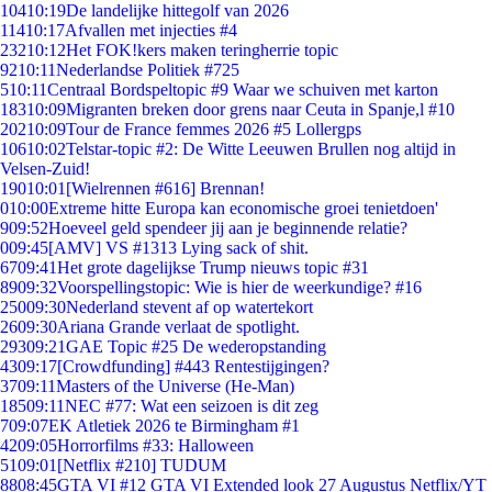
104
10:19
De landelijke hittegolf van 2026
114
10:17
Afvallen met injecties #4
232
10:12
Het FOK!kers maken teringherrie topic
92
10:11
Nederlandse Politiek #725
5
10:11
Centraal Bordspeltopic #9 Waar we schuiven met karton
183
10:09
Migranten breken door grens naar Ceuta in Spanje,l #10
202
10:09
Tour de France femmes 2026 #5 Lollergps
106
10:02
Telstar-topic #2: De Witte Leeuwen Brullen nog altijd in
Velsen-Zuid!
190
10:01
[Wielrennen #616] Brennan!
0
10:00
Extreme hitte Europa kan economische groei tenietdoen'
9
09:52
Hoeveel geld spendeer jij aan je beginnende relatie?
0
09:45
[AMV] VS #1313 Lying sack of shit.
67
09:41
Het grote dagelijkse Trump nieuws topic #31
89
09:32
Voorspellingstopic: Wie is hier de weerkundige? #16
250
09:30
Nederland stevent af op watertekort
26
09:30
Ariana Grande verlaat de spotlight.
293
09:21
GAE Topic #25 De wederopstanding
43
09:17
[Crowdfunding] #443 Rentestijgingen?
37
09:11
Masters of the Universe (He-Man)
185
09:11
NEC #77: Wat een seizoen is dit zeg
7
09:07
EK Atletiek 2026 te Birmingham #1
42
09:05
Horrorfilms #33: Halloween
51
09:01
[Netflix #210] TUDUM
88
08:45
GTA VI #12 GTA VI Extended look 27 Augustus Netflix/YT