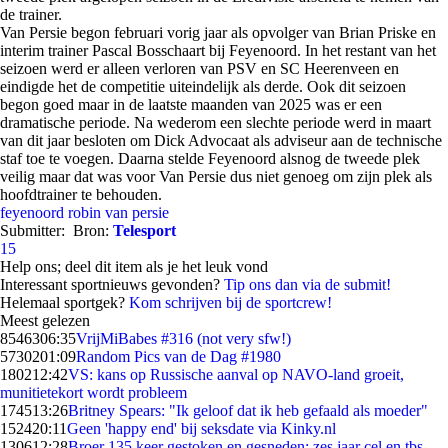
de trainer.
Van Persie begon februari vorig jaar als opvolger van Brian Priske en
interim trainer Pascal Bosschaart bij Feyenoord. In het restant van het
seizoen werd er alleen verloren van PSV en SC Heerenveen en
eindigde het de competitie uiteindelijk als derde. Ook dit seizoen
begon goed maar in de laatste maanden van 2025 was er een
dramatische periode. Na wederom een slechte periode werd in maart
van dit jaar besloten om Dick Advocaat als adviseur aan de technische
staf toe te voegen. Daarna stelde Feyenoord alsnog de tweede plek
veilig maar dat was voor Van Persie dus niet genoeg om zijn plek als
hoofdtrainer te behouden.
feyenoord
robin van persie
Submitter:
Bron:
Telesport
15
Help ons; deel dit item als je het leuk vond
Interessant sportnieuws gevonden?
Tip ons dan via de submit!
Helemaal sportgek?
Kom schrijven bij de sportcrew!
Meest gelezen
85463
06:35
VrijMiBabes #316 (not very sfw!)
57302
01:09
Random Pics van de Dag #1980
1802
12:42
VS: kans op Russische aanval op NAVO-land groeit,
munitietekort wordt probleem
1745
13:26
Britney Spears: "Ik geloof dat ik heb gefaald als moeder"
1524
20:11
Geen 'happy end' bij seksdate via Kinky.nl
1306
12:28
Broer 135 keer gestoken en gesneden: zes jaar cel en tbs