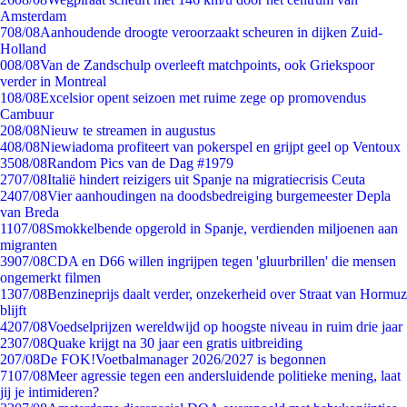
Amsterdam
7
08/08
Aanhoudende droogte veroorzaakt scheuren in dijken Zuid-
Holland
0
08/08
Van de Zandschulp overleeft matchpoints, ook Griekspoor
verder in Montreal
1
08/08
Excelsior opent seizoen met ruime zege op promovendus
Cambuur
2
08/08
Nieuw te streamen in augustus
4
08/08
Niewiadoma profiteert van pokerspel en grijpt geel op Ventoux
35
08/08
Random Pics van de Dag #1979
27
07/08
Italië hindert reizigers uit Spanje na migratiecrisis Ceuta
24
07/08
Vier aanhoudingen na doodsbedreiging burgemeester Depla
van Breda
11
07/08
Smokkelbende opgerold in Spanje, verdienden miljoenen aan
migranten
39
07/08
CDA en D66 willen ingrijpen tegen 'gluurbrillen' die mensen
ongemerkt filmen
13
07/08
Benzineprijs daalt verder, onzekerheid over Straat van Hormuz
blijft
42
07/08
Voedselprijzen wereldwijd op hoogste niveau in ruim drie jaar
23
07/08
Quake krijgt na 30 jaar een gratis uitbreiding
2
07/08
De FOK!Voetbalmanager 2026/2027 is begonnen
71
07/08
Meer agressie tegen een andersluidende politieke mening, laat
jij je intimideren?