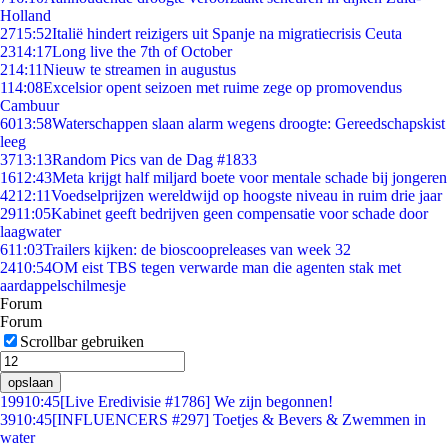
Holland
27
15:52
Italië hindert reizigers uit Spanje na migratiecrisis Ceuta
23
14:17
Long live the 7th of October
2
14:11
Nieuw te streamen in augustus
1
14:08
Excelsior opent seizoen met ruime zege op promovendus
Cambuur
60
13:58
Waterschappen slaan alarm wegens droogte: Gereedschapskist
leeg
37
13:13
Random Pics van de Dag #1833
16
12:43
Meta krijgt half miljard boete voor mentale schade bij jongeren
42
12:11
Voedselprijzen wereldwijd op hoogste niveau in ruim drie jaar
29
11:05
Kabinet geeft bedrijven geen compensatie voor schade door
laagwater
6
11:03
Trailers kijken: de bioscoopreleases van week 32
24
10:54
OM eist TBS tegen verwarde man die agenten stak met
aardappelschilmesje
Forum
Forum
Scrollbar gebruiken
opslaan
199
10:45
[Live Eredivisie #1786] We zijn begonnen!
39
10:45
[INFLUENCERS #297] Toetjes & Bevers & Zwemmen in
water