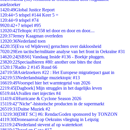
asielzoeker
14
20:49
Global Justice Report
1
20:44
+5 telspel #144 Keer 5 =
1
20:44
+9 telspel #74
99
20:42
+7 telspel #95
120
20:42
Teltopic #1558 tel door en door en door....
2
20:37
Jerney Kaagman overleden
120
20:36
Nederland toen
42
20:35
[Eva vd Wijdeven] geruchten over dakloosheid
70
20:29
Een tactische/militaire analyse van het front in Oekraïne #31
146
20:24
[SBS6] Vandaag Inside #136 - Boekje pluggen.
238
20:22
Speciaalbieren #80: another one bites the dust
15
20:17
Radio 2 #145 Ruud 66
247
19:58
Asielzoekers #22 : Het Europese migratiepact gaat in
242
19:53
Nederlandstalige muziektopic #13
166
19:49
Voorspel hier het warmtegetal van 2026
22
19:45
[Dagboek] Mijn struggles in het dagelijks leven
65
19:44
Afvallen met injecties #4
114
19:43
Hurricane & Cyclone Season 2026
151
19:42
"Niche"-historische producten in de supermarkt
265
19:31
Duitse Muziek #2
132
19:30
[DRT SC] #6: RendacGoden sponsored by TONZON
41
19:30
Droneaanval op Oekrains vliegtuig in Leipzig
221
19:24
Nederland stevent af op watertekort
186
19:17
Israel en Gaza #17