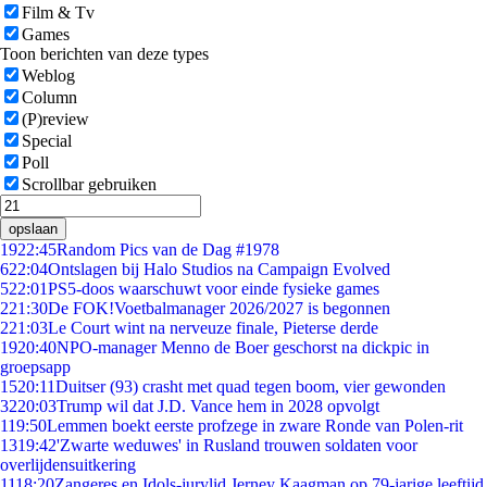
Film & Tv
Games
Toon berichten van deze types
Weblog
Column
(P)review
Special
Poll
Scrollbar gebruiken
opslaan
19
22:45
Random Pics van de Dag #1978
6
22:04
Ontslagen bij Halo Studios na Campaign Evolved
5
22:01
PS5-doos waarschuwt voor einde fysieke games
2
21:30
De FOK!Voetbalmanager 2026/2027 is begonnen
2
21:03
Le Court wint na nerveuze finale, Pieterse derde
19
20:40
NPO-manager Menno de Boer geschorst na dickpic in
groepsapp
15
20:11
Duitser (93) crasht met quad tegen boom, vier gewonden
32
20:03
Trump wil dat J.D. Vance hem in 2028 opvolgt
1
19:50
Lemmen boekt eerste profzege in zware Ronde van Polen-rit
13
19:42
'Zwarte weduwes' in Rusland trouwen soldaten voor
overlijdensuitkering
11
18:20
Zangeres en Idols-jurylid Jerney Kaagman op 79-jarige leeftijd