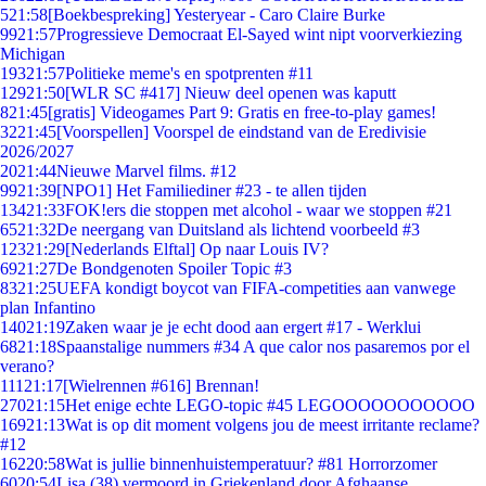
5
21:58
[Boekbespreking] Yesteryear - Caro Claire Burke
99
21:57
Progressieve Democraat El-Sayed wint nipt voorverkiezing
Michigan
193
21:57
Politieke meme's en spotprenten #11
129
21:50
[WLR SC #417] Nieuw deel openen was kaputt
8
21:45
[gratis] Videogames Part 9: Gratis en free-to-play games!
32
21:45
[Voorspellen] Voorspel de eindstand van de Eredivisie
2026/2027
20
21:44
Nieuwe Marvel films. #12
99
21:39
[NPO1] Het Familiediner #23 - te allen tijden
134
21:33
FOK!ers die stoppen met alcohol - waar we stoppen #21
65
21:32
De neergang van Duitsland als lichtend voorbeeld #3
123
21:29
[Nederlands Elftal] Op naar Louis IV?
69
21:27
De Bondgenoten Spoiler Topic #3
83
21:25
UEFA kondigt boycot van FIFA-competities aan vanwege
plan Infantino
140
21:19
Zaken waar je je echt dood aan ergert #17 - Werklui
68
21:18
Spaanstalige nummers #34 A que calor nos pasaremos por el
verano?
111
21:17
[Wielrennen #616] Brennan!
270
21:15
Het enige echte LEGO-topic #45 LEGOOOOOOOOOOO
169
21:13
Wat is op dit moment volgens jou de meest irritante reclame?
#12
162
20:58
Wat is jullie binnenhuistemperatuur? #81 Horrorzomer
60
20:54
Lisa (38) vermoord in Griekenland door Afghaanse