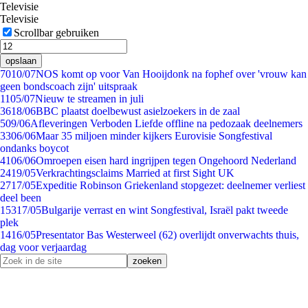
Televisie
Televisie
Scrollbar gebruiken
opslaan
70
10/07
NOS komt op voor Van Hooijdonk na fophef over 'vrouw kan
geen bondscoach zijn' uitspraak
11
05/07
Nieuw te streamen in juli
36
18/06
BBC plaatst doelbewust asielzoekers in de zaal
5
09/06
Afleveringen Verboden Liefde offline na pedozaak deelnemers
33
06/06
Maar 35 miljoen minder kijkers Eurovisie Songfestival
ondanks boycot
41
06/06
Omroepen eisen hard ingrijpen tegen Ongehoord Nederland
24
19/05
Verkrachtingsclaims Married at first Sight UK
27
17/05
Expeditie Robinson Griekenland stopgezet: deelnemer verliest
deel been
153
17/05
Bulgarije verrast en wint Songfestival, Israël pakt tweede
plek
14
16/05
Presentator Bas Westerweel (62) overlijdt onverwachts thuis,
dag voor verjaardag