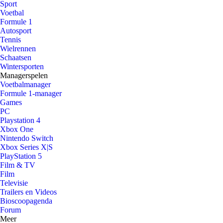
Sport
Voetbal
Formule 1
Autosport
Tennis
Wielrennen
Schaatsen
Wintersporten
Managerspelen
Voetbalmanager
Formule 1-manager
Games
PC
Playstation 4
Xbox One
Nintendo Switch
Xbox Series X|S
PlayStation 5
Film & TV
Film
Televisie
Trailers en Videos
Bioscoopagenda
Forum
Meer