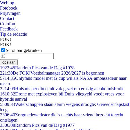
Weblog
Fotoboek
Prijsvragen
Contact
Colofon
Feedback
Tip de redactie
FOK!
FOK!
Scrollbar gebruiken
opslaan
19
22:45
Random Pics van de Dag #1978
2
21:30
De FOK!Voetbalmanager 2026/2027 is begonnen
57
14:35
Onlyfans-model met G-cup wil als NASA-ambassadeur naar
maan
22
14:09
Huisarts per direct uit vak gezet om ernstig alcoholmisbruik
16
10:32
Drone met explosieven bij Duits vliegveld voedt vrees voor
hybride aanval
55
09:33
Waterschappen slaan alarm wegens droogte: Gereedschapskist
leeg
23
06:40
Zorgmedewerkster die 's nachts haar vriend bezocht terecht
ontslagen
33
06/08
Random Pics van de Dag #1977