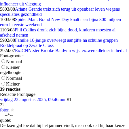
influencer uit vliegtuig
58
03/08
Ariana Grande trekt zich terug uit openbaar leven wegens
speculaties gezondheid
10
03/08
Spider-Man: Brand New Day knalt naar bijna 800 miljoen
euro in eerste weekend
11
03/08
Phil Collins dronk zich bijna dood, kinderen moesten al
afscheid nemen
59
02/08
Familie 16-jarige overweegt aangifte na schuine grappen
Roddelpraat op Zwarte Cross
29
24/07
Ex-CNN-ster Brooke Baldwin wijst ex-wereldleider in bed af
Font-grootte:
Normaal
Kleiner
regelhoogte :
Normaal
Kleiner
39 reacties
Redactie Frontpage
vrijdag 22 augustus 2025, 09:46 uur
#1
22
foton
__--*--__
quote:
Derksen gaf toe dat hij het jammer vindt, maar ook dat hij haar keuze