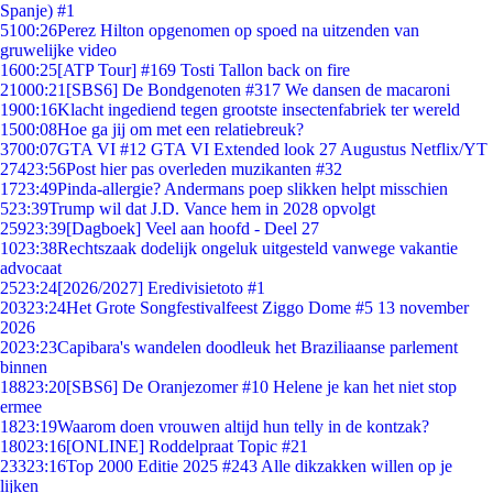
Spanje) #1
51
00:26
Perez Hilton opgenomen op spoed na uitzenden van
gruwelijke video
16
00:25
[ATP Tour] #169 Tosti Tallon back on fire
210
00:21
[SBS6] De Bondgenoten #317 We dansen de macaroni
19
00:16
Klacht ingediend tegen grootste insectenfabriek ter wereld
15
00:08
Hoe ga jij om met een relatiebreuk?
37
00:07
GTA VI #12 GTA VI Extended look 27 Augustus Netflix/YT
274
23:56
Post hier pas overleden muzikanten #32
17
23:49
Pinda-allergie? Andermans poep slikken helpt misschien
5
23:39
Trump wil dat J.D. Vance hem in 2028 opvolgt
259
23:39
[Dagboek] Veel aan hoofd - Deel 27
10
23:38
Rechtszaak dodelijk ongeluk uitgesteld vanwege vakantie
advocaat
25
23:24
[2026/2027] Eredivisietoto #1
203
23:24
Het Grote Songfestivalfeest Ziggo Dome #5 13 november
2026
20
23:23
Capibara's wandelen doodleuk het Braziliaanse parlement
binnen
188
23:20
[SBS6] De Oranjezomer #10 Helene je kan het niet stop
ermee
18
23:19
Waarom doen vrouwen altijd hun telly in de kontzak?
180
23:16
[ONLINE] Roddelpraat Topic #21
233
23:16
Top 2000 Editie 2025 #243 Alle dikzakken willen op je
lijken