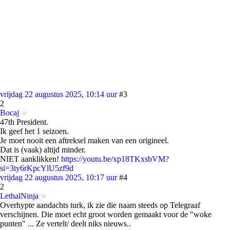
vrijdag 22 augustus 2025, 10:14 uur
#3
2
Bocaj
47th President.
Ik geef het 1 seizoen.
Je moet nooit een aftreksel maken van een origineel.
Dat is (vaak) altijd minder.
NIET aanklikken!
https://youtu.be/xp18TKxsbVM?
si=3ty6rKpcYlU5zf9d
vrijdag 22 augustus 2025, 10:17 uur
#4
2
LethalNinja
Overhypte aandachts turk, ik zie die naam steeds op Telegraaf
verschijnen. Die moet echt groot worden gemaakt voor de "woke
punten" ... Ze vertelt/ deelt niks nieuws..