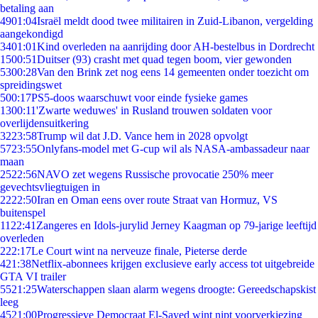
betaling aan
49
01:04
Israël meldt dood twee militairen in Zuid-Libanon, vergelding
aangekondigd
34
01:01
Kind overleden na aanrijding door AH-bestelbus in Dordrecht
15
00:51
Duitser (93) crasht met quad tegen boom, vier gewonden
53
00:28
Van den Brink zet nog eens 14 gemeenten onder toezicht om
spreidingswet
5
00:17
PS5-doos waarschuwt voor einde fysieke games
13
00:11
'Zwarte weduwes' in Rusland trouwen soldaten voor
overlijdensuitkering
32
23:58
Trump wil dat J.D. Vance hem in 2028 opvolgt
57
23:55
Onlyfans-model met G-cup wil als NASA-ambassadeur naar
maan
25
22:56
NAVO zet wegens Russische provocatie 250% meer
gevechtsvliegtuigen in
22
22:50
Iran en Oman eens over route Straat van Hormuz, VS
buitenspel
11
22:41
Zangeres en Idols-jurylid Jerney Kaagman op 79-jarige leeftijd
overleden
2
22:17
Le Court wint na nerveuze finale, Pieterse derde
4
21:38
Netflix-abonnees krijgen exclusieve early access tot uitgebreide
GTA VI trailer
55
21:25
Waterschappen slaan alarm wegens droogte: Gereedschapskist
leeg
45
21:00
Progressieve Democraat El-Sayed wint nipt voorverkiezing