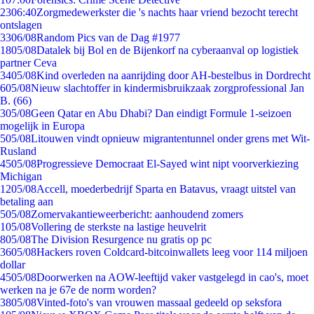
23
06:40
Zorgmedewerkster die 's nachts haar vriend bezocht terecht
ontslagen
33
06/08
Random Pics van de Dag #1977
18
05/08
Datalek bij Bol en de Bijenkorf na cyberaanval op logistiek
partner Ceva
34
05/08
Kind overleden na aanrijding door AH-bestelbus in Dordrecht
6
05/08
Nieuw slachtoffer in kindermisbruikzaak zorgprofessional Jan
B. (66)
3
05/08
Geen Qatar en Abu Dhabi? Dan eindigt Formule 1-seizoen
mogelijk in Europa
5
05/08
Litouwen vindt opnieuw migrantentunnel onder grens met Wit-
Rusland
45
05/08
Progressieve Democraat El-Sayed wint nipt voorverkiezing
Michigan
12
05/08
Accell, moederbedrijf Sparta en Batavus, vraagt uitstel van
betaling aan
5
05/08
Zomervakantieweerbericht: aanhoudend zomers
1
05/08
Vollering de sterkste na lastige heuvelrit
8
05/08
The Division Resurgence nu gratis op pc
36
05/08
Hackers roven Coldcard-bitcoinwallets leeg voor 114 miljoen
dollar
45
05/08
Doorwerken na AOW-leeftijd vaker vastgelegd in cao's, moet
werken na je 67e de norm worden?
38
05/08
Vinted-foto's van vrouwen massaal gedeeld op seksfora