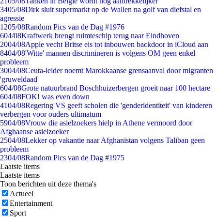
21
05/08
Tanken in België wordt nóg aantrekkelijker
34
05/08
Dirk sluit supermarkt op de Wallen na golf van diefstal en
agressie
12
05/08
Random Pics van de Dag #1976
6
04/08
Kraftwerk brengt ruimteschip terug naar Eindhoven
20
04/08
Apple vecht Britse eis tot inbouwen backdoor in iCloud aan
84
04/08
'Witte' mannen discrimineren is volgens OM geen enkel
probleem
30
04/08
Ceuta-leider noemt Marokkaanse grensaanval door migranten
'gruweldaad'
6
04/08
Grote natuurbrand Boschhuizerbergen groeit naar 100 hectare
6
04/08
FOK! was even down
41
04/08
Regering VS geeft scholen die 'genderidentiteit' van kinderen
verbergen voor ouders ultimatum
59
04/08
Vrouw die asielzoekers hielp in Athene vermoord door
Afghaanse asielzoeker
25
04/08
Lekker op vakantie naar Afghanistan volgens Taliban geen
probleem
23
04/08
Random Pics van de Dag #1975
Laatste items
Laatste items
Toon berichten uit deze thema's
Actueel
Entertainment
Sport