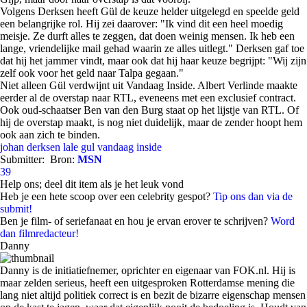
Volgens Derksen heeft Gül de keuze helder uitgelegd en speelde geld
een belangrijke rol. Hij zei daarover: "Ik vind dit een heel moedig
meisje. Ze durft alles te zeggen, dat doen weinig mensen. Ik heb een
lange, vriendelijke mail gehad waarin ze alles uitlegt." Derksen gaf toe
dat hij het jammer vindt, maar ook dat hij haar keuze begrijpt: "Wij zijn
zelf ook voor het geld naar Talpa gegaan."
Niet alleen Gül verdwijnt uit Vandaag Inside. Albert Verlinde maakte
eerder al de overstap naar RTL, eveneens met een exclusief contract.
Ook oud-schaatser Ben van den Burg staat op het lijstje van RTL. Of
hij de overstap maakt, is nog niet duidelijk, maar de zender hoopt hem
ook aan zich te binden.
johan derksen
lale gul
vandaag inside
Submitter:
Bron:
MSN
39
Help ons; deel dit item als je het leuk vond
Heb je een hete scoop over een celebrity gespot?
Tip ons dan via de
submit!
Ben je film- of seriefanaat en hou je ervan erover te schrijven?
Word
dan filmredacteur!
Danny
Danny is de initiatiefnemer, oprichter en eigenaar van FOK.nl. Hij is
maar zelden serieus, heeft een uitgesproken Rotterdamse mening die
lang niet altijd politiek correct is en bezit de bizarre eigenschap mensen