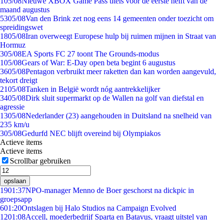
1
05/08
Nieuwe XBOX Game Pass titels voor de eerste helft van de
maand augustus
53
05/08
Van den Brink zet nog eens 14 gemeenten onder toezicht om
spreidingswet
18
05/08
Iran overweegt Europese hulp bij ruimen mijnen in Straat van
Hormuz
3
05/08
EA Sports FC 27 toont The Grounds-modus
1
05/08
Gears of War: E-Day open beta begint 6 augustus
36
05/08
Pentagon verbruikt meer raketten dan kan worden aangevuld,
tekort dreigt
21
05/08
Tanken in België wordt nóg aantrekkelijker
34
05/08
Dirk sluit supermarkt op de Wallen na golf van diefstal en
agressie
13
05/08
Nederlander (23) aangehouden in Duitsland na snelheid van
235 km/u
3
05/08
Gedurfd NEC blijft overeind bij Olympiakos
Actieve items
Actieve items
Scrollbar gebruiken
opslaan
19
01:37
NPO-manager Menno de Boer geschorst na dickpic in
groepsapp
6
01:20
Ontslagen bij Halo Studios na Campaign Evolved
12
01:08
Accell, moederbedrijf Sparta en Batavus, vraagt uitstel van