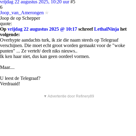
vrijdag 22 augustus 2025, 10:20 uur
#5
6
Joop_van_Amerongen
Joop de op Schepper
quote:
Op
vrijdag 22 augustus 2025 @ 10:17
schreef
LethalNinja
het
volgende:
Overhypte aandachts turk, ik zie die naam steeds op Telegraaf
verschijnen. Die moet echt groot worden gemaakt voor de "woke
punten" ... Ze vertelt/ deelt niks nieuws..
Ik ken haar niet, dus kan geen oordeel vormen.
Maar....
U leest de Telegraaf?
Verdraaid!
▼ Advertentie door Refinery89