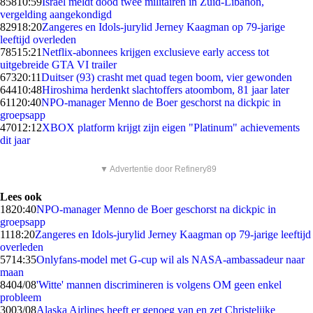
858
10:59
Israël meldt dood twee militairen in Zuid-Libanon,
vergelding aangekondigd
829
18:20
Zangeres en Idols-jurylid Jerney Kaagman op 79-jarige
leeftijd overleden
785
15:21
Netflix-abonnees krijgen exclusieve early access tot
uitgebreide GTA VI trailer
673
20:11
Duitser (93) crasht met quad tegen boom, vier gewonden
644
10:48
Hiroshima herdenkt slachtoffers atoombom, 81 jaar later
611
20:40
NPO-manager Menno de Boer geschorst na dickpic in
groepsapp
470
12:12
XBOX platform krijgt zijn eigen "Platinum" achievements
dit jaar
▼ Advertentie door Refinery89
Lees ook
18
20:40
NPO-manager Menno de Boer geschorst na dickpic in
groepsapp
11
18:20
Zangeres en Idols-jurylid Jerney Kaagman op 79-jarige leeftijd
overleden
57
14:35
Onlyfans-model met G-cup wil als NASA-ambassadeur naar
maan
84
04/08
'Witte' mannen discrimineren is volgens OM geen enkel
probleem
30
03/08
Alaska Airlines heeft er genoeg van en zet Christelijke