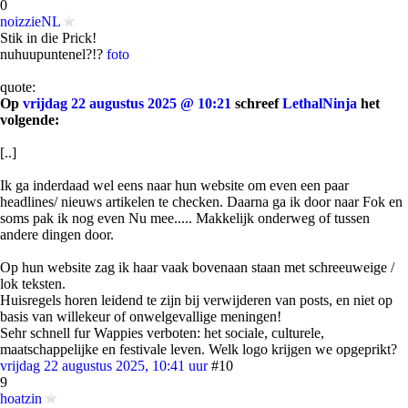
0
noizzieNL
Stik in die Prick!
nuhuupuntenel?!?
foto
quote:
Op
vrijdag 22 augustus 2025 @ 10:21
schreef
LethalNinja
het
volgende:
[..]
Ik ga inderdaad wel eens naar hun website om even een paar
headlines/ nieuws artikelen te checken. Daarna ga ik door naar Fok en
soms pak ik nog even Nu mee..... Makkelijk onderweg of tussen
andere dingen door.
Op hun website zag ik haar vaak bovenaan staan met schreeuweige /
lok teksten.
Huisregels horen leidend te zijn bij verwijderen van posts, en niet op
basis van willekeur of onwelgevallige meningen!
Sehr schnell fur Wappies verboten: het sociale, culturele,
maatschappelijke en festivale leven. Welk logo krijgen we opgeprikt?
vrijdag 22 augustus 2025, 10:41 uur
#10
9
hoatzin