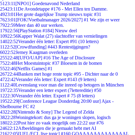
51
23:11
[NPO1] Goedenavond Nederland
254
23:11
De Avondetappe #176 - Met Ellen ten Damme.
49
23:01
Het grote dagelijkse Trump nieuws topic #31
76
23:01
[FOK!Voetbalmanager 2026/2027] #1 We zijn er weer
79
22:59
Meer dan 40 uur werken.
179
22:56
[PlayStation #184] Nieuw deel
109
22:56
Kapper Walat (27) slachtoffer van vernielingen
140
22:52
Verander één letter: Expert #91 (10 letters)
11
22:52
[Crowdfunding] #443 Rentestijgingen?
60
22:52
Jerney Kaagman overleden
255
22:48
[UFO/UAP] #16 The Age of Disclosure
75
22:48
Het Moestuintopic #37 Bloesem in de bomen
55
22:46
[Netflix Games] #1
267
22:44
Banken met hoge rente topic #95 - Dichter naar de 0
47
22:42
Verander één letter: Expert #143 (9 letters)
11
22:40
Levenslang voor man die inreed op betogers in München
197
22:35
Verander een letter expert (7lettereditie) #50
12
22:30
Verander één letter. Expert # 75 (8 letters)
195
22:29
[Conference League Donderdag 20:00 uur] Ajax -
Shelbourne FC #2
43
22:28
[Nintendo & Sony] The Legend of Zelda
38
22:28
Woningtekort: dus ga je woningen slopen, logisch
180
22:22
Post hier zo vaak mogelijk om 22:22 uur #76
246
22:12
Afbeeldingen die je gemaakt hebt met AI
216
22:05
[UEL/ECL live topic] #160 GOAAAAAAAAAAAAAL