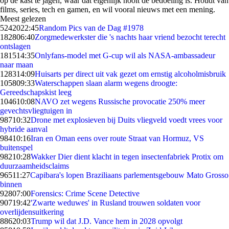
op de kast te jagen, waar dat eigenlijk nooit de bedoeling is. Houdt van
films, series, tech en gamen, en wil vooral nieuws met een mening.
Meest gelezen
52420
22:45
Random Pics van de Dag #1978
1828
06:40
Zorgmedewerkster die 's nachts haar vriend bezocht terecht
ontslagen
1815
14:35
Onlyfans-model met G-cup wil als NASA-ambassadeur
naar maan
1283
14:09
Huisarts per direct uit vak gezet om ernstig alcoholmisbruik
1058
09:33
Waterschappen slaan alarm wegens droogte:
Gereedschapskist leeg
1046
10:08
NAVO zet wegens Russische provocatie 250% meer
gevechtsvliegtuigen in
987
10:32
Drone met explosieven bij Duits vliegveld voedt vrees voor
hybride aanval
984
10:16
Iran en Oman eens over route Straat van Hormuz, VS
buitenspel
982
10:28
Wakker Dier dient klacht in tegen insectenfabriek Protix om
duurzaamheidsclaims
965
11:27
Capibara's lopen Braziliaans parlementsgebouw Mato Grosso
binnen
928
07:00
Forensics: Crime Scene Detective
907
19:42
'Zwarte weduwes' in Rusland trouwen soldaten voor
overlijdensuitkering
886
20:03
Trump wil dat J.D. Vance hem in 2028 opvolgt