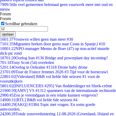
79
09:56
In veel gemeenten helemaal geen vuurwerk meer met oud en
nieuw
Forum
Forum
Scrollbar gebruiken
opslaan
16
01:37
Vrouwen willen geen man meer #30
71
01:35
Migranten breken door grens naar Ceuta in Spanje,l #10
100
01:22
NPO-manager Menno de Boer (47) op non-actief stuurde
dick-pic rond
187
01:20
Oorlog Iran #136 Bridge and powerplant day incoming?
7
01:18
Tony Scott (54) overleden
52
01:14
Oorlog in Oekraïne #1318 Drone baby drone
237
01:09
Tour de France femmes 2026 #3 Tijd voor de borstcrawl
228
01:02
[Videoland] B&B vol liefde 6de seizoen #1 voor de
vooruitkijkers
58
01:02
[INFLUENCERS #295] Van flodderslinger tot Shrek-crème
219
00:59
[AMV] VS #1312 spammers van de internationale rechtsorde
29
00:45
Zou je vreemdgaan in een relatie kunnen vergeven?
149
00:31
[RTL] B&B vol liefde 6de seizoen #4
144
00:29
[AKQ] #3384 Topic met vragen. En soms goede
antwoorden.
242
00:28
Totale zonsverduistering 12-08-2026 (Groenland, IJsland en