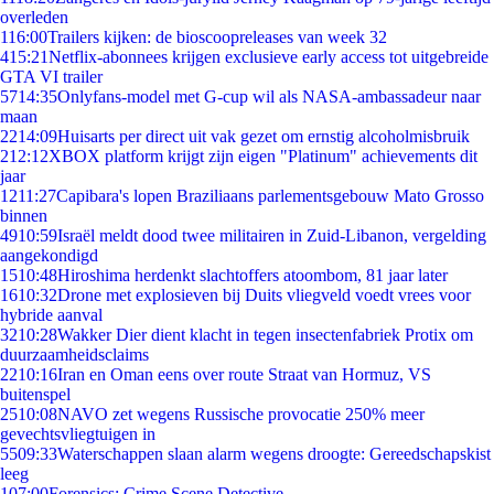
overleden
1
16:00
Trailers kijken: de bioscoopreleases van week 32
4
15:21
Netflix-abonnees krijgen exclusieve early access tot uitgebreide
GTA VI trailer
57
14:35
Onlyfans-model met G-cup wil als NASA-ambassadeur naar
maan
22
14:09
Huisarts per direct uit vak gezet om ernstig alcoholmisbruik
2
12:12
XBOX platform krijgt zijn eigen "Platinum" achievements dit
jaar
12
11:27
Capibara's lopen Braziliaans parlementsgebouw Mato Grosso
binnen
49
10:59
Israël meldt dood twee militairen in Zuid-Libanon, vergelding
aangekondigd
15
10:48
Hiroshima herdenkt slachtoffers atoombom, 81 jaar later
16
10:32
Drone met explosieven bij Duits vliegveld voedt vrees voor
hybride aanval
32
10:28
Wakker Dier dient klacht in tegen insectenfabriek Protix om
duurzaamheidsclaims
22
10:16
Iran en Oman eens over route Straat van Hormuz, VS
buitenspel
25
10:08
NAVO zet wegens Russische provocatie 250% meer
gevechtsvliegtuigen in
55
09:33
Waterschappen slaan alarm wegens droogte: Gereedschapskist
leeg
1
07:00
Forensics: Crime Scene Detective