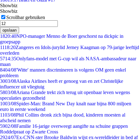
Showbiz
Showbiz
Scrollbar gebruiken
opslaan
18
20:40
NPO-manager Menno de Boer geschorst na dickpic in
groepsapp
11
18:20
Zangeres en Idols-jurylid Jerney Kaagman op 79-jarige leeftijd
overleden
57
14:35
Onlyfans-model met G-cup wil als NASA-ambassadeur naar
maan
84
04/08
'Witte' mannen discrimineren is volgens OM geen enkel
probleem
30
03/08
Alaska Airlines heeft er genoeg van en zet Christelijke
influencer uit vliegtuig
58
03/08
Ariana Grande trekt zich terug uit openbaar leven wegens
speculaties gezondheid
10
03/08
Spider-Man: Brand New Day knalt naar bijna 800 miljoen
euro in eerste weekend
11
03/08
Phil Collins dronk zich bijna dood, kinderen moesten al
afscheid nemen
59
02/08
Familie 16-jarige overweegt aangifte na schuine grappen
Roddelpraat op Zwarte Cross
29
24/07
Ex-CNN-ster Brooke Baldwin wijst ex-wereldleider in bed af