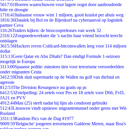
56
17:01
Boeren waarschuwen voor lagere oogst door aanhoudende
hitte en droogte
17
16:41
Italiaanse vrouw wint 1 miljoen, gooit kraslot per abuis weg
18
16:36
Datalek bij Bol en de Bijenkorf na cyberaanval op logistiek
partner Ceva
1
16:26
Trailers kijken: de bioscoopreleases van week 32
23
16:12
Zorgmedewerkster die 's nachts haar vriend bezocht terecht
ontslagen
36
15:56
Hackers roven Coldcard-bitcoinwallets leeg voor 114 miljoen
dollar
3
15:13
Geen Qatar en Abu Dhabi? Dan eindigt Formule 1-seizoen
mogelijk in Europa
31
13:00
Spaanse politie: minstens tien voor terrorisme veroordeelden
onder migranten Ceuta
34
12:59
Dirk sluit supermarkt op de Wallen na golf van diefstal en
agressie
8
12:53
The Division Resurgence nu gratis op pc
64
12:53
Zetelpeiling: 24 zetels voor Pro en 18 zetels voor D66, FvD,
JA21 en PVV
49
12:44
Man (25) sterft nadat hij lijm als condoom gebruikt
5
12:43
Litouwen vindt opnieuw migrantentunnel onder grens met Wit-
Rusland
33
11:13
Random Pics van de Dag #1977
90
09:59
'Belgische' jongeren terroriseren Galderse Meren, maar Boa's
pakken topless zonnen aan