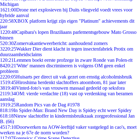
Michigan
16
21:00
Drone met explosieven bij Duits vliegveld voedt vrees voor
hybride aanval
2
20:58
XBOX platform krijgt zijn eigen "Platinum" achievements dit
jaar
12
20:48
Capibara's lopen Braziliaans parlementsgebouw Mato Grosso
binnen
5
20:30
Zomervakantieweerbericht: aanhoudend zomers
32
20:25
Wakker Dier dient klacht in tegen insectenfabriek Protix om
duurzaamheidsclaims
1
20:21
Lemmen boekt eerste profzege in zware Ronde van Polen-rit
84
20:21
'Witte' mannen discrimineren is volgens OM geen enkel
probleem
22
20:05
Huisarts per direct uit vak gezet om ernstig alcoholmisbruik
15
19:45
Hiroshima herdenkt slachtoffers atoombom, 81 jaar later
38
19:40
Vinted-foto's van vrouwen massaal gedeeld op seksfora
21
19:34
OM: vierde verdachte (18) vast op verdenking van beramen
aanslag
19
19:25
Random Pics van de Dag #1978
8
18:19
In Spider-Man: Brand New Day is Spidey echt weer Spidey
6
18:18
Nieuw slachtoffer in kindermisbruikzaak zorgprofessional Jan
B. (66)
45
17:10
Doorwerken na AOW-leeftijd vaker vastgelegd in cao's, moet
werken na je 67e de norm worden?
1
17:07
Forensics: Crime Scene Detective