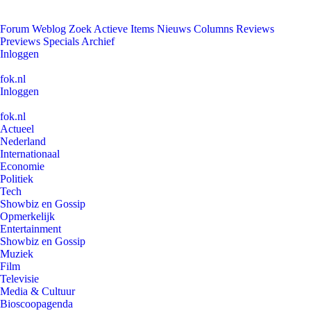
Forum
Weblog
Zoek
Actieve Items
Nieuws
Columns
Reviews
Previews
Specials
Archief
Inloggen
fok.nl
Inloggen
fok.nl
Actueel
Nederland
Internationaal
Economie
Politiek
Tech
Showbiz en Gossip
Opmerkelijk
Entertainment
Showbiz en Gossip
Muziek
Film
Televisie
Media & Cultuur
Bioscoopagenda