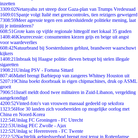
inzetten
33
09:02
Netanyahu zet streep door Gaza-plan van Trumps Vredesraad
16
09:01
Spanje volgt Italië met grenscontroles, tien reizigers geweigerd
73
08:59
Meer agressie tegen een andersluidende politieke mening, laat
jij je intimideren?
6
08:51
Grote kans op vijfde regionale hittegolf met lokaal 35 graden
14
08:46
Kleurrecessie: consumenten kiezen grijs en beige uit angst
voor waardeverlies
6
08:42
Natuurbrand bij Soesterduinen geblust, brandweer waarschuwt
kijkers
14
08:21
Inbraak bij Haagse politie: dieven betrapt bij stelen illegale
sigaretten
19
08:21
Uitslag PSV - Fortuna Sittard
8
07:46
Mattel brengt Barbiepop van zangeres Whitney Houston uit
52
07:19
China boekt doorbraak in eigen chipmachines, druk op ASML
groeit
79
06:51
Israël meldt dood twee militairen in Zuid-Libanon, vergelding
aangekondigd
42
00:52
Vinted-foto's van vrouwen massaal gedeeld op seksfora
13
23:56
Hoe 30 landen zich voorbereiden op mogelijke oorlog met
China en Noord-Korea
1
22:54
Uitslag FC Groningen - FC Utrecht
2
22:53
Uitslag PEC Zwolle - Ajax
1
22:52
Uitslag sc Heerenveen - FC Twente
27
22:52
Nachtelijk gebiedsverbod brengt rust terug in Rotterdamse