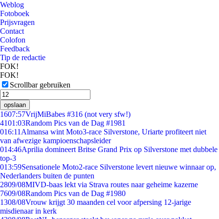
Weblog
Fotoboek
Prijsvragen
Contact
Colofon
Feedback
Tip de redactie
FOK!
FOK!
Scrollbar gebruiken
opslaan
16
07:57
VrijMiBabes #316 (not very sfw!)
41
01:03
Random Pics van de Dag #1981
0
16:11
Almansa wint Moto3-race Silverstone, Uriarte profiteert niet
van afwezige kampioenschapsleider
0
14:46
Aprilia domineert Britse Grand Prix op Silverstone met dubbele
top-3
0
13:59
Sensationele Moto2-race Silverstone levert nieuwe winnaar op,
Nederlanders buiten de punten
28
09/08
MIVD-baas lekt via Strava routes naar geheime kazerne
76
09/08
Random Pics van de Dag #1980
13
08/08
Vrouw krijgt 30 maanden cel voor afpersing 12-jarige
misdienaar in kerk