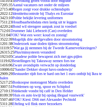
141
10:45
Bevolking groeit vooral door migratie
72
05:35
Aantal vacatures net onder de miljoen
27
15:40
Regen zorgt voor drukke ochtendspits
20
22:12
Identiteitscontrole bij Thalys en Eurostar
34
23:10
Politie bekijkt levering uniformen
75
11:23
Houdbaarheidsdata eten lastig uit te leggen
42
20:24
Bond wil strengere aanpak zout in voedsel
7
12:01
Drummer Jaki Liebezeit (Can) overleden
5
11:04
FOK! Wat een weer: koud en zonnig!
35
22:39
Mogelijk drie sterfgevallen door stroomstoring
12
01:38
Onderzoek naar doden tijdens stroomstoring
111
19:57
Wat ga jij stemmen bij de Tweede Kamerverkiezingen?
263
15:25
Plus/minsysteem veranderd
19
23:05
Canadese politie bewapent zich met gps-pijlen
11
19:02
Bestellingen bij Takeaway nemen fors toe
14
16:06
Zware avondspits verwacht op donderdag
100
06:02
'Sander Dekker sloopt havo-onderwijs'
29
09:29
Bestuurder rijdt fors te hard om het 1 euro ontbijt bij Ikea te
halen
52
17:25
Boskoopse motoragent Mario overleden
30
07:51
Problemen op weg, spoor en Schiphol
27
10:13
Stinkende vondst bij café in Den Helder
81
09:39
'Huis en auto kwijt bij opslag illegaal vuurwerk'
55
07:46
FOK! Kiest: D66 met Alexander Pechtold
53
11:28
Efteling wil flink meer bezoekers