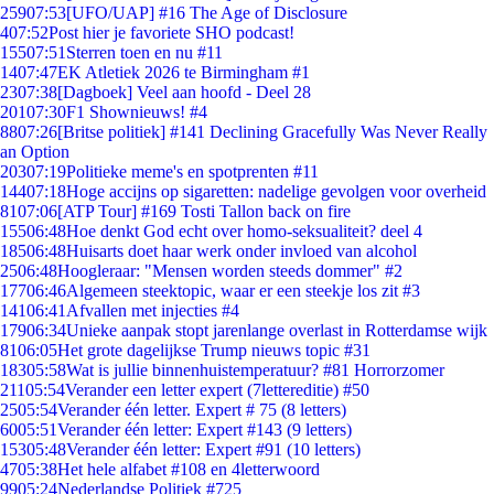
259
07:53
[UFO/UAP] #16 The Age of Disclosure
4
07:52
Post hier je favoriete SHO podcast!
155
07:51
Sterren toen en nu #11
14
07:47
EK Atletiek 2026 te Birmingham #1
23
07:38
[Dagboek] Veel aan hoofd - Deel 28
201
07:30
F1 Shownieuws! #4
88
07:26
[Britse politiek] #141 Declining Gracefully Was Never Really
an Option
203
07:19
Politieke meme's en spotprenten #11
144
07:18
Hoge accijns op sigaretten: nadelige gevolgen voor overheid
81
07:06
[ATP Tour] #169 Tosti Tallon back on fire
155
06:48
Hoe denkt God echt over homo-seksualiteit? deel 4
185
06:48
Huisarts doet haar werk onder invloed van alcohol
25
06:48
Hoogleraar: "Mensen worden steeds dommer" #2
177
06:46
Algemeen steektopic, waar er een steekje los zit #3
141
06:41
Afvallen met injecties #4
179
06:34
Unieke aanpak stopt jarenlange overlast in Rotterdamse wijk
81
06:05
Het grote dagelijkse Trump nieuws topic #31
183
05:58
Wat is jullie binnenhuistemperatuur? #81 Horrorzomer
211
05:54
Verander een letter expert (7lettereditie) #50
25
05:54
Verander één letter. Expert # 75 (8 letters)
60
05:51
Verander één letter: Expert #143 (9 letters)
153
05:48
Verander één letter: Expert #91 (10 letters)
47
05:38
Het hele alfabet #108 en 4letterwoord
99
05:24
Nederlandse Politiek #725