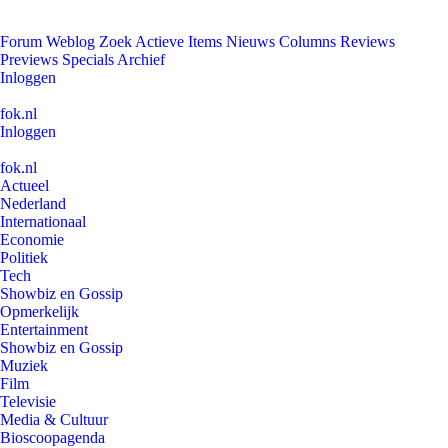
Forum
Weblog
Zoek
Actieve Items
Nieuws
Columns
Reviews
Previews
Specials
Archief
Inloggen
fok.nl
Inloggen
fok.nl
Actueel
Nederland
Internationaal
Economie
Politiek
Tech
Showbiz en Gossip
Opmerkelijk
Entertainment
Showbiz en Gossip
Muziek
Film
Televisie
Media & Cultuur
Bioscoopagenda