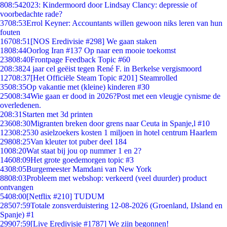
8
08:54
2023: Kindermoord door Lindsay Clancy: depressie of
voorbedachte rade?
37
08:53
Errol Keyner: Accountants willen gewoon niks leren van hun
fouten
167
08:51
[NOS Eredivisie #298] We gaan staken
18
08:44
Oorlog Iran #137 Op naar een mooie toekomst
238
08:40
Frontpage Feedback Topic #60
2
08:38
24 jaar cel geëist tegen René F. in Berkelse vergismoord
127
08:37
[Het Officiële Steam Topic #201] Steamrolled
35
08:35
Op vakantie met (kleine) kinderen #30
250
08:34
Wie gaan er dood in 2026?Post met een vleugje cynisme de
overledenen.
2
08:31
Starten met 3d printen
236
08:30
Migranten breken door grens naar Ceuta in Spanje,l #10
123
08:25
30 asielzoekers kosten 1 miljoen in hotel centrum Haarlem
298
08:25
Van kleuter tot puber deel 184
10
08:20
Wat staat bij jou op nummer 1 en 2?
146
08:09
Het grote goedemorgen topic #3
43
08:05
Burgemeester Mamdani van New York
88
08:03
Probleem met webshop: verkeerd (veel duurder) product
ontvangen
54
08:00
[Netflix #210] TUDUM
285
07:59
Totale zonsverduistering 12-08-2026 (Groenland, IJsland en
Spanje) #1
299
07:59
[Live Eredivisie #1787] We zijn begonnen!