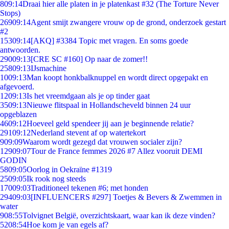
8
09:14
Draai hier alle platen in je platenkast #32 (The Torture Never
Stops)
269
09:14
Agent smijt zwangere vrouw op de grond, onderzoek gestart
#2
153
09:14
[AKQ] #3384 Topic met vragen. En soms goede
antwoorden.
290
09:13
[CRE SC #160] Op naar de zomer!!
258
09:13
IJsmachine
10
09:13
Man koopt honkbalknuppel en wordt direct opgepakt en
afgevoerd.
12
09:13
Is het vreemdgaan als je op tinder gaat
35
09:13
Nieuwe flitspaal in Hollandscheveld binnen 24 uur
opgeblazen
46
09:12
Hoeveel geld spendeer jij aan je beginnende relatie?
291
09:12
Nederland stevent af op watertekort
9
09:09
Waarom wordt gezegd dat vrouwen socialer zijn?
129
09:07
Tour de France femmes 2026 #7 Allez vooruit DEMI
GODIN
58
09:05
Oorlog in Oekraïne #1319
25
09:05
Ik rook nog steeds
170
09:03
Traditioneel tekenen #6; met honden
294
09:03
[INFLUENCERS #297] Toetjes & Bevers & Zwemmen in
water
9
08:55
Tolvignet België, overzichtskaart, waar kan ik deze vinden?
52
08:54
Hoe kom je van egels af?