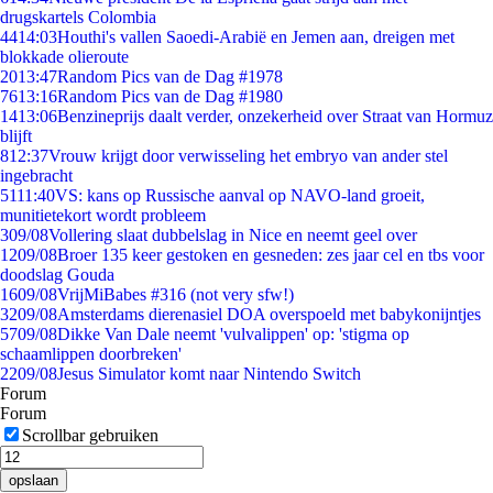
drugskartels Colombia
44
14:03
Houthi's vallen Saoedi-Arabië en Jemen aan, dreigen met
blokkade olieroute
20
13:47
Random Pics van de Dag #1978
76
13:16
Random Pics van de Dag #1980
14
13:06
Benzineprijs daalt verder, onzekerheid over Straat van Hormuz
blijft
8
12:37
Vrouw krijgt door verwisseling het embryo van ander stel
ingebracht
51
11:40
VS: kans op Russische aanval op NAVO-land groeit,
munitietekort wordt probleem
3
09/08
Vollering slaat dubbelslag in Nice en neemt geel over
12
09/08
Broer 135 keer gestoken en gesneden: zes jaar cel en tbs voor
doodslag Gouda
16
09/08
VrijMiBabes #316 (not very sfw!)
32
09/08
Amsterdams dierenasiel DOA overspoeld met babykonijntjes
57
09/08
Dikke Van Dale neemt 'vulvalippen' op: 'stigma op
schaamlippen doorbreken'
22
09/08
Jesus Simulator komt naar Nintendo Switch
Forum
Forum
Scrollbar gebruiken
opslaan