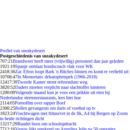
Profiel van sneakydesert
Postgeschiedenis van sneakydesert
7
07:21
Brandweer heeft meer (vrijwillig) personeel dan jaar geleden
19
21:19
Spanje ontslaat bondscoach vlak voor WK
24
18:36
Zac Efron loopt Bark 'n Bitches binnen en komt er verliefd uit
107
08:47
In Memoriam: dekatophetspek (1966-2018)
124
17:39
Tweede Kamer stemt referendum weg
38
20:52
Daders moeten verplicht naar slachtoffer luisteren
12
00:09
Volgende maand kun je voor een prikkie uit eten bij
Nederlandse sterrenrestaurants, lees hier hoe
21
14:05
Pornofilm over rapper Boef
23
00:25
Rellen gevangenis om darts of voetbal op tv
18
23:24
Vrachtwagen met frituurvet in de fik, A4 bij Bergen op Zoom
in beide richtingen dicht
132
17:29
Baudet boos om schoolopdracht
77
12:16
Vrouw lijkt sprekend op Angelina Jolie na 50 operaties