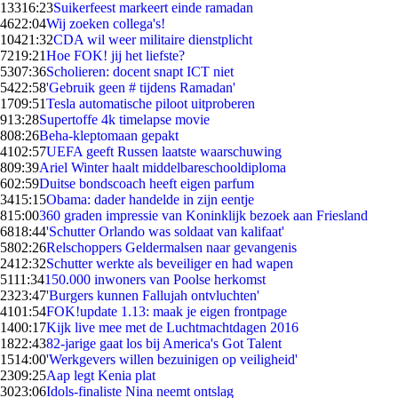
133
16:23
Suikerfeest markeert einde ramadan
46
22:04
Wij zoeken collega's!
104
21:32
CDA wil weer militaire dienstplicht
72
19:21
Hoe FOK! jij het liefste?
53
07:36
Scholieren: docent snapt ICT niet
54
22:58
'Gebruik geen # tijdens Ramadan'
17
09:51
Tesla automatische piloot uitproberen
9
13:28
Supertoffe 4k timelapse movie
8
08:26
Beha-kleptomaan gepakt
41
02:57
UEFA geeft Russen laatste waarschuwing
8
09:39
Ariel Winter haalt middelbareschooldiploma
6
02:59
Duitse bondscoach heeft eigen parfum
34
15:15
Obama: dader handelde in zijn eentje
8
15:00
360 graden impressie van Koninklijk bezoek aan Friesland
68
18:44
'Schutter Orlando was soldaat van kalifaat'
58
02:26
Relschoppers Geldermalsen naar gevangenis
24
12:32
Schutter werkte als beveiliger en had wapen
51
11:34
150.000 inwoners van Poolse herkomst
23
23:47
'Burgers kunnen Fallujah ontvluchten'
41
01:54
FOK!update 1.13: maak je eigen frontpage
14
00:17
Kijk live mee met de Luchtmachtdagen 2016
18
22:43
82-jarige gaat los bij America's Got Talent
15
14:00
'Werkgevers willen bezuinigen op veiligheid'
23
09:25
Aap legt Kenia plat
30
23:06
Idols-finaliste Nina neemt ontslag