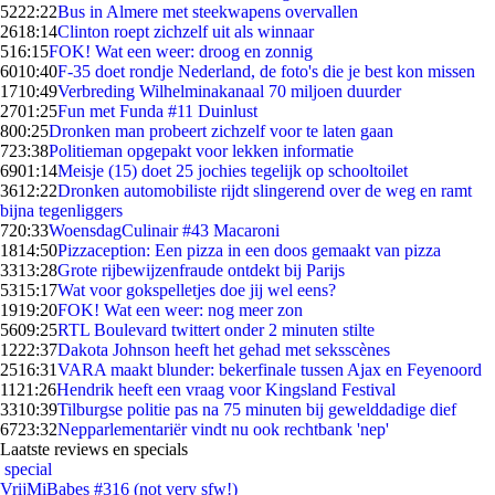
52
22:22
Bus in Almere met steekwapens overvallen
26
18:14
Clinton roept zichzelf uit als winnaar
5
16:15
FOK! Wat een weer: droog en zonnig
60
10:40
F-35 doet rondje Nederland, de foto's die je best kon missen
17
10:49
Verbreding Wilhelminakanaal 70 miljoen duurder
27
01:25
Fun met Funda #11 Duinlust
8
00:25
Dronken man probeert zichzelf voor te laten gaan
7
23:38
Politieman opgepakt voor lekken informatie
69
01:14
Meisje (15) doet 25 jochies tegelijk op schooltoilet
36
12:22
Dronken automobiliste rijdt slingerend over de weg en ramt
bijna tegenliggers
7
20:33
WoensdagCulinair #43 Macaroni
18
14:50
Pizzaception: Een pizza in een doos gemaakt van pizza
33
13:28
Grote rijbewijzenfraude ontdekt bij Parijs
53
15:17
Wat voor gokspelletjes doe jij wel eens?
19
19:20
FOK! Wat een weer: nog meer zon
56
09:25
RTL Boulevard twittert onder 2 minuten stilte
12
22:37
Dakota Johnson heeft het gehad met seksscènes
25
16:31
VARA maakt blunder: bekerfinale tussen Ajax en Feyenoord
11
21:26
Hendrik heeft een vraag voor Kingsland Festival
33
10:39
Tilburgse politie pas na 75 minuten bij gewelddadige dief
67
23:32
Nepparlementariër vindt nu ook rechtbank 'nep'
Laatste reviews en specials
special
VrijMiBabes #316 (not very sfw!)