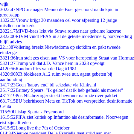
wijk
30
22:47
NPO-manager Menno de Boer geschorst na dickpic in
groepsapp
13
22:23
Vrouw krijgt 30 maanden cel voor afpersing 12-jarige
misdienaar in kerk
28
22:17
MIVD-baas lekt via Strava routes naar geheime kazerne
28
22:00
RIVM vindt PFAS in al de geteste moedermelk, borstvoeding
blijft advies
2
21:38
Vollering breekt Niewiadoma op slotklim en pakt tweede
eindzege
38
21:36
Iran stelt zes eisen aan VS voor heropening Straat van Hormuz
53
21:27
Trump wil dat J.D. Vance hem in 2028 opvolgt
41
20:56
Random Pics van de Dag #1981
43
20:00
XR blokkeert A12 ruim twee uur, agent gebeten bij
aanhouding
14
17:23
Geen 'happy end' bij seksdate via Kinky.nl
35
17:22
Britney Spears: "Ik geloof dat ik heb gefaald als moeder"
43
17:19
PostNL-bezorger steekt bewoner na ruzie over pakket
68
17:15
EU bekritiseert Meta en TikTok om verspreiden desinformatie
Ceuta
1
15:59
Uitslag Sparta - Feyenoord
16
15:52
FIFA ziet kritiek op Infantino als desinformatie, Noorwegen
eist zijn aftreden
24
15:52
Long live the 7th of October
6
14:34
Nieuwe president De la Espriella gaat strijd aan met