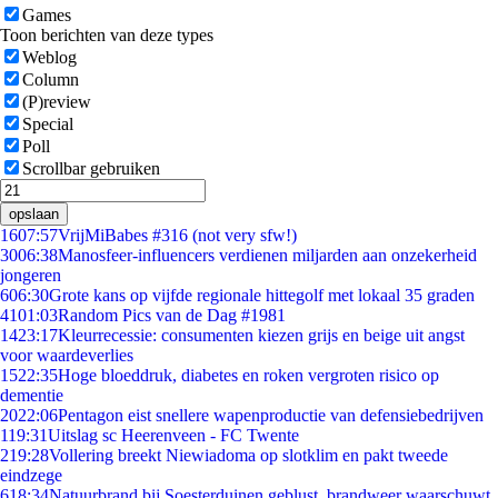
Games
Toon berichten van deze types
Weblog
Column
(P)review
Special
Poll
Scrollbar gebruiken
opslaan
16
07:57
VrijMiBabes #316 (not very sfw!)
30
06:38
Manosfeer-influencers verdienen miljarden aan onzekerheid
jongeren
6
06:30
Grote kans op vijfde regionale hittegolf met lokaal 35 graden
41
01:03
Random Pics van de Dag #1981
14
23:17
Kleurrecessie: consumenten kiezen grijs en beige uit angst
voor waardeverlies
15
22:35
Hoge bloeddruk, diabetes en roken vergroten risico op
dementie
20
22:06
Pentagon eist snellere wapenproductie van defensiebedrijven
1
19:31
Uitslag sc Heerenveen - FC Twente
2
19:28
Vollering breekt Niewiadoma op slotklim en pakt tweede
eindzege
6
18:34
Natuurbrand bij Soesterduinen geblust, brandweer waarschuwt