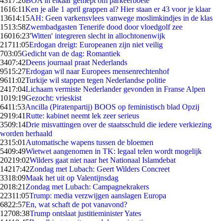
43
17:26
BOA in elkaar gemept om parkeerboete
16
16:11
Ken je alle 1 april grappen al? Hier staan er 43 voor je klaar
136
14:15
AH: Geen varkensvlees vanwege moslimkindjes in de klas
15
13:58
Zwembadgasten Tenerife dood door vloedgolf zee
160
16:23
'Witten' integreren slecht in allochtonenwijk
217
11:05
Erdogan dreigt: Europeanen zijn niet veilig
7
03:05
Gedicht van de dag: Romantiek
34
07:42
Deens journaal praat Nederlands
95
15:27
Erdogan wil naar Europees mensenrechtenhof
96
11:02
Turkije wil stappen tegen Nederlandse politie
24
17:04
Lichaam vermiste Nederlander gevonden in Franse Alpen
10
19:19
Gezocht: vrieskist
64
11:53
Ancilla (Piratenpartij) BOOS op feministisch blad Opzij
29
19:41
Rutte: kabinet neemt lek zeer serieus
35
09:14
Drie misvattingen over de staatsschuld die iedere verkiezing
worden herhaald
23
15:01
Automatische wapens tussen de bloemen
54
09:49
Wietwet aangenomen in TK: legaal telen wordt mogelijk
202
19:02
Wilders gaat niet naar het Nationaal Islamdebat
142
17:42
Zondag met Lubach: Geert Wilders Concreet
33
18:09
Maak het uit op Valentijnsdag
20
18:21
Zondag met Lubach: Campagnekrakers
223
11:05
Trump: media verzwijgen aanslagen Europa
68
22:57
En, wat schaft de pot vanavond?
127
08:38
Trump ontslaat justitieminister Yates