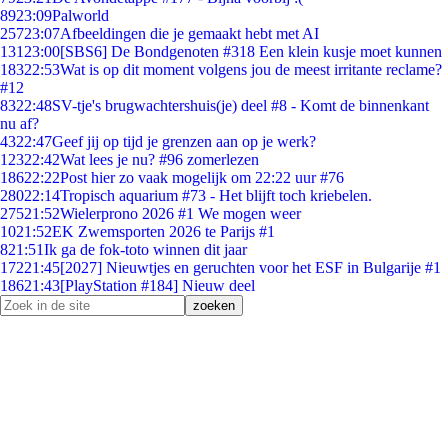
89
23:09
Palworld
257
23:07
Afbeeldingen die je gemaakt hebt met AI
131
23:00
[SBS6] De Bondgenoten #318 Een klein kusje moet kunnen
183
22:53
Wat is op dit moment volgens jou de meest irritante reclame?
#12
83
22:48
SV-tje's brugwachtershuis(je) deel #8 - Komt de binnenkant
nu af?
43
22:47
Geef jij op tijd je grenzen aan op je werk?
123
22:42
Wat lees je nu? #96 zomerlezen
186
22:22
Post hier zo vaak mogelijk om 22:22 uur #76
280
22:14
Tropisch aquarium #73 - Het blijft toch kriebelen.
275
21:52
Wielerprono 2026 #1 We mogen weer
10
21:52
EK Zwemsporten 2026 te Parijs #1
8
21:51
Ik ga de fok-toto winnen dit jaar
172
21:45
[2027] Nieuwtjes en geruchten voor het ESF in Bulgarije #1
186
21:43
[PlayStation #184] Nieuw deel