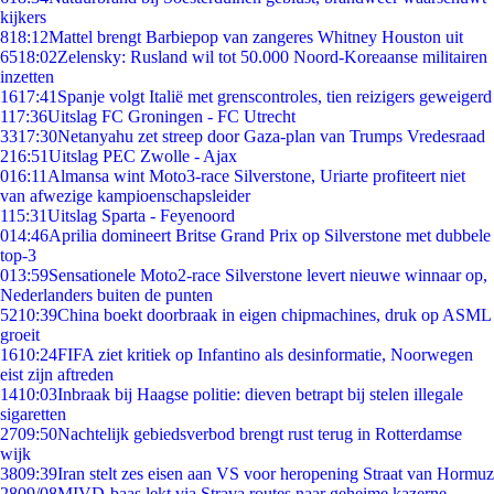
kijkers
8
18:12
Mattel brengt Barbiepop van zangeres Whitney Houston uit
65
18:02
Zelensky: Rusland wil tot 50.000 Noord-Koreaanse militairen
inzetten
16
17:41
Spanje volgt Italië met grenscontroles, tien reizigers geweigerd
1
17:36
Uitslag FC Groningen - FC Utrecht
33
17:30
Netanyahu zet streep door Gaza-plan van Trumps Vredesraad
2
16:51
Uitslag PEC Zwolle - Ajax
0
16:11
Almansa wint Moto3-race Silverstone, Uriarte profiteert niet
van afwezige kampioenschapsleider
1
15:31
Uitslag Sparta - Feyenoord
0
14:46
Aprilia domineert Britse Grand Prix op Silverstone met dubbele
top-3
0
13:59
Sensationele Moto2-race Silverstone levert nieuwe winnaar op,
Nederlanders buiten de punten
52
10:39
China boekt doorbraak in eigen chipmachines, druk op ASML
groeit
16
10:24
FIFA ziet kritiek op Infantino als desinformatie, Noorwegen
eist zijn aftreden
14
10:03
Inbraak bij Haagse politie: dieven betrapt bij stelen illegale
sigaretten
27
09:50
Nachtelijk gebiedsverbod brengt rust terug in Rotterdamse
wijk
38
09:39
Iran stelt zes eisen aan VS voor heropening Straat van Hormuz
28
09/08
MIVD-baas lekt via Strava routes naar geheime kazerne