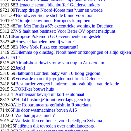
19
21:58
Bijenactie steunt 'bijenbuffer' Gelderse imkers
97
21:09
Trump dreigt Noord-Korea met 'vuur en woede'
13
11:39
'Brandweer Sicilië stichtte brand voor loon'
109
19:17
Oranje leeuwinnen Europees kampioen
23
13:48
Fun Met Funda #67: excentrieke woning in Drachten
53
12:27
NS faalt met businzet; Voor Beter OV opent meldpunt
6
17:14
Europese Pokémon GO-evenementen uitgesteld
28
23:48
Hoeveel kamelen ben jij waard?
65
15:38
Is New York Pizza een restaurant?
14
19:25
Dilemma op dinsdag: Nooit meer ontknopingen of altijd kijken
als GTST?
85
15:45
Airbnb-host duwt vrouw van trap in Amsterdam
28
19:22
Jeuk!
53
10:59
Flatbrand Londen: baby van 10-hoog gegooid
23
10:59
Verwarde man uit joyrijden met truck Defensie
24
18:54
Bestuurder vergeet handrem, auto valt bijna van de kade
39
15:51
FOK!ker bouwt huis
36
13:41
Ambtenaar bevrijd uit koffieautomaat
88
13:52
'Halal bushokje' toont overdags geen kip
3
09:40
Alle Roparunteams gefinisht in Rotterdam
7
14:05
File door wasmachines boven A15
31
22:01
Wat had jij als lunch?
50
15:41
Werkstraffen en boetes voor beledigen Sylvana
11
04:25
Patiënten dik tevreden over ambulancezorg