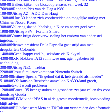
6
09/08
Trailers kijken: de bioscoopreleases van week 32
76
09/08
Random Pics van de Dag #1980
1
09/08
Uitslag AZ - ADO Den Haag
13
08/08
Hoe 30 landen zich voorbereiden op mogelijke oorlog met
China en Noord-Korea
3
08/08
Vollering slaat dubbelslag in Nice en neemt geel over
19
08/08
Uitslag PSV - Fortuna Sittard
8
08/08
Vrouw krijgt door verwisseling het embryo van ander stel
ingebracht
6
08/08
Nieuwe president De la Espriella gaat strijd aan met
drugskartels Colombia
14
08/08
Geen 'happy end' bij seksdate via Kinky.nl
43
08/08
XR blokkeert A12 ruim twee uur, agent gebeten bij
aanhouding
3
08/08
Uitslag NEC - Telstar
22
08/08
Jesus Simulator komt naar Nintendo Switch
35
08/08
Britney Spears: "Ik geloof dat ik heb gefaald als moeder"
51
08/08
VS: kans op Russische aanval op NAVO-land groeit,
munitietekort wordt probleem
12
08/08
Broer 135 keer gestoken en gesneden: zes jaar cel en tbs voor
doodslag Gouda
28
08/08
RIVM vindt PFAS in al de geteste moedermelk, borstvoeding
blijft advies
68
08/08
EU bekritiseert Meta en TikTok om verspreiden desinformatie