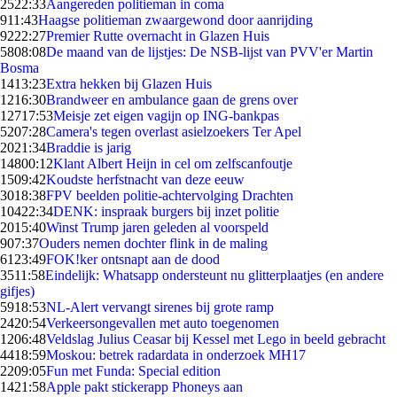
25
22:33
Aangereden politieman in coma
9
11:43
Haagse politieman zwaargewond door aanrijding
92
22:27
Premier Rutte overnacht in Glazen Huis
58
08:08
De maand van de lijstjes: De NSB-lijst van PVV'er Martin
Bosma
14
13:23
Extra hekken bij Glazen Huis
12
16:30
Brandweer en ambulance gaan de grens over
127
17:53
Meisje zet eigen vagijn op ING-bankpas
52
07:28
Camera's tegen overlast asielzoekers Ter Apel
20
21:34
Braddie is jarig
148
00:12
Klant Albert Heijn in cel om zelfscanfoutje
15
09:42
Koudste herfstnacht van deze eeuw
30
18:38
FPV beelden politie-achtervolging Drachten
104
22:34
DENK: inspraak burgers bij inzet politie
20
15:40
Winst Trump jaren geleden al voorspeld
9
07:37
Ouders nemen dochter flink in de maling
61
23:49
FOK!ker ontsnapt aan de dood
35
11:58
Eindelijk: Whatsapp ondersteunt nu glitterplaatjes (en andere
gifjes)
59
18:53
NL-Alert vervangt sirenes bij grote ramp
24
20:54
Verkeersongevallen met auto toegenomen
12
06:48
Veldslag Julius Ceasar bij Kessel met Lego in beeld gebracht
44
18:59
Moskou: betrek radardata in onderzoek MH17
22
09:05
Fun met Funda: Special edition
14
21:58
Apple pakt stickerapp Phoneys aan