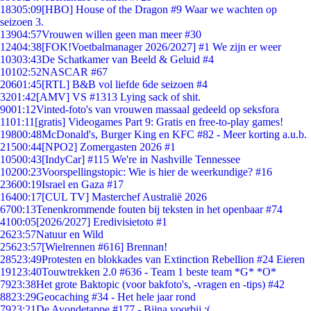
183
05:09
[HBO] House of the Dragon #9 Waar we wachten op
seizoen 3.
139
04:57
Vrouwen willen geen man meer #30
124
04:38
[FOK!Voetbalmanager 2026/2027] #1 We zijn er weer
103
03:43
De Schatkamer van Beeld & Geluid #4
101
02:52
NASCAR #67
206
01:45
[RTL] B&B vol liefde 6de seizoen #4
32
01:42
[AMV] VS #1313 Lying sack of shit.
90
01:12
Vinted-foto's van vrouwen massaal gedeeld op seksfora
11
01:11
[gratis] Videogames Part 9: Gratis en free-to-play games!
198
00:48
McDonald's, Burger King en KFC #82 - Meer korting a.u.b.
215
00:44
[NPO2] Zomergasten 2026 #1
105
00:43
[IndyCar] #115 We're in Nashville Tennessee
102
00:23
Voorspellingstopic: Wie is hier de weerkundige? #16
236
00:19
Israel en Gaza #17
164
00:17
[CUL TV] Masterchef Australië 2026
67
00:13
Tenenkrommende fouten bij teksten in het openbaar #74
41
00:05
[2026/2027] Eredivisietoto #1
26
23:57
Natuur en Wild
256
23:57
[Wielrennen #616] Brennan!
285
23:49
Protesten en blokkades van Extinction Rebellion #24 Eieren
191
23:40
Touwtrekken 2.0 #636 - Team 1 beste team *G* *O*
79
23:38
Het grote Baktopic (voor bakfoto's, -vragen en -tips) #42
88
23:29
Geocaching #34 - Het hele jaar rond
79
23:21
De Avondetappe #177 - Bijna voorbij :(