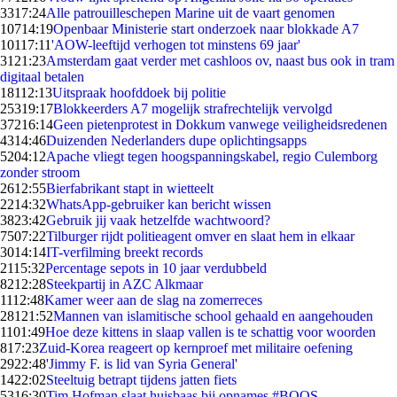
33
17:24
Alle patrouilleschepen Marine uit de vaart genomen
107
14:19
Openbaar Ministerie start onderzoek naar blokkade A7
101
17:11
'AOW-leeftijd verhogen tot minstens 69 jaar'
31
21:23
Amsterdam gaat verder met cashloos ov, naast bus ook in tram
digitaal betalen
181
12:13
Uitspraak hoofddoek bij politie
253
19:17
Blokkeerders A7 mogelijk strafrechtelijk vervolgd
372
16:14
Geen pietenprotest in Dokkum vanwege veiligheidsredenen
43
14:46
Duizenden Nederlanders dupe oplichtingsapps
52
04:12
Apache vliegt tegen hoogspanningskabel, regio Culemborg
zonder stroom
26
12:55
Bierfabrikant stapt in wietteelt
22
14:32
WhatsApp-gebruiker kan bericht wissen
38
23:42
Gebruik jij vaak hetzelfde wachtwoord?
75
07:22
Tilburger rijdt politieagent omver en slaat hem in elkaar
30
14:14
IT-verfilming breekt records
21
15:32
Percentage sepots in 10 jaar verdubbeld
82
12:28
Steekpartij in AZC Alkmaar
11
12:48
Kamer weer aan de slag na zomerreces
281
21:52
Mannen van islamitische school gehaald en aangehouden
11
01:49
Hoe deze kittens in slaap vallen is te schattig voor woorden
8
17:23
Zuid-Korea reageert op kernproef met militaire oefening
29
22:48
'Jimmy F. is lid van Syria General'
14
22:02
Steeltuig betrapt tijdens jatten fiets
53
16:30
Tim Hofman slaat huisbaas bij opnames #BOOS