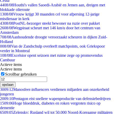
Ceuta
44
08/08
Houthi's vallen Saoedi-Arabië en Jemen aan, dreigen met
blokkade olieroute
13
08/08
Vrouw krijgt 30 maanden cel voor afpersing 12-jarige
misdienaar in kerk
43
08/08
PostNL-bezorger steekt bewoner na ruzie over pakket
26
08/08
Wegpiraat scheurt met 146 km/u door het centrum van
Amsterdam
7
08/08
Aanhoudende droogte veroorzaakt scheuren in dijken Zuid-
Holland
0
08/08
Van de Zandschulp overleeft matchpoints, ook Griekspoor
verder in Montreal
1
08/08
Excelsior opent seizoen met ruime zege op promovendus
Cambuur
Actieve items
Actieve items
Scrollbar gebruiken
opslaan
30
09:12
Manosfeer-influencers verdienen miljarden aan onzekerheid
jongeren
20
09:10
Pentagon eist snellere wapenproductie van defensiebedrijven
15
09:06
Hoge bloeddruk, diabetes en roken vergroten risico op
dementie
65
09:05
Zelensky: Rusland wil tot 50.000 Noord-Koreaanse militairen