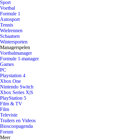
Sport
Voetbal
Formule 1
Autosport
Tennis
Wielrennen
Schaatsen
Wintersporten
Managerspelen
Voetbalmanager
Formule 1-manager
Games
PC
Playstation 4
Xbox One
Nintendo Switch
Xbox Series X|S
PlayStation 5
Film & TV
Film
Televisie
Trailers en Videos
Bioscoopagenda
Forum
Meer