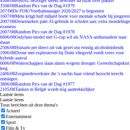
43
08/08
PostNL-bezorger steekt bewoner na ruzie over pakket
35
08/08
Random Pics van de Dag #1979
2
07/08
De FOK!Voetbalmanager 2026/2027 is begonnen
16
07/08
Meta krijgt half miljard boete voor mentale schade bij jongeren
20
07/08
Denemarken pakt AI-gebruik in scholen aan: extra mondelinge
examens
20
07/08
Random Pics van de Dag #1978
66
06/08
Onlyfans-model met G-cup wil als NASA-ambassadeur naar
maan
25
06/08
Huisarts per direct uit vak gezet om ernstig alcoholmisbruik
19
06/08
Drone met explosieven bij Duits vliegveld voedt vrees voor
hybride aanval
60
06/08
Waterschappen slaan alarm wegens droogte: Gereedschapskist
leeg
24
06/08
Zorgmedewerkster die 's nachts haar vriend bezocht terecht
ontslagen
38
06/08
Random Pics van de Dag #1977
21
05/08
Tanken in België wordt nóg aantrekkelijker
Laatste items
Laatste items
Toon berichten uit deze thema's
Actueel
Entertainment
Sport
Film & Tv