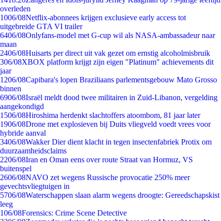
overleden
10
06/08
Netflix-abonnees krijgen exclusieve early access tot
uitgebreide GTA VI trailer
64
06/08
Onlyfans-model met G-cup wil als NASA-ambassadeur naar
maan
24
06/08
Huisarts per direct uit vak gezet om ernstig alcoholmisbruik
3
06/08
XBOX platform krijgt zijn eigen "Platinum" achievements dit
jaar
12
06/08
Capibara's lopen Braziliaans parlementsgebouw Mato Grosso
binnen
69
06/08
Israël meldt dood twee militairen in Zuid-Libanon, vergelding
aangekondigd
15
06/08
Hiroshima herdenkt slachtoffers atoombom, 81 jaar later
19
06/08
Drone met explosieven bij Duits vliegveld voedt vrees voor
hybride aanval
34
06/08
Wakker Dier dient klacht in tegen insectenfabriek Protix om
duurzaamheidsclaims
22
06/08
Iran en Oman eens over route Straat van Hormuz, VS
buitenspel
26
06/08
NAVO zet wegens Russische provocatie 250% meer
gevechtsvliegtuigen in
57
06/08
Waterschappen slaan alarm wegens droogte: Gereedschapskist
leeg
1
06/08
Forensics: Crime Scene Detective