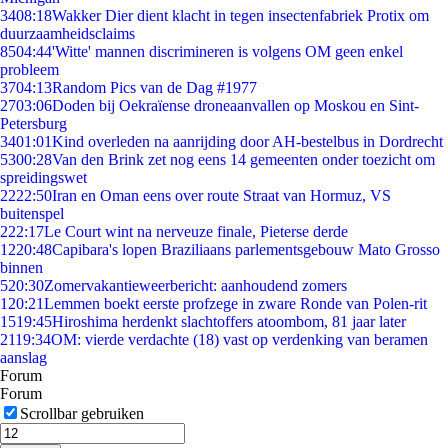
34
08:18
Wakker Dier dient klacht in tegen insectenfabriek Protix om
duurzaamheidsclaims
85
04:44
'Witte' mannen discrimineren is volgens OM geen enkel
probleem
37
04:13
Random Pics van de Dag #1977
27
03:06
Doden bij Oekraïense droneaanvallen op Moskou en Sint-
Petersburg
34
01:01
Kind overleden na aanrijding door AH-bestelbus in Dordrecht
53
00:28
Van den Brink zet nog eens 14 gemeenten onder toezicht om
spreidingswet
22
22:50
Iran en Oman eens over route Straat van Hormuz, VS
buitenspel
2
22:17
Le Court wint na nerveuze finale, Pieterse derde
12
20:48
Capibara's lopen Braziliaans parlementsgebouw Mato Grosso
binnen
5
20:30
Zomervakantieweerbericht: aanhoudend zomers
1
20:21
Lemmen boekt eerste profzege in zware Ronde van Polen-rit
15
19:45
Hiroshima herdenkt slachtoffers atoombom, 81 jaar later
21
19:34
OM: vierde verdachte (18) vast op verdenking van beramen
aanslag
Forum
Forum
Scrollbar gebruiken