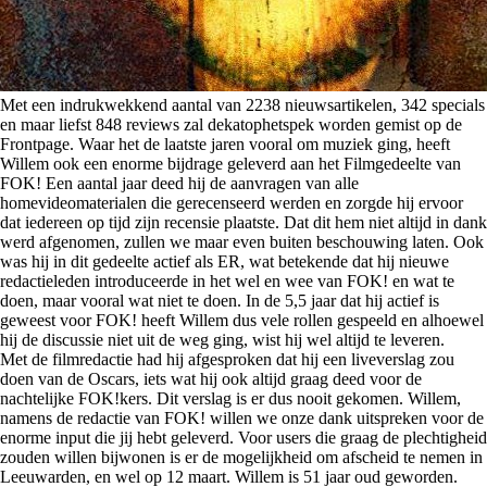
Met een indrukwekkend aantal van 2238 nieuwsartikelen, 342 specials
en maar liefst 848 reviews zal dekatophetspek worden gemist op de
Frontpage. Waar het de laatste jaren vooral om muziek ging, heeft
Willem ook een enorme bijdrage geleverd aan het Filmgedeelte van
FOK! Een aantal jaar deed hij de aanvragen van alle
homevideomaterialen die gerecenseerd werden en zorgde hij ervoor
dat iedereen op tijd zijn recensie plaatste. Dat dit hem niet altijd in dank
werd afgenomen, zullen we maar even buiten beschouwing laten. Ook
was hij in dit gedeelte actief als ER, wat betekende dat hij nieuwe
redactieleden introduceerde in het wel en wee van FOK! en wat te
doen, maar vooral wat niet te doen. In de 5,5 jaar dat hij actief is
geweest voor FOK! heeft Willem dus vele rollen gespeeld en alhoewel
hij de discussie niet uit de weg ging, wist hij wel altijd te leveren.
Met de filmredactie had hij afgesproken dat hij een liveverslag zou
doen van de Oscars, iets wat hij ook altijd graag deed voor de
nachtelijke FOK!kers. Dit verslag is er dus nooit gekomen. Willem,
namens de redactie van FOK! willen we onze dank uitspreken voor de
enorme input die jij hebt geleverd. Voor users die graag de plechtigheid
zouden willen bijwonen is er de mogelijkheid om afscheid te nemen in
Leeuwarden, en wel op 12 maart. Willem is 51 jaar oud geworden.