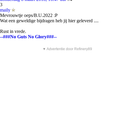
3
maily
Mevrouwtje oeps/B.U.2022 :P
Wat een geweldige bijdragen heb jij hier geleverd ....
Rust in vrede.
--###No Guts No Glory###--
▼ Advertentie door Refinery89