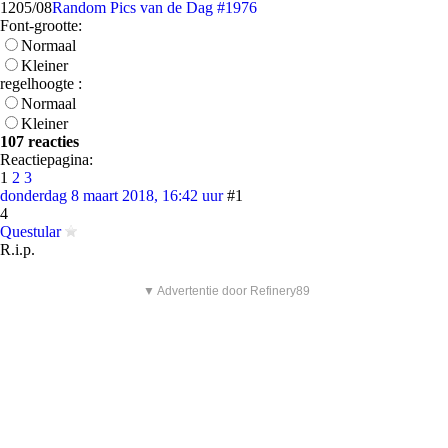
12
05/08
Random Pics van de Dag #1976
Font-grootte:
Normaal
Kleiner
regelhoogte :
Normaal
Kleiner
107 reacties
Reactiepagina:
1
2
3
donderdag 8 maart 2018, 16:42 uur
#1
4
Questular
R.i.p.
▼ Advertentie door Refinery89