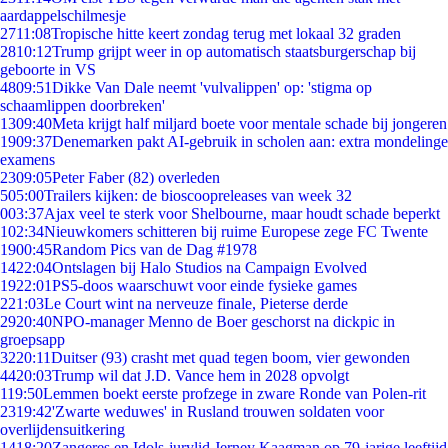
aardappelschilmesje
27
11:08
Tropische hitte keert zondag terug met lokaal 32 graden
28
10:12
Trump grijpt weer in op automatisch staatsburgerschap bij
geboorte in VS
48
09:51
Dikke Van Dale neemt 'vulvalippen' op: 'stigma op
schaamlippen doorbreken'
13
09:40
Meta krijgt half miljard boete voor mentale schade bij jongeren
19
09:37
Denemarken pakt AI-gebruik in scholen aan: extra mondelinge
examens
23
09:05
Peter Faber (82) overleden
5
05:00
Trailers kijken: de bioscoopreleases van week 32
0
03:37
Ajax veel te sterk voor Shelbourne, maar houdt schade beperkt
1
02:34
Nieuwkomers schitteren bij ruime Europese zege FC Twente
19
00:45
Random Pics van de Dag #1978
14
22:04
Ontslagen bij Halo Studios na Campaign Evolved
19
22:01
PS5-doos waarschuwt voor einde fysieke games
2
21:03
Le Court wint na nerveuze finale, Pieterse derde
29
20:40
NPO-manager Menno de Boer geschorst na dickpic in
groepsapp
32
20:11
Duitser (93) crasht met quad tegen boom, vier gewonden
44
20:03
Trump wil dat J.D. Vance hem in 2028 opvolgt
1
19:50
Lemmen boekt eerste profzege in zware Ronde van Polen-rit
23
19:42
'Zwarte weduwes' in Rusland trouwen soldaten voor
overlijdensuitkering
14
18:20
Zangeres en Idols-jurylid Jerney Kaagman op 79-jarige leeftijd