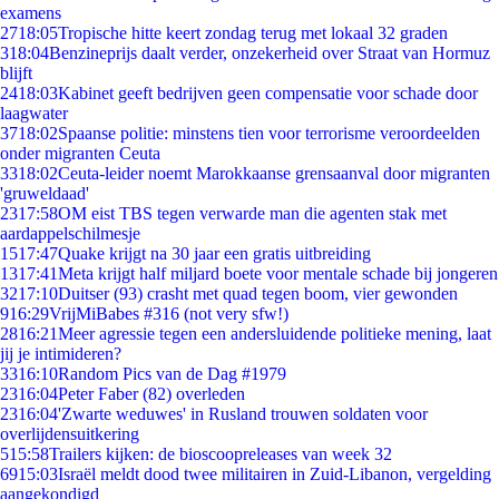
examens
27
18:05
Tropische hitte keert zondag terug met lokaal 32 graden
3
18:04
Benzineprijs daalt verder, onzekerheid over Straat van Hormuz
blijft
24
18:03
Kabinet geeft bedrijven geen compensatie voor schade door
laagwater
37
18:02
Spaanse politie: minstens tien voor terrorisme veroordeelden
onder migranten Ceuta
33
18:02
Ceuta-leider noemt Marokkaanse grensaanval door migranten
'gruweldaad'
23
17:58
OM eist TBS tegen verwarde man die agenten stak met
aardappelschilmesje
15
17:47
Quake krijgt na 30 jaar een gratis uitbreiding
13
17:41
Meta krijgt half miljard boete voor mentale schade bij jongeren
32
17:10
Duitser (93) crasht met quad tegen boom, vier gewonden
9
16:29
VrijMiBabes #316 (not very sfw!)
28
16:21
Meer agressie tegen een andersluidende politieke mening, laat
jij je intimideren?
33
16:10
Random Pics van de Dag #1979
23
16:04
Peter Faber (82) overleden
23
16:04
'Zwarte weduwes' in Rusland trouwen soldaten voor
overlijdensuitkering
5
15:58
Trailers kijken: de bioscoopreleases van week 32
69
15:03
Israël meldt dood twee militairen in Zuid-Libanon, vergelding
aangekondigd