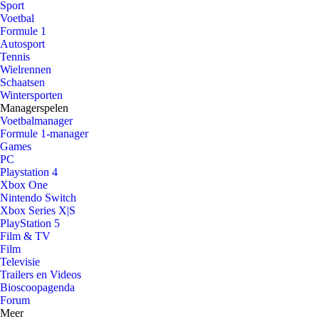
Sport
Voetbal
Formule 1
Autosport
Tennis
Wielrennen
Schaatsen
Wintersporten
Managerspelen
Voetbalmanager
Formule 1-manager
Games
PC
Playstation 4
Xbox One
Nintendo Switch
Xbox Series X|S
PlayStation 5
Film & TV
Film
Televisie
Trailers en Videos
Bioscoopagenda
Forum
Meer