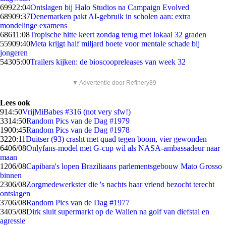
699
22:04
Ontslagen bij Halo Studios na Campaign Evolved
689
09:37
Denemarken pakt AI-gebruik in scholen aan: extra
mondelinge examens
686
11:08
Tropische hitte keert zondag terug met lokaal 32 graden
559
09:40
Meta krijgt half miljard boete voor mentale schade bij
jongeren
543
05:00
Trailers kijken: de bioscoopreleases van week 32
▼ Advertentie door Refinery89
Lees ook
9
14:50
VrijMiBabes #316 (not very sfw!)
33
14:50
Random Pics van de Dag #1979
19
00:45
Random Pics van de Dag #1978
32
20:11
Duitser (93) crasht met quad tegen boom, vier gewonden
64
06/08
Onlyfans-model met G-cup wil als NASA-ambassadeur naar
maan
12
06/08
Capibara's lopen Braziliaans parlementsgebouw Mato Grosso
binnen
23
06/08
Zorgmedewerkster die 's nachts haar vriend bezocht terecht
ontslagen
37
06/08
Random Pics van de Dag #1977
34
05/08
Dirk sluit supermarkt op de Wallen na golf van diefstal en
agressie