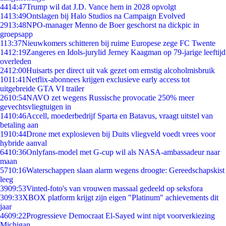
44
14:47
Trump wil dat J.D. Vance hem in 2028 opvolgt
14
13:49
Ontslagen bij Halo Studios na Campaign Evolved
29
13:48
NPO-manager Menno de Boer geschorst na dickpic in
groepsapp
1
13:37
Nieuwkomers schitteren bij ruime Europese zege FC Twente
14
12:19
Zangeres en Idols-jurylid Jerney Kaagman op 79-jarige leeftijd
overleden
24
12:00
Huisarts per direct uit vak gezet om ernstig alcoholmisbruik
10
11:41
Netflix-abonnees krijgen exclusieve early access tot
uitgebreide GTA VI trailer
26
10:54
NAVO zet wegens Russische provocatie 250% meer
gevechtsvliegtuigen in
14
10:46
Accell, moederbedrijf Sparta en Batavus, vraagt uitstel van
betaling aan
19
10:44
Drone met explosieven bij Duits vliegveld voedt vrees voor
hybride aanval
64
10:36
Onlyfans-model met G-cup wil als NASA-ambassadeur naar
maan
57
10:16
Waterschappen slaan alarm wegens droogte: Gereedschapskist
leeg
39
09:53
Vinted-foto's van vrouwen massaal gedeeld op seksfora
3
09:33
XBOX platform krijgt zijn eigen "Platinum" achievements dit
jaar
46
09:22
Progressieve Democraat El-Sayed wint nipt voorverkiezing
Michigan