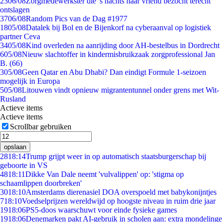
23
06/08
Zorgmedewerkster die 's nachts haar vriend bezocht terecht
ontslagen
37
06/08
Random Pics van de Dag #1977
18
05/08
Datalek bij Bol en de Bijenkorf na cyberaanval op logistiek
partner Ceva
34
05/08
Kind overleden na aanrijding door AH-bestelbus in Dordrecht
6
05/08
Nieuw slachtoffer in kindermisbruikzaak zorgprofessional Jan
B. (66)
3
05/08
Geen Qatar en Abu Dhabi? Dan eindigt Formule 1-seizoen
mogelijk in Europa
5
05/08
Litouwen vindt opnieuw migrantentunnel onder grens met Wit-
Rusland
Actieve items
Actieve items
Scrollbar gebruiken
opslaan
28
18:14
Trump grijpt weer in op automatisch staatsburgerschap bij
geboorte in VS
48
18:11
Dikke Van Dale neemt 'vulvalippen' op: 'stigma op
schaamlippen doorbreken'
30
18:10
Amsterdams dierenasiel DOA overspoeld met babykonijntjes
7
18:10
Voedselprijzen wereldwijd op hoogste niveau in ruim drie jaar
19
18:06
PS5-doos waarschuwt voor einde fysieke games
19
18:06
Denemarken pakt AI-gebruik in scholen aan: extra mondelinge