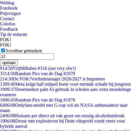
Weblog
Fotoboek
Prijsvragen
Contact
Colofon
Feedback
Tip de redactie
FOK!
FOK!
Scrollbar gebruiken
opslaan
9
14:50
VrijMiBabes #316 (not very sfw!)
33
14:50
Random Pics van de Dag #1979
2
14:30
De FOK!Voetbalmanager 2026/2027 is begonnen
13
09:40
Meta krijgt half miljard boete voor mentale schade bij jongeren
19
09:37
Denemarken pakt AI-gebruik in scholen aan: extra mondelinge
examens
19
00:45
Random Pics van de Dag #1978
64
06/08
Onlyfans-model met G-cup wil als NASA-ambassadeur naar
maan
24
06/08
Huisarts per direct uit vak gezet om ernstig alcoholmisbruik
19
06/08
Drone met explosieven bij Duits vliegveld voedt vrees voor
hybride aanval