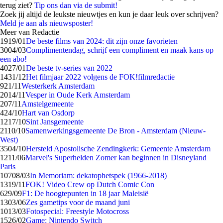
terug ziet?
Tip ons dan via de submit!
Zoek jij altijd de leukste nieuwtjes en kun je daar leuk over schrijven?
Meld je aan als nieuwsposter!
Meer van Redactie
19
19/01
De beste films van 2024: dit zijn onze favorieten
30
04/03
Complimentendag, schrijf een compliment en maak kans op
een abo!
40
27/01
De beste tv-series van 2022
14
31/12
Het filmjaar 2022 volgens de FOK!filmredactie
9
21/11
Westerkerk Amsterdam
20
14/11
Vesper in Oude Kerk Amsterdam
2
07/11
Amstelgemeente
4
24/10
Hart van Osdorp
12
17/10
Sint Jansgemeente
21
10/10
Samenwerkingsgemeente De Bron - Amsterdam (Nieuw-
West)
35
04/10
Hersteld Apostolische Zendingkerk: Gemeente Amsterdam
12
11/06
Marvel's Superhelden Zomer kan beginnen in Disneyland
Paris
107
08/03
In Memoriam: dekatophetspek (1966-2018)
13
19/11
FOK! Video Crew op Dutch Comic Con
6
29/09
F1: De hoogtepunten in 18 jaar Maleisië
13
03/06
Zes gametips voor de maand juni
10
13/03
Fotospecial: Freestyle Motocross
15
26/02
Game: Nintendo Switch