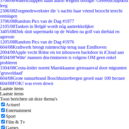
57
06/08
Waterschappen slaan alarm wegens droogte: Gereedschapskist
leeg
23
06/08
Zorgmedewerkster die 's nachts haar vriend bezocht terecht
ontslagen
37
06/08
Random Pics van de Dag #1977
21
05/08
Tanken in België wordt nóg aantrekkelijker
34
05/08
Dirk sluit supermarkt op de Wallen na golf van diefstal en
agressie
12
05/08
Random Pics van de Dag #1976
6
04/08
Kraftwerk brengt ruimteschip terug naar Eindhoven
20
04/08
Apple vecht Britse eis tot inbouwen backdoor in iCloud aan
85
04/08
'Witte' mannen discrimineren is volgens OM geen enkel
probleem
33
04/08
Ceuta-leider noemt Marokkaanse grensaanval door migranten
'gruweldaad'
6
04/08
Grote natuurbrand Boschhuizerbergen groeit naar 100 hectare
6
04/08
FOK! was even down
Laatste items
Laatste items
Toon berichten uit deze thema's
Actueel
Entertainment
Sport
Film & Tv
Games