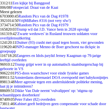
33
12/11
Een kijkje bij Banggood
0
06/08
Fotospecial: Draai van de Kaai
Meest gelezen
67030
00:45
Random Pics van de Dag #1978
39210
14:50
VrijMiBabes #316 (not very sfw!)
37347
14:50
Random Pics van de Dag #1979
1658
20:03
Trump wil dat J.D. Vance hem in 2028 opvolgt
1613
19:42
'Zwarte weduwes' in Rusland trouwen soldaten voor
overlijdensuitkering
1241
20:11
Duitser (93) crasht met quad tegen boom, vier gewonden
1196
20:40
NPO-manager Menno de Boer geschorst na dickpic in
groepsapp
1167
18:20
Zangeres en Idols-jurylid Jerney Kaagman op 79-jarige
leeftijd overleden
969
10:12
Trump grijpt weer in op automatisch staatsburgerschap bij
geboorte in VS
906
22:01
PS5-doos waarschuwt voor einde fysieke games
899
11:52
Amsterdams dierenasiel DOA overspoeld met babykonijntjes
898
13:48
Meer agressie tegen een andersluidende politieke mening,
laat jij je intimideren?
886
09:51
Dikke Van Dale neemt 'vulvalippen' op: 'stigma op
schaamlippen doorbreken'
874
09:05
Peter Faber (82) overleden
738
11:46
Kabinet geeft bedrijven geen compensatie voor schade door
laagwater