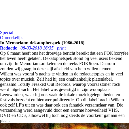
Special
Opmerkelijk
In Memoriam: dekatophetspek (1966-2018)
Redactie
08-03-2018 16:35
print
Op 6 maart heeft ons het droevige bericht bereikt dat een FOK!coryfee
het leven heeft gelaten. Dekatophetspek stond bij veel users bekend
om zijn In Memoriam-artikelen en de reeks FOK!toen. Daarom
zouden wij graag in deze stijl afscheid van hem willen nemen.
Willem was vooral 's nachts te vinden in de redactietopics en in veel
topics over muziek. Zelf had hij een onafhankelijk platenlabel,
genaamd Totally Freaked Out Records, waarop vooral stoner-rock
werd uitgebracht. Het label was gevestigd in zijn woonplaats
Leeuwarden, waar hij ook vaak de lokale muziekgelegenheden en
festivals bezocht en hierover publiceerde. Op dit label bracht Willem
ook zelf LP's uit en was daar ook een fanatiek verzamelaar van. Die
verzameling werd aangevuld door een enorme hoeveelheid VHS,
DVD en CD's, alhoewel hij toch nog steeds de voorkeur gaf aan een
plaat.