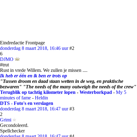
Eindredactie Frontpage
donderdag 8 maart 2018, 16:46 uur
#2
6
DJMO
#trut
Rust in vrede Willem. We zullen je missen ....
Ik heb er één en ik ben er trots op
"Tussen droom en daad staan wetten in de weg, en praktische
bezwaren" "The needs of the many outweigh the needs of the crew"
Terugblik op tachtig kilometer lopen
-
Westerborkpad
-
My 5
minutes of fame
-
Heldin
DTS - Foto's en verslagen
donderdag 8 maart 2018, 16:47 uur
#3
2
Grimi
Gecondoleerd.
Spellchecker
donderdag 8 maart 2018, 16:47 uur
#4