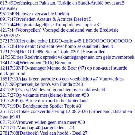
8
17:49
Defensiepact Pakistan, Turkije en Saudi-Arabië bevat art.5
clausule?
95
17:49
Nieuwe / verwachte boeken
89
17:47
Overleden Acteurs & Actrices Deel #15
52
17:44
Het grote dagelijkse Trump nieuws topic #31
42
17:44
[Voorspellen] Voorspel de eindstand van de Eredivisie
2026/2027
272
17:39
Het enige echte LEGO-topic #45 LEGOOOOOOOOOOO
85
17:36
Hoe denkt God echt over homo-seksualiteit? deel 4
123
17:35
[Het Officiële Steam Topic #201] Steamrolled
1
17:35
Dries Roelvink spreekt vakantieganger aan om gele zwembroek
134
17:34
[Wielrennen #616] Brennan!
124
17:33
NPO-manager Menno de Boer (47) op non-actief stuurde
dick-pic rond
165
17:30
Ajax is een parodie op een voetbalclub #7 Vuurwerkjes
6
17:29
Opmerkelijke foto's van Funda #243
43
17:29
[Eva vd Wijdeven] geruchten over dakloosheid
22
17:27
Op vakantie met (kleine) kinderen #30
10
17:26
Prijs Bar le duc rood in het buitenland
79
17:19
De Bondgenoten Spoiler Topic #3
251
17:18
Totale zonsverduistering 12-08-2026 (Groenland, IJsland en
Spanje) #1
67
17:16
Vrouwen willen geen man meer #30
171
17:12
Vandaag 40 jaar geleden... #3
278
17:08
[Dagboek] Veel aan hoofd - Deel 27