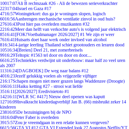
100
17:07
Ali B rechtszaak #26 - Ali de bewezen serieverkrachter
223
17:04
Israel en Gaza #17
47
16:57
Woningtekort: dus ga je woningen slopen, logisch
60
16:56
Aanbrengen mechanische ventilatie zinvol in oud huis?
276
16:43
Post hier pas overleden muzikanten #32
22
16:42
Meer dan helft van verkochte auto's is volgend jaar elektrisch
85
16:41
[FOK!Voetbalmanager 2026/2027] #1 We zijn er weer
76
16:41
Huisarts doet haar werk onder invloed van alcohol
8
16:34
14-jarige leerling Thailand schiet grootouders en leraren dood
105
16:34
[Breien] Deel 21, met zomerbreisels
99
16:29
Teltopic #1563 tel door en door en door....
66
16:25
Techniekles verdwijnt uit onderbouw: maar half zo veel uren
als 2007
113
16:24
[DAGBOEK] De weg naar balans #12
40
16:23
Jezelf gelukkig voelen als vrijgezelle vijftiger
2
16:17
Schapen mogen niet meer grazen langs Waddenzee (Droogte)
166
16:11
Haiku ketting #27 - strooi wat liefde
35
16:11
[2026/2027] Eredivisietoto #1
142
16:11
[WLR SC #417] Nieuw deel openen was kaputt
127
16:09
Invalkracht kinderdagverblijf Jan B. (66) misbruikt zeker 14
kinderen
238
16:05
De bezuinigingen bij de NPO
18
16:04
Peter Faber is overleden
39
15:57
Zou je vreemdgaan in een relatie kunnen vergeven?
66
15:56
GTA VI #12 GTA VI Extended look 27 Augustus Netflix/YT