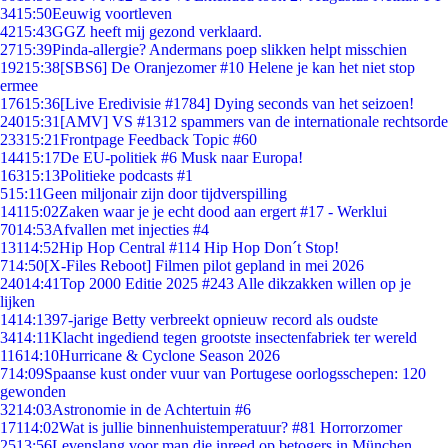
34
15:50
Eeuwig voortleven
42
15:43
GGZ heeft mij gezond verklaard.
27
15:39
Pinda-allergie? Andermans poep slikken helpt misschien
192
15:38
[SBS6] De Oranjezomer #10 Helene je kan het niet stop
ermee
176
15:36
[Live Eredivisie #1784] Dying seconds van het seizoen!
240
15:31
[AMV] VS #1312 spammers van de internationale rechtsorde
233
15:21
Frontpage Feedback Topic #60
144
15:17
De EU-politiek #6 Musk naar Europa!
163
15:13
Politieke podcasts #1
5
15:11
Geen miljonair zijn door tijdverspilling
141
15:02
Zaken waar je je echt dood aan ergert #17 - Werklui
70
14:53
Afvallen met injecties #4
131
14:52
Hip Hop Central #114 Hip Hop Don´t Stop!
7
14:50
[X-Files Reboot] Filmen pilot gepland in mei 2026
240
14:41
Top 2000 Editie 2025 #243 Alle dikzakken willen op je
lijken
14
14:13
97-jarige Betty verbreekt opnieuw record als oudste
34
14:11
Klacht ingediend tegen grootste insectenfabriek ter wereld
116
14:10
Hurricane & Cyclone Season 2026
7
14:09
Spaanse kust onder vuur van Portugese oorlogsschepen: 120
gewonden
32
14:03
Astronomie in de Achtertuin #6
171
14:02
Wat is jullie binnenhuistemperatuur? #81 Horrorzomer
25
13:56
Levenslang voor man die inreed op betogers in München