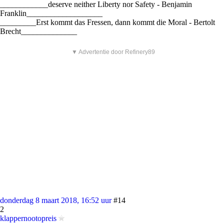
____________deserve neither Liberty nor Safety - Benjamin
Franklin___________________
_________Erst kommt das Fressen, dann kommt die Moral - Bertolt
Brecht______________
▼ Advertentie door Refinery89
donderdag 8 maart 2018, 16:52 uur
#14
2
klappernootopreis