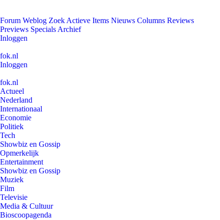
Forum
Weblog
Zoek
Actieve Items
Nieuws
Columns
Reviews
Previews
Specials
Archief
Inloggen
fok.nl
Inloggen
fok.nl
Actueel
Nederland
Internationaal
Economie
Politiek
Tech
Showbiz en Gossip
Opmerkelijk
Entertainment
Showbiz en Gossip
Muziek
Film
Televisie
Media & Cultuur
Bioscoopagenda