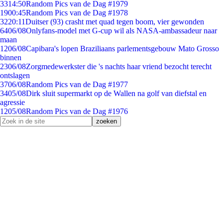
33
14:50
Random Pics van de Dag #1979
19
00:45
Random Pics van de Dag #1978
32
20:11
Duitser (93) crasht met quad tegen boom, vier gewonden
64
06/08
Onlyfans-model met G-cup wil als NASA-ambassadeur naar
maan
12
06/08
Capibara's lopen Braziliaans parlementsgebouw Mato Grosso
binnen
23
06/08
Zorgmedewerkster die 's nachts haar vriend bezocht terecht
ontslagen
37
06/08
Random Pics van de Dag #1977
34
05/08
Dirk sluit supermarkt op de Wallen na golf van diefstal en
agressie
12
05/08
Random Pics van de Dag #1976