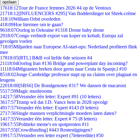
opslaan
176
18:12
Tour de France femmes 2026 #4 op de Ventoux
217
18:12
[INFLUENCERS #295] Van flodderslinger tot Shrek-crème
3
18:10
William Orbit overleden
4
18:09
Hoe hiermee om te gaan?
96
18:07
Oorlog in Oekraïne #1318 Drone baby drone
29
18:07
Congo verbiedt export van koper en kobalt, Europa zal
gevolgen voelen
7
18:05
Miljarden naar Europese AI-start-ups: Nederland profiteert flink
mee
178
18:05
[RTL] B&B vol liefde 6de seizoen #4
211
18:04
Oorlog Iran #136 Bridge and powerplant day incoming?
111
18:04
Migranten breken door grens naar Ceuta in Spanje,l #10
85
18:02
Jonge Cambridge professor stapt op na claims over plagiaat en
leugens
220
18:00
[SBS6] De Bondgenoten #317 We dansen de macaroni
55
17:59
Magic mushrooms
142
17:58
Verander één letter: Expert #91 (10 letters)
36
17:57
Trump wil dat J.D. Vance hem in 2028 opvolgt
49
17:57
Verander één letter: Expert #143 (9 letters)
27
17:56
Single mannen verplichtsingle moeders laten daten?
14
17:55
Verander één letter. Expert # 75 (8 letters)
196
17:55
Politieke meme's en spotprenten #11
26
17:55
[Crowdfunding] #443 Rentestijgingen?
199
17:53
Verander een letter expert (7lettereditie) #50