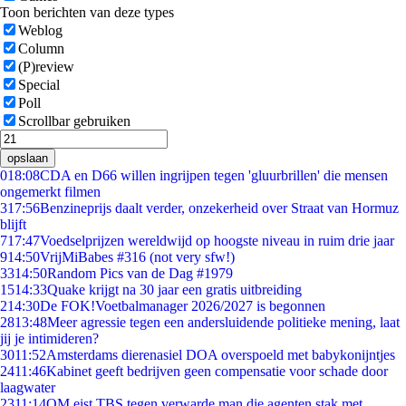
Toon berichten van deze types
Weblog
Column
(P)review
Special
Poll
Scrollbar gebruiken
opslaan
0
18:08
CDA en D66 willen ingrijpen tegen 'gluurbrillen' die mensen
ongemerkt filmen
3
17:56
Benzineprijs daalt verder, onzekerheid over Straat van Hormuz
blijft
7
17:47
Voedselprijzen wereldwijd op hoogste niveau in ruim drie jaar
9
14:50
VrijMiBabes #316 (not very sfw!)
33
14:50
Random Pics van de Dag #1979
15
14:33
Quake krijgt na 30 jaar een gratis uitbreiding
2
14:30
De FOK!Voetbalmanager 2026/2027 is begonnen
28
13:48
Meer agressie tegen een andersluidende politieke mening, laat
jij je intimideren?
30
11:52
Amsterdams dierenasiel DOA overspoeld met babykonijntjes
24
11:46
Kabinet geeft bedrijven geen compensatie voor schade door
laagwater
23
11:14
OM eist TBS tegen verwarde man die agenten stak met