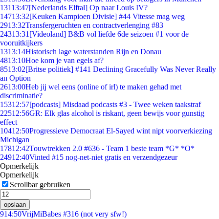
131
13:47
[Nederlands Elftal] Op naar Louis IV?
147
13:32
[Keuken Kampioen Divisie] #44 Vitesse mag weg
29
13:32
Transfergeruchten en contractverlenging #83
243
13:31
[Videoland] B&B vol liefde 6de seizoen #1 voor de
vooruitkijkers
13
13:14
Historisch lage waterstanden Rijn en Donau
48
13:10
Hoe kom je van egels af?
85
13:02
[Britse politiek] #141 Declining Gracefully Was Never Really
an Option
26
13:00
Heb jij wel eens (online of irl) te maken gehad met
discriminatie?
153
12:57
[podcasts] Misdaad podcasts #3 - Twee weken taakstraf
225
12:56
GR: Elk glas alcohol is riskant, geen bewijs voor gunstig
effect
104
12:50
Progressieve Democraat El-Sayed wint nipt voorverkiezing
Michigan
178
12:42
Touwtrekken 2.0 #636 - Team 1 beste team *G* *O*
249
12:40
Vinted #15 nog-net-niet gratis en verzendgezeur
Opmerkelijk
Opmerkelijk
Scrollbar gebruiken
opslaan
9
14:50
VrijMiBabes #316 (not very sfw!)