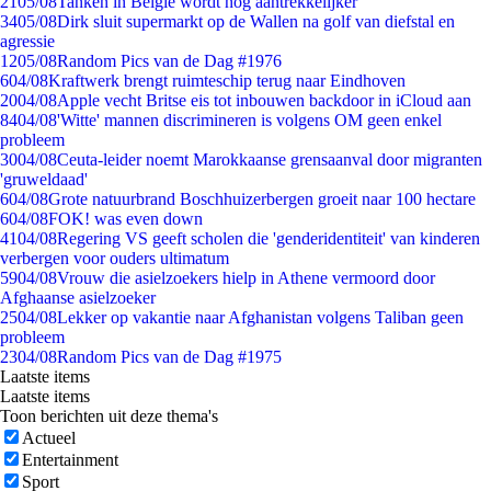
21
05/08
Tanken in België wordt nóg aantrekkelijker
34
05/08
Dirk sluit supermarkt op de Wallen na golf van diefstal en
agressie
12
05/08
Random Pics van de Dag #1976
6
04/08
Kraftwerk brengt ruimteschip terug naar Eindhoven
20
04/08
Apple vecht Britse eis tot inbouwen backdoor in iCloud aan
84
04/08
'Witte' mannen discrimineren is volgens OM geen enkel
probleem
30
04/08
Ceuta-leider noemt Marokkaanse grensaanval door migranten
'gruweldaad'
6
04/08
Grote natuurbrand Boschhuizerbergen groeit naar 100 hectare
6
04/08
FOK! was even down
41
04/08
Regering VS geeft scholen die 'genderidentiteit' van kinderen
verbergen voor ouders ultimatum
59
04/08
Vrouw die asielzoekers hielp in Athene vermoord door
Afghaanse asielzoeker
25
04/08
Lekker op vakantie naar Afghanistan volgens Taliban geen
probleem
23
04/08
Random Pics van de Dag #1975
Laatste items
Laatste items
Toon berichten uit deze thema's
Actueel
Entertainment
Sport