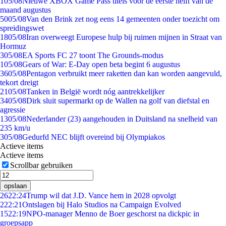
1
05/08
Nieuwe XBOX Game Pass titels voor de eerste helft van de
maand augustus
50
05/08
Van den Brink zet nog eens 14 gemeenten onder toezicht om
spreidingswet
18
05/08
Iran overweegt Europese hulp bij ruimen mijnen in Straat van
Hormuz
3
05/08
EA Sports FC 27 toont The Grounds-modus
1
05/08
Gears of War: E-Day open beta begint 6 augustus
36
05/08
Pentagon verbruikt meer raketten dan kan worden aangevuld,
tekort dreigt
21
05/08
Tanken in België wordt nóg aantrekkelijker
34
05/08
Dirk sluit supermarkt op de Wallen na golf van diefstal en
agressie
13
05/08
Nederlander (23) aangehouden in Duitsland na snelheid van
235 km/u
3
05/08
Gedurfd NEC blijft overeind bij Olympiakos
Actieve items
Actieve items
Scrollbar gebruiken
opslaan
26
22:24
Trump wil dat J.D. Vance hem in 2028 opvolgt
2
22:21
Ontslagen bij Halo Studios na Campaign Evolved
15
22:19
NPO-manager Menno de Boer geschorst na dickpic in
groepsapp