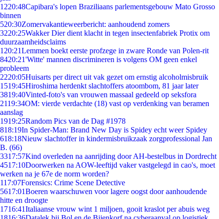
12
20:48
Capibara's lopen Braziliaans parlementsgebouw Mato Grosso
binnen
5
20:30
Zomervakantieweerbericht: aanhoudend zomers
32
20:25
Wakker Dier dient klacht in tegen insectenfabriek Protix om
duurzaamheidsclaims
1
20:21
Lemmen boekt eerste profzege in zware Ronde van Polen-rit
84
20:21
'Witte' mannen discrimineren is volgens OM geen enkel
probleem
22
20:05
Huisarts per direct uit vak gezet om ernstig alcoholmisbruik
15
19:45
Hiroshima herdenkt slachtoffers atoombom, 81 jaar later
38
19:40
Vinted-foto's van vrouwen massaal gedeeld op seksfora
21
19:34
OM: vierde verdachte (18) vast op verdenking van beramen
aanslag
19
19:25
Random Pics van de Dag #1978
8
18:19
In Spider-Man: Brand New Day is Spidey echt weer Spidey
6
18:18
Nieuw slachtoffer in kindermisbruikzaak zorgprofessional Jan
B. (66)
33
17:57
Kind overleden na aanrijding door AH-bestelbus in Dordrecht
45
17:10
Doorwerken na AOW-leeftijd vaker vastgelegd in cao's, moet
werken na je 67e de norm worden?
1
17:07
Forensics: Crime Scene Detective
56
17:01
Boeren waarschuwen voor lagere oogst door aanhoudende
hitte en droogte
17
16:41
Italiaanse vrouw wint 1 miljoen, gooit kraslot per abuis weg
18
16:36
Datalek bij Bol en de Bijenkorf na cyberaanval op logistiek