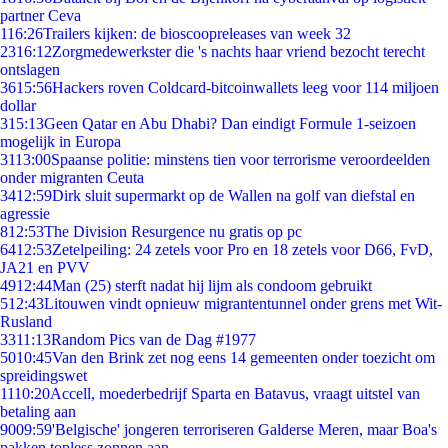
partner Ceva
1
16:26
Trailers kijken: de bioscoopreleases van week 32
23
16:12
Zorgmedewerkster die 's nachts haar vriend bezocht terecht
ontslagen
36
15:56
Hackers roven Coldcard-bitcoinwallets leeg voor 114 miljoen
dollar
3
15:13
Geen Qatar en Abu Dhabi? Dan eindigt Formule 1-seizoen
mogelijk in Europa
31
13:00
Spaanse politie: minstens tien voor terrorisme veroordeelden
onder migranten Ceuta
34
12:59
Dirk sluit supermarkt op de Wallen na golf van diefstal en
agressie
8
12:53
The Division Resurgence nu gratis op pc
64
12:53
Zetelpeiling: 24 zetels voor Pro en 18 zetels voor D66, FvD,
JA21 en PVV
49
12:44
Man (25) sterft nadat hij lijm als condoom gebruikt
5
12:43
Litouwen vindt opnieuw migrantentunnel onder grens met Wit-
Rusland
33
11:13
Random Pics van de Dag #1977
50
10:45
Van den Brink zet nog eens 14 gemeenten onder toezicht om
spreidingswet
11
10:20
Accell, moederbedrijf Sparta en Batavus, vraagt uitstel van
betaling aan
90
09:59
'Belgische' jongeren terroriseren Galderse Meren, maar Boa's
pakken topless zonnen aan