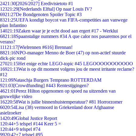
24
21:30
[2026/2027] Eredivisietoto #1
123
21:29
[Nederlands Elftal] Op naar Louis IV?
69
21:27
De Bondgenoten Spoiler Topic #3
83
21:25
UEFA kondigt boycot van FIFA-competities aan vanwege
plan Infantino
140
21:19
Zaken waar je je echt dood aan ergert #17 - Werklui
68
21:18
Spaanstalige nummers #34 A que calor nos pasaremos por el
verano?
111
21:17
[Wielrennen #616] Brennan!
88
21:16
NPO-manager Menno de Boer (47) op non-actief stuurde
dick-pic rond
270
21:15
Het enige echte LEGO-topic #45 LEGOOOOOOOOOOO
169
21:13
Wat is op dit moment volgens jou de meest irritante reclame?
#12
1
21:09
Nataschja Burgers Temprano ROTTERDAM
9
21:03
[Crowdfunding] #443 Rentestijgingen?
46
21:01
Perez Hilton opgenomen op spoed na uitzenden van
gruwelijke video
162
20:58
Wat is jullie binnenhuistemperatuur? #81 Horrorzomer
60
20:54
Lisa (38) vermoord in Griekenland door Afghaanse
asielzoeker
14
20:49
Global Justice Report
1
20:44
+5 telspel #144 Keer 5 =
1
20:44
+9 telspel #74
99
20:42
+7 telspel #95