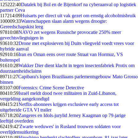
1252
22:40
Datalek bij Bol en de Bijenkorf na cyberaanval op logistiek
partner Ceva
1172
14:09
Huisarts per direct uit vak gezet om ernstig alcoholmisbruik
1000
09:33
Waterschappen slaan alarm wegens droogte:
Gereedschapskist leeg
978
10:08
NAVO zet wegens Russische provocatie 250% meer
gevechtsvliegtuigen in
936
10:32
Drone met explosieven bij Duits vliegveld voedt vrees voor
hybride aanval
929
10:16
Iran en Oman eens over route Straat van Hormuz, VS
buitenspel
916
10:28
Wakker Dier dient klacht in tegen insectenfabriek Protix om
duurzaamheidsclaims
897
11:27
Capibara's lopen Braziliaans parlementsgebouw Mato Grosso
binnen
831
07:00
Forensics: Crime Scene Detective
804
10:59
Israël meldt dood twee militairen in Zuid-Libanon,
vergelding aangekondigd
694
15:21
Netflix-abonnees krijgen exclusieve early access tot
uitgebreide GTA VI trailer
657
18:20
Zangeres en Idols-jurylid Jerney Kaagman op 79-jarige
leeftijd overleden
624
19:42
'Zwarte weduwes' in Rusland trouwen soldaten voor
overlijdensuitkering
602
10:48
Hiroshima herdenkt slachtoffers atoombom, 81 jaar later