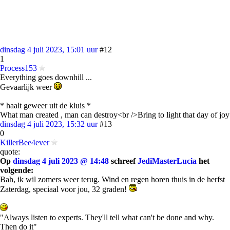
dinsdag 4 juli 2023, 15:01 uur
#12
1
Process153
Everything goes downhill ...
Gevaarlijk weer
* haalt geweer uit de kluis *
What man created , man can destroy<br />Bring to light that day of joy
dinsdag 4 juli 2023, 15:32 uur
#13
0
KillerBee4ever
quote:
Op
dinsdag 4 juli 2023 @ 14:48
schreef
JediMasterLucia
het
volgende:
Bah, ik wil zomers weer terug. Wind en regen horen thuis in de herfst
Zaterdag, speciaal voor jou, 32 graden!
"Always listen to experts. They'll tell what can't be done and why.
Then do it"