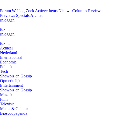
Forum
Weblog
Zoek
Actieve Items
Nieuws
Columns
Reviews
Previews
Specials
Archief
Inloggen
fok.nl
Inloggen
fok.nl
Actueel
Nederland
Internationaal
Economie
Politiek
Tech
Showbiz en Gossip
Opmerkelijk
Entertainment
Showbiz en Gossip
Muziek
Film
Televisie
Media & Cultuur
Bioscoopagenda