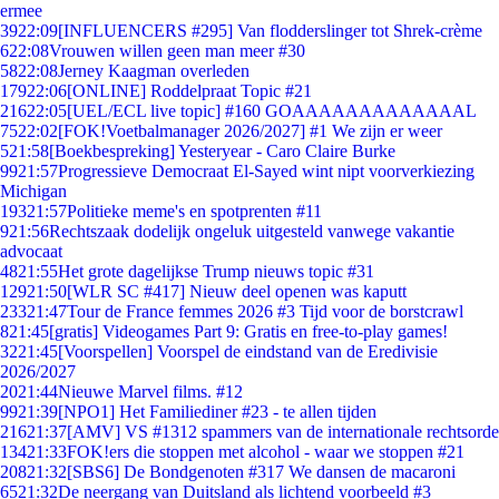
ermee
39
22:09
[INFLUENCERS #295] Van flodderslinger tot Shrek-crème
6
22:08
Vrouwen willen geen man meer #30
58
22:08
Jerney Kaagman overleden
179
22:06
[ONLINE] Roddelpraat Topic #21
216
22:05
[UEL/ECL live topic] #160 GOAAAAAAAAAAAAAL
75
22:02
[FOK!Voetbalmanager 2026/2027] #1 We zijn er weer
5
21:58
[Boekbespreking] Yesteryear - Caro Claire Burke
99
21:57
Progressieve Democraat El-Sayed wint nipt voorverkiezing
Michigan
193
21:57
Politieke meme's en spotprenten #11
9
21:56
Rechtszaak dodelijk ongeluk uitgesteld vanwege vakantie
advocaat
48
21:55
Het grote dagelijkse Trump nieuws topic #31
129
21:50
[WLR SC #417] Nieuw deel openen was kaputt
233
21:47
Tour de France femmes 2026 #3 Tijd voor de borstcrawl
8
21:45
[gratis] Videogames Part 9: Gratis en free-to-play games!
32
21:45
[Voorspellen] Voorspel de eindstand van de Eredivisie
2026/2027
20
21:44
Nieuwe Marvel films. #12
99
21:39
[NPO1] Het Familiediner #23 - te allen tijden
216
21:37
[AMV] VS #1312 spammers van de internationale rechtsorde
134
21:33
FOK!ers die stoppen met alcohol - waar we stoppen #21
208
21:32
[SBS6] De Bondgenoten #317 We dansen de macaroni
65
21:32
De neergang van Duitsland als lichtend voorbeeld #3