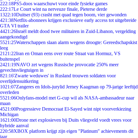
2
22:18
PS5-doos waarschuwt voor einde fysieke games
2
22:17
Le Court wint na nerveuze finale, Pieterse derde
13
22:10
Duitser (93) crasht met quad tegen boom, vier gewonden
4
21:38
Netflix-abonnees krijgen exclusieve early access tot uitgebreide
GTA VI trailer
44
21:26
Israël meldt dood twee militairen in Zuid-Libanon, vergelding
aangekondigd
55
21:25
Waterschappen slaan alarm wegens droogte: Gereedschapskist
leeg
21
21:22
Iran en Oman eens over route Straat van Hormuz, VS
buitenspel
24
21:19
NAVO zet wegens Russische provocatie 250% meer
gevechtsvliegtuigen in
8
21:16
'Zwarte weduwes' in Rusland trouwen soldaten voor
overlijdensuitkering
10
21:07
Zangeres en Idols-jurylid Jerney Kaagman op 79-jarige leeftijd
overleden
55
21:06
Onlyfans-model met G-cup wil als NASA-ambassadeur naar
maan
45
21:00
Progressieve Democraat El-Sayed wint nipt voorverkiezing
Michigan
16
21:00
Drone met explosieven bij Duits vliegveld voedt vrees voor
hybride aanval
2
20:58
XBOX platform krijgt zijn eigen "Platinum" achievements dit
jaar