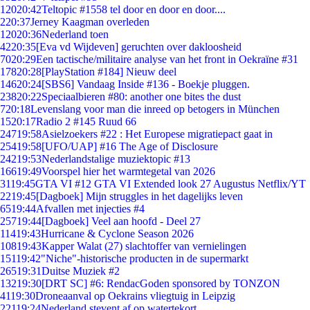
120
20:42
Teltopic #1558 tel door en door en door....
2
20:37
Jerney Kaagman overleden
120
20:36
Nederland toen
42
20:35
[Eva vd Wijdeven] geruchten over dakloosheid
70
20:29
Een tactische/militaire analyse van het front in Oekraïne #31
178
20:28
[PlayStation #184] Nieuw deel
146
20:24
[SBS6] Vandaag Inside #136 - Boekje pluggen.
238
20:22
Speciaalbieren #80: another one bites the dust
7
20:18
Levenslang voor man die inreed op betogers in München
15
20:17
Radio 2 #145 Ruud 66
247
19:58
Asielzoekers #22 : Het Europese migratiepact gaat in
254
19:58
[UFO/UAP] #16 The Age of Disclosure
242
19:53
Nederlandstalige muziektopic #13
166
19:49
Voorspel hier het warmtegetal van 2026
31
19:45
GTA VI #12 GTA VI Extended look 27 Augustus Netflix/YT
22
19:45
[Dagboek] Mijn struggles in het dagelijks leven
65
19:44
Afvallen met injecties #4
257
19:44
[Dagboek] Veel aan hoofd - Deel 27
114
19:43
Hurricane & Cyclone Season 2026
108
19:43
Kapper Walat (27) slachtoffer van vernielingen
151
19:42
"Niche"-historische producten in de supermarkt
265
19:31
Duitse Muziek #2
132
19:30
[DRT SC] #6: RendacGoden sponsored by TONZON
41
19:30
Droneaanval op Oekrains vliegtuig in Leipzig
221
19:24
Nederland stevent af op watertekort