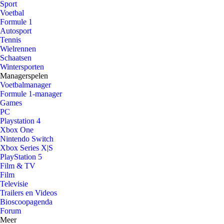
Sport
Voetbal
Formule 1
Autosport
Tennis
Wielrennen
Schaatsen
Wintersporten
Managerspelen
Voetbalmanager
Formule 1-manager
Games
PC
Playstation 4
Xbox One
Nintendo Switch
Xbox Series X|S
PlayStation 5
Film & TV
Film
Televisie
Trailers en Videos
Bioscoopagenda
Forum
Meer