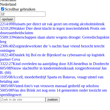
Nederland
Scrollbar gebruiken
opslaan
22
14:09
Huisarts per direct uit vak gezet om ernstig alcoholmisbruik
32
10:28
Wakker Dier dient klacht in tegen insectenfabriek Protix om
duurzaamheidsclaims
55
09:33
Waterschappen slaan alarm wegens droogte: Gereedschapskist
leeg
23
06:40
Zorgmedewerkster die 's nachts haar vriend bezocht terecht
ontslagen
18
22:40
Datalek bij Bol en de Bijenkorf na cyberaanval op logistiek
partner Ceva
33
22:27
Kind overleden na aanrijding door AH-bestelbus in Dordrecht
6
05/08
Nieuw slachtoffer in kindermisbruikzaak zorgprofessional Jan
B. (66)
11
05/08
Accell, moederbedrijf Sparta en Batavus, vraagt uitstel van
betaling aan
38
05/08
Vinted-foto's van vrouwen massaal gedeeld op seksfora
50
05/08
Van den Brink zet nog eens 14 gemeenten onder toezicht om
spreidingswet