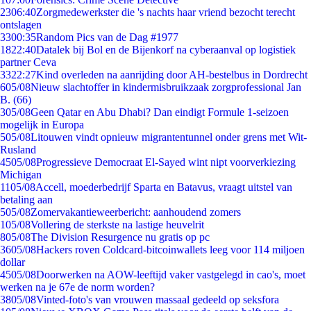
23
06:40
Zorgmedewerkster die 's nachts haar vriend bezocht terecht
ontslagen
33
00:35
Random Pics van de Dag #1977
18
22:40
Datalek bij Bol en de Bijenkorf na cyberaanval op logistiek
partner Ceva
33
22:27
Kind overleden na aanrijding door AH-bestelbus in Dordrecht
6
05/08
Nieuw slachtoffer in kindermisbruikzaak zorgprofessional Jan
B. (66)
3
05/08
Geen Qatar en Abu Dhabi? Dan eindigt Formule 1-seizoen
mogelijk in Europa
5
05/08
Litouwen vindt opnieuw migrantentunnel onder grens met Wit-
Rusland
45
05/08
Progressieve Democraat El-Sayed wint nipt voorverkiezing
Michigan
11
05/08
Accell, moederbedrijf Sparta en Batavus, vraagt uitstel van
betaling aan
5
05/08
Zomervakantieweerbericht: aanhoudend zomers
1
05/08
Vollering de sterkste na lastige heuvelrit
8
05/08
The Division Resurgence nu gratis op pc
36
05/08
Hackers roven Coldcard-bitcoinwallets leeg voor 114 miljoen
dollar
45
05/08
Doorwerken na AOW-leeftijd vaker vastgelegd in cao's, moet
werken na je 67e de norm worden?
38
05/08
Vinted-foto's van vrouwen massaal gedeeld op seksfora