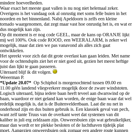
mindere hoeveelheden.
Waar exact het meeste gaat vallen is nu nog niet helemaal zeker.
Overigens is het vandaag ook al onrustig met soms felle buien in het
noorden en het binnenland. Nabij Apeldoorn is zelfs een kleine
tornado waargenomen, dat zegt maar vast hoe onrustig het is, en wat er
dus mogelijk kan zijn.
Op dit moment is er nog code GEEL, maar de kans op ORANJE lijkt
mij wel 100%. Ook code ROOD, een WEERALARM, is zeker wel
mogelijk, maar dat zien we pas vanavond als alles zich gaat
ontwikkelen.
Het spreekt voor zich dat dit grote overlast kan gaan leiden. Met name
voor de ochtendspits ziet het er niet goed uit, gezien het meest heftige
juist dan lijkt te gaan passeren.
Uiteraard blijf ik dit volgen.
Weeerman P.
*Update 20.07*
Op Schiphol is morgenochtend tussen 09.00 en
11.00 géén landend vliegverkeer mogelijk door de zware windstoten.
Logisch uiteraard, bijna iedere baan heeft teveel aan dwarswind op de
baan, waardoor er niet geland kan worden, de enige baan waar dat wel
redelijk mogelijk is, dat is de Buitenveldertbaan. Laat die nu net in
onderhoud zijn en dus buiten gebruik is. Een klassiek geval van pech,
want zelf tante Truus van de overkant weet dat systemen van dit
kaliber in juli erg zeldzaam zijn. Onweersbuien zijn wat gebruikelijker,
maar dan wordt er ter plekke besloten of de luchthaven tijdeijk plat
moet. Aangezien onweersbuien ook zomaar een andere route kunnen