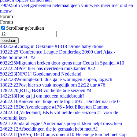
79
09:56
In veel gemeenten helemaal geen vuurwerk meer met oud en
nieuw
Forum
Forum
Scrollbar gebruiken
opslaan
48
22:26
Oorlog in Oekraïne #1318 Drone baby drone
192
22:25
[Conference League Donderdag 20:00 uur] Ajax -
Shelbourne FC #2
69
22:25
Migranten breken door grens naar Ceuta in Spanje,l #10
272
22:24
Post hier pas overleden muzikanten #32
50
22:23
[NPO1] Goedenavond Nederland
36
22:23
Woningtekort: dus ga je woningen slopen, logisch
180
22:22
Post hier zo vaak mogelijk om 22:22 uur #76
128
22:20
[RTL] B&B vol liefde 6de seizoen #4
14
22:18
Hoe ga jij om met een relatiebreuk?
266
22:16
Banken met hoge rente topic #95 - Dichter naar de 0
251
22:15
De Avondetappe #176 - Met Ellen ten Damme.
224
22:14
[Videoland] B&B vol liefde 6de seizoen #1 voor de
vooruitkijkers
9
22:13
Pinda-allergie? Andermans poep slikken helpt misschien
246
22:12
Afbeeldingen die je gemaakt hebt met AI
187
22:11
[SBS6] De Oranjezomer #10 Helene je kan het niet stop