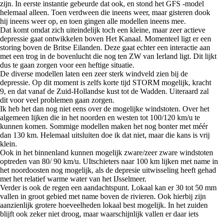
zijn. In eerste instantie gebeurde dat ook, en stond het GFS -model
helemaal alleen. Toen verdween die ineens weer, maar gisteren dook
hij ineens weer op, en toen gingen alle modellen ineens mee.
Dat komt omdat zich uiteindelijk toch een kleine, maar zeer actieve
depressie gaat ontwikkelen boven Het Kanaal. Momenteel ligt er een
storing boven de Britse Eilanden. Deze gaat echter een interactie aan
met een trog in de bovenlucht die nog ten ZW van Ierland ligt. Dit lijkt
dus te gaan zorgen voor een heftige situatie.
De diverse modellen laten een zeer sterk windveld zien bij de
depressie. Op dit moment is zelfs korte tijd STORM mogelijk, kracht
9, en dat vanaf de Zuid-Hollandse kust tot de Wadden. Uiteraard zal
dit voor veel problemen gaan zorgen.
Ik heb het dan nog niet eens over de mogelijke windstoten. Over het
algemeen lijken die in het noorden en westen tot 100/120 km/u te
kunnen komen. Sommige modellen maken het nog bonter met méér
dan 130 km. Helemaal uitsluiten doe ik dat niet, maar die kans is vrij
klein.
Ook in het binnenland kunnen mogelijk zware/zeer zware windstoten
optreden van 80/ 90 km/u. UItschieters naar 100 km lijken met name in
het noordoosten nog mogelijk, als de depresie uitwisseling heeft gehad
met het relatief warme water van het IJsselmeer.
Verder is ook de regen een aandachtspunt. Lokaal kan er 30 tot 50 mm
vallen in groot gebied met name boven de rivieren. Ook hierbij zijn
aanzienlijk grotere hoeveelheden lokaal best mogelijk. In het zuiden
blijft ook zeker niet droog, maar waarschijnlijk vallen er daar iets