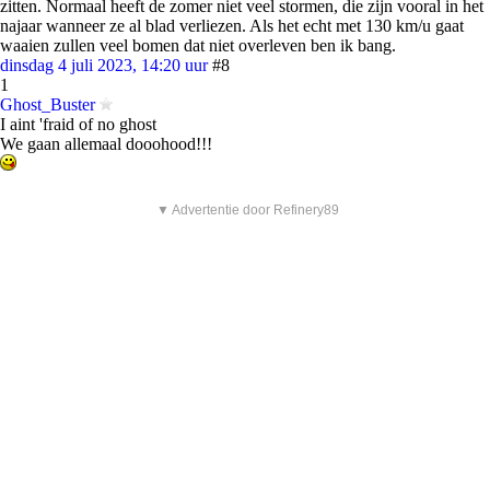
zitten. Normaal heeft de zomer niet veel stormen, die zijn vooral in het
najaar wanneer ze al blad verliezen. Als het echt met 130 km/u gaat
waaien zullen veel bomen dat niet overleven ben ik bang.
dinsdag 4 juli 2023, 14:20 uur
#8
1
Ghost_Buster
I aint 'fraid of no ghost
We gaan allemaal dooohood!!!
▼ Advertentie door Refinery89