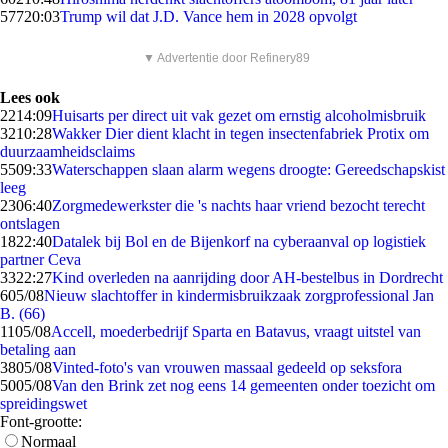
577
20:03
Trump wil dat J.D. Vance hem in 2028 opvolgt
▼ Advertentie door Refinery89
Lees ook
22
14:09
Huisarts per direct uit vak gezet om ernstig alcoholmisbruik
32
10:28
Wakker Dier dient klacht in tegen insectenfabriek Protix om
duurzaamheidsclaims
55
09:33
Waterschappen slaan alarm wegens droogte: Gereedschapskist
leeg
23
06:40
Zorgmedewerkster die 's nachts haar vriend bezocht terecht
ontslagen
18
22:40
Datalek bij Bol en de Bijenkorf na cyberaanval op logistiek
partner Ceva
33
22:27
Kind overleden na aanrijding door AH-bestelbus in Dordrecht
6
05/08
Nieuw slachtoffer in kindermisbruikzaak zorgprofessional Jan
B. (66)
11
05/08
Accell, moederbedrijf Sparta en Batavus, vraagt uitstel van
betaling aan
38
05/08
Vinted-foto's van vrouwen massaal gedeeld op seksfora
50
05/08
Van den Brink zet nog eens 14 gemeenten onder toezicht om
spreidingswet
Font-grootte:
Normaal