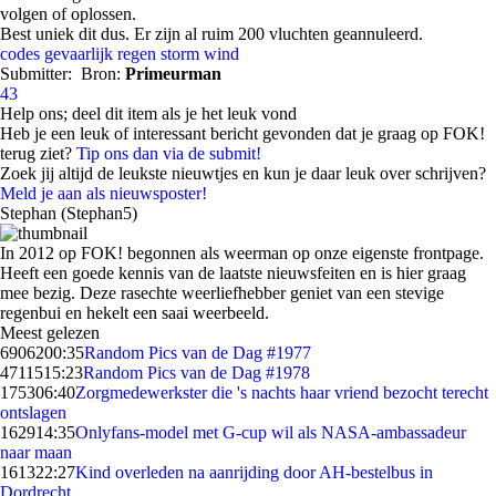
volgen of oplossen.
Best uniek dit dus. Er zijn al ruim 200 vluchten geannuleerd.
codes
gevaarlijk
regen
storm
wind
Submitter:
Bron:
Primeurman
43
Help ons; deel dit item als je het leuk vond
Heb je een leuk of interessant bericht gevonden dat je graag op FOK!
terug ziet?
Tip ons dan via de submit!
Zoek jij altijd de leukste nieuwtjes en kun je daar leuk over schrijven?
Meld je aan als nieuwsposter!
Stephan (Stephan5)
In 2012 op FOK! begonnen als weerman op onze eigenste frontpage.
Heeft een goede kennis van de laatste nieuwsfeiten en is hier graag
mee bezig. Deze rasechte weerliefhebber geniet van een stevige
regenbui en hekelt een saai weerbeeld.
Meest gelezen
69062
00:35
Random Pics van de Dag #1977
47115
15:23
Random Pics van de Dag #1978
1753
06:40
Zorgmedewerkster die 's nachts haar vriend bezocht terecht
ontslagen
1629
14:35
Onlyfans-model met G-cup wil als NASA-ambassadeur
naar maan
1613
22:27
Kind overleden na aanrijding door AH-bestelbus in
Dordrecht