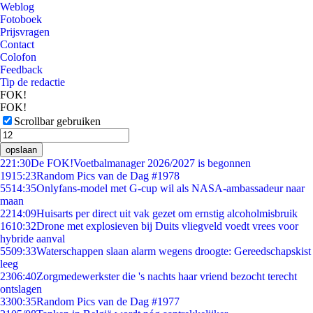
Weblog
Fotoboek
Prijsvragen
Contact
Colofon
Feedback
Tip de redactie
FOK!
FOK!
Scrollbar gebruiken
opslaan
2
21:30
De FOK!Voetbalmanager 2026/2027 is begonnen
19
15:23
Random Pics van de Dag #1978
55
14:35
Onlyfans-model met G-cup wil als NASA-ambassadeur naar
maan
22
14:09
Huisarts per direct uit vak gezet om ernstig alcoholmisbruik
16
10:32
Drone met explosieven bij Duits vliegveld voedt vrees voor
hybride aanval
55
09:33
Waterschappen slaan alarm wegens droogte: Gereedschapskist
leeg
23
06:40
Zorgmedewerkster die 's nachts haar vriend bezocht terecht
ontslagen
33
00:35
Random Pics van de Dag #1977