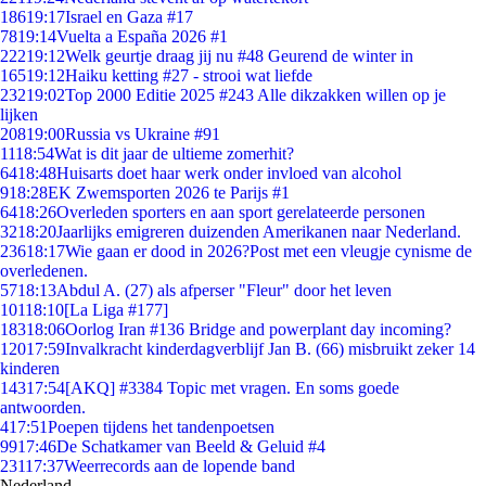
186
19:17
Israel en Gaza #17
78
19:14
Vuelta a España 2026 #1
222
19:12
Welk geurtje draag jij nu #48 Geurend de winter in
165
19:12
Haiku ketting #27 - strooi wat liefde
232
19:02
Top 2000 Editie 2025 #243 Alle dikzakken willen op je
lijken
208
19:00
Russia vs Ukraine #91
11
18:54
Wat is dit jaar de ultieme zomerhit?
64
18:48
Huisarts doet haar werk onder invloed van alcohol
9
18:28
EK Zwemsporten 2026 te Parijs #1
64
18:26
Overleden sporters en aan sport gerelateerde personen
32
18:20
Jaarlijks emigreren duizenden Amerikanen naar Nederland.
236
18:17
Wie gaan er dood in 2026?Post met een vleugje cynisme de
overledenen.
57
18:13
Abdul A. (27) als afperser "Fleur" door het leven
101
18:10
[La Liga #177]
183
18:06
Oorlog Iran #136 Bridge and powerplant day incoming?
120
17:59
Invalkracht kinderdagverblijf Jan B. (66) misbruikt zeker 14
kinderen
143
17:54
[AKQ] #3384 Topic met vragen. En soms goede
antwoorden.
4
17:51
Poepen tijdens het tandenpoetsen
99
17:46
De Schatkamer van Beeld & Geluid #4
231
17:37
Weerrecords aan de lopende band
Nederland