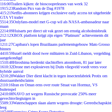
1
16:00
Trailers kijken: de bioscoopreleases van week 32
19
15:23
Random Pics van de Dag #1978
4
15:21
Netflix-abonnees krijgen exclusieve early access tot uitgebreide
GTA VI trailer
55
14:35
Onlyfans-model met G-cup wil als NASA-ambassadeur naar
maan
22
14:09
Huisarts per direct uit vak gezet om ernstig alcoholmisbruik
2
12:12
XBOX platform krijgt zijn eigen "Platinum" achievements dit
jaar
12
11:27
Capibara's lopen Braziliaans parlementsgebouw Mato Grosso
binnen
44
10:59
Israël meldt dood twee militairen in Zuid-Libanon, vergelding
aangekondigd
15
10:48
Hiroshima herdenkt slachtoffers atoombom, 81 jaar later
16
10:32
Drone met explosieven bij Duits vliegveld voedt vrees voor
hybride aanval
32
10:28
Wakker Dier dient klacht in tegen insectenfabriek Protix om
duurzaamheidsclaims
21
10:16
Iran en Oman eens over route Straat van Hormuz, VS
buitenspel
24
10:08
NAVO zet wegens Russische provocatie 250% meer
gevechtsvliegtuigen in
55
09:33
Waterschappen slaan alarm wegens droogte: Gereedschapskist
leeg
1
07:00
Forensics: Crime Scene Detective