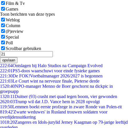
Film & Tv
Games
Toon berichten van deze types
Weblog
Column
(P)review
Special
Poll
Scrollbar gebruiken
opslaan
2
22:04
Ontslagen bij Halo Studios na Campaign Evolved
2
22:01
PS5-doos waarschuwt voor einde fysieke games
2
21:30
De FOK!Voetbalmanager 2026/2027 is begonnen
2
21:03
Le Court wint na nerveuze finale, Pieterse derde
15
20:40
NPO-manager Menno de Boer geschorst na dickpic in
groepsapp
13
20:11
Duitser (93) crasht met quad tegen boom, vier gewonden
26
20:03
Trump wil dat J.D. Vance hem in 2028 opvolgt
1
19:50
Lemmen boekt eerste profzege in zware Ronde van Polen-rit
8
19:42
'Zwarte weduwes' in Rusland trouwen soldaten voor
overlijdensuitkering
10
18:20
Zangeres en Idols-jurylid Jerney Kaagman op 79-jarige leeftijd
overleden