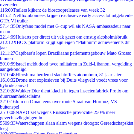
overleden
1
16:00
Trailers kijken: de bioscoopreleases van week 32
4
15:21
Netflix-abonnees krijgen exclusieve early access tot uitgebreide
GTA VI trailer
57
14:35
Onlyfans-model met G-cup wil als NASA-ambassadeur naar
maan
22
14:09
Huisarts per direct uit vak gezet om ernstig alcoholmisbruik
2
12:12
XBOX platform krijgt zijn eigen "Platinum" achievements dit
jaar
12
11:27
Capibara's lopen Braziliaans parlementsgebouw Mato Grosso
binnen
50
10:59
Israël meldt dood twee militairen in Zuid-Libanon, vergelding
aangekondigd
15
10:48
Hiroshima herdenkt slachtoffers atoombom, 81 jaar later
16
10:32
Drone met explosieven bij Duits vliegveld voedt vrees voor
hybride aanval
32
10:28
Wakker Dier dient klacht in tegen insectenfabriek Protix om
duurzaamheidsclaims
22
10:16
Iran en Oman eens over route Straat van Hormuz, VS
buitenspel
25
10:08
NAVO zet wegens Russische provocatie 250% meer
gevechtsvliegtuigen in
55
09:33
Waterschappen slaan alarm wegens droogte: Gereedschapskist
leeg
1
07:00
Forensics: Crime Scene Detective