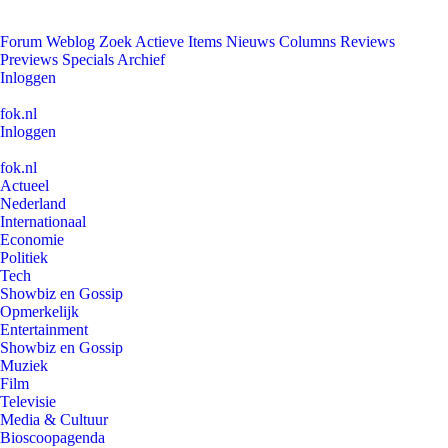
Forum
Weblog
Zoek
Actieve Items
Nieuws
Columns
Reviews
Previews
Specials
Archief
Inloggen
fok.nl
Inloggen
fok.nl
Actueel
Nederland
Internationaal
Economie
Politiek
Tech
Showbiz en Gossip
Opmerkelijk
Entertainment
Showbiz en Gossip
Muziek
Film
Televisie
Media & Cultuur
Bioscoopagenda