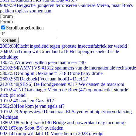
90
09:59
'Belgische' jongeren terroriseren Galderse Meren, maar Boa's
pakken topless zonnen aan
Forum
Forum
Scrollbar gebruiken
opslaan
20
03:08
Klacht ingediend tegen grootste insectenfabriek ter wereld
204
02:55
Trump wil Groenland #16 Het opengrensbeleid is de
schuldige
18
02:55
Vrouwen willen geen man meer #30
221
02:54
[AMV] VS #1312 spammers van de internationale rechtsorde
53
02:51
Oorlog in Oekraïne #1318 Drone baby drone
260
02:50
[Dagboek] Veel aan hoofd - Deel 27
212
02:48
[SBS6] De Bondgenoten #317 We dansen de macaroni
101
02:41
NPO-manager Menno de Boer (47) op non-actief stuurde
dick-pic rond
191
02:40
Israel en Gaza #17
35
02:38
Hoe kom je van egels af?
101
02:29
Progressieve Democraat El-Sayed wint nipt voorverkiezing
Michigan
188
02:18
Oorlog Iran #136 Bridge and powerplant day incoming?
8
02:16
Tony Scott (54) overleden
6
02:14
Trump wil dat J.D. Vance hem in 2028 opvolgt