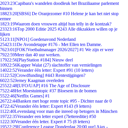
20
23:23
Capibara's wandelen doodleuk het Braziliaanse parlement
binnen
188
23:20
[SBS6] De Oranjezomer #10 Helene je kan het niet stop
ermee
18
23:19
Waarom doen vrouwen altijd hun telly in de kontzak?
233
23:16
Top 2000 Editie 2025 #243 Alle dikzakken willen op je
lijken
51
23:11
[NPO1] Goedenavond Nederland
254
23:11
De Avondetappe #176 - Met Ellen ten Damme.
76
23:01
[FOK!Voetbalmanager 2026/2027] #1 We zijn er weer
79
22:59
Meer dan 40 uur werken.
179
22:56
[PlayStation #184] Nieuw deel
109
22:56
Kapper Walat (27) slachtoffer van vernielingen
140
22:52
Verander één letter: Expert #91 (10 letters)
11
22:52
[Crowdfunding] #443 Rentestijgingen?
60
22:52
Jerney Kaagman overleden
255
22:48
[UFO/UAP] #16 The Age of Disclosure
75
22:48
Het Moestuintopic #37 Bloesem in de bomen
55
22:46
[Netflix Games] #1
267
22:44
Banken met hoge rente topic #95 - Dichter naar de 0
47
22:42
Verander één letter: Expert #143 (9 letters)
11
22:40
Levenslang voor man die inreed op betogers in München
197
22:35
Verander een letter expert (7lettereditie) #50
12
22:30
Verander één letter. Expert # 75 (8 letters)
195
22:29
[Conference League Donderdag 20:00 uur] Ajax -