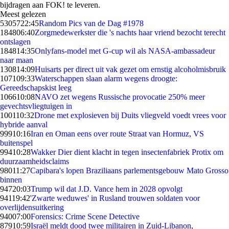
bijdragen aan FOK! te leveren.
Meest gelezen
53057
22:45
Random Pics van de Dag #1978
1848
06:40
Zorgmedewerkster die 's nachts haar vriend bezocht terecht
ontslagen
1848
14:35
Onlyfans-model met G-cup wil als NASA-ambassadeur
naar maan
1308
14:09
Huisarts per direct uit vak gezet om ernstig alcoholmisbruik
1071
09:33
Waterschappen slaan alarm wegens droogte:
Gereedschapskist leeg
1066
10:08
NAVO zet wegens Russische provocatie 250% meer
gevechtsvliegtuigen in
1001
10:32
Drone met explosieven bij Duits vliegveld voedt vrees voor
hybride aanval
999
10:16
Iran en Oman eens over route Straat van Hormuz, VS
buitenspel
994
10:28
Wakker Dier dient klacht in tegen insectenfabriek Protix om
duurzaamheidsclaims
980
11:27
Capibara's lopen Braziliaans parlementsgebouw Mato Grosso
binnen
947
20:03
Trump wil dat J.D. Vance hem in 2028 opvolgt
941
19:42
'Zwarte weduwes' in Rusland trouwen soldaten voor
overlijdensuitkering
940
07:00
Forensics: Crime Scene Detective
879
10:59
Israël meldt dood twee militairen in Zuid-Libanon,