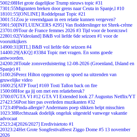
50
02:08
Het grote dagelijkse Trump nieuws topic #31
73
01:55
Migranten breken door grens naar Ceuta in Spanje,l #10
181
01:55
[ONLINE] Roddelpraat Topic #21
30
01:51
Zou je vreemdgaan in een relatie kunnen vergeven?
59
01:50
[INFLUENCERS #295] Van flodderslinger tot Shrek-crème
237
01:09
Tour de France femmes 2026 #3 Tijd voor de borstcrawl
228
01:02
[Videoland] B&B vol liefde 6de seizoen #1 voor de
vooruitkijkers
149
00:31
[RTL] B&B vol liefde 6de seizoen #4
144
00:29
[AKQ] #3384 Topic met vragen. En soms goede
antwoorden.
242
00:28
Totale zonsverduistering 12-08-2026 (Groenland, IJsland en
Spanje) #1
51
00:26
Perez Hilton opgenomen op spoed na uitzenden van
gruwelijke video
16
00:25
[ATP Tour] #169 Tosti Tallon back on fire
15
00:08
Hoe ga jij om met een relatiebreuk?
37
00:07
GTA VI #12 GTA VI Extended look 27 Augustus Netflix/YT
274
23:56
Post hier pas overleden muzikanten #32
17
23:49
Pinda-allergie? Andermans poep slikken helpt misschien
10
23:38
Rechtszaak dodelijk ongeluk uitgesteld vanwege vakantie
advocaat
25
23:24
[2026/2027] Eredivisietoto #1
203
23:24
Het Grote Songfestivalfeest Ziggo Dome #5 13 november
2026