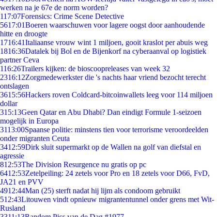
werken na je 67e de norm worden?
1
17:07
Forensics: Crime Scene Detective
56
17:01
Boeren waarschuwen voor lagere oogst door aanhoudende
hitte en droogte
17
16:41
Italiaanse vrouw wint 1 miljoen, gooit kraslot per abuis weg
18
16:36
Datalek bij Bol en de Bijenkorf na cyberaanval op logistiek
partner Ceva
1
16:26
Trailers kijken: de bioscoopreleases van week 32
23
16:12
Zorgmedewerkster die 's nachts haar vriend bezocht terecht
ontslagen
36
15:56
Hackers roven Coldcard-bitcoinwallets leeg voor 114 miljoen
dollar
3
15:13
Geen Qatar en Abu Dhabi? Dan eindigt Formule 1-seizoen
mogelijk in Europa
31
13:00
Spaanse politie: minstens tien voor terrorisme veroordeelden
onder migranten Ceuta
34
12:59
Dirk sluit supermarkt op de Wallen na golf van diefstal en
agressie
8
12:53
The Division Resurgence nu gratis op pc
64
12:53
Zetelpeiling: 24 zetels voor Pro en 18 zetels voor D66, FvD,
JA21 en PVV
49
12:44
Man (25) sterft nadat hij lijm als condoom gebruikt
5
12:43
Litouwen vindt opnieuw migrantentunnel onder grens met Wit-
Rusland
33
11:13
Random Pics van de Dag #1977