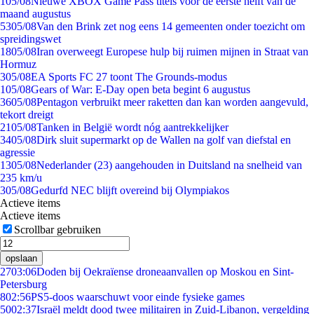
1
05/08
Nieuwe XBOX Game Pass titels voor de eerste helft van de
maand augustus
53
05/08
Van den Brink zet nog eens 14 gemeenten onder toezicht om
spreidingswet
18
05/08
Iran overweegt Europese hulp bij ruimen mijnen in Straat van
Hormuz
3
05/08
EA Sports FC 27 toont The Grounds-modus
1
05/08
Gears of War: E-Day open beta begint 6 augustus
36
05/08
Pentagon verbruikt meer raketten dan kan worden aangevuld,
tekort dreigt
21
05/08
Tanken in België wordt nóg aantrekkelijker
34
05/08
Dirk sluit supermarkt op de Wallen na golf van diefstal en
agressie
13
05/08
Nederlander (23) aangehouden in Duitsland na snelheid van
235 km/u
3
05/08
Gedurfd NEC blijft overeind bij Olympiakos
Actieve items
Actieve items
Scrollbar gebruiken
opslaan
27
03:06
Doden bij Oekraïense droneaanvallen op Moskou en Sint-
Petersburg
8
02:56
PS5-doos waarschuwt voor einde fysieke games
50
02:37
Israël meldt dood twee militairen in Zuid-Libanon, vergelding