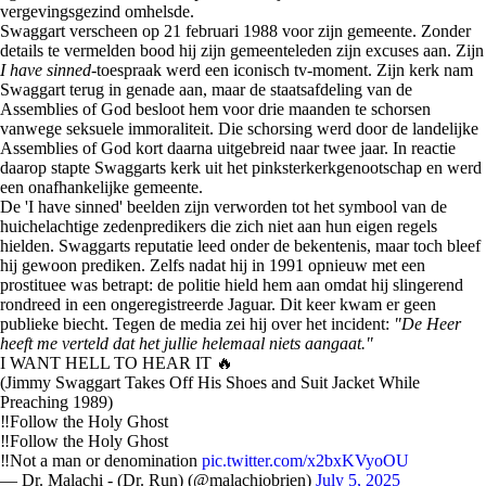
vergevingsgezind omhelsde.
Swaggart verscheen op 21 februari 1988 voor zijn gemeente. Zonder
details te vermelden bood hij zijn gemeenteleden zijn excuses aan. Zijn
I have sinned
-toespraak werd een iconisch tv-moment. Zijn kerk nam
Swaggart terug in genade aan, maar de staatsafdeling van de
Assemblies of God besloot hem voor drie maanden te schorsen
vanwege seksuele immoraliteit. Die schorsing werd door de landelijke
Assemblies of God kort daarna uitgebreid naar twee jaar. In reactie
daarop stapte Swaggarts kerk uit het pinksterkerkgenootschap en werd
een onafhankelijke gemeente.
De 'I have sinned' beelden zijn verworden tot het symbool van de
huichelachtige zedenpredikers die zich niet aan hun eigen regels
hielden. Swaggarts reputatie leed onder de bekentenis, maar toch bleef
hij gewoon prediken. Zelfs nadat hij in 1991 opnieuw met een
prostituee was betrapt: de politie hield hem aan omdat hij slingerend
rondreed in een ongeregistreerde Jaguar. Dit keer kwam er geen
publieke biecht. Tegen de media zei hij over het incident:
"De Heer
heeft me verteld dat het jullie helemaal niets aangaat."
I WANT HELL TO HEAR IT 🔥
(Jimmy Swaggart Takes Off His Shoes and Suit Jacket While
Preaching 1989)
‼️Follow the Holy Ghost
‼️Follow the Holy Ghost
‼️Not a man or denomination
pic.twitter.com/x2bxKVyoOU
— Dr. Malachi - (Dr. Run) (@malachiobrien)
July 5, 2025