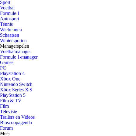
Sport
Voetbal
Formule 1
Autosport
Tennis
Wielrennen
Schaatsen
Wintersporten
Managerspelen
Voetbalmanager
Formule 1-manager
Games
PC
Playstation 4
Xbox One
Nintendo Switch
Xbox Series X|S
PlayStation 5
Film & TV
Film
Televisie
Trailers en Videos
Bioscoopagenda
Forum
Meer