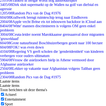
21
05/08
Tanken in België wordt nóg aantrekkelijker
34
05/08
Dirk sluit supermarkt op de Wallen na golf van diefstal en
agressie
12
05/08
Random Pics van de Dag #1976
6
04/08
Kraftwerk brengt ruimteschip terug naar Eindhoven
20
04/08
Apple vecht Britse eis tot inbouwen backdoor in iCloud aan
84
04/08
'Witte' mannen discrimineren is volgens OM geen enkel
probleem
30
04/08
Ceuta-leider noemt Marokkaanse grensaanval door migranten
'gruweldaad'
6
04/08
Grote natuurbrand Boschhuizerbergen groeit naar 100 hectare
6
04/08
FOK! was even down
41
04/08
Regering VS geeft scholen die 'genderidentiteit' van kinderen
verbergen voor ouders ultimatum
59
04/08
Vrouw die asielzoekers hielp in Athene vermoord door
Afghaanse asielzoeker
25
04/08
Lekker op vakantie naar Afghanistan volgens Taliban geen
probleem
23
04/08
Random Pics van de Dag #1975
Laatste items
Laatste items
Toon berichten uit deze thema's
Actueel
Entertainment
Sport