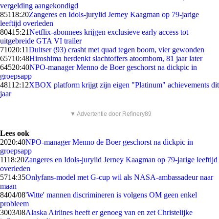
vergelding aangekondigd
851
18:20
Zangeres en Idols-jurylid Jerney Kaagman op 79-jarige
leeftijd overleden
804
15:21
Netflix-abonnees krijgen exclusieve early access tot
uitgebreide GTA VI trailer
710
20:11
Duitser (93) crasht met quad tegen boom, vier gewonden
657
10:48
Hiroshima herdenkt slachtoffers atoombom, 81 jaar later
645
20:40
NPO-manager Menno de Boer geschorst na dickpic in
groepsapp
481
12:12
XBOX platform krijgt zijn eigen "Platinum" achievements dit
jaar
▼ Advertentie door Refinery89
Lees ook
20
20:40
NPO-manager Menno de Boer geschorst na dickpic in
groepsapp
11
18:20
Zangeres en Idols-jurylid Jerney Kaagman op 79-jarige leeftijd
overleden
57
14:35
Onlyfans-model met G-cup wil als NASA-ambassadeur naar
maan
84
04/08
'Witte' mannen discrimineren is volgens OM geen enkel
probleem
30
03/08
Alaska Airlines heeft er genoeg van en zet Christelijke