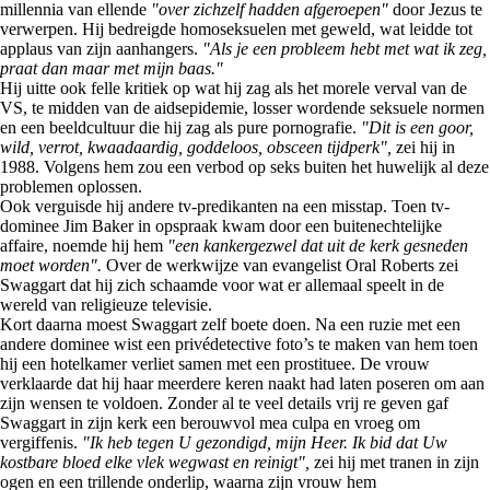
millennia van ellende
"over zichzelf hadden afgeroepen"
door Jezus te
verwerpen. Hij bedreigde homoseksuelen met geweld, wat leidde tot
applaus van zijn aanhangers.
"Als je een probleem hebt met wat ik zeg,
praat dan maar met mijn baas."
Hij uitte ook felle kritiek op wat hij zag als het morele verval van de
VS, te midden van de aidsepidemie, losser wordende seksuele normen
en een beeldcultuur die hij zag als pure pornografie.
"Dit is een goor,
wild, verrot, kwaadaardig, goddeloos, obsceen tijdperk",
zei hij in
1988. Volgens hem zou een verbod op seks buiten het huwelijk al deze
problemen oplossen.
Ook verguisde hij andere tv-predikanten na een misstap. Toen tv-
dominee Jim Baker in opspraak kwam door een buitenechtelijke
affaire, noemde hij hem
"een kankergezwel dat uit de kerk gesneden
moet worden".
Over de werkwijze van evangelist Oral Roberts zei
Swaggart dat hij zich schaamde voor wat er allemaal speelt in de
wereld van religieuze televisie.
Kort daarna moest Swaggart zelf boete doen. Na een ruzie met een
andere dominee wist een privédetective foto’s te maken van hem toen
hij een hotelkamer verliet samen met een prostituee. De vrouw
verklaarde dat hij haar meerdere keren naakt had laten poseren om aan
zijn wensen te voldoen. Zonder al te veel details vrij re geven gaf
Swaggart in zijn kerk een berouwvol mea culpa en vroeg om
vergiffenis.
"Ik heb tegen U gezondigd, mijn Heer. Ik bid dat Uw
kostbare bloed elke vlek wegwast en reinigt",
zei hij met tranen in zijn
ogen en een trillende onderlip, waarna zijn vrouw hem