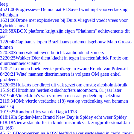
leeg
45
21:00
Progressieve Democraat El-Sayed wint nipt voorverkiezing
Michigan
16
21:00
Drone met explosieven bij Duits vliegveld voedt vrees voor
hybride aanval
2
20:58
XBOX platform krijgt zijn eigen "Platinum" achievements dit
jaar
12
20:48
Capibara's lopen Braziliaans parlementsgebouw Mato Grosso
binnen
5
20:30
Zomervakantieweerbericht: aanhoudend zomers
32
20:25
Wakker Dier dient klacht in tegen insectenfabriek Protix om
duurzaamheidsclaims
1
20:21
Lemmen boekt eerste profzege in zware Ronde van Polen-rit
84
20:21
'Witte' mannen discrimineren is volgens OM geen enkel
probleem
22
20:05
Huisarts per direct uit vak gezet om ernstig alcoholmisbruik
15
19:45
Hiroshima herdenkt slachtoffers atoombom, 81 jaar later
38
19:40
Vinted-foto's van vrouwen massaal gedeeld op seksfora
21
19:34
OM: vierde verdachte (18) vast op verdenking van beramen
aanslag
19
19:25
Random Pics van de Dag #1978
8
18:19
In Spider-Man: Brand New Day is Spidey echt weer Spidey
6
18:18
Nieuw slachtoffer in kindermisbruikzaak zorgprofessional Jan
B. (66)
45
17:10
Doorwerken na AOW-leeftijd vaker vastgelegd in cao's, moet