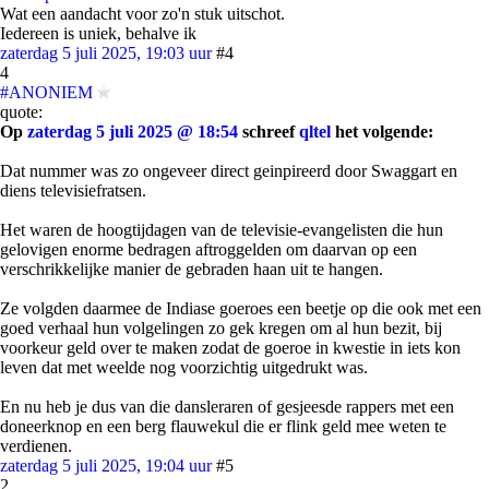
Wat een aandacht voor zo'n stuk uitschot.
Iedereen is uniek, behalve ik
zaterdag 5 juli 2025, 19:03 uur
#4
4
#ANONIEM
quote:
Op
zaterdag 5 juli 2025 @ 18:54
schreef
qltel
het volgende:
Dat nummer was zo ongeveer direct geinpireerd door Swaggart en
diens televisiefratsen.
Het waren de hoogtijdagen van de televisie-evangelisten die hun
gelovigen enorme bedragen aftroggelden om daarvan op een
verschrikkelijke manier de gebraden haan uit te hangen.
Ze volgden daarmee de Indiase goeroes een beetje op die ook met een
goed verhaal hun volgelingen zo gek kregen om al hun bezit, bij
voorkeur geld over te maken zodat de goeroe in kwestie in iets kon
leven dat met weelde nog voorzichtig uitgedrukt was.
En nu heb je dus van die dansleraren of gesjeesde rappers met een
doneerknop en een berg flauwekul die er flink geld mee weten te
verdienen.
zaterdag 5 juli 2025, 19:04 uur
#5
2