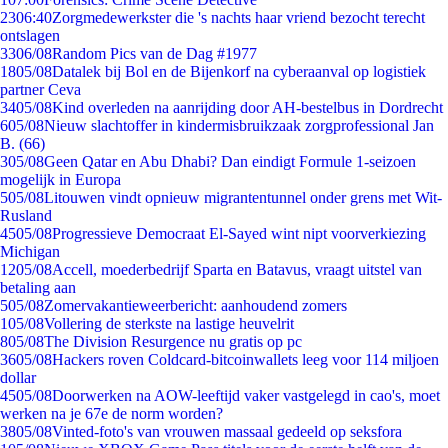
23
06:40
Zorgmedewerkster die 's nachts haar vriend bezocht terecht
ontslagen
33
06/08
Random Pics van de Dag #1977
18
05/08
Datalek bij Bol en de Bijenkorf na cyberaanval op logistiek
partner Ceva
34
05/08
Kind overleden na aanrijding door AH-bestelbus in Dordrecht
6
05/08
Nieuw slachtoffer in kindermisbruikzaak zorgprofessional Jan
B. (66)
3
05/08
Geen Qatar en Abu Dhabi? Dan eindigt Formule 1-seizoen
mogelijk in Europa
5
05/08
Litouwen vindt opnieuw migrantentunnel onder grens met Wit-
Rusland
45
05/08
Progressieve Democraat El-Sayed wint nipt voorverkiezing
Michigan
12
05/08
Accell, moederbedrijf Sparta en Batavus, vraagt uitstel van
betaling aan
5
05/08
Zomervakantieweerbericht: aanhoudend zomers
1
05/08
Vollering de sterkste na lastige heuvelrit
8
05/08
The Division Resurgence nu gratis op pc
36
05/08
Hackers roven Coldcard-bitcoinwallets leeg voor 114 miljoen
dollar
45
05/08
Doorwerken na AOW-leeftijd vaker vastgelegd in cao's, moet
werken na je 67e de norm worden?
38
05/08
Vinted-foto's van vrouwen massaal gedeeld op seksfora