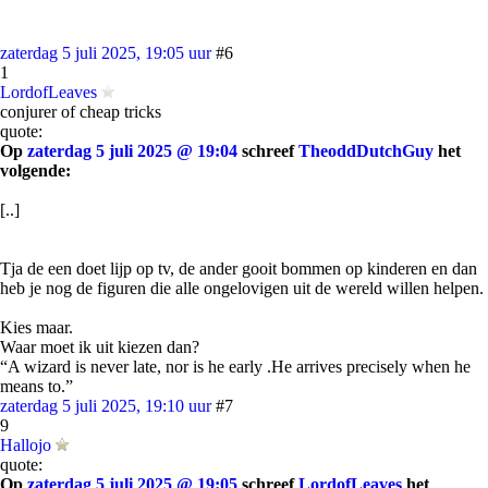
zaterdag 5 juli 2025, 19:05 uur
#6
1
LordofLeaves
conjurer of cheap tricks
quote:
Op
zaterdag 5 juli 2025 @ 19:04
schreef
TheoddDutchGuy
het
volgende:
[..]
Tja de een doet lijp op tv, de ander gooit bommen op kinderen en dan
heb je nog de figuren die alle ongelovigen uit de wereld willen helpen.
Kies maar.
Waar moet ik uit kiezen dan?
“A wizard is never late, nor is he early .He arrives precisely when he
means to.”
zaterdag 5 juli 2025, 19:10 uur
#7
9
Hallojo
quote:
Op
zaterdag 5 juli 2025 @ 19:05
schreef
LordofLeaves
het