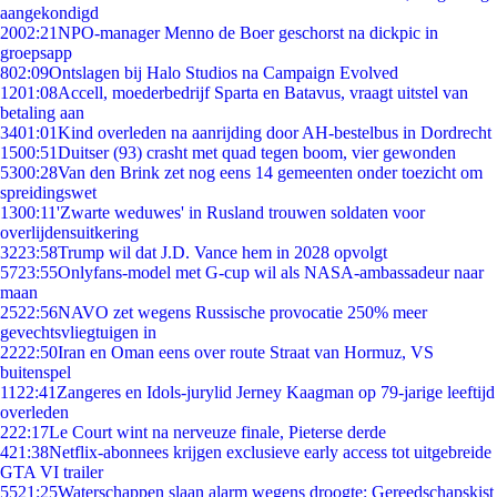
aangekondigd
20
02:21
NPO-manager Menno de Boer geschorst na dickpic in
groepsapp
8
02:09
Ontslagen bij Halo Studios na Campaign Evolved
12
01:08
Accell, moederbedrijf Sparta en Batavus, vraagt uitstel van
betaling aan
34
01:01
Kind overleden na aanrijding door AH-bestelbus in Dordrecht
15
00:51
Duitser (93) crasht met quad tegen boom, vier gewonden
53
00:28
Van den Brink zet nog eens 14 gemeenten onder toezicht om
spreidingswet
13
00:11
'Zwarte weduwes' in Rusland trouwen soldaten voor
overlijdensuitkering
32
23:58
Trump wil dat J.D. Vance hem in 2028 opvolgt
57
23:55
Onlyfans-model met G-cup wil als NASA-ambassadeur naar
maan
25
22:56
NAVO zet wegens Russische provocatie 250% meer
gevechtsvliegtuigen in
22
22:50
Iran en Oman eens over route Straat van Hormuz, VS
buitenspel
11
22:41
Zangeres en Idols-jurylid Jerney Kaagman op 79-jarige leeftijd
overleden
2
22:17
Le Court wint na nerveuze finale, Pieterse derde
4
21:38
Netflix-abonnees krijgen exclusieve early access tot uitgebreide
GTA VI trailer
55
21:25
Waterschappen slaan alarm wegens droogte: Gereedschapskist