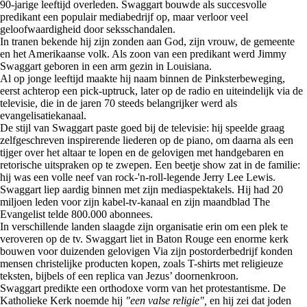
90-jarige leeftijd overleden. Swaggart bouwde als succesvolle
predikant een populair mediabedrijf op, maar verloor veel
geloofwaardigheid door seksschandalen.
In tranen bekende hij zijn zonden aan God, zijn vrouw, de gemeente
en het Amerikaanse volk. Als zoon van een predikant werd Jimmy
Swaggart geboren in een arm gezin in Louisiana.
Al op jonge leeftijd maakte hij naam binnen de Pinksterbeweging,
eerst achterop een pick-uptruck, later op de radio en uiteindelijk via de
televisie, die in de jaren 70 steeds belangrijker werd als
evangelisatiekanaal.
De stijl van Swaggart paste goed bij de televisie: hij speelde graag
zelfgeschreven inspirerende liederen op de piano, om daarna als een
tijger over het altaar te lopen en de gelovigen met handgebaren en
retorische uitspraken op te zwepen. Een beetje show zat in de familie:
hij was een volle neef van rock-'n-roll-legende Jerry Lee Lewis.
Swaggart liep aardig binnen met zijn mediaspektakels. Hij had 20
miljoen leden voor zijn kabel-tv-kanaal en zijn maandblad The
Evangelist telde 800.000 abonnees.
In verschillende landen slaagde zijn organisatie erin om een plek te
veroveren op de tv. Swaggart liet in Baton Rouge een enorme kerk
bouwen voor duizenden gelovigen Via zijn postorderbedrijf konden
mensen christelijke producten kopen, zoals T-shirts met religieuze
teksten, bijbels of een replica van Jezus’ doornenkroon.
Swaggart predikte een orthodoxe vorm van het protestantisme. De
Katholieke Kerk noemde hij
"een valse religie",
en hij zei dat joden