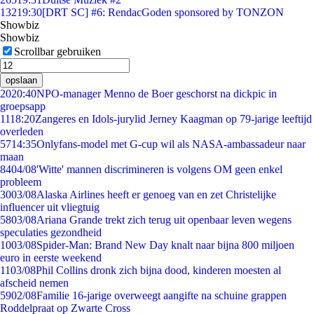
132
19:30
[DRT SC] #6: RendacGoden sponsored by TONZON
Showbiz
Showbiz
Scrollbar gebruiken
opslaan
20
20:40
NPO-manager Menno de Boer geschorst na dickpic in
groepsapp
11
18:20
Zangeres en Idols-jurylid Jerney Kaagman op 79-jarige leeftijd
overleden
57
14:35
Onlyfans-model met G-cup wil als NASA-ambassadeur naar
maan
84
04/08
'Witte' mannen discrimineren is volgens OM geen enkel
probleem
30
03/08
Alaska Airlines heeft er genoeg van en zet Christelijke
influencer uit vliegtuig
58
03/08
Ariana Grande trekt zich terug uit openbaar leven wegens
speculaties gezondheid
10
03/08
Spider-Man: Brand New Day knalt naar bijna 800 miljoen
euro in eerste weekend
11
03/08
Phil Collins dronk zich bijna dood, kinderen moesten al
afscheid nemen
59
02/08
Familie 16-jarige overweegt aangifte na schuine grappen
Roddelpraat op Zwarte Cross