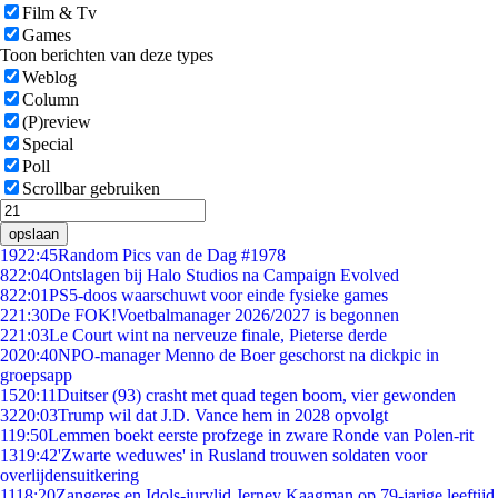
Film & Tv
Games
Toon berichten van deze types
Weblog
Column
(P)review
Special
Poll
Scrollbar gebruiken
opslaan
19
22:45
Random Pics van de Dag #1978
8
22:04
Ontslagen bij Halo Studios na Campaign Evolved
8
22:01
PS5-doos waarschuwt voor einde fysieke games
2
21:30
De FOK!Voetbalmanager 2026/2027 is begonnen
2
21:03
Le Court wint na nerveuze finale, Pieterse derde
20
20:40
NPO-manager Menno de Boer geschorst na dickpic in
groepsapp
15
20:11
Duitser (93) crasht met quad tegen boom, vier gewonden
32
20:03
Trump wil dat J.D. Vance hem in 2028 opvolgt
1
19:50
Lemmen boekt eerste profzege in zware Ronde van Polen-rit
13
19:42
'Zwarte weduwes' in Rusland trouwen soldaten voor
overlijdensuitkering
11
18:20
Zangeres en Idols-jurylid Jerney Kaagman op 79-jarige leeftijd