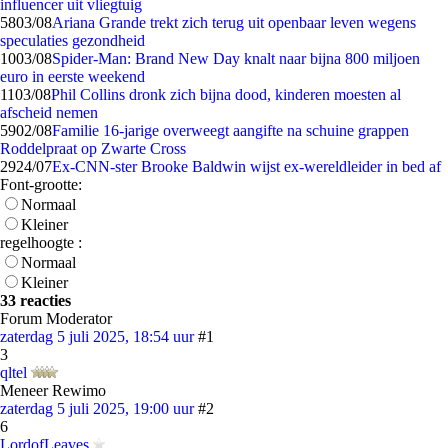
influencer uit vliegtuig
58
03/08
Ariana Grande trekt zich terug uit openbaar leven wegens
speculaties gezondheid
10
03/08
Spider-Man: Brand New Day knalt naar bijna 800 miljoen
euro in eerste weekend
11
03/08
Phil Collins dronk zich bijna dood, kinderen moesten al
afscheid nemen
59
02/08
Familie 16-jarige overweegt aangifte na schuine grappen
Roddelpraat op Zwarte Cross
29
24/07
Ex-CNN-ster Brooke Baldwin wijst ex-wereldleider in bed af
Font-grootte:
Normaal
Kleiner
regelhoogte :
Normaal
Kleiner
33 reacties
Forum Moderator
zaterdag 5 juli 2025, 18:54 uur
#1
3
qltel
Meneer Rewimo
zaterdag 5 juli 2025, 19:00 uur
#2
6
LordofLeaves