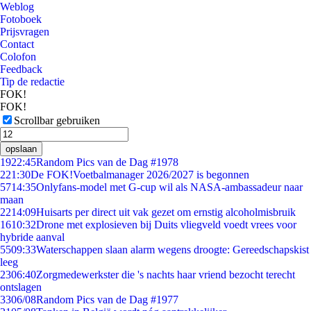
Weblog
Fotoboek
Prijsvragen
Contact
Colofon
Feedback
Tip de redactie
FOK!
FOK!
Scrollbar gebruiken
opslaan
19
22:45
Random Pics van de Dag #1978
2
21:30
De FOK!Voetbalmanager 2026/2027 is begonnen
57
14:35
Onlyfans-model met G-cup wil als NASA-ambassadeur naar
maan
22
14:09
Huisarts per direct uit vak gezet om ernstig alcoholmisbruik
16
10:32
Drone met explosieven bij Duits vliegveld voedt vrees voor
hybride aanval
55
09:33
Waterschappen slaan alarm wegens droogte: Gereedschapskist
leeg
23
06:40
Zorgmedewerkster die 's nachts haar vriend bezocht terecht
ontslagen
33
06/08
Random Pics van de Dag #1977