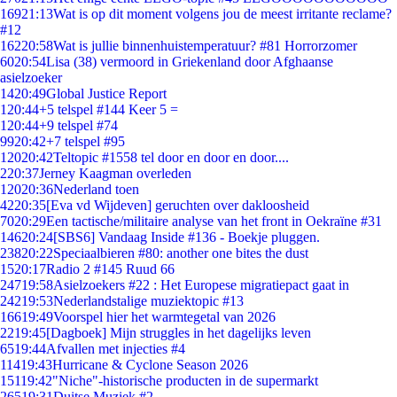
169
21:13
Wat is op dit moment volgens jou de meest irritante reclame?
#12
162
20:58
Wat is jullie binnenhuistemperatuur? #81 Horrorzomer
60
20:54
Lisa (38) vermoord in Griekenland door Afghaanse
asielzoeker
14
20:49
Global Justice Report
1
20:44
+5 telspel #144 Keer 5 =
1
20:44
+9 telspel #74
99
20:42
+7 telspel #95
120
20:42
Teltopic #1558 tel door en door en door....
2
20:37
Jerney Kaagman overleden
120
20:36
Nederland toen
42
20:35
[Eva vd Wijdeven] geruchten over dakloosheid
70
20:29
Een tactische/militaire analyse van het front in Oekraïne #31
146
20:24
[SBS6] Vandaag Inside #136 - Boekje pluggen.
238
20:22
Speciaalbieren #80: another one bites the dust
15
20:17
Radio 2 #145 Ruud 66
247
19:58
Asielzoekers #22 : Het Europese migratiepact gaat in
242
19:53
Nederlandstalige muziektopic #13
166
19:49
Voorspel hier het warmtegetal van 2026
22
19:45
[Dagboek] Mijn struggles in het dagelijks leven
65
19:44
Afvallen met injecties #4
114
19:43
Hurricane & Cyclone Season 2026
151
19:42
"Niche"-historische producten in de supermarkt
265
19:31
Duitse Muziek #2