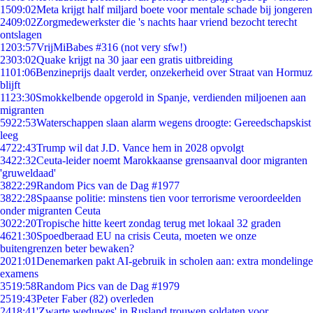
15
09:02
Meta krijgt half miljard boete voor mentale schade bij jongeren
24
09:02
Zorgmedewerkster die 's nachts haar vriend bezocht terecht
ontslagen
12
03:57
VrijMiBabes #316 (not very sfw!)
23
03:02
Quake krijgt na 30 jaar een gratis uitbreiding
11
01:06
Benzineprijs daalt verder, onzekerheid over Straat van Hormuz
blijft
11
23:30
Smokkelbende opgerold in Spanje, verdienden miljoenen aan
migranten
59
22:53
Waterschappen slaan alarm wegens droogte: Gereedschapskist
leeg
47
22:43
Trump wil dat J.D. Vance hem in 2028 opvolgt
34
22:32
Ceuta-leider noemt Marokkaanse grensaanval door migranten
'gruweldaad'
38
22:29
Random Pics van de Dag #1977
38
22:28
Spaanse politie: minstens tien voor terrorisme veroordeelden
onder migranten Ceuta
30
22:20
Tropische hitte keert zondag terug met lokaal 32 graden
46
21:30
Spoedberaad EU na crisis Ceuta, moeten we onze
buitengrenzen beter bewaken?
20
21:01
Denemarken pakt AI-gebruik in scholen aan: extra mondelinge
examens
35
19:58
Random Pics van de Dag #1979
25
19:43
Peter Faber (82) overleden
24
18:41
'Zwarte weduwes' in Rusland trouwen soldaten voor