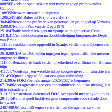
0
08:56
Excelsior opent seizoen met ruime zege op promovendus
Cambuur
1
08:35
Nieuw te streamen in augustus
12
06:54
VrijMiBabes #316 (not very sfw!)
3
04:46
Niewiadoma profiteert van pokerspel en grijpt geel op Ventoux
35
00:07
Random Pics van de Dag #1979
25
18:47
Italië hindert reizigers uit Spanje na migratiecrisis Ceuta
24
18:31
Vier aanhoudingen na doodsbedreiging burgemeester Depla
van Breda
11
18:26
Smokkelbende opgerold in Spanje, verdienden miljoenen aan
migranten
36
18:08
CDA en D66 willen ingrijpen tegen 'gluurbrillen' die mensen
ongemerkt filmen
11
17:56
Benzineprijs daalt verder, onzekerheid over Straat van Hormuz
blijft
41
17:47
Voedselprijzen wereldwijd op hoogste niveau in ruim drie jaar
23
14:33
Quake krijgt na 30 jaar een gratis uitbreiding
2
14:30
De FOK!Voetbalmanager 2026/2027 is begonnen
67
13:48
Meer agressie tegen een andersluidende politieke mening, laat
jij je intimideren?
31
11:52
Amsterdams dierenasiel DOA overspoeld met babykonijntjes
29
11:46
Kabinet geeft bedrijven geen compensatie voor schade door
laagwater
24
07/08
OM eist TBS tegen verwarde man die agenten stak met
aardappelschilmesje