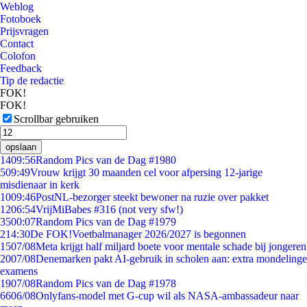
Weblog
Fotoboek
Prijsvragen
Contact
Colofon
Feedback
Tip de redactie
FOK!
FOK!
Scrollbar gebruiken
opslaan
14
09:56
Random Pics van de Dag #1980
5
09:49
Vrouw krijgt 30 maanden cel voor afpersing 12-jarige
misdienaar in kerk
10
09:46
PostNL-bezorger steekt bewoner na ruzie over pakket
12
06:54
VrijMiBabes #316 (not very sfw!)
35
00:07
Random Pics van de Dag #1979
2
14:30
De FOK!Voetbalmanager 2026/2027 is begonnen
15
07/08
Meta krijgt half miljard boete voor mentale schade bij jongeren
20
07/08
Denemarken pakt AI-gebruik in scholen aan: extra mondelinge
examens
19
07/08
Random Pics van de Dag #1978
66
06/08
Onlyfans-model met G-cup wil als NASA-ambassadeur naar