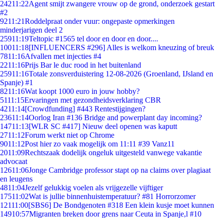
242
11:22
Agent smijt zwangere vrouw op de grond, onderzoek gestart
#2
92
11:21
Roddelpraat onder vuur: ongepaste opmerkingen
minderjarigen deel 2
259
11:19
Teltopic #1565 tel door en door en door....
100
11:18
[INFLUENCERS #296] Alles is welkom kneuzing of breuk
78
11:16
Afvallen met injecties #4
22
11:16
Prijs Bar le duc rood in het buitenland
259
11:16
Totale zonsverduistering 12-08-2026 (Groenland, IJsland en
Spanje) #1
82
11:16
Wat koopt 1000 euro in jouw hobby?
51
11:15
Ervaringen met gezondheidsverklaring CBR
42
11:14
[Crowdfunding] #443 Rentestijgingen?
236
11:14
Oorlog Iran #136 Bridge and powerplant day incoming?
147
11:13
[WLR SC #417] Nieuw deel openen was kaputt
27
11:12
Forum werkt niet op Chrome
90
11:12
Post hier zo vaak mogelijk om 11:11 #39 Vanz11
20
11:09
Rechtszaak dodelijk ongeluk uitgesteld vanwege vakantie
advocaat
126
11:06
Jonge Cambridge professor stapt op na claims over plagiaat
en leugens
48
11:04
Jezelf gelukkig voelen als vrijgezelle vijftiger
175
11:02
Wat is jullie binnenhuistemperatuur? #81 Horrorzomer
121
11:00
[SBS6] De Bondgenoten #318 Een klein kusje moet kunnen
149
10:57
Migranten breken door grens naar Ceuta in Spanje,l #10