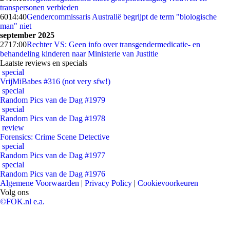
transpersonen verbieden
60
14:40
Gendercommissaris Australië begrijpt de term "biologische
man" niet
september 2025
27
17:00
Rechter VS: Geen info over transgendermedicatie- en
behandeling kinderen naar Ministerie van Justitie
Laatste reviews en specials
special
VrijMiBabes #316 (not very sfw!)
special
Random Pics van de Dag #1979
special
Random Pics van de Dag #1978
review
Forensics: Crime Scene Detective
special
Random Pics van de Dag #1977
special
Random Pics van de Dag #1976
Algemene Voorwaarden
|
Privacy Policy
|
Cookievoorkeuren
Volg ons
©FOK.nl e.a.