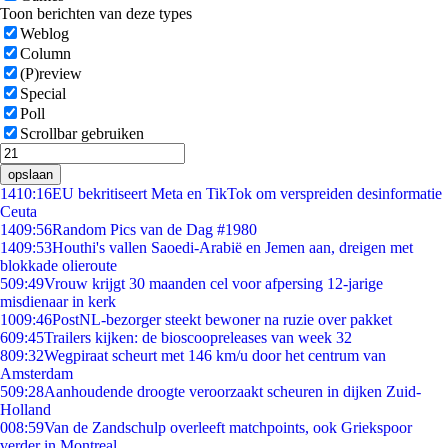
Toon berichten van deze types
Weblog
Column
(P)review
Special
Poll
Scrollbar gebruiken
opslaan
14
10:16
EU bekritiseert Meta en TikTok om verspreiden desinformatie
Ceuta
14
09:56
Random Pics van de Dag #1980
14
09:53
Houthi's vallen Saoedi-Arabië en Jemen aan, dreigen met
blokkade olieroute
5
09:49
Vrouw krijgt 30 maanden cel voor afpersing 12-jarige
misdienaar in kerk
10
09:46
PostNL-bezorger steekt bewoner na ruzie over pakket
6
09:45
Trailers kijken: de bioscoopreleases van week 32
8
09:32
Wegpiraat scheurt met 146 km/u door het centrum van
Amsterdam
5
09:28
Aanhoudende droogte veroorzaakt scheuren in dijken Zuid-
Holland
0
08:59
Van de Zandschulp overleeft matchpoints, ook Griekspoor
verder in Montreal