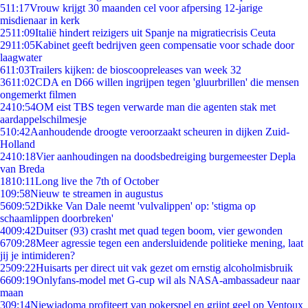
5
11:17
Vrouw krijgt 30 maanden cel voor afpersing 12-jarige
misdienaar in kerk
25
11:09
Italië hindert reizigers uit Spanje na migratiecrisis Ceuta
29
11:05
Kabinet geeft bedrijven geen compensatie voor schade door
laagwater
6
11:03
Trailers kijken: de bioscoopreleases van week 32
36
11:02
CDA en D66 willen ingrijpen tegen 'gluurbrillen' die mensen
ongemerkt filmen
24
10:54
OM eist TBS tegen verwarde man die agenten stak met
aardappelschilmesje
5
10:42
Aanhoudende droogte veroorzaakt scheuren in dijken Zuid-
Holland
24
10:18
Vier aanhoudingen na doodsbedreiging burgemeester Depla
van Breda
18
10:11
Long live the 7th of October
1
09:58
Nieuw te streamen in augustus
56
09:52
Dikke Van Dale neemt 'vulvalippen' op: 'stigma op
schaamlippen doorbreken'
40
09:42
Duitser (93) crasht met quad tegen boom, vier gewonden
67
09:28
Meer agressie tegen een andersluidende politieke mening, laat
jij je intimideren?
25
09:22
Huisarts per direct uit vak gezet om ernstig alcoholmisbruik
66
09:19
Onlyfans-model met G-cup wil als NASA-ambassadeur naar
maan
3
09:14
Niewiadoma profiteert van pokerspel en grijpt geel op Ventoux