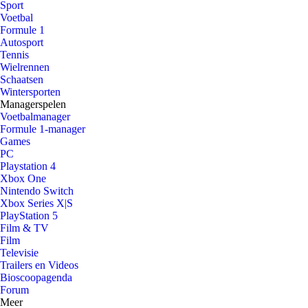
Sport
Voetbal
Formule 1
Autosport
Tennis
Wielrennen
Schaatsen
Wintersporten
Managerspelen
Voetbalmanager
Formule 1-manager
Games
PC
Playstation 4
Xbox One
Nintendo Switch
Xbox Series X|S
PlayStation 5
Film & TV
Film
Televisie
Trailers en Videos
Bioscoopagenda
Forum
Meer