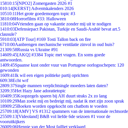
158
10:15
[NPO2] Zomergasten 2026 #1
0
10:14
[KERST] Adventskalenders 2026
105
10:11
Het grote goedemorgen topic #3
38
10:08
Horrorfilms #33: Halloween
118
10:04
Vrienden gaan op vakantie zonder mij uit te nodigen
14
10:03
Defensiepact Pakistan, Turkije en Saudi-Arabië bevat art.5
clausule?
59
10:03
[ATP Tour] #169 Tosti Tallon back on fire
67
10:00
Aanbrengen mechanische ventilatie zinvol in oud huis?
213
09:58
Russia vs Ukraine #91
146
09:45
[AKQ] #3384 Topic met vragen. En soms goede
antwoorden.
14
09:45
Spaanse kust onder vuur van Portugese oorlogsschepen: 120
gewonden
16
09:41
Ik wil een eigen politieke partij oprichten
6
09:38
Echt wrf
28
09:37
Single mannen verplichtsingle moeders laten daten?
32
09:35
Het Hazy Jane adoratietopic
104
09:35
Koopzegels sparen bij AH duurt straks 2x zo lang
101
09:29
Man zoekt mij en bedreigt mij, nadat ik met zijn zoon sprak
189
09:25
Boeken worden opgekocht om chatbots te voeden
257
09:18
[AMV] VS #1312 spammers van de internationale rechtsorde
255
09:13
[Videoland] B&B vol liefde 6de seizoen #1 voor de
vooruitkijkers
260
09:06
Hennie van der Most failliet verklaard