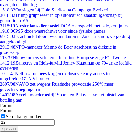
overlijdensuitkering
15
18:32
Ontslagen bij Halo Studios na Campaign Evolved
30
18:32
Trump grijpt weer in op automatisch staatsburgerschap bij
geboorte in VS
31
18:19
Amsterdams dierenasiel DOA overspoeld met babykonijntjes
19
18:06
PS5-doos waarschuwt voor einde fysieke games
69
15:03
Israël meldt dood twee militairen in Zuid-Libanon, vergelding
aangekondigd
29
13:48
NPO-manager Menno de Boer geschorst na dickpic in
groepsapp
1
13:37
Nieuwkomers schitteren bij ruime Europese zege FC Twente
14
12:19
Zangeres en Idols-jurylid Jerney Kaagman op 79-jarige leeftijd
overleden
10
11:41
Netflix-abonnees krijgen exclusieve early access tot
uitgebreide GTA VI trailer
26
07/08
NAVO zet wegens Russische provocatie 250% meer
gevechtsvliegtuigen in
14
07/08
Accell, moederbedrijf Sparta en Batavus, vraagt uitstel van
betaling aan
Forum
Forum
Scrollbar gebruiken
opslaan