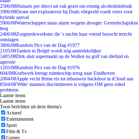
maan
25
06/08
Huisarts per direct uit vak gezet om ernstig alcoholmisbruik
19
06/08
Drone met explosieven bij Duits vliegveld voedt vrees voor
hybride aanval
59
06/08
Waterschappen slaan alarm wegens droogte: Gereedschapskist
leeg
24
06/08
Zorgmedewerkster die 's nachts haar vriend bezocht terecht
ontslagen
38
06/08
Random Pics van de Dag #1977
21
05/08
Tanken in België wordt nóg aantrekkelijker
34
05/08
Dirk sluit supermarkt op de Wallen na golf van diefstal en
agressie
12
05/08
Random Pics van de Dag #1976
6
04/08
Kraftwerk brengt ruimteschip terug naar Eindhoven
20
04/08
Apple vecht Britse eis tot inbouwen backdoor in iCloud aan
85
04/08
'Witte' mannen discrimineren is volgens OM geen enkel
probleem
Laatste items
Laatste items
Toon berichten uit deze thema's
Actueel
Entertainment
Sport
Film & Tv
Games