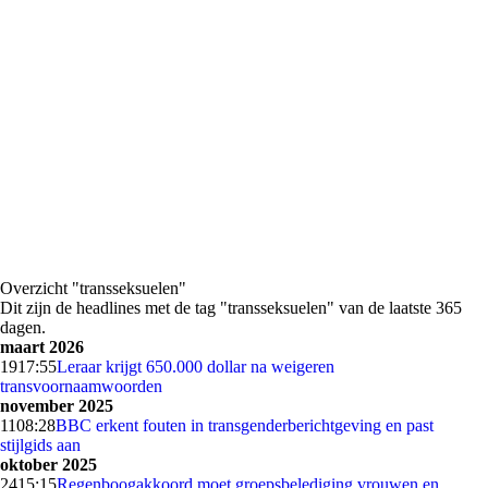
Overzicht "transseksuelen"
Dit zijn de headlines met de tag "transseksuelen" van de laatste 365
dagen.
maart 2026
19
17:55
Leraar krijgt 650.000 dollar na weigeren
transvoornaamwoorden
november 2025
11
08:28
BBC erkent fouten in transgenderberichtgeving en past
stijlgids aan
oktober 2025
24
15:15
Regenboogakkoord moet groepsbelediging vrouwen en