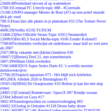
226
08:48
Nederland stevent af op watertekort
17
08:35
Centraal FC Utrecht topic #88 - #CorreiaIn
151
08:33
NPO-manager Menno de Boer (47) op non-actief stuurde
dick-pic rond
7
08:31
Draai hier alle platen in je platenkast #32 (The Torture Never
Stops)
46
08:29
[Netflix #210] TUDUM
124
08:23
[Het Officiële Steam Topic #201] Steamrolled
120
08:03
Het RLS Social Media-topic #160 Zonder Kolonel!!
77
08:00
Techniekles verdwijnt uit onderbouw: maar half zo veel uren
als 2007
25
07:58
Op vakantie met (kleine) kinderen #30
106
07:55
[Breien] Deel 21, met zomerbreisels
18
07:39
William Orbit overleden
71
06:34
MODUS Super Series Darts #2: 's werelds mooiste
dartskweekvijver
277
06:26
Tropisch aquarium #73 - Het blijft toch kriebelen.
4
05:26
EK Atletiek 2026 te Birmingham #1
195
05:16
[SBS6] De Oranjezomer #10 Helene je kan het niet stop
ermee
249
05:15
[Centraal] Ruimtevaart / SpaceX #87 Rondje oceaan
233
04:34
Israel en Gaza #17
30
02:39
Transfergeruchten en contractverlenging #83
160
02:32
Oorlog in Oekraïne #1318 Drone baby drone
134
01:36
[DRT SC] #6: RendacGoden sponsored by TONZON