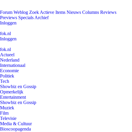
Forum
Weblog
Zoek
Actieve Items
Nieuws
Columns
Reviews
Previews
Specials
Archief
Inloggen
fok.nl
Inloggen
fok.nl
Actueel
Nederland
Internationaal
Economie
Politiek
Tech
Showbiz en Gossip
Opmerkelijk
Entertainment
Showbiz en Gossip
Muziek
Film
Televisie
Media & Cultuur
Bioscoopagenda