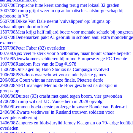
30
07/08
Tropische hitte keert zondag terug met lokaal 32 graden
30
07/08
Trump grijpt weer in op automatisch staatsburgerschap bij
geboorte in VS
56
07/08
Dikke Van Dale neemt 'vulvalippen' op: 'stigma op
schaamlippen doorbreken'
15
07/08
Meta krijgt half miljard boete voor mentale schade bij jongeren
20
07/08
Denemarken pakt AI-gebruik in scholen aan: extra mondelinge
examens
25
07/08
Peter Faber (82) overleden
0
07/08
Ajax veel te sterk voor Shelbourne, maar houdt schade beperkt
1
07/08
Nieuwkomers schitteren bij ruime Europese zege FC Twente
19
07/08
Random Pics van de Dag #1978
15
06/08
Ontslagen bij Halo Studios na Campaign Evolved
19
06/08
PS5-doos waarschuwt voor einde fysieke games
2
06/08
Le Court wint na nerveuze finale, Pieterse derde
29
06/08
NPO-manager Menno de Boer geschorst na dickpic in
groepsapp
40
06/08
Duitser (93) crasht met quad tegen boom, vier gewonden
47
06/08
Trump wil dat J.D. Vance hem in 2028 opvolgt
1
06/08
Lemmen boekt eerste profzege in zware Ronde van Polen-rit
24
06/08
'Zwarte weduwes' in Rusland trouwen soldaten voor
overlijdensuitkering
14
06/08
Zangeres en Idols-jurylid Jerney Kaagman op 79-jarige leeftijd
overleden