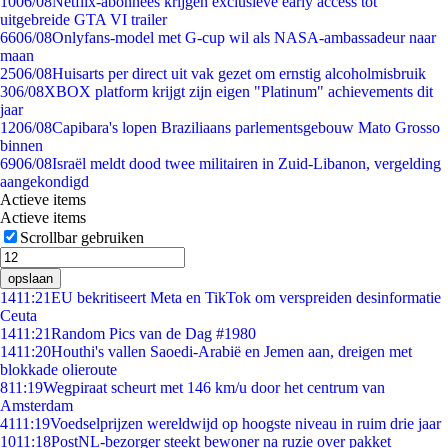
10
06/08
Netflix-abonnees krijgen exclusieve early access tot
uitgebreide GTA VI trailer
66
06/08
Onlyfans-model met G-cup wil als NASA-ambassadeur naar
maan
25
06/08
Huisarts per direct uit vak gezet om ernstig alcoholmisbruik
3
06/08
XBOX platform krijgt zijn eigen "Platinum" achievements dit
jaar
12
06/08
Capibara's lopen Braziliaans parlementsgebouw Mato Grosso
binnen
69
06/08
Israël meldt dood twee militairen in Zuid-Libanon, vergelding
aangekondigd
Actieve items
Actieve items
Scrollbar gebruiken
opslaan
14
11:21
EU bekritiseert Meta en TikTok om verspreiden desinformatie
Ceuta
14
11:21
Random Pics van de Dag #1980
14
11:20
Houthi's vallen Saoedi-Arabië en Jemen aan, dreigen met
blokkade olieroute
8
11:19
Wegpiraat scheurt met 146 km/u door het centrum van
Amsterdam
41
11:19
Voedselprijzen wereldwijd op hoogste niveau in ruim drie jaar
10
11:18
PostNL-bezorger steekt bewoner na ruzie over pakket