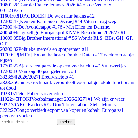
198
01:28
Tour de France femmes 2026 #4 op de Ventoux
6
01:21
Ps 5
116
01:03
[DAGBOEK] De weg naar balans #12
173
00:47
[Keuken Kampioen Divisie] #44 Vitesse mag weg
273
00:44
De Avondetappe #176 - Met Ellen ten Damme.
4
00:40
Het gezellige Eurojackpot KNVB Bekertopic 2026/27 #1
186
00:35
Big Brother International # 56 Worlds RLS, BBs, GH, GF,
OT
202
00:32
Politieke meme's en spotprenten #11
117
00:23
[MTV] Ex on the beach Double Dutch #17 wederom aapjes
kijken
177
00:22
Ajax is een parodie op een voetbalclub #7 Vuurwerkjes
172
00:16
Vandaag 40 jaar geleden... #3
38
23:54
[2026/2027] Eredivisietoto #1
28
23:36
Chinese rechtbank veroordeelt voormalige lokale functionaris
tot dood
19
23:07
Peter Faber is overleden
110
22:45
[FOK!Voetbalmanager 2026/2027] #1 We zijn er weer
90
22:36
ARC Raiders #7 - Don’t forget about Stella Montis
32
22:27
Congo verbiedt export van koper en kobalt, Europa zal
gevolgen voelen