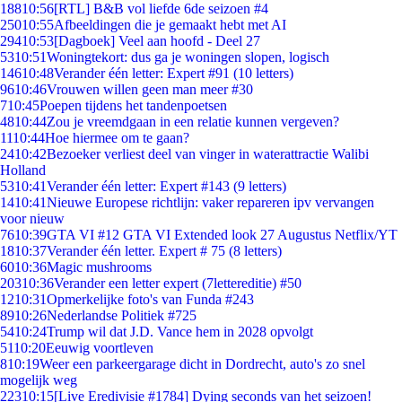
188
10:56
[RTL] B&B vol liefde 6de seizoen #4
250
10:55
Afbeeldingen die je gemaakt hebt met AI
294
10:53
[Dagboek] Veel aan hoofd - Deel 27
53
10:51
Woningtekort: dus ga je woningen slopen, logisch
146
10:48
Verander één letter: Expert #91 (10 letters)
96
10:46
Vrouwen willen geen man meer #30
7
10:45
Poepen tijdens het tandenpoetsen
48
10:44
Zou je vreemdgaan in een relatie kunnen vergeven?
11
10:44
Hoe hiermee om te gaan?
24
10:42
Bezoeker verliest deel van vinger in waterattractie Walibi
Holland
53
10:41
Verander één letter: Expert #143 (9 letters)
14
10:41
Nieuwe Europese richtlijn: vaker repareren ipv vervangen
voor nieuw
76
10:39
GTA VI #12 GTA VI Extended look 27 Augustus Netflix/YT
18
10:37
Verander één letter. Expert # 75 (8 letters)
60
10:36
Magic mushrooms
203
10:36
Verander een letter expert (7lettereditie) #50
12
10:31
Opmerkelijke foto's van Funda #243
89
10:26
Nederlandse Politiek #725
54
10:24
Trump wil dat J.D. Vance hem in 2028 opvolgt
51
10:20
Eeuwig voortleven
8
10:19
Weer een parkeergarage dicht in Dordrecht, auto's zo snel
mogelijk weg
223
10:15
[Live Eredivisie #1784] Dying seconds van het seizoen!