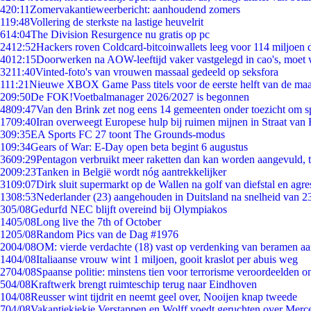
4
20:11
Zomervakantieweerbericht: aanhoudend zomers
1
19:48
Vollering de sterkste na lastige heuvelrit
6
14:04
The Division Resurgence nu gratis op pc
24
12:52
Hackers roven Coldcard-bitcoinwallets leeg voor 114 miljoen d
40
12:15
Doorwerken na AOW-leeftijd vaker vastgelegd in cao's, moet
32
11:40
Vinted-foto's van vrouwen massaal gedeeld op seksfora
1
11:21
Nieuwe XBOX Game Pass titels voor de eerste helft van de ma
2
09:50
De FOK!Voetbalmanager 2026/2027 is begonnen
48
09:47
Van den Brink zet nog eens 14 gemeenten onder toezicht om s
17
09:40
Iran overweegt Europese hulp bij ruimen mijnen in Straat va
3
09:35
EA Sports FC 27 toont The Grounds-modus
1
09:34
Gears of War: E-Day open beta begint 6 augustus
36
09:29
Pentagon verbruikt meer raketten dan kan worden aangevuld, t
20
09:23
Tanken in België wordt nóg aantrekkelijker
31
09:07
Dirk sluit supermarkt op de Wallen na golf van diefstal en agre
13
08:53
Nederlander (23) aangehouden in Duitsland na snelheid van 
3
05/08
Gedurfd NEC blijft overeind bij Olympiakos
14
05/08
Long live the 7th of October
12
05/08
Random Pics van de Dag #1976
20
04/08
OM: vierde verdachte (18) vast op verdenking van beramen aa
14
04/08
Italiaanse vrouw wint 1 miljoen, gooit kraslot per abuis weg
27
04/08
Spaanse politie: minstens tien voor terrorisme veroordeelden 
5
04/08
Kraftwerk brengt ruimteschip terug naar Eindhoven
1
04/08
Reusser wint tijdrit en neemt geel over, Nooijen knap tweede
7
04/08
Vakantiekiekje Verstappen en Wolff voedt geruchten over Merc