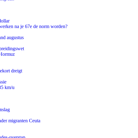
ollar
 werken na je 67e de norm worden?
and augustus
preidingswet
n Hormuz
ekort dreigt
ssie
235 km/u
nslag
onder migranten Ceuta
edes-overstap