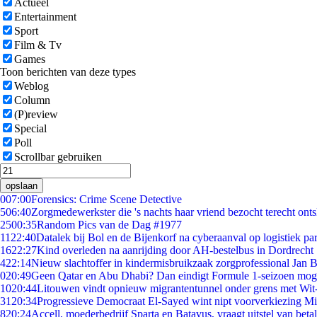
Actueel
Entertainment
Sport
Film & Tv
Games
Toon berichten van deze types
Weblog
Column
(P)review
Special
Poll
Scrollbar gebruiken
opslaan
0
07:00
Forensics: Crime Scene Detective
5
06:40
Zorgmedewerkster die 's nachts haar vriend bezocht terecht ont
25
00:35
Random Pics van de Dag #1977
11
22:40
Datalek bij Bol en de Bijenkorf na cyberaanval op logistiek pa
16
22:27
Kind overleden na aanrijding door AH-bestelbus in Dordrecht
4
22:14
Nieuw slachtoffer in kindermisbruikzaak zorgprofessional Jan B
0
20:49
Geen Qatar en Abu Dhabi? Dan eindigt Formule 1-seizoen moge
10
20:44
Litouwen vindt opnieuw migrantentunnel onder grens met Wit
31
20:34
Progressieve Democraat El-Sayed wint nipt voorverkiezing M
8
20:24
Accell, moederbedrijf Sparta en Batavus, vraagt uitstel van beta