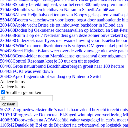
18
04/08
Spotify bereikt mijlpaal, voor het eerst 300 miljoen premium-
27
04/08
Houthi's vallen luchthaven Najran in Saoedi-Arabië aan
32
04/08
Albert Heijn halveert tempo van Koopzegels sparen vanaf sep
55
04/08
Boeren waarschuwen voor lagere oogst door aanhoudende hitt
20
04/08
Apple vecht Britse eis tot inbouwen backdoor in iCloud aan
26
04/08
Doden bij Oekraïense droneaanvallen op Moskou en Sint-Pete
16
04/08
Ruim 1 op de 7 Nederlanders gaan deze zomer onverzekerd op
23
04/08
Onderzoek naar flyers met waarschuwing voor 'Israëlische oor
81
04/08
'Witte' mannen discrimineren is volgens OM geen enkel probl
5
04/08
Street Fighter 6-fans weer over de zeik vanwege nieuwste patch
30
04/08
Ceuta-leider noemt Marokkaanse grensaanval door migranten 
5
04/08
Control Resonant kost je 30 uur om uit te spelen
6
04/08
Grote natuurbrand Boschhuizerbergen groeit naar 100 hectare
6
04/08
FOK! was even down
2
04/08
Apex Legends stopt vandaag op Nintendo Switch
Actieve items
Actieve items
Scrollbar gebruiken
opslaan
5
07:22
Zorgmedewerkster die 's nachts haar vriend bezocht terecht ont
31
07:13
Progressieve Democraat El-Sayed wint nipt voorverkiezing M
40
06:59
Doorwerken na AOW-leeftijd vaker vastgelegd in cao's, moet
11
06:42
Datalek bij Bol en de Bijenkorf na cyberaanval op logistiek pa