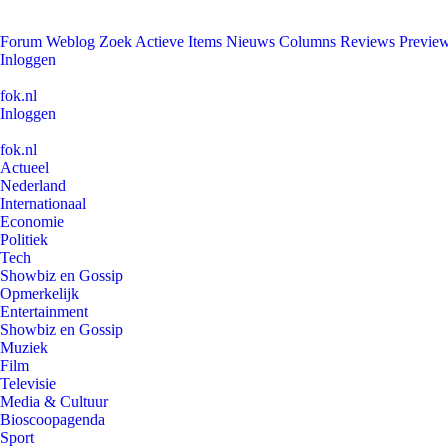
Forum
Weblog
Zoek
Actieve Items
Nieuws
Columns
Reviews
Previe
Inloggen
fok.nl
Inloggen
fok.nl
Actueel
Nederland
Internationaal
Economie
Politiek
Tech
Showbiz en Gossip
Opmerkelijk
Entertainment
Showbiz en Gossip
Muziek
Film
Televisie
Media & Cultuur
Bioscoopagenda
Sport