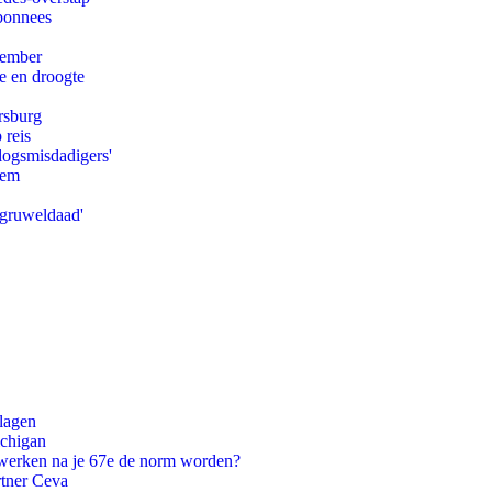
abonnees
tember
e en droogte
rsburg
 reis
logsmisdadigers'
eem
'gruweldaad'
slagen
ichigan
 werken na je 67e de norm worden?
rtner Ceva