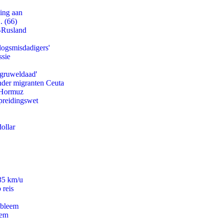
ling aan
. (66)
-Rusland
logsmisdadigers'
ssie
'gruweldaad'
onder migranten Ceuta
n Hormuz
preidingswet
ollar
235 km/u
 reis
obleem
eem