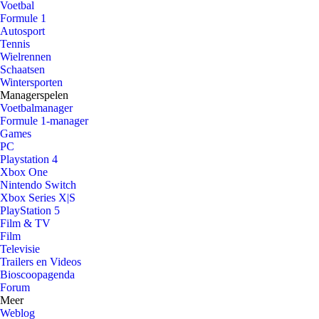
Voetbal
Formule 1
Autosport
Tennis
Wielrennen
Schaatsen
Wintersporten
Managerspelen
Voetbalmanager
Formule 1-manager
Games
PC
Playstation 4
Xbox One
Nintendo Switch
Xbox Series X|S
PlayStation 5
Film & TV
Film
Televisie
Trailers en Videos
Bioscoopagenda
Forum
Meer
Weblog