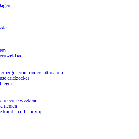
slagen
ssie
eem
'gruweldaad'
 verbergen voor ouders ultimatum
nse asielzoeker
obleem
o in eerste weekend
eid nemen
komt na elf jaar vrij