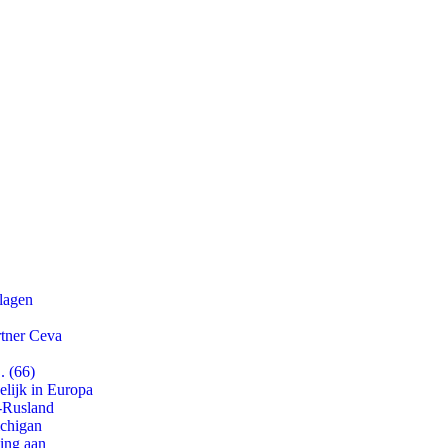
slagen
rtner Ceva
. (66)
lijk in Europa
-Rusland
ichigan
ling aan