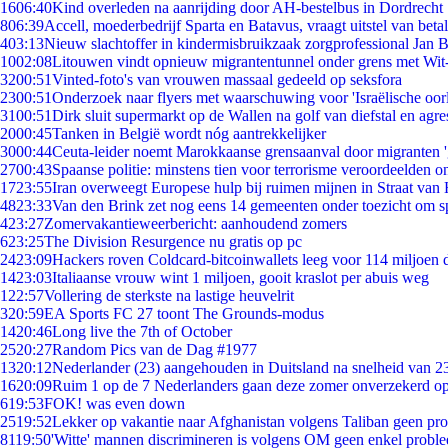
16
06:40
Kind overleden na aanrijding door AH-bestelbus in Dordrecht
8
06:39
Accell, moederbedrijf Sparta en Batavus, vraagt uitstel van beta
4
03:13
Nieuw slachtoffer in kindermisbruikzaak zorgprofessional Jan B
10
02:08
Litouwen vindt opnieuw migrantentunnel onder grens met Wit
32
00:51
Vinted-foto's van vrouwen massaal gedeeld op seksfora
23
00:51
Onderzoek naar flyers met waarschuwing voor 'Israëlische oor
31
00:51
Dirk sluit supermarkt op de Wallen na golf van diefstal en agre
20
00:45
Tanken in België wordt nóg aantrekkelijker
30
00:44
Ceuta-leider noemt Marokkaanse grensaanval door migranten 
27
00:43
Spaanse politie: minstens tien voor terrorisme veroordeelden 
17
23:55
Iran overweegt Europese hulp bij ruimen mijnen in Straat va
48
23:33
Van den Brink zet nog eens 14 gemeenten onder toezicht om s
4
23:27
Zomervakantieweerbericht: aanhoudend zomers
6
23:25
The Division Resurgence nu gratis op pc
24
23:09
Hackers roven Coldcard-bitcoinwallets leeg voor 114 miljoen d
14
23:03
Italiaanse vrouw wint 1 miljoen, gooit kraslot per abuis weg
1
22:57
Vollering de sterkste na lastige heuvelrit
3
20:59
EA Sports FC 27 toont The Grounds-modus
14
20:46
Long live the 7th of October
25
20:27
Random Pics van de Dag #1977
13
20:12
Nederlander (23) aangehouden in Duitsland na snelheid van 
16
20:09
Ruim 1 op de 7 Nederlanders gaan deze zomer onverzekerd op
6
19:53
FOK! was even down
25
19:52
Lekker op vakantie naar Afghanistan volgens Taliban geen pr
81
19:50
'Witte' mannen discrimineren is volgens OM geen enkel probl