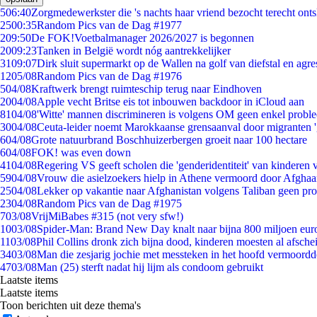
5
06:40
Zorgmedewerkster die 's nachts haar vriend bezocht terecht ont
25
00:35
Random Pics van de Dag #1977
2
09:50
De FOK!Voetbalmanager 2026/2027 is begonnen
20
09:23
Tanken in België wordt nóg aantrekkelijker
31
09:07
Dirk sluit supermarkt op de Wallen na golf van diefstal en agre
12
05/08
Random Pics van de Dag #1976
5
04/08
Kraftwerk brengt ruimteschip terug naar Eindhoven
20
04/08
Apple vecht Britse eis tot inbouwen backdoor in iCloud aan
81
04/08
'Witte' mannen discrimineren is volgens OM geen enkel probl
30
04/08
Ceuta-leider noemt Marokkaanse grensaanval door migranten 
6
04/08
Grote natuurbrand Boschhuizerbergen groeit naar 100 hectare
6
04/08
FOK! was even down
41
04/08
Regering VS geeft scholen die 'genderidentiteit' van kinderen
59
04/08
Vrouw die asielzoekers hielp in Athene vermoord door Afghaa
25
04/08
Lekker op vakantie naar Afghanistan volgens Taliban geen pr
23
04/08
Random Pics van de Dag #1975
7
03/08
VrijMiBabes #315 (not very sfw!)
10
03/08
Spider-Man: Brand New Day knalt naar bijna 800 miljoen eur
11
03/08
Phil Collins dronk zich bijna dood, kinderen moesten al afsch
34
03/08
Man die zesjarig jochie met messteken in het hoofd vermoordde 
47
03/08
Man (25) sterft nadat hij lijm als condoom gebruikt
Laatste items
Laatste items
Toon berichten uit deze thema's