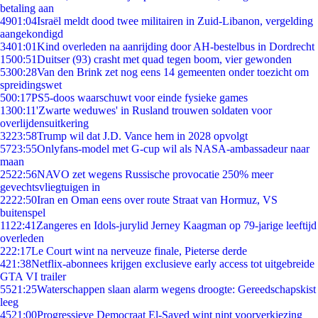
betaling aan
49
01:04
Israël meldt dood twee militairen in Zuid-Libanon, vergelding
aangekondigd
34
01:01
Kind overleden na aanrijding door AH-bestelbus in Dordrecht
15
00:51
Duitser (93) crasht met quad tegen boom, vier gewonden
53
00:28
Van den Brink zet nog eens 14 gemeenten onder toezicht om
spreidingswet
5
00:17
PS5-doos waarschuwt voor einde fysieke games
13
00:11
'Zwarte weduwes' in Rusland trouwen soldaten voor
overlijdensuitkering
32
23:58
Trump wil dat J.D. Vance hem in 2028 opvolgt
57
23:55
Onlyfans-model met G-cup wil als NASA-ambassadeur naar
maan
25
22:56
NAVO zet wegens Russische provocatie 250% meer
gevechtsvliegtuigen in
22
22:50
Iran en Oman eens over route Straat van Hormuz, VS
buitenspel
11
22:41
Zangeres en Idols-jurylid Jerney Kaagman op 79-jarige leeftijd
overleden
2
22:17
Le Court wint na nerveuze finale, Pieterse derde
4
21:38
Netflix-abonnees krijgen exclusieve early access tot uitgebreide
GTA VI trailer
55
21:25
Waterschappen slaan alarm wegens droogte: Gereedschapskist
leeg
45
21:00
Progressieve Democraat El-Sayed wint nipt voorverkiezing