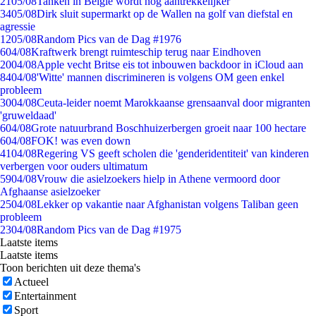
21
05/08
Tanken in België wordt nóg aantrekkelijker
34
05/08
Dirk sluit supermarkt op de Wallen na golf van diefstal en
agressie
12
05/08
Random Pics van de Dag #1976
6
04/08
Kraftwerk brengt ruimteschip terug naar Eindhoven
20
04/08
Apple vecht Britse eis tot inbouwen backdoor in iCloud aan
84
04/08
'Witte' mannen discrimineren is volgens OM geen enkel
probleem
30
04/08
Ceuta-leider noemt Marokkaanse grensaanval door migranten
'gruweldaad'
6
04/08
Grote natuurbrand Boschhuizerbergen groeit naar 100 hectare
6
04/08
FOK! was even down
41
04/08
Regering VS geeft scholen die 'genderidentiteit' van kinderen
verbergen voor ouders ultimatum
59
04/08
Vrouw die asielzoekers hielp in Athene vermoord door
Afghaanse asielzoeker
25
04/08
Lekker op vakantie naar Afghanistan volgens Taliban geen
probleem
23
04/08
Random Pics van de Dag #1975
Laatste items
Laatste items
Toon berichten uit deze thema's
Actueel
Entertainment
Sport