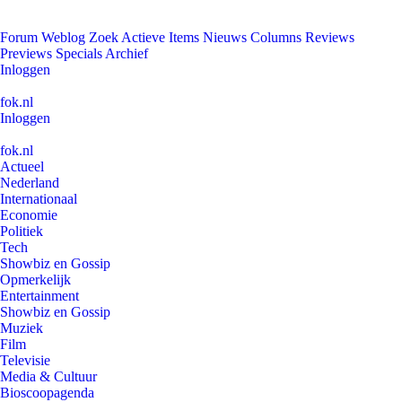
Forum
Weblog
Zoek
Actieve Items
Nieuws
Columns
Reviews
Previews
Specials
Archief
Inloggen
fok.nl
Inloggen
fok.nl
Actueel
Nederland
Internationaal
Economie
Politiek
Tech
Showbiz en Gossip
Opmerkelijk
Entertainment
Showbiz en Gossip
Muziek
Film
Televisie
Media & Cultuur
Bioscoopagenda