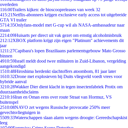
overleden
1
16:00
Trailers kijken: de bioscoopreleases van week 32
4
15:21
Netflix-abonnees krijgen exclusieve early access tot uitgebreide
GTA VI trailer
57
14:35
Onlyfans-model met G-cup wil als NASA-ambassadeur naar
maan
22
14:09
Huisarts per direct uit vak gezet om ernstig alcoholmisbruik
2
12:12
XBOX platform krijgt zijn eigen "Platinum" achievements dit
jaar
12
11:27
Capibara's lopen Braziliaans parlementsgebouw Mato Grosso
binnen
49
10:59
Israël meldt dood twee militairen in Zuid-Libanon, vergelding
aangekondigd
15
10:48
Hiroshima herdenkt slachtoffers atoombom, 81 jaar later
16
10:32
Drone met explosieven bij Duits vliegveld voedt vrees voor
hybride aanval
32
10:28
Wakker Dier dient klacht in tegen insectenfabriek Protix om
duurzaamheidsclaims
22
10:16
Iran en Oman eens over route Straat van Hormuz, VS
buitenspel
25
10:08
NAVO zet wegens Russische provocatie 250% meer
gevechtsvliegtuigen in
55
09:33
Waterschappen slaan alarm wegens droogte: Gereedschapskist
leeg
1
07:00
Forensics: Crime Scene Detective