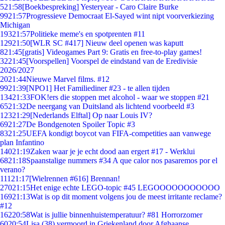
5
21:58
[Boekbespreking] Yesteryear - Caro Claire Burke
99
21:57
Progressieve Democraat El-Sayed wint nipt voorverkiezing
Michigan
193
21:57
Politieke meme's en spotprenten #11
129
21:50
[WLR SC #417] Nieuw deel openen was kaputt
8
21:45
[gratis] Videogames Part 9: Gratis en free-to-play games!
32
21:45
[Voorspellen] Voorspel de eindstand van de Eredivisie
2026/2027
20
21:44
Nieuwe Marvel films. #12
99
21:39
[NPO1] Het Familiediner #23 - te allen tijden
134
21:33
FOK!ers die stoppen met alcohol - waar we stoppen #21
65
21:32
De neergang van Duitsland als lichtend voorbeeld #3
123
21:29
[Nederlands Elftal] Op naar Louis IV?
69
21:27
De Bondgenoten Spoiler Topic #3
83
21:25
UEFA kondigt boycot van FIFA-competities aan vanwege
plan Infantino
140
21:19
Zaken waar je je echt dood aan ergert #17 - Werklui
68
21:18
Spaanstalige nummers #34 A que calor nos pasaremos por el
verano?
111
21:17
[Wielrennen #616] Brennan!
270
21:15
Het enige echte LEGO-topic #45 LEGOOOOOOOOOOO
169
21:13
Wat is op dit moment volgens jou de meest irritante reclame?
#12
162
20:58
Wat is jullie binnenhuistemperatuur? #81 Horrorzomer
60
20:54
Lisa (38) vermoord in Griekenland door Afghaanse