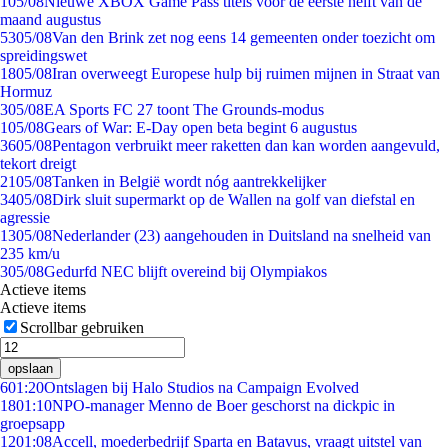
1
05/08
Nieuwe XBOX Game Pass titels voor de eerste helft van de
maand augustus
53
05/08
Van den Brink zet nog eens 14 gemeenten onder toezicht om
spreidingswet
18
05/08
Iran overweegt Europese hulp bij ruimen mijnen in Straat van
Hormuz
3
05/08
EA Sports FC 27 toont The Grounds-modus
1
05/08
Gears of War: E-Day open beta begint 6 augustus
36
05/08
Pentagon verbruikt meer raketten dan kan worden aangevuld,
tekort dreigt
21
05/08
Tanken in België wordt nóg aantrekkelijker
34
05/08
Dirk sluit supermarkt op de Wallen na golf van diefstal en
agressie
13
05/08
Nederlander (23) aangehouden in Duitsland na snelheid van
235 km/u
3
05/08
Gedurfd NEC blijft overeind bij Olympiakos
Actieve items
Actieve items
Scrollbar gebruiken
opslaan
6
01:20
Ontslagen bij Halo Studios na Campaign Evolved
18
01:10
NPO-manager Menno de Boer geschorst na dickpic in
groepsapp
12
01:08
Accell, moederbedrijf Sparta en Batavus, vraagt uitstel van