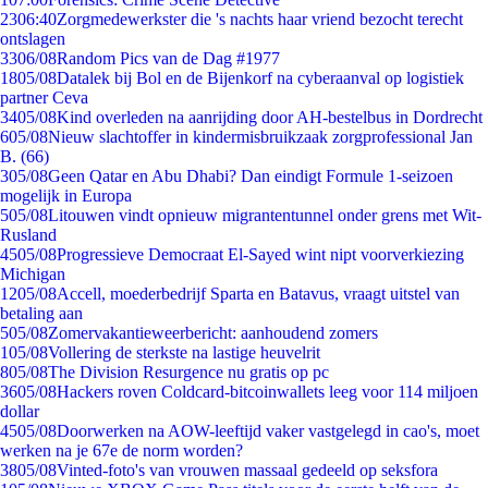
23
06:40
Zorgmedewerkster die 's nachts haar vriend bezocht terecht
ontslagen
33
06/08
Random Pics van de Dag #1977
18
05/08
Datalek bij Bol en de Bijenkorf na cyberaanval op logistiek
partner Ceva
34
05/08
Kind overleden na aanrijding door AH-bestelbus in Dordrecht
6
05/08
Nieuw slachtoffer in kindermisbruikzaak zorgprofessional Jan
B. (66)
3
05/08
Geen Qatar en Abu Dhabi? Dan eindigt Formule 1-seizoen
mogelijk in Europa
5
05/08
Litouwen vindt opnieuw migrantentunnel onder grens met Wit-
Rusland
45
05/08
Progressieve Democraat El-Sayed wint nipt voorverkiezing
Michigan
12
05/08
Accell, moederbedrijf Sparta en Batavus, vraagt uitstel van
betaling aan
5
05/08
Zomervakantieweerbericht: aanhoudend zomers
1
05/08
Vollering de sterkste na lastige heuvelrit
8
05/08
The Division Resurgence nu gratis op pc
36
05/08
Hackers roven Coldcard-bitcoinwallets leeg voor 114 miljoen
dollar
45
05/08
Doorwerken na AOW-leeftijd vaker vastgelegd in cao's, moet
werken na je 67e de norm worden?
38
05/08
Vinted-foto's van vrouwen massaal gedeeld op seksfora