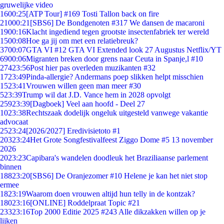
gruwelijke video
16
00:25
[ATP Tour] #169 Tosti Tallon back on fire
210
00:21
[SBS6] De Bondgenoten #317 We dansen de macaroni
19
00:16
Klacht ingediend tegen grootste insectenfabriek ter wereld
15
00:08
Hoe ga jij om met een relatiebreuk?
37
00:07
GTA VI #12 GTA VI Extended look 27 Augustus Netflix/YT
69
00:06
Migranten breken door grens naar Ceuta in Spanje,l #10
274
23:56
Post hier pas overleden muzikanten #32
17
23:49
Pinda-allergie? Andermans poep slikken helpt misschien
15
23:41
Vrouwen willen geen man meer #30
5
23:39
Trump wil dat J.D. Vance hem in 2028 opvolgt
259
23:39
[Dagboek] Veel aan hoofd - Deel 27
10
23:38
Rechtszaak dodelijk ongeluk uitgesteld vanwege vakantie
advocaat
25
23:24
[2026/2027] Eredivisietoto #1
203
23:24
Het Grote Songfestivalfeest Ziggo Dome #5 13 november
2026
20
23:23
Capibara's wandelen doodleuk het Braziliaanse parlement
binnen
188
23:20
[SBS6] De Oranjezomer #10 Helene je kan het niet stop
ermee
18
23:19
Waarom doen vrouwen altijd hun telly in de kontzak?
180
23:16
[ONLINE] Roddelpraat Topic #21
233
23:16
Top 2000 Editie 2025 #243 Alle dikzakken willen op je
lijken