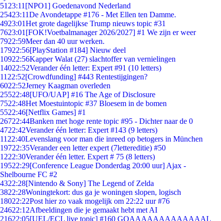
51
23:11
[NPO1] Goedenavond Nederland
254
23:11
De Avondetappe #176 - Met Ellen ten Damme.
49
23:01
Het grote dagelijkse Trump nieuws topic #31
76
23:01
[FOK!Voetbalmanager 2026/2027] #1 We zijn er weer
79
22:59
Meer dan 40 uur werken.
179
22:56
[PlayStation #184] Nieuw deel
109
22:56
Kapper Walat (27) slachtoffer van vernielingen
140
22:52
Verander één letter: Expert #91 (10 letters)
11
22:52
[Crowdfunding] #443 Rentestijgingen?
60
22:52
Jerney Kaagman overleden
255
22:48
[UFO/UAP] #16 The Age of Disclosure
75
22:48
Het Moestuintopic #37 Bloesem in de bomen
55
22:46
[Netflix Games] #1
267
22:44
Banken met hoge rente topic #95 - Dichter naar de 0
47
22:42
Verander één letter: Expert #143 (9 letters)
11
22:40
Levenslang voor man die inreed op betogers in München
197
22:35
Verander een letter expert (7lettereditie) #50
12
22:30
Verander één letter. Expert # 75 (8 letters)
195
22:29
[Conference League Donderdag 20:00 uur] Ajax -
Shelbourne FC #2
43
22:28
[Nintendo & Sony] The Legend of Zelda
38
22:28
Woningtekort: dus ga je woningen slopen, logisch
180
22:22
Post hier zo vaak mogelijk om 22:22 uur #76
246
22:12
Afbeeldingen die je gemaakt hebt met AI
216
22:05
[UEL/ECL live topic] #160 GOAAAAAAAAAAAAAL