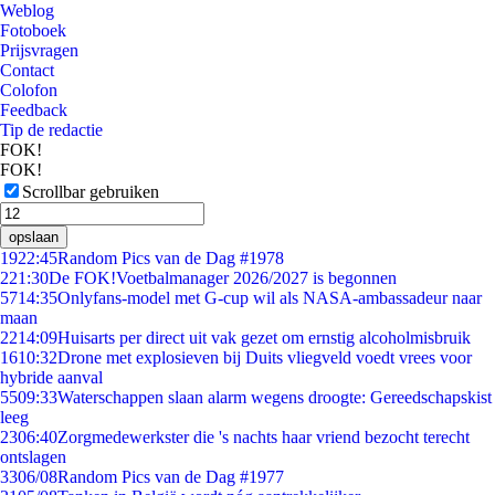
Weblog
Fotoboek
Prijsvragen
Contact
Colofon
Feedback
Tip de redactie
FOK!
FOK!
Scrollbar gebruiken
opslaan
19
22:45
Random Pics van de Dag #1978
2
21:30
De FOK!Voetbalmanager 2026/2027 is begonnen
57
14:35
Onlyfans-model met G-cup wil als NASA-ambassadeur naar
maan
22
14:09
Huisarts per direct uit vak gezet om ernstig alcoholmisbruik
16
10:32
Drone met explosieven bij Duits vliegveld voedt vrees voor
hybride aanval
55
09:33
Waterschappen slaan alarm wegens droogte: Gereedschapskist
leeg
23
06:40
Zorgmedewerkster die 's nachts haar vriend bezocht terecht
ontslagen
33
06/08
Random Pics van de Dag #1977