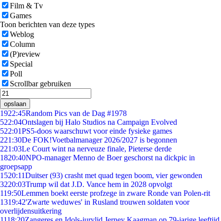
Film & Tv
Games
Toon berichten van deze types
Weblog
Column
(P)review
Special
Poll
Scrollbar gebruiken
opslaan
19
22:45
Random Pics van de Dag #1978
5
22:04
Ontslagen bij Halo Studios na Campaign Evolved
5
22:01
PS5-doos waarschuwt voor einde fysieke games
2
21:30
De FOK!Voetbalmanager 2026/2027 is begonnen
2
21:03
Le Court wint na nerveuze finale, Pieterse derde
18
20:40
NPO-manager Menno de Boer geschorst na dickpic in
groepsapp
15
20:11
Duitser (93) crasht met quad tegen boom, vier gewonden
32
20:03
Trump wil dat J.D. Vance hem in 2028 opvolgt
1
19:50
Lemmen boekt eerste profzege in zware Ronde van Polen-rit
13
19:42
'Zwarte weduwes' in Rusland trouwen soldaten voor
overlijdensuitkering
11
18:20
Zangeres en Idols-jurylid Jerney Kaagman op 79-jarige leeftijd