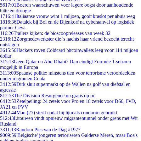
56
17:01
Boeren waarschuwen voor lagere oogst door aanhoudende
hitte en droogte
17
16:41
Italiaanse vrouw wint 1 miljoen, gooit kraslot per abuis weg
18
16:36
Datalek bij Bol en de Bijenkorf na cyberaanval op logistiek
partner Ceva
1
16:26
Trailers kijken: de bioscoopreleases van week 32
23
16:12
Zorgmedewerkster die 's nachts haar vriend bezocht terecht
ontslagen
36
15:56
Hackers roven Coldcard-bitcoinwallets leeg voor 114 miljoen
dollar
3
15:13
Geen Qatar en Abu Dhabi? Dan eindigt Formule 1-seizoen
mogelijk in Europa
31
13:00
Spaanse politie: minstens tien voor terrorisme veroordeelden
onder migranten Ceuta
34
12:59
Dirk sluit supermarkt op de Wallen na golf van diefstal en
agressie
8
12:53
The Division Resurgence nu gratis op pc
64
12:53
Zetelpeiling: 24 zetels voor Pro en 18 zetels voor D66, FvD,
JA21 en PVV
49
12:44
Man (25) sterft nadat hij lijm als condoom gebruikt
5
12:43
Litouwen vindt opnieuw migrantentunnel onder grens met Wit-
Rusland
33
11:13
Random Pics van de Dag #1977
90
09:59
'Belgische' jongeren terroriseren Galderse Meren, maar Boa's
pakken topless zonnen aan