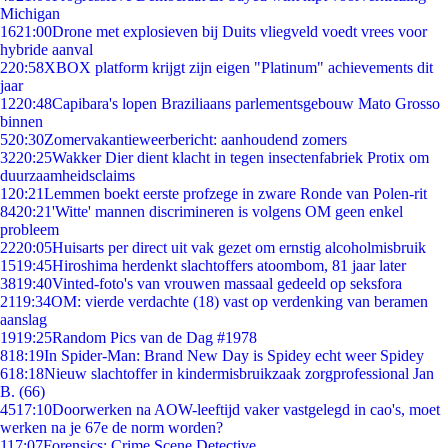
Michigan
16
21:00
Drone met explosieven bij Duits vliegveld voedt vrees voor
hybride aanval
2
20:58
XBOX platform krijgt zijn eigen "Platinum" achievements dit
jaar
12
20:48
Capibara's lopen Braziliaans parlementsgebouw Mato Grosso
binnen
5
20:30
Zomervakantieweerbericht: aanhoudend zomers
32
20:25
Wakker Dier dient klacht in tegen insectenfabriek Protix om
duurzaamheidsclaims
1
20:21
Lemmen boekt eerste profzege in zware Ronde van Polen-rit
84
20:21
'Witte' mannen discrimineren is volgens OM geen enkel
probleem
22
20:05
Huisarts per direct uit vak gezet om ernstig alcoholmisbruik
15
19:45
Hiroshima herdenkt slachtoffers atoombom, 81 jaar later
38
19:40
Vinted-foto's van vrouwen massaal gedeeld op seksfora
21
19:34
OM: vierde verdachte (18) vast op verdenking van beramen
aanslag
19
19:25
Random Pics van de Dag #1978
8
18:19
In Spider-Man: Brand New Day is Spidey echt weer Spidey
6
18:18
Nieuw slachtoffer in kindermisbruikzaak zorgprofessional Jan
B. (66)
45
17:10
Doorwerken na AOW-leeftijd vaker vastgelegd in cao's, moet
werken na je 67e de norm worden?
1
17:07
Forensics: Crime Scene Detective