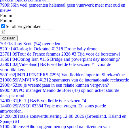
79
09:56
In veel gemeenten helemaal geen vuurwerk meer met oud en
nieuw
Forum
Forum
Scrollbar gebruiken
opslaan
7
01:18
Tony Scott (54) overleden
52
01:14
Oorlog in Oekraïne #1318 Drone baby drone
237
01:09
Tour de France femmes 2026 #3 Tijd voor de borstcrawl
186
01:04
Oorlog Iran #136 Bridge and powerplant day incoming?
228
01:02
[Videoland] B&B vol liefde 6de seizoen #1 voor de
vooruitkijkers
58
01:02
[INFLUENCERS #295] Van flodderslinger tot Shrek-crème
219
00:59
[AMV] VS #1312 spammers van de internationale rechtsorde
29
00:45
Zou je vreemdgaan in een relatie kunnen vergeven?
99
00:40
NPO-manager Menno de Boer (47) op non-actief stuurde
dick-pic rond
149
00:31
[RTL] B&B vol liefde 6de seizoen #4
144
00:29
[AKQ] #3384 Topic met vragen. En soms goede
antwoorden.
242
00:28
Totale zonsverduistering 12-08-2026 (Groenland, IJsland en
Spanje) #1
51
00:26
Perez Hilton opgenomen op spoed na uitzenden van