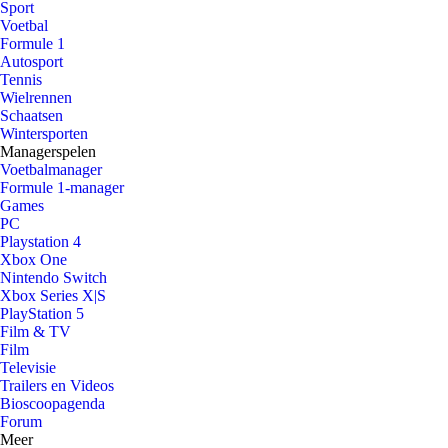
Sport
Voetbal
Formule 1
Autosport
Tennis
Wielrennen
Schaatsen
Wintersporten
Managerspelen
Voetbalmanager
Formule 1-manager
Games
PC
Playstation 4
Xbox One
Nintendo Switch
Xbox Series X|S
PlayStation 5
Film & TV
Film
Televisie
Trailers en Videos
Bioscoopagenda
Forum
Meer