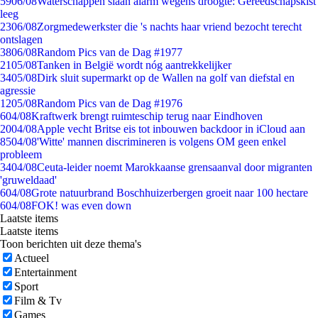
59
06/08
Waterschappen slaan alarm wegens droogte: Gereedschapskist
leeg
23
06/08
Zorgmedewerkster die 's nachts haar vriend bezocht terecht
ontslagen
38
06/08
Random Pics van de Dag #1977
21
05/08
Tanken in België wordt nóg aantrekkelijker
34
05/08
Dirk sluit supermarkt op de Wallen na golf van diefstal en
agressie
12
05/08
Random Pics van de Dag #1976
6
04/08
Kraftwerk brengt ruimteschip terug naar Eindhoven
20
04/08
Apple vecht Britse eis tot inbouwen backdoor in iCloud aan
85
04/08
'Witte' mannen discrimineren is volgens OM geen enkel
probleem
34
04/08
Ceuta-leider noemt Marokkaanse grensaanval door migranten
'gruweldaad'
6
04/08
Grote natuurbrand Boschhuizerbergen groeit naar 100 hectare
6
04/08
FOK! was even down
Laatste items
Laatste items
Toon berichten uit deze thema's
Actueel
Entertainment
Sport
Film & Tv
Games