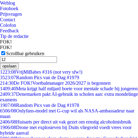
Weblog
Fotoboek
Prijsvragen
Contact
Colofon
Feedback
Tip de redactie
FOK!
FOK!
Scrollbar gebruiken
opslaan
12
23:08
VrijMiBabes #316 (not very sfw!)
35
23:07
Random Pics van de Dag #1979
2
14:30
De FOK!Voetbalmanager 2026/2027 is begonnen
14
09:40
Meta krijgt half miljard boete voor mentale schade bij jongeren
24
09:37
Denemarken pakt AI-gebruik in scholen aan: extra mondelinge
examens
19
07/08
Random Pics van de Dag #1978
65
06/08
Onlyfans-model met G-cup wil als NASA-ambassadeur naar
maan
24
06/08
Huisarts per direct uit vak gezet om ernstig alcoholmisbruik
19
06/08
Drone met explosieven bij Duits vliegveld voedt vrees voor
hybride aanval