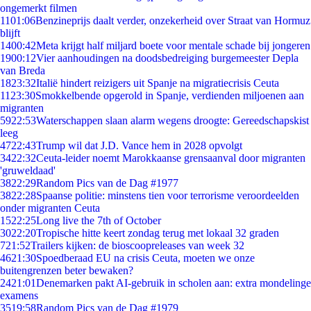
ongemerkt filmen
11
01:06
Benzineprijs daalt verder, onzekerheid over Straat van Hormuz
blijft
14
00:42
Meta krijgt half miljard boete voor mentale schade bij jongeren
19
00:12
Vier aanhoudingen na doodsbedreiging burgemeester Depla
van Breda
18
23:32
Italië hindert reizigers uit Spanje na migratiecrisis Ceuta
11
23:30
Smokkelbende opgerold in Spanje, verdienden miljoenen aan
migranten
59
22:53
Waterschappen slaan alarm wegens droogte: Gereedschapskist
leeg
47
22:43
Trump wil dat J.D. Vance hem in 2028 opvolgt
34
22:32
Ceuta-leider noemt Marokkaanse grensaanval door migranten
'gruweldaad'
38
22:29
Random Pics van de Dag #1977
38
22:28
Spaanse politie: minstens tien voor terrorisme veroordeelden
onder migranten Ceuta
15
22:25
Long live the 7th of October
30
22:20
Tropische hitte keert zondag terug met lokaal 32 graden
7
21:52
Trailers kijken: de bioscoopreleases van week 32
46
21:30
Spoedberaad EU na crisis Ceuta, moeten we onze
buitengrenzen beter bewaken?
24
21:01
Denemarken pakt AI-gebruik in scholen aan: extra mondelinge
examens
35
19:58
Random Pics van de Dag #1979