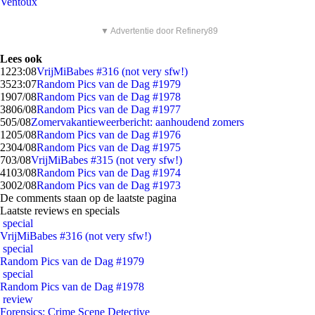
Ventoux
▼ Advertentie door Refinery89
Lees ook
12
23:08
VrijMiBabes #316 (not very sfw!)
35
23:07
Random Pics van de Dag #1979
19
07/08
Random Pics van de Dag #1978
38
06/08
Random Pics van de Dag #1977
5
05/08
Zomervakantieweerbericht: aanhoudend zomers
12
05/08
Random Pics van de Dag #1976
23
04/08
Random Pics van de Dag #1975
7
03/08
VrijMiBabes #315 (not very sfw!)
41
03/08
Random Pics van de Dag #1974
30
02/08
Random Pics van de Dag #1973
De comments staan op de laatste pagina
Laatste reviews en specials
special
VrijMiBabes #316 (not very sfw!)
special
Random Pics van de Dag #1979
special
Random Pics van de Dag #1978
review
Forensics: Crime Scene Detective