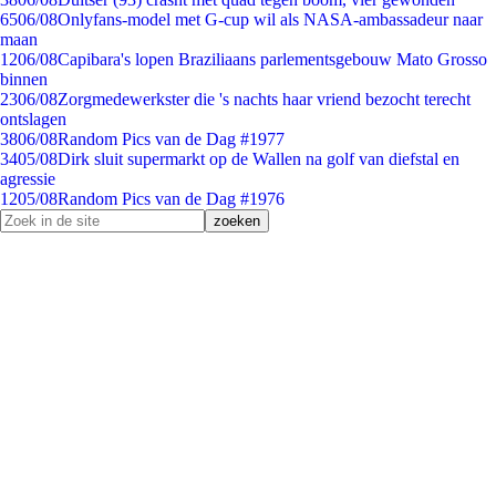
65
06/08
Onlyfans-model met G-cup wil als NASA-ambassadeur naar
maan
12
06/08
Capibara's lopen Braziliaans parlementsgebouw Mato Grosso
binnen
23
06/08
Zorgmedewerkster die 's nachts haar vriend bezocht terecht
ontslagen
38
06/08
Random Pics van de Dag #1977
34
05/08
Dirk sluit supermarkt op de Wallen na golf van diefstal en
agressie
12
05/08
Random Pics van de Dag #1976