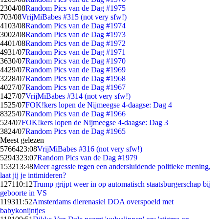
23
04/08
Random Pics van de Dag #1975
7
03/08
VrijMiBabes #315 (not very sfw!)
41
03/08
Random Pics van de Dag #1974
30
02/08
Random Pics van de Dag #1973
44
01/08
Random Pics van de Dag #1972
49
31/07
Random Pics van de Dag #1971
36
30/07
Random Pics van de Dag #1970
44
29/07
Random Pics van de Dag #1969
32
28/07
Random Pics van de Dag #1968
40
27/07
Random Pics van de Dag #1967
14
27/07
VrijMiBabes #314 (not very sfw!)
15
25/07
FOK!kers lopen de Nijmeegse 4-daagse: Dag 4
83
25/07
Random Pics van de Dag #1966
5
24/07
FOK!kers lopen de Nijmeegse 4-daagse: Dag 3
38
24/07
Random Pics van de Dag #1965
Meest gelezen
57664
23:08
VrijMiBabes #316 (not very sfw!)
52943
23:07
Random Pics van de Dag #1979
1532
13:48
Meer agressie tegen een andersluidende politieke mening,
laat jij je intimideren?
1271
10:12
Trump grijpt weer in op automatisch staatsburgerschap bij
geboorte in VS
1193
11:52
Amsterdams dierenasiel DOA overspoeld met
babykonijntjes