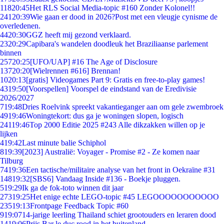
118
20:45
Het RLS Social Media-topic #160 Zonder Kolonel!!
241
20:39
Wie gaan er dood in 2026?Post met een vleugje cynisme de
overledenen.
44
20:30
GGZ heeft mij gezond verklaard.
23
20:29
Capibara's wandelen doodleuk het Braziliaanse parlement
binnen
257
20:25
[UFO/UAP] #16 The Age of Disclosure
137
20:20
[Wielrennen #616] Brennan!
10
20:13
[gratis] Videogames Part 9: Gratis en free-to-play games!
43
19:50
[Voorspellen] Voorspel de eindstand van de Eredivisie
2026/2027
7
19:48
Dries Roelvink spreekt vakantieganger aan om gele zwembroek
49
19:46
Woningtekort: dus ga je woningen slopen, logisch
241
19:46
Top 2000 Editie 2025 #243 Alle dikzakken willen op je
lijken
4
19:42
Last minute balie Schiphol
8
19:39
[2023] Australië: Voyager - Promise #2 - Ze komen naar
Tilburg
74
19:36
Een tactische/militaire analyse van het front in Oekraïne #31
148
19:32
[SBS6] Vandaag Inside #136 - Boekje pluggen.
5
19:29
Ik ga de fok-toto winnen dit jaar
273
19:25
Het enige echte LEGO-topic #45 LEGOOOOOOOOOOO
235
19:13
Frontpage Feedback Topic #60
9
19:07
14-jarige leerling Thailand schiet grootouders en leraren dood
14
19:06
Prijs Bar le duc rood in het buitenland