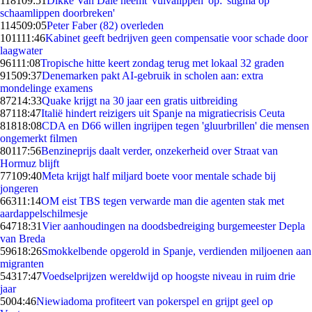
1181
09:51
Dikke Van Dale neemt 'vulvalippen' op: 'stigma op
schaamlippen doorbreken'
1145
09:05
Peter Faber (82) overleden
1011
11:46
Kabinet geeft bedrijven geen compensatie voor schade door
laagwater
961
11:08
Tropische hitte keert zondag terug met lokaal 32 graden
915
09:37
Denemarken pakt AI-gebruik in scholen aan: extra
mondelinge examens
872
14:33
Quake krijgt na 30 jaar een gratis uitbreiding
871
18:47
Italië hindert reizigers uit Spanje na migratiecrisis Ceuta
818
18:08
CDA en D66 willen ingrijpen tegen 'gluurbrillen' die mensen
ongemerkt filmen
801
17:56
Benzineprijs daalt verder, onzekerheid over Straat van
Hormuz blijft
771
09:40
Meta krijgt half miljard boete voor mentale schade bij
jongeren
663
11:14
OM eist TBS tegen verwarde man die agenten stak met
aardappelschilmesje
647
18:31
Vier aanhoudingen na doodsbedreiging burgemeester Depla
van Breda
596
18:26
Smokkelbende opgerold in Spanje, verdienden miljoenen aan
migranten
543
17:47
Voedselprijzen wereldwijd op hoogste niveau in ruim drie
jaar
50
04:46
Niewiadoma profiteert van pokerspel en grijpt geel op