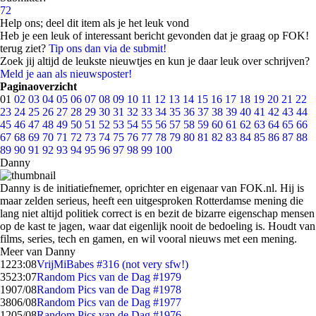
72
Help ons; deel dit item als je het leuk vond
Heb je een leuk of interessant bericht gevonden dat je graag op FOK!
terug ziet?
Tip ons dan via de submit!
Zoek jij altijd de leukste nieuwtjes en kun je daar leuk over schrijven?
Meld je aan als nieuwsposter!
Paginaoverzicht
01
02
03
04
05
06
07
08
09
10
11
12
13
14
15
16
17
18
19
20
21
22
23
24
25
26
27
28
29
30
31
32
33
34
35
36
37
38
39
40
41
42
43
44
45
46
47
48
49
50
51
52
53
54
55
56
57
58
59
60
61
62
63
64
65
66
67
68
69
70
71
72
73
74
75
76
77
78
79
80
81
82
83
84
85
86
87
88
89
90
91
92
93
94
95
96
97
98
99
100
Danny
Danny is de initiatiefnemer, oprichter en eigenaar van FOK.nl. Hij is
maar zelden serieus, heeft een uitgesproken Rotterdamse mening die
lang niet altijd politiek correct is en bezit de bizarre eigenschap mensen
op de kast te jagen, waar dat eigenlijk nooit de bedoeling is. Houdt van
films, series, tech en gamen, en wil vooral nieuws met een mening.
Meer van Danny
12
23:08
VrijMiBabes #316 (not very sfw!)
35
23:07
Random Pics van de Dag #1979
19
07/08
Random Pics van de Dag #1978
38
06/08
Random Pics van de Dag #1977
12
05/08
Random Pics van de Dag #1976