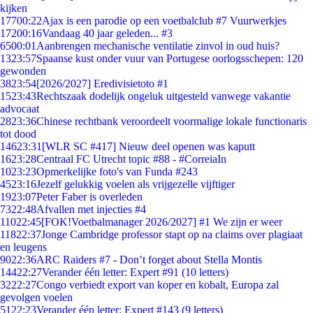
kijken
177
00:22
Ajax is een parodie op een voetbalclub #7 Vuurwerkjes
172
00:16
Vandaag 40 jaar geleden... #3
65
00:01
Aanbrengen mechanische ventilatie zinvol in oud huis?
13
23:57
Spaanse kust onder vuur van Portugese oorlogsschepen: 120
gewonden
38
23:54
[2026/2027] Eredivisietoto #1
15
23:43
Rechtszaak dodelijk ongeluk uitgesteld vanwege vakantie
advocaat
28
23:36
Chinese rechtbank veroordeelt voormalige lokale functionaris
tot dood
146
23:31
[WLR SC #417] Nieuw deel openen was kaputt
16
23:28
Centraal FC Utrecht topic #88 - #CorreiaIn
10
23:23
Opmerkelijke foto's van Funda #243
45
23:16
Jezelf gelukkig voelen als vrijgezelle vijftiger
19
23:07
Peter Faber is overleden
73
22:48
Afvallen met injecties #4
110
22:45
[FOK!Voetbalmanager 2026/2027] #1 We zijn er weer
118
22:37
Jonge Cambridge professor stapt op na claims over plagiaat
en leugens
90
22:36
ARC Raiders #7 - Don’t forget about Stella Montis
144
22:27
Verander één letter: Expert #91 (10 letters)
32
22:27
Congo verbiedt export van koper en kobalt, Europa zal
gevolgen voelen
51
22:23
Verander één letter: Expert #143 (9 letters)