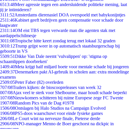
65
13:48
Meer agressie tegen een andersluidende politieke mening, laat
jij je intimideren?
31
11:52
Amsterdams dierenasiel DOA overspoeld met babykonijntjes
25
11:46
Kabinet geeft bedrijven geen compensatie voor schade door
laagwater
23
11:14
OM eist TBS tegen verwarde man die agenten stak met
aardappelschilmesje
30
11:08
Tropische hitte keert zondag terug met lokaal 32 graden
30
10:12
Trump grijpt weer in op automatisch staatsburgerschap bij
geboorte in VS
55
09:51
Dikke Van Dale neemt 'vulvalippen' op: 'stigma op
schaamlippen doorbreken'
14
09:40
Meta krijgt half miljard boete voor mentale schade bij jongeren
24
09:37
Denemarken pakt AI-gebruik in scholen aan: extra mondelinge
examens
25
09:05
Peter Faber (82) overleden
7
07/08
Trailers kijken: de bioscoopreleases van week 32
0
07/08
Ajax veel te sterk voor Shelbourne, maar houdt schade beperkt
1
07/08
Nieuwkomers schitteren bij ruime Europese zege FC Twente
19
07/08
Random Pics van de Dag #1978
15
06/08
Ontslagen bij Halo Studios na Campaign Evolved
19
06/08
PS5-doos waarschuwt voor einde fysieke games
2
06/08
Le Court wint na nerveuze finale, Pieterse derde
29
06/08
NPO-manager Menno de Boer geschorst na dickpic in
groepsapp