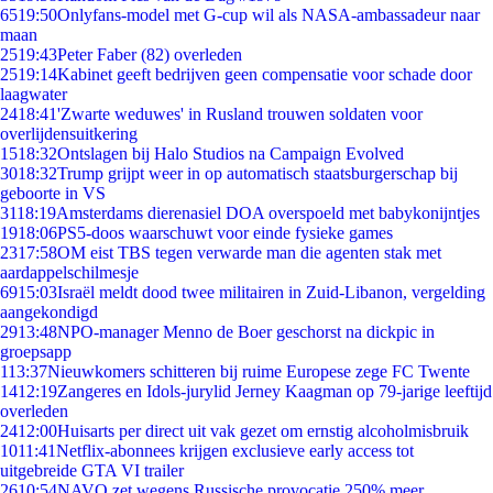
65
19:50
Onlyfans-model met G-cup wil als NASA-ambassadeur naar
maan
25
19:43
Peter Faber (82) overleden
25
19:14
Kabinet geeft bedrijven geen compensatie voor schade door
laagwater
24
18:41
'Zwarte weduwes' in Rusland trouwen soldaten voor
overlijdensuitkering
15
18:32
Ontslagen bij Halo Studios na Campaign Evolved
30
18:32
Trump grijpt weer in op automatisch staatsburgerschap bij
geboorte in VS
31
18:19
Amsterdams dierenasiel DOA overspoeld met babykonijntjes
19
18:06
PS5-doos waarschuwt voor einde fysieke games
23
17:58
OM eist TBS tegen verwarde man die agenten stak met
aardappelschilmesje
69
15:03
Israël meldt dood twee militairen in Zuid-Libanon, vergelding
aangekondigd
29
13:48
NPO-manager Menno de Boer geschorst na dickpic in
groepsapp
1
13:37
Nieuwkomers schitteren bij ruime Europese zege FC Twente
14
12:19
Zangeres en Idols-jurylid Jerney Kaagman op 79-jarige leeftijd
overleden
24
12:00
Huisarts per direct uit vak gezet om ernstig alcoholmisbruik
10
11:41
Netflix-abonnees krijgen exclusieve early access tot
uitgebreide GTA VI trailer
26
10:54
NAVO zet wegens Russische provocatie 250% meer