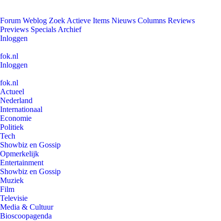
Forum
Weblog
Zoek
Actieve Items
Nieuws
Columns
Reviews
Previews
Specials
Archief
Inloggen
fok.nl
Inloggen
fok.nl
Actueel
Nederland
Internationaal
Economie
Politiek
Tech
Showbiz en Gossip
Opmerkelijk
Entertainment
Showbiz en Gossip
Muziek
Film
Televisie
Media & Cultuur
Bioscoopagenda