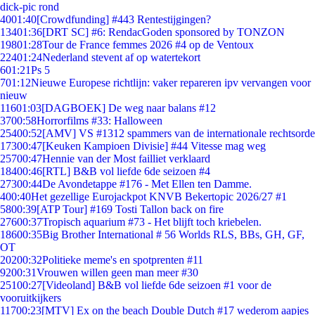
dick-pic rond
40
01:40
[Crowdfunding] #443 Rentestijgingen?
134
01:36
[DRT SC] #6: RendacGoden sponsored by TONZON
198
01:28
Tour de France femmes 2026 #4 op de Ventoux
224
01:24
Nederland stevent af op watertekort
6
01:21
Ps 5
7
01:12
Nieuwe Europese richtlijn: vaker repareren ipv vervangen voor
nieuw
116
01:03
[DAGBOEK] De weg naar balans #12
37
00:58
Horrorfilms #33: Halloween
254
00:52
[AMV] VS #1312 spammers van de internationale rechtsorde
173
00:47
[Keuken Kampioen Divisie] #44 Vitesse mag weg
257
00:47
Hennie van der Most failliet verklaard
184
00:46
[RTL] B&B vol liefde 6de seizoen #4
273
00:44
De Avondetappe #176 - Met Ellen ten Damme.
4
00:40
Het gezellige Eurojackpot KNVB Bekertopic 2026/27 #1
58
00:39
[ATP Tour] #169 Tosti Tallon back on fire
276
00:37
Tropisch aquarium #73 - Het blijft toch kriebelen.
186
00:35
Big Brother International # 56 Worlds RLS, BBs, GH, GF,
OT
202
00:32
Politieke meme's en spotprenten #11
92
00:31
Vrouwen willen geen man meer #30
251
00:27
[Videoland] B&B vol liefde 6de seizoen #1 voor de
vooruitkijkers
117
00:23
[MTV] Ex on the beach Double Dutch #17 wederom aapjes