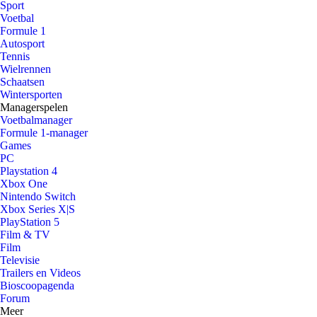
Sport
Voetbal
Formule 1
Autosport
Tennis
Wielrennen
Schaatsen
Wintersporten
Managerspelen
Voetbalmanager
Formule 1-manager
Games
PC
Playstation 4
Xbox One
Nintendo Switch
Xbox Series X|S
PlayStation 5
Film & TV
Film
Televisie
Trailers en Videos
Bioscoopagenda
Forum
Meer