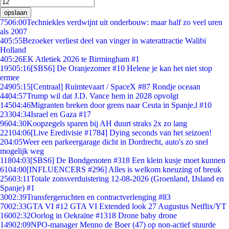
opslaan
75
06:00
Techniekles verdwijnt uit onderbouw: maar half zo veel uren
als 2007
4
05:55
Bezoeker verliest deel van vinger in waterattractie Walibi
Holland
4
05:26
EK Atletiek 2026 te Birmingham #1
195
05:16
[SBS6] De Oranjezomer #10 Helene je kan het niet stop
ermee
249
05:15
[Centraal] Ruimtevaart / SpaceX #87 Rondje oceaan
44
04:57
Trump wil dat J.D. Vance hem in 2028 opvolgt
145
04:46
Migranten breken door grens naar Ceuta in Spanje,l #10
233
04:34
Israel en Gaza #17
96
04:30
Koopzegels sparen bij AH duurt straks 2x zo lang
221
04:06
[Live Eredivisie #1784] Dying seconds van het seizoen!
2
04:05
Weer een parkeergarage dicht in Dordrecht, auto's zo snel
mogelijk weg
118
04:03
[SBS6] De Bondgenoten #318 Een klein kusje moet kunnen
61
04:00
[INFLUENCERS #296] Alles is welkom kneuzing of breuk
256
03:11
Totale zonsverduistering 12-08-2026 (Groenland, IJsland en
Spanje) #1
30
02:39
Transfergeruchten en contractverlenging #83
70
02:33
GTA VI #12 GTA VI Extended look 27 Augustus Netflix/YT
160
02:32
Oorlog in Oekraïne #1318 Drone baby drone
149
02:09
NPO-manager Menno de Boer (47) op non-actief stuurde