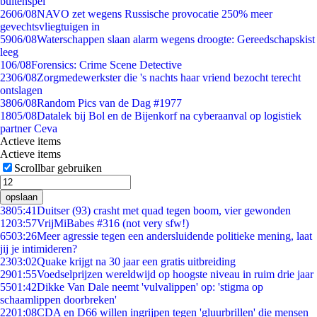
buitenspel
26
06/08
NAVO zet wegens Russische provocatie 250% meer
gevechtsvliegtuigen in
59
06/08
Waterschappen slaan alarm wegens droogte: Gereedschapskist
leeg
1
06/08
Forensics: Crime Scene Detective
23
06/08
Zorgmedewerkster die 's nachts haar vriend bezocht terecht
ontslagen
38
06/08
Random Pics van de Dag #1977
18
05/08
Datalek bij Bol en de Bijenkorf na cyberaanval op logistiek
partner Ceva
Actieve items
Actieve items
Scrollbar gebruiken
opslaan
38
05:41
Duitser (93) crasht met quad tegen boom, vier gewonden
12
03:57
VrijMiBabes #316 (not very sfw!)
65
03:26
Meer agressie tegen een andersluidende politieke mening, laat
jij je intimideren?
23
03:02
Quake krijgt na 30 jaar een gratis uitbreiding
29
01:55
Voedselprijzen wereldwijd op hoogste niveau in ruim drie jaar
55
01:42
Dikke Van Dale neemt 'vulvalippen' op: 'stigma op
schaamlippen doorbreken'
22
01:08
CDA en D66 willen ingrijpen tegen 'gluurbrillen' die mensen