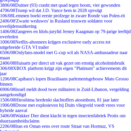
38
06/08
Duitser (93) crasht met quad tegen boom, vier gewonden
47
06/08
Trump wil dat J.D. Vance hem in 2028 opvolgt
1
06/08
Lemmen boekt eerste profzege in zware Ronde van Polen-rit
24
06/08
'Zwarte weduwes' in Rusland trouwen soldaten voor
overlijdensuitkering
14
06/08
Zangeres en Idols-jurylid Jerney Kaagman op 79-jarige leeftijd
overleden
10
06/08
Netflix-abonnees krijgen exclusieve early access tot
uitgebreide GTA VI trailer
65
06/08
Onlyfans-model met G-cup wil als NASA-ambassadeur naar
maan
24
06/08
Huisarts per direct uit vak gezet om ernstig alcoholmisbruik
3
06/08
XBOX platform krijgt zijn eigen "Platinum" achievements dit
jaar
12
06/08
Capibara's lopen Braziliaans parlementsgebouw Mato Grosso
binnen
69
06/08
Israël meldt dood twee militairen in Zuid-Libanon, vergelding
aangekondigd
15
06/08
Hiroshima herdenkt slachtoffers atoombom, 81 jaar later
19
06/08
Drone met explosieven bij Duits vliegveld voedt vrees voor
hybride aanval
34
06/08
Wakker Dier dient klacht in tegen insectenfabriek Protix om
duurzaamheidsclaims
22
06/08
Iran en Oman eens over route Straat van Hormuz, VS