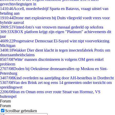
gevechtsvliegtuigen in
14
10:46
Accell, moederbedrijf Sparta en Batavus, vraagt uitstel van
betaling aan
19
10:44
Drone met explosieven bij Duits vliegveld voedt vrees voor
hybride aanval
39
09:53
Vinted-foto's van vrouwen massaal gedeeld op seksfora
3
09:33
XBOX platform krijgt zijn eigen "Platinum" achievements dit
jaar
46
09:22
Progressieve Democraat El-Sayed wint nipt voorverkiezing
Michigan
34
08:18
Wakker Dier dient klacht in tegen insectenfabriek Protix om
duurzaamheidsclaims
85
07/08
'Witte' mannen discrimineren is volgens OM geen enkel
probleem
27
07/08
Doden bij Oekraïense droneaanvallen op Moskou en Sint-
Petersburg
34
07/08
Kind overleden na aanrijding door AH-bestelbus in Dordrecht
53
07/08
Van den Brink zet nog eens 14 gemeenten onder toezicht om
spreidingswet
22
06/08
Iran en Oman eens over route Straat van Hormuz, VS
buitenspel
Forum
Forum
Scrollbar gebruiken