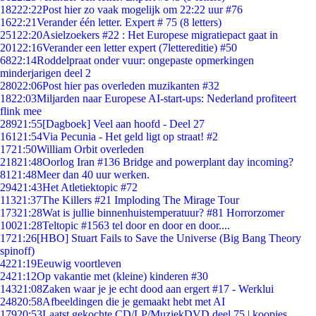
182
22:22
Post hier zo vaak mogelijk om 22:22 uur #76
16
22:21
Verander één letter. Expert # 75 (8 letters)
251
22:20
Asielzoekers #22 : Het Europese migratiepact gaat in
201
22:16
Verander een letter expert (7lettereditie) #50
68
22:14
Roddelpraat onder vuur: ongepaste opmerkingen
minderjarigen deel 2
280
22:06
Post hier pas overleden muzikanten #32
18
22:03
Miljarden naar Europese AI-start-ups: Nederland profiteert
flink mee
289
21:55
[Dagboek] Veel aan hoofd - Deel 27
161
21:54
Via Pecunia - Het geld ligt op straat! #2
17
21:50
William Orbit overleden
218
21:48
Oorlog Iran #136 Bridge and powerplant day incoming?
81
21:48
Meer dan 40 uur werken.
294
21:43
Het Atletiektopic #72
113
21:37
The Killers #21 Imploding The Mirage Tour
173
21:28
Wat is jullie binnenhuistemperatuur? #81 Horrorzomer
100
21:28
Teltopic #1563 tel door en door en door....
17
21:26
[HBO] Stuart Fails to Save the Universe (Big Bang Theory
spinoff)
42
21:19
Eeuwig voortleven
24
21:12
Op vakantie met (kleine) kinderen #30
143
21:08
Zaken waar je je echt dood aan ergert #17 - Werklui
248
20:58
Afbeeldingen die je gemaakt hebt met AI
179
20:53
Laatst gekochte CD/LP/MuziekDVD deel 75 | koopjes