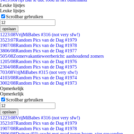
Leuke lijstjes
Leuke lijstjes
Scrollbar gebruiken
opslaan
12
23:08
VrijMiBabes #316 (not very sfw!)
35
23:07
Random Pics van de Dag #1979
19
07/08
Random Pics van de Dag #1978
38
06/08
Random Pics van de Dag #1977
5
05/08
Zomervakantieweerbericht: aanhoudend zomers
12
05/08
Random Pics van de Dag #1976
23
04/08
Random Pics van de Dag #1975
7
03/08
VrijMiBabes #315 (not very sfw!)
41
03/08
Random Pics van de Dag #1974
30
02/08
Random Pics van de Dag #1973
Opmerkelijk
Opmerkelijk
Scrollbar gebruiken
opslaan
12
23:08
VrijMiBabes #316 (not very sfw!)
35
23:07
Random Pics van de Dag #1979
19
07/08
Random Pics van de Dag #1978
38
06/08
Duitser (93) crasht met quad tegen boom, vier gewonden