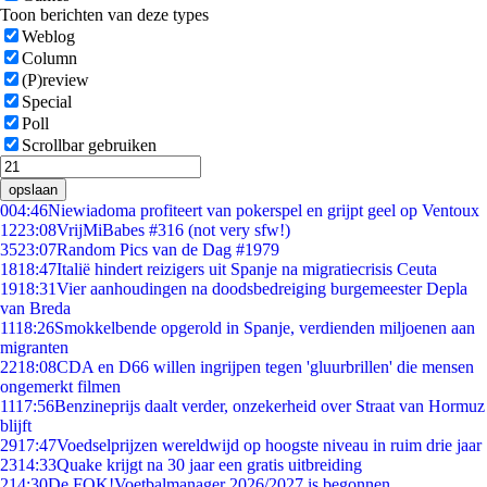
Toon berichten van deze types
Weblog
Column
(P)review
Special
Poll
Scrollbar gebruiken
opslaan
0
04:46
Niewiadoma profiteert van pokerspel en grijpt geel op Ventoux
12
23:08
VrijMiBabes #316 (not very sfw!)
35
23:07
Random Pics van de Dag #1979
18
18:47
Italië hindert reizigers uit Spanje na migratiecrisis Ceuta
19
18:31
Vier aanhoudingen na doodsbedreiging burgemeester Depla
van Breda
11
18:26
Smokkelbende opgerold in Spanje, verdienden miljoenen aan
migranten
22
18:08
CDA en D66 willen ingrijpen tegen 'gluurbrillen' die mensen
ongemerkt filmen
11
17:56
Benzineprijs daalt verder, onzekerheid over Straat van Hormuz
blijft
29
17:47
Voedselprijzen wereldwijd op hoogste niveau in ruim drie jaar
23
14:33
Quake krijgt na 30 jaar een gratis uitbreiding
2
14:30
De FOK!Voetbalmanager 2026/2027 is begonnen