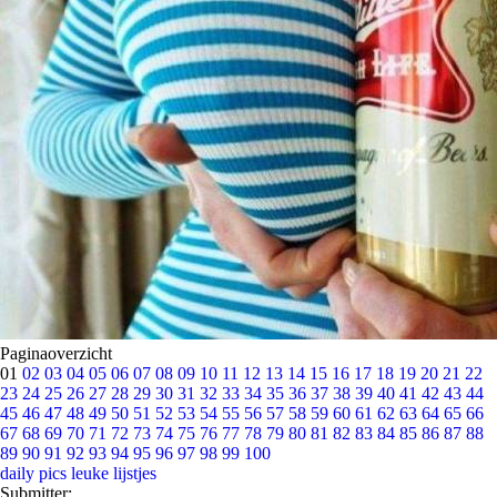
Paginaoverzicht
01
02
03
04
05
06
07
08
09
10
11
12
13
14
15
16
17
18
19
20
21
22
23
24
25
26
27
28
29
30
31
32
33
34
35
36
37
38
39
40
41
42
43
44
45
46
47
48
49
50
51
52
53
54
55
56
57
58
59
60
61
62
63
64
65
66
67
68
69
70
71
72
73
74
75
76
77
78
79
80
81
82
83
84
85
86
87
88
89
90
91
92
93
94
95
96
97
98
99
100
daily pics
leuke lijstjes
Submitter: