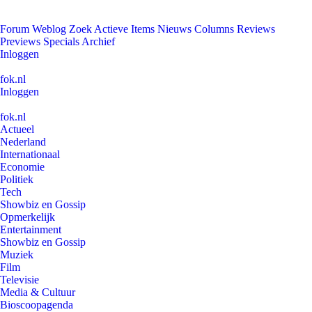
Forum
Weblog
Zoek
Actieve Items
Nieuws
Columns
Reviews
Previews
Specials
Archief
Inloggen
fok.nl
Inloggen
fok.nl
Actueel
Nederland
Internationaal
Economie
Politiek
Tech
Showbiz en Gossip
Opmerkelijk
Entertainment
Showbiz en Gossip
Muziek
Film
Televisie
Media & Cultuur
Bioscoopagenda