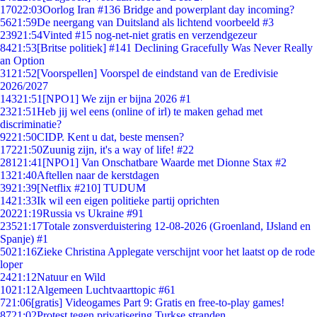
170
22:03
Oorlog Iran #136 Bridge and powerplant day incoming?
56
21:59
De neergang van Duitsland als lichtend voorbeeld #3
239
21:54
Vinted #15 nog-net-niet gratis en verzendgezeur
84
21:53
[Britse politiek] #141 Declining Gracefully Was Never Really
an Option
31
21:52
[Voorspellen] Voorspel de eindstand van de Eredivisie
2026/2027
143
21:51
[NPO1] We zijn er bijna 2026 #1
23
21:51
Heb jij wel eens (online of irl) te maken gehad met
discriminatie?
92
21:50
CIDP. Kent u dat, beste mensen?
172
21:50
Zuunig zijn, it's a way of life! #22
281
21:41
[NPO1] Van Onschatbare Waarde met Dionne Stax #2
13
21:40
Aftellen naar de kerstdagen
39
21:39
[Netflix #210] TUDUM
14
21:33
Ik wil een eigen politieke partij oprichten
202
21:19
Russia vs Ukraine #91
235
21:17
Totale zonsverduistering 12-08-2026 (Groenland, IJsland en
Spanje) #1
50
21:16
Zieke Christina Applegate verschijnt voor het laatst op de rode
loper
24
21:12
Natuur en Wild
10
21:12
Algemeen Luchtvaarttopic #61
7
21:06
[gratis] Videogames Part 9: Gratis en free-to-play games!
87
21:02
Protest tegen privatisering Turkse stranden