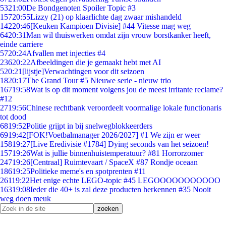
53
21:00
De Bondgenoten Spoiler Topic #3
157
20:55
Lizzy (21) op klaarlichte dag zwaar mishandeld
142
20:46
[Keuken Kampioen Divisie] #44 Vitesse mag weg
64
20:31
Man wil thuiswerken omdat zijn vrouw borstkanker heeft,
einde carriere
57
20:24
Afvallen met injecties #4
236
20:22
Afbeeldingen die je gemaakt hebt met AI
5
20:21
[lijstje]Verwachtingen voor dit seizoen
18
20:17
The Grand Tour #5 Nieuwe serie - nieuw trio
167
19:58
Wat is op dit moment volgens jou de meest irritante reclame?
#12
27
19:56
Chinese rechtbank veroordeelt voormalige lokale functionaris
tot dood
68
19:52
Politie grijpt in bij snelwegblokkeerders
69
19:42
[FOK!Voetbalmanager 2026/2027] #1 We zijn er weer
158
19:27
[Live Eredivisie #1784] Dying seconds van het seizoen!
157
19:26
Wat is jullie binnenhuistemperatuur? #81 Horrorzomer
247
19:26
[Centraal] Ruimtevaart / SpaceX #87 Rondje oceaan
186
19:25
Politieke meme's en spotprenten #11
261
19:22
Het enige echte LEGO-topic #45 LEGOOOOOOOOOOO
163
19:08
Ieder die 40+ is zal deze producten herkennen #35 Nooit
weg doen meuk