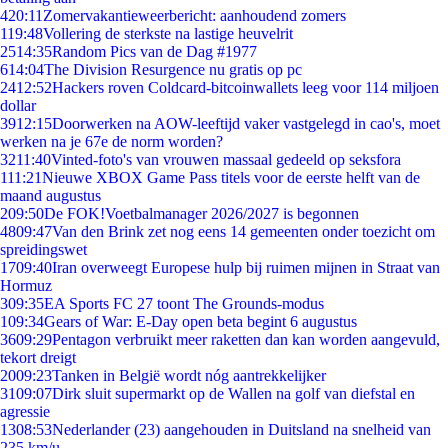
4
20:11
Zomervakantieweerbericht: aanhoudend zomers
1
19:48
Vollering de sterkste na lastige heuvelrit
25
14:35
Random Pics van de Dag #1977
6
14:04
The Division Resurgence nu gratis op pc
24
12:52
Hackers roven Coldcard-bitcoinwallets leeg voor 114 miljoen
dollar
39
12:15
Doorwerken na AOW-leeftijd vaker vastgelegd in cao's, moet
werken na je 67e de norm worden?
32
11:40
Vinted-foto's van vrouwen massaal gedeeld op seksfora
1
11:21
Nieuwe XBOX Game Pass titels voor de eerste helft van de
maand augustus
2
09:50
De FOK!Voetbalmanager 2026/2027 is begonnen
48
09:47
Van den Brink zet nog eens 14 gemeenten onder toezicht om
spreidingswet
17
09:40
Iran overweegt Europese hulp bij ruimen mijnen in Straat van
Hormuz
3
09:35
EA Sports FC 27 toont The Grounds-modus
1
09:34
Gears of War: E-Day open beta begint 6 augustus
36
09:29
Pentagon verbruikt meer raketten dan kan worden aangevuld,
tekort dreigt
20
09:23
Tanken in België wordt nóg aantrekkelijker
31
09:07
Dirk sluit supermarkt op de Wallen na golf van diefstal en
agressie
13
08:53
Nederlander (23) aangehouden in Duitsland na snelheid van
235 km/u