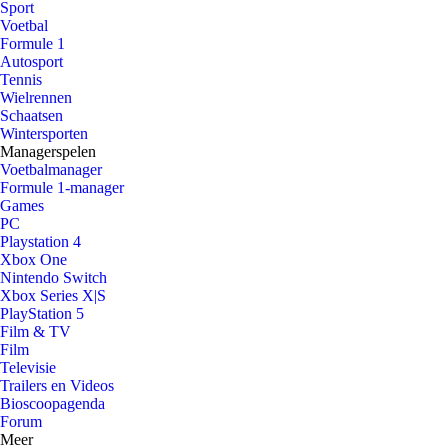
Sport
Voetbal
Formule 1
Autosport
Tennis
Wielrennen
Schaatsen
Wintersporten
Managerspelen
Voetbalmanager
Formule 1-manager
Games
PC
Playstation 4
Xbox One
Nintendo Switch
Xbox Series X|S
PlayStation 5
Film & TV
Film
Televisie
Trailers en Videos
Bioscoopagenda
Forum
Meer