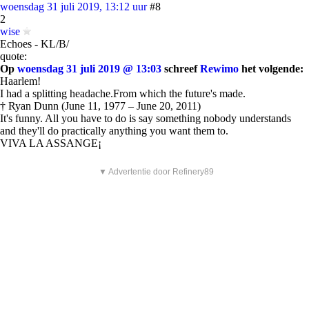
woensdag 31 juli 2019, 13:12 uur
#8
2
wise
Echoes - KL/B/
quote:
Op
woensdag 31 juli 2019 @ 13:03
schreef
Rewimo
het volgende:
Haarlem!
I had a splitting headache.From which the future's made.
† Ryan Dunn (June 11, 1977 – June 20, 2011)
It's funny. All you have to do is say something nobody understands
and they'll do practically anything you want them to.
VIVA LA ASSANGE¡
▼ Advertentie door Refinery89