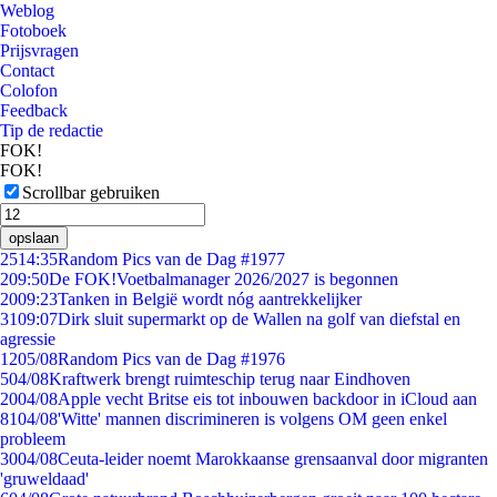
Weblog
Fotoboek
Prijsvragen
Contact
Colofon
Feedback
Tip de redactie
FOK!
FOK!
Scrollbar gebruiken
opslaan
25
14:35
Random Pics van de Dag #1977
2
09:50
De FOK!Voetbalmanager 2026/2027 is begonnen
20
09:23
Tanken in België wordt nóg aantrekkelijker
31
09:07
Dirk sluit supermarkt op de Wallen na golf van diefstal en
agressie
12
05/08
Random Pics van de Dag #1976
5
04/08
Kraftwerk brengt ruimteschip terug naar Eindhoven
20
04/08
Apple vecht Britse eis tot inbouwen backdoor in iCloud aan
81
04/08
'Witte' mannen discrimineren is volgens OM geen enkel
probleem
30
04/08
Ceuta-leider noemt Marokkaanse grensaanval door migranten
'gruweldaad'