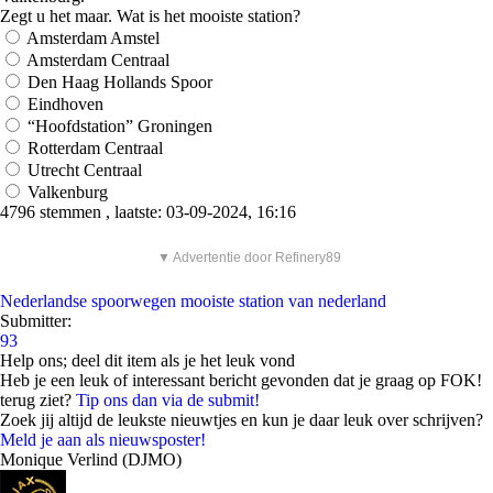
Zegt u het maar. Wat is het mooiste station?
Amsterdam Amstel
Amsterdam Centraal
Den Haag Hollands Spoor
Eindhoven
“Hoofdstation” Groningen
Rotterdam Centraal
Utrecht Centraal
Valkenburg
4796 stemmen , laatste: 03-09-2024, 16:16
▼ Advertentie door Refinery89
Nederlandse spoorwegen
mooiste station van nederland
Submitter:
93
Help ons; deel dit item als je het leuk vond
Heb je een leuk of interessant bericht gevonden dat je graag op FOK!
terug ziet?
Tip ons dan via de submit!
Zoek jij altijd de leukste nieuwtjes en kun je daar leuk over schrijven?
Meld je aan als nieuwsposter!
Monique Verlind (DJMO)