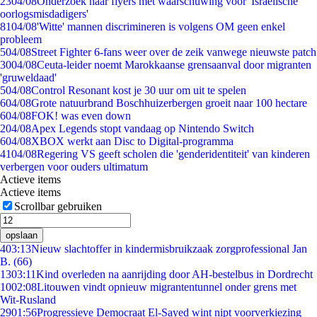
23
04/08
Onderzoek naar flyers met waarschuwing voor 'Israëlische
oorlogsmisdadigers'
81
04/08
'Witte' mannen discrimineren is volgens OM geen enkel
probleem
5
04/08
Street Fighter 6-fans weer over de zeik vanwege nieuwste patch
30
04/08
Ceuta-leider noemt Marokkaanse grensaanval door migranten
'gruweldaad'
5
04/08
Control Resonant kost je 30 uur om uit te spelen
6
04/08
Grote natuurbrand Boschhuizerbergen groeit naar 100 hectare
6
04/08
FOK! was even down
2
04/08
Apex Legends stopt vandaag op Nintendo Switch
6
04/08
XBOX werkt aan Disc to Digital-programma
41
04/08
Regering VS geeft scholen die 'genderidentiteit' van kinderen
verbergen voor ouders ultimatum
Actieve items
Actieve items
Scrollbar gebruiken
opslaan
4
03:13
Nieuw slachtoffer in kindermisbruikzaak zorgprofessional Jan
B. (66)
13
03:11
Kind overleden na aanrijding door AH-bestelbus in Dordrecht
10
02:08
Litouwen vindt opnieuw migrantentunnel onder grens met
Wit-Rusland
29
01:56
Progressieve Democraat El-Sayed wint nipt voorverkiezing