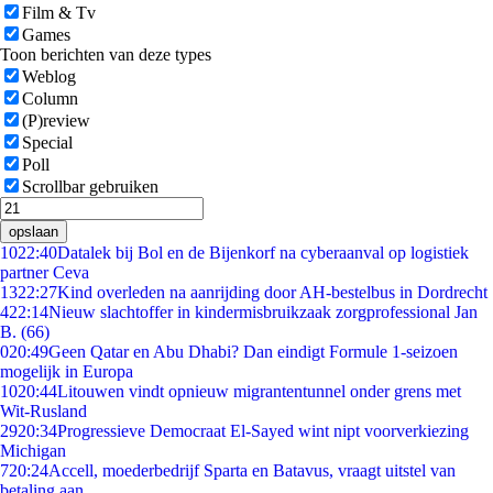
Film & Tv
Games
Toon berichten van deze types
Weblog
Column
(P)review
Special
Poll
Scrollbar gebruiken
opslaan
10
22:40
Datalek bij Bol en de Bijenkorf na cyberaanval op logistiek
partner Ceva
13
22:27
Kind overleden na aanrijding door AH-bestelbus in Dordrecht
4
22:14
Nieuw slachtoffer in kindermisbruikzaak zorgprofessional Jan
B. (66)
0
20:49
Geen Qatar en Abu Dhabi? Dan eindigt Formule 1-seizoen
mogelijk in Europa
10
20:44
Litouwen vindt opnieuw migrantentunnel onder grens met
Wit-Rusland
29
20:34
Progressieve Democraat El-Sayed wint nipt voorverkiezing
Michigan
7
20:24
Accell, moederbedrijf Sparta en Batavus, vraagt uitstel van
betaling aan