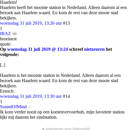
Haarlem!
Haarlem heeft het mooiste station in Nederland. Alleen daarom al een
bezoek aan Haarlem waard. En kom de rest van deze mooie stad
bekijken.
woensdag 31 juli 2019, 13:26 uur
#13
1
IBAZ
broeinest
quote:
Op
woensdag 31 juli 2019 @ 13:24
schreef
nietzeuren
het
volgende:
[..]
Haarlem is het mooiste station in Nederland. Alleen daarom al een
bezoek aan Haarlem waard. En kom de rest van deze mooie stad
bekijken.
Eensch.
woensdag 31 juli 2019, 13:30 uur
#14
1
SoundOfMind
Ik kom verder nooit op een koeienvervoerhub, mijn favoriete station
lijkt mij daarom het eindstation.
▼ Advertentie door Refinery89