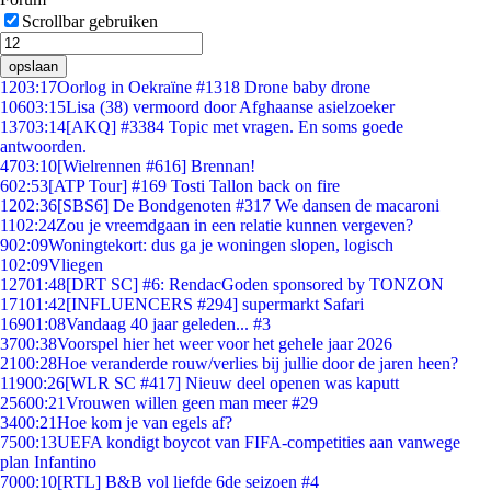
Scrollbar gebruiken
opslaan
12
03:17
Oorlog in Oekraïne #1318 Drone baby drone
106
03:15
Lisa (38) vermoord door Afghaanse asielzoeker
137
03:14
[AKQ] #3384 Topic met vragen. En soms goede
antwoorden.
47
03:10
[Wielrennen #616] Brennan!
6
02:53
[ATP Tour] #169 Tosti Tallon back on fire
12
02:36
[SBS6] De Bondgenoten #317 We dansen de macaroni
11
02:24
Zou je vreemdgaan in een relatie kunnen vergeven?
9
02:09
Woningtekort: dus ga je woningen slopen, logisch
1
02:09
Vliegen
127
01:48
[DRT SC] #6: RendacGoden sponsored by TONZON
171
01:42
[INFLUENCERS #294] supermarkt Safari
169
01:08
Vandaag 40 jaar geleden... #3
37
00:38
Voorspel hier het weer voor het gehele jaar 2026
21
00:28
Hoe veranderde rouw/verlies bij jullie door de jaren heen?
119
00:26
[WLR SC #417] Nieuw deel openen was kaputt
256
00:21
Vrouwen willen geen man meer #29
34
00:21
Hoe kom je van egels af?
75
00:13
UEFA kondigt boycot van FIFA-competities aan vanwege
plan Infantino
70
00:10
[RTL] B&B vol liefde 6de seizoen #4