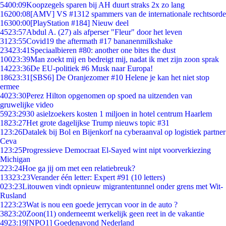
54
00:09
Koopzegels sparen bij AH duurt straks 2x zo lang
162
00:08
[AMV] VS #1312 spammers van de internationale rechtsorde
163
00:00
[PlayStation #184] Nieuw deel
45
23:57
Abdul A. (27) als afperser "Fleur" door het leven
31
23:55
Covid19 the aftermath #17 bananenmilkshake
234
23:41
Speciaalbieren #80: another one bites the dust
100
23:39
Man zoekt mij en bedreigt mij, nadat ik met zijn zoon sprak
142
23:36
De EU-politiek #6 Musk naar Europa!
186
23:31
[SBS6] De Oranjezomer #10 Helene je kan het niet stop
ermee
40
23:30
Perez Hilton opgenomen op spoed na uitzenden van
gruwelijke video
59
23:29
30 asielzoekers kosten 1 miljoen in hotel centrum Haarlem
18
23:27
Het grote dagelijkse Trump nieuws topic #31
1
23:26
Datalek bij Bol en Bijenkorf na cyberaanval op logistiek partner
Ceva
1
23:25
Progressieve Democraat El-Sayed wint nipt voorverkiezing
Michigan
2
23:24
Hoe ga jij om met een relatiebreuk?
133
23:23
Verander één letter: Expert #91 (10 letters)
0
23:23
Litouwen vindt opnieuw migrantentunnel onder grens met Wit-
Rusland
12
23:23
Wat is nou een goede jerrycan voor in de auto ?
38
23:20
Zoon(11) onderneemt werkelijk geen reet in de vakantie
49
23:19
[NPO1] Goedenavond Nederland