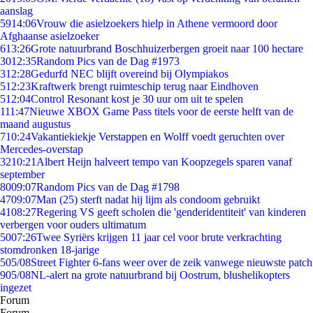
aanslag
59
14:06
Vrouw die asielzoekers hielp in Athene vermoord door
Afghaanse asielzoeker
6
13:26
Grote natuurbrand Boschhuizerbergen groeit naar 100 hectare
30
12:35
Random Pics van de Dag #1973
3
12:28
Gedurfd NEC blijft overeind bij Olympiakos
5
12:23
Kraftwerk brengt ruimteschip terug naar Eindhoven
5
12:04
Control Resonant kost je 30 uur om uit te spelen
1
11:47
Nieuwe XBOX Game Pass titels voor de eerste helft van de
maand augustus
7
10:24
Vakantiekiekje Verstappen en Wolff voedt geruchten over
Mercedes-overstap
32
10:21
Albert Heijn halveert tempo van Koopzegels sparen vanaf
september
80
09:07
Random Pics van de Dag #1798
47
09:07
Man (25) sterft nadat hij lijm als condoom gebruikt
41
08:27
Regering VS geeft scholen die 'genderidentiteit' van kinderen
verbergen voor ouders ultimatum
50
07:26
Twee Syriërs krijgen 11 jaar cel voor brute verkrachting
stomdronken 18-jarige
5
05/08
Street Fighter 6-fans weer over de zeik vanwege nieuwste patch
9
05/08
NL-alert na grote natuurbrand bij Oostrum, blushelikopters
ingezet
Forum
Forum