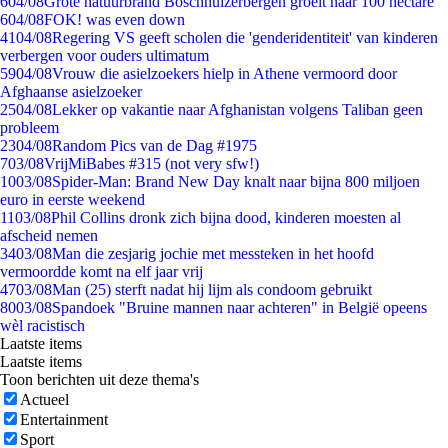
6
04/08
Grote natuurbrand Boschhuizerbergen groeit naar 100 hectare
6
04/08
FOK! was even down
41
04/08
Regering VS geeft scholen die 'genderidentiteit' van kinderen
verbergen voor ouders ultimatum
59
04/08
Vrouw die asielzoekers hielp in Athene vermoord door
Afghaanse asielzoeker
25
04/08
Lekker op vakantie naar Afghanistan volgens Taliban geen
probleem
23
04/08
Random Pics van de Dag #1975
7
03/08
VrijMiBabes #315 (not very sfw!)
10
03/08
Spider-Man: Brand New Day knalt naar bijna 800 miljoen
euro in eerste weekend
11
03/08
Phil Collins dronk zich bijna dood, kinderen moesten al
afscheid nemen
34
03/08
Man die zesjarig jochie met messteken in het hoofd
vermoordde komt na elf jaar vrij
47
03/08
Man (25) sterft nadat hij lijm als condoom gebruikt
80
03/08
Spandoek "Bruine mannen naar achteren" in België opeens
wèl racistisch
Laatste items
Laatste items
Toon berichten uit deze thema's
Actueel
Entertainment
Sport