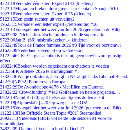
42
23:18
Verander één letter: Expert #143 (9 letters)
15
23:17
Migranten breken door grens naar Ceuta in Spanje,l #10
10
23:16
Verander één letter. Expert # 75 (8 letters)
51
23:15
Een gezin stichten uit verveling?
195
23:15
Verander een letter expert (7lettereditie) #50
27
23:13
Voorspel hier het weer van Juli 2026 (gemeten in de Bilt)
149
23:08
"Niche"-historische producten in de supermarkt
97
23:06
Jan B. (66) misbruikt zeker 14 kinderen
155
22:49
Tour de France femmes 2026 #3 Tijd voor de borstcrawl
216
22:49
Nederland stevent af op watertekort
217
22:46
GR: Elk glas alcohol is riskant, geen bewijs voor gunstig
effect
169
22:40
Boeken worden opgekocht om chatbots te voeden
3
22:36
EK Atletiek 2026 te Birmingham #1
133
22:36
Wat je ook stemt, je krijgt in NL altijd Links Liberaal Beleid.
4
22:30
[NPO2] Poorten van Europa
214
22:29
De Avondetappe #176 - Met Ellen ten Damme.
278
22:22
[Crowdfunding] #442 Golfbanen en betere projecten.....
69
22:19
Nabil B. (20) rijdt fietser aan tijdens dollemansrit
32
22:18
[Alpineskiën] #20 Op weg naar de OS!
41
22:15
Voorspel hier het weer van Juni 2026 (gemeten in de Bilt)
112
22:13
[Het Officiële Steam Topic #201] Steamrolled
209
22:11
[Videoland] B&B vol liefde 6de seizoen #1 voor de
vooruitkijkers
248
22:09
[Dagboek] Veel aan hoofd - Deel 27