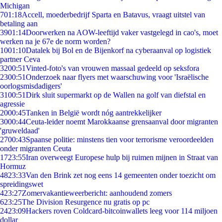
Michigan
7
01:18
Accell, moederbedrijf Sparta en Batavus, vraagt uitstel van
betaling aan
39
01:14
Doorwerken na AOW-leeftijd vaker vastgelegd in cao's, moet
werken na je 67e de norm worden?
10
01:10
Datalek bij Bol en de Bijenkorf na cyberaanval op logistiek
partner Ceva
32
00:51
Vinted-foto's van vrouwen massaal gedeeld op seksfora
23
00:51
Onderzoek naar flyers met waarschuwing voor 'Israëlische
oorlogsmisdadigers'
31
00:51
Dirk sluit supermarkt op de Wallen na golf van diefstal en
agressie
20
00:45
Tanken in België wordt nóg aantrekkelijker
30
00:44
Ceuta-leider noemt Marokkaanse grensaanval door migranten
'gruweldaad'
27
00:43
Spaanse politie: minstens tien voor terrorisme veroordeelden
onder migranten Ceuta
17
23:55
Iran overweegt Europese hulp bij ruimen mijnen in Straat van
Hormuz
48
23:33
Van den Brink zet nog eens 14 gemeenten onder toezicht om
spreidingswet
4
23:27
Zomervakantieweerbericht: aanhoudend zomers
6
23:25
The Division Resurgence nu gratis op pc
24
23:09
Hackers roven Coldcard-bitcoinwallets leeg voor 114 miljoen
dollar