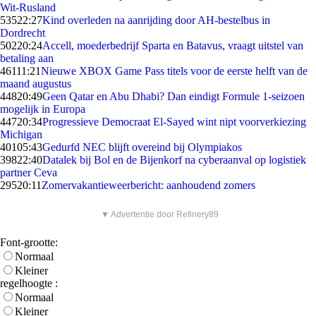
Wit-Rusland
535
22:27
Kind overleden na aanrijding door AH-bestelbus in
Dordrecht
502
20:24
Accell, moederbedrijf Sparta en Batavus, vraagt uitstel van
betaling aan
461
11:21
Nieuwe XBOX Game Pass titels voor de eerste helft van de
maand augustus
448
20:49
Geen Qatar en Abu Dhabi? Dan eindigt Formule 1-seizoen
mogelijk in Europa
447
20:34
Progressieve Democraat El-Sayed wint nipt voorverkiezing
Michigan
401
05:43
Gedurfd NEC blijft overeind bij Olympiakos
398
22:40
Datalek bij Bol en de Bijenkorf na cyberaanval op logistiek
partner Ceva
295
20:11
Zomervakantieweerbericht: aanhoudend zomers
▼ Advertentie door Refinery89
Font-grootte:
Normaal
Kleiner
regelhoogte :
Normaal
Kleiner