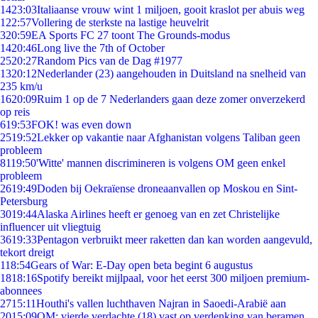
14
23:03
Italiaanse vrouw wint 1 miljoen, gooit kraslot per abuis weg
1
22:57
Vollering de sterkste na lastige heuvelrit
3
20:59
EA Sports FC 27 toont The Grounds-modus
14
20:46
Long live the 7th of October
25
20:27
Random Pics van de Dag #1977
13
20:12
Nederlander (23) aangehouden in Duitsland na snelheid van
235 km/u
16
20:09
Ruim 1 op de 7 Nederlanders gaan deze zomer onverzekerd
op reis
6
19:53
FOK! was even down
25
19:52
Lekker op vakantie naar Afghanistan volgens Taliban geen
probleem
81
19:50
'Witte' mannen discrimineren is volgens OM geen enkel
probleem
26
19:49
Doden bij Oekraïense droneaanvallen op Moskou en Sint-
Petersburg
30
19:44
Alaska Airlines heeft er genoeg van en zet Christelijke
influencer uit vliegtuig
36
19:33
Pentagon verbruikt meer raketten dan kan worden aangevuld,
tekort dreigt
1
18:54
Gears of War: E-Day open beta begint 6 augustus
18
18:16
Spotify bereikt mijlpaal, voor het eerst 300 miljoen premium-
abonnees
27
15:11
Houthi's vallen luchthaven Najran in Saoedi-Arabië aan
20
15:09
OM: vierde verdachte (18) vast op verdenking van beramen