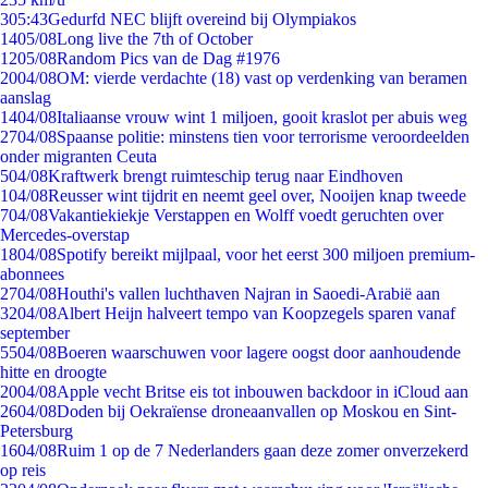
3
05:43
Gedurfd NEC blijft overeind bij Olympiakos
14
05/08
Long live the 7th of October
12
05/08
Random Pics van de Dag #1976
20
04/08
OM: vierde verdachte (18) vast op verdenking van beramen
aanslag
14
04/08
Italiaanse vrouw wint 1 miljoen, gooit kraslot per abuis weg
27
04/08
Spaanse politie: minstens tien voor terrorisme veroordeelden
onder migranten Ceuta
5
04/08
Kraftwerk brengt ruimteschip terug naar Eindhoven
1
04/08
Reusser wint tijdrit en neemt geel over, Nooijen knap tweede
7
04/08
Vakantiekiekje Verstappen en Wolff voedt geruchten over
Mercedes-overstap
18
04/08
Spotify bereikt mijlpaal, voor het eerst 300 miljoen premium-
abonnees
27
04/08
Houthi's vallen luchthaven Najran in Saoedi-Arabië aan
32
04/08
Albert Heijn halveert tempo van Koopzegels sparen vanaf
september
55
04/08
Boeren waarschuwen voor lagere oogst door aanhoudende
hitte en droogte
20
04/08
Apple vecht Britse eis tot inbouwen backdoor in iCloud aan
26
04/08
Doden bij Oekraïense droneaanvallen op Moskou en Sint-
Petersburg
16
04/08
Ruim 1 op de 7 Nederlanders gaan deze zomer onverzekerd
op reis