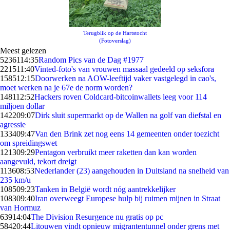
Terugblik op de Hartstocht
(Fotoverslag)
Meest gelezen
52361
14:35
Random Pics van de Dag #1977
2215
11:40
Vinted-foto's van vrouwen massaal gedeeld op seksfora
1585
12:15
Doorwerken na AOW-leeftijd vaker vastgelegd in cao's,
moet werken na je 67e de norm worden?
1481
12:52
Hackers roven Coldcard-bitcoinwallets leeg voor 114
miljoen dollar
1422
09:07
Dirk sluit supermarkt op de Wallen na golf van diefstal en
agressie
1334
09:47
Van den Brink zet nog eens 14 gemeenten onder toezicht
om spreidingswet
1213
09:29
Pentagon verbruikt meer raketten dan kan worden
aangevuld, tekort dreigt
1136
08:53
Nederlander (23) aangehouden in Duitsland na snelheid van
235 km/u
1085
09:23
Tanken in België wordt nóg aantrekkelijker
1083
09:40
Iran overweegt Europese hulp bij ruimen mijnen in Straat
van Hormuz
639
14:04
The Division Resurgence nu gratis op pc
584
20:44
Litouwen vindt opnieuw migrantentunnel onder grens met