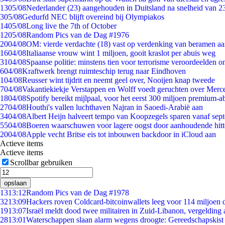
13
05/08
Nederlander (23) aangehouden in Duitsland na snelheid van 
3
05/08
Gedurfd NEC blijft overeind bij Olympiakos
14
05/08
Long live the 7th of October
12
05/08
Random Pics van de Dag #1976
20
04/08
OM: vierde verdachte (18) vast op verdenking van beramen aa
16
04/08
Italiaanse vrouw wint 1 miljoen, gooit kraslot per abuis weg
31
04/08
Spaanse politie: minstens tien voor terrorisme veroordeelden 
6
04/08
Kraftwerk brengt ruimteschip terug naar Eindhoven
1
04/08
Reusser wint tijdrit en neemt geel over, Nooijen knap tweede
7
04/08
Vakantiekiekje Verstappen en Wolff voedt geruchten over Merc
18
04/08
Spotify bereikt mijlpaal, voor het eerst 300 miljoen premium-
27
04/08
Houthi's vallen luchthaven Najran in Saoedi-Arabië aan
34
04/08
Albert Heijn halveert tempo van Koopzegels sparen vanaf sep
55
04/08
Boeren waarschuwen voor lagere oogst door aanhoudende hitt
20
04/08
Apple vecht Britse eis tot inbouwen backdoor in iCloud aan
Actieve items
Actieve items
Scrollbar gebruiken
opslaan
13
13:12
Random Pics van de Dag #1978
32
13:09
Hackers roven Coldcard-bitcoinwallets leeg voor 114 miljoen d
19
13:07
Israël meldt dood twee militairen in Zuid-Libanon, vergeldin
28
13:01
Waterschappen slaan alarm wegens droogte: Gereedschapskist