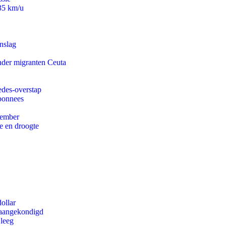
235 km/u
nslag
onder migranten Ceuta
edes-overstap
abonnees
tember
e en droogte
ollar
g aangekondigd
 leeg