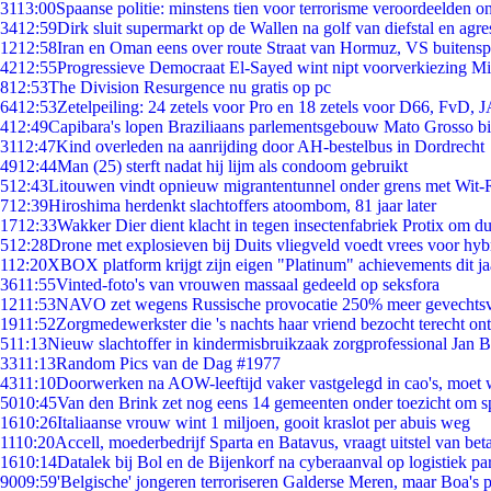
31
13:00
Spaanse politie: minstens tien voor terrorisme veroordeelden 
34
12:59
Dirk sluit supermarkt op de Wallen na golf van diefstal en agre
12
12:58
Iran en Oman eens over route Straat van Hormuz, VS buitensp
42
12:55
Progressieve Democraat El-Sayed wint nipt voorverkiezing M
8
12:53
The Division Resurgence nu gratis op pc
64
12:53
Zetelpeiling: 24 zetels voor Pro en 18 zetels voor D66, FvD,
4
12:49
Capibara's lopen Braziliaans parlementsgebouw Mato Grosso b
31
12:47
Kind overleden na aanrijding door AH-bestelbus in Dordrecht
49
12:44
Man (25) sterft nadat hij lijm als condoom gebruikt
5
12:43
Litouwen vindt opnieuw migrantentunnel onder grens met Wit-
7
12:39
Hiroshima herdenkt slachtoffers atoombom, 81 jaar later
17
12:33
Wakker Dier dient klacht in tegen insectenfabriek Protix om 
5
12:28
Drone met explosieven bij Duits vliegveld voedt vrees voor hyb
1
12:20
XBOX platform krijgt zijn eigen "Platinum" achievements dit ja
36
11:55
Vinted-foto's van vrouwen massaal gedeeld op seksfora
12
11:53
NAVO zet wegens Russische provocatie 250% meer gevechtsvl
19
11:52
Zorgmedewerkster die 's nachts haar vriend bezocht terecht on
5
11:13
Nieuw slachtoffer in kindermisbruikzaak zorgprofessional Jan B
33
11:13
Random Pics van de Dag #1977
43
11:10
Doorwerken na AOW-leeftijd vaker vastgelegd in cao's, moet
50
10:45
Van den Brink zet nog eens 14 gemeenten onder toezicht om s
16
10:26
Italiaanse vrouw wint 1 miljoen, gooit kraslot per abuis weg
11
10:20
Accell, moederbedrijf Sparta en Batavus, vraagt uitstel van bet
16
10:14
Datalek bij Bol en de Bijenkorf na cyberaanval op logistiek pa
90
09:59
'Belgische' jongeren terroriseren Galderse Meren, maar Boa's 