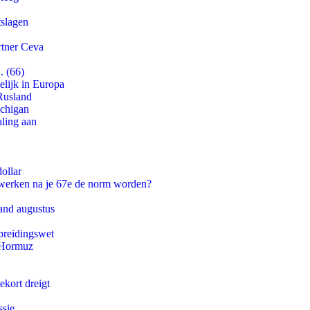
tslagen
rtner Ceva
. (66)
lijk in Europa
Rusland
ichigan
aling aan
ollar
 werken na je 67e de norm worden?
and augustus
preidingswet
n Hormuz
ekort dreigt
ssie