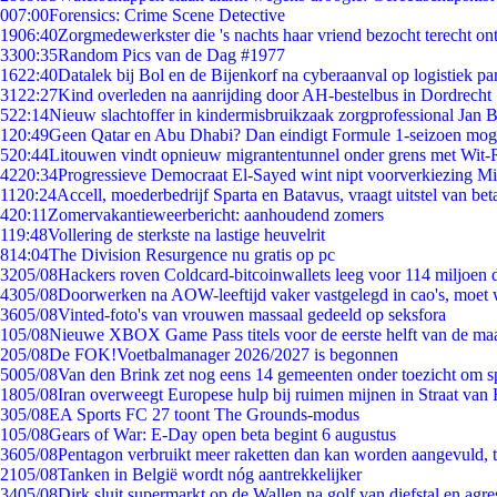
0
07:00
Forensics: Crime Scene Detective
19
06:40
Zorgmedewerkster die 's nachts haar vriend bezocht terecht on
33
00:35
Random Pics van de Dag #1977
16
22:40
Datalek bij Bol en de Bijenkorf na cyberaanval op logistiek pa
31
22:27
Kind overleden na aanrijding door AH-bestelbus in Dordrecht
5
22:14
Nieuw slachtoffer in kindermisbruikzaak zorgprofessional Jan B
1
20:49
Geen Qatar en Abu Dhabi? Dan eindigt Formule 1-seizoen moge
5
20:44
Litouwen vindt opnieuw migrantentunnel onder grens met Wit-
42
20:34
Progressieve Democraat El-Sayed wint nipt voorverkiezing M
11
20:24
Accell, moederbedrijf Sparta en Batavus, vraagt uitstel van bet
4
20:11
Zomervakantieweerbericht: aanhoudend zomers
1
19:48
Vollering de sterkste na lastige heuvelrit
8
14:04
The Division Resurgence nu gratis op pc
32
05/08
Hackers roven Coldcard-bitcoinwallets leeg voor 114 miljoen d
43
05/08
Doorwerken na AOW-leeftijd vaker vastgelegd in cao's, moet
36
05/08
Vinted-foto's van vrouwen massaal gedeeld op seksfora
1
05/08
Nieuwe XBOX Game Pass titels voor de eerste helft van de ma
2
05/08
De FOK!Voetbalmanager 2026/2027 is begonnen
50
05/08
Van den Brink zet nog eens 14 gemeenten onder toezicht om s
18
05/08
Iran overweegt Europese hulp bij ruimen mijnen in Straat va
3
05/08
EA Sports FC 27 toont The Grounds-modus
1
05/08
Gears of War: E-Day open beta begint 6 augustus
36
05/08
Pentagon verbruikt meer raketten dan kan worden aangevuld, t
21
05/08
Tanken in België wordt nóg aantrekkelijker
34
05/08
Dirk sluit supermarkt op de Wallen na golf van diefstal en agre