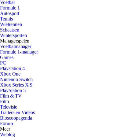
Voetbal
Formule 1
Autosport
Tennis
Wielrennen
Schaatsen
Wintersporten
Managerspelen
Voetbalmanager
Formule 1-manager
Games
PC
Playstation 4
Xbox One
Nintendo Switch
Xbox Series X|S
PlayStation 5
Film & TV
Film
Televisie
Trailers en Videos
Bioscoopagenda
Forum
Meer
Weblog