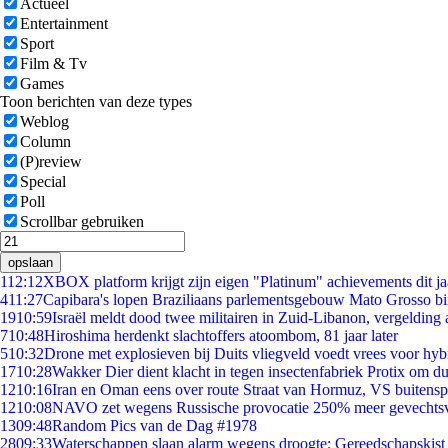
Actueel
Entertainment
Sport
Film & Tv
Games
Toon berichten van deze types
Weblog
Column
(P)review
Special
Poll
Scrollbar gebruiken
opslaan
1
12:12
XBOX platform krijgt zijn eigen "Platinum" achievements dit ja
4
11:27
Capibara's lopen Braziliaans parlementsgebouw Mato Grosso b
19
10:59
Israël meldt dood twee militairen in Zuid-Libanon, vergeldin
7
10:48
Hiroshima herdenkt slachtoffers atoombom, 81 jaar later
5
10:32
Drone met explosieven bij Duits vliegveld voedt vrees voor hyb
17
10:28
Wakker Dier dient klacht in tegen insectenfabriek Protix om 
12
10:16
Iran en Oman eens over route Straat van Hormuz, VS buitensp
12
10:08
NAVO zet wegens Russische provocatie 250% meer gevechtsvl
13
09:48
Random Pics van de Dag #1978
28
09:33
Waterschappen slaan alarm wegens droogte: Gereedschapskist