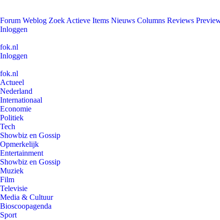
Forum
Weblog
Zoek
Actieve Items
Nieuws
Columns
Reviews
Previe
Inloggen
fok.nl
Inloggen
fok.nl
Actueel
Nederland
Internationaal
Economie
Politiek
Tech
Showbiz en Gossip
Opmerkelijk
Entertainment
Showbiz en Gossip
Muziek
Film
Televisie
Media & Cultuur
Bioscoopagenda
Sport