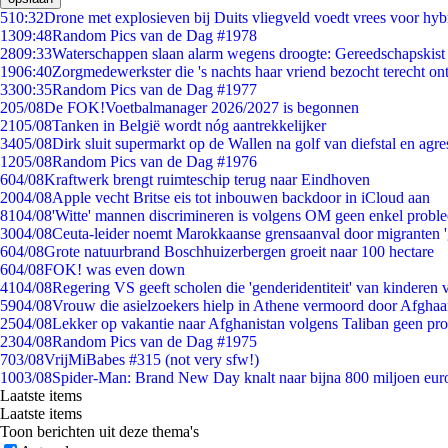
5
10:32
Drone met explosieven bij Duits vliegveld voedt vrees voor hyb
13
09:48
Random Pics van de Dag #1978
28
09:33
Waterschappen slaan alarm wegens droogte: Gereedschapskist
19
06:40
Zorgmedewerkster die 's nachts haar vriend bezocht terecht on
33
00:35
Random Pics van de Dag #1977
2
05/08
De FOK!Voetbalmanager 2026/2027 is begonnen
21
05/08
Tanken in België wordt nóg aantrekkelijker
34
05/08
Dirk sluit supermarkt op de Wallen na golf van diefstal en agre
12
05/08
Random Pics van de Dag #1976
6
04/08
Kraftwerk brengt ruimteschip terug naar Eindhoven
20
04/08
Apple vecht Britse eis tot inbouwen backdoor in iCloud aan
81
04/08
'Witte' mannen discrimineren is volgens OM geen enkel probl
30
04/08
Ceuta-leider noemt Marokkaanse grensaanval door migranten 
6
04/08
Grote natuurbrand Boschhuizerbergen groeit naar 100 hectare
6
04/08
FOK! was even down
41
04/08
Regering VS geeft scholen die 'genderidentiteit' van kinderen
59
04/08
Vrouw die asielzoekers hielp in Athene vermoord door Afghaa
25
04/08
Lekker op vakantie naar Afghanistan volgens Taliban geen pr
23
04/08
Random Pics van de Dag #1975
7
03/08
VrijMiBabes #315 (not very sfw!)
10
03/08
Spider-Man: Brand New Day knalt naar bijna 800 miljoen eur
Laatste items
Laatste items
Toon berichten uit deze thema's