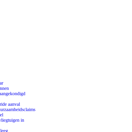
ar
innen
g aangekondigd
ride aanval
duurzaamheidsclaims
el
iegtuigen in
 leeg