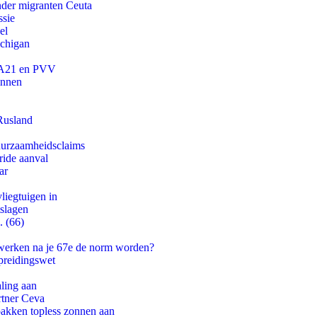
onder migranten Ceuta
ssie
el
ichigan
 JA21 en PVV
innen
Rusland
duurzaamheidsclaims
ride aanval
ar
iegtuigen in
tslagen
. (66)
 werken na je 67e de norm worden?
preidingswet
aling aan
rtner Ceva
pakken topless zonnen aan