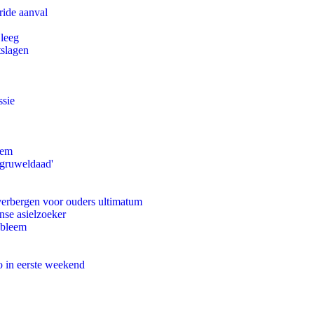
ride aanval
 leeg
tslagen
ssie
eem
'gruweldaad'
 verbergen voor ouders ultimatum
nse asielzoeker
obleem
o in eerste weekend