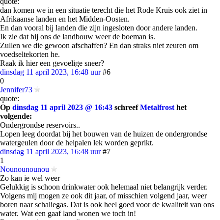
quote:
dan komen we in een situatie terecht die het Rode Kruis ook ziet in
Afrikaanse landen en het Midden-Oosten.
En dan vooral bij landen die zijn ingesloten door andere landen.
Ik zie dat bij ons de landbouw weer de boeman is.
Zullen we die gewoon afschaffen? En dan straks niet zeuren om
voedseltekorten he.
Raak ik hier een gevoelige sneer?
dinsdag 11 april 2023, 16:48 uur
#6
0
Jennifer73
quote:
Op
dinsdag 11 april 2023 @ 16:43
schreef
Metalfrost
het
volgende:
Ondergrondse reservoirs..
Lopen leeg doordat bij het bouwen van de huizen de ondergrondse
watergeulen door de heipalen lek worden geprikt.
dinsdag 11 april 2023, 16:48 uur
#7
1
Nounounounou
Zo kan ie wel weer
Gelukkig is schoon drinkwater ook helemaal niet belangrijk verder.
Volgens mij mogen ze ook dit jaar, of misschien volgend jaar, weer
boren naar schaliegas. Dat is ook heel goed voor de kwaliteit van ons
water. Wat een gaaf land wonen we toch in!