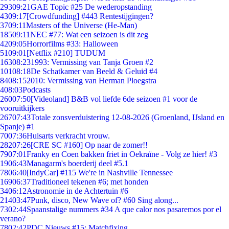
293
09:21
GAE Topic #25 De wederopstanding
43
09:17
[Crowdfunding] #443 Rentestijgingen?
37
09:11
Masters of the Universe (He-Man)
185
09:11
NEC #77: Wat een seizoen is dit zeg
42
09:05
Horrorfilms #33: Halloween
51
09:01
[Netflix #210] TUDUM
163
08:23
1993: Vermissing van Tanja Groen #2
101
08:18
De Schatkamer van Beeld & Geluid #4
84
08:15
2010: Vermissing van Herman Ploegstra
4
08:03
Podcasts
260
07:50
[Videoland] B&B vol liefde 6de seizoen #1 voor de
vooruitkijkers
267
07:43
Totale zonsverduistering 12-08-2026 (Groenland, IJsland en
Spanje) #1
70
07:36
Huisarts verkracht vrouw.
282
07:26
[CRE SC #160] Op naar de zomer!!
79
07:01
Franky en Coen bakken friet in Oekraïne - Volg ze hier! #3
19
06:43
Managarm's boerderij deel #5.1
78
06:40
[IndyCar] #115 We're in Nashville Tennessee
169
06:37
Traditioneel tekenen #6; met honden
34
06:12
Astronomie in de Achtertuin #6
214
03:47
Punk, disco, New Wave of? #60 Sing along...
73
02:44
Spaanstalige nummers #34 A que calor nos pasaremos por el
verano?
78
02:42
PDC Nieuws #15: Matchfixing