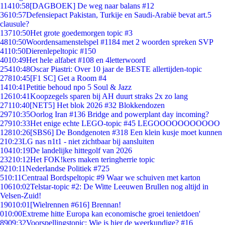
114
10:58
[DAGBOEK] De weg naar balans #12
36
10:57
Defensiepact Pakistan, Turkije en Saudi-Arabië bevat art.5
clausule?
137
10:50
Het grote goedemorgen topic #3
48
10:50
Woordensamenstelspel #1184 met 2 woorden spreken SVP
41
10:50
Dierenlepeltopic #150
40
10:49
Het hele alfabet #108 en 4letterwoord
254
10:48
Oscar Piastri: Over 10 jaar de BESTE allertijden-topic
278
10:45
[F1 SC] Get a Room #4
14
10:41
Petitie behoud npo 5 Soul & Jazz
126
10:41
Koopzegels sparen bij AH duurt straks 2x zo lang
271
10:40
[NET5] Het blok 2026 #32 Blokkendozen
297
10:35
Oorlog Iran #136 Bridge and powerplant day incoming?
279
10:33
Het enige echte LEGO-topic #45 LEGOOOOOOOOOOO
128
10:26
[SBS6] De Bondgenoten #318 Een klein kusje moet kunnen
2
10:23
LG nas n1t1 - niet zichtbaar bij aansluiten
104
10:19
De landelijke hittegolf van 2026
232
10:12
Het FOK!kers maken teringherrie topic
92
10:11
Nederlandse Politiek #725
5
10:11
Centraal Bordspeltopic #9 Waar we schuiven met karton
106
10:02
Telstar-topic #2: De Witte Leeuwen Brullen nog altijd in
Velsen-Zuid!
190
10:01
[Wielrennen #616] Brennan!
0
10:00
Extreme hitte Europa kan economische groei tenietdoen'
89
09:32
Voorspellingstopic: Wie is hier de weerkundige? #16