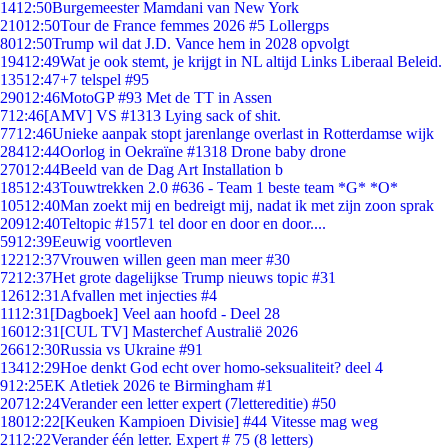
14
12:50
Burgemeester Mamdani van New York
210
12:50
Tour de France femmes 2026 #5 Lollergps
80
12:50
Trump wil dat J.D. Vance hem in 2028 opvolgt
194
12:49
Wat je ook stemt, je krijgt in NL altijd Links Liberaal Beleid.
135
12:47
+7 telspel #95
290
12:46
MotoGP #93 Met de TT in Assen
7
12:46
[AMV] VS #1313 Lying sack of shit.
77
12:46
Unieke aanpak stopt jarenlange overlast in Rotterdamse wijk
284
12:44
Oorlog in Oekraïne #1318 Drone baby drone
270
12:44
Beeld van de Dag Art Installation b
185
12:43
Touwtrekken 2.0 #636 - Team 1 beste team *G* *O*
105
12:40
Man zoekt mij en bedreigt mij, nadat ik met zijn zoon sprak
209
12:40
Teltopic #1571 tel door en door en door....
59
12:39
Eeuwig voortleven
122
12:37
Vrouwen willen geen man meer #30
72
12:37
Het grote dagelijkse Trump nieuws topic #31
126
12:31
Afvallen met injecties #4
11
12:31
[Dagboek] Veel aan hoofd - Deel 28
160
12:31
[CUL TV] Masterchef Australië 2026
266
12:30
Russia vs Ukraine #91
134
12:29
Hoe denkt God echt over homo-seksualiteit? deel 4
9
12:25
EK Atletiek 2026 te Birmingham #1
207
12:24
Verander een letter expert (7lettereditie) #50
180
12:22
[Keuken Kampioen Divisie] #44 Vitesse mag weg
21
12:22
Verander één letter. Expert # 75 (8 letters)