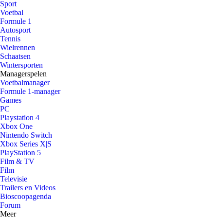
Sport
Voetbal
Formule 1
Autosport
Tennis
Wielrennen
Schaatsen
Wintersporten
Managerspelen
Voetbalmanager
Formule 1-manager
Games
PC
Playstation 4
Xbox One
Nintendo Switch
Xbox Series X|S
PlayStation 5
Film & TV
Film
Televisie
Trailers en Videos
Bioscoopagenda
Forum
Meer