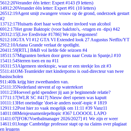
56
12:20
Verander één letter: Expert #143 (9 letters)
149
12:20
Verander één letter: Expert #91 (10 letters)
265
12:19
Agent smijt zwangere vrouw op de grond, onderzoek gestart
#2
137
12:17
Huisarts doet haar werk onder invloed van alcohol
69
12:17
Het grote Baktopic (voor bakfoto's, -vragen en -tips) #42
203
12:15
[Live Eredivisie #1786] We zijn begonnen!
92
12:10
GTA VI #12 GTA VI Extended look 27 Augustus Netflix/YT
29
12:10
Ariana Grande verlaat de spotlight.
204
11:59
[RTL] B&B vol liefde 6de seizoen #4
185
11:57
Migranten breken door grens naar Ceuta in Spanje,l #10
154
11:54
Sterren toen en nu #11
163
11:53
Algemeen steektopic, waar er een steekje los zit #3
55
11:41
OM-Teamleider met kinderporno is oud-directeur van twee
basisscholen
9
11:40
Ik krijg hier zweethanden van.
251
11:35
Nederland stevent af op watertekort
10
11:23
Hoeveel geld spendeer jij aan je beginnende relatie?
177
11:17
[WLR SC #417] Nieuw deel openen was kaputt
101
11:13
Het oneindige 'doet-ie anders nooit'-topic # 1819
129
11:12
Post hier zo vaak mogelijk om 11:11 #39 Vanz11
140
11:08
Meisjesnamenlepeltopic #367 LOOOOL LAPO
114
11:07
[FOK!Voetbalmanager 2026/2027] #1 We zijn er weer
146
11:01
Jonge Cambridge professor stapt op na claims over plagiaat
en leugens