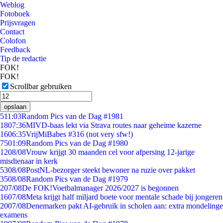
Weblog
Fotoboek
Prijsvragen
Contact
Colofon
Feedback
Tip de redactie
FOK!
FOK!
Scrollbar gebruiken
opslaan
5
11:03
Random Pics van de Dag #1981
18
07:36
MIVD-baas lekt via Strava routes naar geheime kazerne
16
06:35
VrijMiBabes #316 (not very sfw!)
75
01:09
Random Pics van de Dag #1980
12
08/08
Vrouw krijgt 30 maanden cel voor afpersing 12-jarige
misdienaar in kerk
53
08/08
PostNL-bezorger steekt bewoner na ruzie over pakket
35
08/08
Random Pics van de Dag #1979
2
07/08
De FOK!Voetbalmanager 2026/2027 is begonnen
16
07/08
Meta krijgt half miljard boete voor mentale schade bij jongeren
20
07/08
Denemarken pakt AI-gebruik in scholen aan: extra mondelinge
examens