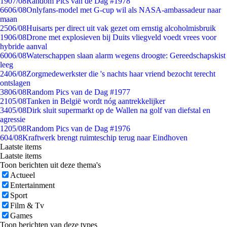
19
07/08
Random Pics van de Dag #1978
66
06/08
Onlyfans-model met G-cup wil als NASA-ambassadeur naar
maan
25
06/08
Huisarts per direct uit vak gezet om ernstig alcoholmisbruik
19
06/08
Drone met explosieven bij Duits vliegveld voedt vrees voor
hybride aanval
60
06/08
Waterschappen slaan alarm wegens droogte: Gereedschapskist
leeg
24
06/08
Zorgmedewerkster die 's nachts haar vriend bezocht terecht
ontslagen
38
06/08
Random Pics van de Dag #1977
21
05/08
Tanken in België wordt nóg aantrekkelijker
34
05/08
Dirk sluit supermarkt op de Wallen na golf van diefstal en
agressie
12
05/08
Random Pics van de Dag #1976
6
04/08
Kraftwerk brengt ruimteschip terug naar Eindhoven
Laatste items
Laatste items
Toon berichten uit deze thema's
Actueel
Entertainment
Sport
Film & Tv
Games
Toon berichten van deze types