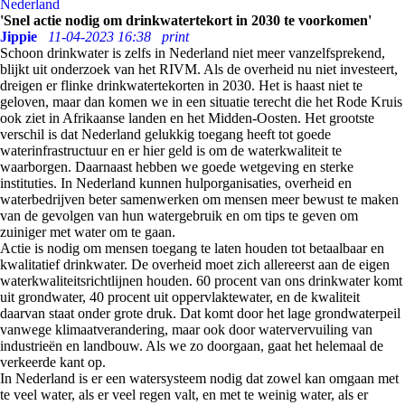
Nederland
'Snel actie nodig om drinkwatertekort in 2030 te voorkomen'
Jippie
11-04-2023 16:38
print
Schoon drinkwater is zelfs in Nederland niet meer vanzelfsprekend,
blijkt uit onderzoek van het RIVM. Als de overheid nu niet investeert,
dreigen er flinke drinkwatertekorten in 2030. Het is haast niet te
geloven, maar dan komen we in een situatie terecht die het Rode Kruis
ook ziet in Afrikaanse landen en het Midden-Oosten. Het grootste
verschil is dat Nederland gelukkig toegang heeft tot goede
waterinfrastructuur en er hier geld is om de waterkwaliteit te
waarborgen. Daarnaast hebben we goede wetgeving en sterke
instituties. In Nederland kunnen hulporganisaties, overheid en
waterbedrijven beter samenwerken om mensen meer bewust te maken
van de gevolgen van hun watergebruik en om tips te geven om
zuiniger met water om te gaan.
Actie is nodig om mensen toegang te laten houden tot betaalbaar en
kwalitatief drinkwater. De overheid moet zich allereerst aan de eigen
waterkwaliteitsrichtlijnen houden. 60 procent van ons drinkwater komt
uit grondwater, 40 procent uit oppervlaktewater, en de kwaliteit
daarvan staat onder grote druk. Dat komt door het lage grondwaterpeil
vanwege klimaatverandering, maar ook door watervervuiling van
industrieën en landbouw. Als we zo doorgaan, gaat het helemaal de
verkeerde kant op.
In Nederland is er een watersysteem nodig dat zowel kan omgaan met
te veel water, als er veel regen valt, en met te weinig water, als er