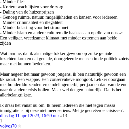
- Minder file's
- Kortere wachtlijsten voor de zorg
- Daling van de huizenprijzen
- Genoeg ruimte, natuur, mogelijkheden en kansen voor iedereen
- Minder criminaliteit en illegaliteit
- Minder belasting voor het stroomnet
- Minder Islam en andere culturen die haaks staan op die van ons ->
Een veiliger, vreedzamer klimaat met minder extremen aan beide
zijden
Wat raar he, dat ik als matige fokker gewoon op zulke geniale
inzichten kom en dat geniale, doorgeleerde mensen in de politiek zoiets
maar niet kunnen bedenken.
Maar negeer het maar gewoon jongens, ik ben natuurlijk gewoon een
kk racist. Een wappie. Een conservatieve mongool. Lekker doorgaan
met honderdduizenden vreemdelingen erbij per jaar en dan van de ene
naar de andere crisis hollen. Maar wel deugen natuurlijk. Dat is het
allerbelangrijkste.
Ik draai het vanaf nu om. Ik neem iedereen die niet tegen massa-
immigratie is bij deze niet meer serieus. Met je gecreëerde 'crisissen'.
dinsdag 11 april 2023, 16:59 uur
#13
1
volvos70