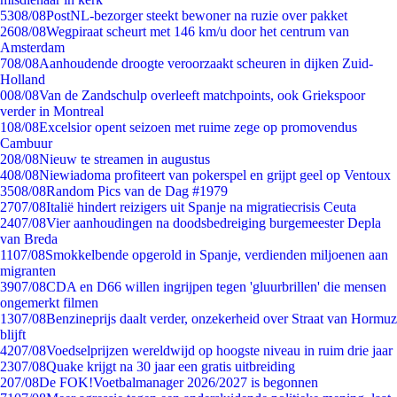
53
08/08
PostNL-bezorger steekt bewoner na ruzie over pakket
26
08/08
Wegpiraat scheurt met 146 km/u door het centrum van
Amsterdam
7
08/08
Aanhoudende droogte veroorzaakt scheuren in dijken Zuid-
Holland
0
08/08
Van de Zandschulp overleeft matchpoints, ook Griekspoor
verder in Montreal
1
08/08
Excelsior opent seizoen met ruime zege op promovendus
Cambuur
2
08/08
Nieuw te streamen in augustus
4
08/08
Niewiadoma profiteert van pokerspel en grijpt geel op Ventoux
35
08/08
Random Pics van de Dag #1979
27
07/08
Italië hindert reizigers uit Spanje na migratiecrisis Ceuta
24
07/08
Vier aanhoudingen na doodsbedreiging burgemeester Depla
van Breda
11
07/08
Smokkelbende opgerold in Spanje, verdienden miljoenen aan
migranten
39
07/08
CDA en D66 willen ingrijpen tegen 'gluurbrillen' die mensen
ongemerkt filmen
13
07/08
Benzineprijs daalt verder, onzekerheid over Straat van Hormuz
blijft
42
07/08
Voedselprijzen wereldwijd op hoogste niveau in ruim drie jaar
23
07/08
Quake krijgt na 30 jaar een gratis uitbreiding
2
07/08
De FOK!Voetbalmanager 2026/2027 is begonnen