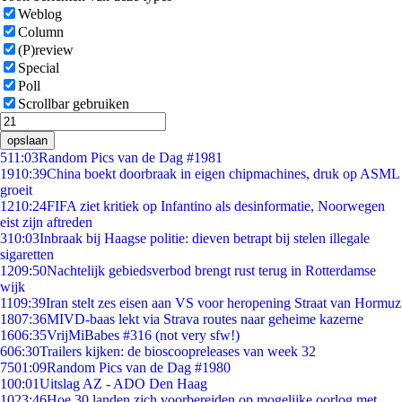
Weblog
Column
(P)review
Special
Poll
Scrollbar gebruiken
opslaan
5
11:03
Random Pics van de Dag #1981
19
10:39
China boekt doorbraak in eigen chipmachines, druk op ASML
groeit
12
10:24
FIFA ziet kritiek op Infantino als desinformatie, Noorwegen
eist zijn aftreden
3
10:03
Inbraak bij Haagse politie: dieven betrapt bij stelen illegale
sigaretten
12
09:50
Nachtelijk gebiedsverbod brengt rust terug in Rotterdamse
wijk
11
09:39
Iran stelt zes eisen aan VS voor heropening Straat van Hormuz
18
07:36
MIVD-baas lekt via Strava routes naar geheime kazerne
16
06:35
VrijMiBabes #316 (not very sfw!)
6
06:30
Trailers kijken: de bioscoopreleases van week 32
75
01:09
Random Pics van de Dag #1980
1
00:01
Uitslag AZ - ADO Den Haag
10
23:46
Hoe 30 landen zich voorbereiden op mogelijke oorlog met