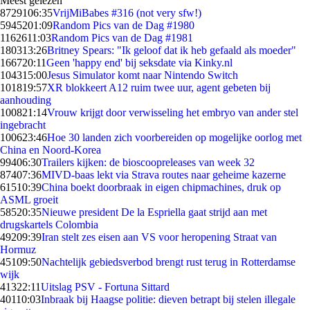
Meest gelezen
87291
06:35
VrijMiBabes #316 (not very sfw!)
59452
01:09
Random Pics van de Dag #1980
11626
11:03
Random Pics van de Dag #1981
1803
13:26
Britney Spears: "Ik geloof dat ik heb gefaald als moeder"
1667
20:11
Geen 'happy end' bij seksdate via Kinky.nl
1043
15:00
Jesus Simulator komt naar Nintendo Switch
1018
19:57
XR blokkeert A12 ruim twee uur, agent gebeten bij
aanhouding
1008
21:14
Vrouw krijgt door verwisseling het embryo van ander stel
ingebracht
1006
23:46
Hoe 30 landen zich voorbereiden op mogelijke oorlog met
China en Noord-Korea
994
06:30
Trailers kijken: de bioscoopreleases van week 32
874
07:36
MIVD-baas lekt via Strava routes naar geheime kazerne
615
10:39
China boekt doorbraak in eigen chipmachines, druk op
ASML groeit
585
20:35
Nieuwe president De la Espriella gaat strijd aan met
drugskartels Colombia
492
09:39
Iran stelt zes eisen aan VS voor heropening Straat van
Hormuz
451
09:50
Nachtelijk gebiedsverbod brengt rust terug in Rotterdamse
wijk
413
22:11
Uitslag PSV - Fortuna Sittard
401
10:03
Inbraak bij Haagse politie: dieven betrapt bij stelen illegale