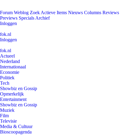
Forum
Weblog
Zoek
Actieve Items
Nieuws
Columns
Reviews
Previews
Specials
Archief
Inloggen
fok.nl
Inloggen
fok.nl
Actueel
Nederland
Internationaal
Economie
Politiek
Tech
Showbiz en Gossip
Opmerkelijk
Entertainment
Showbiz en Gossip
Muziek
Film
Televisie
Media & Cultuur
Bioscoopagenda