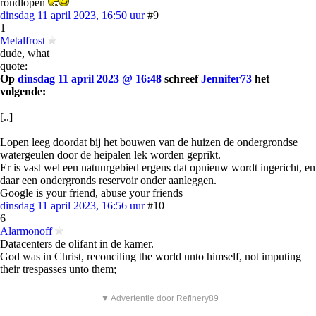
rondlopen
dinsdag 11 april 2023, 16:50 uur
#9
1
Metalfrost
dude, what
quote:
Op
dinsdag 11 april 2023 @ 16:48
schreef
Jennifer73
het
volgende:
[..]
Lopen leeg doordat bij het bouwen van de huizen de ondergrondse
watergeulen door de heipalen lek worden geprikt.
Er is vast wel een natuurgebied ergens dat opnieuw wordt ingericht, en
daar een ondergronds reservoir onder aanleggen.
Google is your friend, abuse your friends
dinsdag 11 april 2023, 16:56 uur
#10
6
Alarmonoff
Datacenters de olifant in de kamer.
God was in Christ, reconciling the world unto himself, not imputing
their trespasses unto them;
▼ Advertentie door Refinery89