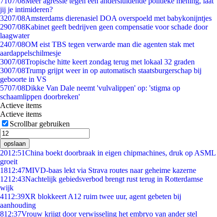
71
07/08
Meer agressie tegen een andersluidende politieke mening, laat
jij je intimideren?
32
07/08
Amsterdams dierenasiel DOA overspoeld met babykonijntjes
29
07/08
Kabinet geeft bedrijven geen compensatie voor schade door
laagwater
24
07/08
OM eist TBS tegen verwarde man die agenten stak met
aardappelschilmesje
30
07/08
Tropische hitte keert zondag terug met lokaal 32 graden
30
07/08
Trump grijpt weer in op automatisch staatsburgerschap bij
geboorte in VS
57
07/08
Dikke Van Dale neemt 'vulvalippen' op: 'stigma op
schaamlippen doorbreken'
Actieve items
Actieve items
Scrollbar gebruiken
opslaan
20
12:51
China boekt doorbraak in eigen chipmachines, druk op ASML
groeit
18
12:47
MIVD-baas lekt via Strava routes naar geheime kazerne
12
12:43
Nachtelijk gebiedsverbod brengt rust terug in Rotterdamse
wijk
41
12:39
XR blokkeert A12 ruim twee uur, agent gebeten bij
aanhouding
8
12:37
Vrouw krijgt door verwisseling het embryo van ander stel