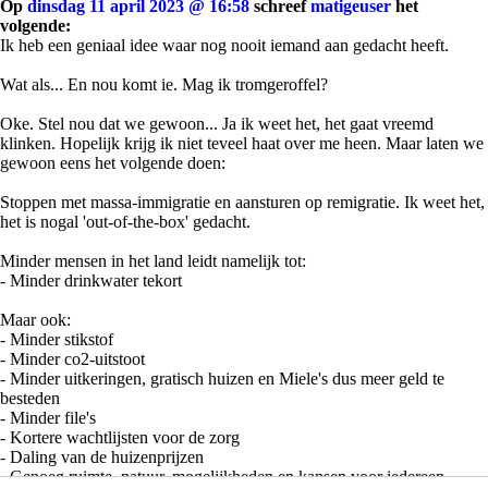
Op
dinsdag 11 april 2023 @ 16:58
schreef
matigeuser
het
volgende:
Ik heb een geniaal idee waar nog nooit iemand aan gedacht heeft.
Wat als... En nou komt ie. Mag ik tromgeroffel?
Oke. Stel nou dat we gewoon... Ja ik weet het, het gaat vreemd
klinken. Hopelijk krijg ik niet teveel haat over me heen. Maar laten we
gewoon eens het volgende doen:
Stoppen met massa-immigratie en aansturen op remigratie. Ik weet het,
het is nogal 'out-of-the-box' gedacht.
Minder mensen in het land leidt namelijk tot:
- Minder drinkwater tekort
Maar ook:
- Minder stikstof
- Minder co2-uitstoot
- Minder uitkeringen, gratisch huizen en Miele's dus meer geld te
besteden
- Minder file's
- Kortere wachtlijsten voor de zorg
- Daling van de huizenprijzen
- Genoeg ruimte, natuur, mogelijkheden en kansen voor iedereen