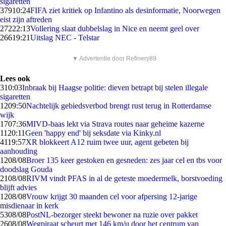
sigaretten
379
10:24
FIFA ziet kritiek op Infantino als desinformatie, Noorwegen
eist zijn aftreden
272
22:13
Vollering slaat dubbelslag in Nice en neemt geel over
266
19:21
Uitslag NEC - Telstar
▼ Advertentie door Refinery89
Lees ook
3
10:03
Inbraak bij Haagse politie: dieven betrapt bij stelen illegale
sigaretten
12
09:50
Nachtelijk gebiedsverbod brengt rust terug in Rotterdamse
wijk
17
07:36
MIVD-baas lekt via Strava routes naar geheime kazerne
11
20:11
Geen 'happy end' bij seksdate via Kinky.nl
41
19:57
XR blokkeert A12 ruim twee uur, agent gebeten bij
aanhouding
12
08/08
Broer 135 keer gestoken en gesneden: zes jaar cel en tbs voor
doodslag Gouda
21
08/08
RIVM vindt PFAS in al de geteste moedermelk, borstvoeding
blijft advies
12
08/08
Vrouw krijgt 30 maanden cel voor afpersing 12-jarige
misdienaar in kerk
53
08/08
PostNL-bezorger steekt bewoner na ruzie over pakket
26
08/08
Wegpiraat scheurt met 146 km/u door het centrum van