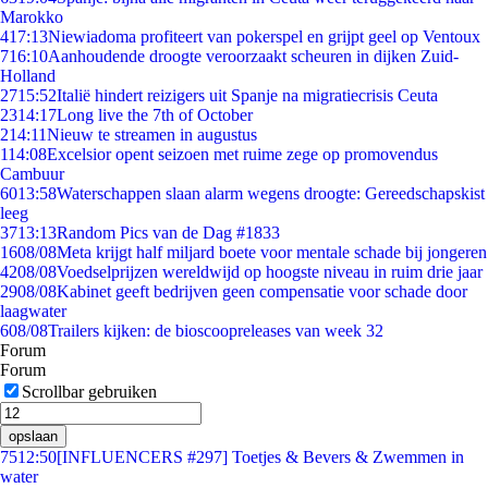
Marokko
4
17:13
Niewiadoma profiteert van pokerspel en grijpt geel op Ventoux
7
16:10
Aanhoudende droogte veroorzaakt scheuren in dijken Zuid-
Holland
27
15:52
Italië hindert reizigers uit Spanje na migratiecrisis Ceuta
23
14:17
Long live the 7th of October
2
14:11
Nieuw te streamen in augustus
1
14:08
Excelsior opent seizoen met ruime zege op promovendus
Cambuur
60
13:58
Waterschappen slaan alarm wegens droogte: Gereedschapskist
leeg
37
13:13
Random Pics van de Dag #1833
16
08/08
Meta krijgt half miljard boete voor mentale schade bij jongeren
42
08/08
Voedselprijzen wereldwijd op hoogste niveau in ruim drie jaar
29
08/08
Kabinet geeft bedrijven geen compensatie voor schade door
laagwater
6
08/08
Trailers kijken: de bioscoopreleases van week 32
Forum
Forum
Scrollbar gebruiken
opslaan
75
12:50
[INFLUENCERS #297] Toetjes & Bevers & Zwemmen in
water