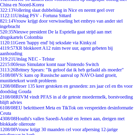
China en Noord-Korea
3
22:13
Vollering slaat dubbelslag in Nice en neemt geel over
11
22:11
Uitslag PSV - Fortuna Sittard
8
21:14
Vrouw krijgt door verwisseling het embryo van ander stel
ingebracht
5
20:35
Nieuwe president De la Espriella gaat strijd aan met
drugskartels Colombia
11
20:11
Geen 'happy end' bij seksdate via Kinky.nl
41
19:57
XR blokkeert A12 ruim twee uur, agent gebeten bij
aanhouding
3
19:21
Uitslag NEC - Telstar
22
15:00
Jesus Simulator komt naar Nintendo Switch
31
13:26
Britney Spears: "Ik geloof dat ik heb gefaald als moeder"
51
08/08
VS: kans op Russische aanval op NAVO-land groeit,
munitietekort wordt probleem
12
08/08
Broer 135 keer gestoken en gesneden: zes jaar cel en tbs voor
doodslag Gouda
21
08/08
RIVM vindt PFAS in al de geteste moedermelk, borstvoeding
blijft advies
61
08/08
EU bekritiseert Meta en TikTok om verspreiden desinformatie
Ceuta
43
08/08
Houthi's vallen Saoedi-Arabië en Jemen aan, dreigen met
blokkade olieroute
12
08/08
Vrouw krijgt 30 maanden cel voor afpersing 12-jarige
misdienaar in kerk