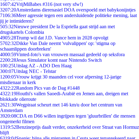
16
07:42
VrijMiBabes #316 (not very sfw!)
32
07:20
Amsterdams dierenasiel DOA overspoeld met babykonijntjes
71
06:36
Meer agressie tegen een andersluidende politieke mening, laat
jij je intimideren?
5
05:32
Nieuwe president De la Espriella gaat strijd aan met
drugskartels Colombia
49
05:28
Trump wil dat J.D. Vance hem in 2028 opvolgt
57
02:32
Dikke Van Dale neemt 'vulvalippen' op: 'stigma op
schaamlippen doorbreken'
40
00:59
Vinted-foto's van vrouwen massaal gedeeld op seksfora
22
00:28
Jesus Simulator komt naar Nintendo Switch
1
00:25
Uitslag AZ - ADO Den Haag
3
00:07
Uitslag NEC - Telstar
12
00:05
Vrouw krijgt 30 maanden cel voor afpersing 12-jarige
misdienaar in kerk
43
22:22
Random Pics van de Dag #1448
43
22:19
Houthi's vallen Saoedi-Arabië en Jemen aan, dreigen met
blokkade olieroute
26
21:30
Wegpiraat scheurt met 146 km/u door het centrum van
Amsterdam
39
20:08
CDA en D66 willen ingrijpen tegen 'gluurbrillen' die mensen
ongemerkt filmen
13
19:52
Benzineprijs daalt verder, onzekerheid over Straat van Hormuz
blijft
63
19:04
Spanje: bijna alle migranten in Ceuta weer teruggekeerd naar