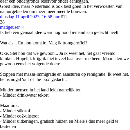
daar een ondergronds reservoir onder aanleggen.
Goed idee, maar Nederland is ook best goed in het verwoesten van
natuurgebieden om meer meer meer te bouwen.
dinsdag 11 april 2023, 16:58 uur
#12
28
matigeuser
Ik heb een geniaal idee waar nog nooit iemand aan gedacht heeft.
Wat als... En nou komt ie. Mag ik tromgeroffel?
Oke. Stel nou dat we gewoon... Ja ik weet het, het gaat vreemd
klinken. Hopelijk krijg ik niet teveel haat over me heen. Maar laten we
gewoon eens het volgende doen:
Stoppen met massa-immigratie en aansturen op remigratie. Ik weet het,
het is nogal 'out-of-the-box' gedacht.
Minder mensen in het land leidt namelijk tot:
- Minder drinkwater tekort
Maar ook:
- Minder stikstof
- Minder co2-uitstoot
- Minder uitkeringen, gratisch huizen en Miele's dus meer geld te
besteden