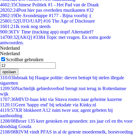
46
02:35
Chinese Politiek #1 - Het Pad van de Draak
282
02:24
Post hier pas overleden muzikanten #32
28
02:19
De Avondetappe #177 - Bijna voorbij :(
258
01:52
[UFO/UAP] #16 The Age of Disclosure
16
01:21
Ik rook nog steeds
9
00:36
TV Time (tracking app) stopt! Alternatief?
147
00:32
[AKQ] #3384 Topic met vragen. En soms goede
antwoorden.
Nederland
Nederland
Scrollbar gebruiken
opslaan
3
10:03
Inbraak bij Haagse politie: dieven betrapt bij stelen illegale
sigaretten
12
09:50
Nachtelijk gebiedsverbod brengt rust terug in Rotterdamse
wijk
17
07:36
MIVD-baas lekt via Strava routes naar geheime kazerne
11
20:11
Geen 'happy end' bij seksdate via Kinky.nl
41
19:57
XR blokkeert A12 ruim twee uur, agent gebeten bij
aanhouding
12
08/08
Broer 135 keer gestoken en gesneden: zes jaar cel en tbs voor
doodslag Gouda
21
08/08
RIVM vindt PFAS in al de geteste moedermelk, borstvoeding