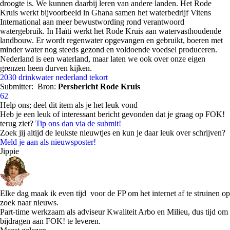
droogte is. We kunnen daarbij leren van andere landen. Het Rode
Kruis werkt bijvoorbeeld in Ghana samen het waterbedrijf Vitens
International aan meer bewustwording rond verantwoord
watergebruik. In Haïti werkt het Rode Kruis aan watervasthoudende
landbouw. Er wordt regenwater opgevangen en gebruikt, boeren met
minder water nog steeds gezond en voldoende voedsel produceren.
Nederland is een waterland, maar laten we ook over onze eigen
grenzen heen durven kijken.
2030
drinkwater
nederland
tekort
Submitter:
Bron:
Persbericht Rode Kruis
62
Help ons; deel dit item als je het leuk vond
Heb je een leuk of interessant bericht gevonden dat je graag op FOK!
terug ziet?
Tip ons dan via de submit!
Zoek jij altijd de leukste nieuwtjes en kun je daar leuk over schrijven?
Meld je aan als nieuwsposter!
Jippie
Elke dag maak ik even tijd voor de FP om het internet af te struinen op
zoek naar nieuws.
Part-time werkzaam als adviseur Kwaliteit Arbo en Milieu, dus tijd om
bijdragen aan FOK! te leveren.