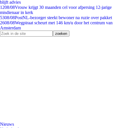
blijft advies
12
08/08
Vrouw krijgt 30 maanden cel voor afpersing 12-jarige
misdienaar in kerk
53
08/08
PostNL-bezorger steekt bewoner na ruzie over pakket
26
08/08
Wegpiraat scheurt met 146 km/u door het centrum van
Amsterdam
Nieuws