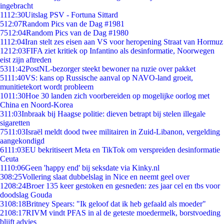
ingebracht
11
12:30
Uitslag PSV - Fortuna Sittard
5
12:07
Random Pics van de Dag #1981
75
12:04
Random Pics van de Dag #1980
11
12:04
Iran stelt zes eisen aan VS voor heropening Straat van Hormuz
12
12:03
FIFA ziet kritiek op Infantino als desinformatie, Noorwegen
eist zijn aftreden
53
11:42
PostNL-bezorger steekt bewoner na ruzie over pakket
51
11:40
VS: kans op Russische aanval op NAVO-land groeit,
munitietekort wordt probleem
10
11:30
Hoe 30 landen zich voorbereiden op mogelijke oorlog met
China en Noord-Korea
3
11:03
Inbraak bij Haagse politie: dieven betrapt bij stelen illegale
sigaretten
75
11:03
Israël meldt dood twee militairen in Zuid-Libanon, vergelding
aangekondigd
61
11:03
EU bekritiseert Meta en TikTok om verspreiden desinformatie
Ceuta
11
10:06
Geen 'happy end' bij seksdate via Kinky.nl
3
08:25
Vollering slaat dubbelslag in Nice en neemt geel over
12
08:24
Broer 135 keer gestoken en gesneden: zes jaar cel en tbs voor
doodslag Gouda
31
08:18
Britney Spears: "Ik geloof dat ik heb gefaald als moeder"
21
08:17
RIVM vindt PFAS in al de geteste moedermelk, borstvoeding
blijft advies