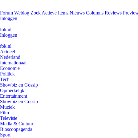
Forum
Weblog
Zoek
Actieve Items
Nieuws
Columns
Reviews
Previe
Inloggen
fok.nl
Inloggen
fok.nl
Actueel
Nederland
Internationaal
Economie
Politiek
Tech
Showbiz en Gossip
Opmerkelijk
Entertainment
Showbiz en Gossip
Muziek
Film
Televisie
Media & Cultuur
Bioscoopagenda
Sport