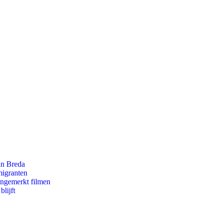
an Breda
migranten
ongemerkt filmen
lijft