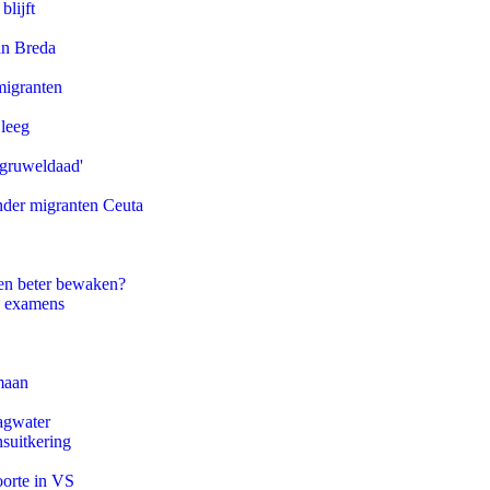
blijft
an Breda
migranten
 leeg
'gruweldaad'
onder migranten Ceuta
en beter bewaken?
e examens
maan
agwater
suitkering
oorte in VS