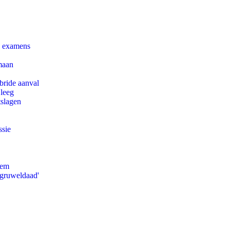
e examens
maan
bride aanval
 leeg
tslagen
ssie
eem
'gruweldaad'