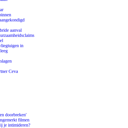
ar
binnen
g aangekondigd
bride aanval
duurzaamheidsclaims
el
iegtuigen in
 leeg
tslagen
rtner Ceva
pen doorbreken'
ongemerkt filmen
ij je intimideren?