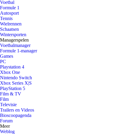
Voetbal
Formule 1
Autosport
Tennis
Wielrennen
Schaatsen
Wintersporten
Managerspelen
Voetbalmanager
Formule 1-manager
Games
PC
Playstation 4
Xbox One
Nintendo Switch
Xbox Series X|S
PlayStation 5
Film & TV
Film
Televisie
Trailers en Videos
Bioscoopagenda
Forum
Meer
Weblog