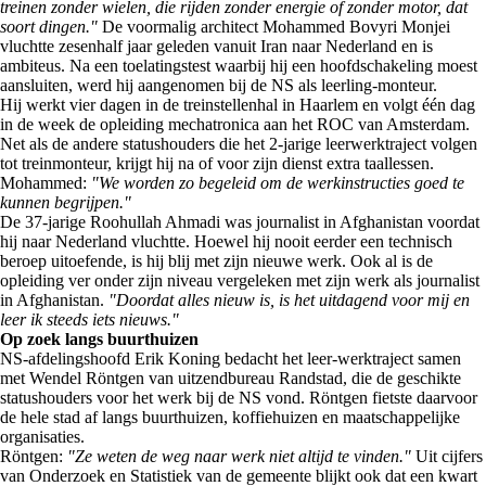
treinen zonder wielen, die rijden zonder energie of zonder motor, dat
soort dingen."
De voormalig architect Mohammed Bovyri Monjei
vluchtte zesenhalf jaar geleden vanuit Iran naar Nederland en is
ambiteus. Na een toelatingstest waarbij hij een hoofdschakeling moest
aansluiten, werd hij aangenomen bij de NS als leerling-monteur.
Hij werkt vier dagen in de treinstellenhal in Haarlem en volgt één dag
in de week de opleiding mechatronica aan het ROC van Amsterdam.
Net als de andere statushouders die het 2-jarige leerwerktraject volgen
tot treinmonteur, krijgt hij na of voor zijn dienst extra taallessen.
Mohammed:
"We worden zo begeleid om de werkinstructies goed te
kunnen begrijpen."
De 37-jarige Roohullah Ahmadi was journalist in Afghanistan voordat
hij naar Nederland vluchtte. Hoewel hij nooit eerder een technisch
beroep uitoefende, is hij blij met zijn nieuwe werk. Ook al is de
opleiding ver onder zijn niveau vergeleken met zijn werk als journalist
in Afghanistan.
"Doordat alles nieuw is, is het uitdagend voor mij en
leer ik steeds iets nieuws."
Op zoek langs buurthuizen
NS-afdelingshoofd Erik Koning bedacht het leer-werktraject samen
met Wendel Röntgen van uitzendbureau Randstad, die de geschikte
statushouders voor het werk bij de NS vond. Röntgen fietste daarvoor
de hele stad af langs buurthuizen, koffiehuizen en maatschappelijke
organisaties.
Röntgen:
"Ze weten de weg naar werk niet altijd te vinden."
Uit cijfers
van Onderzoek en Statistiek van de gemeente blijkt ook dat een kwart