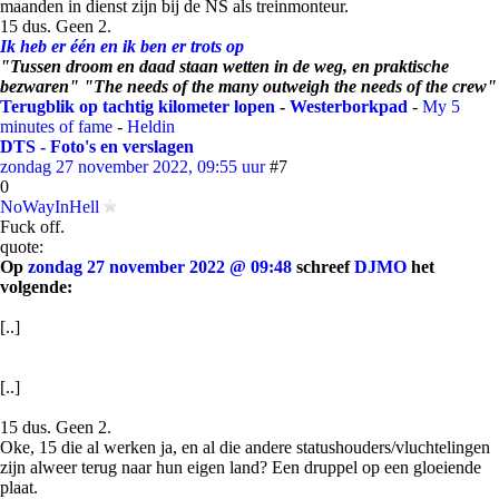
maanden in dienst zijn bij de NS als treinmonteur.
15 dus. Geen 2.
Ik heb er één en ik ben er trots op
"Tussen droom en daad staan wetten in de weg, en praktische
bezwaren" "The needs of the many outweigh the needs of the crew"
Terugblik op tachtig kilometer lopen
-
Westerborkpad
-
My 5
minutes of fame
-
Heldin
DTS - Foto's en verslagen
zondag 27 november 2022, 09:55 uur
#7
0
NoWayInHell
Fuck off.
quote:
Op
zondag 27 november 2022 @ 09:48
schreef
DJMO
het
volgende:
[..]
[..]
15 dus. Geen 2.
Oke, 15 die al werken ja, en al die andere statushouders/vluchtelingen
zijn alweer terug naar hun eigen land? Een druppel op een gloeiende
plaat.