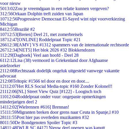
voor nieuw
50
13:02
Zou je vreemdgaan in een relatie kunnen vergeven?
3
12:56
Orkaan Dolphin treft zuiden van Japan
107
12:56
Progressieve Democraat El-Sayed wint nipt voorverkiezing
Michigan
84
12:55
Brazilië #2
107
12:53
[Breien] Deel 21, met zomerbreisels
187
12:47
[ONLINE] Roddelpraat Topic #21
266
12:38
[AMV] VS #1312 spammers van de internationale rechtsorde
267
12:34
[NET5] Het blok 2026 #32 Blokkendozen
1
12:29
[Dagboek] Veel aan hoofd - Deel 28
61
12:12
Lisa (38) vermoord in Griekenland door Afghaanse
asielzoeker
21
12:08
Rechtszaak dodelijk ongeluk uitgesteld vanwege vakantie
advocaat
2
12:08
Teltopic #1566 tel door en door en door....
121
12:07
Het RLS Social Media-topic #160 Zonder Kolonel!!
211
12:06
[NL] Street View Quiz [#122] - Loogisch toch
110
12:04
Roddelpraat onder vuur: ongepaste opmerkingen
minderjarigen deel 2
141
12:02
[Wielrennen #616] Brennan!
151
11:59
Migranten breken door grens naar Ceuta in Spanje,l #10
281
11:55
Post hier pas overleden muzikanten #32
80
11:50
De Bondgenoten Spoiler Topic #3
148
11:48
[WLR SC #417] Nieuw deel openen was kaputt