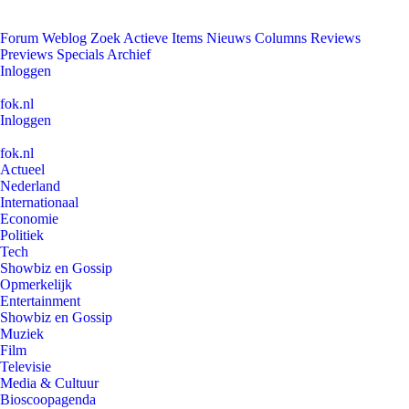
Forum
Weblog
Zoek
Actieve Items
Nieuws
Columns
Reviews
Previews
Specials
Archief
Inloggen
fok.nl
Inloggen
fok.nl
Actueel
Nederland
Internationaal
Economie
Politiek
Tech
Showbiz en Gossip
Opmerkelijk
Entertainment
Showbiz en Gossip
Muziek
Film
Televisie
Media & Cultuur
Bioscoopagenda