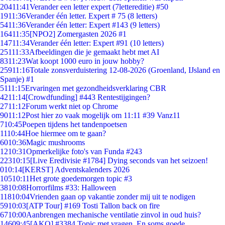
204
11:41
Verander een letter expert (7lettereditie) #50
19
11:36
Verander één letter. Expert # 75 (8 letters)
54
11:36
Verander één letter: Expert #143 (9 letters)
164
11:35
[NPO2] Zomergasten 2026 #1
147
11:34
Verander één letter: Expert #91 (10 letters)
251
11:33
Afbeeldingen die je gemaakt hebt met AI
83
11:23
Wat koopt 1000 euro in jouw hobby?
259
11:16
Totale zonsverduistering 12-08-2026 (Groenland, IJsland en
Spanje) #1
51
11:15
Ervaringen met gezondheidsverklaring CBR
42
11:14
[Crowdfunding] #443 Rentestijgingen?
27
11:12
Forum werkt niet op Chrome
90
11:12
Post hier zo vaak mogelijk om 11:11 #39 Vanz11
7
10:45
Poepen tijdens het tandenpoetsen
11
10:44
Hoe hiermee om te gaan?
60
10:36
Magic mushrooms
12
10:31
Opmerkelijke foto's van Funda #243
223
10:15
[Live Eredivisie #1784] Dying seconds van het seizoen!
0
10:14
[KERST] Adventskalenders 2026
105
10:11
Het grote goedemorgen topic #3
38
10:08
Horrorfilms #33: Halloween
118
10:04
Vrienden gaan op vakantie zonder mij uit te nodigen
59
10:03
[ATP Tour] #169 Tosti Tallon back on fire
67
10:00
Aanbrengen mechanische ventilatie zinvol in oud huis?
146
09:45
[AKQ] #3384 Topic met vragen. En soms goede