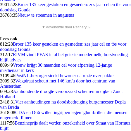
390
12:28
Broer 135 keer gestoken en gesneden: zes jaar cel en tbs voor
doodslag Gouda
367
08:35
Nieuw te streamen in augustus
▼ Advertentie door Refinery89
Lees ook
8
12:28
Broer 135 keer gestoken en gesneden: zes jaar cel en tbs voor
doodslag Gouda
3
12:17
RIVM vindt PFAS in al het geteste moedermelk, borstvoeding
blijft advies
8
09:49
Vrouw krijgt 30 maanden cel voor afpersing 12-jarige
misdienaar in kerk
31
09:46
PostNL-bezorger steekt bewoner na ruzie over pakket
20
09:32
Wegpiraat scheurt met 146 km/u door het centrum van
Amsterdam
6
09:28
Aanhoudende droogte veroorzaakt scheuren in dijken Zuid-
Holland
24
18:31
Vier aanhoudingen na doodsbedreiging burgemeester Depla
van Breda
36
18:08
CDA en D66 willen ingrijpen tegen 'gluurbrillen' die mensen
ongemerkt filmen
11
17:56
Benzineprijs daalt verder, onzekerheid over Straat van Hormuz
blijft