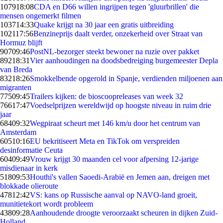
1079
18:08
CDA en D66 willen ingrijpen tegen 'gluurbrillen' die
mensen ongemerkt filmen
1037
14:33
Quake krijgt na 30 jaar een gratis uitbreiding
1021
17:56
Benzineprijs daalt verder, onzekerheid over Straat van
Hormuz blijft
907
09:46
PostNL-bezorger steekt bewoner na ruzie over pakket
892
18:31
Vier aanhoudingen na doodsbedreiging burgemeester Depla
van Breda
832
18:26
Smokkelbende opgerold in Spanje, verdienden miljoenen aan
migranten
775
09:45
Trailers kijken: de bioscoopreleases van week 32
766
17:47
Voedselprijzen wereldwijd op hoogste niveau in ruim drie
jaar
684
09:32
Wegpiraat scheurt met 146 km/u door het centrum van
Amsterdam
605
10:16
EU bekritiseert Meta en TikTok om verspreiden
desinformatie Ceuta
604
09:49
Vrouw krijgt 30 maanden cel voor afpersing 12-jarige
misdienaar in kerk
518
09:53
Houthi's vallen Saoedi-Arabië en Jemen aan, dreigen met
blokkade olieroute
478
12:42
VS: kans op Russische aanval op NAVO-land groeit,
munitietekort wordt probleem
438
09:28
Aanhoudende droogte veroorzaakt scheuren in dijken Zuid-
Holland