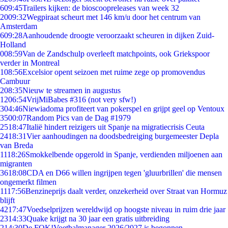
6
09:45
Trailers kijken: de bioscoopreleases van week 32
20
09:32
Wegpiraat scheurt met 146 km/u door het centrum van
Amsterdam
6
09:28
Aanhoudende droogte veroorzaakt scheuren in dijken Zuid-
Holland
0
08:59
Van de Zandschulp overleeft matchpoints, ook Griekspoor
verder in Montreal
1
08:56
Excelsior opent seizoen met ruime zege op promovendus
Cambuur
2
08:35
Nieuw te streamen in augustus
12
06:54
VrijMiBabes #316 (not very sfw!)
3
04:46
Niewiadoma profiteert van pokerspel en grijpt geel op Ventoux
35
00:07
Random Pics van de Dag #1979
25
18:47
Italië hindert reizigers uit Spanje na migratiecrisis Ceuta
24
18:31
Vier aanhoudingen na doodsbedreiging burgemeester Depla
van Breda
11
18:26
Smokkelbende opgerold in Spanje, verdienden miljoenen aan
migranten
36
18:08
CDA en D66 willen ingrijpen tegen 'gluurbrillen' die mensen
ongemerkt filmen
11
17:56
Benzineprijs daalt verder, onzekerheid over Straat van Hormuz
blijft
42
17:47
Voedselprijzen wereldwijd op hoogste niveau in ruim drie jaar
23
14:33
Quake krijgt na 30 jaar een gratis uitbreiding
2
14:30
De FOK!Voetbalmanager 2026/2027 is begonnen