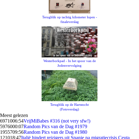
Terugblik op tachtig kilometer lopen -
finaleverslag
Westerborkpad - In het spoor van de
Jodenvervolging
Terugblik op de Hartstocht
(Fotoverslag)
Meest gelezen
69710
06:54
VrijMiBabes #316 (not very sfw!)
59760
00:07
Random Pics van de Dag #1979
19557
09:56
Random Pics van de Dag #1980
1210
18:47
Italië hindert reizigers uit Spanje na migratiecrisis Ceuta