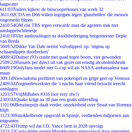
laagwater
6
11:03
Trailers kijken: de bioscoopreleases van week 32
36
11:02
CDA en D66 willen ingrijpen tegen 'gluurbrillen' die mensen
ongemerkt filmen
24
10:54
OM eist TBS tegen verwarde man die agenten stak met
aardappelschilmesje
24
10:18
Vier aanhoudingen na doodsbedreiging burgemeester Depla
van Breda
56
09:52
Dikke Van Dale neemt 'vulvalippen' op: 'stigma op
schaamlippen doorbreken'
40
09:42
Duitser (93) crasht met quad tegen boom, vier gewonden
25
09:22
Huisarts per direct uit vak gezet om ernstig alcoholmisbruik
66
09:19
Onlyfans-model met G-cup wil als NASA-ambassadeur naar
maan
3
09:14
Niewiadoma profiteert van pokerspel en grijpt geel op Ventoux
24
09:02
Zorgmedewerkster die 's nachts haar vriend bezocht terecht
ontslagen
12
03:57
VrijMiBabes #316 (not very sfw!)
23
03:02
Quake krijgt na 30 jaar een gratis uitbreiding
11
01:06
Benzineprijs daalt verder, onzekerheid over Straat van Hormuz
blijft
11
23:30
Smokkelbende opgerold in Spanje, verdienden miljoenen aan
migranten
47
22:43
Trump wil dat J.D. Vance hem in 2028 opvolgt
34
22:32
Ceuta-leider noemt Marokkaanse grensaanval door migranten