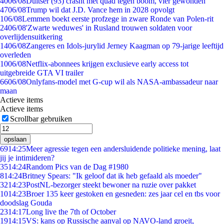
40
06/08
Duitser (93) crasht met quad tegen boom, vier gewonden
47
06/08
Trump wil dat J.D. Vance hem in 2028 opvolgt
1
06/08
Lemmen boekt eerste profzege in zware Ronde van Polen-rit
24
06/08
'Zwarte weduwes' in Rusland trouwen soldaten voor
overlijdensuitkering
14
06/08
Zangeres en Idols-jurylid Jerney Kaagman op 79-jarige leeftijd
overleden
10
06/08
Netflix-abonnees krijgen exclusieve early access tot
uitgebreide GTA VI trailer
66
06/08
Onlyfans-model met G-cup wil als NASA-ambassadeur naar
maan
Actieve items
Actieve items
Scrollbar gebruiken
opslaan
69
14:25
Meer agressie tegen een andersluidende politieke mening, laat
jij je intimideren?
35
14:24
Random Pics van de Dag #1980
8
14:24
Britney Spears: "Ik geloof dat ik heb gefaald als moeder"
32
14:23
PostNL-bezorger steekt bewoner na ruzie over pakket
10
14:23
Broer 135 keer gestoken en gesneden: zes jaar cel en tbs voor
doodslag Gouda
23
14:17
Long live the 7th of October
19
14:15
VS: kans op Russische aanval op NAVO-land groeit,