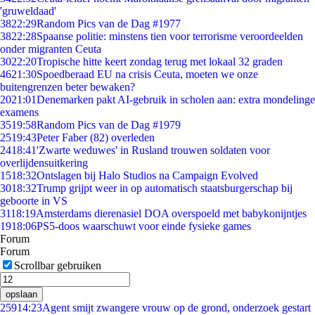
'gruweldaad'
38
22:29
Random Pics van de Dag #1977
38
22:28
Spaanse politie: minstens tien voor terrorisme veroordeelden
onder migranten Ceuta
30
22:20
Tropische hitte keert zondag terug met lokaal 32 graden
46
21:30
Spoedberaad EU na crisis Ceuta, moeten we onze
buitengrenzen beter bewaken?
20
21:01
Denemarken pakt AI-gebruik in scholen aan: extra mondelinge
examens
35
19:58
Random Pics van de Dag #1979
25
19:43
Peter Faber (82) overleden
24
18:41
'Zwarte weduwes' in Rusland trouwen soldaten voor
overlijdensuitkering
15
18:32
Ontslagen bij Halo Studios na Campaign Evolved
30
18:32
Trump grijpt weer in op automatisch staatsburgerschap bij
geboorte in VS
31
18:19
Amsterdams dierenasiel DOA overspoeld met babykonijntjes
19
18:06
PS5-doos waarschuwt voor einde fysieke games
Forum
Forum
Scrollbar gebruiken
opslaan
259
14:23
Agent smijt zwangere vrouw op de grond, onderzoek gestart