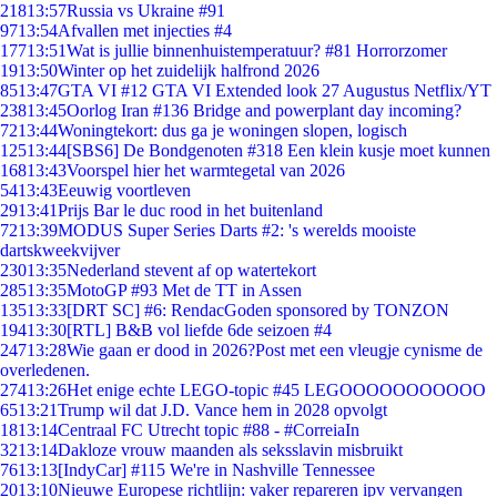
218
13:57
Russia vs Ukraine #91
97
13:54
Afvallen met injecties #4
177
13:51
Wat is jullie binnenhuistemperatuur? #81 Horrorzomer
19
13:50
Winter op het zuidelijk halfrond 2026
85
13:47
GTA VI #12 GTA VI Extended look 27 Augustus Netflix/YT
238
13:45
Oorlog Iran #136 Bridge and powerplant day incoming?
72
13:44
Woningtekort: dus ga je woningen slopen, logisch
125
13:44
[SBS6] De Bondgenoten #318 Een klein kusje moet kunnen
168
13:43
Voorspel hier het warmtegetal van 2026
54
13:43
Eeuwig voortleven
29
13:41
Prijs Bar le duc rood in het buitenland
72
13:39
MODUS Super Series Darts #2: 's werelds mooiste
dartskweekvijver
230
13:35
Nederland stevent af op watertekort
285
13:35
MotoGP #93 Met de TT in Assen
135
13:33
[DRT SC] #6: RendacGoden sponsored by TONZON
194
13:30
[RTL] B&B vol liefde 6de seizoen #4
247
13:28
Wie gaan er dood in 2026?Post met een vleugje cynisme de
overledenen.
274
13:26
Het enige echte LEGO-topic #45 LEGOOOOOOOOOOO
65
13:21
Trump wil dat J.D. Vance hem in 2028 opvolgt
18
13:14
Centraal FC Utrecht topic #88 - #CorreiaIn
32
13:14
Dakloze vrouw maanden als seksslavin misbruikt
76
13:13
[IndyCar] #115 We're in Nashville Tennessee
20
13:10
Nieuwe Europese richtlijn: vaker repareren ipv vervangen