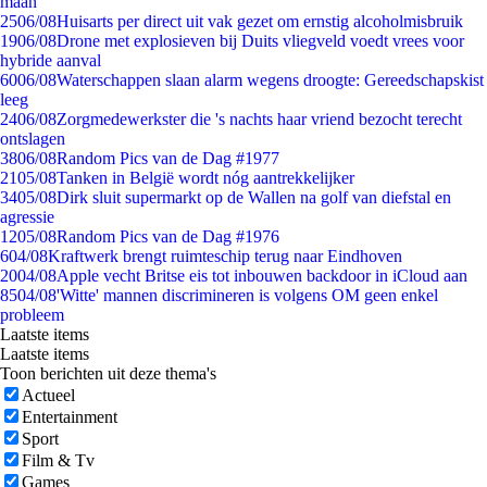
maan
25
06/08
Huisarts per direct uit vak gezet om ernstig alcoholmisbruik
19
06/08
Drone met explosieven bij Duits vliegveld voedt vrees voor
hybride aanval
60
06/08
Waterschappen slaan alarm wegens droogte: Gereedschapskist
leeg
24
06/08
Zorgmedewerkster die 's nachts haar vriend bezocht terecht
ontslagen
38
06/08
Random Pics van de Dag #1977
21
05/08
Tanken in België wordt nóg aantrekkelijker
34
05/08
Dirk sluit supermarkt op de Wallen na golf van diefstal en
agressie
12
05/08
Random Pics van de Dag #1976
6
04/08
Kraftwerk brengt ruimteschip terug naar Eindhoven
20
04/08
Apple vecht Britse eis tot inbouwen backdoor in iCloud aan
85
04/08
'Witte' mannen discrimineren is volgens OM geen enkel
probleem
Laatste items
Laatste items
Toon berichten uit deze thema's
Actueel
Entertainment
Sport
Film & Tv
Games