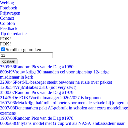
Weblog
Fotoboek
Prijsvragen
Contact
Colofon
Feedback
Tip de redactie
FOK!
FOK!
Scrollbar gebruiken
opslaan
35
09:56
Random Pics van de Dag #1980
8
09:49
Vrouw krijgt 30 maanden cel voor afpersing 12-jarige
misdienaar in kerk
32
09:46
PostNL-bezorger steekt bewoner na ruzie over pakket
12
06:54
VrijMiBabes #316 (not very sfw!)
35
00:07
Random Pics van de Dag #1979
2
14:30
De FOK!Voetbalmanager 2026/2027 is begonnen
16
07/08
Meta krijgt half miljard boete voor mentale schade bij jongeren
20
07/08
Denemarken pakt AI-gebruik in scholen aan: extra mondelinge
examens
19
07/08
Random Pics van de Dag #1978
66
06/08
Onlyfans-model met G-cup wil als NASA-ambassadeur naar