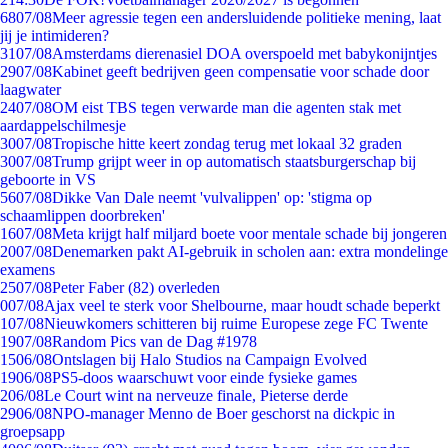
68
07/08
Meer agressie tegen een andersluidende politieke mening, laat
jij je intimideren?
31
07/08
Amsterdams dierenasiel DOA overspoeld met babykonijntjes
29
07/08
Kabinet geeft bedrijven geen compensatie voor schade door
laagwater
24
07/08
OM eist TBS tegen verwarde man die agenten stak met
aardappelschilmesje
30
07/08
Tropische hitte keert zondag terug met lokaal 32 graden
30
07/08
Trump grijpt weer in op automatisch staatsburgerschap bij
geboorte in VS
56
07/08
Dikke Van Dale neemt 'vulvalippen' op: 'stigma op
schaamlippen doorbreken'
16
07/08
Meta krijgt half miljard boete voor mentale schade bij jongeren
20
07/08
Denemarken pakt AI-gebruik in scholen aan: extra mondelinge
examens
25
07/08
Peter Faber (82) overleden
0
07/08
Ajax veel te sterk voor Shelbourne, maar houdt schade beperkt
1
07/08
Nieuwkomers schitteren bij ruime Europese zege FC Twente
19
07/08
Random Pics van de Dag #1978
15
06/08
Ontslagen bij Halo Studios na Campaign Evolved
19
06/08
PS5-doos waarschuwt voor einde fysieke games
2
06/08
Le Court wint na nerveuze finale, Pieterse derde
29
06/08
NPO-manager Menno de Boer geschorst na dickpic in
groepsapp