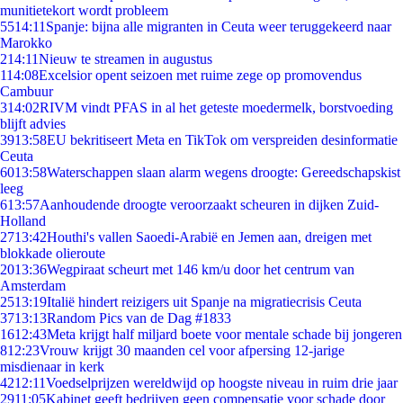
munitietekort wordt probleem
55
14:11
Spanje: bijna alle migranten in Ceuta weer teruggekeerd naar
Marokko
2
14:11
Nieuw te streamen in augustus
1
14:08
Excelsior opent seizoen met ruime zege op promovendus
Cambuur
3
14:02
RIVM vindt PFAS in al het geteste moedermelk, borstvoeding
blijft advies
39
13:58
EU bekritiseert Meta en TikTok om verspreiden desinformatie
Ceuta
60
13:58
Waterschappen slaan alarm wegens droogte: Gereedschapskist
leeg
6
13:57
Aanhoudende droogte veroorzaakt scheuren in dijken Zuid-
Holland
27
13:42
Houthi's vallen Saoedi-Arabië en Jemen aan, dreigen met
blokkade olieroute
20
13:36
Wegpiraat scheurt met 146 km/u door het centrum van
Amsterdam
25
13:19
Italië hindert reizigers uit Spanje na migratiecrisis Ceuta
37
13:13
Random Pics van de Dag #1833
16
12:43
Meta krijgt half miljard boete voor mentale schade bij jongeren
8
12:23
Vrouw krijgt 30 maanden cel voor afpersing 12-jarige
misdienaar in kerk
42
12:11
Voedselprijzen wereldwijd op hoogste niveau in ruim drie jaar
29
11:05
Kabinet geeft bedrijven geen compensatie voor schade door