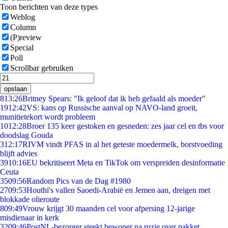
Toon berichten van deze types
Weblog
Column
(P)review
Special
Poll
Scrollbar gebruiken
opslaan
8
13:26
Britney Spears: "Ik geloof dat ik heb gefaald als moeder"
19
12:42
VS: kans op Russische aanval op NAVO-land groeit,
munitietekort wordt probleem
10
12:28
Broer 135 keer gestoken en gesneden: zes jaar cel en tbs voor
doodslag Gouda
3
12:17
RIVM vindt PFAS in al het geteste moedermelk, borstvoeding
blijft advies
39
10:16
EU bekritiseert Meta en TikTok om verspreiden desinformatie
Ceuta
35
09:56
Random Pics van de Dag #1980
27
09:53
Houthi's vallen Saoedi-Arabië en Jemen aan, dreigen met
blokkade olieroute
8
09:49
Vrouw krijgt 30 maanden cel voor afpersing 12-jarige
misdienaar in kerk
32
09:46
PostNL-bezorger steekt bewoner na ruzie over pakket