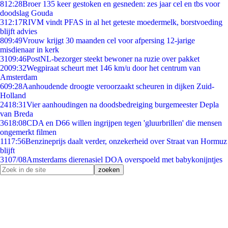
8
12:28
Broer 135 keer gestoken en gesneden: zes jaar cel en tbs voor
doodslag Gouda
3
12:17
RIVM vindt PFAS in al het geteste moedermelk, borstvoeding
blijft advies
8
09:49
Vrouw krijgt 30 maanden cel voor afpersing 12-jarige
misdienaar in kerk
31
09:46
PostNL-bezorger steekt bewoner na ruzie over pakket
20
09:32
Wegpiraat scheurt met 146 km/u door het centrum van
Amsterdam
6
09:28
Aanhoudende droogte veroorzaakt scheuren in dijken Zuid-
Holland
24
18:31
Vier aanhoudingen na doodsbedreiging burgemeester Depla
van Breda
36
18:08
CDA en D66 willen ingrijpen tegen 'gluurbrillen' die mensen
ongemerkt filmen
11
17:56
Benzineprijs daalt verder, onzekerheid over Straat van Hormuz
blijft
31
07/08
Amsterdams dierenasiel DOA overspoeld met babykonijntjes