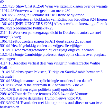
#2
122
14:23
[ShowChat #1259] Waar we gezellig klagen over de warmte
110
14:23
Vrouwen willen geen man meer #30
168
14:23
Oorlog in Oekraïne #1318 Drone baby drone
265
14:22
Protesten en blokkades van Extinction Rebellion #24 Eieren
136
14:21
[INFLUENCERS #296] Alles is welkom kneuzing of breuk
86
14:21
Nederlandse Politiek #725
21
14:19
Weer een parkeergarage dicht in Dordrecht, auto's zo snel
mogelijk weg
106
14:19
Koopzegels sparen bij AH duurt straks 2x zo lang
50
14:19
Jezelf gelukkig voelen als vrijgezelle vijftiger
19
14:19
Twee zwaargewonden bij eenzijdig ongeval Zeeland.
132
14:18
Jonge Cambridge professor stapt op na claims over plagiaat
en leugens
41
14:18
Bezoeker verliest deel van vinger in waterattractie Walibi
Holland
19
14:15
Defensiepact Pakistan, Turkije en Saudi-Arabië bevat art.5
clausule?
30
14:13
Single mannen verplichtsingle moeders laten daten?
59
14:08
Covid19 the aftermath #17 bananenmilkshake
17
14:08
Ik wil een eigen politieke partij oprichten
208
14:07
Tour de France femmes 2026 #4 op de Ventoux
56
14:01
Het grote dagelijkse Trump nieuws topic #31
45
13:59
OM-Teamleider met kinderporno is oud-directeur van twee
basisscholen