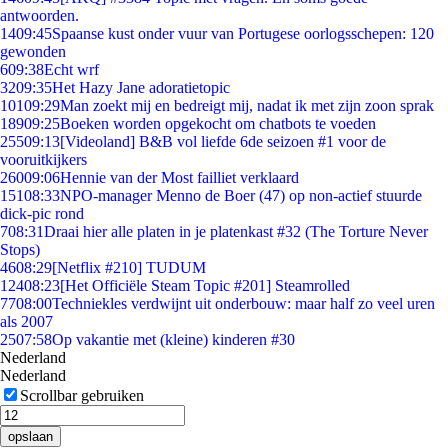
antwoorden.
14
09:45
Spaanse kust onder vuur van Portugese oorlogsschepen: 120
gewonden
6
09:38
Echt wrf
32
09:35
Het Hazy Jane adoratietopic
101
09:29
Man zoekt mij en bedreigt mij, nadat ik met zijn zoon sprak
189
09:25
Boeken worden opgekocht om chatbots te voeden
255
09:13
[Videoland] B&B vol liefde 6de seizoen #1 voor de
vooruitkijkers
260
09:06
Hennie van der Most failliet verklaard
151
08:33
NPO-manager Menno de Boer (47) op non-actief stuurde
dick-pic rond
7
08:31
Draai hier alle platen in je platenkast #32 (The Torture Never
Stops)
46
08:29
[Netflix #210] TUDUM
124
08:23
[Het Officiële Steam Topic #201] Steamrolled
77
08:00
Techniekles verdwijnt uit onderbouw: maar half zo veel uren
als 2007
25
07:58
Op vakantie met (kleine) kinderen #30
Nederland
Nederland
Scrollbar gebruiken
opslaan