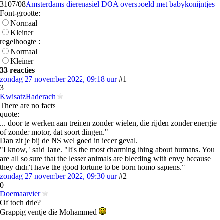
31
07/08
Amsterdams dierenasiel DOA overspoeld met babykonijntjes
Font-grootte:
Normaal
Kleiner
regelhoogte :
Normaal
Kleiner
33 reacties
zondag 27 november 2022, 09:18 uur
#1
3
KwisatzHaderach
There are no facts
quote:
... door te werken aan treinen zonder wielen, die rijden zonder energie
of zonder motor, dat soort dingen."
Dan zit je bij de NS wel goed in ieder geval.
"I know," said Jane. "It's the most charming thing about humans. You
are all so sure that the lesser animals are bleeding with envy because
they didn't have the good fortune to be born homo sapiens."
zondag 27 november 2022, 09:30 uur
#2
0
Doemaarvier
Of toch drie?
Grappig ventje die Mohammed