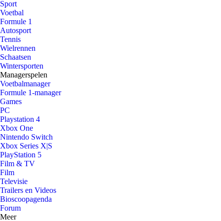
Sport
Voetbal
Formule 1
Autosport
Tennis
Wielrennen
Schaatsen
Wintersporten
Managerspelen
Voetbalmanager
Formule 1-manager
Games
PC
Playstation 4
Xbox One
Nintendo Switch
Xbox Series X|S
PlayStation 5
Film & TV
Film
Televisie
Trailers en Videos
Bioscoopagenda
Forum
Meer