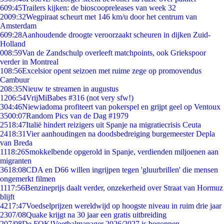
6
09:45
Trailers kijken: de bioscoopreleases van week 32
20
09:32
Wegpiraat scheurt met 146 km/u door het centrum van
Amsterdam
6
09:28
Aanhoudende droogte veroorzaakt scheuren in dijken Zuid-
Holland
0
08:59
Van de Zandschulp overleeft matchpoints, ook Griekspoor
verder in Montreal
1
08:56
Excelsior opent seizoen met ruime zege op promovendus
Cambuur
2
08:35
Nieuw te streamen in augustus
12
06:54
VrijMiBabes #316 (not very sfw!)
3
04:46
Niewiadoma profiteert van pokerspel en grijpt geel op Ventoux
35
00:07
Random Pics van de Dag #1979
25
18:47
Italië hindert reizigers uit Spanje na migratiecrisis Ceuta
24
18:31
Vier aanhoudingen na doodsbedreiging burgemeester Depla
van Breda
11
18:26
Smokkelbende opgerold in Spanje, verdienden miljoenen aan
migranten
36
18:08
CDA en D66 willen ingrijpen tegen 'gluurbrillen' die mensen
ongemerkt filmen
11
17:56
Benzineprijs daalt verder, onzekerheid over Straat van Hormuz
blijft
42
17:47
Voedselprijzen wereldwijd op hoogste niveau in ruim drie jaar
23
07/08
Quake krijgt na 30 jaar een gratis uitbreiding
2
07/08
De FOK!Voetbalmanager 2026/2027 is begonnen