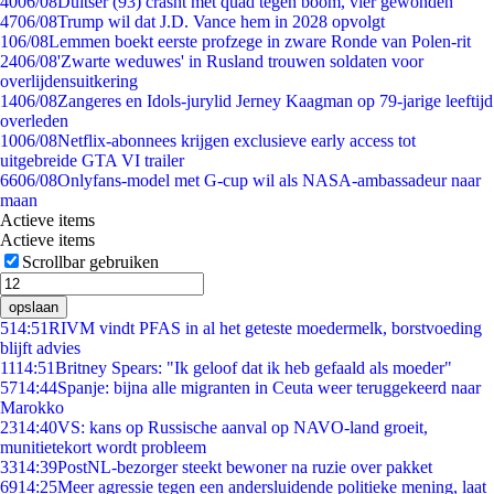
40
06/08
Duitser (93) crasht met quad tegen boom, vier gewonden
47
06/08
Trump wil dat J.D. Vance hem in 2028 opvolgt
1
06/08
Lemmen boekt eerste profzege in zware Ronde van Polen-rit
24
06/08
'Zwarte weduwes' in Rusland trouwen soldaten voor
overlijdensuitkering
14
06/08
Zangeres en Idols-jurylid Jerney Kaagman op 79-jarige leeftijd
overleden
10
06/08
Netflix-abonnees krijgen exclusieve early access tot
uitgebreide GTA VI trailer
66
06/08
Onlyfans-model met G-cup wil als NASA-ambassadeur naar
maan
Actieve items
Actieve items
Scrollbar gebruiken
opslaan
5
14:51
RIVM vindt PFAS in al het geteste moedermelk, borstvoeding
blijft advies
11
14:51
Britney Spears: "Ik geloof dat ik heb gefaald als moeder"
57
14:44
Spanje: bijna alle migranten in Ceuta weer teruggekeerd naar
Marokko
23
14:40
VS: kans op Russische aanval op NAVO-land groeit,
munitietekort wordt probleem
33
14:39
PostNL-bezorger steekt bewoner na ruzie over pakket
69
14:25
Meer agressie tegen een andersluidende politieke mening, laat