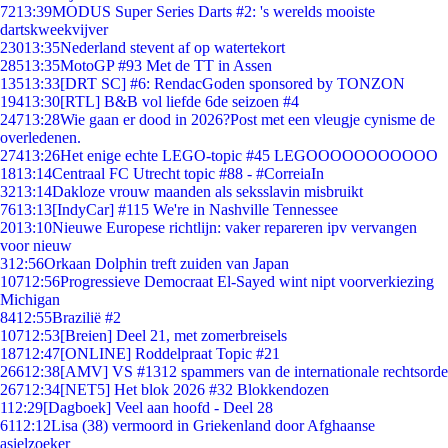
72
13:39
MODUS Super Series Darts #2: 's werelds mooiste
dartskweekvijver
230
13:35
Nederland stevent af op watertekort
285
13:35
MotoGP #93 Met de TT in Assen
135
13:33
[DRT SC] #6: RendacGoden sponsored by TONZON
194
13:30
[RTL] B&B vol liefde 6de seizoen #4
247
13:28
Wie gaan er dood in 2026?Post met een vleugje cynisme de
overledenen.
274
13:26
Het enige echte LEGO-topic #45 LEGOOOOOOOOOOO
18
13:14
Centraal FC Utrecht topic #88 - #CorreiaIn
32
13:14
Dakloze vrouw maanden als seksslavin misbruikt
76
13:13
[IndyCar] #115 We're in Nashville Tennessee
20
13:10
Nieuwe Europese richtlijn: vaker repareren ipv vervangen
voor nieuw
3
12:56
Orkaan Dolphin treft zuiden van Japan
107
12:56
Progressieve Democraat El-Sayed wint nipt voorverkiezing
Michigan
84
12:55
Brazilië #2
107
12:53
[Breien] Deel 21, met zomerbreisels
187
12:47
[ONLINE] Roddelpraat Topic #21
266
12:38
[AMV] VS #1312 spammers van de internationale rechtsorde
267
12:34
[NET5] Het blok 2026 #32 Blokkendozen
1
12:29
[Dagboek] Veel aan hoofd - Deel 28
61
12:12
Lisa (38) vermoord in Griekenland door Afghaanse
asielzoeker