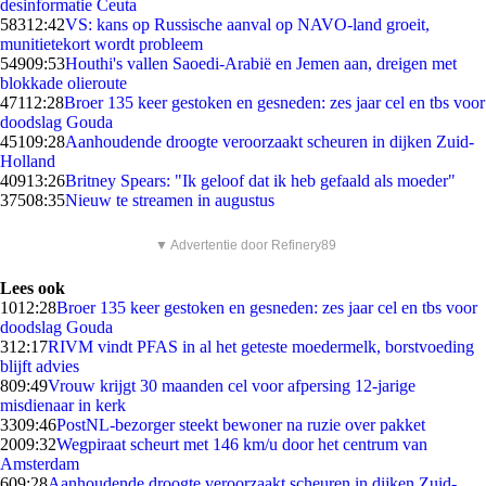
desinformatie Ceuta
583
12:42
VS: kans op Russische aanval op NAVO-land groeit,
munitietekort wordt probleem
549
09:53
Houthi's vallen Saoedi-Arabië en Jemen aan, dreigen met
blokkade olieroute
471
12:28
Broer 135 keer gestoken en gesneden: zes jaar cel en tbs voor
doodslag Gouda
451
09:28
Aanhoudende droogte veroorzaakt scheuren in dijken Zuid-
Holland
409
13:26
Britney Spears: "Ik geloof dat ik heb gefaald als moeder"
375
08:35
Nieuw te streamen in augustus
▼ Advertentie door Refinery89
Lees ook
10
12:28
Broer 135 keer gestoken en gesneden: zes jaar cel en tbs voor
doodslag Gouda
3
12:17
RIVM vindt PFAS in al het geteste moedermelk, borstvoeding
blijft advies
8
09:49
Vrouw krijgt 30 maanden cel voor afpersing 12-jarige
misdienaar in kerk
33
09:46
PostNL-bezorger steekt bewoner na ruzie over pakket
20
09:32
Wegpiraat scheurt met 146 km/u door het centrum van
Amsterdam
6
09:28
Aanhoudende droogte veroorzaakt scheuren in dijken Zuid-