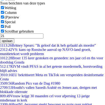
Toon berichten van deze types
Weblog
Column
(P)review
Special
Poll
Scrollbar gebruiken
opslaan
11
13:26
Britney Spears: "Ik geloof dat ik heb gefaald als moeder"
23
12:42
VS: kans op Russische aanval op NAVO-land groeit,
munitietekort wordt probleem
10
12:28
Broer 135 keer gestoken en gesneden: zes jaar cel en tbs voor
doodslag Gouda
5
12:17
RIVM vindt PFAS in al het geteste moedermelk, borstvoeding
blijft advies
39
10:16
EU bekritiseert Meta en TikTok om verspreiden desinformatie
Ceuta
35
09:56
Random Pics van de Dag #1980
27
09:53
Houthi's vallen Saoedi-Arabië en Jemen aan, dreigen met
blokkade olieroute
8
09:49
Vrouw krijgt 30 maanden cel voor afpersing 12-jarige
misdienaar in kerk
33
09:46
PostNL-bezorger steekt bewoner na ruzie over pakket