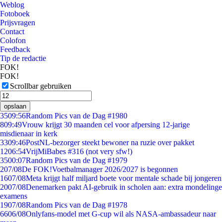
Weblog
Fotoboek
Prijsvragen
Contact
Colofon
Feedback
Tip de redactie
FOK!
FOK!
Scrollbar gebruiken
opslaan
35
09:56
Random Pics van de Dag #1980
8
09:49
Vrouw krijgt 30 maanden cel voor afpersing 12-jarige
misdienaar in kerk
33
09:46
PostNL-bezorger steekt bewoner na ruzie over pakket
12
06:54
VrijMiBabes #316 (not very sfw!)
35
00:07
Random Pics van de Dag #1979
2
07/08
De FOK!Voetbalmanager 2026/2027 is begonnen
16
07/08
Meta krijgt half miljard boete voor mentale schade bij jongeren
20
07/08
Denemarken pakt AI-gebruik in scholen aan: extra mondelinge
examens
19
07/08
Random Pics van de Dag #1978
66
06/08
Onlyfans-model met G-cup wil als NASA-ambassadeur naar