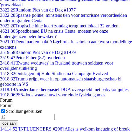
'gruweldaad'
38
22:29
Random Pics van de Dag #1977
38
22:28
Spaanse politie: minstens tien voor terrorisme veroordeelden
onder migranten Ceuta
30
22:20
Tropische hitte keert zondag terug met lokaal 32 graden
46
21:30
Spoedberaad EU na crisis Ceuta, moeten we onze
buitengrenzen beter bewaken?
20
21:01
Denemarken pakt AI-gebruik in scholen aan: extra mondelinge
examens
35
19:58
Random Pics van de Dag #1979
25
19:43
Peter Faber (82) overleden
24
18:41
'Zwarte weduwes' in Rusland trouwen soldaten voor
overlijdensuitkering
15
18:32
Ontslagen bij Halo Studios na Campaign Evolved
30
18:32
Trump grijpt weer in op automatisch staatsburgerschap bij
geboorte in VS
31
18:19
Amsterdams dierenasiel DOA overspoeld met babykonijntjes
19
18:06
PS5-doos waarschuwt voor einde fysieke games
Forum
Forum
Scrollbar gebruiken
opslaan
141
14:52
[INFLUENCERS #296] Alles is welkom kneuzing of breuk