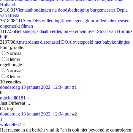
Holland
24
18:31
Vier aanhoudingen na doodsbedreiging burgemeester Depla
van Breda
36
18:08
CDA en D66 willen ingrijpen tegen 'gluurbrillen' die mensen
ongemerkt filmen
11
17:56
Benzineprijs daalt verder, onzekerheid over Straat van Hormuz
blijft
31
07/08
Amsterdams dierenasiel DOA overspoeld met babykonijntjes
Font-grootte:
Normaal
Kleiner
regelhoogte :
Normaal
Kleiner
10 reacties
donderdag 13 januari 2022, 12:34 uur
#1
0
mitchelll0181
Just Different ...
Ok top!
donderdag 13 januari 2022, 12:34 uur
#2
1
wokkel667
Het raarste in dit bericht vind ik "en is ook niet bevoegd te controleren