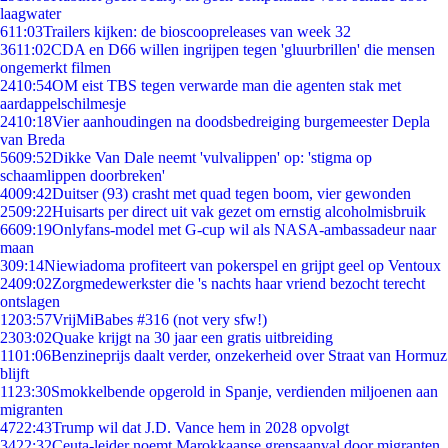
laagwater
6
11:03
Trailers kijken: de bioscoopreleases van week 32
36
11:02
CDA en D66 willen ingrijpen tegen 'gluurbrillen' die mensen
ongemerkt filmen
24
10:54
OM eist TBS tegen verwarde man die agenten stak met
aardappelschilmesje
24
10:18
Vier aanhoudingen na doodsbedreiging burgemeester Depla
van Breda
56
09:52
Dikke Van Dale neemt 'vulvalippen' op: 'stigma op
schaamlippen doorbreken'
40
09:42
Duitser (93) crasht met quad tegen boom, vier gewonden
25
09:22
Huisarts per direct uit vak gezet om ernstig alcoholmisbruik
66
09:19
Onlyfans-model met G-cup wil als NASA-ambassadeur naar
maan
3
09:14
Niewiadoma profiteert van pokerspel en grijpt geel op Ventoux
24
09:02
Zorgmedewerkster die 's nachts haar vriend bezocht terecht
ontslagen
12
03:57
VrijMiBabes #316 (not very sfw!)
23
03:02
Quake krijgt na 30 jaar een gratis uitbreiding
11
01:06
Benzineprijs daalt verder, onzekerheid over Straat van Hormuz
blijft
11
23:30
Smokkelbende opgerold in Spanje, verdienden miljoenen aan
migranten
47
22:43
Trump wil dat J.D. Vance hem in 2028 opvolgt
34
22:32
Ceuta-leider noemt Marokkaanse grensaanval door migranten