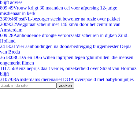
blijft advies
8
09:49
Vrouw krijgt 30 maanden cel voor afpersing 12-jarige
misdienaar in kerk
33
09:46
PostNL-bezorger steekt bewoner na ruzie over pakket
20
09:32
Wegpiraat scheurt met 146 km/u door het centrum van
Amsterdam
6
09:28
Aanhoudende droogte veroorzaakt scheuren in dijken Zuid-
Holland
24
18:31
Vier aanhoudingen na doodsbedreiging burgemeester Depla
van Breda
36
18:08
CDA en D66 willen ingrijpen tegen 'gluurbrillen' die mensen
ongemerkt filmen
11
17:56
Benzineprijs daalt verder, onzekerheid over Straat van Hormuz
blijft
31
07/08
Amsterdams dierenasiel DOA overspoeld met babykonijntjes