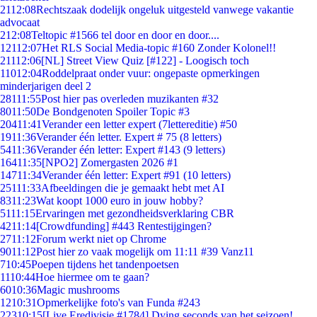
21
12:08
Rechtszaak dodelijk ongeluk uitgesteld vanwege vakantie
advocaat
2
12:08
Teltopic #1566 tel door en door en door....
121
12:07
Het RLS Social Media-topic #160 Zonder Kolonel!!
211
12:06
[NL] Street View Quiz [#122] - Loogisch toch
110
12:04
Roddelpraat onder vuur: ongepaste opmerkingen
minderjarigen deel 2
281
11:55
Post hier pas overleden muzikanten #32
80
11:50
De Bondgenoten Spoiler Topic #3
204
11:41
Verander een letter expert (7lettereditie) #50
19
11:36
Verander één letter. Expert # 75 (8 letters)
54
11:36
Verander één letter: Expert #143 (9 letters)
164
11:35
[NPO2] Zomergasten 2026 #1
147
11:34
Verander één letter: Expert #91 (10 letters)
251
11:33
Afbeeldingen die je gemaakt hebt met AI
83
11:23
Wat koopt 1000 euro in jouw hobby?
51
11:15
Ervaringen met gezondheidsverklaring CBR
42
11:14
[Crowdfunding] #443 Rentestijgingen?
27
11:12
Forum werkt niet op Chrome
90
11:12
Post hier zo vaak mogelijk om 11:11 #39 Vanz11
7
10:45
Poepen tijdens het tandenpoetsen
11
10:44
Hoe hiermee om te gaan?
60
10:36
Magic mushrooms
12
10:31
Opmerkelijke foto's van Funda #243
223
10:15
[Live Eredivisie #1784] Dying seconds van het seizoen!