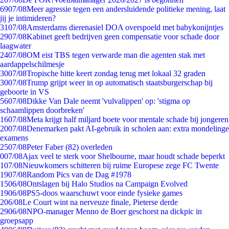
69
07/08
Meer agressie tegen een andersluidende politieke mening, laat
jij je intimideren?
31
07/08
Amsterdams dierenasiel DOA overspoeld met babykonijntjes
29
07/08
Kabinet geeft bedrijven geen compensatie voor schade door
laagwater
24
07/08
OM eist TBS tegen verwarde man die agenten stak met
aardappelschilmesje
30
07/08
Tropische hitte keert zondag terug met lokaal 32 graden
30
07/08
Trump grijpt weer in op automatisch staatsburgerschap bij
geboorte in VS
56
07/08
Dikke Van Dale neemt 'vulvalippen' op: 'stigma op
schaamlippen doorbreken'
16
07/08
Meta krijgt half miljard boete voor mentale schade bij jongeren
20
07/08
Denemarken pakt AI-gebruik in scholen aan: extra mondelinge
examens
25
07/08
Peter Faber (82) overleden
0
07/08
Ajax veel te sterk voor Shelbourne, maar houdt schade beperkt
1
07/08
Nieuwkomers schitteren bij ruime Europese zege FC Twente
19
07/08
Random Pics van de Dag #1978
15
06/08
Ontslagen bij Halo Studios na Campaign Evolved
19
06/08
PS5-doos waarschuwt voor einde fysieke games
2
06/08
Le Court wint na nerveuze finale, Pieterse derde
29
06/08
NPO-manager Menno de Boer geschorst na dickpic in
groepsapp