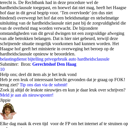
terecht is. De Rechtbank had in deze procedure wel de
hardheidsclausule toegepast, en hoewel dat niet mag, heeft het Haagse
hof daar in dit geval begrip voor. ‘Ten overvloede’ (en dus niet
bindend) overweegt het hof dat een beleidsmatige en stelselmatige
uitsluiting van de hardheidsclausule niet past bij de zorgvuldigheid die
van de overheid mag worden verwacht. De bijzondere
omstandigheden van dit geval dwingen tot een zorgvuldige afweging
van alle betrokken belangen. Dat is hier niet gebeurd, terwijl deze
schrijnende situatie mogelijk voorkomen had kunnen worden. Het
Haagse hof geeft het ministerie in overweging het beroep op de
hardheidsclausule opnieuw te beoordelen.
belastingdienst
bijtelling privegebruik auto
hardheidsclausule
Submitter:
Bron:
Gerechtshof Den Haag
10
Help ons; deel dit item als je het leuk vond
Heb je een leuk of interessant bericht gevonden dat je graag op FOK!
terug ziet?
Tip ons dan via de submit!
Zoek jij altijd de leukste nieuwtjes en kun je daar leuk over schrijven?
Meld je aan als nieuwsposter!
Jippie
Elke dag maak ik even tijd voor de FP om het internet af te struinen op