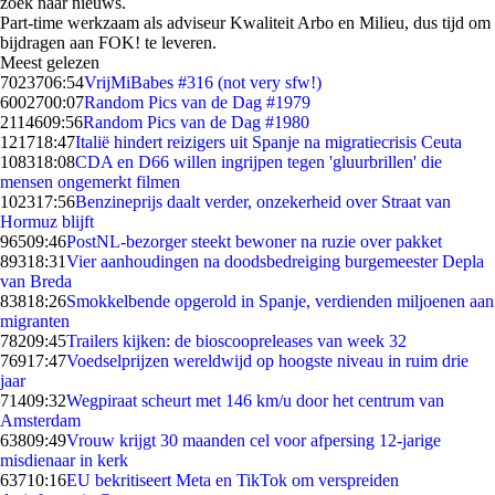
zoek naar nieuws.
Part-time werkzaam als adviseur Kwaliteit Arbo en Milieu, dus tijd om
bijdragen aan FOK! te leveren.
Meest gelezen
70237
06:54
VrijMiBabes #316 (not very sfw!)
60027
00:07
Random Pics van de Dag #1979
21146
09:56
Random Pics van de Dag #1980
1217
18:47
Italië hindert reizigers uit Spanje na migratiecrisis Ceuta
1083
18:08
CDA en D66 willen ingrijpen tegen 'gluurbrillen' die
mensen ongemerkt filmen
1023
17:56
Benzineprijs daalt verder, onzekerheid over Straat van
Hormuz blijft
965
09:46
PostNL-bezorger steekt bewoner na ruzie over pakket
893
18:31
Vier aanhoudingen na doodsbedreiging burgemeester Depla
van Breda
838
18:26
Smokkelbende opgerold in Spanje, verdienden miljoenen aan
migranten
782
09:45
Trailers kijken: de bioscoopreleases van week 32
769
17:47
Voedselprijzen wereldwijd op hoogste niveau in ruim drie
jaar
714
09:32
Wegpiraat scheurt met 146 km/u door het centrum van
Amsterdam
638
09:49
Vrouw krijgt 30 maanden cel voor afpersing 12-jarige
misdienaar in kerk
637
10:16
EU bekritiseert Meta en TikTok om verspreiden