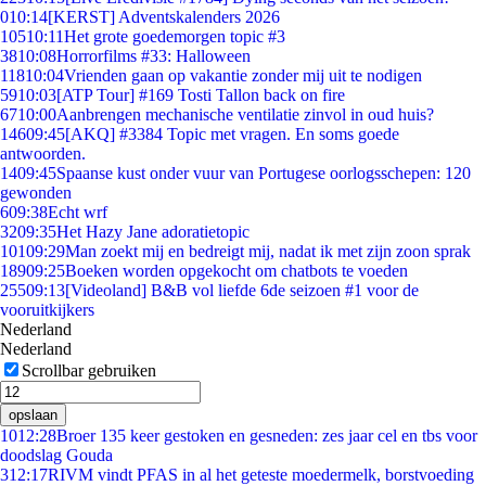
0
10:14
[KERST] Adventskalenders 2026
105
10:11
Het grote goedemorgen topic #3
38
10:08
Horrorfilms #33: Halloween
118
10:04
Vrienden gaan op vakantie zonder mij uit te nodigen
59
10:03
[ATP Tour] #169 Tosti Tallon back on fire
67
10:00
Aanbrengen mechanische ventilatie zinvol in oud huis?
146
09:45
[AKQ] #3384 Topic met vragen. En soms goede
antwoorden.
14
09:45
Spaanse kust onder vuur van Portugese oorlogsschepen: 120
gewonden
6
09:38
Echt wrf
32
09:35
Het Hazy Jane adoratietopic
101
09:29
Man zoekt mij en bedreigt mij, nadat ik met zijn zoon sprak
189
09:25
Boeken worden opgekocht om chatbots te voeden
255
09:13
[Videoland] B&B vol liefde 6de seizoen #1 voor de
vooruitkijkers
Nederland
Nederland
Scrollbar gebruiken
opslaan
10
12:28
Broer 135 keer gestoken en gesneden: zes jaar cel en tbs voor
doodslag Gouda
3
12:17
RIVM vindt PFAS in al het geteste moedermelk, borstvoeding