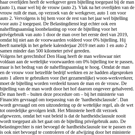
haar overlijden heeft de werkgever geen bijtelling toegepast bij de man
(auto 1), maar wel bij de vrouw (auto 2). Vlak na het overlijden van de
vrouw ruilt de man, op verzoek van de werkgever, auto 1 om voor
auto 2. Vervolgens is bij hem voor de rest van het jaar wel bijtelling
voor auto 2 toegepast. De Belastingdienst legt echter ook een
naheffingsaanslag loonbelasting op voor de bijtelling voor het
privégebruik van auto 1 door de man over het eerste deel van 2019,
omdat hij niet aan de voorwaarden voldeed voor 0% bijtelling. Hij
heeft namelijk in het gehele kalenderjaar 2019 met auto 1 en auto 2
samen minder dan 500 kilometer privé gereden.
Volgens het gerechtshof Den Haag heeft de man weliswaar niet
voldaan aan de wettelijke voorwaarden om 0% bijtelling toe te passen,
maar is het bedrag van de naheffingsaanslag te hoog. Omdat de man
en de vrouw voor hetzelfde bedrijf werkten en ze hadden afgesproken
auto 1 alleen te gebruiken voor (het gezamenlijke) woon-werkverkeer,
moet de bijtelling worden verdeeld tussen de man en de vrouw. De
bijtelling van de man wordt door het hof daarom ongeveer gehalveerd.
De man heeft – buiten deze procedure om – bij het ministerie van
Financiën gevraagd om toepassing van de ‘hardheidsclausule’. Dan
wordt gevraagd om een uitzondering op de wettelijke regel, als de wet
tot onredelijke gevolgen leidt. Het Ministerie heeft dit verzoek
afgewezen, omdat het vast beleid is dat de hardheidsclausule nooit
wordt toegepast als het gaat om de bijtelling privégebruik auto. De
belastingrechter is niet bevoegd de hardheidsclausule toe te passen en
is ook niet bevoegd te controleren of de afwijzing door het ministerie