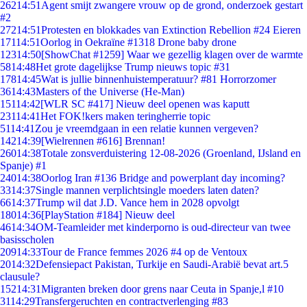
262
14:51
Agent smijt zwangere vrouw op de grond, onderzoek gestart
#2
272
14:51
Protesten en blokkades van Extinction Rebellion #24 Eieren
171
14:51
Oorlog in Oekraïne #1318 Drone baby drone
123
14:50
[ShowChat #1259] Waar we gezellig klagen over de warmte
58
14:48
Het grote dagelijkse Trump nieuws topic #31
178
14:45
Wat is jullie binnenhuistemperatuur? #81 Horrorzomer
36
14:43
Masters of the Universe (He-Man)
151
14:42
[WLR SC #417] Nieuw deel openen was kaputt
231
14:41
Het FOK!kers maken teringherrie topic
51
14:41
Zou je vreemdgaan in een relatie kunnen vergeven?
142
14:39
[Wielrennen #616] Brennan!
260
14:38
Totale zonsverduistering 12-08-2026 (Groenland, IJsland en
Spanje) #1
240
14:38
Oorlog Iran #136 Bridge and powerplant day incoming?
33
14:37
Single mannen verplichtsingle moeders laten daten?
66
14:37
Trump wil dat J.D. Vance hem in 2028 opvolgt
180
14:36
[PlayStation #184] Nieuw deel
46
14:34
OM-Teamleider met kinderporno is oud-directeur van twee
basisscholen
209
14:33
Tour de France femmes 2026 #4 op de Ventoux
20
14:32
Defensiepact Pakistan, Turkije en Saudi-Arabië bevat art.5
clausule?
152
14:31
Migranten breken door grens naar Ceuta in Spanje,l #10
31
14:29
Transfergeruchten en contractverlenging #83