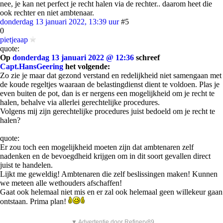
nee, je kan net perfect je recht halen via de rechter.. daarom heet die
ook rechter en niet ambtenaar.
donderdag 13 januari 2022, 13:39 uur
#5
0
pietjeaap
quote:
Op
donderdag 13 januari 2022 @ 12:36
schreef
Capt.HansGeering
het volgende:
Zo zie je maar dat gezond verstand en redelijkheid niet samengaan met
de koude regeltjes waaraan de belastingdienst dient te voldoen. Plas je
even buiten de pot, dan is er nergens een mogelijkheid om je recht te
halen, behalve via allerlei gerechtelijke procedures.
Volgens mij zijn gerechtelijke procedures juist bedoeld om je recht te
halen?
quote:
Er zou toch een mogelijkheid moeten zijn dat ambtenaren zelf
nadenken en de bevoegdheid krijgen om in dit soort gevallen direct
juist te handelen.
Lijkt me geweldig! Ambtenaren die zelf beslissingen maken! Kunnen
we meteen alle wethouders afschaffen!
Gaat ook helemaal niet mis en er zal ook helemaal geen willekeur gaan
ontstaan. Prima plan!
▼ Advertentie door Refinery89