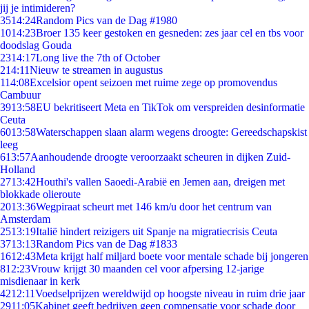
jij je intimideren?
35
14:24
Random Pics van de Dag #1980
10
14:23
Broer 135 keer gestoken en gesneden: zes jaar cel en tbs voor
doodslag Gouda
23
14:17
Long live the 7th of October
2
14:11
Nieuw te streamen in augustus
1
14:08
Excelsior opent seizoen met ruime zege op promovendus
Cambuur
39
13:58
EU bekritiseert Meta en TikTok om verspreiden desinformatie
Ceuta
60
13:58
Waterschappen slaan alarm wegens droogte: Gereedschapskist
leeg
6
13:57
Aanhoudende droogte veroorzaakt scheuren in dijken Zuid-
Holland
27
13:42
Houthi's vallen Saoedi-Arabië en Jemen aan, dreigen met
blokkade olieroute
20
13:36
Wegpiraat scheurt met 146 km/u door het centrum van
Amsterdam
25
13:19
Italië hindert reizigers uit Spanje na migratiecrisis Ceuta
37
13:13
Random Pics van de Dag #1833
16
12:43
Meta krijgt half miljard boete voor mentale schade bij jongeren
8
12:23
Vrouw krijgt 30 maanden cel voor afpersing 12-jarige
misdienaar in kerk
42
12:11
Voedselprijzen wereldwijd op hoogste niveau in ruim drie jaar
29
11:05
Kabinet geeft bedrijven geen compensatie voor schade door