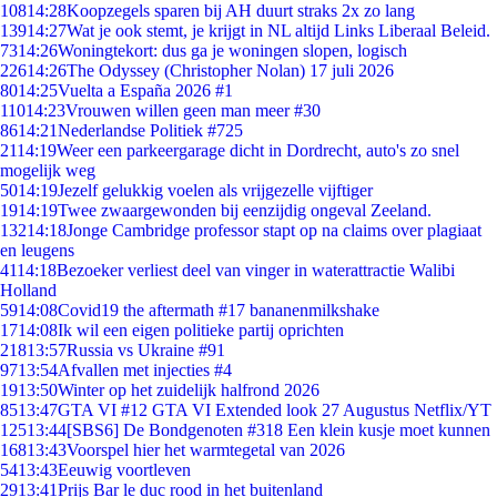
108
14:28
Koopzegels sparen bij AH duurt straks 2x zo lang
139
14:27
Wat je ook stemt, je krijgt in NL altijd Links Liberaal Beleid.
73
14:26
Woningtekort: dus ga je woningen slopen, logisch
226
14:26
The Odyssey (Christopher Nolan) 17 juli 2026
80
14:25
Vuelta a España 2026 #1
110
14:23
Vrouwen willen geen man meer #30
86
14:21
Nederlandse Politiek #725
21
14:19
Weer een parkeergarage dicht in Dordrecht, auto's zo snel
mogelijk weg
50
14:19
Jezelf gelukkig voelen als vrijgezelle vijftiger
19
14:19
Twee zwaargewonden bij eenzijdig ongeval Zeeland.
132
14:18
Jonge Cambridge professor stapt op na claims over plagiaat
en leugens
41
14:18
Bezoeker verliest deel van vinger in waterattractie Walibi
Holland
59
14:08
Covid19 the aftermath #17 bananenmilkshake
17
14:08
Ik wil een eigen politieke partij oprichten
218
13:57
Russia vs Ukraine #91
97
13:54
Afvallen met injecties #4
19
13:50
Winter op het zuidelijk halfrond 2026
85
13:47
GTA VI #12 GTA VI Extended look 27 Augustus Netflix/YT
125
13:44
[SBS6] De Bondgenoten #318 Een klein kusje moet kunnen
168
13:43
Voorspel hier het warmtegetal van 2026
54
13:43
Eeuwig voortleven
29
13:41
Prijs Bar le duc rood in het buitenland