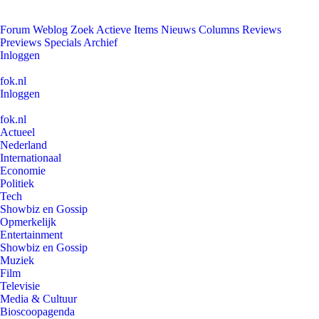
Forum
Weblog
Zoek
Actieve Items
Nieuws
Columns
Reviews
Previews
Specials
Archief
Inloggen
fok.nl
Inloggen
fok.nl
Actueel
Nederland
Internationaal
Economie
Politiek
Tech
Showbiz en Gossip
Opmerkelijk
Entertainment
Showbiz en Gossip
Muziek
Film
Televisie
Media & Cultuur
Bioscoopagenda