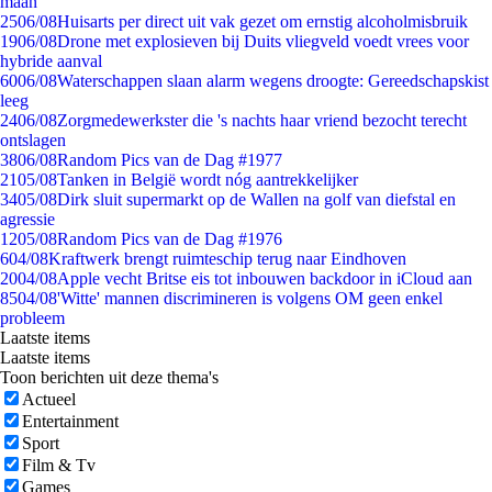
maan
25
06/08
Huisarts per direct uit vak gezet om ernstig alcoholmisbruik
19
06/08
Drone met explosieven bij Duits vliegveld voedt vrees voor
hybride aanval
60
06/08
Waterschappen slaan alarm wegens droogte: Gereedschapskist
leeg
24
06/08
Zorgmedewerkster die 's nachts haar vriend bezocht terecht
ontslagen
38
06/08
Random Pics van de Dag #1977
21
05/08
Tanken in België wordt nóg aantrekkelijker
34
05/08
Dirk sluit supermarkt op de Wallen na golf van diefstal en
agressie
12
05/08
Random Pics van de Dag #1976
6
04/08
Kraftwerk brengt ruimteschip terug naar Eindhoven
20
04/08
Apple vecht Britse eis tot inbouwen backdoor in iCloud aan
85
04/08
'Witte' mannen discrimineren is volgens OM geen enkel
probleem
Laatste items
Laatste items
Toon berichten uit deze thema's
Actueel
Entertainment
Sport
Film & Tv
Games