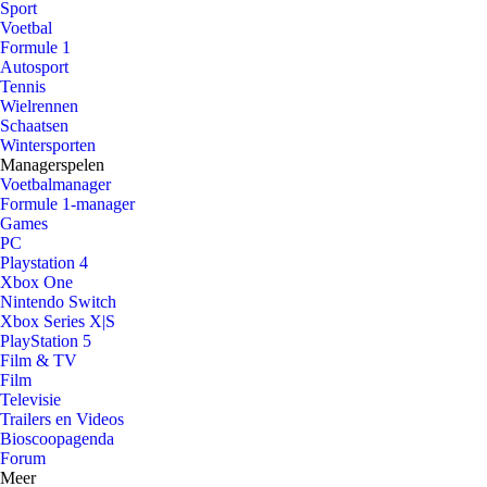
Sport
Voetbal
Formule 1
Autosport
Tennis
Wielrennen
Schaatsen
Wintersporten
Managerspelen
Voetbalmanager
Formule 1-manager
Games
PC
Playstation 4
Xbox One
Nintendo Switch
Xbox Series X|S
PlayStation 5
Film & TV
Film
Televisie
Trailers en Videos
Bioscoopagenda
Forum
Meer