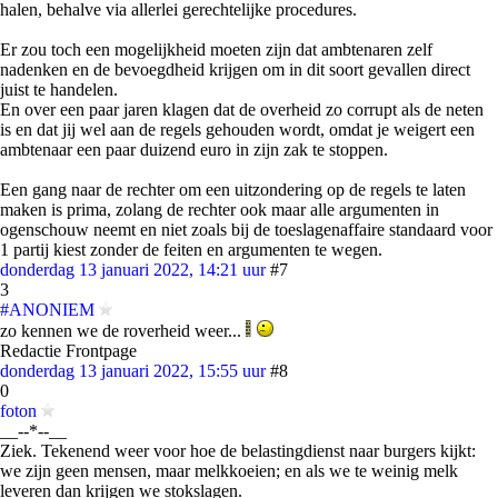
halen, behalve via allerlei gerechtelijke procedures.
Er zou toch een mogelijkheid moeten zijn dat ambtenaren zelf
nadenken en de bevoegdheid krijgen om in dit soort gevallen direct
juist te handelen.
En over een paar jaren klagen dat de overheid zo corrupt als de neten
is en dat jij wel aan de regels gehouden wordt, omdat je weigert een
ambtenaar een paar duizend euro in zijn zak te stoppen.
Een gang naar de rechter om een uitzondering op de regels te laten
maken is prima, zolang de rechter ook maar alle argumenten in
ogenschouw neemt en niet zoals bij de toeslagenaffaire standaard voor
1 partij kiest zonder de feiten en argumenten te wegen.
donderdag 13 januari 2022, 14:21 uur
#7
3
#ANONIEM
zo kennen we de roverheid weer...
Redactie Frontpage
donderdag 13 januari 2022, 15:55 uur
#8
0
foton
__--*--__
Ziek. Tekenend weer voor hoe de belastingdienst naar burgers kijkt:
we zijn geen mensen, maar melkkoeien; en als we te weinig melk
leveren dan krijgen we stokslagen.