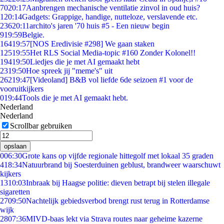
70
20:17
Aanbrengen mechanische ventilatie zinvol in oud huis?
1
20:14
Gadgets: Grappige, handige, nutteloze, verslavende etc.
236
20:11
archito's jaren '70 huis #5 - Een nieuw begin
9
19:59
Belgie.
164
19:57
[NOS Eredivisie #298] We gaan staken
125
19:55
Het RLS Social Media-topic #160 Zonder Kolonel!!
194
19:50
Liedjes die je met AI gemaakt hebt
23
19:50
Hoe spreek jij "meme's" uit
262
19:47
[Videoland] B&B vol liefde 6de seizoen #1 voor de
vooruitkijkers
0
19:44
Tools die je met AI gemaakt hebt.
Nederland
Nederland
Scrollbar gebruiken
opslaan
0
06:30
Grote kans op vijfde regionale hittegolf met lokaal 35 graden
4
18:34
Natuurbrand bij Soesterduinen geblust, brandweer waarschuwt
kijkers
13
10:03
Inbraak bij Haagse politie: dieven betrapt bij stelen illegale
sigaretten
27
09:50
Nachtelijk gebiedsverbod brengt rust terug in Rotterdamse
wijk
28
07:36
MIVD-baas lekt via Strava routes naar geheime kazerne