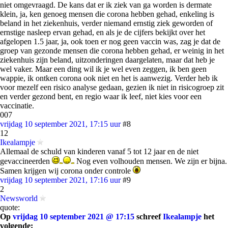
niet omgevraagd. De kans dat er ik ziek van ga worden is dermate
klein, ja, ken genoeg mensen die corona hebben gehad, enkeling is
beland in het ziekenhuis, verder niemand ernstig ziek geworden of
ernstige nasleep ervan gehad, en als je de cijfers bekijkt over het
afgelopen 1.5 jaar, ja, ook toen er nog geen vaccin was, zag je dat de
groep van gezonde mensen die corona hebben gehad, er weinig in het
ziekenhuis zijn beland, uitzonderingen daargelaten, maar dat heb je
wel vaker. Maar een ding wil ik je wel even zeggen, ik ben geen
wappie, ik ontken corona ook niet en het is aanwezig. Verder heb ik
voor mezelf een risico analyse gedaan, gezien ik niet in risicogroep zit
en verder gezond bent, en regio waar ik leef, niet kies voor een
vaccinatie.
007
vrijdag 10 september 2021, 17:15 uur
#8
12
Ikealampje
Allemaal de schuld van kinderen vanaf 5 tot 12 jaar en de niet
gevaccineerden
Nog even volhouden mensen. We zijn er bijna.
Samen krijgen wij corona onder controle
vrijdag 10 september 2021, 17:16 uur
#9
2
Newsworld
quote:
Op
vrijdag 10 september 2021 @ 17:15
schreef
Ikealampje
het
volgende: