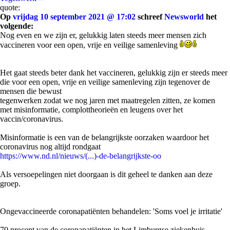
quote:
Op
vrijdag 10 september 2021 @ 17:02
schreef
Newsworld
het
volgende:
Nog even en we zijn er, gelukkig laten steeds meer mensen zich
vaccineren voor een open, vrije en veilige samenleving
Het gaat steeds beter dank het vaccineren, gelukkig zijn er steeds meer
die voor een open, vrije en veilige samenleving zijn tegenover de
mensen die bewust
tegenwerken zodat we nog jaren met maatregelen zitten, ze komen
met misinformatie, complottheorieën en leugens over het
vaccin/coronavirus.
Misinformatie is een van de belangrijkste oorzaken waardoor het
coronavirus nog altijd rondgaat
https://www.nd.nl/nieuws/(...)-de-belangrijkste-oo
Als versoepelingen niet doorgaan is dit geheel te danken aan deze
groep.
Ongevaccineerde coronapatiënten behandelen: 'Soms voel je irritatie'
70 procent van de coronapatiënten in het Limburgse ziekenhuis