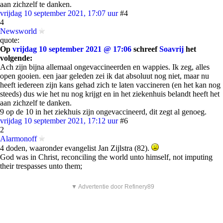
aan zichzelf te danken.
vrijdag 10 september 2021, 17:07 uur
#4
4
Newsworld
quote:
Op
vrijdag 10 september 2021 @ 17:06
schreef
Soavrij
het
volgende:
Ach zijn bijna allemaal ongevaccineerden en wappies. Ik zeg, alles
open gooien. een jaar geleden zei ik dat absoluut nog niet, maar nu
heeft iedereen zijn kans gehad zich te laten vaccineren (en het kan nog
steeds) dus wie het nu nog krijgt en in het ziekenhuis belandt heeft het
aan zichzelf te danken.
9 op de 10 in het ziekhuis zijn ongevaccineerd, dit zegt al genoeg.
vrijdag 10 september 2021, 17:12 uur
#6
2
Alarmonoff
4 doden, waaronder evangelist Jan Zijlstra (82).
God was in Christ, reconciling the world unto himself, not imputing
their trespasses unto them;
▼ Advertentie door Refinery89