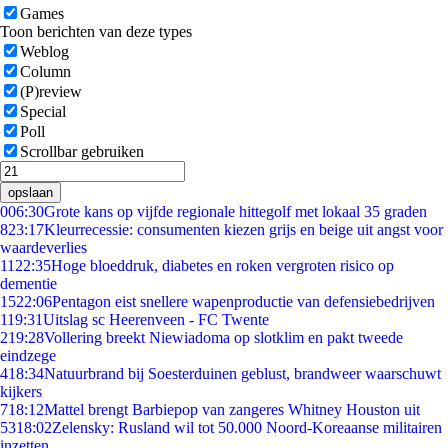
Games
Toon berichten van deze types
Weblog
Column
(P)review
Special
Poll
Scrollbar gebruiken
opslaan
0
06:30
Grote kans op vijfde regionale hittegolf met lokaal 35 graden
8
23:17
Kleurrecessie: consumenten kiezen grijs en beige uit angst voor
waardeverlies
11
22:35
Hoge bloeddruk, diabetes en roken vergroten risico op
dementie
15
22:06
Pentagon eist snellere wapenproductie van defensiebedrijven
1
19:31
Uitslag sc Heerenveen - FC Twente
2
19:28
Vollering breekt Niewiadoma op slotklim en pakt tweede
eindzege
4
18:34
Natuurbrand bij Soesterduinen geblust, brandweer waarschuwt
kijkers
7
18:12
Mattel brengt Barbiepop van zangeres Whitney Houston uit
53
18:02
Zelensky: Rusland wil tot 50.000 Noord-Koreaanse militairen
inzetten