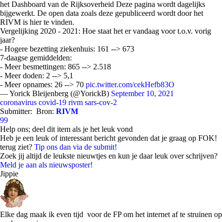
het Dashboard van de Rijksoverheid Deze pagina wordt dagelijks
bijgewerkt. De open data zoals deze gepubliceerd wordt door het
RIVM is hier te vinden.
Vergelijking 2020 - 2021: Hoe staat het er vandaag voor t.o.v. vorig
jaar?
- Hogere bezetting ziekenhuis: 161 --> 673
7-daagse gemiddelden:
- Meer besmettingen: 865 --> 2.518
- Meer doden: 2 --> 5,1
- Meer opnames: 26 --> 70
pic.twitter.com/cekHefb83O
— Yorick Bleijenberg (@YorickB)
September 10, 2021
coronavirus
covid-19
rivm
sars-cov-2
Submitter:
Bron:
RIVM
99
Help ons; deel dit item als je het leuk vond
Heb je een leuk of interessant bericht gevonden dat je graag op FOK!
terug ziet?
Tip ons dan via de submit!
Zoek jij altijd de leukste nieuwtjes en kun je daar leuk over schrijven?
Meld je aan als nieuwsposter!
Jippie
Elke dag maak ik even tijd voor de FP om het internet af te struinen op