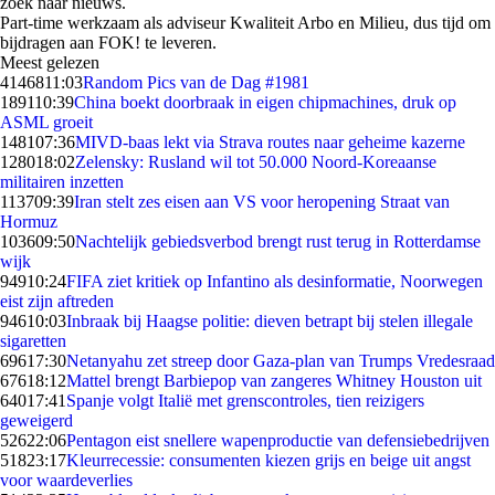
zoek naar nieuws.
Part-time werkzaam als adviseur Kwaliteit Arbo en Milieu, dus tijd om
bijdragen aan FOK! te leveren.
Meest gelezen
41468
11:03
Random Pics van de Dag #1981
1891
10:39
China boekt doorbraak in eigen chipmachines, druk op
ASML groeit
1481
07:36
MIVD-baas lekt via Strava routes naar geheime kazerne
1280
18:02
Zelensky: Rusland wil tot 50.000 Noord-Koreaanse
militairen inzetten
1137
09:39
Iran stelt zes eisen aan VS voor heropening Straat van
Hormuz
1036
09:50
Nachtelijk gebiedsverbod brengt rust terug in Rotterdamse
wijk
949
10:24
FIFA ziet kritiek op Infantino als desinformatie, Noorwegen
eist zijn aftreden
946
10:03
Inbraak bij Haagse politie: dieven betrapt bij stelen illegale
sigaretten
696
17:30
Netanyahu zet streep door Gaza-plan van Trumps Vredesraad
676
18:12
Mattel brengt Barbiepop van zangeres Whitney Houston uit
640
17:41
Spanje volgt Italië met grenscontroles, tien reizigers
geweigerd
526
22:06
Pentagon eist snellere wapenproductie van defensiebedrijven
518
23:17
Kleurrecessie: consumenten kiezen grijs en beige uit angst
voor waardeverlies