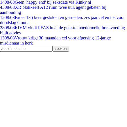
14
08/08
Geen 'happy end' bij seksdate via Kinky.nl
43
08/08
XR blokkeert A12 ruim twee uur, agent gebeten bij
aanhouding
12
08/08
Broer 135 keer gestoken en gesneden: zes jaar cel en tbs voor
doodslag Gouda
28
08/08
RIVM vindt PFAS in al de geteste moedermelk, borstvoeding
blijft advies
13
08/08
Vrouw krijgt 30 maanden cel voor afpersing 12-jarige
misdienaar in kerk