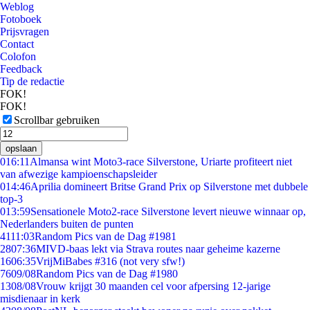
Weblog
Fotoboek
Prijsvragen
Contact
Colofon
Feedback
Tip de redactie
FOK!
FOK!
Scrollbar gebruiken
opslaan
0
16:11
Almansa wint Moto3-race Silverstone, Uriarte profiteert niet
van afwezige kampioenschapsleider
0
14:46
Aprilia domineert Britse Grand Prix op Silverstone met dubbele
top-3
0
13:59
Sensationele Moto2-race Silverstone levert nieuwe winnaar op,
Nederlanders buiten de punten
41
11:03
Random Pics van de Dag #1981
28
07:36
MIVD-baas lekt via Strava routes naar geheime kazerne
16
06:35
VrijMiBabes #316 (not very sfw!)
76
09/08
Random Pics van de Dag #1980
13
08/08
Vrouw krijgt 30 maanden cel voor afpersing 12-jarige
misdienaar in kerk