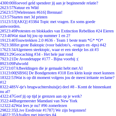
43
00:00
Hoeveel geld spendeer jij aan je beginnende relatie?
26
23:57
Natuur en Wild
256
23:57
[Wielrennen #616] Brennan!
1
23:57
Starten met 3d printen
151
23:53
[AKQ] #3384 Topic met vragen. En soms goede
antwoorden.
285
23:49
Protesten en blokkades van Extinction Rebellion #24 Eieren
7
23:46
Wat staat bij jou op nummer 1 en 2?
191
23:40
Touwtrekken 2.0 #636 - Team 1 beste team *G* *O*
79
23:38
Het grote Baktopic (voor bakfoto's, -vragen en -tips) #42
176
23:34
Algemeen steektopic, waar er een steekje los zit #3
88
23:29
Geocaching #34 - Het hele jaar rond
79
23:21
De Avondetappe #177 - Bijna voorbij :(
89
23:09
Palworld
257
23:07
Afbeeldingen die je gemaakt hebt met AI
131
23:00
[SBS6] De Bondgenoten #318 Een klein kusje moet kunnen
183
22:53
Wat is op dit moment volgens jou de meest irritante reclame?
#12
83
22:48
SV-tje's brugwachtershuis(je) deel #8 - Komt de binnenkant
nu af?
43
22:47
Geef jij op tijd je grenzen aan op je werk?
35
22:44
Burgemeester Mamdani van New York
123
22:42
Wat lees je nu? #96 zomerlezen
298
22:35
[Live Eredivisie #1787] We zijn begonnen!
140
22:35
Afvallen met injecties #4