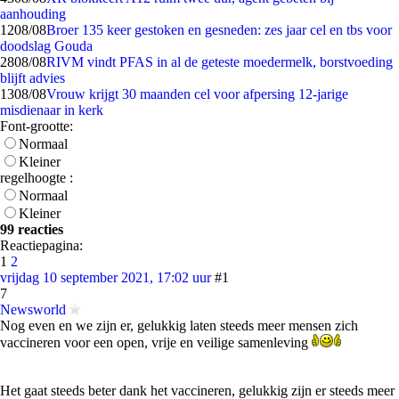
aanhouding
12
08/08
Broer 135 keer gestoken en gesneden: zes jaar cel en tbs voor
doodslag Gouda
28
08/08
RIVM vindt PFAS in al de geteste moedermelk, borstvoeding
blijft advies
13
08/08
Vrouw krijgt 30 maanden cel voor afpersing 12-jarige
misdienaar in kerk
Font-grootte:
Normaal
Kleiner
regelhoogte :
Normaal
Kleiner
99 reacties
Reactiepagina:
1
2
vrijdag 10 september 2021, 17:02 uur
#1
7
Newsworld
Nog even en we zijn er, gelukkig laten steeds meer mensen zich
vaccineren voor een open, vrije en veilige samenleving
Het gaat steeds beter dank het vaccineren, gelukkig zijn er steeds meer