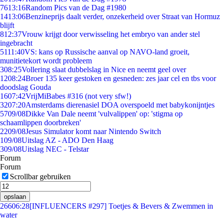
76
13:16
Random Pics van de Dag #1980
14
13:06
Benzineprijs daalt verder, onzekerheid over Straat van Hormuz
blijft
8
12:37
Vrouw krijgt door verwisseling het embryo van ander stel
ingebracht
51
11:40
VS: kans op Russische aanval op NAVO-land groeit,
munitietekort wordt probleem
3
08:25
Vollering slaat dubbelslag in Nice en neemt geel over
12
08:24
Broer 135 keer gestoken en gesneden: zes jaar cel en tbs voor
doodslag Gouda
16
07:42
VrijMiBabes #316 (not very sfw!)
32
07:20
Amsterdams dierenasiel DOA overspoeld met babykonijntjes
57
09/08
Dikke Van Dale neemt 'vulvalippen' op: 'stigma op
schaamlippen doorbreken'
22
09/08
Jesus Simulator komt naar Nintendo Switch
1
09/08
Uitslag AZ - ADO Den Haag
3
09/08
Uitslag NEC - Telstar
Forum
Forum
Scrollbar gebruiken
opslaan
266
06:28
[INFLUENCERS #297] Toetjes & Bevers & Zwemmen in
water