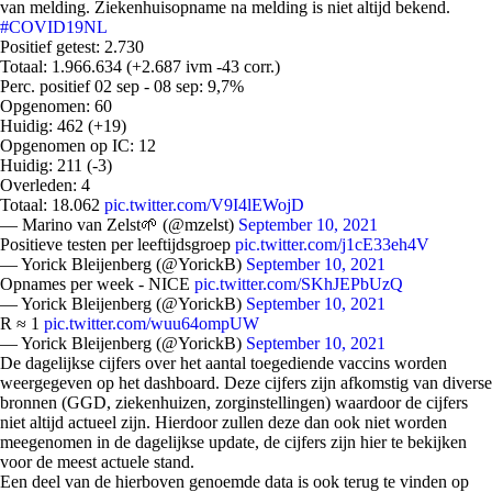
van melding. Ziekenhuisopname na melding is niet altijd bekend.
#COVID19NL
Positief getest: 2.730
Totaal: 1.966.634 (+2.687 ivm -43 corr.)
Perc. positief 02 sep - 08 sep: 9,7%
Opgenomen: 60
Huidig: 462 (+19)
Opgenomen op IC: 12
Huidig: 211 (-3)
Overleden: 4
Totaal: 18.062
pic.twitter.com/V9I4lEWojD
— Marino van Zelst🌱 (@mzelst)
September 10, 2021
Positieve testen per leeftijdsgroep
pic.twitter.com/j1cE33eh4V
— Yorick Bleijenberg (@YorickB)
September 10, 2021
Opnames per week - NICE
pic.twitter.com/SKhJEPbUzQ
— Yorick Bleijenberg (@YorickB)
September 10, 2021
R ≈ 1
pic.twitter.com/wuu64ompUW
— Yorick Bleijenberg (@YorickB)
September 10, 2021
De dagelijkse cijfers over het aantal toegediende vaccins worden
weergegeven op het dashboard. Deze cijfers zijn afkomstig van diverse
bronnen (GGD, ziekenhuizen, zorginstellingen) waardoor de cijfers
niet altijd actueel zijn. Hierdoor zullen deze dan ook niet worden
meegenomen in de dagelijkse update, de cijfers zijn hier te bekijken
voor de meest actuele stand.
Een deel van de hierboven genoemde data is ook terug te vinden op