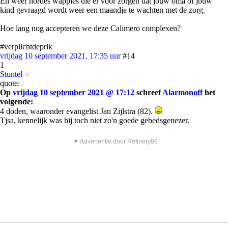
En weer hordes wappies die er voor zorgen dat jouw oma of jouw
kind gevraagd wordt weer een maandje te wachten met de zorg.
Hoe lang nog accepteren we deze Calimero complexen?
#verplichtdeprik
vrijdag 10 september 2021, 17:35 uur
#14
1
Stuntel
quote:
Op
vrijdag 10 september 2021 @ 17:12
schreef
Alarmonoff
het
volgende:
4 doden, waaronder evangelist Jan Zijlstra (82).
Tjsa, kennelijk was hij toch niet zo'n goede gebedsgenezer.
▼ Advertentie door Refinery89