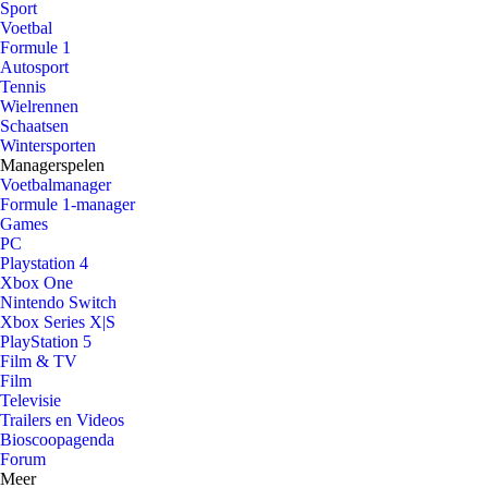
Sport
Voetbal
Formule 1
Autosport
Tennis
Wielrennen
Schaatsen
Wintersporten
Managerspelen
Voetbalmanager
Formule 1-manager
Games
PC
Playstation 4
Xbox One
Nintendo Switch
Xbox Series X|S
PlayStation 5
Film & TV
Film
Televisie
Trailers en Videos
Bioscoopagenda
Forum
Meer