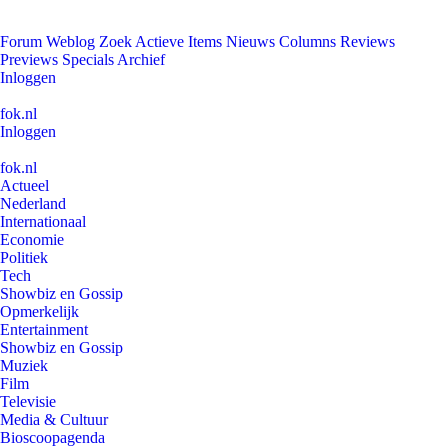
Forum
Weblog
Zoek
Actieve Items
Nieuws
Columns
Reviews
Previews
Specials
Archief
Inloggen
fok.nl
Inloggen
fok.nl
Actueel
Nederland
Internationaal
Economie
Politiek
Tech
Showbiz en Gossip
Opmerkelijk
Entertainment
Showbiz en Gossip
Muziek
Film
Televisie
Media & Cultuur
Bioscoopagenda