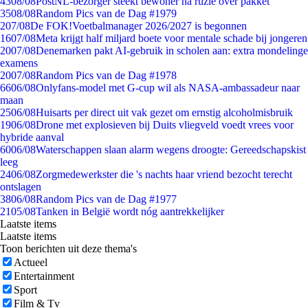
43
08/08
PostNL-bezorger steekt bewoner na ruzie over pakket
35
08/08
Random Pics van de Dag #1979
2
07/08
De FOK!Voetbalmanager 2026/2027 is begonnen
16
07/08
Meta krijgt half miljard boete voor mentale schade bij jongeren
20
07/08
Denemarken pakt AI-gebruik in scholen aan: extra mondelinge
examens
20
07/08
Random Pics van de Dag #1978
66
06/08
Onlyfans-model met G-cup wil als NASA-ambassadeur naar
maan
25
06/08
Huisarts per direct uit vak gezet om ernstig alcoholmisbruik
19
06/08
Drone met explosieven bij Duits vliegveld voedt vrees voor
hybride aanval
60
06/08
Waterschappen slaan alarm wegens droogte: Gereedschapskist
leeg
24
06/08
Zorgmedewerkster die 's nachts haar vriend bezocht terecht
ontslagen
38
06/08
Random Pics van de Dag #1977
21
05/08
Tanken in België wordt nóg aantrekkelijker
Laatste items
Laatste items
Toon berichten uit deze thema's
Actueel
Entertainment
Sport
Film & Tv