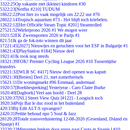
33
22:25
Op vakantie met (kleine) kinderen #30
53
22:23
[Netflix #210] TUDUM
186
22:22
Post hier zo vaak mogelijk om 22:22 uur #76
280
22:14
Tropisch aquarium #73 - Het blijft toch kriebelen.
126
22:12
[Het Officiële Steam Topic #201] Steamrolled
275
21:52
Wielerprono 2026 #1 We mogen weer
10
21:52
EK Zwemsporten 2026 te Parijs #1
8
21:51
Ik ga de fok-toto winnen dit jaar
172
21:45
[2027] Nieuwtjes en geruchten voor het ESF in Bulgarije #1
186
21:43
[PlayStation #184] Nieuw deel
19
21:41
Ik rook nog steeds
183
21:39
FOK! Premier Cycling League 2026 #10 Tussentijdse
transfers
192
21:32
[WLR SC #417] Nieuw deel openen was kaputt
109
21:30
[Breien] Deel 21, met zomerbreisels
156
21:11
De woningmarkt #96 Eenmaal, andermaal
19
20:57
[Boekbespreking] Yesteryear - Caro Claire Burke
16
20:40
[Dagboek] Veel aan hoofd - Deel 28
213
20:37
[NL] Street View Quiz [#122] - Loogisch toch
39
20:34
Prijs Bar le duc rood in het buitenland
4
20:33
Bij Edit ALT-S opvangen?
24
20:31
Petitie behoud npo 5 Soul & Jazz
281
20:28
Totale zonsverduistering 12-08-2026 (Groenland, IJsland en
Spanje) #1
232
20:23
Migranten breken door grens naar Ceuta in Spanje,l #10