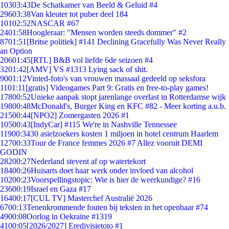
103
03:43
De Schatkamer van Beeld & Geluid #4
296
03:38
Van kleuter tot puber deel 184
101
02:52
NASCAR #67
24
01:58
Hoogleraar: "Mensen worden steeds dommer" #2
87
01:51
[Britse politiek] #141 Declining Gracefully Was Never Really
an Option
206
01:45
[RTL] B&B vol liefde 6de seizoen #4
32
01:42
[AMV] VS #1313 Lying sack of shit.
90
01:12
Vinted-foto's van vrouwen massaal gedeeld op seksfora
11
01:11
[gratis] Videogames Part 9: Gratis en free-to-play games!
178
00:52
Unieke aanpak stopt jarenlange overlast in Rotterdamse wijk
198
00:48
McDonald's, Burger King en KFC #82 - Meer korting a.u.b.
215
00:44
[NPO2] Zomergasten 2026 #1
105
00:43
[IndyCar] #115 We're in Nashville Tennessee
119
00:34
30 asielzoekers kosten 1 miljoen in hotel centrum Haarlem
127
00:33
Tour de France femmes 2026 #7 Allez vooruit DEMI
GODIN
282
00:27
Nederland stevent af op watertekort
184
00:26
Huisarts doet haar werk onder invloed van alcohol
102
00:23
Voorspellingstopic: Wie is hier de weerkundige? #16
236
00:19
Israel en Gaza #17
164
00:17
[CUL TV] Masterchef Australië 2026
67
00:13
Tenenkrommende fouten bij teksten in het openbaar #74
49
00:08
Oorlog in Oekraïne #1319
41
00:05
[2026/2027] Eredivisietoto #1