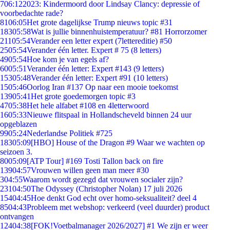
7
06:12
2023: Kindermoord door Lindsay Clancy: depressie of
voorbedachte rade?
81
06:05
Het grote dagelijkse Trump nieuws topic #31
183
05:58
Wat is jullie binnenhuistemperatuur? #81 Horrorzomer
211
05:54
Verander een letter expert (7lettereditie) #50
25
05:54
Verander één letter. Expert # 75 (8 letters)
49
05:54
Hoe kom je van egels af?
60
05:51
Verander één letter: Expert #143 (9 letters)
153
05:48
Verander één letter: Expert #91 (10 letters)
15
05:46
Oorlog Iran #137 Op naar een mooie toekomst
139
05:41
Het grote goedemorgen topic #3
47
05:38
Het hele alfabet #108 en 4letterwoord
16
05:33
Nieuwe flitspaal in Hollandscheveld binnen 24 uur
opgeblazen
99
05:24
Nederlandse Politiek #725
183
05:09
[HBO] House of the Dragon #9 Waar we wachten op
seizoen 3.
80
05:09
[ATP Tour] #169 Tosti Tallon back on fire
139
04:57
Vrouwen willen geen man meer #30
3
04:55
Waarom wordt gezegd dat vrouwen socialer zijn?
231
04:50
The Odyssey (Christopher Nolan) 17 juli 2026
154
04:45
Hoe denkt God echt over homo-seksualiteit? deel 4
85
04:43
Probleem met webshop: verkeerd (veel duurder) product
ontvangen
124
04:38
[FOK!Voetbalmanager 2026/2027] #1 We zijn er weer