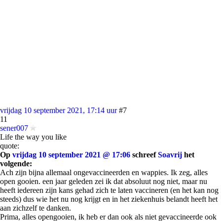
vrijdag 10 september 2021, 17:14 uur
#7
11
sener007
Life the way you like
quote:
Op
vrijdag 10 september 2021 @ 17:06
schreef
Soavrij
het
volgende:
Ach zijn bijna allemaal ongevaccineerden en wappies. Ik zeg, alles
open gooien. een jaar geleden zei ik dat absoluut nog niet, maar nu
heeft iedereen zijn kans gehad zich te laten vaccineren (en het kan nog
steeds) dus wie het nu nog krijgt en in het ziekenhuis belandt heeft het
aan zichzelf te danken.
Prima, alles opengooien, ik heb er dan ook als niet gevaccineerde ook