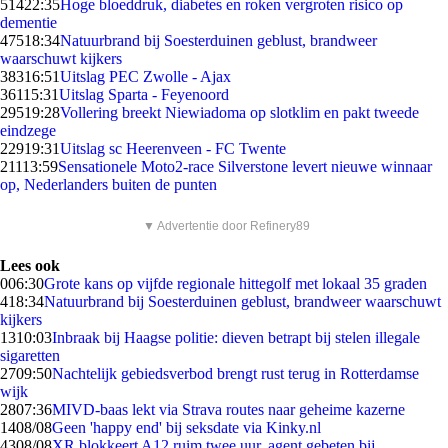
514
22:35
Hoge bloeddruk, diabetes en roken vergroten risico op
dementie
475
18:34
Natuurbrand bij Soesterduinen geblust, brandweer
waarschuwt kijkers
383
16:51
Uitslag PEC Zwolle - Ajax
361
15:31
Uitslag Sparta - Feyenoord
295
19:28
Vollering breekt Niewiadoma op slotklim en pakt tweede
eindzege
229
19:31
Uitslag sc Heerenveen - FC Twente
211
13:59
Sensationele Moto2-race Silverstone levert nieuwe winnaar
op, Nederlanders buiten de punten
▼ Advertentie door Refinery89
Lees ook
0
06:30
Grote kans op vijfde regionale hittegolf met lokaal 35 graden
4
18:34
Natuurbrand bij Soesterduinen geblust, brandweer waarschuwt
kijkers
13
10:03
Inbraak bij Haagse politie: dieven betrapt bij stelen illegale
sigaretten
27
09:50
Nachtelijk gebiedsverbod brengt rust terug in Rotterdamse
wijk
28
07:36
MIVD-baas lekt via Strava routes naar geheime kazerne
14
08/08
Geen 'happy end' bij seksdate via Kinky.nl
43
08/08
XR blokkeert A12 ruim twee uur, agent gebeten bij