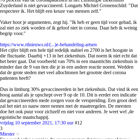
Zuyderland is niet gevaccineerd. Longarts Michiel Gronenschild: "Dat
respecteer ik. Het blijft een keuze van mensen zelf."
Vaker hoor je argumenten, zegt hij. "Ik heb er geen tijd voor gehad, ik
zal niet zo ziek worden of ik geloof niet in corona. Daar heb ik weinig
begrip voor."
https://www.rtlnieuws.nl/(...)e-behandeling-artsen
Het cijfer blijft een hele tijd redelijk stabiel en 2700 is het hoogste in
die fluctuatie. Daarbij +13 in het ziekenhuis. Dat noem ik niet echt dat
het beter gaat. Dat voorbeeld van 70% in een maastrichts ziekenhuis is
minder dan de 9 van tien die je in een andere reactie noemt. Wedden
dat de grote steden met veel allochtonen het grootste deel corona
patienten heeft?
Dus in limburg 30% gevaccineerden in het ziekenhuis. Dat vind ik een
hoog aantal als je opschept over 9 op de 10. Dit is eerder een indicatie
dat gevaccineerden mede zorgen voor de verspreiding. Een groot deel
zal het niet zo nauw meer nemen met de maatreegelen. De meesten
doe het ook puur voor zichzelf en niet voor anderen. Je weet wel ,de
egoistische maatschappij.
vrijdag 10 september 2021, 17:30 uur
#12
3
Miester