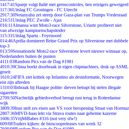
14
17:41
Spanje volgt Italië met grenscontroles, tien reizigers geweigerd
1
17:36
Uitslag FC Groningen - FC Utrecht
29
17:30
Netanyahu zet streep door Gaza-plan van Trumps Vredesraad
2
16:51
Uitslag PEC Zwolle - Ajax
0
16:11
Almansa wint Moto3-race Silverstone, Uriarte profiteert niet
van afwezige kampioenschapsleider
1
15:31
Uitslag Sparta - Feyenoord
0
14:46
Aprilia domineert Britse Grand Prix op Silverstone met dubbele
top-3
0
13:59
Sensationele Moto2-race Silverstone levert nieuwe winnaar op,
Nederlanders buiten de punten
41
11:03
Random Pics van de Dag #1981
49
10:39
China boekt doorbraak in eigen chipmachines, druk op ASML
groeit
16
10:24
FIFA ziet kritiek op Infantino als desinformatie, Noorwegen
eist zijn aftreden
13
10:03
Inbraak bij Haagse politie: dieven betrapt bij stelen illegale
sigaretten
27
09:50
Nachtelijk gebiedsverbod brengt rust terug in Rotterdamse
wijk
38
09:39
Iran stelt zes eisen aan VS voor heropening Straat van Hormuz
28
07:36
MIVD-baas lekt via Strava routes naar geheime kazerne
16
06:35
VrijMiBabes #316 (not very sfw!)
6
09/08
Trailers kijken: de bioscoopreleases van week 32
76
09/08
Random Pics van de Dag #1980