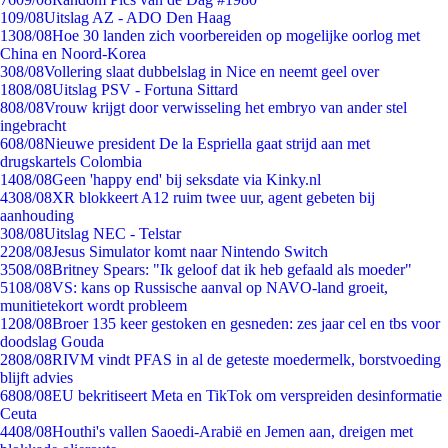
1
09/08
Uitslag AZ - ADO Den Haag
13
08/08
Hoe 30 landen zich voorbereiden op mogelijke oorlog met
China en Noord-Korea
3
08/08
Vollering slaat dubbelslag in Nice en neemt geel over
18
08/08
Uitslag PSV - Fortuna Sittard
8
08/08
Vrouw krijgt door verwisseling het embryo van ander stel
ingebracht
6
08/08
Nieuwe president De la Espriella gaat strijd aan met
drugskartels Colombia
14
08/08
Geen 'happy end' bij seksdate via Kinky.nl
43
08/08
XR blokkeert A12 ruim twee uur, agent gebeten bij
aanhouding
3
08/08
Uitslag NEC - Telstar
22
08/08
Jesus Simulator komt naar Nintendo Switch
35
08/08
Britney Spears: "Ik geloof dat ik heb gefaald als moeder"
51
08/08
VS: kans op Russische aanval op NAVO-land groeit,
munitietekort wordt probleem
12
08/08
Broer 135 keer gestoken en gesneden: zes jaar cel en tbs voor
doodslag Gouda
28
08/08
RIVM vindt PFAS in al de geteste moedermelk, borstvoeding
blijft advies
68
08/08
EU bekritiseert Meta en TikTok om verspreiden desinformatie
Ceuta
44
08/08
Houthi's vallen Saoedi-Arabië en Jemen aan, dreigen met