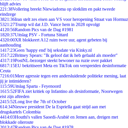
blijft advies
2
21:38
Vollering breekt Niewiadoma op slotklim en pakt tweede
eindzege
38
21:36
Iran stelt zes eisen aan VS voor heropening Straat van Hormuz
53
21:27
Trump wil dat J.D. Vance hem in 2028 opvolgt
41
20:56
Random Pics van de Dag #1981
18
20:37
Uitslag PSV - Fortuna Sittard
43
20:00
XR blokkeert A12 ruim twee uur, agent gebeten bij
aanhouding
14
17:23
Geen 'happy end' bij seksdate via Kinky.nl
35
17:22
Britney Spears: "Ik geloof dat ik heb gefaald als moeder"
43
17:19
PostNL-bezorger steekt bewoner na ruzie over pakket
68
17:15
EU bekritiseert Meta en TikTok om verspreiden desinformatie
Ceuta
72
16:01
Meer agressie tegen een andersluidende politieke mening, laat
jij je intimideren?
1
15:59
Uitslag Sparta - Feyenoord
16
15:52
FIFA ziet kritiek op Infantino als desinformatie, Noorwegen
eist zijn aftreden
24
15:52
Long live the 7th of October
6
14:34
Nieuwe president De la Espriella gaat strijd aan met
drugskartels Colombia
44
14:03
Houthi's vallen Saoedi-Arabië en Jemen aan, dreigen met
blokkade olieroute
20
13:47
Random Pics van de Dag #1978