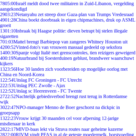
78
05:00
Israël meldt dood twee militairen in Zuid-Libanon, vergelding
aangekondigd
29
03:23
Netanyahu zet streep door Gaza-plan van Trumps Vredesraad
49
01:28
China boekt doorbraak in eigen chipmachines, druk op ASML
groeit
13
01:10
Inbraak bij Haagse politie: dieven betrapt bij stelen illegale
sigaretten
7
01:03
Mattel brengt Barbiepop van zangeres Whitney Houston uit
42
00:52
Vinted-foto's van vrouwen massaal gedeeld op seksfora
14
00:30
Spanje volgt Italië met grenscontroles, tien reizigers geweigerd
4
00:19
Natuurbrand bij Soesterduinen geblust, brandweer waarschuwt
kijkers
13
23:56
Hoe 30 landen zich voorbereiden op mogelijke oorlog met
China en Noord-Korea
1
22:54
Uitslag FC Groningen - FC Utrecht
2
22:53
Uitslag PEC Zwolle - Ajax
1
22:52
Uitslag sc Heerenveen - FC Twente
27
22:52
Nachtelijk gebiedsverbod brengt rust terug in Rotterdamse
wijk
30
22:47
NPO-manager Menno de Boer geschorst na dickpic in
groepsapp
13
22:23
Vrouw krijgt 30 maanden cel voor afpersing 12-jarige
misdienaar in kerk
28
22:17
MIVD-baas lekt via Strava routes naar geheime kazerne
28
22:00
RIVM vindt PFAS in al de geteste moedermelk, borstvoeding