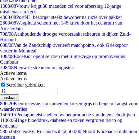
blokkade olieroute
13
08/08
Vrouw krijgt 30 maanden cel voor afpersing 12-jarige
misdienaar in kerk
43
08/08
PostNL-bezorger steekt bewoner na ruzie over pakket
26
08/08
Wegpiraat scheurt met 146 km/u door het centrum van
Amsterdam
7
08/08
Aanhoudende droogte veroorzaakt scheuren in dijken Zuid-
Holland
0
08/08
Van de Zandschulp overleeft matchpoints, ook Griekspoor
verder in Montreal
1
08/08
Excelsior opent seizoen met ruime zege op promovendus
Cambuur
2
08/08
Nieuw te streamen in augustus
Actieve items
Actieve items
Scrollbar gebruiken
opslaan
8
06:20
Kleurrecessie: consumenten kiezen grijs en beige uit angst voor
waardeverlies
15
06:15
Pentagon eist snellere wapenproductie van defensiebedrijven
11
06:06
Hoge bloeddruk, diabetes en roken vergroten risico op
dementie
53
05:04
Zelensky: Rusland wil tot 50.000 Noord-Koreaanse militairen
inzetten