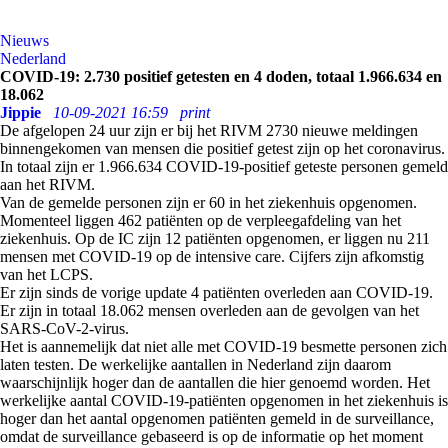
Nieuws
Nederland
COVID-19: 2.730 positief getesten en 4 doden, totaal 1.966.634 en
18.062
Jippie
10-09-2021 16:59
print
De afgelopen 24 uur zijn er bij het RIVM 2730 nieuwe meldingen
binnengekomen van mensen die positief getest zijn op het coronavirus.
In totaal zijn er 1.966.634 COVID-19-positief geteste personen gemeld
aan het RIVM.
Van de gemelde personen zijn er 60 in het ziekenhuis opgenomen.
Momenteel liggen 462 patiënten op de verpleegafdeling van het
ziekenhuis. Op de IC zijn 12 patiënten opgenomen, er liggen nu 211
mensen met COVID-19 op de intensive care. Cijfers zijn afkomstig
van het LCPS.
Er zijn sinds de vorige update 4 patiënten overleden aan COVID-19.
Er zijn in totaal 18.062 mensen overleden aan de gevolgen van het
SARS-CoV-2-virus.
Het is aannemelijk dat niet alle met COVID-19 besmette personen zich
laten testen. De werkelijke aantallen in Nederland zijn daarom
waarschijnlijk hoger dan de aantallen die hier genoemd worden. Het
werkelijke aantal COVID-19-patiënten opgenomen in het ziekenhuis is
hoger dan het aantal opgenomen patiënten gemeld in de surveillance,
omdat de surveillance gebaseerd is op de informatie op het moment