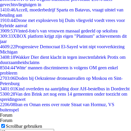
gevechtsvliegtuigen in
14
10:46
Accell, moederbedrijf Sparta en Batavus, vraagt uitstel van
betaling aan
19
10:44
Drone met explosieven bij Duits vliegveld voedt vrees voor
hybride aanval
39
09:53
Vinted-foto's van vrouwen massaal gedeeld op seksfora
3
09:33
XBOX platform krijgt zijn eigen "Platinum" achievements dit
jaar
46
09:22
Progressieve Democraat El-Sayed wint nipt voorverkiezing
Michigan
34
08:18
Wakker Dier dient klacht in tegen insectenfabriek Protix om
duurzaamheidsclaims
85
04:44
'Witte' mannen discrimineren is volgens OM geen enkel
probleem
27
03:06
Doden bij Oekraïense droneaanvallen op Moskou en Sint-
Petersburg
34
01:01
Kind overleden na aanrijding door AH-bestelbus in Dordrecht
53
00:28
Van den Brink zet nog eens 14 gemeenten onder toezicht om
spreidingswet
22
06/08
Iran en Oman eens over route Straat van Hormuz, VS
buitenspel
Forum
Forum
Scrollbar gebruiken