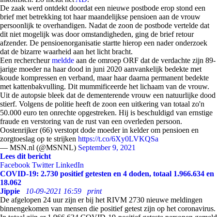
De zaak werd ontdekt doordat een nieuwe postbode erop stond een
brief met betrekking tot haar maandelijkse pensioen aan de vrouw
persoonlijk te overhandigen. Nadat de zoon de postbode vertelde dat
dit niet mogelijk was door omstandigheden, ging de brief retour
afzender. De pensioenorganisatie startte hierop een nader onderzoek
dat de bizarre waarheid aan het licht bracht.
Een rechercheur
meldde
aan de omroep ORF dat de verdachte zijn 89-
jarige moeder na haar dood in juni 2020 aanvankelijk bedekte met
koude kompressen en verband, maar haar daarna permanent bedekte
met kattenbakvulling. Dit mummificeerde het lichaam van de vrouw.
Uit de autopsie bleek dat de dementerende vrouw een natuurlijke dood
stierf. Volgens de politie heeft de zoon een uitkering van totaal zo'n
50.000 euro ten onrechte opgestreken. Hij is beschuldigd van ernstige
fraude en verstoring van de rust van een overleden persoon.
Oostenrijker (66) verstopt dode moeder in kelder om pensioen en
zorgtoeslag op te strijken
https://t.co/6Xy0LVKQSa
— MSN.nl (@MSNNL)
September 9, 2021
Lees dit bericht
Facebook
Twitter
LinkedIn
COVID-19: 2.730 positief getesten en 4 doden, totaal 1.966.634 en
18.062
Jippie
10-09-2021 16:59
print
De afgelopen 24 uur zijn er bij het RIVM 2730 nieuwe meldingen
binnengekomen van mensen die positief getest zijn op het coronavirus.