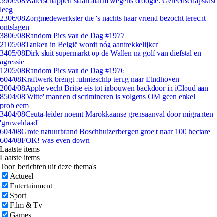
59
06/08
Waterschappen slaan alarm wegens droogte: Gereedschapskist
leeg
23
06/08
Zorgmedewerkster die 's nachts haar vriend bezocht terecht
ontslagen
38
06/08
Random Pics van de Dag #1977
21
05/08
Tanken in België wordt nóg aantrekkelijker
34
05/08
Dirk sluit supermarkt op de Wallen na golf van diefstal en
agressie
12
05/08
Random Pics van de Dag #1976
6
04/08
Kraftwerk brengt ruimteschip terug naar Eindhoven
20
04/08
Apple vecht Britse eis tot inbouwen backdoor in iCloud aan
85
04/08
'Witte' mannen discrimineren is volgens OM geen enkel
probleem
34
04/08
Ceuta-leider noemt Marokkaanse grensaanval door migranten
'gruweldaad'
6
04/08
Grote natuurbrand Boschhuizerbergen groeit naar 100 hectare
6
04/08
FOK! was even down
Laatste items
Laatste items
Toon berichten uit deze thema's
Actueel
Entertainment
Sport
Film & Tv
Games