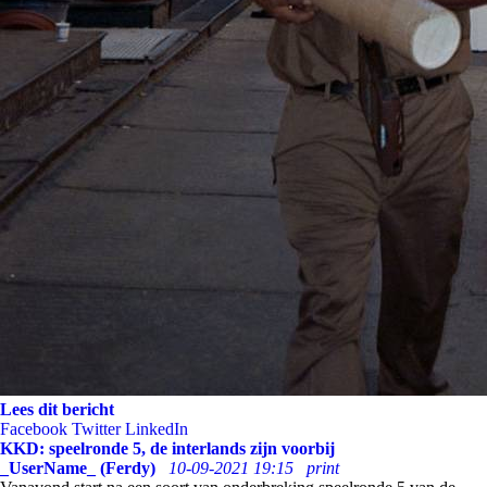
Lees dit bericht
Facebook
Twitter
LinkedIn
KKD: speelronde 5, de interlands zijn voorbij
_UserName_ (Ferdy)
10-09-2021 19:15
print