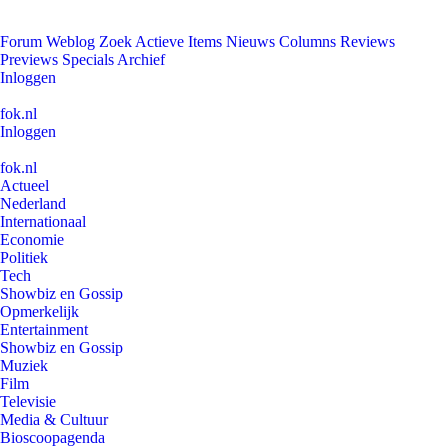
Forum
Weblog
Zoek
Actieve Items
Nieuws
Columns
Reviews
Previews
Specials
Archief
Inloggen
fok.nl
Inloggen
fok.nl
Actueel
Nederland
Internationaal
Economie
Politiek
Tech
Showbiz en Gossip
Opmerkelijk
Entertainment
Showbiz en Gossip
Muziek
Film
Televisie
Media & Cultuur
Bioscoopagenda