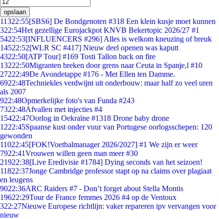
opslaan
113
22:55
[SBS6] De Bondgenoten #318 Een klein kusje moet kunnen
3
22:54
Het gezellige Eurojackpot KNVB Bekertopic 2026/27 #1
54
22:53
[INFLUENCERS #296] Alles is welkom kneuzing of breuk
145
22:52
[WLR SC #417] Nieuw deel openen was kaputt
43
22:50
[ATP Tour] #169 Tosti Tallon back on fire
132
22:50
Migranten breken door grens naar Ceuta in Spanje,l #10
272
22:49
De Avondetappe #176 - Met Ellen ten Damme.
69
22:48
Techniekles verdwijnt uit onderbouw: maar half zo veel uren
als 2007
9
22:48
Opmerkelijke foto's van Funda #243
73
22:48
Afvallen met injecties #4
154
22:47
Oorlog in Oekraïne #1318 Drone baby drone
12
22:45
Spaanse kust onder vuur van Portugese oorlogsschepen: 120
gewonden
110
22:45
[FOK!Voetbalmanager 2026/2027] #1 We zijn er weer
79
22:41
Vrouwen willen geen man meer #30
219
22:38
[Live Eredivisie #1784] Dying seconds van het seizoen!
118
22:37
Jonge Cambridge professor stapt op na claims over plagiaat
en leugens
90
22:36
ARC Raiders #7 - Don’t forget about Stella Montis
196
22:29
Tour de France femmes 2026 #4 op de Ventoux
3
22:27
Nieuwe Europese richtlijn: vaker repareren ipv vervangen voor
nieuw