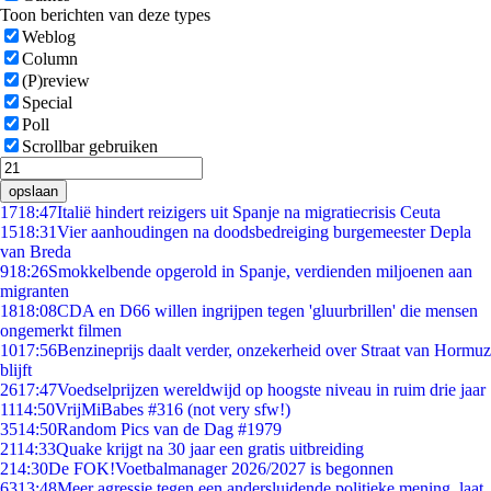
Toon berichten van deze types
Weblog
Column
(P)review
Special
Poll
Scrollbar gebruiken
opslaan
17
18:47
Italië hindert reizigers uit Spanje na migratiecrisis Ceuta
15
18:31
Vier aanhoudingen na doodsbedreiging burgemeester Depla
van Breda
9
18:26
Smokkelbende opgerold in Spanje, verdienden miljoenen aan
migranten
18
18:08
CDA en D66 willen ingrijpen tegen 'gluurbrillen' die mensen
ongemerkt filmen
10
17:56
Benzineprijs daalt verder, onzekerheid over Straat van Hormuz
blijft
26
17:47
Voedselprijzen wereldwijd op hoogste niveau in ruim drie jaar
11
14:50
VrijMiBabes #316 (not very sfw!)
35
14:50
Random Pics van de Dag #1979
21
14:33
Quake krijgt na 30 jaar een gratis uitbreiding
2
14:30
De FOK!Voetbalmanager 2026/2027 is begonnen
63
13:48
Meer agressie tegen een andersluidende politieke mening, laat