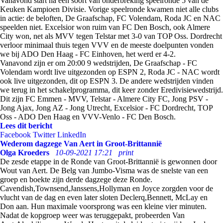
Vanavond start na een soort van onderbreking speelronde 5 van de
Keuken Kampioen Divisie. Vorige speelronde kwamen niet alle clubs
in actie: de beloften, De Graafschap, FC Volendam, Roda JC en NAC
speelden niet. Excelsior won ruim van FC Den Bosch, ook Almere
City won, net als MVV tegen Telstar met 3-0 van TOP Oss. Dordrecht
verloor minimaal thuis tegen VVV en de meeste doelpunten vonden
we bij ADO Den Haag - FC Einhoven, het werd er 4-2.
Vanavond zijn er om 20:00 9 wedstrijden, De Graafschap - FC
Volendam wordt live uitgezonden op ESPN 2, Roda JC - NAC wordt
ook live uitgezonden, dit op ESPN 3. De andere wedstrijden vinden
we terug in het schakelprogramma, dit keer zonder Eredivisiewedstrijd.
Dit zijn FC Emmen - MVV, Telstar - Almere City FC, Jong PSV -
Jong Ajax, Jong AZ - Jong Utrecht, Excelsior - FC Dordrecht, TOP
Oss - ADO Den Haag en VVV-Venlo - FC Den Bosch.
Lees dit bericht
Facebook
Twitter
LinkedIn
Wederom dagzege Van Aert in Groot-Brittannië
Olga Kroeders
10-09-2021 17:21
print
De zesde etappe in de Ronde van Groot-Brittannië is gewonnen door
Wout van Aert. De Belg van Jumbo-Visma was de snelste van een
groep en boekte zijn derde dagzege deze Ronde.
Cavendish,Townsend,Janssens,Hollyman en Joyce zorgden voor de
vlucht van de dag en even later sloten Declerq,Bennett, McLay en
Don aan. Hun maximale voorsprong was een kleine vier minuten.
Nadat de kopgroep weer was teruggepakt, probeerden Van