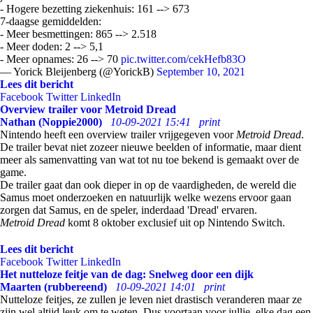
- Hogere bezetting ziekenhuis: 161 --> 673
7-daagse gemiddelden:
- Meer besmettingen: 865 --> 2.518
- Meer doden: 2 --> 5,1
- Meer opnames: 26 --> 70
pic.twitter.com/cekHefb83O
— Yorick Bleijenberg (@YorickB)
September 10, 2021
Lees dit bericht
Facebook
Twitter
LinkedIn
Overview trailer voor Metroid Dread
Nathan (Noppie2000)
10-09-2021 15:41
print
Nintendo heeft een overview trailer vrijgegeven voor
Metroid Dread
.
De trailer bevat niet zozeer nieuwe beelden of informatie, maar dient
meer als samenvatting van wat tot nu toe bekend is gemaakt over de
game.
De trailer gaat dan ook dieper in op de vaardigheden, de wereld die
Samus moet onderzoeken en natuurlijk welke wezens ervoor gaan
zorgen dat Samus, en de speler, inderdaad 'Dread' ervaren.
Metroid Dread
komt 8 oktober exclusief uit op Nintendo Switch.
Lees dit bericht
Facebook
Twitter
LinkedIn
Het nutteloze feitje van de dag: Snelweg door een dijk
Maarten (rubbereend)
10-09-2021 14:01
print
Nutteloze feitjes, ze zullen je leven niet drastisch veranderen maar ze
zijn wel altijd leuk om te weten. Dus voortaan voor jullie, elke dag een