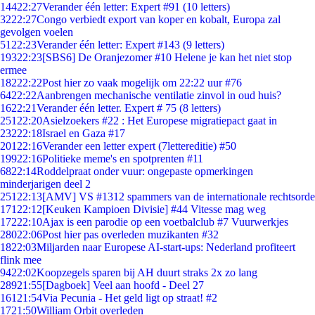
144
22:27
Verander één letter: Expert #91 (10 letters)
32
22:27
Congo verbiedt export van koper en kobalt, Europa zal
gevolgen voelen
51
22:23
Verander één letter: Expert #143 (9 letters)
193
22:23
[SBS6] De Oranjezomer #10 Helene je kan het niet stop
ermee
182
22:22
Post hier zo vaak mogelijk om 22:22 uur #76
64
22:22
Aanbrengen mechanische ventilatie zinvol in oud huis?
16
22:21
Verander één letter. Expert # 75 (8 letters)
251
22:20
Asielzoekers #22 : Het Europese migratiepact gaat in
232
22:18
Israel en Gaza #17
201
22:16
Verander een letter expert (7lettereditie) #50
199
22:16
Politieke meme's en spotprenten #11
68
22:14
Roddelpraat onder vuur: ongepaste opmerkingen
minderjarigen deel 2
251
22:13
[AMV] VS #1312 spammers van de internationale rechtsorde
171
22:12
[Keuken Kampioen Divisie] #44 Vitesse mag weg
172
22:10
Ajax is een parodie op een voetbalclub #7 Vuurwerkjes
280
22:06
Post hier pas overleden muzikanten #32
18
22:03
Miljarden naar Europese AI-start-ups: Nederland profiteert
flink mee
94
22:02
Koopzegels sparen bij AH duurt straks 2x zo lang
289
21:55
[Dagboek] Veel aan hoofd - Deel 27
161
21:54
Via Pecunia - Het geld ligt op straat! #2
17
21:50
William Orbit overleden