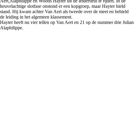
Aert,Alaphilippe en Woods Hayter uit de leiderstrui te rijden. In de
heuvelachtige slotfase onstond er een kopgroep, maar Hayter hield
stand. Hij kwam achter Van Aert als tweede over de meet en behield
de leiding in het algemeen klassement.
Hayter heeft nu vier tellen op Van Aert en 21 op de nummer drie Julian
Alaphilippe.