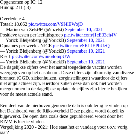
Opgenomen op IC: 12
Huidig: 211 (-3)
Overleden: 4
Totaal: 18.062
pic.twitter.com/V9I4lEWojD
— Marino van Zelst🌱 (@mzelst)
September 10, 2021
Positieve testen per leeftijdsgroep
pic.twitter.com/j1cE33eh4V
— Yorick Bleijenberg (@YorickB)
September 10, 2021
Opnames per week - NICE
pic.twitter.com/SKhJEPbUzQ
— Yorick Bleijenberg (@YorickB)
September 10, 2021
R ≈ 1
pic.twitter.com/wuu64ompUW
— Yorick Bleijenberg (@YorickB)
September 10, 2021
De dagelijkse cijfers over het aantal toegediende vaccins worden
weergegeven op het dashboard. Deze cijfers zijn afkomstig van diverse
bronnen (GGD, ziekenhuizen, zorginstellingen) waardoor de cijfers
niet altijd actueel zijn. Hierdoor zullen deze dan ook niet worden
meegenomen in de dagelijkse update, de cijfers zijn hier te bekijken
voor de meest actuele stand.
Een deel van de hierboven genoemde data is ook terug te vinden op
het Dashboard van de Rijksoverheid Deze pagina wordt dagelijks
bijgewerkt. De open data zoals deze gepubliceerd wordt door het
RIVM is hier te vinden.
Vergelijking 2020 - 2021: Hoe staat het er vandaag voor t.o.v. vorig
jaar?