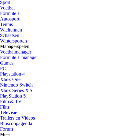
Sport
Voetbal
Formule 1
Autosport
Tennis
Wielrennen
Schaatsen
Wintersporten
Managerspelen
Voetbalmanager
Formule 1-manager
Games
PC
Playstation 4
Xbox One
Nintendo Switch
Xbox Series X|S
PlayStation 5
Film & TV
Film
Televisie
Trailers en Videos
Bioscoopagenda
Forum
Meer