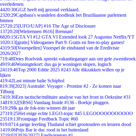
overledenen.
44
20:30
GGZ heeft mij gezond verklaard.
23
20:29
Capibara's wandelen doodleuk het Braziliaanse parlement
binnen
257
20:25
[UFO/UAP] #16 The Age of Disclosure
137
20:20
[Wielrennen #616] Brennan!
68
20:15
GTA VI #12 GTA VI Extended look 27 Augustus Netflix/YT
10
20:13
[gratis] Videogames Part 9: Gratis en free-to-play games!
43
19:50
[Voorspellen] Voorspel de eindstand van de Eredivisie
2026/2027
7
19:48
Dries Roelvink spreekt vakantieganger aan om gele zwembroek
49
19:46
Woningtekort: dus ga je woningen slopen, logisch
241
19:46
Top 2000 Editie 2025 #243 Alle dikzakken willen op je
lijken
4
19:42
Last minute balie Schiphol
8
19:39
[2023] Australië: Voyager - Promise #2 - Ze komen naar
Tilburg
74
19:36
Een tactische/militaire analyse van het front in Oekraïne #31
148
19:32
[SBS6] Vandaag Inside #136 - Boekje pluggen.
5
19:29
Ik ga de fok-toto winnen dit jaar
273
19:25
Het enige echte LEGO-topic #45 LEGOOOOOOOOOOO
235
19:13
Frontpage Feedback Topic #60
9
19:07
14-jarige leerling Thailand schiet grootouders en leraren dood
14
19:06
Prijs Bar le duc rood in het buitenland
37
19:02
[2026/2027] Eredivisietoto #1