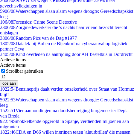
26
06/08
NAVO zet wegens Russische provocatie 250% meer
gevechtsvliegtuigen in
59
06/08
Waterschappen slaan alarm wegens droogte: Gereedschapskist
leeg
1
06/08
Forensics: Crime Scene Detective
23
06/08
Zorgmedewerkster die 's nachts haar vriend bezocht terecht
ontslagen
38
06/08
Random Pics van de Dag #1977
18
05/08
Datalek bij Bol en de Bijenkorf na cyberaanval op logistiek
partner Ceva
34
05/08
Kind overleden na aanrijding door AH-bestelbus in Dordrecht
Actieve items
Actieve items
Scrollbar gebruiken
opslaan
10
22:54
Benzineprijs daalt verder, onzekerheid over Straat van Hormuz
blijft
59
22:53
Waterschappen slaan alarm wegens droogte: Gereedschapskist
leeg
15
22:51
Vier aanhoudingen na doodsbedreiging burgemeester Depla
van Breda
9
22:49
Smokkelbende opgerold in Spanje, verdienden miljoenen aan
migranten
18
22:46
CDA en D66 willen ingrijpen tegen 'gluurbrillen' die mensen