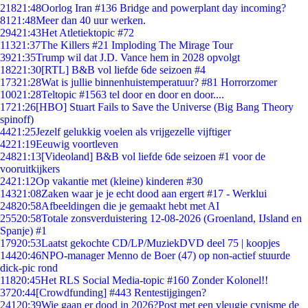
218
21:48
Oorlog Iran #136 Bridge and powerplant day incoming?
81
21:48
Meer dan 40 uur werken.
294
21:43
Het Atletiektopic #72
113
21:37
The Killers #21 Imploding The Mirage Tour
39
21:35
Trump wil dat J.D. Vance hem in 2028 opvolgt
182
21:30
[RTL] B&B vol liefde 6de seizoen #4
173
21:28
Wat is jullie binnenhuistemperatuur? #81 Horrorzomer
100
21:28
Teltopic #1563 tel door en door en door....
17
21:26
[HBO] Stuart Fails to Save the Universe (Big Bang Theory
spinoff)
44
21:25
Jezelf gelukkig voelen als vrijgezelle vijftiger
42
21:19
Eeuwig voortleven
248
21:13
[Videoland] B&B vol liefde 6de seizoen #1 voor de
vooruitkijkers
24
21:12
Op vakantie met (kleine) kinderen #30
143
21:08
Zaken waar je je echt dood aan ergert #17 - Werklui
248
20:58
Afbeeldingen die je gemaakt hebt met AI
255
20:58
Totale zonsverduistering 12-08-2026 (Groenland, IJsland en
Spanje) #1
179
20:53
Laatst gekochte CD/LP/MuziekDVD deel 75 | koopjes
144
20:46
NPO-manager Menno de Boer (47) op non-actief stuurde
dick-pic rond
118
20:45
Het RLS Social Media-topic #160 Zonder Kolonel!!
37
20:44
[Crowdfunding] #443 Rentestijgingen?
241
20:39
Wie gaan er dood in 2026?Post met een vleugje cynisme de