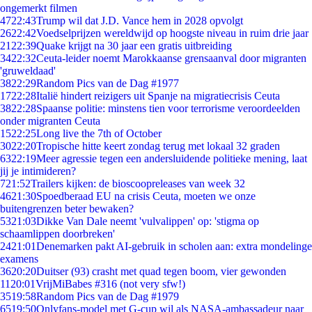
ongemerkt filmen
47
22:43
Trump wil dat J.D. Vance hem in 2028 opvolgt
26
22:42
Voedselprijzen wereldwijd op hoogste niveau in ruim drie jaar
21
22:39
Quake krijgt na 30 jaar een gratis uitbreiding
34
22:32
Ceuta-leider noemt Marokkaanse grensaanval door migranten
'gruweldaad'
38
22:29
Random Pics van de Dag #1977
17
22:28
Italië hindert reizigers uit Spanje na migratiecrisis Ceuta
38
22:28
Spaanse politie: minstens tien voor terrorisme veroordeelden
onder migranten Ceuta
15
22:25
Long live the 7th of October
30
22:20
Tropische hitte keert zondag terug met lokaal 32 graden
63
22:19
Meer agressie tegen een andersluidende politieke mening, laat
jij je intimideren?
7
21:52
Trailers kijken: de bioscoopreleases van week 32
46
21:30
Spoedberaad EU na crisis Ceuta, moeten we onze
buitengrenzen beter bewaken?
53
21:03
Dikke Van Dale neemt 'vulvalippen' op: 'stigma op
schaamlippen doorbreken'
24
21:01
Denemarken pakt AI-gebruik in scholen aan: extra mondelinge
examens
36
20:20
Duitser (93) crasht met quad tegen boom, vier gewonden
11
20:01
VrijMiBabes #316 (not very sfw!)
35
19:58
Random Pics van de Dag #1979
65
19:50
Onlyfans-model met G-cup wil als NASA-ambassadeur naar