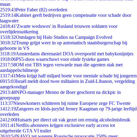
maan
25
19:43
Peter Faber (82) overleden
25
19:14
Kabinet geeft bedrijven geen compensatie voor schade door
laagwater
24
18:41
'Zwarte weduwes' in Rusland trouwen soldaten voor
overlijdensuitkering
15
18:32
Ontslagen bij Halo Studios na Campaign Evolved
30
18:32
Trump grijpt weer in op automatisch staatsburgerschap bij
geboorte in VS
31
18:19
Amsterdams dierenasiel DOA overspoeld met babykonijntjes
19
18:06
PS5-doos waarschuwt voor einde fysieke games
23
17:58
OM eist TBS tegen verwarde man die agenten stak met
aardappelschilmesje
13
17:41
Meta krijgt half miljard boete voor mentale schade bij jongeren
69
15:03
Israël meldt dood twee militairen in Zuid-Libanon, vergelding
aangekondigd
29
13:48
NPO-manager Menno de Boer geschorst na dickpic in
groepsapp
1
13:37
Nieuwkomers schitteren bij ruime Europese zege FC Twente
14
12:19
Zangeres en Idols-jurylid Jerney Kaagman op 79-jarige leeftijd
overleden
24
12:00
Huisarts per direct uit vak gezet om ernstig alcoholmisbruik
10
11:41
Netflix-abonnees krijgen exclusieve early access tot
uitgebreide GTA VI trailer
26
10:54
NAVO zet wegens Russische provocatie 250% meer