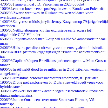
47
06/08
Trump wil dat J.D. Vance hem in 2028 opvolgt
1
06/08
Lemmen boekt eerste profzege in zware Ronde van Polen-rit
24
06/08
'Zwarte weduwes' in Rusland trouwen soldaten voor
overlijdensuitkering
14
06/08
Zangeres en Idols-jurylid Jerney Kaagman op 79-jarige leeftijd
overleden
10
06/08
Netflix-abonnees krijgen exclusieve early access tot
uitgebreide GTA VI trailer
65
06/08
Onlyfans-model met G-cup wil als NASA-ambassadeur naar
maan
24
06/08
Huisarts per direct uit vak gezet om ernstig alcoholmisbruik
3
06/08
XBOX platform krijgt zijn eigen "Platinum" achievements dit
jaar
12
06/08
Capibara's lopen Braziliaans parlementsgebouw Mato Grosso
binnen
69
06/08
Israël meldt dood twee militairen in Zuid-Libanon, vergelding
aangekondigd
15
06/08
Hiroshima herdenkt slachtoffers atoombom, 81 jaar later
19
06/08
Drone met explosieven bij Duits vliegveld voedt vrees voor
hybride aanval
34
06/08
Wakker Dier dient klacht in tegen insectenfabriek Protix om
duurzaamheidsclaims
22
06/08
Iran en Oman eens over route Straat van Hormuz, VS
buitenspel