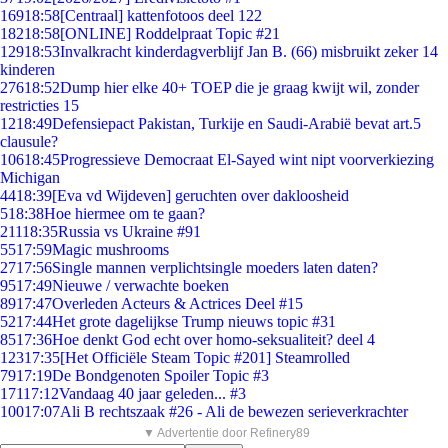
169
18:58
[Centraal] kattenfotoos deel 122
182
18:58
[ONLINE] Roddelpraat Topic #21
129
18:53
Invalkracht kinderdagverblijf Jan B. (66) misbruikt zeker 14
kinderen
276
18:52
Dump hier elke 40+ TOEP die je graag kwijt wil, zonder
restricties 15
12
18:49
Defensiepact Pakistan, Turkije en Saudi-Arabië bevat art.5
clausule?
106
18:45
Progressieve Democraat El-Sayed wint nipt voorverkiezing
Michigan
44
18:39
[Eva vd Wijdeven] geruchten over dakloosheid
5
18:38
Hoe hiermee om te gaan?
211
18:35
Russia vs Ukraine #91
55
17:59
Magic mushrooms
27
17:56
Single mannen verplichtsingle moeders laten daten?
95
17:49
Nieuwe / verwachte boeken
89
17:47
Overleden Acteurs & Actrices Deel #15
52
17:44
Het grote dagelijkse Trump nieuws topic #31
85
17:36
Hoe denkt God echt over homo-seksualiteit? deel 4
123
17:35
[Het Officiële Steam Topic #201] Steamrolled
79
17:19
De Bondgenoten Spoiler Topic #3
171
17:12
Vandaag 40 jaar geleden... #3
100
17:07
Ali B rechtszaak #26 - Ali de bewezen serieverkrachter
▼ Advertentie door Refinery89