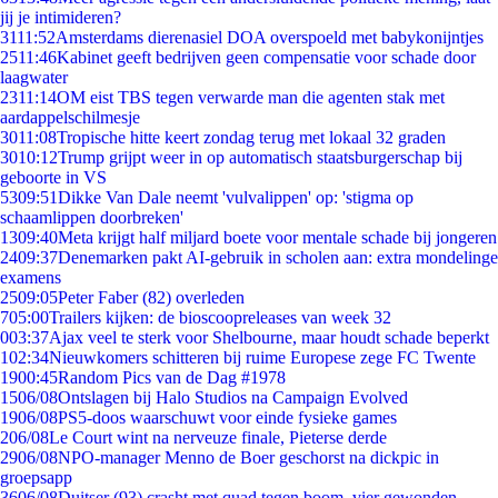
jij je intimideren?
31
11:52
Amsterdams dierenasiel DOA overspoeld met babykonijntjes
25
11:46
Kabinet geeft bedrijven geen compensatie voor schade door
laagwater
23
11:14
OM eist TBS tegen verwarde man die agenten stak met
aardappelschilmesje
30
11:08
Tropische hitte keert zondag terug met lokaal 32 graden
30
10:12
Trump grijpt weer in op automatisch staatsburgerschap bij
geboorte in VS
53
09:51
Dikke Van Dale neemt 'vulvalippen' op: 'stigma op
schaamlippen doorbreken'
13
09:40
Meta krijgt half miljard boete voor mentale schade bij jongeren
24
09:37
Denemarken pakt AI-gebruik in scholen aan: extra mondelinge
examens
25
09:05
Peter Faber (82) overleden
7
05:00
Trailers kijken: de bioscoopreleases van week 32
0
03:37
Ajax veel te sterk voor Shelbourne, maar houdt schade beperkt
1
02:34
Nieuwkomers schitteren bij ruime Europese zege FC Twente
19
00:45
Random Pics van de Dag #1978
15
06/08
Ontslagen bij Halo Studios na Campaign Evolved
19
06/08
PS5-doos waarschuwt voor einde fysieke games
2
06/08
Le Court wint na nerveuze finale, Pieterse derde
29
06/08
NPO-manager Menno de Boer geschorst na dickpic in
groepsapp
36
06/08
Duitser (93) crasht met quad tegen boom, vier gewonden