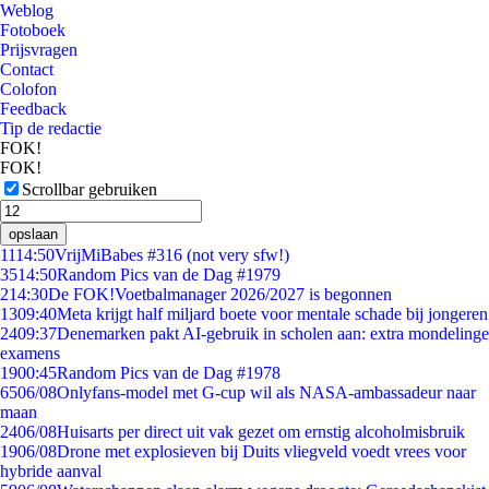
Weblog
Fotoboek
Prijsvragen
Contact
Colofon
Feedback
Tip de redactie
FOK!
FOK!
Scrollbar gebruiken
opslaan
11
14:50
VrijMiBabes #316 (not very sfw!)
35
14:50
Random Pics van de Dag #1979
2
14:30
De FOK!Voetbalmanager 2026/2027 is begonnen
13
09:40
Meta krijgt half miljard boete voor mentale schade bij jongeren
24
09:37
Denemarken pakt AI-gebruik in scholen aan: extra mondelinge
examens
19
00:45
Random Pics van de Dag #1978
65
06/08
Onlyfans-model met G-cup wil als NASA-ambassadeur naar
maan
24
06/08
Huisarts per direct uit vak gezet om ernstig alcoholmisbruik
19
06/08
Drone met explosieven bij Duits vliegveld voedt vrees voor
hybride aanval