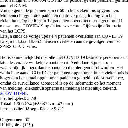
In totaal zijn er 1.966.634 COVID-19-positief geteste personen gemeld
aan het RIVM.
Van de gemelde personen zijn er 60 in het ziekenhuis opgenomen.
Momenteel liggen 462 patiënten op de verpleegafdeling van het
ziekenhuis. Op de IC zijn 12 patiënten opgenomen, er liggen nu 211
mensen met COVID-19 op de intensive care. Cijfers zijn afkomstig
van het LCPS.
Er zijn sinds de vorige update 4 patiënten overleden aan COVID-19.
Er zijn in totaal 18.062 mensen overleden aan de gevolgen van het
SARS-CoV-2-virus.
Het is aannemelijk dat niet alle met COVID-19 besmette personen zich
laten testen. De werkelijke aantallen in Nederland zijn daarom
waarschijnlijk hoger dan de aantallen die hier genoemd worden. Het
werkelijke aantal COVID-19-patiënten opgenomen in het ziekenhuis is
hoger dan het aantal opgenomen patiënten gemeld in de surveillance,
omdat de surveillance gebaseerd is op de informatie op het moment
van melding. Ziekenhuisopname na melding is niet altijd bekend.
#COVID19NL
Positief getest: 2.730
Totaal: 1.966.634 (+2.687 ivm -43 corr.)
Perc. positief 02 sep - 08 sep: 9,7%
Opgenomen: 60
Huidig: 462 (+19)