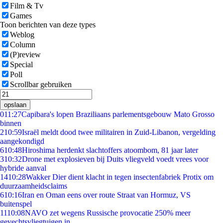
Film & Tv
Games
Toon berichten van deze types
Weblog
Column
(P)review
Special
Poll
Scrollbar gebruiken
opslaan
0
11:27
Capibara's lopen Braziliaans parlementsgebouw Mato Grosso
binnen
2
10:59
Israël meldt dood twee militairen in Zuid-Libanon, vergelding
aangekondigd
6
10:48
Hiroshima herdenkt slachtoffers atoombom, 81 jaar later
3
10:32
Drone met explosieven bij Duits vliegveld voedt vrees voor
hybride aanval
14
10:28
Wakker Dier dient klacht in tegen insectenfabriek Protix om
duurzaamheidsclaims
6
10:16
Iran en Oman eens over route Straat van Hormuz, VS
buitenspel
11
10:08
NAVO zet wegens Russische provocatie 250% meer
gevechtsvliegtuigen in