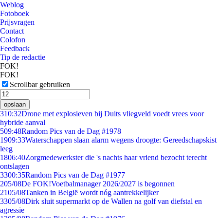
Weblog
Fotoboek
Prijsvragen
Contact
Colofon
Feedback
Tip de redactie
FOK!
FOK!
Scrollbar gebruiken
opslaan
3
10:32
Drone met explosieven bij Duits vliegveld voedt vrees voor
hybride aanval
5
09:48
Random Pics van de Dag #1978
19
09:33
Waterschappen slaan alarm wegens droogte: Gereedschapskist
leeg
18
06:40
Zorgmedewerkster die 's nachts haar vriend bezocht terecht
ontslagen
33
00:35
Random Pics van de Dag #1977
2
05/08
De FOK!Voetbalmanager 2026/2027 is begonnen
21
05/08
Tanken in België wordt nóg aantrekkelijker
33
05/08
Dirk sluit supermarkt op de Wallen na golf van diefstal en
agressie