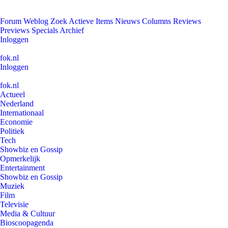
Forum
Weblog
Zoek
Actieve Items
Nieuws
Columns
Reviews
Previews
Specials
Archief
Inloggen
fok.nl
Inloggen
fok.nl
Actueel
Nederland
Internationaal
Economie
Politiek
Tech
Showbiz en Gossip
Opmerkelijk
Entertainment
Showbiz en Gossip
Muziek
Film
Televisie
Media & Cultuur
Bioscoopagenda