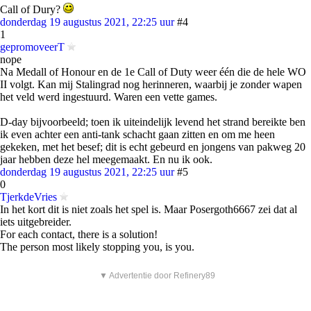
Call of Dury?
donderdag 19 augustus 2021, 22:25 uur
#4
1
gepromoveerT
nope
Na Medall of Honour en de 1e Call of Duty weer één die de hele WO
II volgt. Kan mij Stalingrad nog herinneren, waarbij je zonder wapen
het veld werd ingestuurd. Waren een vette games.
D-day bijvoorbeeld; toen ik uiteindelijk levend het strand bereikte ben
ik even achter een anti-tank schacht gaan zitten en om me heen
gekeken, met het besef; dit is echt gebeurd en jongens van pakweg 20
jaar hebben deze hel meegemaakt. En nu ik ook.
donderdag 19 augustus 2021, 22:25 uur
#5
0
TjerkdeVries
In het kort dit is niet zoals het spel is. Maar Posergoth6667 zei dat al
iets uitgebreider.
For each contact, there is a solution!
The person most likely stopping you, is you.
▼ Advertentie door Refinery89