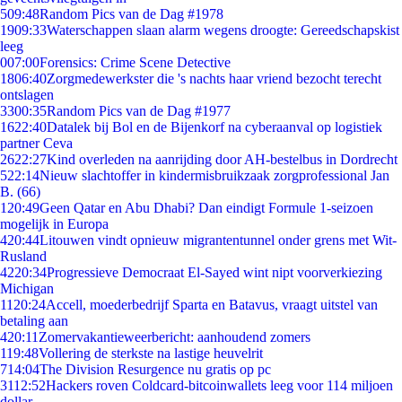
5
09:48
Random Pics van de Dag #1978
19
09:33
Waterschappen slaan alarm wegens droogte: Gereedschapskist
leeg
0
07:00
Forensics: Crime Scene Detective
18
06:40
Zorgmedewerkster die 's nachts haar vriend bezocht terecht
ontslagen
33
00:35
Random Pics van de Dag #1977
16
22:40
Datalek bij Bol en de Bijenkorf na cyberaanval op logistiek
partner Ceva
26
22:27
Kind overleden na aanrijding door AH-bestelbus in Dordrecht
5
22:14
Nieuw slachtoffer in kindermisbruikzaak zorgprofessional Jan
B. (66)
1
20:49
Geen Qatar en Abu Dhabi? Dan eindigt Formule 1-seizoen
mogelijk in Europa
4
20:44
Litouwen vindt opnieuw migrantentunnel onder grens met Wit-
Rusland
42
20:34
Progressieve Democraat El-Sayed wint nipt voorverkiezing
Michigan
11
20:24
Accell, moederbedrijf Sparta en Batavus, vraagt uitstel van
betaling aan
4
20:11
Zomervakantieweerbericht: aanhoudend zomers
1
19:48
Vollering de sterkste na lastige heuvelrit
7
14:04
The Division Resurgence nu gratis op pc
31
12:52
Hackers roven Coldcard-bitcoinwallets leeg voor 114 miljoen
dollar