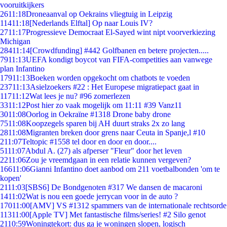
vooruitkijkers
26
11:18
Droneaanval op Oekrains vliegtuig in Leipzig
114
11:18
[Nederlands Elftal] Op naar Louis IV?
27
11:17
Progressieve Democraat El-Sayed wint nipt voorverkiezing
Michigan
284
11:14
[Crowdfunding] #442 Golfbanen en betere projecten.....
79
11:13
UEFA kondigt boycot van FIFA-competities aan vanwege
plan Infantino
179
11:13
Boeken worden opgekocht om chatbots te voeden
237
11:13
Asielzoekers #22 : Het Europese migratiepact gaat in
117
11:12
Wat lees je nu? #96 zomerlezen
33
11:12
Post hier zo vaak mogelijk om 11:11 #39 Vanz11
30
11:08
Oorlog in Oekraïne #1318 Drone baby drone
75
11:08
Koopzegels sparen bij AH duurt straks 2x zo lang
28
11:08
Migranten breken door grens naar Ceuta in Spanje,l #10
2
11:07
Teltopic #1558 tel door en door en door....
51
11:07
Abdul A. (27) als afperser "Fleur" door het leven
22
11:06
Zou je vreemdgaan in een relatie kunnen vergeven?
166
11:06
Gianni Infantino doet aanbod om 211 voetbalbonden 'om te
kopen'
21
11:03
[SBS6] De Bondgenoten #317 We dansen de macaroni
14
11:02
Wat is nou een goede jerrycan voor in de auto ?
170
11:00
[AMV] VS #1312 spammers van de internationale rechtsorde
113
11:00
[Apple TV] Met fantastische films/series! #2 Silo genot
21
10:59
Woningtekort: dus ga je woningen slopen, logisch