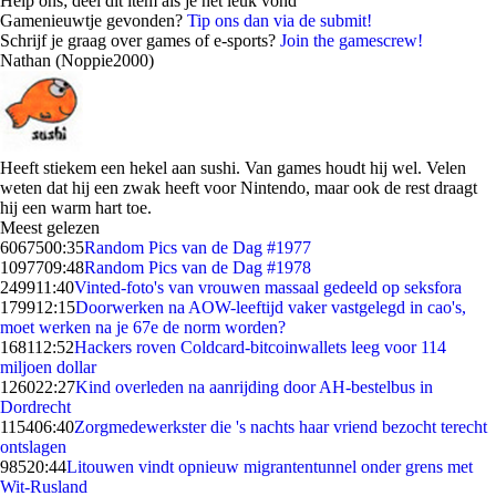
Help ons; deel dit item als je het leuk vond
Gamenieuwtje gevonden?
Tip ons dan via de submit!
Schrijf je graag over games of e-sports?
Join the gamescrew!
Nathan (Noppie2000)
Heeft stiekem een hekel aan sushi. Van games houdt hij wel. Velen
weten dat hij een zwak heeft voor Nintendo, maar ook de rest draagt
hij een warm hart toe.
Meest gelezen
60675
00:35
Random Pics van de Dag #1977
10977
09:48
Random Pics van de Dag #1978
2499
11:40
Vinted-foto's van vrouwen massaal gedeeld op seksfora
1799
12:15
Doorwerken na AOW-leeftijd vaker vastgelegd in cao's,
moet werken na je 67e de norm worden?
1681
12:52
Hackers roven Coldcard-bitcoinwallets leeg voor 114
miljoen dollar
1260
22:27
Kind overleden na aanrijding door AH-bestelbus in
Dordrecht
1154
06:40
Zorgmedewerkster die 's nachts haar vriend bezocht terecht
ontslagen
985
20:44
Litouwen vindt opnieuw migrantentunnel onder grens met
Wit-Rusland