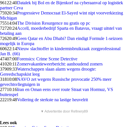
961
22:40
Datalek bij Bol en de Bijenkorf na cyberaanval op logistiek
partner Ceva
759
20:34
Progressieve Democraat El-Sayed wint nipt voorverkiezing
Michigan
755
14:04
The Division Resurgence nu gratis op pc
727
20:24
Accell, moederbedrijf Sparta en Batavus, vraagt uitstel van
betaling aan
726
20:49
Geen Qatar en Abu Dhabi? Dan eindigt Formule 1-seizoen
mogelijk in Europa
606
22:14
Nieuw slachtoffer in kindermisbruikzaak zorgprofessional
Jan B. (66)
474
07:00
Forensics: Crime Scene Detective
410
20:11
Zomervakantieweerbericht: aanhoudend zomers
379
09:33
Waterschappen slaan alarm wegens droogte:
Gereedschapskist leeg
318
10:08
NAVO zet wegens Russische provocatie 250% meer
gevechtsvliegtuigen in
277
10:16
Iran en Oman eens over route Straat van Hormuz, VS
buitenspel
222
19:48
Vollering de sterkste na lastige heuvelrit
▼ Advertentie door Refinery89
Lees ook