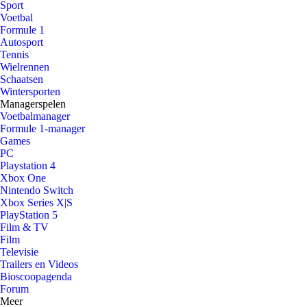
Sport
Voetbal
Formule 1
Autosport
Tennis
Wielrennen
Schaatsen
Wintersporten
Managerspelen
Voetbalmanager
Formule 1-manager
Games
PC
Playstation 4
Xbox One
Nintendo Switch
Xbox Series X|S
PlayStation 5
Film & TV
Film
Televisie
Trailers en Videos
Bioscoopagenda
Forum
Meer