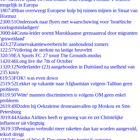
mogelijk in Europa
18
07:49
Iran overweegt Europese hulp bij ruimen mijnen in Straat van
Hormuz
23
00:51
Onderzoek naar flyers met waarschuwing voor 'Israëlische
oorlogsmisdadigers'
30
00:44
Ceuta-leider noemt Marokkaanse grensaanval door migranten
'gruweldaad'
4
23:27
Zomervakantieweerbericht: aanhoudend zomers
1
22:57
Vollering de sterkste na lastige heuvelrit
3
20:59
EA Sports FC 27 toont The Grounds-modus
14
20:46
Long live the 7th of October
13
20:12
Nederlander (23) aangehouden in Duitsland na snelheid van
235 km/u
6
19:53
FOK! was even down
25
19:52
Lekker op vakantie naar Afghanistan volgens Taliban geen
probleem
81
19:50
'Witte' mannen discrimineren is volgens OM geen enkel
probleem
26
19:49
Doden bij Oekraïense droneaanvallen op Moskou en Sint-
Petersburg
30
19:44
Alaska Airlines heeft er genoeg van en zet Christelijke
influencer uit vliegtuig
36
19:33
Pentagon verbruikt meer raketten dan kan worden aangevuld,
tekort dreigt
1
18:54
Gears of War: E-Day open beta begint 6 augustus