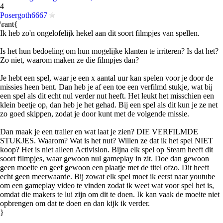
4
Posergoth6667
\rant{
Ik heb zo'n ongelofelijk hekel aan dit soort filmpjes van spellen.
Is het hun bedoeling om hun mogelijke klanten te irriteren? Is dat het?
Zo niet, waarom maken ze die filmpjes dan?
Je hebt een spel, waar je een x aantal uur kan spelen voor je door de
missies heen bent. Dan heb je af een toe een verfilmd stukje, wat bij
een spel als dit echt nul verder nut heeft. Het leukt het misschien een
klein beetje op, dan heb je het gehad. Bij een spel als dit kun je ze net
zo goed skippen, zodat je door kunt met de volgende missie.
Dan maak je een trailer en wat laat je zien? DIE VERFILMDE
STUKJES. Waarom? Wat is het nut? Willen ze dat ik het spel NIET
koop? Het is niet alleen Activision. Bijna elk spel op Steam heeft dit
soort filmpjes, waar gewoon nul gameplay in zit. Doe dan gewoon
geen moeite en geef gewoon een plaatje met de titel ofzo. Dit heeft
echt geen meerwaarde. Bij zowat elk spel moet ik eerst naar youtube
om een gameplay video te vinden zodat ik weet wat voor spel het is,
omdat die makers te lui zijn om dit te doen. Ik kan vaak de moeite niet
opbrengen om dat te doen en dan kijk ik verder.
}