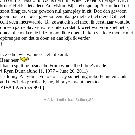
STUKJES. Waarom? Wat is het nut? Willen ze dat ik het spel NIET
koop? Het is niet alleen Activision. Bijna elk spel op Steam heeft dit
soort filmpjes, waar gewoon nul gameplay in zit. Doe dan gewoon
geen moeite en geef gewoon een plaatje met de titel ofzo. Dit heeft
echt geen meerwaarde. Bij zowat elk spel moet ik eerst naar youtube
om een gameplay video te vinden zodat ik weet wat voor spel het is,
omdat die makers te lui zijn om dit te doen. Ik kan vaak de moeite niet
opbrengen om dat te doen en dan kijk ik verder.
}
Ik zie het wel wanneer het uit komt.
Hear hear
I had a splitting headache.From which the future's made.
† Ryan Dunn (June 11, 1977 – June 20, 2011)
It's funny. All you have to do is say something nobody understands
and they'll do practically anything you want them to.
VIVA LA ASSANGE¡
▼ Advertentie door Refinery89