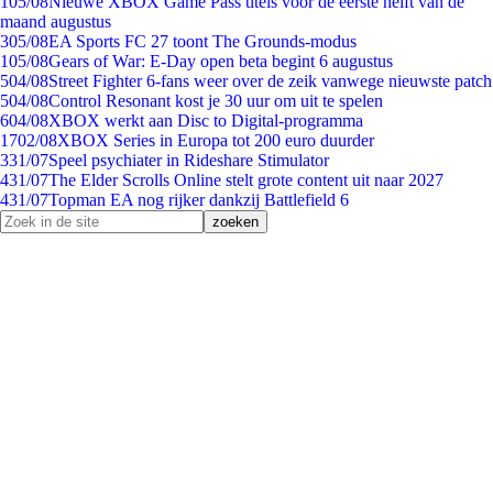
1
05/08
Nieuwe XBOX Game Pass titels voor de eerste helft van de
maand augustus
3
05/08
EA Sports FC 27 toont The Grounds-modus
1
05/08
Gears of War: E-Day open beta begint 6 augustus
5
04/08
Street Fighter 6-fans weer over de zeik vanwege nieuwste patch
5
04/08
Control Resonant kost je 30 uur om uit te spelen
6
04/08
XBOX werkt aan Disc to Digital-programma
17
02/08
XBOX Series in Europa tot 200 euro duurder
3
31/07
Speel psychiater in Rideshare Stimulator
4
31/07
The Elder Scrolls Online stelt grote content uit naar 2027
4
31/07
Topman EA nog rijker dankzij Battlefield 6