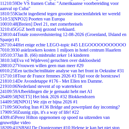
112
10:59
De VS framen Cuba: "Amerikaanse voorbereiding voor
aanval op Cuba"
18
10:55
Klacht ingediend tegen grootste insectenfabriek ter wereld
5
10:53
[NPO2] Poorten van Europa
100
10:48
[Breien] Deel 21, met zomerbreisels
32
10:45
GGZ heeft mij gezond verklaard.
238
10:44
Totale zonsverduistering 12-08-2026 (Groenland, IJsland en
Spanje) #1
267
10:44
Het enige echte LEGO-topic #45 LEGOOOOOOOOOOO
70
10:39
30 asielzoekers kosten 1 miljoen in hotel centrum Haarlem
105
10:37
Jan B. (66) misbruikt zeker 14 kinderen
38
10:34
[Eva vd Wijdeven] geruchten over dakloosheid
288
10:27
Vrouwen willen geen man meer #29
69
10:25
Een tactische/militaire analyse van het front in Oekraïne #31
157
10:18
Tour de France femmes 2026 #3 Tijd voor de borstcrawl
218
10:14
De Avondetappe #176 - Met Ellen ten Damme.
219
10:06
Nederland stevent af op watertekort
241
09:59
Afbeeldingen die je gemaakt hebt met AI
264
09:58
[NET5] Het blok 2026 #32 Blokkendozen
144
09:58
[NPO1] We zijn er bijna 2026 #1
171
09:56
Oorlog Iran #136 Bridge and powerplant day incoming?
179
09:50
Zuunig zijn, it's a way of life! #22
43
09:45
Perez Hilton opgenomen op spoed na uitzenden van
gruwelijke video
182
09:41
[SBS6] De Oranjezomer #10 Helene je kan het niet stop