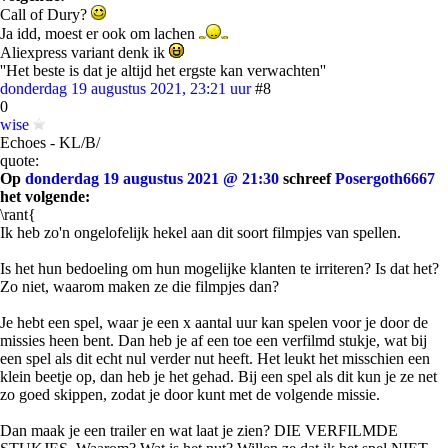
Call of Dury?
Ja idd, moest er ook om lachen
Aliexpress variant denk ik
''Het beste is dat je altijd het ergste kan verwachten''
donderdag 19 augustus 2021, 23:21 uur
#8
0
wise
Echoes - KL/B/
quote:
Op
donderdag 19 augustus 2021 @ 21:30
schreef
Posergoth6667
het volgende:
\rant{
Ik heb zo'n ongelofelijk hekel aan dit soort filmpjes van spellen.
Is het hun bedoeling om hun mogelijke klanten te irriteren? Is dat het?
Zo niet, waarom maken ze die filmpjes dan?
Je hebt een spel, waar je een x aantal uur kan spelen voor je door de
missies heen bent. Dan heb je af een toe een verfilmd stukje, wat bij
een spel als dit echt nul verder nut heeft. Het leukt het misschien een
klein beetje op, dan heb je het gehad. Bij een spel als dit kun je ze net
zo goed skippen, zodat je door kunt met de volgende missie.
Dan maak je een trailer en wat laat je zien? DIE VERFILMDE