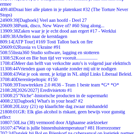
ermee
4
09:40
Draai hier alle platen in je platenkast #32 (The Torture Never
Stops)
249
09:39
[Dagboek] Veel aan hoofd - Deel 27
206
09:38
Punk, disco, New Wave of? #60 Sing along...
139
09:38
Zaken waar je je echt dood aan ergert #17 - Werklui
14
09:38
Aftellen naar de kerstdagen
8
09:14
[ATP Tour] #169 Tosti Tallon back on fire
206
09:02
Russia vs Ukraine #91
5
08:55
Insta360 Studio software, lagging en stotteren
13
08:52
Koot en Bie hun tijd ver vooruit..................
17
08:45
Meer dan helft van verkochte auto's is volgend jaar elektrisch
113
08:44
Vrienden gaan op vakantie zonder mij uit te nodigen
138
08:43
Wat je ook stemt, je krijgt in NL altijd Links Liberaal Beleid.
37
08:40
Dierenlepeltopic #150
176
08:39
Touwtrekken 2.0 #636 - Team 1 beste team *G* *O*
21
08:28
[2026/2027] Eredivisietoto #1
150
08:25
"Niche"-historische producten in de supermarkt
40
08:23
[Dagboek] What's in your head? #2
158
08:20
Lizzy (21) op klaarlichte dag zwaar mishandeld
218
08:01
GR: Elk glas alcohol is riskant, geen bewijs voor gunstig
effect
108
07:50
Lisa (38) vermoord door Afghaanse asielzoeker
161
07:47
Wat is jullie binnenhuistemperatuur? #81 Horrorzomer
7
07:34
Datalek bij Bol en Bijenkorf na cyberaanval op logistiek partner