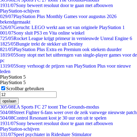
19
31/07
Sony beweert resoluut door te gaan met afbouwen
PlayStation-schijven
0
29/07
PlayStation Plus Monthly Games voor augustus 2026
bekendgemaakt
5
26/07
Gerucht: LEGO werkt aan set van originele PlayStation 1
0
01/07
Sony sluit PS3 en Vita online winkel
7
25/05
Rocket League krijgt primeur in vernieuwde Unreal Engine 6
18
25/05
Bungie trekt de stekker uit Destiny
8
21/05
PlayStation Plus Extra en Premium ook stiekem duurder
18
19/05
Sony stopt met het uitbrengen van single-player games voor de
pc
13
19/05
Sony verhoogt de prijzen van PlayStation Plus voor nieuwe
leden
PlayStation 5
PlayStation 5
Scrollbar gebruiken
opslaan
3
05/08
EA Sports FC 27 toont The Grounds-modus
5
04/08
Street Fighter 6-fans weer over de zeik vanwege nieuwste patch
5
04/08
Control Resonant kost je 30 uur om uit te spelen
19
31/07
Sony beweert resoluut door te gaan met afbouwen
PlayStation-schijven
3
31/07
Speel psychiater in Rideshare Stimulator