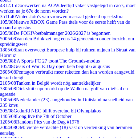
43
12:15
Doorwerken na AOW-leeftijd vaker vastgelegd in cao's, moet
werken na je 67e de norm worden?
35
11:40
Vinted-foto's van vrouwen massaal gedeeld op seksfora
1
05/08
Nieuwe XBOX Game Pass titels voor de eerste helft van de
maand augustus
2
05/08
De FOK!Voetbalmanager 2026/2027 is begonnen
50
05/08
Van den Brink zet nog eens 14 gemeenten onder toezicht om
spreidingswet
18
05/08
Iran overweegt Europese hulp bij ruimen mijnen in Straat van
Hormuz
3
05/08
EA Sports FC 27 toont The Grounds-modus
1
05/08
Gears of War: E-Day open beta begint 6 augustus
36
05/08
Pentagon verbruikt meer raketten dan kan worden aangevuld,
tekort dreigt
21
05/08
Tanken in België wordt nóg aantrekkelijker
33
05/08
Dirk sluit supermarkt op de Wallen na golf van diefstal en
agressie
13
05/08
Nederlander (23) aangehouden in Duitsland na snelheid van
235 km/u
3
05/08
Gedurfd NEC blijft overeind bij Olympiakos
14
05/08
Long live the 7th of October
12
05/08
Random Pics van de Dag #1976
20
04/08
OM: vierde verdachte (18) vast op verdenking van beramen
aanslag