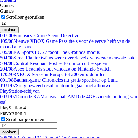
Games
Games
Scrollbar gebruiken
opslaan
0
07:00
Forensics: Crime Scene Detective
1
05/08
Nieuwe XBOX Game Pass titels voor de eerste helft van de
maand augustus
3
05/08
EA Sports FC 27 toont The Grounds-modus
5
04/08
Street Fighter 6-fans weer over de zeik vanwege nieuwste patch
5
04/08
Control Resonant kost je 30 uur om uit te spelen
2
04/08
Apex Legends stopt vandaag op Nintendo Switch
17
02/08
XBOX Series in Europa tot 200 euro duurder
0
01/08
Batman-game Chronicles nu gratis speelbaar op Luna
19
31/07
Sony beweert resoluut door te gaan met afbouwen
PlayStation-schijven
60
31/07
Door de RAM-crisis haalt AMD de 4GB-videokaart terug van
stal
PlayStation 4
PlayStation 4
Scrollbar gebruiken
opslaan
3
05/08
EA Sports FC 27 toont The Grounds-modus