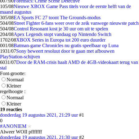
0
07:00
Forensics: Crime Scene Detective
1
05/08
Nieuwe XBOX Game Pass titels voor de eerste helft van de
maand augustus
3
05/08
EA Sports FC 27 toont The Grounds-modus
5
04/08
Street Fighter 6-fans weer over de zeik vanwege nieuwste patch
5
04/08
Control Resonant kost je 30 uur om uit te spelen
2
04/08
Apex Legends stopt vandaag op Nintendo Switch
17
02/08
XBOX Series in Europa tot 200 euro duurder
0
01/08
Batman-game Chronicles nu gratis speelbaar op Luna
19
31/07
Sony beweert resoluut door te gaan met afbouwen
PlayStation-schijven
60
31/07
Door de RAM-crisis haalt AMD de 4GB-videokaart terug van
stal
Font-grootte:
Normaal
Kleiner
regelhoogte :
Normaal
Kleiner
19 reacties
donderdag 19 augustus 2021, 21:29 uur
#1
0
#ANONIEM
Alweer WOII pfffffff
donderdag 19 augustus 2021, 21:30 uur
#2