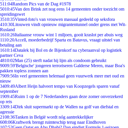
5
11:04
Random Pics van de Dag #1978
50
10:45
Van den Brink zet nog eens 14 gemeenten onder toezicht om
spreidingswet
35
10:35
Vinted-foto's van vrouwen massaal gedeeld op seksfora
4
10:30
Litouwen vindt opnieuw migrantentunnel onder grens met Wit-
Rusland
16
10:26
Italiaanse vrouw wint 1 miljoen, gooit kraslot per abuis weg
11
10:20
Accell, moederbedrijf Sparta en Batavus, vraagt uitstel van
betaling aan
16
10:14
Datalek bij Bol en de Bijenkorf na cyberaanval op logistiek
partner Ceva
48
10:02
Man (25) sterft nadat hij lijm als condoom gebruikt
90
09:59
'Belgische' jongeren terroriseren Galderse Meren, maar Boa's
pakken topless zonnen aan
79
09:56
In veel gemeenten helemaal geen vuurwerk meer met oud en
nieuw
34
09:49
Albert Heijn halveert tempo van Koopzegels sparen vanaf
september
19
09:45
Ruim 1 op de 7 Nederlanders gaan deze zomer onverzekerd
op reis
33
09:14
Dirk sluit supermarkt op de Wallen na golf van diefstal en
agressie
21
08:36
Tanken in België wordt nóg aantrekkelijker
6
08:06
Kraftwerk brengt ruimteschip terug naar Eindhoven
1
07:52
Geen Qatar en Abu Dhabi? Dan eindigt Formule 1-seizoen