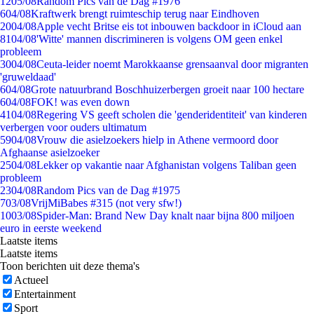
12
05/08
Random Pics van de Dag #1976
6
04/08
Kraftwerk brengt ruimteschip terug naar Eindhoven
20
04/08
Apple vecht Britse eis tot inbouwen backdoor in iCloud aan
81
04/08
'Witte' mannen discrimineren is volgens OM geen enkel
probleem
30
04/08
Ceuta-leider noemt Marokkaanse grensaanval door migranten
'gruweldaad'
6
04/08
Grote natuurbrand Boschhuizerbergen groeit naar 100 hectare
6
04/08
FOK! was even down
41
04/08
Regering VS geeft scholen die 'genderidentiteit' van kinderen
verbergen voor ouders ultimatum
59
04/08
Vrouw die asielzoekers hielp in Athene vermoord door
Afghaanse asielzoeker
25
04/08
Lekker op vakantie naar Afghanistan volgens Taliban geen
probleem
23
04/08
Random Pics van de Dag #1975
7
03/08
VrijMiBabes #315 (not very sfw!)
10
03/08
Spider-Man: Brand New Day knalt naar bijna 800 miljoen
euro in eerste weekend
Laatste items
Laatste items
Toon berichten uit deze thema's
Actueel
Entertainment
Sport