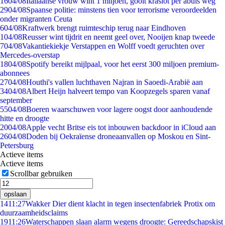
16
04/08
Italiaanse vrouw wint 1 miljoen, gooit kraslot per abuis weg
29
04/08
Spaanse politie: minstens tien voor terrorisme veroordeelden
onder migranten Ceuta
6
04/08
Kraftwerk brengt ruimteschip terug naar Eindhoven
1
04/08
Reusser wint tijdrit en neemt geel over, Nooijen knap tweede
7
04/08
Vakantiekiekje Verstappen en Wolff voedt geruchten over
Mercedes-overstap
18
04/08
Spotify bereikt mijlpaal, voor het eerst 300 miljoen premium-
abonnees
27
04/08
Houthi's vallen luchthaven Najran in Saoedi-Arabië aan
34
04/08
Albert Heijn halveert tempo van Koopzegels sparen vanaf
september
55
04/08
Boeren waarschuwen voor lagere oogst door aanhoudende
hitte en droogte
20
04/08
Apple vecht Britse eis tot inbouwen backdoor in iCloud aan
26
04/08
Doden bij Oekraïense droneaanvallen op Moskou en Sint-
Petersburg
Actieve items
Actieve items
Scrollbar gebruiken
opslaan
14
11:27
Wakker Dier dient klacht in tegen insectenfabriek Protix om
duurzaamheidsclaims
19
11:26
Waterschappen slaan alarm wegens droogte: Gereedschapskist