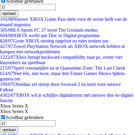
Scrollbar gebruiken
opslaan
1
05/08
Nieuwe XBOX Game Pass titels voor de eerste helft van de
maand augustus
3
05/08
EA Sports FC 27 toont The Grounds-modus
6
04/08
XBOX werkt aan Disc to Digital-programma
8
28/07
Grote XBOX-storing opgelost na ruim zestien uur
4
27/07
Zowel PlayStation Network als XBOX-network hebben te
kampen met netwerkproblemen
12
22/07
Xbox brengt backward compatibility naar pc, eerste vier
klassiekers nu speelbaar
2
15/07
Speel coronatijden na in Quarantine Zone: The Last Check
6
14/07
Niet één, niet twee, maar drie Future Games Shows tijdens
gamescom
1
09/07
Obsidian zet streep door Avowed 2 en kiest voor nieuwe
Fallout
43
02/07
XBOX wil je schijfjes digitaliseren met nieuwe disc-to-digital-
functie
Xbox Series X
Xbox Series X
Scrollbar gebruiken
opslaan