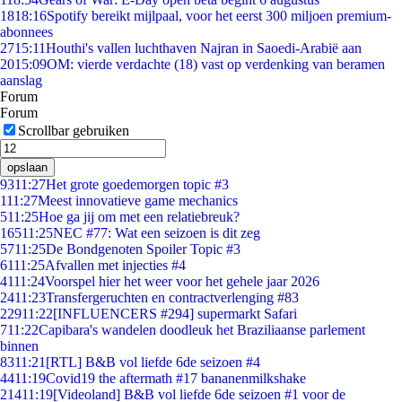
18
18:16
Spotify bereikt mijlpaal, voor het eerst 300 miljoen premium-
abonnees
27
15:11
Houthi's vallen luchthaven Najran in Saoedi-Arabië aan
20
15:09
OM: vierde verdachte (18) vast op verdenking van beramen
aanslag
Forum
Forum
Scrollbar gebruiken
opslaan
93
11:27
Het grote goedemorgen topic #3
1
11:27
Meest innovatieve game mechanics
5
11:25
Hoe ga jij om met een relatiebreuk?
165
11:25
NEC #77: Wat een seizoen is dit zeg
57
11:25
De Bondgenoten Spoiler Topic #3
61
11:25
Afvallen met injecties #4
41
11:24
Voorspel hier het weer voor het gehele jaar 2026
24
11:23
Transfergeruchten en contractverlenging #83
229
11:22
[INFLUENCERS #294] supermarkt Safari
7
11:22
Capibara's wandelen doodleuk het Braziliaanse parlement
binnen
83
11:21
[RTL] B&B vol liefde 6de seizoen #4
44
11:19
Covid19 the aftermath #17 bananenmilkshake
214
11:19
[Videoland] B&B vol liefde 6de seizoen #1 voor de