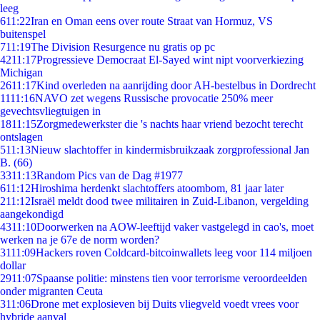
leeg
6
11:22
Iran en Oman eens over route Straat van Hormuz, VS
buitenspel
7
11:19
The Division Resurgence nu gratis op pc
42
11:17
Progressieve Democraat El-Sayed wint nipt voorverkiezing
Michigan
26
11:17
Kind overleden na aanrijding door AH-bestelbus in Dordrecht
11
11:16
NAVO zet wegens Russische provocatie 250% meer
gevechtsvliegtuigen in
18
11:15
Zorgmedewerkster die 's nachts haar vriend bezocht terecht
ontslagen
5
11:13
Nieuw slachtoffer in kindermisbruikzaak zorgprofessional Jan
B. (66)
33
11:13
Random Pics van de Dag #1977
6
11:12
Hiroshima herdenkt slachtoffers atoombom, 81 jaar later
2
11:12
Israël meldt dood twee militairen in Zuid-Libanon, vergelding
aangekondigd
43
11:10
Doorwerken na AOW-leeftijd vaker vastgelegd in cao's, moet
werken na je 67e de norm worden?
31
11:09
Hackers roven Coldcard-bitcoinwallets leeg voor 114 miljoen
dollar
29
11:07
Spaanse politie: minstens tien voor terrorisme veroordeelden
onder migranten Ceuta
3
11:06
Drone met explosieven bij Duits vliegveld voedt vrees voor
hybride aanval