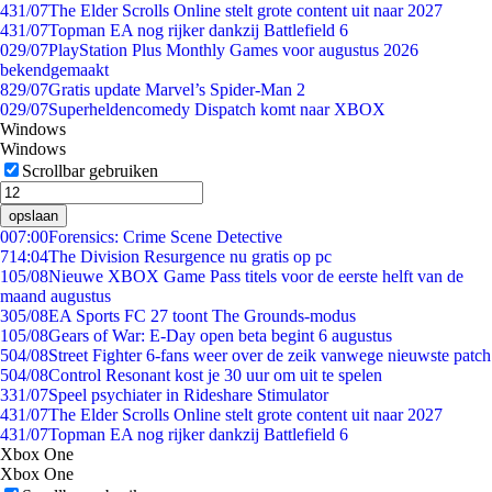
4
31/07
The Elder Scrolls Online stelt grote content uit naar 2027
4
31/07
Topman EA nog rijker dankzij Battlefield 6
0
29/07
PlayStation Plus Monthly Games voor augustus 2026
bekendgemaakt
8
29/07
Gratis update Marvel’s Spider-Man 2
0
29/07
Superheldencomedy Dispatch komt naar XBOX
Windows
Windows
Scrollbar gebruiken
opslaan
0
07:00
Forensics: Crime Scene Detective
7
14:04
The Division Resurgence nu gratis op pc
1
05/08
Nieuwe XBOX Game Pass titels voor de eerste helft van de
maand augustus
3
05/08
EA Sports FC 27 toont The Grounds-modus
1
05/08
Gears of War: E-Day open beta begint 6 augustus
5
04/08
Street Fighter 6-fans weer over de zeik vanwege nieuwste patch
5
04/08
Control Resonant kost je 30 uur om uit te spelen
3
31/07
Speel psychiater in Rideshare Stimulator
4
31/07
The Elder Scrolls Online stelt grote content uit naar 2027
4
31/07
Topman EA nog rijker dankzij Battlefield 6
Xbox One
Xbox One