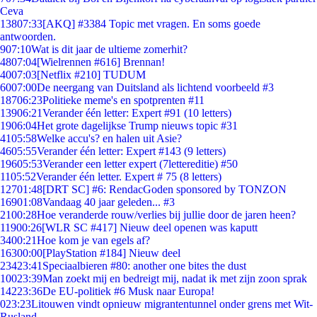
Ceva
138
07:33
[AKQ] #3384 Topic met vragen. En soms goede
antwoorden.
9
07:10
Wat is dit jaar de ultieme zomerhit?
48
07:04
[Wielrennen #616] Brennan!
40
07:03
[Netflix #210] TUDUM
60
07:00
De neergang van Duitsland als lichtend voorbeeld #3
187
06:23
Politieke meme's en spotprenten #11
139
06:21
Verander één letter: Expert #91 (10 letters)
19
06:04
Het grote dagelijkse Trump nieuws topic #31
41
05:58
Welke accu's? en halen uit Asie?
46
05:55
Verander één letter: Expert #143 (9 letters)
196
05:53
Verander een letter expert (7lettereditie) #50
11
05:52
Verander één letter. Expert # 75 (8 letters)
127
01:48
[DRT SC] #6: RendacGoden sponsored by TONZON
169
01:08
Vandaag 40 jaar geleden... #3
21
00:28
Hoe veranderde rouw/verlies bij jullie door de jaren heen?
119
00:26
[WLR SC #417] Nieuw deel openen was kaputt
34
00:21
Hoe kom je van egels af?
163
00:00
[PlayStation #184] Nieuw deel
234
23:41
Speciaalbieren #80: another one bites the dust
100
23:39
Man zoekt mij en bedreigt mij, nadat ik met zijn zoon sprak
142
23:36
De EU-politiek #6 Musk naar Europa!
0
23:23
Litouwen vindt opnieuw migrantentunnel onder grens met Wit-
Rusland