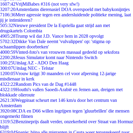
16
07:42
VrijMiBabes #316 (not very sfw!)
32
07:20
Amsterdams dierenasiel DOA overspoeld met babykonijntjes
71
06:36
Meer agressie tegen een andersluidende politieke mening, laat
jij je intimideren?
5
05:32
Nieuwe president De la Espriella gaat strijd aan met
drugskartels Colombia
49
05:28
Trump wil dat J.D. Vance hem in 2028 opvolgt
57
02:32
Dikke Van Dale neemt 'vulvalippen' op: 'stigma op
schaamlippen doorbreken'
40
00:59
Vinted-foto's van vrouwen massaal gedeeld op seksfora
22
00:28
Jesus Simulator komt naar Nintendo Switch
1
00:25
Uitslag AZ - ADO Den Haag
3
00:07
Uitslag NEC - Telstar
12
00:05
Vrouw krijgt 30 maanden cel voor afpersing 12-jarige
misdienaar in kerk
43
22:22
Random Pics van de Dag #1448
43
22:19
Houthi's vallen Saoedi-Arabië en Jemen aan, dreigen met
blokkade olieroute
26
21:30
Wegpiraat scheurt met 146 km/u door het centrum van
Amsterdam
39
20:08
CDA en D66 willen ingrijpen tegen 'gluurbrillen' die mensen
ongemerkt filmen
13
19:52
Benzineprijs daalt verder, onzekerheid over Straat van Hormuz
blijft
63
19:04
Spanje: bijna alle migranten in Ceuta weer teruggekeerd naar