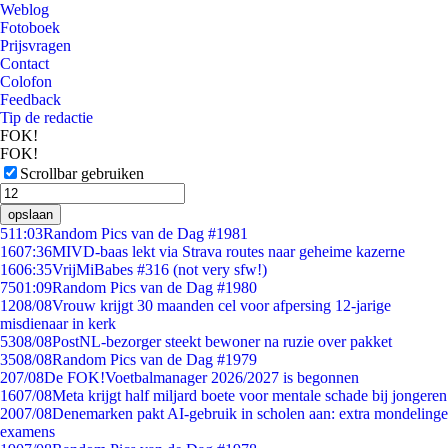
Weblog
Fotoboek
Prijsvragen
Contact
Colofon
Feedback
Tip de redactie
FOK!
FOK!
Scrollbar gebruiken
opslaan
5
11:03
Random Pics van de Dag #1981
16
07:36
MIVD-baas lekt via Strava routes naar geheime kazerne
16
06:35
VrijMiBabes #316 (not very sfw!)
75
01:09
Random Pics van de Dag #1980
12
08/08
Vrouw krijgt 30 maanden cel voor afpersing 12-jarige
misdienaar in kerk
53
08/08
PostNL-bezorger steekt bewoner na ruzie over pakket
35
08/08
Random Pics van de Dag #1979
2
07/08
De FOK!Voetbalmanager 2026/2027 is begonnen
16
07/08
Meta krijgt half miljard boete voor mentale schade bij jongeren
20
07/08
Denemarken pakt AI-gebruik in scholen aan: extra mondelinge
examens