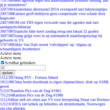
71
07/08
Meer agressie tegen een andersluidende politieke mening, laat
jij je intimideren?
32
07/08
Amsterdams dierenasiel DOA overspoeld met babykonijntjes
29
07/08
Kabinet geeft bedrijven geen compensatie voor schade door
laagwater
24
07/08
OM eist TBS tegen verwarde man die agenten stak met
aardappelschilmesje
30
07/08
Tropische hitte keert zondag terug met lokaal 32 graden
30
07/08
Trump grijpt weer in op automatisch staatsburgerschap bij
geboorte in VS
57
07/08
Dikke Van Dale neemt 'vulvalippen' op: 'stigma op
schaamlippen doorbreken'
Actieve items
Actieve items
Scrollbar gebruiken
opslaan
11
12:30
Uitslag PSV - Fortuna Sittard
18
12:08
China boekt doorbraak in eigen chipmachines, druk op ASML
groeit
5
12:07
Random Pics van de Dag #1981
75
12:04
Random Pics van de Dag #1980
11
12:04
Iran stelt zes eisen aan VS voor heropening Straat van Hormuz
12
12:03
FIFA ziet kritiek op Infantino als desinformatie, Noorwegen
eist zijn aftreden