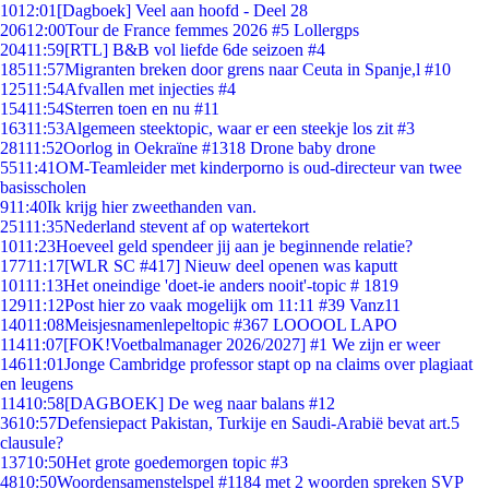
10
12:01
[Dagboek] Veel aan hoofd - Deel 28
206
12:00
Tour de France femmes 2026 #5 Lollergps
204
11:59
[RTL] B&B vol liefde 6de seizoen #4
185
11:57
Migranten breken door grens naar Ceuta in Spanje,l #10
125
11:54
Afvallen met injecties #4
154
11:54
Sterren toen en nu #11
163
11:53
Algemeen steektopic, waar er een steekje los zit #3
281
11:52
Oorlog in Oekraïne #1318 Drone baby drone
55
11:41
OM-Teamleider met kinderporno is oud-directeur van twee
basisscholen
9
11:40
Ik krijg hier zweethanden van.
251
11:35
Nederland stevent af op watertekort
10
11:23
Hoeveel geld spendeer jij aan je beginnende relatie?
177
11:17
[WLR SC #417] Nieuw deel openen was kaputt
101
11:13
Het oneindige 'doet-ie anders nooit'-topic # 1819
129
11:12
Post hier zo vaak mogelijk om 11:11 #39 Vanz11
140
11:08
Meisjesnamenlepeltopic #367 LOOOOL LAPO
114
11:07
[FOK!Voetbalmanager 2026/2027] #1 We zijn er weer
146
11:01
Jonge Cambridge professor stapt op na claims over plagiaat
en leugens
114
10:58
[DAGBOEK] De weg naar balans #12
36
10:57
Defensiepact Pakistan, Turkije en Saudi-Arabië bevat art.5
clausule?
137
10:50
Het grote goedemorgen topic #3
48
10:50
Woordensamenstelspel #1184 met 2 woorden spreken SVP