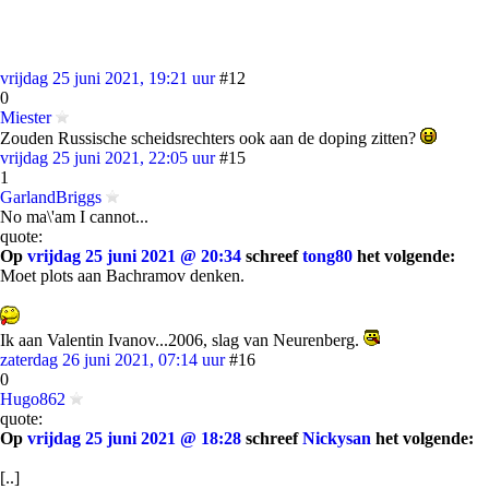
vrijdag 25 juni 2021, 19:21 uur
#12
0
Miester
Zouden Russische scheidsrechters ook aan de doping zitten?
vrijdag 25 juni 2021, 22:05 uur
#15
1
GarlandBriggs
No ma\'am I cannot...
quote:
Op
vrijdag 25 juni 2021 @ 20:34
schreef
tong80
het volgende:
Moet plots aan Bachramov denken.
Ik aan Valentin Ivanov...2006, slag van Neurenberg.
zaterdag 26 juni 2021, 07:14 uur
#16
0
Hugo862
quote:
Op
vrijdag 25 juni 2021 @ 18:28
schreef
Nickysan
het volgende:
[..]