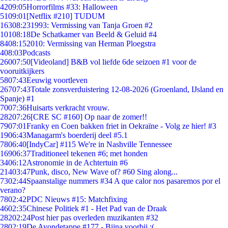
42
09:05
Horrorfilms #33: Halloween
51
09:01
[Netflix #210] TUDUM
163
08:23
1993: Vermissing van Tanja Groen #2
101
08:18
De Schatkamer van Beeld & Geluid #4
84
08:15
2010: Vermissing van Herman Ploegstra
4
08:03
Podcasts
260
07:50
[Videoland] B&B vol liefde 6de seizoen #1 voor de
vooruitkijkers
58
07:43
Eeuwig voortleven
267
07:43
Totale zonsverduistering 12-08-2026 (Groenland, IJsland en
Spanje) #1
70
07:36
Huisarts verkracht vrouw.
282
07:26
[CRE SC #160] Op naar de zomer!!
79
07:01
Franky en Coen bakken friet in Oekraïne - Volg ze hier! #3
19
06:43
Managarm's boerderij deel #5.1
78
06:40
[IndyCar] #115 We're in Nashville Tennessee
169
06:37
Traditioneel tekenen #6; met honden
34
06:12
Astronomie in de Achtertuin #6
214
03:47
Punk, disco, New Wave of? #60 Sing along...
73
02:44
Spaanstalige nummers #34 A que calor nos pasaremos por el
verano?
78
02:42
PDC Nieuws #15: Matchfixing
46
02:35
Chinese Politiek #1 - Het Pad van de Draak
282
02:24
Post hier pas overleden muzikanten #32
28
02:19
De Avondetappe #177 - Bijna voorbij :(