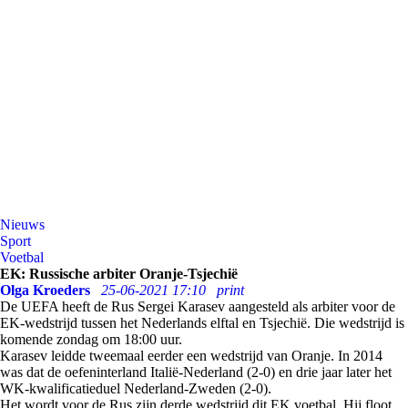
Nieuws
Sport
Voetbal
EK: Russische arbiter Oranje-Tsjechië
Olga Kroeders
25-06-2021 17:10
print
De UEFA heeft de Rus Sergei Karasev aangesteld als arbiter voor de
EK-wedstrijd tussen het Nederlands elftal en Tsjechië. Die wedstrijd is
komende zondag om 18:00 uur.
Karasev leidde tweemaal eerder een wedstrijd van Oranje. In 2014
was dat de oefeninterland Italië-Nederland (2-0) en drie jaar later het
WK-kwalificatieduel Nederland-Zweden (2-0).
Het wordt voor de Rus zijn derde wedstrijd dit EK voetbal. Hij floot