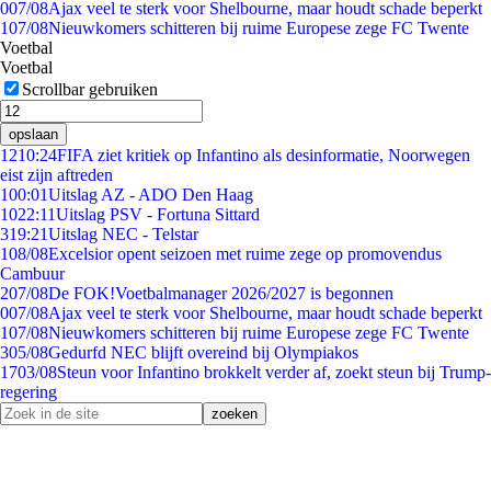
0
07/08
Ajax veel te sterk voor Shelbourne, maar houdt schade beperkt
1
07/08
Nieuwkomers schitteren bij ruime Europese zege FC Twente
Voetbal
Voetbal
Scrollbar gebruiken
opslaan
12
10:24
FIFA ziet kritiek op Infantino als desinformatie, Noorwegen
eist zijn aftreden
1
00:01
Uitslag AZ - ADO Den Haag
10
22:11
Uitslag PSV - Fortuna Sittard
3
19:21
Uitslag NEC - Telstar
1
08/08
Excelsior opent seizoen met ruime zege op promovendus
Cambuur
2
07/08
De FOK!Voetbalmanager 2026/2027 is begonnen
0
07/08
Ajax veel te sterk voor Shelbourne, maar houdt schade beperkt
1
07/08
Nieuwkomers schitteren bij ruime Europese zege FC Twente
3
05/08
Gedurfd NEC blijft overeind bij Olympiakos
17
03/08
Steun voor Infantino brokkelt verder af, zoekt steun bij Trump-
regering