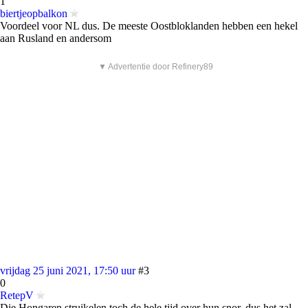
1
biertjeopbalkon
Voordeel voor NL dus. De meeste Oostbloklanden hebben een hekel
aan Rusland en andersom
▼ Advertentie door Refinery89
vrijdag 25 juni 2021, 17:50 uur
#3
0
RetepV
Die Hongaren struikelen toch de hele tijd over hun snor, dus het zal