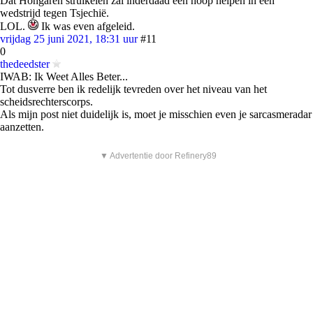
Dat Hongaren struikelen zal inderdaad een hoop helpen in een
wedstrijd tegen Tsjechië.
LOL.
Ik was even afgeleid.
vrijdag 25 juni 2021, 18:31 uur
#11
0
thedeedster
IWAB: Ik Weet Alles Beter...
Tot dusverre ben ik redelijk tevreden over het niveau van het
scheidsrechterscorps.
Als mijn post niet duidelijk is, moet je misschien even je sarcasmeradar
aanzetten.
▼ Advertentie door Refinery89