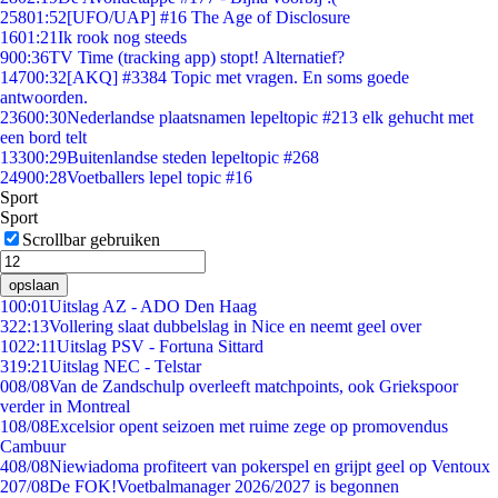
258
01:52
[UFO/UAP] #16 The Age of Disclosure
16
01:21
Ik rook nog steeds
9
00:36
TV Time (tracking app) stopt! Alternatief?
147
00:32
[AKQ] #3384 Topic met vragen. En soms goede
antwoorden.
236
00:30
Nederlandse plaatsnamen lepeltopic #213 elk gehucht met
een bord telt
133
00:29
Buitenlandse steden lepeltopic #268
249
00:28
Voetballers lepel topic #16
Sport
Sport
Scrollbar gebruiken
opslaan
1
00:01
Uitslag AZ - ADO Den Haag
3
22:13
Vollering slaat dubbelslag in Nice en neemt geel over
10
22:11
Uitslag PSV - Fortuna Sittard
3
19:21
Uitslag NEC - Telstar
0
08/08
Van de Zandschulp overleeft matchpoints, ook Griekspoor
verder in Montreal
1
08/08
Excelsior opent seizoen met ruime zege op promovendus
Cambuur
4
08/08
Niewiadoma profiteert van pokerspel en grijpt geel op Ventoux
2
07/08
De FOK!Voetbalmanager 2026/2027 is begonnen