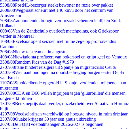
53
08/08
PostNL-bezorger steekt bewoner na ruzie over pakket
26
08/08
Wegpiraat scheurt met 146 km/u door het centrum van
Amsterdam
7
08/08
Aanhoudende droogte veroorzaakt scheuren in dijken Zuid-
Holland
0
08/08
Van de Zandschulp overleeft matchpoints, ook Griekspoor
verder in Montreal
1
08/08
Excelsior opent seizoen met ruime zege op promovendus
Cambuur
2
08/08
Nieuw te streamen in augustus
4
08/08
Niewiadoma profiteert van pokerspel en grijpt geel op Ventoux
35
08/08
Random Pics van de Dag #1979
27
07/08
Italië hindert reizigers uit Spanje na migratiecrisis Ceuta
24
07/08
Vier aanhoudingen na doodsbedreiging burgemeester Depla
van Breda
11
07/08
Smokkelbende opgerold in Spanje, verdienden miljoenen aan
migranten
39
07/08
CDA en D66 willen ingrijpen tegen 'gluurbrillen' die mensen
ongemerkt filmen
13
07/08
Benzineprijs daalt verder, onzekerheid over Straat van Hormuz
blijft
42
07/08
Voedselprijzen wereldwijd op hoogste niveau in ruim drie jaar
23
07/08
Quake krijgt na 30 jaar een gratis uitbreiding
2
07/08
De FOK!Voetbalmanager 2026/2027 is begonnen