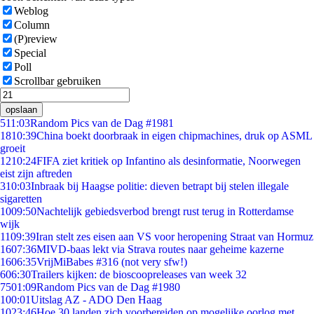
Weblog
Column
(P)review
Special
Poll
Scrollbar gebruiken
opslaan
5
11:03
Random Pics van de Dag #1981
18
10:39
China boekt doorbraak in eigen chipmachines, druk op ASML
groeit
12
10:24
FIFA ziet kritiek op Infantino als desinformatie, Noorwegen
eist zijn aftreden
3
10:03
Inbraak bij Haagse politie: dieven betrapt bij stelen illegale
sigaretten
10
09:50
Nachtelijk gebiedsverbod brengt rust terug in Rotterdamse
wijk
11
09:39
Iran stelt zes eisen aan VS voor heropening Straat van Hormuz
16
07:36
MIVD-baas lekt via Strava routes naar geheime kazerne
16
06:35
VrijMiBabes #316 (not very sfw!)
6
06:30
Trailers kijken: de bioscoopreleases van week 32
75
01:09
Random Pics van de Dag #1980
1
00:01
Uitslag AZ - ADO Den Haag
10
23:46
Hoe 30 landen zich voorbereiden op mogelijke oorlog met