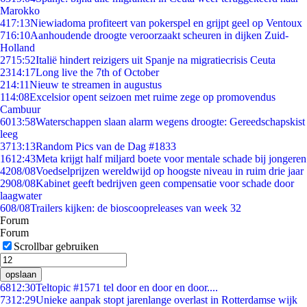
Marokko
4
17:13
Niewiadoma profiteert van pokerspel en grijpt geel op Ventoux
7
16:10
Aanhoudende droogte veroorzaakt scheuren in dijken Zuid-
Holland
27
15:52
Italië hindert reizigers uit Spanje na migratiecrisis Ceuta
23
14:17
Long live the 7th of October
2
14:11
Nieuw te streamen in augustus
1
14:08
Excelsior opent seizoen met ruime zege op promovendus
Cambuur
60
13:58
Waterschappen slaan alarm wegens droogte: Gereedschapskist
leeg
37
13:13
Random Pics van de Dag #1833
16
12:43
Meta krijgt half miljard boete voor mentale schade bij jongeren
42
08/08
Voedselprijzen wereldwijd op hoogste niveau in ruim drie jaar
29
08/08
Kabinet geeft bedrijven geen compensatie voor schade door
laagwater
6
08/08
Trailers kijken: de bioscoopreleases van week 32
Forum
Forum
Scrollbar gebruiken
opslaan
68
12:30
Teltopic #1571 tel door en door en door....
73
12:29
Unieke aanpak stopt jarenlange overlast in Rotterdamse wijk