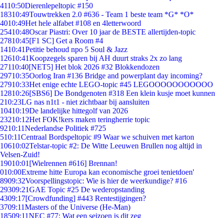
41
10:50
Dierenlepeltopic #150
183
10:49
Touwtrekken 2.0 #636 - Team 1 beste team *G* *O*
40
10:49
Het hele alfabet #108 en 4letterwoord
254
10:48
Oscar Piastri: Over 10 jaar de BESTE allertijden-topic
278
10:45
[F1 SC] Get a Room #4
14
10:41
Petitie behoud npo 5 Soul & Jazz
126
10:41
Koopzegels sparen bij AH duurt straks 2x zo lang
271
10:40
[NET5] Het blok 2026 #32 Blokkendozen
297
10:35
Oorlog Iran #136 Bridge and powerplant day incoming?
279
10:33
Het enige echte LEGO-topic #45 LEGOOOOOOOOOOO
128
10:26
[SBS6] De Bondgenoten #318 Een klein kusje moet kunnen
2
10:23
LG nas n1t1 - niet zichtbaar bij aansluiten
104
10:19
De landelijke hittegolf van 2026
232
10:12
Het FOK!kers maken teringherrie topic
92
10:11
Nederlandse Politiek #725
5
10:11
Centraal Bordspeltopic #9 Waar we schuiven met karton
106
10:02
Telstar-topic #2: De Witte Leeuwen Brullen nog altijd in
Velsen-Zuid!
190
10:01
[Wielrennen #616] Brennan!
0
10:00
Extreme hitte Europa kan economische groei tenietdoen'
89
09:32
Voorspellingstopic: Wie is hier de weerkundige? #16
293
09:21
GAE Topic #25 De wederopstanding
43
09:17
[Crowdfunding] #443 Rentestijgingen?
37
09:11
Masters of the Universe (He-Man)
185
09:11
NEC #77: Wat een seizoen is dit zeg