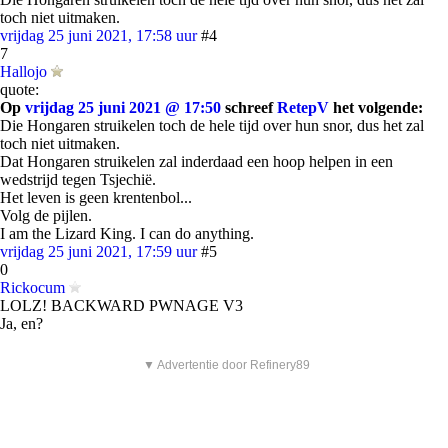
toch niet uitmaken.
vrijdag 25 juni 2021, 17:58 uur
#4
7
Hallojo
quote:
Op
vrijdag 25 juni 2021 @ 17:50
schreef
RetepV
het volgende:
Die Hongaren struikelen toch de hele tijd over hun snor, dus het zal
toch niet uitmaken.
Dat Hongaren struikelen zal inderdaad een hoop helpen in een
wedstrijd tegen Tsjechië.
Het leven is geen krentenbol...
Volg de pijlen.
I am the Lizard King. I can do anything.
vrijdag 25 juni 2021, 17:59 uur
#5
0
Rickocum
LOLZ! BACKWARD PWNAGE V3
Ja, en?
▼ Advertentie door Refinery89