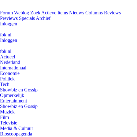
Forum
Weblog
Zoek
Actieve Items
Nieuws
Columns
Reviews
Previews
Specials
Archief
Inloggen
fok.nl
Inloggen
fok.nl
Actueel
Nederland
Internationaal
Economie
Politiek
Tech
Showbiz en Gossip
Opmerkelijk
Entertainment
Showbiz en Gossip
Muziek
Film
Televisie
Media & Cultuur
Bioscoopagenda