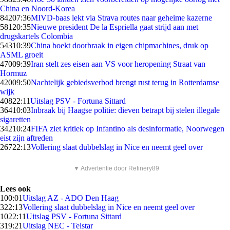
China en Noord-Korea
842
07:36
MIVD-baas lekt via Strava routes naar geheime kazerne
581
20:35
Nieuwe president De la Espriella gaat strijd aan met
drugskartels Colombia
543
10:39
China boekt doorbraak in eigen chipmachines, druk op
ASML groeit
470
09:39
Iran stelt zes eisen aan VS voor heropening Straat van
Hormuz
420
09:50
Nachtelijk gebiedsverbod brengt rust terug in Rotterdamse
wijk
408
22:11
Uitslag PSV - Fortuna Sittard
364
10:03
Inbraak bij Haagse politie: dieven betrapt bij stelen illegale
sigaretten
342
10:24
FIFA ziet kritiek op Infantino als desinformatie, Noorwegen
eist zijn aftreden
267
22:13
Vollering slaat dubbelslag in Nice en neemt geel over
▼ Advertentie door Refinery89
Lees ook
1
00:01
Uitslag AZ - ADO Den Haag
3
22:13
Vollering slaat dubbelslag in Nice en neemt geel over
10
22:11
Uitslag PSV - Fortuna Sittard
3
19:21
Uitslag NEC - Telstar