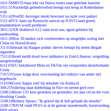
16
11:56
MIVD-baas lekt via Strava routes naar geheime kazerne
10
11:51
Nachtelijk gebiedsverbod brengt rust terug in Rotterdamse
wijk
53
11:42
PostNL-bezorger steekt bewoner na ruzie over pakket
51
11:40
VS: kans op Russische aanval op NAVO-land groeit,
munitietekort wordt probleem
38
11:32
XR blokkeert A12 ruim twee uur, agent gebeten bij
aanhouding
10
11:30
Hoe 30 landen zich voorbereiden op mogelijke oorlog met
China en Noord-Korea
3
11:03
Inbraak bij Haagse politie: dieven betrapt bij stelen illegale
sigaretten
75
11:03
Israël meldt dood twee militairen in Zuid-Libanon, vergelding
aangekondigd
61
11:03
EU bekritiseert Meta en TikTok om verspreiden desinformatie
Ceuta
7
10:53
Vrouw krijgt door verwisseling het embryo van ander stel
ingebracht
11
10:06
Geen 'happy end' bij seksdate via Kinky.nl
3
08:25
Vollering slaat dubbelslag in Nice en neemt geel over
12
08:24
Broer 135 keer gestoken en gesneden: zes jaar cel en tbs voor
doodslag Gouda
31
08:18
Britney Spears: "Ik geloof dat ik heb gefaald als moeder"
21
08:17
RIVM vindt PFAS in al de geteste moedermelk, borstvoeding
blijft advies