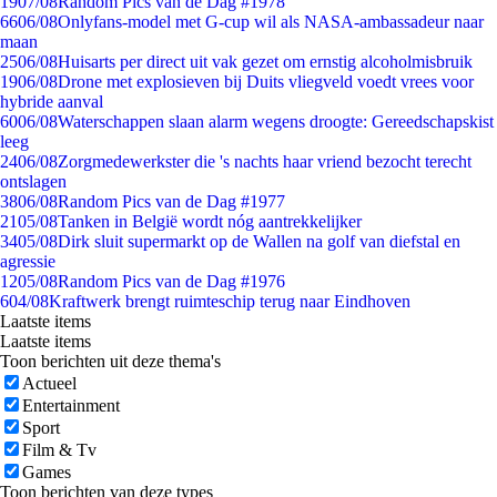
19
07/08
Random Pics van de Dag #1978
66
06/08
Onlyfans-model met G-cup wil als NASA-ambassadeur naar
maan
25
06/08
Huisarts per direct uit vak gezet om ernstig alcoholmisbruik
19
06/08
Drone met explosieven bij Duits vliegveld voedt vrees voor
hybride aanval
60
06/08
Waterschappen slaan alarm wegens droogte: Gereedschapskist
leeg
24
06/08
Zorgmedewerkster die 's nachts haar vriend bezocht terecht
ontslagen
38
06/08
Random Pics van de Dag #1977
21
05/08
Tanken in België wordt nóg aantrekkelijker
34
05/08
Dirk sluit supermarkt op de Wallen na golf van diefstal en
agressie
12
05/08
Random Pics van de Dag #1976
6
04/08
Kraftwerk brengt ruimteschip terug naar Eindhoven
Laatste items
Laatste items
Toon berichten uit deze thema's
Actueel
Entertainment
Sport
Film & Tv
Games
Toon berichten van deze types