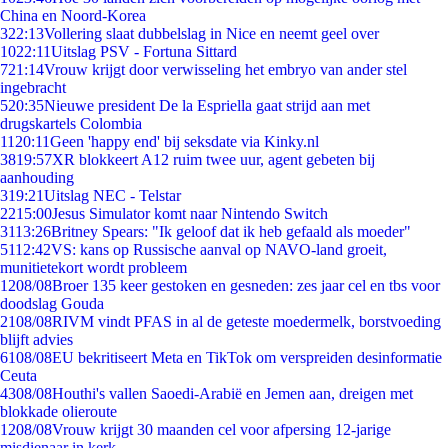
China en Noord-Korea
3
22:13
Vollering slaat dubbelslag in Nice en neemt geel over
10
22:11
Uitslag PSV - Fortuna Sittard
7
21:14
Vrouw krijgt door verwisseling het embryo van ander stel
ingebracht
5
20:35
Nieuwe president De la Espriella gaat strijd aan met
drugskartels Colombia
11
20:11
Geen 'happy end' bij seksdate via Kinky.nl
38
19:57
XR blokkeert A12 ruim twee uur, agent gebeten bij
aanhouding
3
19:21
Uitslag NEC - Telstar
22
15:00
Jesus Simulator komt naar Nintendo Switch
31
13:26
Britney Spears: "Ik geloof dat ik heb gefaald als moeder"
51
12:42
VS: kans op Russische aanval op NAVO-land groeit,
munitietekort wordt probleem
12
08/08
Broer 135 keer gestoken en gesneden: zes jaar cel en tbs voor
doodslag Gouda
21
08/08
RIVM vindt PFAS in al de geteste moedermelk, borstvoeding
blijft advies
61
08/08
EU bekritiseert Meta en TikTok om verspreiden desinformatie
Ceuta
43
08/08
Houthi's vallen Saoedi-Arabië en Jemen aan, dreigen met
blokkade olieroute
12
08/08
Vrouw krijgt 30 maanden cel voor afpersing 12-jarige
misdienaar in kerk