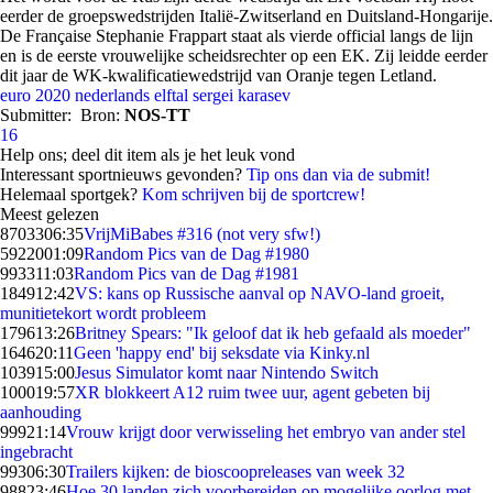
eerder de groepswedstrijden Italië-Zwitserland en Duitsland-Hongarije.
De Française Stephanie Frappart staat als vierde official langs de lijn
en is de eerste vrouwelijke scheidsrechter op een EK. Zij leidde eerder
dit jaar de WK-kwalificatiewedstrijd van Oranje tegen Letland.
euro 2020
nederlands elftal
sergei karasev
Submitter:
Bron:
NOS-TT
16
Help ons; deel dit item als je het leuk vond
Interessant sportnieuws gevonden?
Tip ons dan via de submit!
Helemaal sportgek?
Kom schrijven bij de sportcrew!
Meest gelezen
87033
06:35
VrijMiBabes #316 (not very sfw!)
59220
01:09
Random Pics van de Dag #1980
9933
11:03
Random Pics van de Dag #1981
1849
12:42
VS: kans op Russische aanval op NAVO-land groeit,
munitietekort wordt probleem
1796
13:26
Britney Spears: "Ik geloof dat ik heb gefaald als moeder"
1646
20:11
Geen 'happy end' bij seksdate via Kinky.nl
1039
15:00
Jesus Simulator komt naar Nintendo Switch
1000
19:57
XR blokkeert A12 ruim twee uur, agent gebeten bij
aanhouding
999
21:14
Vrouw krijgt door verwisseling het embryo van ander stel
ingebracht
993
06:30
Trailers kijken: de bioscoopreleases van week 32
988
23:46
Hoe 30 landen zich voorbereiden op mogelijke oorlog met