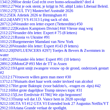
134
12:29
Hoe denkt God echt over homo-seksualiteit? deel 4
190
12:27
Wat je ook stemt, je krijgt in NL altijd Links Liberaal Beleid.
159
12:27
[CUL TV] Masterchef Australië 2026
9
12:25
EK Atletiek 2026 te Birmingham #1
4
12:24
[AMV] VS #1313 Lying sack of shit.
207
12:24
Verander een letter expert (7lettereditie) #50
180
12:22
[Keuken Kampioen Divisie] #44 Vitesse mag weg
21
12:22
Verander één letter. Expert # 75 (8 letters)
265
12:21
Russia vs Ukraine #91
10
12:21
Burgemeester Mamdani van New York
56
12:20
Verander één letter: Expert #143 (9 letters)
65
12:20
[INFLUENCERS #297] Toetjes & Bevers & Zwemmen in
water
149
12:20
Verander één letter: Expert #91 (10 letters)
289
12:20
MotoGP #93 Met de TT in Assen
265
12:19
Agent smijt zwangere vrouw op de grond, onderzoek gestart
#2
121
12:17
Vrouwen willen geen man meer #30
137
12:17
Huisarts doet haar werk onder invloed van alcohol
69
12:17
Het grote Baktopic (voor bakfoto's, -vragen en -tips) #42
71
12:16
Het grote dagelijkse Trump nieuws topic #31
203
12:15
[Live Eredivisie #1786] We zijn begonnen!
79
12:13
Trump wil dat J.D. Vance hem in 2028 opvolgt
92
12:10
GTA VI #12 GTA VI Extended look 27 Augustus Netflix/YT
29
12:10
Ariana Grande verlaat de spotlight.