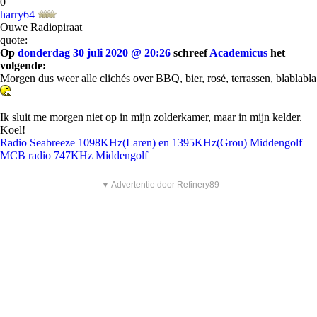
0
harry64
Ouwe Radiopiraat
quote:
Op
donderdag 30 juli 2020 @ 20:26
schreef
Academicus
het
volgende:
Morgen dus weer alle clichés over BBQ, bier, rosé, terrassen, blablabla
Ik sluit me morgen niet op in mijn zolderkamer, maar in mijn kelder.
Koel!
Radio Seabreeze 1098KHz(Laren) en 1395KHz(Grou) Middengolf
MCB radio 747KHz Middengolf
▼ Advertentie door Refinery89