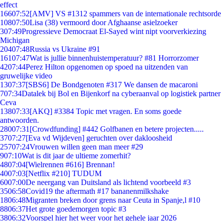
effect
166
07:52
[AMV] VS #1312 spammers van de internationale rechtsorde
108
07:50
Lisa (38) vermoord door Afghaanse asielzoeker
3
07:49
Progressieve Democraat El-Sayed wint nipt voorverkiezing
Michigan
204
07:48
Russia vs Ukraine #91
161
07:47
Wat is jullie binnenhuistemperatuur? #81 Horrorzomer
42
07:44
Perez Hilton opgenomen op spoed na uitzenden van
gruwelijke video
13
07:37
[SBS6] De Bondgenoten #317 We dansen de macaroni
7
07:34
Datalek bij Bol en Bijenkorf na cyberaanval op logistiek partner
Ceva
138
07:33
[AKQ] #3384 Topic met vragen. En soms goede
antwoorden.
280
07:31
[Crowdfunding] #442 Golfbanen en betere projecten.....
37
07:27
[Eva vd Wijdeven] geruchten over dakloosheid
257
07:24
Vrouwen willen geen man meer #29
9
07:10
Wat is dit jaar de ultieme zomerhit?
48
07:04
[Wielrennen #616] Brennan!
40
07:03
[Netflix #210] TUDUM
60
07:00
De neergang van Duitsland als lichtend voorbeeld #3
35
06:58
Covid19 the aftermath #17 bananenmilkshake
18
06:48
Migranten breken door grens naar Ceuta in Spanje,l #10
88
06:37
Het grote goedemorgen topic #3
38
06:32
Voorspel hier het weer voor het gehele jaar 2026