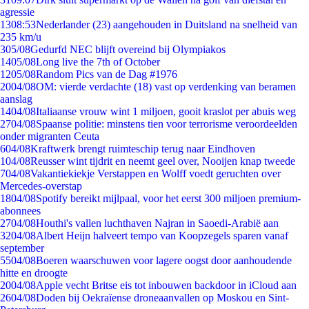
agressie
13
08:53
Nederlander (23) aangehouden in Duitsland na snelheid van
235 km/u
3
05/08
Gedurfd NEC blijft overeind bij Olympiakos
14
05/08
Long live the 7th of October
12
05/08
Random Pics van de Dag #1976
20
04/08
OM: vierde verdachte (18) vast op verdenking van beramen
aanslag
14
04/08
Italiaanse vrouw wint 1 miljoen, gooit kraslot per abuis weg
27
04/08
Spaanse politie: minstens tien voor terrorisme veroordeelden
onder migranten Ceuta
6
04/08
Kraftwerk brengt ruimteschip terug naar Eindhoven
1
04/08
Reusser wint tijdrit en neemt geel over, Nooijen knap tweede
7
04/08
Vakantiekiekje Verstappen en Wolff voedt geruchten over
Mercedes-overstap
18
04/08
Spotify bereikt mijlpaal, voor het eerst 300 miljoen premium-
abonnees
27
04/08
Houthi's vallen luchthaven Najran in Saoedi-Arabië aan
32
04/08
Albert Heijn halveert tempo van Koopzegels sparen vanaf
september
55
04/08
Boeren waarschuwen voor lagere oogst door aanhoudende
hitte en droogte
20
04/08
Apple vecht Britse eis tot inbouwen backdoor in iCloud aan
26
04/08
Doden bij Oekraïense droneaanvallen op Moskou en Sint-