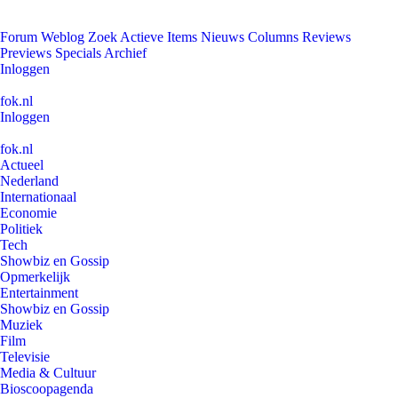
Forum
Weblog
Zoek
Actieve Items
Nieuws
Columns
Reviews
Previews
Specials
Archief
Inloggen
fok.nl
Inloggen
fok.nl
Actueel
Nederland
Internationaal
Economie
Politiek
Tech
Showbiz en Gossip
Opmerkelijk
Entertainment
Showbiz en Gossip
Muziek
Film
Televisie
Media & Cultuur
Bioscoopagenda