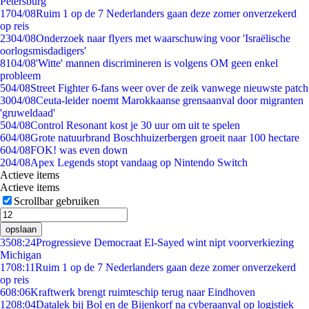
Petersburg
17
04/08
Ruim 1 op de 7 Nederlanders gaan deze zomer onverzekerd
op reis
23
04/08
Onderzoek naar flyers met waarschuwing voor 'Israëlische
oorlogsmisdadigers'
81
04/08
'Witte' mannen discrimineren is volgens OM geen enkel
probleem
5
04/08
Street Fighter 6-fans weer over de zeik vanwege nieuwste patch
30
04/08
Ceuta-leider noemt Marokkaanse grensaanval door migranten
'gruweldaad'
5
04/08
Control Resonant kost je 30 uur om uit te spelen
6
04/08
Grote natuurbrand Boschhuizerbergen groeit naar 100 hectare
6
04/08
FOK! was even down
2
04/08
Apex Legends stopt vandaag op Nintendo Switch
Actieve items
Actieve items
Scrollbar gebruiken
opslaan
35
08:24
Progressieve Democraat El-Sayed wint nipt voorverkiezing
Michigan
17
08:11
Ruim 1 op de 7 Nederlanders gaan deze zomer onverzekerd
op reis
6
08:06
Kraftwerk brengt ruimteschip terug naar Eindhoven
12
08:04
Datalek bij Bol en de Bijenkorf na cyberaanval op logistiek