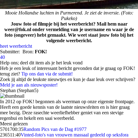
Mooie Hollandse luchten in Purmerend. Je ziet de inversie. (Foto:
Pukeko)
Jouw foto of filmpje bij het weerbericht? Mail hem naar
weer@fok.nl onder vermelding van je username en waar je de
foto (ongeveer) hebt gemaakt. Wie weet staat jouw foto bij het
volgende weerbericht.
heet
weerbericht
Submitter:
Bron:
FOK!
40
Help ons; deel dit item als je het leuk vond
Heb je een leuk of interessant bericht gevonden dat je graag op FOK!
terug ziet?
Tip ons dan via de submit!
Zoek jij altijd de leukste nieuwtjes en kun je daar leuk over schrijven?
Meld je aan als nieuwsposter!
Stephan (Stephan5)
In 2012 op FOK! begonnen als weerman op onze eigenste frontpage.
Heeft een goede kennis van de laatste nieuwsfeiten en is hier graag
mee bezig. Deze rasechte weerliefhebber geniet van een stevige
regenbui en hekelt een saai weerbeeld.
Meest gelezen
57017
00:35
Random Pics van de Dag #1977
2365
11:40
Vinted-foto's van vrouwen massaal gedeeld op seksfora