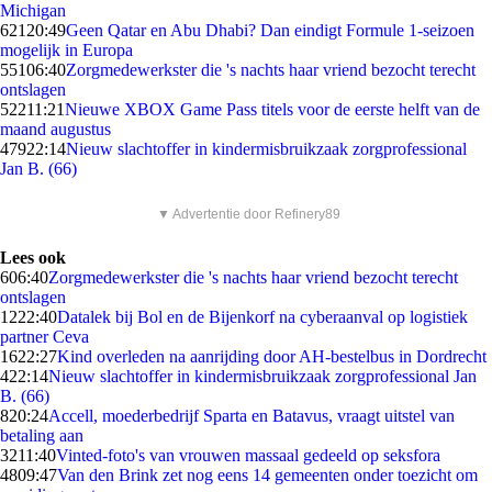
Michigan
621
20:49
Geen Qatar en Abu Dhabi? Dan eindigt Formule 1-seizoen
mogelijk in Europa
551
06:40
Zorgmedewerkster die 's nachts haar vriend bezocht terecht
ontslagen
522
11:21
Nieuwe XBOX Game Pass titels voor de eerste helft van de
maand augustus
479
22:14
Nieuw slachtoffer in kindermisbruikzaak zorgprofessional
Jan B. (66)
▼ Advertentie door Refinery89
Lees ook
6
06:40
Zorgmedewerkster die 's nachts haar vriend bezocht terecht
ontslagen
12
22:40
Datalek bij Bol en de Bijenkorf na cyberaanval op logistiek
partner Ceva
16
22:27
Kind overleden na aanrijding door AH-bestelbus in Dordrecht
4
22:14
Nieuw slachtoffer in kindermisbruikzaak zorgprofessional Jan
B. (66)
8
20:24
Accell, moederbedrijf Sparta en Batavus, vraagt uitstel van
betaling aan
32
11:40
Vinted-foto's van vrouwen massaal gedeeld op seksfora
48
09:47
Van den Brink zet nog eens 14 gemeenten onder toezicht om