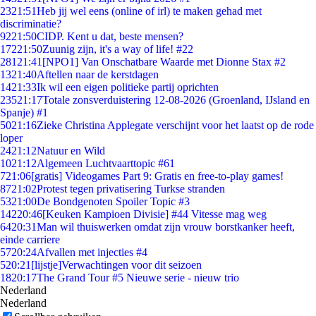
23
21:51
Heb jij wel eens (online of irl) te maken gehad met
discriminatie?
92
21:50
CIDP. Kent u dat, beste mensen?
172
21:50
Zuunig zijn, it's a way of life! #22
281
21:41
[NPO1] Van Onschatbare Waarde met Dionne Stax #2
13
21:40
Aftellen naar de kerstdagen
14
21:33
Ik wil een eigen politieke partij oprichten
235
21:17
Totale zonsverduistering 12-08-2026 (Groenland, IJsland en
Spanje) #1
50
21:16
Zieke Christina Applegate verschijnt voor het laatst op de rode
loper
24
21:12
Natuur en Wild
10
21:12
Algemeen Luchtvaarttopic #61
7
21:06
[gratis] Videogames Part 9: Gratis en free-to-play games!
87
21:02
Protest tegen privatisering Turkse stranden
53
21:00
De Bondgenoten Spoiler Topic #3
142
20:46
[Keuken Kampioen Divisie] #44 Vitesse mag weg
64
20:31
Man wil thuiswerken omdat zijn vrouw borstkanker heeft,
einde carriere
57
20:24
Afvallen met injecties #4
5
20:21
[lijstje]Verwachtingen voor dit seizoen
18
20:17
The Grand Tour #5 Nieuwe serie - nieuw trio
Nederland
Nederland