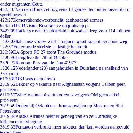
onder migranten Ceuta
48
23:33
Van den Brink zet nog eens 14 gemeenten onder toezicht om
spreidingswet
4
23:27
Zomervakantieweerbericht: aanhoudend zomers
6
23:25
The Division Resurgence nu gratis op pc
24
23:09
Hackers roven Coldcard-bitcoinwallets leeg voor 114 miljoen
dollar
14
23:03
Italiaanse vrouw wint 1 miljoen, gooit kraslot per abuis weg
1
22:57
Vollering de sterkste na lastige heuvelrit
3
20:59
EA Sports FC 27 toont The Grounds-modus
14
20:46
Long live the 7th of October
25
20:27
Random Pics van de Dag #1977
13
20:12
Nederlander (23) aangehouden in Duitsland na snelheid van
235 km/u
6
19:53
FOK! was even down
25
19:52
Lekker op vakantie naar Afghanistan volgens Taliban geen
probleem
81
19:50
'Witte' mannen discrimineren is volgens OM geen enkel
probleem
26
19:49
Doden bij Oekraïense droneaanvallen op Moskou en Sint-
Petersburg
30
19:44
Alaska Airlines heeft er genoeg van en zet Christelijke
influencer uit vliegtuig
36
19:33
Pentagon verbruikt meer raketten dan kan worden aangevuld,
tekort dreigt