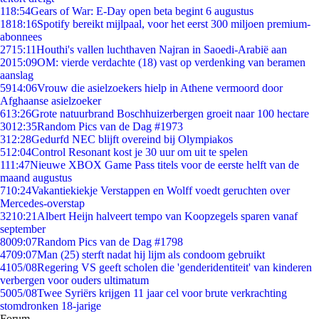
1
18:54
Gears of War: E-Day open beta begint 6 augustus
18
18:16
Spotify bereikt mijlpaal, voor het eerst 300 miljoen premium-
abonnees
27
15:11
Houthi's vallen luchthaven Najran in Saoedi-Arabië aan
20
15:09
OM: vierde verdachte (18) vast op verdenking van beramen
aanslag
59
14:06
Vrouw die asielzoekers hielp in Athene vermoord door
Afghaanse asielzoeker
6
13:26
Grote natuurbrand Boschhuizerbergen groeit naar 100 hectare
30
12:35
Random Pics van de Dag #1973
3
12:28
Gedurfd NEC blijft overeind bij Olympiakos
5
12:04
Control Resonant kost je 30 uur om uit te spelen
1
11:47
Nieuwe XBOX Game Pass titels voor de eerste helft van de
maand augustus
7
10:24
Vakantiekiekje Verstappen en Wolff voedt geruchten over
Mercedes-overstap
32
10:21
Albert Heijn halveert tempo van Koopzegels sparen vanaf
september
80
09:07
Random Pics van de Dag #1798
47
09:07
Man (25) sterft nadat hij lijm als condoom gebruikt
41
05/08
Regering VS geeft scholen die 'genderidentiteit' van kinderen
verbergen voor ouders ultimatum
50
05/08
Twee Syriërs krijgen 11 jaar cel voor brute verkrachting
stomdronken 18-jarige
Forum