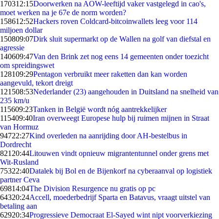
1703
12:15
Doorwerken na AOW-leeftijd vaker vastgelegd in cao's,
moet werken na je 67e de norm worden?
1586
12:52
Hackers roven Coldcard-bitcoinwallets leeg voor 114
miljoen dollar
1508
09:07
Dirk sluit supermarkt op de Wallen na golf van diefstal en
agressie
1406
09:47
Van den Brink zet nog eens 14 gemeenten onder toezicht
om spreidingswet
1281
09:29
Pentagon verbruikt meer raketten dan kan worden
aangevuld, tekort dreigt
1215
08:53
Nederlander (23) aangehouden in Duitsland na snelheid van
235 km/u
1156
09:23
Tanken in België wordt nóg aantrekkelijker
1154
09:40
Iran overweegt Europese hulp bij ruimen mijnen in Straat
van Hormuz
947
22:27
Kind overleden na aanrijding door AH-bestelbus in
Dordrecht
821
20:44
Litouwen vindt opnieuw migrantentunnel onder grens met
Wit-Rusland
753
22:40
Datalek bij Bol en de Bijenkorf na cyberaanval op logistiek
partner Ceva
698
14:04
The Division Resurgence nu gratis op pc
643
20:24
Accell, moederbedrijf Sparta en Batavus, vraagt uitstel van
betaling aan
629
20:34
Progressieve Democraat El-Sayed wint nipt voorverkiezing