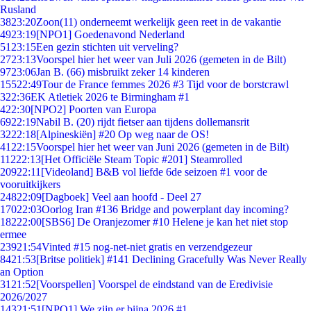
Rusland
38
23:20
Zoon(11) onderneemt werkelijk geen reet in de vakantie
49
23:19
[NPO1] Goedenavond Nederland
51
23:15
Een gezin stichten uit verveling?
27
23:13
Voorspel hier het weer van Juli 2026 (gemeten in de Bilt)
97
23:06
Jan B. (66) misbruikt zeker 14 kinderen
155
22:49
Tour de France femmes 2026 #3 Tijd voor de borstcrawl
3
22:36
EK Atletiek 2026 te Birmingham #1
4
22:30
[NPO2] Poorten van Europa
69
22:19
Nabil B. (20) rijdt fietser aan tijdens dollemansrit
32
22:18
[Alpineskiën] #20 Op weg naar de OS!
41
22:15
Voorspel hier het weer van Juni 2026 (gemeten in de Bilt)
112
22:13
[Het Officiële Steam Topic #201] Steamrolled
209
22:11
[Videoland] B&B vol liefde 6de seizoen #1 voor de
vooruitkijkers
248
22:09
[Dagboek] Veel aan hoofd - Deel 27
170
22:03
Oorlog Iran #136 Bridge and powerplant day incoming?
182
22:00
[SBS6] De Oranjezomer #10 Helene je kan het niet stop
ermee
239
21:54
Vinted #15 nog-net-niet gratis en verzendgezeur
84
21:53
[Britse politiek] #141 Declining Gracefully Was Never Really
an Option
31
21:52
[Voorspellen] Voorspel de eindstand van de Eredivisie
2026/2027
143
21:51
[NPO1] We zijn er bijna 2026 #1