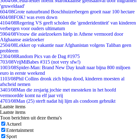
30
04/08
Ceuta-leider noemt Marokkaanse grensaanval door migranten
'gruweldaad'
6
04/08
Grote natuurbrand Boschhuizerbergen groeit naar 100 hectare
6
04/08
FOK! was even down
41
04/08
Regering VS geeft scholen die 'genderidentiteit' van kinderen
verbergen voor ouders ultimatum
59
04/08
Vrouw die asielzoekers hielp in Athene vermoord door
Afghaanse asielzoeker
25
04/08
Lekker op vakantie naar Afghanistan volgens Taliban geen
probleem
23
04/08
Random Pics van de Dag #1975
7
03/08
VrijMiBabes #315 (not very sfw!)
10
03/08
Spider-Man: Brand New Day knalt naar bijna 800 miljoen
euro in eerste weekend
11
03/08
Phil Collins dronk zich bijna dood, kinderen moesten al
afscheid nemen
34
03/08
Man die zesjarig jochie met messteken in het hoofd
vermoordde komt na elf jaar vrij
47
03/08
Man (25) sterft nadat hij lijm als condoom gebruikt
Laatste items
Laatste items
Toon berichten uit deze thema's
Actueel
Entertainment
Sport