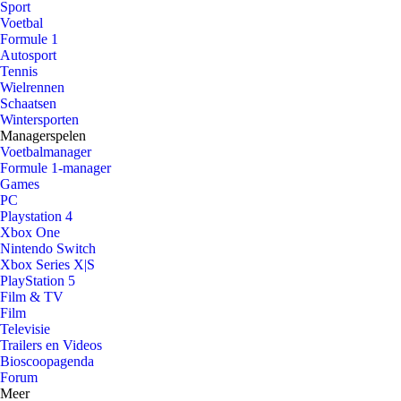
Sport
Voetbal
Formule 1
Autosport
Tennis
Wielrennen
Schaatsen
Wintersporten
Managerspelen
Voetbalmanager
Formule 1-manager
Games
PC
Playstation 4
Xbox One
Nintendo Switch
Xbox Series X|S
PlayStation 5
Film & TV
Film
Televisie
Trailers en Videos
Bioscoopagenda
Forum
Meer