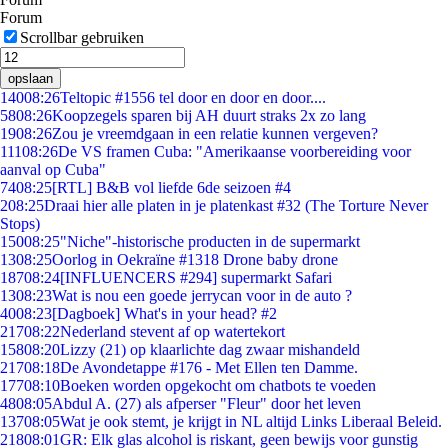
Forum
Scrollbar gebruiken
opslaan
140
08:26
Teltopic #1556 tel door en door en door....
58
08:26
Koopzegels sparen bij AH duurt straks 2x zo lang
19
08:26
Zou je vreemdgaan in een relatie kunnen vergeven?
111
08:26
De VS framen Cuba: "Amerikaanse voorbereiding voor
aanval op Cuba"
74
08:25
[RTL] B&B vol liefde 6de seizoen #4
2
08:25
Draai hier alle platen in je platenkast #32 (The Torture Never
Stops)
150
08:25
"Niche"-historische producten in de supermarkt
13
08:25
Oorlog in Oekraïne #1318 Drone baby drone
187
08:24
[INFLUENCERS #294] supermarkt Safari
13
08:23
Wat is nou een goede jerrycan voor in de auto ?
40
08:23
[Dagboek] What's in your head? #2
217
08:22
Nederland stevent af op watertekort
158
08:20
Lizzy (21) op klaarlichte dag zwaar mishandeld
217
08:18
De Avondetappe #176 - Met Ellen ten Damme.
177
08:10
Boeken worden opgekocht om chatbots te voeden
48
08:05
Abdul A. (27) als afperser "Fleur" door het leven
137
08:05
Wat je ook stemt, je krijgt in NL altijd Links Liberaal Beleid.
218
08:01
GR: Elk glas alcohol is riskant, geen bewijs voor gunstig