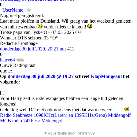
0
_UserName_
Nog niet geregistreerd.
Laat maar ploffen in Duitsland. Wil graag van het weekend genieten
van mijn zwembad
verder niets te klagen!
Trotse papa van Jyske O+ 07-03-2025 O+
Winnaar DTS seizoen 93 *O*
Redactie Frontpage
donderdag 30 juli 2020, 20:21 uur
#11
0
harry64
Ouwe Radiopiraat
quote:
Op
donderdag 30 juli 2020 @ 19:27
schreef
KlapMongeaul
het
volgende:
[..]
Voor Harry zelf is rode wangetjes hebben een lange tijd geleden
jongens!
Gelukkig wel. Dát niet ook nog eens met dat warme weer..........
Radio Seabreeze 1098KHz(Laren) en 1395KHz(Grou) Middengolf
MCB radio 747KHz Middengolf
▼ Advertentie door Refinery89