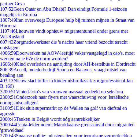
partner Ceva
1
07:52
Geen Qatar en Abu Dhabi? Dan eindigt Formule 1-seizoen
mogelijk in Europa
18
07:49
Iran overweegt Europese hulp bij ruimen mijnen in Straat van
Hormuz
11
07:46
Litouwen vindt opnieuw migrantentunnel onder grens met
Wit-Rusland
6
07:43
Zorgmedewerkster die 's nachts haar vriend bezocht terecht
ontslagen
40
06:59
Doorwerken na AOW-leeftijd vaker vastgelegd in cao's, moet
werken na je 67e de norm worden?
16
06:40
Kind overleden na aanrijding door AH-bestelbus in Dordrecht
8
06:39
Accell, moederbedrijf Sparta en Batavus, vraagt uitstel van
betaling aan
4
03:13
Nieuw slachtoffer in kindermisbruikzaak zorgprofessional Jan
B. (66)
32
00:51
Vinted-foto's van vrouwen massaal gedeeld op seksfora
23
00:51
Onderzoek naar flyers met waarschuwing voor 'Israëlische
oorlogsmisdadigers'
31
00:51
Dirk sluit supermarkt op de Wallen na golf van diefstal en
agressie
20
00:45
Tanken in België wordt nóg aantrekkelijker
30
00:44
Ceuta-leider noemt Marokkaanse grensaanval door migranten
'gruweldaad'
27
00:43
Spaanse politie: minstens tien voor terrorisme veroordeelden