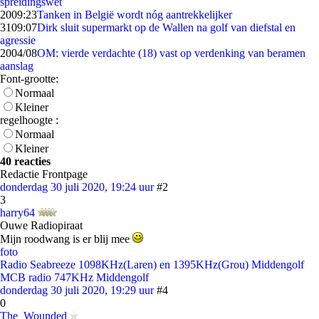
spreidingswet
20
09:23
Tanken in België wordt nóg aantrekkelijker
31
09:07
Dirk sluit supermarkt op de Wallen na golf van diefstal en
agressie
20
04/08
OM: vierde verdachte (18) vast op verdenking van beramen
aanslag
Font-grootte:
Normaal
Kleiner
regelhoogte :
Normaal
Kleiner
40 reacties
Redactie Frontpage
donderdag 30 juli 2020, 19:24 uur
#2
3
harry64
Ouwe Radiopiraat
Mijn roodwang is er blij mee
foto
Radio Seabreeze 1098KHz(Laren) en 1395KHz(Grou) Middengolf
MCB radio 747KHz Middengolf
donderdag 30 juli 2020, 19:29 uur
#4
0
The_Wounded