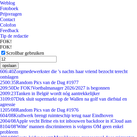
Weblog
Fotoboek
Prijsvragen
Contact
Colofon
Feedback
Tip de redactie
FOK!
FOK!
Scrollbar gebruiken
opslaan
6
06:40
Zorgmedewerkster die 's nachts haar vriend bezocht terecht
ontslagen
25
00:35
Random Pics van de Dag #1977
2
09:50
De FOK!Voetbalmanager 2026/2027 is begonnen
20
09:23
Tanken in België wordt nóg aantrekkelijker
31
09:07
Dirk sluit supermarkt op de Wallen na golf van diefstal en
agressie
12
05/08
Random Pics van de Dag #1976
6
04/08
Kraftwerk brengt ruimteschip terug naar Eindhoven
20
04/08
Apple vecht Britse eis tot inbouwen backdoor in iCloud aan
81
04/08
'Witte' mannen discrimineren is volgens OM geen enkel
probleem