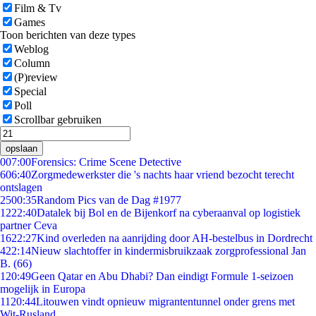
Film & Tv
Games
Toon berichten van deze types
Weblog
Column
(P)review
Special
Poll
Scrollbar gebruiken
opslaan
0
07:00
Forensics: Crime Scene Detective
6
06:40
Zorgmedewerkster die 's nachts haar vriend bezocht terecht
ontslagen
25
00:35
Random Pics van de Dag #1977
12
22:40
Datalek bij Bol en de Bijenkorf na cyberaanval op logistiek
partner Ceva
16
22:27
Kind overleden na aanrijding door AH-bestelbus in Dordrecht
4
22:14
Nieuw slachtoffer in kindermisbruikzaak zorgprofessional Jan
B. (66)
1
20:49
Geen Qatar en Abu Dhabi? Dan eindigt Formule 1-seizoen
mogelijk in Europa
11
20:44
Litouwen vindt opnieuw migrantentunnel onder grens met
Wit-Rusland