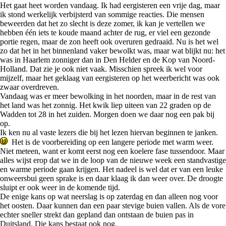
Het gaat heet worden vandaag. Ik had eergisteren een vrije dag, maar
ik stond werkelijk verbijsterd van sommige reacties. Die mensen
beweerden dat het zo slecht is deze zomer, ik kan je vertellen we
hebben één iets te koude maand achter de rug, er viel een gezonde
portie regen, maar de zon heeft ook overuren gedraaid. Nu is het wel
zo dat het in het binnenland vaker bewolkt was, maar wat blijkt nu: het
was in Haarlem zonniger dan in Den Helder en de Kop van Noord-
Holland. Dat zie je ook niet vaak. Misschien spreek ik wel voor
mijzelf, maar het geklaag van eergisteren op het weerbericht was ook
zwaar overdreven.
Vandaag was er meer bewolking in het noorden, maar in de rest van
het land was het zonnig. Het kwik liep uiteen van 22 graden op de
Wadden tot 28 in het zuiden. Morgen doen we daar nog een pak bij
op.
Ik ken nu al vaste lezers die bij het lezen hiervan beginnen te janken.
Het is de voorbereiding op een langere periode met warm weer.
Niet meteen, want er komt eerst nog een koelere fase tussendoor. Maar
alles wijst erop dat we in de loop van de nieuwe week een standvastige
en warme periode gaan krijgen. Het nadeel is wel dat er van een leuke
onweersbui geen sprake is en daar klaag ik dan weer over. De droogte
sluipt er ook weer in de komende tijd.
De enige kans op wat neerslag is op zaterdag en dan alleen nog voor
het oosten. Daar kunnen dan een paar stevige buien vallen. Als de vore
echter sneller strekt dan gepland dan ontstaan de buien pas in
Duitsland. Die kans bestaat ook nog.