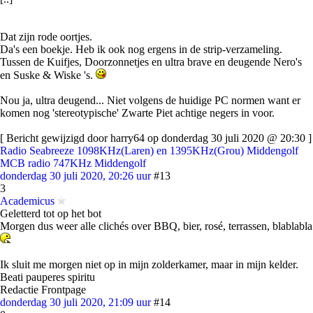
Dat zijn rode oortjes.
Da's een boekje. Heb ik ook nog ergens in de strip-verzameling.
Tussen de Kuifjes, Doorzonnetjes en ultra brave en deugende Nero's
en Suske & Wiske 's.
Nou ja, ultra deugend... Niet volgens de huidige PC normen want er
komen nog 'stereotypische' Zwarte Piet achtige negers in voor.
[ Bericht gewijzigd door harry64 op donderdag 30 juli 2020 @ 20:30 ]
Radio Seabreeze 1098KHz(Laren) en 1395KHz(Grou) Middengolf
MCB radio 747KHz Middengolf
donderdag 30 juli 2020, 20:26 uur
#13
3
Academicus
Geletterd tot op het bot
Morgen dus weer alle clichés over BBQ, bier, rosé, terrassen, blablabla
Ik sluit me morgen niet op in mijn zolderkamer, maar in mijn kelder.
Beati pauperes spiritu
Redactie Frontpage
donderdag 30 juli 2020, 21:09 uur
#14