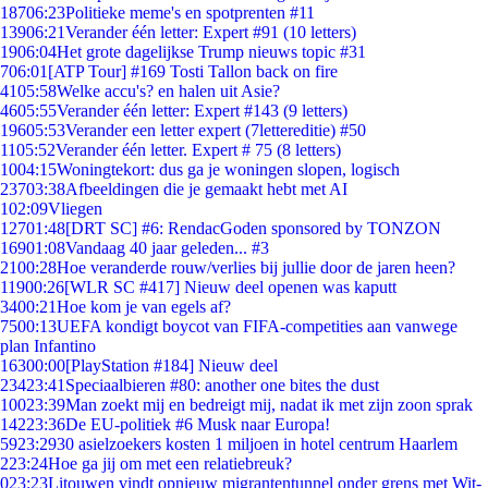
187
06:23
Politieke meme's en spotprenten #11
139
06:21
Verander één letter: Expert #91 (10 letters)
19
06:04
Het grote dagelijkse Trump nieuws topic #31
7
06:01
[ATP Tour] #169 Tosti Tallon back on fire
41
05:58
Welke accu's? en halen uit Asie?
46
05:55
Verander één letter: Expert #143 (9 letters)
196
05:53
Verander een letter expert (7lettereditie) #50
11
05:52
Verander één letter. Expert # 75 (8 letters)
10
04:15
Woningtekort: dus ga je woningen slopen, logisch
237
03:38
Afbeeldingen die je gemaakt hebt met AI
1
02:09
Vliegen
127
01:48
[DRT SC] #6: RendacGoden sponsored by TONZON
169
01:08
Vandaag 40 jaar geleden... #3
21
00:28
Hoe veranderde rouw/verlies bij jullie door de jaren heen?
119
00:26
[WLR SC #417] Nieuw deel openen was kaputt
34
00:21
Hoe kom je van egels af?
75
00:13
UEFA kondigt boycot van FIFA-competities aan vanwege
plan Infantino
163
00:00
[PlayStation #184] Nieuw deel
234
23:41
Speciaalbieren #80: another one bites the dust
100
23:39
Man zoekt mij en bedreigt mij, nadat ik met zijn zoon sprak
142
23:36
De EU-politiek #6 Musk naar Europa!
59
23:29
30 asielzoekers kosten 1 miljoen in hotel centrum Haarlem
2
23:24
Hoe ga jij om met een relatiebreuk?
0
23:23
Litouwen vindt opnieuw migrantentunnel onder grens met Wit-