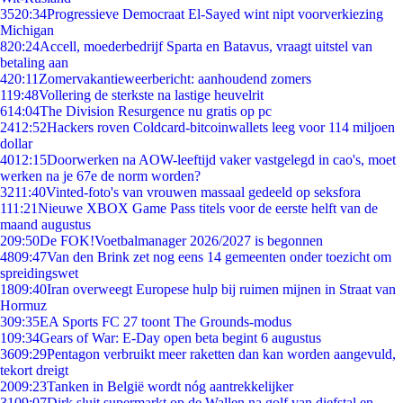
35
20:34
Progressieve Democraat El-Sayed wint nipt voorverkiezing
Michigan
8
20:24
Accell, moederbedrijf Sparta en Batavus, vraagt uitstel van
betaling aan
4
20:11
Zomervakantieweerbericht: aanhoudend zomers
1
19:48
Vollering de sterkste na lastige heuvelrit
6
14:04
The Division Resurgence nu gratis op pc
24
12:52
Hackers roven Coldcard-bitcoinwallets leeg voor 114 miljoen
dollar
40
12:15
Doorwerken na AOW-leeftijd vaker vastgelegd in cao's, moet
werken na je 67e de norm worden?
32
11:40
Vinted-foto's van vrouwen massaal gedeeld op seksfora
1
11:21
Nieuwe XBOX Game Pass titels voor de eerste helft van de
maand augustus
2
09:50
De FOK!Voetbalmanager 2026/2027 is begonnen
48
09:47
Van den Brink zet nog eens 14 gemeenten onder toezicht om
spreidingswet
18
09:40
Iran overweegt Europese hulp bij ruimen mijnen in Straat van
Hormuz
3
09:35
EA Sports FC 27 toont The Grounds-modus
1
09:34
Gears of War: E-Day open beta begint 6 augustus
36
09:29
Pentagon verbruikt meer raketten dan kan worden aangevuld,
tekort dreigt
20
09:23
Tanken in België wordt nóg aantrekkelijker
31
09:07
Dirk sluit supermarkt op de Wallen na golf van diefstal en