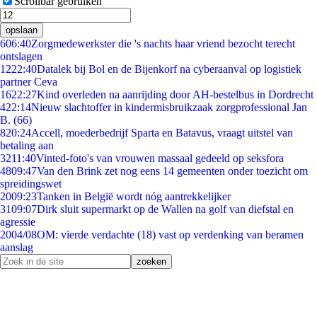
Scrollbar gebruiken
opslaan
6
06:40
Zorgmedewerkster die 's nachts haar vriend bezocht terecht
ontslagen
12
22:40
Datalek bij Bol en de Bijenkorf na cyberaanval op logistiek
partner Ceva
16
22:27
Kind overleden na aanrijding door AH-bestelbus in Dordrecht
4
22:14
Nieuw slachtoffer in kindermisbruikzaak zorgprofessional Jan
B. (66)
8
20:24
Accell, moederbedrijf Sparta en Batavus, vraagt uitstel van
betaling aan
32
11:40
Vinted-foto's van vrouwen massaal gedeeld op seksfora
48
09:47
Van den Brink zet nog eens 14 gemeenten onder toezicht om
spreidingswet
20
09:23
Tanken in België wordt nóg aantrekkelijker
31
09:07
Dirk sluit supermarkt op de Wallen na golf van diefstal en
agressie
20
04/08
OM: vierde verdachte (18) vast op verdenking van beramen
aanslag