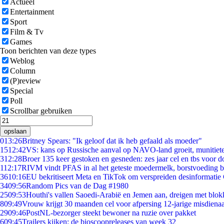
Actueel
Entertainment
Sport
Film & Tv
Games
Toon berichten van deze types
Weblog
Column
(P)review
Special
Poll
Scrollbar gebruiken
opslaan
0
13:26
Britney Spears: "Ik geloof dat ik heb gefaald als moeder"
15
12:42
VS: kans op Russische aanval op NAVO-land groeit, munitiet
3
12:28
Broer 135 keer gestoken en gesneden: zes jaar cel en tbs voor
1
12:17
RIVM vindt PFAS in al het geteste moedermelk, borstvoeding bli
36
10:16
EU bekritiseert Meta en TikTok om verspreiden desinformatie
34
09:56
Random Pics van de Dag #1980
25
09:53
Houthi's vallen Saoedi-Arabië en Jemen aan, dreigen met blok
8
09:49
Vrouw krijgt 30 maanden cel voor afpersing 12-jarige misdienaa
29
09:46
PostNL-bezorger steekt bewoner na ruzie over pakket
6
09:45
Trailers kijken: de bioscoopreleases van week 32