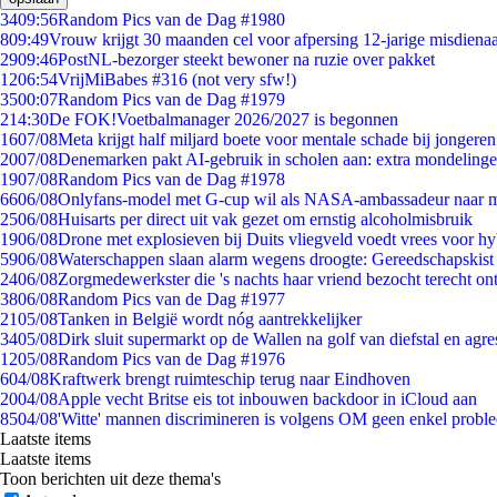
34
09:56
Random Pics van de Dag #1980
8
09:49
Vrouw krijgt 30 maanden cel voor afpersing 12-jarige misdienaa
29
09:46
PostNL-bezorger steekt bewoner na ruzie over pakket
12
06:54
VrijMiBabes #316 (not very sfw!)
35
00:07
Random Pics van de Dag #1979
2
14:30
De FOK!Voetbalmanager 2026/2027 is begonnen
16
07/08
Meta krijgt half miljard boete voor mentale schade bij jongeren
20
07/08
Denemarken pakt AI-gebruik in scholen aan: extra mondeling
19
07/08
Random Pics van de Dag #1978
66
06/08
Onlyfans-model met G-cup wil als NASA-ambassadeur naar 
25
06/08
Huisarts per direct uit vak gezet om ernstig alcoholmisbruik
19
06/08
Drone met explosieven bij Duits vliegveld voedt vrees voor hy
59
06/08
Waterschappen slaan alarm wegens droogte: Gereedschapskist
24
06/08
Zorgmedewerkster die 's nachts haar vriend bezocht terecht on
38
06/08
Random Pics van de Dag #1977
21
05/08
Tanken in België wordt nóg aantrekkelijker
34
05/08
Dirk sluit supermarkt op de Wallen na golf van diefstal en agre
12
05/08
Random Pics van de Dag #1976
6
04/08
Kraftwerk brengt ruimteschip terug naar Eindhoven
20
04/08
Apple vecht Britse eis tot inbouwen backdoor in iCloud aan
85
04/08
'Witte' mannen discrimineren is volgens OM geen enkel probl
Laatste items
Laatste items
Toon berichten uit deze thema's