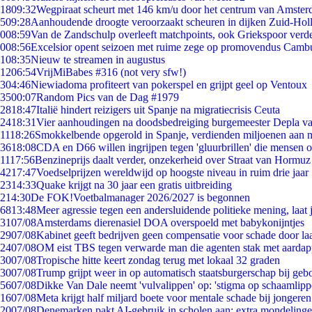
18
09:32
Wegpiraat scheurt met 146 km/u door het centrum van Amste
5
09:28
Aanhoudende droogte veroorzaakt scheuren in dijken Zuid-Hol
0
08:59
Van de Zandschulp overleeft matchpoints, ook Griekspoor verde
0
08:56
Excelsior opent seizoen met ruime zege op promovendus Camb
1
08:35
Nieuw te streamen in augustus
12
06:54
VrijMiBabes #316 (not very sfw!)
3
04:46
Niewiadoma profiteert van pokerspel en grijpt geel op Ventoux
35
00:07
Random Pics van de Dag #1979
28
18:47
Italië hindert reizigers uit Spanje na migratiecrisis Ceuta
24
18:31
Vier aanhoudingen na doodsbedreiging burgemeester Depla v
11
18:26
Smokkelbende opgerold in Spanje, verdienden miljoenen aan 
36
18:08
CDA en D66 willen ingrijpen tegen 'gluurbrillen' die mensen 
11
17:56
Benzineprijs daalt verder, onzekerheid over Straat van Hormuz b
42
17:47
Voedselprijzen wereldwijd op hoogste niveau in ruim drie jaar
23
14:33
Quake krijgt na 30 jaar een gratis uitbreiding
2
14:30
De FOK!Voetbalmanager 2026/2027 is begonnen
68
13:48
Meer agressie tegen een andersluidende politieke mening, laat j
31
07/08
Amsterdams dierenasiel DOA overspoeld met babykonijntjes
29
07/08
Kabinet geeft bedrijven geen compensatie voor schade door la
24
07/08
OM eist TBS tegen verwarde man die agenten stak met aardap
30
07/08
Tropische hitte keert zondag terug met lokaal 32 graden
30
07/08
Trump grijpt weer in op automatisch staatsburgerschap bij geb
56
07/08
Dikke Van Dale neemt 'vulvalippen' op: 'stigma op schaamlip
16
07/08
Meta krijgt half miljard boete voor mentale schade bij jongeren
20
07/08
Denemarken pakt AI-gebruik in scholen aan: extra mondeling