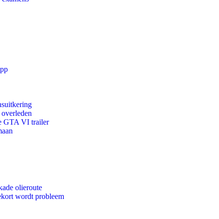
app
suitkering
d overleden
e GTA VI trailer
maan
kade olieroute
ekort wordt probleem