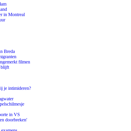
rdam
land
r in Montreal
uur
an Breda
migranten
ongemerkt filmen
lijft
ij je intimideren?
agwater
pelschilmesje
oorte in VS
pen doorbreken'
e examens