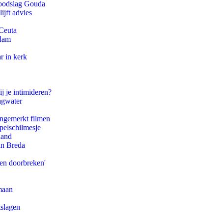
 doodslag Gouda
jft advies
 Ceuta
rdam
r in kerk
j je intimideren?
agwater
ongemerkt filmen
pelschilmesje
land
an Breda
pen doorbreken'
maan
tslagen