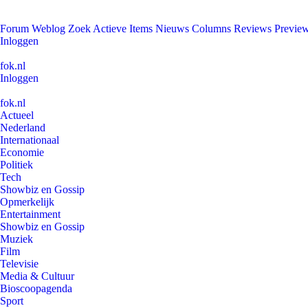
Forum
Weblog
Zoek
Actieve Items
Nieuws
Columns
Reviews
Previe
Inloggen
fok.nl
Inloggen
fok.nl
Actueel
Nederland
Internationaal
Economie
Politiek
Tech
Showbiz en Gossip
Opmerkelijk
Entertainment
Showbiz en Gossip
Muziek
Film
Televisie
Media & Cultuur
Bioscoopagenda
Sport