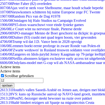
25
07/08
Peter Faber (82) overleden
0
07/08
Ajax veel te sterk voor Shelbourne, maar houdt schade beperkt
1
07/08
Nieuwkomers schitteren bij ruime Europese zege FC Twente
19
07/08
Random Pics van de Dag #1978
15
06/08
Ontslagen bij Halo Studios na Campaign Evolved
19
06/08
PS5-doos waarschuwt voor einde fysieke games
2
06/08
Le Court wint na nerveuze finale, Pieterse derde
29
06/08
NPO-manager Menno de Boer geschorst na dickpic in groeps
40
06/08
Duitser (93) crasht met quad tegen boom, vier gewonden
47
06/08
Trump wil dat J.D. Vance hem in 2028 opvolgt
1
06/08
Lemmen boekt eerste profzege in zware Ronde van Polen-rit
24
06/08
'Zwarte weduwes' in Rusland trouwen soldaten voor overlijden
14
06/08
Zangeres en Idols-jurylid Jerney Kaagman op 79-jarige leeftij
10
06/08
Netflix-abonnees krijgen exclusieve early access tot uitgebreid
66
06/08
Onlyfans-model met G-cup wil als NASA-ambassadeur naar 
Actieve items
Actieve items
Scrollbar gebruiken
opslaan
26
13:31
Houthi's vallen Saoedi-Arabië en Jemen aan, dreigen met blok
15
13:28
VS: kans op Russische aanval op NAVO-land groeit, munitiet
29
13:20
PostNL-bezorger steekt bewoner na ruzie over pakket
28
13:19
Italië hindert reizigers uit Spanje na migratiecrisis Ceuta