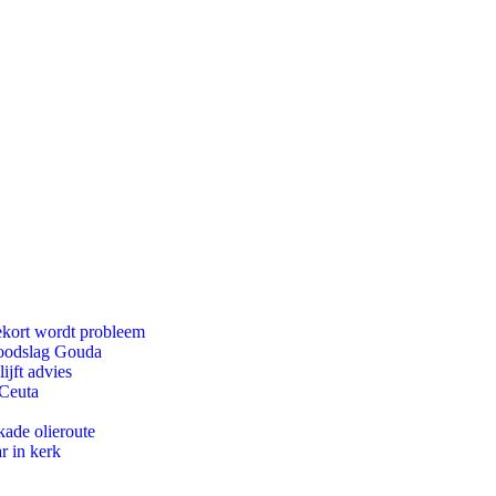
ekort wordt probleem
 doodslag Gouda
jft advies
 Ceuta
kade olieroute
r in kerk