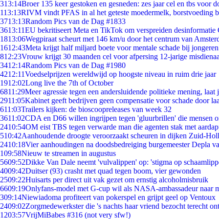
3
13:14
Broer 135 keer gestoken en gesneden: zes jaar cel en tbs voor
1
13:13
RIVM vindt PFAS in al het geteste moedermelk, borstvoeding bli
37
13:13
Random Pics van de Dag #1833
36
13:11
EU bekritiseert Meta en TikTok om verspreiden desinformatie
18
13:06
Wegpiraat scheurt met 146 km/u door het centrum van Amste
16
12:43
Meta krijgt half miljard boete voor mentale schade bij jongeren
8
12:23
Vrouw krijgt 30 maanden cel voor afpersing 12-jarige misdienaa
34
12:14
Random Pics van de Dag #1980
42
12:11
Voedselprijzen wereldwijd op hoogste niveau in ruim drie jaar
19
12:02
Long live the 7th of October
68
11:29
Meer agressie tegen een andersluidende politieke mening, laat ji
29
11:05
Kabinet geeft bedrijven geen compensatie voor schade door la
6
11:03
Trailers kijken: de bioscoopreleases van week 32
36
11:02
CDA en D66 willen ingrijpen tegen 'gluurbrillen' die mensen 
24
10:54
OM eist TBS tegen verwarde man die agenten stak met aardap
5
10:42
Aanhoudende droogte veroorzaakt scheuren in dijken Zuid-Hol
24
10:18
Vier aanhoudingen na doodsbedreiging burgemeester Depla v
1
09:58
Nieuw te streamen in augustus
56
09:52
Dikke Van Dale neemt 'vulvalippen' op: 'stigma op schaamlip
40
09:42
Duitser (93) crasht met quad tegen boom, vier gewonden
25
09:22
Huisarts per direct uit vak gezet om ernstig alcoholmisbruik
66
09:19
Onlyfans-model met G-cup wil als NASA-ambassadeur naar 
3
09:14
Niewiadoma profiteert van pokerspel en grijpt geel op Ventoux
24
09:02
Zorgmedewerkster die 's nachts haar vriend bezocht terecht on
12
03:57
VrijMiBabes #316 (not very sfw!)