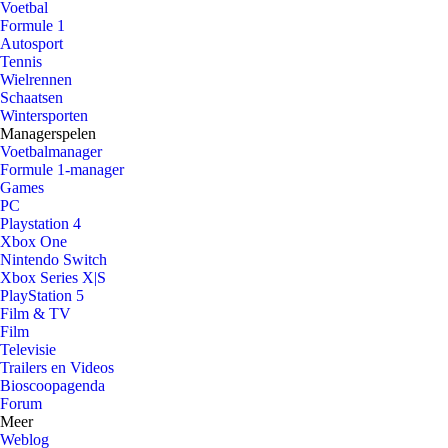
Voetbal
Formule 1
Autosport
Tennis
Wielrennen
Schaatsen
Wintersporten
Managerspelen
Voetbalmanager
Formule 1-manager
Games
PC
Playstation 4
Xbox One
Nintendo Switch
Xbox Series X|S
PlayStation 5
Film & TV
Film
Televisie
Trailers en Videos
Bioscoopagenda
Forum
Meer
Weblog