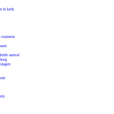
r in kerk
e examens
maan
bride aanval
 leeg
tslagen
ssie
eem