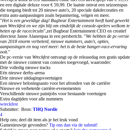
en een digitale deluxe voor € 59,99. De laatste omvat een seizoenspas
die toegang biedt tot 20 nieuwe auto's, 20 speciale dakdecoraties en
extra auto-aanpassingen zoals bepantsering, velgen en meer.
"
Het is een geweldige dag! Bugbear Entertainment heeft hard gewerkt
aan Wreckfest en we zijn blij om eindelijk de console-spelers welkom te
heten op de racecircuits
",zei Bugbear Entertainment CEO en creatief
directeur Janne Alanenpaa in een persbericht. "
We hebben de pc-versie
van 2018 enorm verbeterd, nieuwe nummers, auto's, opties,
aanpassingen en nog veel meer: het is de beste banger-race-ervaring
ooit.
"
De pc-versie van
Wreckfest
ontvangt op de releasedag een gratis update
met de nieuwe content van consoles toegevoegd, waaronder:
Drie volledig nieuwe tracks
Eén nieuwe derby-arena
Drie nieuwe uitdagingsvoertuigen
Een nieuwe beloningsauto voor het afronden van de carrière
Nieuwe en verbeterde carrière-evenementen
Verschillende nieuwe paintjobs voor bestaande voertuigen
Extra dagtijden voor alle nummers
wreckfest
Submitter:
Bron:
THQ Nordic
4
Help ons; deel dit item als je het leuk vond
Gamenieuwtje gevonden?
Tip ons dan via de submit!