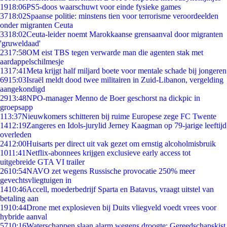
19
18:06
PS5-doos waarschuwt voor einde fysieke games
37
18:02
Spaanse politie: minstens tien voor terrorisme veroordeelden
onder migranten Ceuta
33
18:02
Ceuta-leider noemt Marokkaanse grensaanval door migranten
'gruweldaad'
23
17:58
OM eist TBS tegen verwarde man die agenten stak met
aardappelschilmesje
13
17:41
Meta krijgt half miljard boete voor mentale schade bij jongeren
69
15:03
Israël meldt dood twee militairen in Zuid-Libanon, vergelding
aangekondigd
29
13:48
NPO-manager Menno de Boer geschorst na dickpic in
groepsapp
1
13:37
Nieuwkomers schitteren bij ruime Europese zege FC Twente
14
12:19
Zangeres en Idols-jurylid Jerney Kaagman op 79-jarige leeftijd
overleden
24
12:00
Huisarts per direct uit vak gezet om ernstig alcoholmisbruik
10
11:41
Netflix-abonnees krijgen exclusieve early access tot
uitgebreide GTA VI trailer
26
10:54
NAVO zet wegens Russische provocatie 250% meer
gevechtsvliegtuigen in
14
10:46
Accell, moederbedrijf Sparta en Batavus, vraagt uitstel van
betaling aan
19
10:44
Drone met explosieven bij Duits vliegveld voedt vrees voor
hybride aanval
57
10:16
Waterschappen slaan alarm wegens droogte: Gereedschapskist