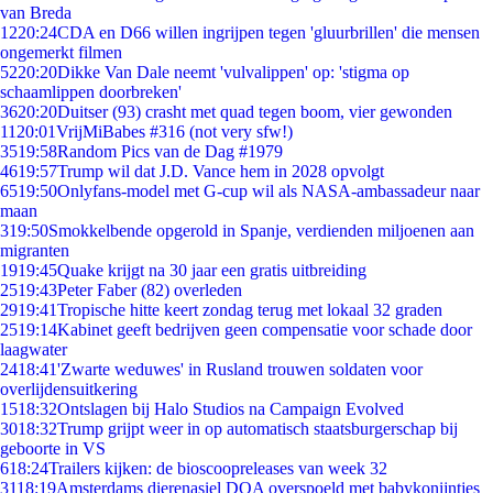
van Breda
12
20:24
CDA en D66 willen ingrijpen tegen 'gluurbrillen' die mensen
ongemerkt filmen
52
20:20
Dikke Van Dale neemt 'vulvalippen' op: 'stigma op
schaamlippen doorbreken'
36
20:20
Duitser (93) crasht met quad tegen boom, vier gewonden
11
20:01
VrijMiBabes #316 (not very sfw!)
35
19:58
Random Pics van de Dag #1979
46
19:57
Trump wil dat J.D. Vance hem in 2028 opvolgt
65
19:50
Onlyfans-model met G-cup wil als NASA-ambassadeur naar
maan
3
19:50
Smokkelbende opgerold in Spanje, verdienden miljoenen aan
migranten
19
19:45
Quake krijgt na 30 jaar een gratis uitbreiding
25
19:43
Peter Faber (82) overleden
29
19:41
Tropische hitte keert zondag terug met lokaal 32 graden
25
19:14
Kabinet geeft bedrijven geen compensatie voor schade door
laagwater
24
18:41
'Zwarte weduwes' in Rusland trouwen soldaten voor
overlijdensuitkering
15
18:32
Ontslagen bij Halo Studios na Campaign Evolved
30
18:32
Trump grijpt weer in op automatisch staatsburgerschap bij
geboorte in VS
6
18:24
Trailers kijken: de bioscoopreleases van week 32
31
18:19
Amsterdams dierenasiel DOA overspoeld met babykonijntjes