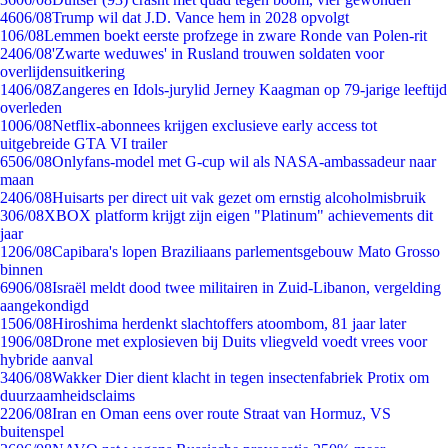
46
06/08
Trump wil dat J.D. Vance hem in 2028 opvolgt
1
06/08
Lemmen boekt eerste profzege in zware Ronde van Polen-rit
24
06/08
'Zwarte weduwes' in Rusland trouwen soldaten voor
overlijdensuitkering
14
06/08
Zangeres en Idols-jurylid Jerney Kaagman op 79-jarige leeftijd
overleden
10
06/08
Netflix-abonnees krijgen exclusieve early access tot
uitgebreide GTA VI trailer
65
06/08
Onlyfans-model met G-cup wil als NASA-ambassadeur naar
maan
24
06/08
Huisarts per direct uit vak gezet om ernstig alcoholmisbruik
3
06/08
XBOX platform krijgt zijn eigen "Platinum" achievements dit
jaar
12
06/08
Capibara's lopen Braziliaans parlementsgebouw Mato Grosso
binnen
69
06/08
Israël meldt dood twee militairen in Zuid-Libanon, vergelding
aangekondigd
15
06/08
Hiroshima herdenkt slachtoffers atoombom, 81 jaar later
19
06/08
Drone met explosieven bij Duits vliegveld voedt vrees voor
hybride aanval
34
06/08
Wakker Dier dient klacht in tegen insectenfabriek Protix om
duurzaamheidsclaims
22
06/08
Iran en Oman eens over route Straat van Hormuz, VS
buitenspel