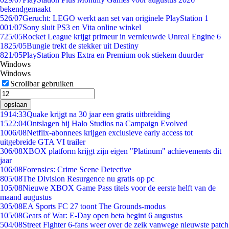
bekendgemaakt
5
26/07
Gerucht: LEGO werkt aan set van originele PlayStation 1
0
01/07
Sony sluit PS3 en Vita online winkel
7
25/05
Rocket League krijgt primeur in vernieuwde Unreal Engine 6
18
25/05
Bungie trekt de stekker uit Destiny
8
21/05
PlayStation Plus Extra en Premium ook stiekem duurder
Windows
Windows
Scrollbar gebruiken
opslaan
19
14:33
Quake krijgt na 30 jaar een gratis uitbreiding
15
22:04
Ontslagen bij Halo Studios na Campaign Evolved
10
06/08
Netflix-abonnees krijgen exclusieve early access tot
uitgebreide GTA VI trailer
3
06/08
XBOX platform krijgt zijn eigen "Platinum" achievements dit
jaar
1
06/08
Forensics: Crime Scene Detective
8
05/08
The Division Resurgence nu gratis op pc
1
05/08
Nieuwe XBOX Game Pass titels voor de eerste helft van de
maand augustus
3
05/08
EA Sports FC 27 toont The Grounds-modus
1
05/08
Gears of War: E-Day open beta begint 6 augustus
5
04/08
Street Fighter 6-fans weer over de zeik vanwege nieuwste patch