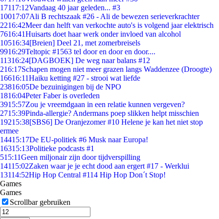
171
17:12
Vandaag 40 jaar geleden... #3
100
17:07
Ali B rechtszaak #26 - Ali de bewezen serieverkrachter
22
16:42
Meer dan helft van verkochte auto's is volgend jaar elektrisch
76
16:41
Huisarts doet haar werk onder invloed van alcohol
105
16:34
[Breien] Deel 21, met zomerbreisels
99
16:29
Teltopic #1563 tel door en door en door....
113
16:24
[DAGBOEK] De weg naar balans #12
2
16:17
Schapen mogen niet meer grazen langs Waddenzee (Droogte)
166
16:11
Haiku ketting #27 - strooi wat liefde
238
16:05
De bezuinigingen bij de NPO
18
16:04
Peter Faber is overleden
39
15:57
Zou je vreemdgaan in een relatie kunnen vergeven?
27
15:39
Pinda-allergie? Andermans poep slikken helpt misschien
192
15:38
[SBS6] De Oranjezomer #10 Helene je kan het niet stop
ermee
144
15:17
De EU-politiek #6 Musk naar Europa!
163
15:13
Politieke podcasts #1
5
15:11
Geen miljonair zijn door tijdverspilling
141
15:02
Zaken waar je je echt dood aan ergert #17 - Werklui
131
14:52
Hip Hop Central #114 Hip Hop Don´t Stop!
Games
Games
Scrollbar gebruiken