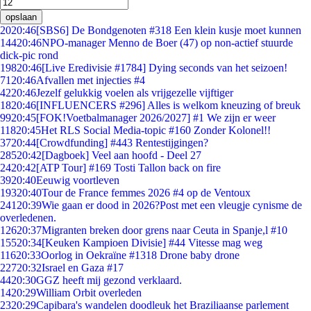
opslaan
20
20:46
[SBS6] De Bondgenoten #318 Een klein kusje moet kunnen
144
20:46
NPO-manager Menno de Boer (47) op non-actief stuurde
dick-pic rond
198
20:46
[Live Eredivisie #1784] Dying seconds van het seizoen!
71
20:46
Afvallen met injecties #4
42
20:46
Jezelf gelukkig voelen als vrijgezelle vijftiger
18
20:46
[INFLUENCERS #296] Alles is welkom kneuzing of breuk
99
20:45
[FOK!Voetbalmanager 2026/2027] #1 We zijn er weer
118
20:45
Het RLS Social Media-topic #160 Zonder Kolonel!!
37
20:44
[Crowdfunding] #443 Rentestijgingen?
285
20:42
[Dagboek] Veel aan hoofd - Deel 27
24
20:42
[ATP Tour] #169 Tosti Tallon back on fire
39
20:40
Eeuwig voortleven
193
20:40
Tour de France femmes 2026 #4 op de Ventoux
241
20:39
Wie gaan er dood in 2026?Post met een vleugje cynisme de
overledenen.
126
20:37
Migranten breken door grens naar Ceuta in Spanje,l #10
155
20:34
[Keuken Kampioen Divisie] #44 Vitesse mag weg
116
20:33
Oorlog in Oekraïne #1318 Drone baby drone
227
20:32
Israel en Gaza #17
44
20:30
GGZ heeft mij gezond verklaard.
14
20:29
William Orbit overleden
23
20:29
Capibara's wandelen doodleuk het Braziliaanse parlement