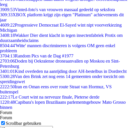
leeg
39
09:53
Vinted-foto's van vrouwen massaal gedeeld op seksfora
3
09:33
XBOX platform krijgt zijn eigen "Platinum" achievements dit
jaar
46
09:22
Progressieve Democraat El-Sayed wint nipt voorverkiezing
Michigan
34
08:18
Wakker Dier dient klacht in tegen insectenfabriek Protix om
duurzaamheidsclaims
85
04:44
'Witte' mannen discrimineren is volgens OM geen enkel
probleem
37
04:13
Random Pics van de Dag #1977
27
03:06
Doden bij Oekraïense droneaanvallen op Moskou en Sint-
Petersburg
34
01:01
Kind overleden na aanrijding door AH-bestelbus in Dordrecht
53
00:28
Van den Brink zet nog eens 14 gemeenten onder toezicht om
spreidingswet
22
22:50
Iran en Oman eens over route Straat van Hormuz, VS
buitenspel
2
22:17
Le Court wint na nerveuze finale, Pieterse derde
12
20:48
Capibara's lopen Braziliaans parlementsgebouw Mato Grosso
binnen
Forum
Forum
Scrollbar gebruiken