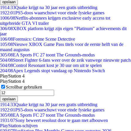
opslaan
19
14:33
Quake krijgt na 30 jaar een gratis uitbreiding
19
22:01
PS5-doos waarschuwt voor einde fysieke games
10
06/08
Netflix-abonnees krijgen exclusieve early access tot
uitgebreide GTA VI trailer
3
06/08
XBOX platform krijgt zijn eigen "Platinum" achievements dit
jaar
1
06/08
Forensics: Crime Scene Detective
1
05/08
Nieuwe XBOX Game Pass titels voor de eerste helft van de
maand augustus
3
05/08
EA Sports FC 27 toont The Grounds-modus
5
04/08
Street Fighter 6-fans weer over de zeik vanwege nieuwste patch
5
04/08
Control Resonant kost je 30 uur om uit te spelen
2
04/08
Apex Legends stopt vandaag op Nintendo Switch
PlayStation 4
PlayStation 4
Scrollbar gebruiken
opslaan
19
14:33
Quake krijgt na 30 jaar een gratis uitbreiding
19
22:01
PS5-doos waarschuwt voor einde fysieke games
3
05/08
EA Sports FC 27 toont The Grounds-modus
19
31/07
Sony beweert resoluut door te gaan met afbouwen
PlayStation-schijven
0
29/07
PlayStation Plus Monthly Games voor augustus 2026