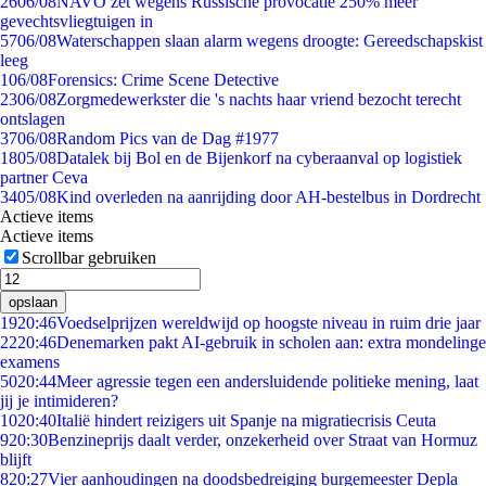
26
06/08
NAVO zet wegens Russische provocatie 250% meer
gevechtsvliegtuigen in
57
06/08
Waterschappen slaan alarm wegens droogte: Gereedschapskist
leeg
1
06/08
Forensics: Crime Scene Detective
23
06/08
Zorgmedewerkster die 's nachts haar vriend bezocht terecht
ontslagen
37
06/08
Random Pics van de Dag #1977
18
05/08
Datalek bij Bol en de Bijenkorf na cyberaanval op logistiek
partner Ceva
34
05/08
Kind overleden na aanrijding door AH-bestelbus in Dordrecht
Actieve items
Actieve items
Scrollbar gebruiken
opslaan
19
20:46
Voedselprijzen wereldwijd op hoogste niveau in ruim drie jaar
22
20:46
Denemarken pakt AI-gebruik in scholen aan: extra mondelinge
examens
50
20:44
Meer agressie tegen een andersluidende politieke mening, laat
jij je intimideren?
10
20:40
Italië hindert reizigers uit Spanje na migratiecrisis Ceuta
9
20:30
Benzineprijs daalt verder, onzekerheid over Straat van Hormuz
blijft
8
20:27
Vier aanhoudingen na doodsbedreiging burgemeester Depla