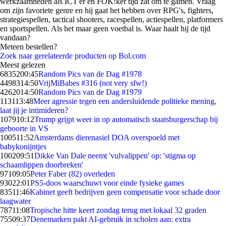
werkzaamheden als ICT'er en FOK!ker tijd zat om te gamen. Vraag
om zijn favoriete genre en hij gaat het hebben over RPG's, fighters,
strategiespellen, tactical shooters, racespellen, actiespellen, platformers
en sportspellen. Als het maar geen voetbal is. Waar haalt hij de tijd
vandaan?
Meteen bestellen?
Zoek naar gerelateerde producten op Bol.com
Meest gelezen
68352
00:45
Random Pics van de Dag #1978
44983
14:50
VrijMiBabes #316 (not very sfw!)
42620
14:50
Random Pics van de Dag #1979
1131
13:48
Meer agressie tegen een andersluidende politieke mening,
laat jij je intimideren?
1079
10:12
Trump grijpt weer in op automatisch staatsburgerschap bij
geboorte in VS
1005
11:52
Amsterdams dierenasiel DOA overspoeld met
babykonijntjes
1002
09:51
Dikke Van Dale neemt 'vulvalippen' op: 'stigma op
schaamlippen doorbreken'
971
09:05
Peter Faber (82) overleden
930
22:01
PS5-doos waarschuwt voor einde fysieke games
835
11:46
Kabinet geeft bedrijven geen compensatie voor schade door
laagwater
787
11:08
Tropische hitte keert zondag terug met lokaal 32 graden
755
09:37
Denemarken pakt AI-gebruik in scholen aan: extra