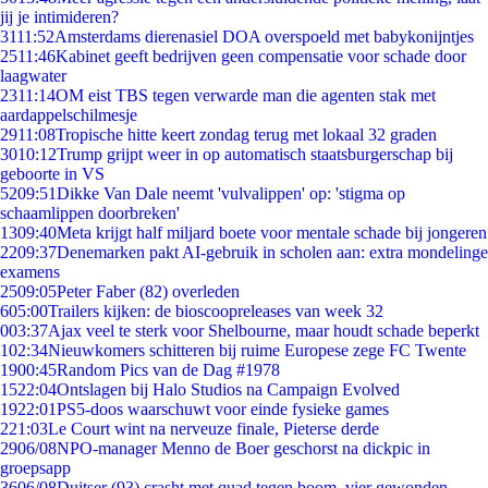
jij je intimideren?
31
11:52
Amsterdams dierenasiel DOA overspoeld met babykonijntjes
25
11:46
Kabinet geeft bedrijven geen compensatie voor schade door
laagwater
23
11:14
OM eist TBS tegen verwarde man die agenten stak met
aardappelschilmesje
29
11:08
Tropische hitte keert zondag terug met lokaal 32 graden
30
10:12
Trump grijpt weer in op automatisch staatsburgerschap bij
geboorte in VS
52
09:51
Dikke Van Dale neemt 'vulvalippen' op: 'stigma op
schaamlippen doorbreken'
13
09:40
Meta krijgt half miljard boete voor mentale schade bij jongeren
22
09:37
Denemarken pakt AI-gebruik in scholen aan: extra mondelinge
examens
25
09:05
Peter Faber (82) overleden
6
05:00
Trailers kijken: de bioscoopreleases van week 32
0
03:37
Ajax veel te sterk voor Shelbourne, maar houdt schade beperkt
1
02:34
Nieuwkomers schitteren bij ruime Europese zege FC Twente
19
00:45
Random Pics van de Dag #1978
15
22:04
Ontslagen bij Halo Studios na Campaign Evolved
19
22:01
PS5-doos waarschuwt voor einde fysieke games
2
21:03
Le Court wint na nerveuze finale, Pieterse derde
29
06/08
NPO-manager Menno de Boer geschorst na dickpic in
groepsapp
36
06/08
Duitser (93) crasht met quad tegen boom, vier gewonden