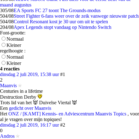
maand augustus
3
05/08
EA Sports FC 27 toont The Grounds-modus
5
04/08
Street Fighter 6-fans weer over de zeik vanwege nieuwste patch
5
04/08
Control Resonant kost je 30 uur om uit te spelen
2
04/08
Apex Legends stopt vandaag op Nintendo Switch
Font-grootte:
Normaal
Kleiner
regelhoogte :
Normaal
Kleiner
4 reacties
dinsdag 2 juli 2019, 15:38 uur
#1
2
Maanvis
Centuries in a lifetime
Destruction Derby
Trots lid van het 👿 Duivelse Viertal 👿
Een
gedicht over Maanvis
Het
ONZ / [KAMT] Kennis- en Adviescentrum Maanvis Topics
, voor
al je vragen over mijn topiques!
dinsdag 2 juli 2019, 16:17 uur
#2
0
Andros