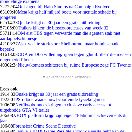
mondelinge examens
727
22:04
Ontslagen bij Halo Studios na Campaign Evolved
631
09:40
Meta krijgt half miljard boete voor mentale schade bij
jongeren
625
14:33
Quake krijgt na 30 jaar een gratis uitbreiding
571
05:00
Trailers kijken: de bioscoopreleases van week 32
557
11:14
OM eist TBS tegen verwarde man die agenten stak met
aardappelschilmesje
421
03:37
Ajax veel te sterk voor Shelbourne, maar houdt schade
beperkt
416
18:08
CDA en D66 willen ingrijpen tegen 'gluurbrillen' die mensen
ongemerkt filmen
403
02:34
Nieuwkomers schitteren bij ruime Europese zege FC Twente
▼ Advertentie door Refinery89
Lees ook
19
14:33
Quake krijgt na 30 jaar een gratis uitbreiding
19
22:01
PS5-doos waarschuwt voor einde fysieke games
10
06/08
Netflix-abonnees krijgen exclusieve early access tot
uitgebreide GTA VI trailer
3
06/08
XBOX platform krijgt zijn eigen "Platinum" achievements dit
jaar
1
06/08
Forensics: Crime Scene Detective
1
05/08
Nieuwe XBOX Game Pass titels voor de eerste helft van de