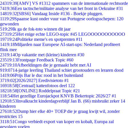
243
19:39
[AMV] VS #1312 spammers van de internationale rechtsorde
74
19:36
Een tactische/militaire analyse van het front in Oekraïne #31
148
19:32
[SBS6] Vandaag Inside #136 - Boekje pluggen.
11
19:29
Spaanse kust onder vuur van Portugese oorlogsschepen: 120
gewonden
5
19:29
Ik ga de fok-toto winnen dit jaar
273
19:25
Het enige echte LEGO-topic #45 LEGOOOOOOOOOOO
197
19:24
Politieke meme's en spotprenten #11
14
19:18
Miljarden naar Europese AI-start-ups: Nederland profiteert
flink mee
23
19:14
Op vakantie met (kleine) kinderen #30
235
19:13
Frontpage Feedback Topic #60
247
19:10
Afbeeldingen die je gemaakt hebt met AI
9
19:07
14-jarige leerling Thailand schiet grootouders en leraren dood
14
19:06
Prijs Bar le duc rood in het buitenland
37
19:02
[2026/2027] Eredivisietoto #1
169
18:58
[Centraal] kattenfotoos deel 122
182
18:58
[ONLINE] Roddelpraat Topic #21
1
18:54
Het gezellige Eurojackpot KNVB Bekertopic 2026/27 #1
129
18:53
Invalkracht kinderdagverblijf Jan B. (66) misbruikt zeker 14
kinderen
276
18:52
Dump hier elke 40+ TOEP die je graag kwijt wil, zonder
restricties 15
31
18:51
Congo verbiedt export van koper en kobalt, Europa zal
gevolgen voelen