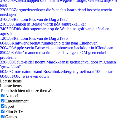
57
06/08
Waterschappen slaan alarm wegens droogte: Gereedschapskist
leeg
23
06/08
Zorgmedewerkster die 's nachts haar vriend bezocht terecht
ontslagen
37
06/08
Random Pics van de Dag #1977
21
05/08
Tanken in België wordt nóg aantrekkelijker
34
05/08
Dirk sluit supermarkt op de Wallen na golf van diefstal en
agressie
12
05/08
Random Pics van de Dag #1976
6
04/08
Kraftwerk brengt ruimteschip terug naar Eindhoven
20
04/08
Apple vecht Britse eis tot inbouwen backdoor in iCloud aan
85
04/08
'Witte' mannen discrimineren is volgens OM geen enkel
probleem
33
04/08
Ceuta-leider noemt Marokkaanse grensaanval door migranten
'gruweldaad'
6
04/08
Grote natuurbrand Boschhuizerbergen groeit naar 100 hectare
6
04/08
FOK! was even down
Laatste items
Laatste items
Toon berichten uit deze thema's
Actueel
Entertainment
Sport
Film & Tv
Games