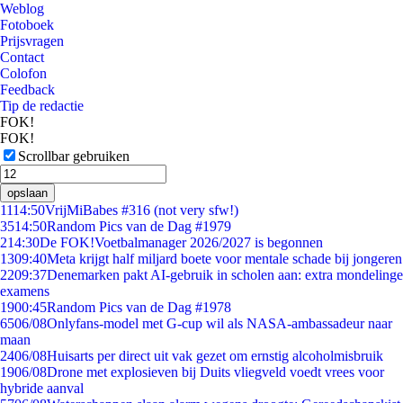
Weblog
Fotoboek
Prijsvragen
Contact
Colofon
Feedback
Tip de redactie
FOK!
FOK!
Scrollbar gebruiken
opslaan
11
14:50
VrijMiBabes #316 (not very sfw!)
35
14:50
Random Pics van de Dag #1979
2
14:30
De FOK!Voetbalmanager 2026/2027 is begonnen
13
09:40
Meta krijgt half miljard boete voor mentale schade bij jongeren
22
09:37
Denemarken pakt AI-gebruik in scholen aan: extra mondelinge
examens
19
00:45
Random Pics van de Dag #1978
65
06/08
Onlyfans-model met G-cup wil als NASA-ambassadeur naar
maan
24
06/08
Huisarts per direct uit vak gezet om ernstig alcoholmisbruik
19
06/08
Drone met explosieven bij Duits vliegveld voedt vrees voor
hybride aanval