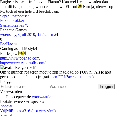
Bugbear is toch die club van Flatout? Kan wel lachen worden dan.
Jup, dit is eigenlijk gewoon een nieuwe Flatout
Nou ja, nieuw.. op
PC toch al een hele tijd beschikbaar.
Scjvb Postpoetser
Fokkerblokker
Sterrenplaatjes *;
Redactie Games
woensdag 3 juli 2019, 12:52 uur
#4
0
PoeHao
Gaming as a Lifestyle!
Eindelijk..
http://www.poehao.com/
https://www.esport-db.com/
Reageer zelf
Om te kunnen reageren moet je zijn ingelogd op FOK.nl. Als je nog
geen account hebt kun je gratis
een FOK!account aanmaken
Inloggen
Voorwaarden
Ik accepteer de
voorwaarden
.
Laatste reviews en specials
special
VrijMiBabes #316 (not very sfw!)
special