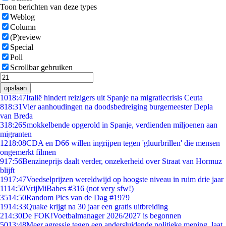
Toon berichten van deze types
Weblog
Column
(P)review
Special
Poll
Scrollbar gebruiken
opslaan
10
18:47
Italië hindert reizigers uit Spanje na migratiecrisis Ceuta
8
18:31
Vier aanhoudingen na doodsbedreiging burgemeester Depla
van Breda
3
18:26
Smokkelbende opgerold in Spanje, verdienden miljoenen aan
migranten
12
18:08
CDA en D66 willen ingrijpen tegen 'gluurbrillen' die mensen
ongemerkt filmen
9
17:56
Benzineprijs daalt verder, onzekerheid over Straat van Hormuz
blijft
19
17:47
Voedselprijzen wereldwijd op hoogste niveau in ruim drie jaar
11
14:50
VrijMiBabes #316 (not very sfw!)
35
14:50
Random Pics van de Dag #1979
19
14:33
Quake krijgt na 30 jaar een gratis uitbreiding
2
14:30
De FOK!Voetbalmanager 2026/2027 is begonnen
50
13:48
Meer agressie tegen een andersluidende politieke mening, laat