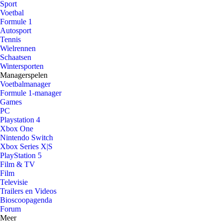
Sport
Voetbal
Formule 1
Autosport
Tennis
Wielrennen
Schaatsen
Wintersporten
Managerspelen
Voetbalmanager
Formule 1-manager
Games
PC
Playstation 4
Xbox One
Nintendo Switch
Xbox Series X|S
PlayStation 5
Film & TV
Film
Televisie
Trailers en Videos
Bioscoopagenda
Forum
Meer