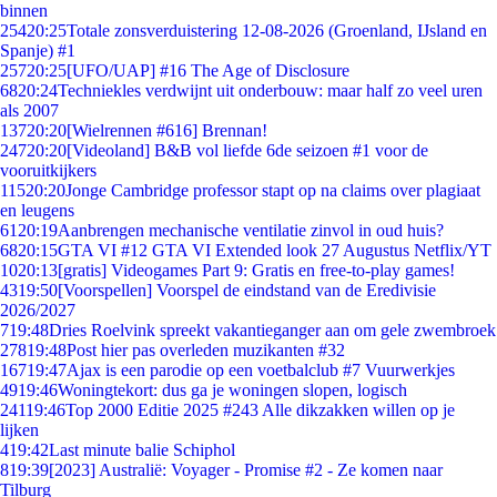
binnen
254
20:25
Totale zonsverduistering 12-08-2026 (Groenland, IJsland en
Spanje) #1
257
20:25
[UFO/UAP] #16 The Age of Disclosure
68
20:24
Techniekles verdwijnt uit onderbouw: maar half zo veel uren
als 2007
137
20:20
[Wielrennen #616] Brennan!
247
20:20
[Videoland] B&B vol liefde 6de seizoen #1 voor de
vooruitkijkers
115
20:20
Jonge Cambridge professor stapt op na claims over plagiaat
en leugens
61
20:19
Aanbrengen mechanische ventilatie zinvol in oud huis?
68
20:15
GTA VI #12 GTA VI Extended look 27 Augustus Netflix/YT
10
20:13
[gratis] Videogames Part 9: Gratis en free-to-play games!
43
19:50
[Voorspellen] Voorspel de eindstand van de Eredivisie
2026/2027
7
19:48
Dries Roelvink spreekt vakantieganger aan om gele zwembroek
278
19:48
Post hier pas overleden muzikanten #32
167
19:47
Ajax is een parodie op een voetbalclub #7 Vuurwerkjes
49
19:46
Woningtekort: dus ga je woningen slopen, logisch
241
19:46
Top 2000 Editie 2025 #243 Alle dikzakken willen op je
lijken
4
19:42
Last minute balie Schiphol
8
19:39
[2023] Australië: Voyager - Promise #2 - Ze komen naar
Tilburg