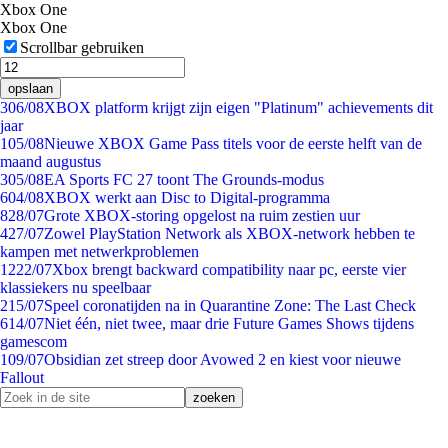
Xbox One
Xbox One
Scrollbar gebruiken
opslaan
3
06/08
XBOX platform krijgt zijn eigen "Platinum" achievements dit
jaar
1
05/08
Nieuwe XBOX Game Pass titels voor de eerste helft van de
maand augustus
3
05/08
EA Sports FC 27 toont The Grounds-modus
6
04/08
XBOX werkt aan Disc to Digital-programma
8
28/07
Grote XBOX-storing opgelost na ruim zestien uur
4
27/07
Zowel PlayStation Network als XBOX-network hebben te
kampen met netwerkproblemen
12
22/07
Xbox brengt backward compatibility naar pc, eerste vier
klassiekers nu speelbaar
2
15/07
Speel coronatijden na in Quarantine Zone: The Last Check
6
14/07
Niet één, niet twee, maar drie Future Games Shows tijdens
gamescom
1
09/07
Obsidian zet streep door Avowed 2 en kiest voor nieuwe
Fallout