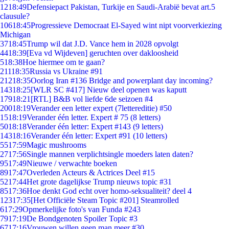
12
18:49
Defensiepact Pakistan, Turkije en Saudi-Arabië bevat art.5
clausule?
106
18:45
Progressieve Democraat El-Sayed wint nipt voorverkiezing
Michigan
37
18:45
Trump wil dat J.D. Vance hem in 2028 opvolgt
44
18:39
[Eva vd Wijdeven] geruchten over dakloosheid
5
18:38
Hoe hiermee om te gaan?
211
18:35
Russia vs Ukraine #91
212
18:35
Oorlog Iran #136 Bridge and powerplant day incoming?
143
18:25
[WLR SC #417] Nieuw deel openen was kaputt
179
18:21
[RTL] B&B vol liefde 6de seizoen #4
200
18:19
Verander een letter expert (7lettereditie) #50
15
18:19
Verander één letter. Expert # 75 (8 letters)
50
18:18
Verander één letter: Expert #143 (9 letters)
143
18:16
Verander één letter: Expert #91 (10 letters)
55
17:59
Magic mushrooms
27
17:56
Single mannen verplichtsingle moeders laten daten?
95
17:49
Nieuwe / verwachte boeken
89
17:47
Overleden Acteurs & Actrices Deel #15
52
17:44
Het grote dagelijkse Trump nieuws topic #31
85
17:36
Hoe denkt God echt over homo-seksualiteit? deel 4
123
17:35
[Het Officiële Steam Topic #201] Steamrolled
6
17:29
Opmerkelijke foto's van Funda #243
79
17:19
De Bondgenoten Spoiler Topic #3
67
17:16
Vrouwen willen geen man meer #30