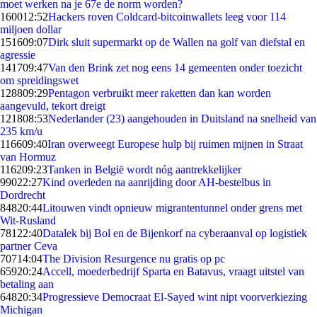
moet werken na je 67e de norm worden?
1600
12:52
Hackers roven Coldcard-bitcoinwallets leeg voor 114
miljoen dollar
1516
09:07
Dirk sluit supermarkt op de Wallen na golf van diefstal en
agressie
1417
09:47
Van den Brink zet nog eens 14 gemeenten onder toezicht
om spreidingswet
1288
09:29
Pentagon verbruikt meer raketten dan kan worden
aangevuld, tekort dreigt
1218
08:53
Nederlander (23) aangehouden in Duitsland na snelheid van
235 km/u
1166
09:40
Iran overweegt Europese hulp bij ruimen mijnen in Straat
van Hormuz
1162
09:23
Tanken in België wordt nóg aantrekkelijker
990
22:27
Kind overleden na aanrijding door AH-bestelbus in
Dordrecht
848
20:44
Litouwen vindt opnieuw migrantentunnel onder grens met
Wit-Rusland
781
22:40
Datalek bij Bol en de Bijenkorf na cyberaanval op logistiek
partner Ceva
707
14:04
The Division Resurgence nu gratis op pc
659
20:24
Accell, moederbedrijf Sparta en Batavus, vraagt uitstel van
betaling aan
648
20:34
Progressieve Democraat El-Sayed wint nipt voorverkiezing
Michigan