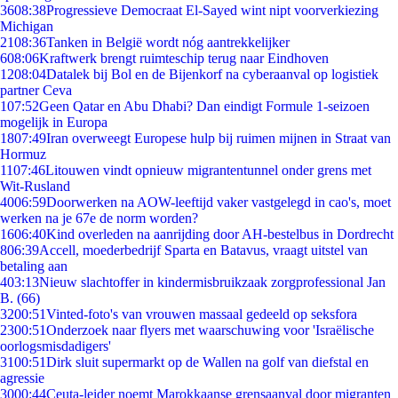
36
08:38
Progressieve Democraat El-Sayed wint nipt voorverkiezing
Michigan
21
08:36
Tanken in België wordt nóg aantrekkelijker
6
08:06
Kraftwerk brengt ruimteschip terug naar Eindhoven
12
08:04
Datalek bij Bol en de Bijenkorf na cyberaanval op logistiek
partner Ceva
1
07:52
Geen Qatar en Abu Dhabi? Dan eindigt Formule 1-seizoen
mogelijk in Europa
18
07:49
Iran overweegt Europese hulp bij ruimen mijnen in Straat van
Hormuz
11
07:46
Litouwen vindt opnieuw migrantentunnel onder grens met
Wit-Rusland
40
06:59
Doorwerken na AOW-leeftijd vaker vastgelegd in cao's, moet
werken na je 67e de norm worden?
16
06:40
Kind overleden na aanrijding door AH-bestelbus in Dordrecht
8
06:39
Accell, moederbedrijf Sparta en Batavus, vraagt uitstel van
betaling aan
4
03:13
Nieuw slachtoffer in kindermisbruikzaak zorgprofessional Jan
B. (66)
32
00:51
Vinted-foto's van vrouwen massaal gedeeld op seksfora
23
00:51
Onderzoek naar flyers met waarschuwing voor 'Israëlische
oorlogsmisdadigers'
31
00:51
Dirk sluit supermarkt op de Wallen na golf van diefstal en
agressie
30
00:44
Ceuta-leider noemt Marokkaanse grensaanval door migranten