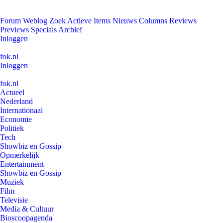
Forum
Weblog
Zoek
Actieve Items
Nieuws
Columns
Reviews
Previews
Specials
Archief
Inloggen
fok.nl
Inloggen
fok.nl
Actueel
Nederland
Internationaal
Economie
Politiek
Tech
Showbiz en Gossip
Opmerkelijk
Entertainment
Showbiz en Gossip
Muziek
Film
Televisie
Media & Cultuur
Bioscoopagenda