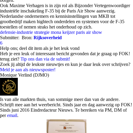
borgen.
Ook Maxime Verhagen is in zijn rol als Bijzonder Vertegenwoordiger
industriële inschakeling F-35 bij de Paris Air Show aanwezig.
Nederlandse ondernemers en kennisinstellingen van MKB tot
grootbedrijf maken hightech onderdelen en systemen voor de F-35
toestellen of nemen straks het onderhoud op zich.
defensie-industrie strategie
mona keijzer
paris air show
Submitter:
Bron:
Rijksoverheid
6
Help ons; deel dit item als je het leuk vond
Heb je een leuk of interessant bericht gevonden dat je graag op FOK!
terug ziet?
Tip ons dan via de submit!
Zoek jij altijd de leukste nieuwtjes en kun je daar leuk over schrijven?
Meld je aan als nieuwsposter!
Monique Verlind (DJMO)
Is van alle markten thuis, van sommige meer dan van de andere.
Schrijft mee aan het weerbericht. Sinds jaar en dag aanwezig op FOK!
Sinds juni 2016 Eindredacteur Nieuws. Te bereiken via PM, DM of
per
email
.