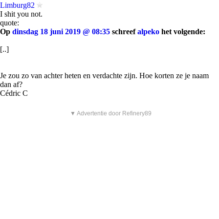
Limburg82
I shit you not.
quote:
Op
dinsdag 18 juni 2019 @ 08:35
schreef
alpeko
het volgende:
[..]
Je zou zo van achter heten en verdachte zijn. Hoe korten ze je naam
dan af?
Cédric C
▼ Advertentie door Refinery89