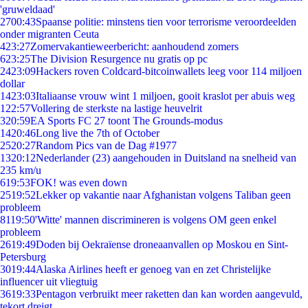
'gruweldaad'
27
00:43
Spaanse politie: minstens tien voor terrorisme veroordeelden
onder migranten Ceuta
4
23:27
Zomervakantieweerbericht: aanhoudend zomers
6
23:25
The Division Resurgence nu gratis op pc
24
23:09
Hackers roven Coldcard-bitcoinwallets leeg voor 114 miljoen
dollar
14
23:03
Italiaanse vrouw wint 1 miljoen, gooit kraslot per abuis weg
1
22:57
Vollering de sterkste na lastige heuvelrit
3
20:59
EA Sports FC 27 toont The Grounds-modus
14
20:46
Long live the 7th of October
25
20:27
Random Pics van de Dag #1977
13
20:12
Nederlander (23) aangehouden in Duitsland na snelheid van
235 km/u
6
19:53
FOK! was even down
25
19:52
Lekker op vakantie naar Afghanistan volgens Taliban geen
probleem
81
19:50
'Witte' mannen discrimineren is volgens OM geen enkel
probleem
26
19:49
Doden bij Oekraïense droneaanvallen op Moskou en Sint-
Petersburg
30
19:44
Alaska Airlines heeft er genoeg van en zet Christelijke
influencer uit vliegtuig
36
19:33
Pentagon verbruikt meer raketten dan kan worden aangevuld,
tekort dreigt