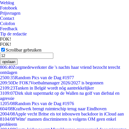
Weblog
Fotoboek
Prijsvragen
Contact
Colofon
Feedback
Tip de redactie
FOK!
FOK!
Scrollbar gebruiken
opslaan
8
06:40
Zorgmedewerkster die 's nachts haar vriend bezocht terecht
ontslagen
25
00:35
Random Pics van de Dag #1977
2
09:50
De FOK!Voetbalmanager 2026/2027 is begonnen
21
09:23
Tanken in België wordt nóg aantrekkelijker
31
09:07
Dirk sluit supermarkt op de Wallen na golf van diefstal en
agressie
12
05/08
Random Pics van de Dag #1976
6
04/08
Kraftwerk brengt ruimteschip terug naar Eindhoven
20
04/08
Apple vecht Britse eis tot inbouwen backdoor in iCloud aan
81
04/08
'Witte' mannen discrimineren is volgens OM geen enkel
probleem