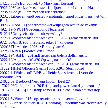
142
23:36
De EU-politiek #6 Musk naar Europa!
59
23:29
30 asielzoekers kosten 1 miljoen in hotel centrum Haarlem
2
23:24
Hoe ga jij om met een relatiebreuk?
0
23:23
Litouwen vindt opnieuw migrantentunnel onder grens met Wit-
Rusland
38
23:20
Zoon(11) onderneemt werkelijk geen reet in de vakantie
49
23:19
[NPO1] Goedenavond Nederland
51
23:15
Een gezin stichten uit verveling?
27
23:13
Voorspel hier het weer van Juli 2026 (gemeten in de Bilt)
97
23:06
Jan B. (66) misbruikt zeker 14 kinderen
3
22:36
EK Atletiek 2026 te Birmingham #1
4
22:30
[NPO2] Poorten van Europa
69
22:19
Nabil B. (20) rijdt fietser aan tijdens dollemansrit
32
22:18
[Alpineskiën] #20 Op weg naar de OS!
41
22:15
Voorspel hier het weer van Juni 2026 (gemeten in de Bilt)
112
22:13
[Het Officiële Steam Topic #201] Steamrolled
209
22:11
[Videoland] B&B vol liefde 6de seizoen #1 voor de
vooruitkijkers
248
22:09
[Dagboek] Veel aan hoofd - Deel 27
170
22:03
Oorlog Iran #136 Bridge and powerplant day incoming?
181
22:00
[SBS6] De Oranjezomer #10 Helene je kan het niet stop
ermee
239
21:54
Vinted #15 nog-net-niet gratis en verzendgezeur
84
21:53
[Britse politiek] #141 Declining Gracefully Was Never Really
an Option