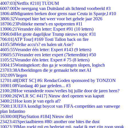
40
07:03
[Netflix #210] TUDUM
60
07:00
De neergang van Duitsland als lichtend voorbeeld #3
18
06:48
Migranten breken door grens naar Ceuta in Spanje,l #10
38
06:32
Voorspel hier het weer voor het gehele jaar 2026
187
06:23
Politieke meme's en spotprenten #11
139
06:21
Verander één letter: Expert #91 (10 letters)
19
06:04
Het grote dagelijkse Trump nieuws topic #31
7
06:01
[ATP Tour] #169 Tosti Tallon back on fire
41
05:58
Welke accu's? en halen uit Asie?
46
05:55
Verander één letter: Expert #143 (9 letters)
196
05:53
Verander een letter expert (7lettereditie) #50
11
05:52
Verander één letter. Expert # 75 (8 letters)
10
04:15
Woningtekort: dus ga je woningen slopen, logisch
237
03:38
Afbeeldingen die je gemaakt hebt met AI
1
02:09
Vliegen
127
01:48
[DRT SC] #6: RendacGoden sponsored by TONZON
169
01:08
Vandaag 40 jaar geleden... #3
21
00:28
Hoe veranderde rouw/verlies bij jullie door de jaren heen?
119
00:26
[WLR SC #417] Nieuw deel openen was kaputt
34
00:21
Hoe kom je van egels af?
75
00:13
UEFA kondigt boycot van FIFA-competities aan vanwege
plan Infantino
163
00:00
[PlayStation #184] Nieuw deel
234
23:41
Speciaalbieren #80: another one bites the dust
100
23:39
Man zoekt mij en bedreigt mij, nadat ik met zijn zoon sprak