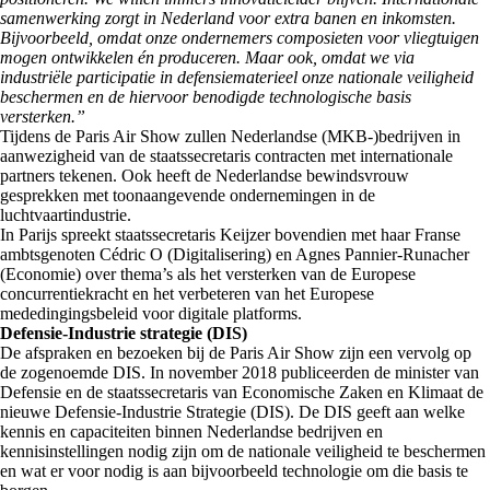
samenwerking zorgt in Nederland voor extra banen en inkomsten.
Bijvoorbeeld, omdat onze ondernemers composieten voor vliegtuigen
mogen ontwikkelen én produceren. Maar ook, omdat we via
industriële participatie in defensiematerieel onze nationale veiligheid
beschermen en de hiervoor benodigde technologische basis
versterken.”
Tijdens de Paris Air Show zullen Nederlandse (MKB-)bedrijven in
aanwezigheid van de staatssecretaris contracten met internationale
partners tekenen. Ook heeft de Nederlandse bewindsvrouw
gesprekken met toonaangevende ondernemingen in de
luchtvaartindustrie.
In Parijs spreekt staatssecretaris Keijzer bovendien met haar Franse
ambtsgenoten Cédric O (Digitalisering) en Agnes Pannier-Runacher
(Economie) over thema’s als het versterken van de Europese
concurrentiekracht en het verbeteren van het Europese
mededingingsbeleid voor digitale platforms.
Defensie-Industrie strategie (DIS)
De afspraken en bezoeken bij de Paris Air Show zijn een vervolg op
de zogenoemde DIS. In november 2018 publiceerden de minister van
Defensie en de staatssecretaris van Economische Zaken en Klimaat de
nieuwe Defensie-Industrie Strategie (DIS). De DIS geeft aan welke
kennis en capaciteiten binnen Nederlandse bedrijven en
kennisinstellingen nodig zijn om de nationale veiligheid te beschermen
en wat er voor nodig is aan bijvoorbeeld technologie om die basis te