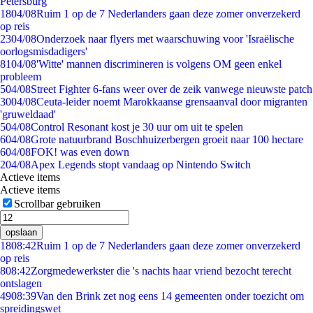
Petersburg
18
04/08
Ruim 1 op de 7 Nederlanders gaan deze zomer onverzekerd
op reis
23
04/08
Onderzoek naar flyers met waarschuwing voor 'Israëlische
oorlogsmisdadigers'
81
04/08
'Witte' mannen discrimineren is volgens OM geen enkel
probleem
5
04/08
Street Fighter 6-fans weer over de zeik vanwege nieuwste patch
30
04/08
Ceuta-leider noemt Marokkaanse grensaanval door migranten
'gruweldaad'
5
04/08
Control Resonant kost je 30 uur om uit te spelen
6
04/08
Grote natuurbrand Boschhuizerbergen groeit naar 100 hectare
6
04/08
FOK! was even down
2
04/08
Apex Legends stopt vandaag op Nintendo Switch
Actieve items
Actieve items
Scrollbar gebruiken
opslaan
18
08:42
Ruim 1 op de 7 Nederlanders gaan deze zomer onverzekerd
op reis
8
08:42
Zorgmedewerkster die 's nachts haar vriend bezocht terecht
ontslagen
49
08:39
Van den Brink zet nog eens 14 gemeenten onder toezicht om
spreidingswet