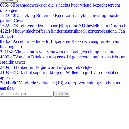
6
06:40
Zorgmedewerkster die 's nachts haar vriend bezocht terecht
ontslagen
12
22:40
Datalek bij Bol en de Bijenkorf na cyberaanval op logistiek
partner Ceva
16
22:27
Kind overleden na aanrijding door AH-bestelbus in Dordrecht
4
22:14
Nieuw slachtoffer in kindermisbruikzaak zorgprofessional Jan
B. (66)
8
20:24
Accell, moederbedrijf Sparta en Batavus, vraagt uitstel van
betaling aan
32
11:40
Vinted-foto's van vrouwen massaal gedeeld op seksfora
48
09:47
Van den Brink zet nog eens 14 gemeenten onder toezicht om
spreidingswet
20
09:23
Tanken in België wordt nóg aantrekkelijker
31
09:07
Dirk sluit supermarkt op de Wallen na golf van diefstal en
agressie
20
04/08
OM: vierde verdachte (18) vast op verdenking van beramen
aanslag