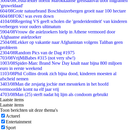
30
04/08
Ceuta-leider noemt Marokkaanse grensaanval door migranten
'gruweldaad'
6
04/08
Grote natuurbrand Boschhuizerbergen groeit naar 100 hectare
6
04/08
FOK! was even down
41
04/08
Regering VS geeft scholen die 'genderidentiteit' van kinderen
verbergen voor ouders ultimatum
59
04/08
Vrouw die asielzoekers hielp in Athene vermoord door
Afghaanse asielzoeker
25
04/08
Lekker op vakantie naar Afghanistan volgens Taliban geen
probleem
23
04/08
Random Pics van de Dag #1975
7
03/08
VrijMiBabes #315 (not very sfw!)
10
03/08
Spider-Man: Brand New Day knalt naar bijna 800 miljoen
euro in eerste weekend
11
03/08
Phil Collins dronk zich bijna dood, kinderen moesten al
afscheid nemen
34
03/08
Man die zesjarig jochie met messteken in het hoofd
vermoordde komt na elf jaar vrij
47
03/08
Man (25) sterft nadat hij lijm als condoom gebruikt
Laatste items
Laatste items
Toon berichten uit deze thema's
Actueel
Entertainment
Sport