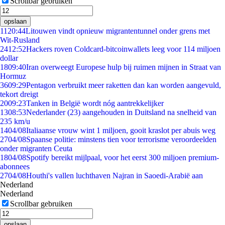
Scrollbar gebruiken
opslaan
11
20:44
Litouwen vindt opnieuw migrantentunnel onder grens met
Wit-Rusland
24
12:52
Hackers roven Coldcard-bitcoinwallets leeg voor 114 miljoen
dollar
18
09:40
Iran overweegt Europese hulp bij ruimen mijnen in Straat van
Hormuz
36
09:29
Pentagon verbruikt meer raketten dan kan worden aangevuld,
tekort dreigt
20
09:23
Tanken in België wordt nóg aantrekkelijker
13
08:53
Nederlander (23) aangehouden in Duitsland na snelheid van
235 km/u
14
04/08
Italiaanse vrouw wint 1 miljoen, gooit kraslot per abuis weg
27
04/08
Spaanse politie: minstens tien voor terrorisme veroordeelden
onder migranten Ceuta
18
04/08
Spotify bereikt mijlpaal, voor het eerst 300 miljoen premium-
abonnees
27
04/08
Houthi's vallen luchthaven Najran in Saoedi-Arabië aan
Nederland
Nederland
Scrollbar gebruiken
opslaan