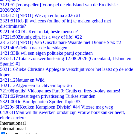
31
21:52
[Voorspellen] Voorspel de eindstand van de Eredivisie
2026/2027
143
21:51
[NPO1] We zijn er bijna 2026 #1
23
21:51
Heb jij wel eens (online of irl) te maken gehad met
discriminatie?
92
21:50
CIDP. Kent u dat, beste mensen?
172
21:50
Zuunig zijn, it's a way of life! #22
281
21:41
[NPO1] Van Onschatbare Waarde met Dionne Stax #2
13
21:40
Aftellen naar de kerstdagen
14
21:33
Ik wil een eigen politieke partij oprichten
235
21:17
Totale zonsverduistering 12-08-2026 (Groenland, IJsland en
Spanje) #1
50
21:16
Zieke Christina Applegate verschijnt voor het laatst op de rode
loper
24
21:12
Natuur en Wild
10
21:12
Algemeen Luchtvaarttopic #61
7
21:06
[gratis] Videogames Part 9: Gratis en free-to-play games!
87
21:02
Protest tegen privatisering Turkse stranden
53
21:00
De Bondgenoten Spoiler Topic #3
142
20:46
[Keuken Kampioen Divisie] #44 Vitesse mag weg
64
20:31
Man wil thuiswerken omdat zijn vrouw borstkanker heeft,
einde carriere
Internationaal
Internationaal