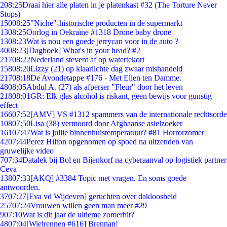
2
08:25
Draai hier alle platen in je platenkast #32 (The Torture Never
Stops)
150
08:25
"Niche"-historische producten in de supermarkt
13
08:25
Oorlog in Oekraïne #1318 Drone baby drone
13
08:23
Wat is nou een goede jerrycan voor in de auto ?
40
08:23
[Dagboek] What's in your head? #2
217
08:22
Nederland stevent af op watertekort
158
08:20
Lizzy (21) op klaarlichte dag zwaar mishandeld
217
08:18
De Avondetappe #176 - Met Ellen ten Damme.
48
08:05
Abdul A. (27) als afperser "Fleur" door het leven
218
08:01
GR: Elk glas alcohol is riskant, geen bewijs voor gunstig
effect
166
07:52
[AMV] VS #1312 spammers van de internationale rechtsorde
108
07:50
Lisa (38) vermoord door Afghaanse asielzoeker
161
07:47
Wat is jullie binnenhuistemperatuur? #81 Horrorzomer
42
07:44
Perez Hilton opgenomen op spoed na uitzenden van
gruwelijke video
7
07:34
Datalek bij Bol en Bijenkorf na cyberaanval op logistiek partner
Ceva
138
07:33
[AKQ] #3384 Topic met vragen. En soms goede
antwoorden.
37
07:27
[Eva vd Wijdeven] geruchten over dakloosheid
257
07:24
Vrouwen willen geen man meer #29
9
07:10
Wat is dit jaar de ultieme zomerhit?
48
07:04
[Wielrennen #616] Brennan!