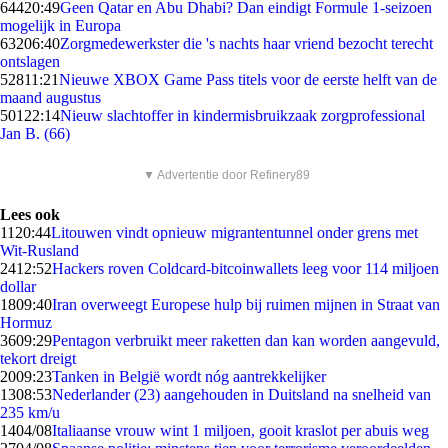
644
20:49
Geen Qatar en Abu Dhabi? Dan eindigt Formule 1-seizoen
mogelijk in Europa
632
06:40
Zorgmedewerkster die 's nachts haar vriend bezocht terecht
ontslagen
528
11:21
Nieuwe XBOX Game Pass titels voor de eerste helft van de
maand augustus
501
22:14
Nieuw slachtoffer in kindermisbruikzaak zorgprofessional
Jan B. (66)
▼ Advertentie door Refinery89
Lees ook
11
20:44
Litouwen vindt opnieuw migrantentunnel onder grens met
Wit-Rusland
24
12:52
Hackers roven Coldcard-bitcoinwallets leeg voor 114 miljoen
dollar
18
09:40
Iran overweegt Europese hulp bij ruimen mijnen in Straat van
Hormuz
36
09:29
Pentagon verbruikt meer raketten dan kan worden aangevuld,
tekort dreigt
20
09:23
Tanken in België wordt nóg aantrekkelijker
13
08:53
Nederlander (23) aangehouden in Duitsland na snelheid van
235 km/u
14
04/08
Italiaanse vrouw wint 1 miljoen, gooit kraslot per abuis weg