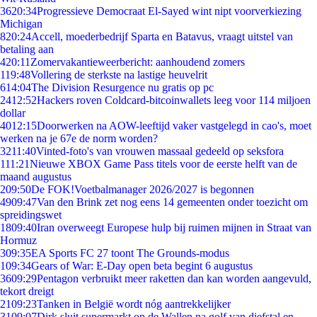
36
20:34
Progressieve Democraat El-Sayed wint nipt voorverkiezing
Michigan
8
20:24
Accell, moederbedrijf Sparta en Batavus, vraagt uitstel van
betaling aan
4
20:11
Zomervakantieweerbericht: aanhoudend zomers
1
19:48
Vollering de sterkste na lastige heuvelrit
6
14:04
The Division Resurgence nu gratis op pc
24
12:52
Hackers roven Coldcard-bitcoinwallets leeg voor 114 miljoen
dollar
40
12:15
Doorwerken na AOW-leeftijd vaker vastgelegd in cao's, moet
werken na je 67e de norm worden?
32
11:40
Vinted-foto's van vrouwen massaal gedeeld op seksfora
1
11:21
Nieuwe XBOX Game Pass titels voor de eerste helft van de
maand augustus
2
09:50
De FOK!Voetbalmanager 2026/2027 is begonnen
49
09:47
Van den Brink zet nog eens 14 gemeenten onder toezicht om
spreidingswet
18
09:40
Iran overweegt Europese hulp bij ruimen mijnen in Straat van
Hormuz
3
09:35
EA Sports FC 27 toont The Grounds-modus
1
09:34
Gears of War: E-Day open beta begint 6 augustus
36
09:29
Pentagon verbruikt meer raketten dan kan worden aangevuld,
tekort dreigt
21
09:23
Tanken in België wordt nóg aantrekkelijker
31
09:07
Dirk sluit supermarkt op de Wallen na golf van diefstal en