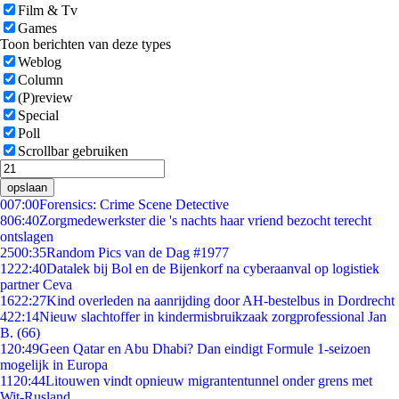
Film & Tv
Games
Toon berichten van deze types
Weblog
Column
(P)review
Special
Poll
Scrollbar gebruiken
opslaan
0
07:00
Forensics: Crime Scene Detective
8
06:40
Zorgmedewerkster die 's nachts haar vriend bezocht terecht
ontslagen
25
00:35
Random Pics van de Dag #1977
12
22:40
Datalek bij Bol en de Bijenkorf na cyberaanval op logistiek
partner Ceva
16
22:27
Kind overleden na aanrijding door AH-bestelbus in Dordrecht
4
22:14
Nieuw slachtoffer in kindermisbruikzaak zorgprofessional Jan
B. (66)
1
20:49
Geen Qatar en Abu Dhabi? Dan eindigt Formule 1-seizoen
mogelijk in Europa
11
20:44
Litouwen vindt opnieuw migrantentunnel onder grens met
Wit-Rusland