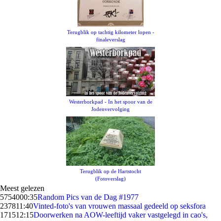
Terugblik op tachtig kilometer lopen -
finaleverslag
Westerborkpad - In het spoor van de
Jodenvervolging
Terugblik op de Hartstocht
(Fotoverslag)
Meest gelezen
57540
00:35
Random Pics van de Dag #1977
2378
11:40
Vinted-foto's van vrouwen massaal gedeeld op seksfora
1715
12:15
Doorwerken na AOW-leeftijd vaker vastgelegd in cao's,