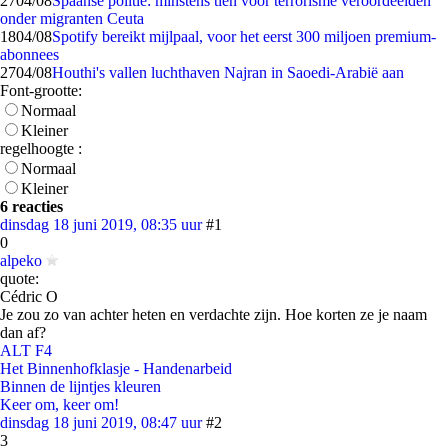
27
04/08
Spaanse politie: minstens tien voor terrorisme veroordeelden
onder migranten Ceuta
18
04/08
Spotify bereikt mijlpaal, voor het eerst 300 miljoen premium-
abonnees
27
04/08
Houthi's vallen luchthaven Najran in Saoedi-Arabië aan
Font-grootte:
Normaal
Kleiner
regelhoogte :
Normaal
Kleiner
6 reacties
dinsdag 18 juni 2019, 08:35 uur
#1
0
alpeko
quote:
Cédric O
Je zou zo van achter heten en verdachte zijn. Hoe korten ze je naam
dan af?
ALT F4
Het Binnenhofklasje - Handenarbeid
Binnen de lijntjes kleuren
Keer om, keer om!
dinsdag 18 juni 2019, 08:47 uur
#2
3