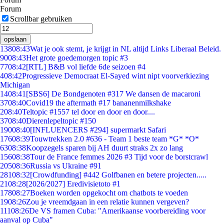
Forum
Scrollbar gebruiken
opslaan
138
08:43
Wat je ook stemt, je krijgt in NL altijd Links Liberaal Beleid.
90
08:43
Het grote goedemorgen topic #3
77
08:42
[RTL] B&B vol liefde 6de seizoen #4
4
08:42
Progressieve Democraat El-Sayed wint nipt voorverkiezing
Michigan
14
08:41
[SBS6] De Bondgenoten #317 We dansen de macaroni
37
08:40
Covid19 the aftermath #17 bananenmilkshake
2
08:40
Teltopic #1557 tel door en door en door....
37
08:40
Dierenlepeltopic #150
190
08:40
[INFLUENCERS #294] supermarkt Safari
176
08:39
Touwtrekken 2.0 #636 - Team 1 beste team *G* *O*
63
08:38
Koopzegels sparen bij AH duurt straks 2x zo lang
156
08:38
Tour de France femmes 2026 #3 Tijd voor de borstcrawl
205
08:36
Russia vs Ukraine #91
281
08:32
[Crowdfunding] #442 Golfbanen en betere projecten.....
21
08:28
[2026/2027] Eredivisietoto #1
178
08:27
Boeken worden opgekocht om chatbots te voeden
19
08:26
Zou je vreemdgaan in een relatie kunnen vergeven?
111
08:26
De VS framen Cuba: "Amerikaanse voorbereiding voor
aanval op Cuba"