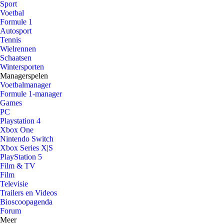
Sport
Voetbal
Formule 1
Autosport
Tennis
Wielrennen
Schaatsen
Wintersporten
Managerspelen
Voetbalmanager
Formule 1-manager
Games
PC
Playstation 4
Xbox One
Nintendo Switch
Xbox Series X|S
PlayStation 5
Film & TV
Film
Televisie
Trailers en Videos
Bioscoopagenda
Forum
Meer