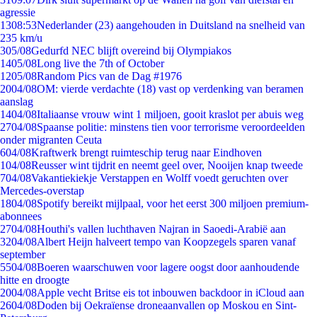
agressie
13
08:53
Nederlander (23) aangehouden in Duitsland na snelheid van
235 km/u
3
05/08
Gedurfd NEC blijft overeind bij Olympiakos
14
05/08
Long live the 7th of October
12
05/08
Random Pics van de Dag #1976
20
04/08
OM: vierde verdachte (18) vast op verdenking van beramen
aanslag
14
04/08
Italiaanse vrouw wint 1 miljoen, gooit kraslot per abuis weg
27
04/08
Spaanse politie: minstens tien voor terrorisme veroordeelden
onder migranten Ceuta
6
04/08
Kraftwerk brengt ruimteschip terug naar Eindhoven
1
04/08
Reusser wint tijdrit en neemt geel over, Nooijen knap tweede
7
04/08
Vakantiekiekje Verstappen en Wolff voedt geruchten over
Mercedes-overstap
18
04/08
Spotify bereikt mijlpaal, voor het eerst 300 miljoen premium-
abonnees
27
04/08
Houthi's vallen luchthaven Najran in Saoedi-Arabië aan
32
04/08
Albert Heijn halveert tempo van Koopzegels sparen vanaf
september
55
04/08
Boeren waarschuwen voor lagere oogst door aanhoudende
hitte en droogte
20
04/08
Apple vecht Britse eis tot inbouwen backdoor in iCloud aan
26
04/08
Doden bij Oekraïense droneaanvallen op Moskou en Sint-