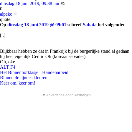
dinsdag 18 juni 2019, 09:38 uur
#5
0
alpeko
quote:
Op
dinsdag 18 juni 2019 @ 09:01
schreef
Sabata
het volgende:
[..]
Blijkbaar hebben ze dat in Frankrijk bij de burgerlijke stand al gedaan,
hij heet eigenlijk Cedric Oh (koreaanse vader)
Oh, oke
ALT F4
Het Binnenhofklasje - Handenarbeid
Binnen de lijntjes kleuren
Keer om, keer om!
▼ Advertentie door Refinery89