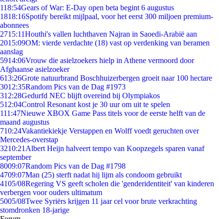
1
18:54
Gears of War: E-Day open beta begint 6 augustus
18
18:16
Spotify bereikt mijlpaal, voor het eerst 300 miljoen premium-
abonnees
27
15:11
Houthi's vallen luchthaven Najran in Saoedi-Arabië aan
20
15:09
OM: vierde verdachte (18) vast op verdenking van beramen
aanslag
59
14:06
Vrouw die asielzoekers hielp in Athene vermoord door
Afghaanse asielzoeker
6
13:26
Grote natuurbrand Boschhuizerbergen groeit naar 100 hectare
30
12:35
Random Pics van de Dag #1973
3
12:28
Gedurfd NEC blijft overeind bij Olympiakos
5
12:04
Control Resonant kost je 30 uur om uit te spelen
1
11:47
Nieuwe XBOX Game Pass titels voor de eerste helft van de
maand augustus
7
10:24
Vakantiekiekje Verstappen en Wolff voedt geruchten over
Mercedes-overstap
32
10:21
Albert Heijn halveert tempo van Koopzegels sparen vanaf
september
80
09:07
Random Pics van de Dag #1798
47
09:07
Man (25) sterft nadat hij lijm als condoom gebruikt
41
05/08
Regering VS geeft scholen die 'genderidentiteit' van kinderen
verbergen voor ouders ultimatum
50
05/08
Twee Syriërs krijgen 11 jaar cel voor brute verkrachting
stomdronken 18-jarige
Forum