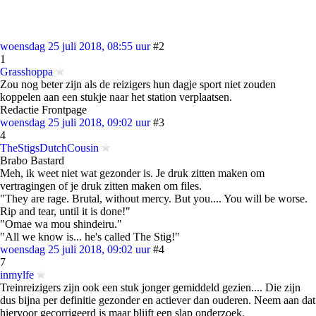
woensdag 25 juli 2018, 08:55 uur
#2
1
Grasshoppa
Zou nog beter zijn als de reizigers hun dagje sport niet zouden
koppelen aan een stukje naar het station verplaatsen.
Redactie Frontpage
woensdag 25 juli 2018, 09:02 uur
#3
4
TheStigsDutchCousin
Brabo Bastard
Meh, ik weet niet wat gezonder is. Je druk zitten maken om
vertragingen of je druk zitten maken om files.
"They are rage. Brutal, without mercy. But you.... You will be worse.
Rip and tear, until it is done!"
"Omae wa mou shindeiru."
"All we know is... he's called The Stig!"
woensdag 25 juli 2018, 09:02 uur
#4
7
inmylfe
Treinreizigers zijn ook een stuk jonger gemiddeld gezien.... Die zijn
dus bijna per definitie gezonder en actiever dan ouderen. Neem aan dat
hiervoor gecorrigeerd is maar blijft een slap onderzoek.