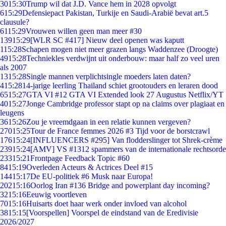
30
15:30
Trump wil dat J.D. Vance hem in 2028 opvolgt
6
15:29
Defensiepact Pakistan, Turkije en Saudi-Arabië bevat art.5
clausule?
61
15:29
Vrouwen willen geen man meer #30
139
15:29
[WLR SC #417] Nieuw deel openen was kaputt
1
15:28
Schapen mogen niet meer grazen langs Waddenzee (Droogte)
49
15:28
Techniekles verdwijnt uit onderbouw: maar half zo veel uren
als 2007
13
15:28
Single mannen verplichtsingle moeders laten daten?
4
15:28
14-jarige leerling Thailand schiet grootouders en leraren dood
65
15:27
GTA VI #12 GTA VI Extended look 27 Augustus Netflix/YT
40
15:27
Jonge Cambridge professor stapt op na claims over plagiaat en
leugens
36
15:26
Zou je vreemdgaan in een relatie kunnen vergeven?
270
15:25
Tour de France femmes 2026 #3 Tijd voor de borstcrawl
176
15:24
[INFLUENCERS #295] Van flodderslinger tot Shrek-crème
239
15:24
[AMV] VS #1312 spammers van de internationale rechtsorde
233
15:21
Frontpage Feedback Topic #60
84
15:19
Overleden Acteurs & Actrices Deel #15
144
15:17
De EU-politiek #6 Musk naar Europa!
202
15:16
Oorlog Iran #136 Bridge and powerplant day incoming?
32
15:16
Eeuwig voortleven
70
15:16
Huisarts doet haar werk onder invloed van alcohol
38
15:15
[Voorspellen] Voorspel de eindstand van de Eredivisie
2026/2027