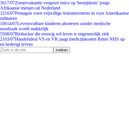
36
17/07
Zomervakantie vergroot risico op 'besnijdenis' jonge
Afrikaanse meisjes uit Nederland
32
16/07
Pentagon voert vrijwillige testosterontests in voor Amerikaanse
militairen
106
14/07
Levensvatbare kinderen aborteren zonder medische
noodzaak wordt makkelijk
55
08/07
Biohacker die eeuwig wil leven is ongeneeslijk ziek
21
03/07
Handelsdeal VS en VK jaagt medicijnkosten Britse NHS op
en bedreigt levens