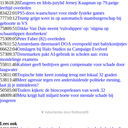
1136
18:20
Zangeres en Idols-jurylid Jerney Kaagman op 79-jarige
leeftijd overleden
834
22:01
PS5-doos waarschuwt voor einde fysieke games
777
10:12
Trump grijpt weer in op automatisch staatsburgerschap bij
geboorte in VS
758
09:51
Dikke Van Dale neemt 'vulvalippen' op: 'stigma op
schaamlippen doorbreken'
753
09:05
Peter Faber (82) overleden
676
11:52
Amsterdams dierenasiel DOA overspoeld met babykonijntjes
666
22:04
Ontslagen bij Halo Studios na Campaign Evolved
573
09:37
Denemarken pakt AI-gebruik in scholen aan: extra
mondelinge examens
558
11:46
Kabinet geeft bedrijven geen compensatie voor schade door
laagwater
538
11:08
Tropische hitte keert zondag terug met lokaal 32 graden
538
13:48
Meer agressie tegen een andersluidende politieke mening,
laat jij je intimideren?
505
05:00
Trailers kijken: de bioscoopreleases van week 32
480
09:40
Meta krijgt half miljard boete voor mentale schade bij
jongeren
▼ Advertentie door Refinery89
Lees ook