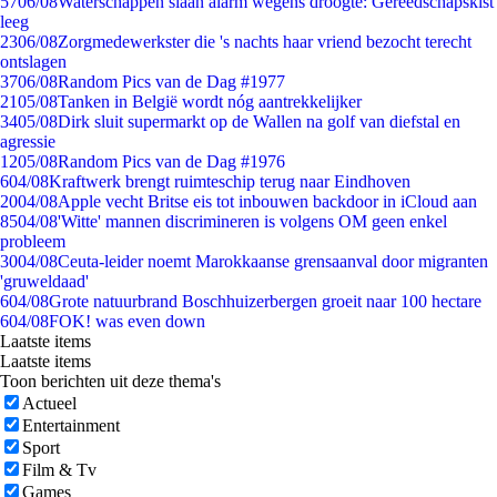
57
06/08
Waterschappen slaan alarm wegens droogte: Gereedschapskist
leeg
23
06/08
Zorgmedewerkster die 's nachts haar vriend bezocht terecht
ontslagen
37
06/08
Random Pics van de Dag #1977
21
05/08
Tanken in België wordt nóg aantrekkelijker
34
05/08
Dirk sluit supermarkt op de Wallen na golf van diefstal en
agressie
12
05/08
Random Pics van de Dag #1976
6
04/08
Kraftwerk brengt ruimteschip terug naar Eindhoven
20
04/08
Apple vecht Britse eis tot inbouwen backdoor in iCloud aan
85
04/08
'Witte' mannen discrimineren is volgens OM geen enkel
probleem
30
04/08
Ceuta-leider noemt Marokkaanse grensaanval door migranten
'gruweldaad'
6
04/08
Grote natuurbrand Boschhuizerbergen groeit naar 100 hectare
6
04/08
FOK! was even down
Laatste items
Laatste items
Toon berichten uit deze thema's
Actueel
Entertainment
Sport
Film & Tv
Games