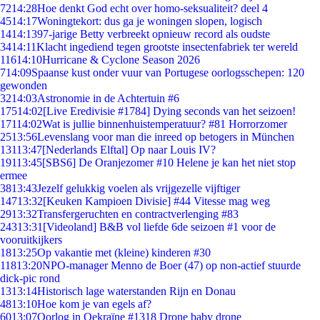
72
14:28
Hoe denkt God echt over homo-seksualiteit? deel 4
45
14:17
Woningtekort: dus ga je woningen slopen, logisch
14
14:13
97-jarige Betty verbreekt opnieuw record als oudste
34
14:11
Klacht ingediend tegen grootste insectenfabriek ter wereld
116
14:10
Hurricane & Cyclone Season 2026
7
14:09
Spaanse kust onder vuur van Portugese oorlogsschepen: 120
gewonden
32
14:03
Astronomie in de Achtertuin #6
175
14:02
[Live Eredivisie #1784] Dying seconds van het seizoen!
171
14:02
Wat is jullie binnenhuistemperatuur? #81 Horrorzomer
25
13:56
Levenslang voor man die inreed op betogers in München
131
13:47
[Nederlands Elftal] Op naar Louis IV?
191
13:45
[SBS6] De Oranjezomer #10 Helene je kan het niet stop
ermee
38
13:43
Jezelf gelukkig voelen als vrijgezelle vijftiger
147
13:32
[Keuken Kampioen Divisie] #44 Vitesse mag weg
29
13:32
Transfergeruchten en contractverlenging #83
243
13:31
[Videoland] B&B vol liefde 6de seizoen #1 voor de
vooruitkijkers
18
13:25
Op vakantie met (kleine) kinderen #30
118
13:20
NPO-manager Menno de Boer (47) op non-actief stuurde
dick-pic rond
13
13:14
Historisch lage waterstanden Rijn en Donau
48
13:10
Hoe kom je van egels af?
60
13:07
Oorlog in Oekraïne #1318 Drone baby drone