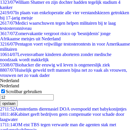
13
23/07
William Shatner en zijn dochter hadden tegelijk stadium 4
kanker
24
19/07
In plaats van enkeloperatie alle vier verstandskiezen getrokken
bij 17-jarig meisje
26
17/07
Medici waarschuwen tegen helpen militairen bij te laag
testosteronniveau
36
17/07
Zomervakantie vergroot risico op 'besnijdenis' jonge
Afrikaanse meisjes uit Nederland
32
16/07
Pentagon voert vrijwillige testosterontests in voor Amerikaanse
militairen
106
14/07
Levensvatbare kinderen aborteren zonder medische
noodzaak wordt makkelijk
55
08/07
Biohacker die eeuwig wil leven is ongeneeslijk ziek
88
07/07
Huiselijk geweld treft mannen bijna net zo vaak als vrouwen,
vrouwen net zo vaak dader
Nederland
Nederland
Scrollbar gebruiken
opslaan
27
11:52
Amsterdams dierenasiel DOA overspoeld met babykonijntjes
18
11:46
Kabinet geeft bedrijven geen compensatie voor schade door
laagwater
17
11:14
OM eist TBS tegen verwarde man die agenten stak met
aardappelschilmesje