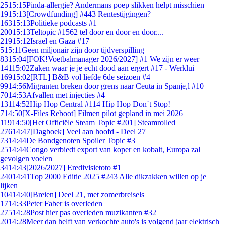
25
15:15
Pinda-allergie? Andermans poep slikken helpt misschien
19
15:13
[Crowdfunding] #443 Rentestijgingen?
163
15:13
Politieke podcasts #1
200
15:13
Teltopic #1562 tel door en door en door....
219
15:12
Israel en Gaza #17
5
15:11
Geen miljonair zijn door tijdverspilling
83
15:04
[FOK!Voetbalmanager 2026/2027] #1 We zijn er weer
141
15:02
Zaken waar je je echt dood aan ergert #17 - Werklui
169
15:02
[RTL] B&B vol liefde 6de seizoen #4
99
14:56
Migranten breken door grens naar Ceuta in Spanje,l #10
70
14:53
Afvallen met injecties #4
131
14:52
Hip Hop Central #114 Hip Hop Don´t Stop!
7
14:50
[X-Files Reboot] Filmen pilot gepland in mei 2026
119
14:50
[Het Officiële Steam Topic #201] Steamrolled
276
14:47
[Dagboek] Veel aan hoofd - Deel 27
73
14:44
De Bondgenoten Spoiler Topic #3
25
14:44
Congo verbiedt export van koper en kobalt, Europa zal
gevolgen voelen
34
14:43
[2026/2027] Eredivisietoto #1
240
14:41
Top 2000 Editie 2025 #243 Alle dikzakken willen op je
lijken
104
14:40
[Breien] Deel 21, met zomerbreisels
17
14:33
Peter Faber is overleden
275
14:28
Post hier pas overleden muzikanten #32
20
14:28
Meer dan helft van verkochte auto's is volgend jaar elektrisch