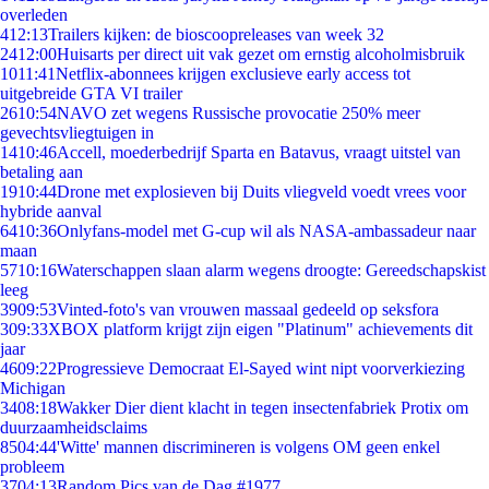
overleden
4
12:13
Trailers kijken: de bioscoopreleases van week 32
24
12:00
Huisarts per direct uit vak gezet om ernstig alcoholmisbruik
10
11:41
Netflix-abonnees krijgen exclusieve early access tot
uitgebreide GTA VI trailer
26
10:54
NAVO zet wegens Russische provocatie 250% meer
gevechtsvliegtuigen in
14
10:46
Accell, moederbedrijf Sparta en Batavus, vraagt uitstel van
betaling aan
19
10:44
Drone met explosieven bij Duits vliegveld voedt vrees voor
hybride aanval
64
10:36
Onlyfans-model met G-cup wil als NASA-ambassadeur naar
maan
57
10:16
Waterschappen slaan alarm wegens droogte: Gereedschapskist
leeg
39
09:53
Vinted-foto's van vrouwen massaal gedeeld op seksfora
3
09:33
XBOX platform krijgt zijn eigen "Platinum" achievements dit
jaar
46
09:22
Progressieve Democraat El-Sayed wint nipt voorverkiezing
Michigan
34
08:18
Wakker Dier dient klacht in tegen insectenfabriek Protix om
duurzaamheidsclaims
85
04:44
'Witte' mannen discrimineren is volgens OM geen enkel
probleem
37
04:13
Random Pics van de Dag #1977