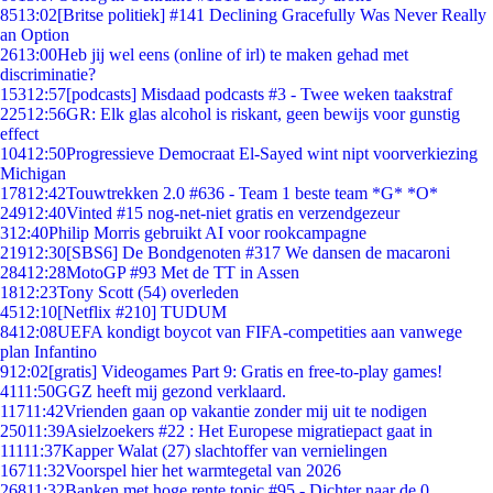
85
13:02
[Britse politiek] #141 Declining Gracefully Was Never Really
an Option
26
13:00
Heb jij wel eens (online of irl) te maken gehad met
discriminatie?
153
12:57
[podcasts] Misdaad podcasts #3 - Twee weken taakstraf
225
12:56
GR: Elk glas alcohol is riskant, geen bewijs voor gunstig
effect
104
12:50
Progressieve Democraat El-Sayed wint nipt voorverkiezing
Michigan
178
12:42
Touwtrekken 2.0 #636 - Team 1 beste team *G* *O*
249
12:40
Vinted #15 nog-net-niet gratis en verzendgezeur
3
12:40
Philip Morris gebruikt AI voor rookcampagne
219
12:30
[SBS6] De Bondgenoten #317 We dansen de macaroni
284
12:28
MotoGP #93 Met de TT in Assen
18
12:23
Tony Scott (54) overleden
45
12:10
[Netflix #210] TUDUM
84
12:08
UEFA kondigt boycot van FIFA-competities aan vanwege
plan Infantino
9
12:02
[gratis] Videogames Part 9: Gratis en free-to-play games!
41
11:50
GGZ heeft mij gezond verklaard.
117
11:42
Vrienden gaan op vakantie zonder mij uit te nodigen
250
11:39
Asielzoekers #22 : Het Europese migratiepact gaat in
111
11:37
Kapper Walat (27) slachtoffer van vernielingen
167
11:32
Voorspel hier het warmtegetal van 2026
268
11:32
Banken met hoge rente topic #95 - Dichter naar de 0