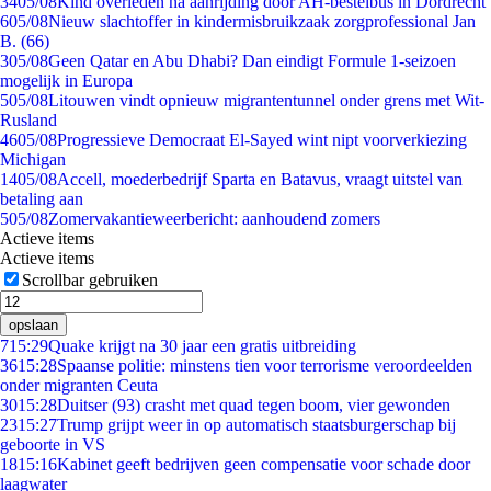
34
05/08
Kind overleden na aanrijding door AH-bestelbus in Dordrecht
6
05/08
Nieuw slachtoffer in kindermisbruikzaak zorgprofessional Jan
B. (66)
3
05/08
Geen Qatar en Abu Dhabi? Dan eindigt Formule 1-seizoen
mogelijk in Europa
5
05/08
Litouwen vindt opnieuw migrantentunnel onder grens met Wit-
Rusland
46
05/08
Progressieve Democraat El-Sayed wint nipt voorverkiezing
Michigan
14
05/08
Accell, moederbedrijf Sparta en Batavus, vraagt uitstel van
betaling aan
5
05/08
Zomervakantieweerbericht: aanhoudend zomers
Actieve items
Actieve items
Scrollbar gebruiken
opslaan
7
15:29
Quake krijgt na 30 jaar een gratis uitbreiding
36
15:28
Spaanse politie: minstens tien voor terrorisme veroordeelden
onder migranten Ceuta
30
15:28
Duitser (93) crasht met quad tegen boom, vier gewonden
23
15:27
Trump grijpt weer in op automatisch staatsburgerschap bij
geboorte in VS
18
15:16
Kabinet geeft bedrijven geen compensatie voor schade door
laagwater