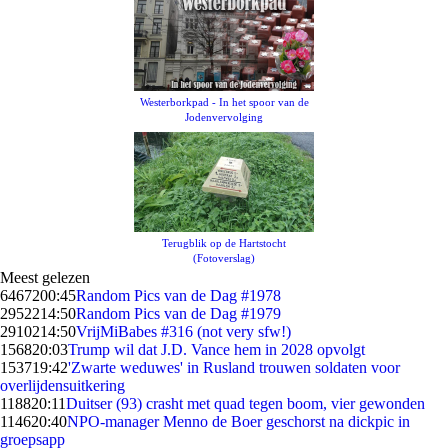
Westerborkpad - In het spoor van de
Jodenvervolging
Terugblik op de Hartstocht
(Fotoverslag)
Meest gelezen
64672
00:45
Random Pics van de Dag #1978
29522
14:50
Random Pics van de Dag #1979
29102
14:50
VrijMiBabes #316 (not very sfw!)
1568
20:03
Trump wil dat J.D. Vance hem in 2028 opvolgt
1537
19:42
'Zwarte weduwes' in Rusland trouwen soldaten voor
overlijdensuitkering
1188
20:11
Duitser (93) crasht met quad tegen boom, vier gewonden
1146
20:40
NPO-manager Menno de Boer geschorst na dickpic in
groepsapp