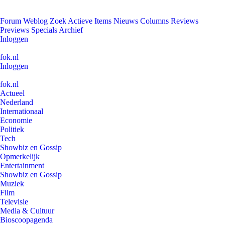
Forum
Weblog
Zoek
Actieve Items
Nieuws
Columns
Reviews
Previews
Specials
Archief
Inloggen
fok.nl
Inloggen
fok.nl
Actueel
Nederland
Internationaal
Economie
Politiek
Tech
Showbiz en Gossip
Opmerkelijk
Entertainment
Showbiz en Gossip
Muziek
Film
Televisie
Media & Cultuur
Bioscoopagenda