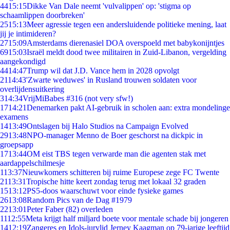
44
15:15
Dikke Van Dale neemt 'vulvalippen' op: 'stigma op
schaamlippen doorbreken'
25
15:13
Meer agressie tegen een andersluidende politieke mening, laat
jij je intimideren?
27
15:09
Amsterdams dierenasiel DOA overspoeld met babykonijntjes
69
15:03
Israël meldt dood twee militairen in Zuid-Libanon, vergelding
aangekondigd
44
14:47
Trump wil dat J.D. Vance hem in 2028 opvolgt
21
14:43
'Zwarte weduwes' in Rusland trouwen soldaten voor
overlijdensuitkering
3
14:34
VrijMiBabes #316 (not very sfw!)
17
14:21
Denemarken pakt AI-gebruik in scholen aan: extra mondelinge
examens
14
13:49
Ontslagen bij Halo Studios na Campaign Evolved
29
13:48
NPO-manager Menno de Boer geschorst na dickpic in
groepsapp
17
13:44
OM eist TBS tegen verwarde man die agenten stak met
aardappelschilmesje
1
13:37
Nieuwkomers schitteren bij ruime Europese zege FC Twente
21
13:31
Tropische hitte keert zondag terug met lokaal 32 graden
15
13:12
PS5-doos waarschuwt voor einde fysieke games
26
13:08
Random Pics van de Dag #1979
22
13:01
Peter Faber (82) overleden
11
12:55
Meta krijgt half miljard boete voor mentale schade bij jongeren
14
12:19
Zangeres en Idols-jurylid Jerney Kaagman op 79-jarige leeftijd