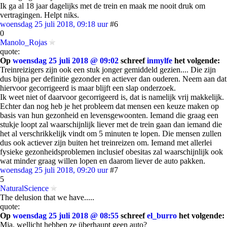
Ik ga al 18 jaar dagelijks met de trein en maak me nooit druk om
vertragingen. Helpt niks.
woensdag 25 juli 2018, 09:18 uur
#6
0
Manolo_Rojas
quote:
Op
woensdag 25 juli 2018 @ 09:02
schreef
inmylfe
het volgende:
Treinreizigers zijn ook een stuk jonger gemiddeld gezien.... Die zijn
dus bijna per definitie gezonder en actiever dan ouderen. Neem aan dat
hiervoor gecorrigeerd is maar blijft een slap onderzoek.
Ik weet niet of daarvoor gecorrigeerd is, dat is namelijk vrij makkelijk.
Echter dan nog heb je het probleem dat mensen een keuze maken op
basis van hun gezonheid en levensgewoonten. Iemand die graag een
stukje loopt zal waarschijnlijk liever met de trein gaan dan iemand die
het al verschrikkelijk vindt om 5 minuten te lopen. Die mensen zullen
dus ook actiever zijn buiten het treinreizen om. Iemand met allerlei
fysieke gezonheidsproblemen inclusief obesitas zal waarschijnlijk ook
wat minder graag willen lopen en daarom liever de auto pakken.
woensdag 25 juli 2018, 09:20 uur
#7
5
NaturalScience
The delusion that we have.....
quote:
Op
woensdag 25 juli 2018 @ 08:55
schreef
el_burro
het volgende:
Mja, wellicht hebben ze überhaupt geen auto?