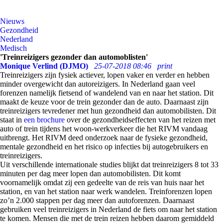
Nieuws
Gezondheid
Nederland
Medisch
'Treinreizigers gezonder dan automoblisten'
Monique Verlind (DJMO)
25-07-2018 08:46
print
Treinreizigers zijn fysiek actiever, lopen vaker en verder en hebben
minder overgewicht dan autoreizigers. In Nederland gaan veel
forenzen namelijk fietsend of wandelend van en naar het station. Dit
maakt de keuze voor de trein gezonder dan de auto. Daarnaast zijn
treinreizigers tevredener met hun gezondheid dan automobilisten. Dit
staat in
een brochure
over de gezondheidseffecten van het reizen met
auto of trein tijdens het woon-werkverkeer die het RIVM vandaag
uitbrengt. Het RIVM deed onderzoek naar de fysieke gezondheid,
mentale gezondheid en het risico op infecties bij autogebruikers en
treinreizigers.
Uit verschillende internationale studies blijkt dat treinreizigers 8 tot 33
minuten per dag meer lopen dan automobilisten. Dit komt
voornamelijk omdat zij een gedeelte van de reis van huis naar het
station, en van het station naar werk wandelen. Treinforenzen lopen
zo’n 2.000 stappen per dag meer dan autoforenzen. Daarnaast
gebruiken veel treinreizigers in Nederland de fiets om naar het station
te komen. Mensen die met de trein reizen hebben daarom gemiddeld