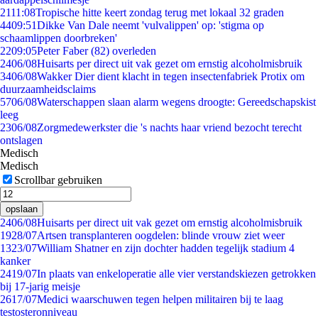
21
11:08
Tropische hitte keert zondag terug met lokaal 32 graden
44
09:51
Dikke Van Dale neemt 'vulvalippen' op: 'stigma op
schaamlippen doorbreken'
22
09:05
Peter Faber (82) overleden
24
06/08
Huisarts per direct uit vak gezet om ernstig alcoholmisbruik
34
06/08
Wakker Dier dient klacht in tegen insectenfabriek Protix om
duurzaamheidsclaims
57
06/08
Waterschappen slaan alarm wegens droogte: Gereedschapskist
leeg
23
06/08
Zorgmedewerkster die 's nachts haar vriend bezocht terecht
ontslagen
Medisch
Medisch
Scrollbar gebruiken
opslaan
24
06/08
Huisarts per direct uit vak gezet om ernstig alcoholmisbruik
19
28/07
Artsen transplanteren oogdelen: blinde vrouw ziet weer
13
23/07
William Shatner en zijn dochter hadden tegelijk stadium 4
kanker
24
19/07
In plaats van enkeloperatie alle vier verstandskiezen getrokken
bij 17-jarig meisje
26
17/07
Medici waarschuwen tegen helpen militairen bij te laag
testosteronniveau