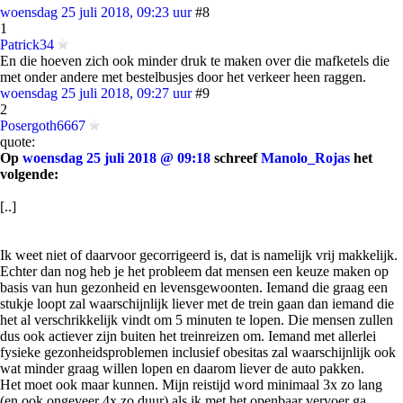
woensdag 25 juli 2018, 09:23 uur
#8
1
Patrick34
En die hoeven zich ook minder druk te maken over die mafketels die
met onder andere met bestelbusjes door het verkeer heen raggen.
woensdag 25 juli 2018, 09:27 uur
#9
2
Posergoth6667
quote:
Op
woensdag 25 juli 2018 @ 09:18
schreef
Manolo_Rojas
het
volgende:
[..]
Ik weet niet of daarvoor gecorrigeerd is, dat is namelijk vrij makkelijk.
Echter dan nog heb je het probleem dat mensen een keuze maken op
basis van hun gezonheid en levensgewoonten. Iemand die graag een
stukje loopt zal waarschijnlijk liever met de trein gaan dan iemand die
het al verschrikkelijk vindt om 5 minuten te lopen. Die mensen zullen
dus ook actiever zijn buiten het treinreizen om. Iemand met allerlei
fysieke gezonheidsproblemen inclusief obesitas zal waarschijnlijk ook
wat minder graag willen lopen en daarom liever de auto pakken.
Het moet ook maar kunnen. Mijn reistijd word minimaal 3x zo lang
(en ook ongeveer 4x zo duur) als ik met het openbaar vervoer ga.