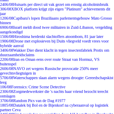
24
06/08
Huisarts per direct uit vak gezet om ernstig alcoholmisbruik
3
06/08
XBOX platform krijgt zijn eigen "Platinum" achievements dit
jaar
12
06/08
Capibara's lopen Braziliaans parlementsgebouw Mato Grosso
binnen
69
06/08
Israël meldt dood twee militairen in Zuid-Libanon, vergelding
aangekondigd
15
06/08
Hiroshima herdenkt slachtoffers atoombom, 81 jaar later
19
06/08
Drone met explosieven bij Duits vliegveld voedt vrees voor
hybride aanval
34
06/08
Wakker Dier dient klacht in tegen insectenfabriek Protix om
duurzaamheidsclaims
22
06/08
Iran en Oman eens over route Straat van Hormuz, VS
buitenspel
26
06/08
NAVO zet wegens Russische provocatie 250% meer
gevechtsvliegtuigen in
57
06/08
Waterschappen slaan alarm wegens droogte: Gereedschapskist
leeg
1
06/08
Forensics: Crime Scene Detective
23
06/08
Zorgmedewerkster die 's nachts haar vriend bezocht terecht
ontslagen
37
06/08
Random Pics van de Dag #1977
18
05/08
Datalek bij Bol en de Bijenkorf na cyberaanval op logistiek
partner Ceva