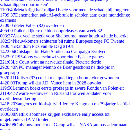
schaamlippen doorbreken'
11
09:40
Meta krijgt half miljard boete voor mentale schade bij jongeren
17
09:37
Denemarken pakt AI-gebruik in scholen aan: extra mondelinge
examens
22
09:05
Peter Faber (82) overleden
4
05:00
Trailers kijken: de bioscoopreleases van week 32
0
03:37
Ajax veel te sterk voor Shelbourne, maar houdt schade beperkt
1
02:34
Nieuwkomers schitteren bij ruime Europese zege FC Twente
19
00:45
Random Pics van de Dag #1978
14
22:04
Ontslagen bij Halo Studios na Campaign Evolved
15
22:01
PS5-doos waarschuwt voor einde fysieke games
2
21:03
Le Court wint na nerveuze finale, Pieterse derde
29
20:40
NPO-manager Menno de Boer geschorst na dickpic in
groepsapp
30
20:11
Duitser (93) crasht met quad tegen boom, vier gewonden
44
20:03
Trump wil dat J.D. Vance hem in 2028 opvolgt
1
19:50
Lemmen boekt eerste profzege in zware Ronde van Polen-rit
21
19:42
'Zwarte weduwes' in Rusland trouwen soldaten voor
overlijdensuitkering
14
18:20
Zangeres en Idols-jurylid Jerney Kaagman op 79-jarige leeftijd
overleden
10
06/08
Netflix-abonnees krijgen exclusieve early access tot
uitgebreide GTA VI trailer
64
06/08
Onlyfans-model met G-cup wil als NASA-ambassadeur naar
maan