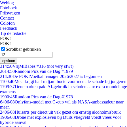
Weblog
Fotoboek
Prijsvragen
Contact
Colofon
Feedback
Tip de redactie
FOK!
FOK!
Scrollbar gebruiken
opslaan
3
14:50
VrijMiBabes #316 (not very sfw!)
26
14:50
Random Pics van de Dag #1979
2
14:30
De FOK!Voetbalmanager 2026/2027 is begonnen
11
09:40
Meta krijgt half miljard boete voor mentale schade bij jongeren
17
09:37
Denemarken pakt AI-gebruik in scholen aan: extra mondelinge
examens
19
00:45
Random Pics van de Dag #1978
64
06/08
Onlyfans-model met G-cup wil als NASA-ambassadeur naar
maan
24
06/08
Huisarts per direct uit vak gezet om ernstig alcoholmisbruik
19
06/08
Drone met explosieven bij Duits vliegveld voedt vrees voor
hybride aanval