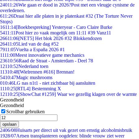
240
11:26
Wie gaan er dood in 2026?Post met een vleugje cynisme de
overledenen.
6
11:26
Draai hier alle platen in je platenkast #32 (The Torture Never
Stops)
16
11:14
[Boekbespreking] Yesteryear - Caro Claire Burke
54
11:11
Post hier zo vaak mogelijk om 11:11 #39 Vanz11
266
11:06
[NET5] Het blok 2026 #32 Blokkendozen
264
11:05
Lied van de dag #52
79
11:05
Vuelta a España 2026 #1
11
11:00
Meest innovatieve game mechanics
236
10:56
Raad de Straat - Amsterdam - Deel 78
121
10:52
Nederland toen
113
10:48
[Wielrennen #616] Brennan!
54
10:47
Magic mushrooms
0
10:46
LG nas n1t1 - niet zichtbaar bij aansluiten
11
10:25
[RTL4] Bestemming X
121
10:25
[ShowChat #1259] Waar we gezellig klagen over de warmte
Gezondheid
Gezondheid
Scrollbar gebruiken
opslaan
24
06/08
Huisarts per direct uit vak gezet om ernstig alcoholmisbruik
19
28/07
Artsen transplanteren oogdelen: blinde vrouw ziet weer