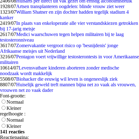
24
06/08
Huisarts per direct uit vak gezet om ernstig alcoholmisbruik
19
28/07
Artsen transplanteren oogdelen: blinde vrouw ziet weer
13
23/07
William Shatner en zijn dochter hadden tegelijk stadium 4
kanker
24
19/07
In plaats van enkeloperatie alle vier verstandskiezen getrokken
bij 17-jarig meisje
26
17/07
Medici waarschuwen tegen helpen militairen bij te laag
testosteronniveau
36
17/07
Zomervakantie vergroot risico op 'besnijdenis' jonge
Afrikaanse meisjes uit Nederland
32
16/07
Pentagon voert vrijwillige testosterontests in voor Amerikaanse
militairen
106
14/07
Levensvatbare kinderen aborteren zonder medische
noodzaak wordt makkelijk
55
08/07
Biohacker die eeuwig wil leven is ongeneeslijk ziek
88
07/07
Huiselijk geweld treft mannen bijna net zo vaak als vrouwen,
vrouwen net zo vaak dader
Font-grootte:
Normaal
Kleiner
regelhoogte :
Normaal
Kleiner
141 reacties
Reactiepagina: