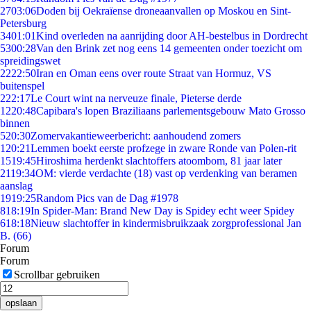
27
03:06
Doden bij Oekraïense droneaanvallen op Moskou en Sint-
Petersburg
34
01:01
Kind overleden na aanrijding door AH-bestelbus in Dordrecht
53
00:28
Van den Brink zet nog eens 14 gemeenten onder toezicht om
spreidingswet
22
22:50
Iran en Oman eens over route Straat van Hormuz, VS
buitenspel
2
22:17
Le Court wint na nerveuze finale, Pieterse derde
12
20:48
Capibara's lopen Braziliaans parlementsgebouw Mato Grosso
binnen
5
20:30
Zomervakantieweerbericht: aanhoudend zomers
1
20:21
Lemmen boekt eerste profzege in zware Ronde van Polen-rit
15
19:45
Hiroshima herdenkt slachtoffers atoombom, 81 jaar later
21
19:34
OM: vierde verdachte (18) vast op verdenking van beramen
aanslag
19
19:25
Random Pics van de Dag #1978
8
18:19
In Spider-Man: Brand New Day is Spidey echt weer Spidey
6
18:18
Nieuw slachtoffer in kindermisbruikzaak zorgprofessional Jan
B. (66)
Forum
Forum
Scrollbar gebruiken
opslaan