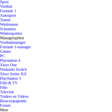
Sport
Voetbal
Formule 1
Autosport
Tennis
Wielrennen
Schaatsen
Wintersporten
Managerspelen
Voetbalmanager
Formule 1-manager
Games
PC
Playstation 4
Xbox One
Nintendo Switch
Xbox Series X|S
PlayStation 5
Film & TV
Film
Televisie
Trailers en Videos
Bioscoopagenda
Forum
Meer