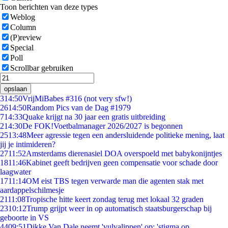
Toon berichten van deze types
Weblog
Column
(P)review
Special
Poll
Scrollbar gebruiken
opslaan
3
14:50
VrijMiBabes #316 (not very sfw!)
26
14:50
Random Pics van de Dag #1979
7
14:33
Quake krijgt na 30 jaar een gratis uitbreiding
2
14:30
De FOK!Voetbalmanager 2026/2027 is begonnen
25
13:48
Meer agressie tegen een andersluidende politieke mening, laat
jij je intimideren?
27
11:52
Amsterdams dierenasiel DOA overspoeld met babykonijntjes
18
11:46
Kabinet geeft bedrijven geen compensatie voor schade door
laagwater
17
11:14
OM eist TBS tegen verwarde man die agenten stak met
aardappelschilmesje
21
11:08
Tropische hitte keert zondag terug met lokaal 32 graden
23
10:12
Trump grijpt weer in op automatisch staatsburgerschap bij
geboorte in VS
44
09:51
Dikke Van Dale neemt 'vulvalippen' op: 'stigma op