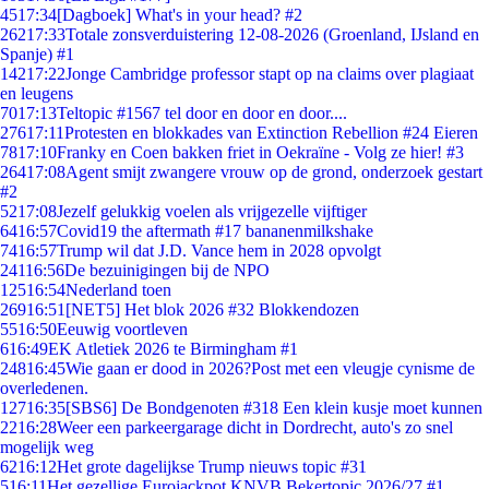
45
17:34
[Dagboek] What's in your head? #2
262
17:33
Totale zonsverduistering 12-08-2026 (Groenland, IJsland en
Spanje) #1
142
17:22
Jonge Cambridge professor stapt op na claims over plagiaat
en leugens
70
17:13
Teltopic #1567 tel door en door en door....
276
17:11
Protesten en blokkades van Extinction Rebellion #24 Eieren
78
17:10
Franky en Coen bakken friet in Oekraïne - Volg ze hier! #3
264
17:08
Agent smijt zwangere vrouw op de grond, onderzoek gestart
#2
52
17:08
Jezelf gelukkig voelen als vrijgezelle vijftiger
64
16:57
Covid19 the aftermath #17 bananenmilkshake
74
16:57
Trump wil dat J.D. Vance hem in 2028 opvolgt
241
16:56
De bezuinigingen bij de NPO
125
16:54
Nederland toen
269
16:51
[NET5] Het blok 2026 #32 Blokkendozen
55
16:50
Eeuwig voortleven
6
16:49
EK Atletiek 2026 te Birmingham #1
248
16:45
Wie gaan er dood in 2026?Post met een vleugje cynisme de
overledenen.
127
16:35
[SBS6] De Bondgenoten #318 Een klein kusje moet kunnen
22
16:28
Weer een parkeergarage dicht in Dordrecht, auto's zo snel
mogelijk weg
62
16:12
Het grote dagelijkse Trump nieuws topic #31
5
16:11
Het gezellige Eurojackpot KNVB Bekertopic 2026/27 #1