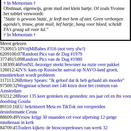
† In Memoriam
†
Obstinaat, eigenwijs, grote muil met klein hartje. Of zoals Yvonne
het subtiel verwoordt:
"Static is gewoon Static, je leeft met hem of niet. Geen verborgen
agenda's, trouw, grote muil, lief hartje, bang voor bloed, scheldt
FA's graag uit voor lul."
† In Memoriam †
Meest gelezen
75309
15:10
VrijMiBabes #316 (not very sfw!)
62091
00:07
Random Pics van de Dag #1979
37749
15:09
Random Pics van de Dag #1980
1383
09:46
PostNL-bezorger steekt bewoner na ruzie over pakket
1260
12:42
VS: kans op Russische aanval op NAVO-land groeit,
munitietekort wordt probleem
1171
13:26
Britney Spears: "Ik geloof dat ik heb gefaald als moeder"
975
09:32
Wegpiraat scheurt met 146 km/u door het centrum van
Amsterdam
932
12:28
Broer 135 keer gestoken en gesneden: zes jaar cel en tbs voor
doodslag Gouda
891
10:16
EU bekritiseert Meta en TikTok om verspreiden
desinformatie Ceuta
886
09:49
Vrouw krijgt 30 maanden cel voor afpersing 12-jarige
misdienaar in kerk
847
09:45
Trailers kijken: de bioscoopreleases van week 32