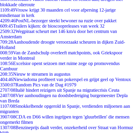
blokkade olieroute
11
09:49
Vrouw krijgt 30 maanden cel voor afpersing 12-jarige
misdienaar in kerk
42
09:46
PostNL-bezorger steekt bewoner na ruzie over pakket
6
09:45
Trailers kijken: de bioscoopreleases van week 32
25
09:32
Wegpiraat scheurt met 146 km/u door het centrum van
Amsterdam
7
09:28
Aanhoudende droogte veroorzaakt scheuren in dijken Zuid-
Holland
0
08:59
Van de Zandschulp overleeft matchpoints, ook Griekspoor
verder in Montreal
1
08:56
Excelsior opent seizoen met ruime zege op promovendus
Cambuur
2
08:35
Nieuw te streamen in augustus
4
04:46
Niewiadoma profiteert van pokerspel en grijpt geel op Ventoux
35
00:07
Random Pics van de Dag #1979
27
07/08
Italië hindert reizigers uit Spanje na migratiecrisis Ceuta
24
07/08
Vier aanhoudingen na doodsbedreiging burgemeester Depla
van Breda
11
07/08
Smokkelbende opgerold in Spanje, verdienden miljoenen aan
migranten
39
07/08
CDA en D66 willen ingrijpen tegen 'gluurbrillen' die mensen
ongemerkt filmen
13
07/08
Benzineprijs daalt verder, onzekerheid over Straat van Hormuz
blijft