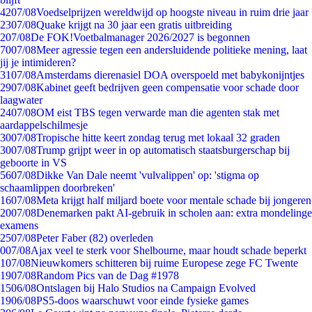
42
07/08
Voedselprijzen wereldwijd op hoogste niveau in ruim drie jaar
23
07/08
Quake krijgt na 30 jaar een gratis uitbreiding
2
07/08
De FOK!Voetbalmanager 2026/2027 is begonnen
70
07/08
Meer agressie tegen een andersluidende politieke mening, laat
jij je intimideren?
31
07/08
Amsterdams dierenasiel DOA overspoeld met babykonijntjes
29
07/08
Kabinet geeft bedrijven geen compensatie voor schade door
laagwater
24
07/08
OM eist TBS tegen verwarde man die agenten stak met
aardappelschilmesje
30
07/08
Tropische hitte keert zondag terug met lokaal 32 graden
30
07/08
Trump grijpt weer in op automatisch staatsburgerschap bij
geboorte in VS
56
07/08
Dikke Van Dale neemt 'vulvalippen' op: 'stigma op
schaamlippen doorbreken'
16
07/08
Meta krijgt half miljard boete voor mentale schade bij jongeren
20
07/08
Denemarken pakt AI-gebruik in scholen aan: extra mondelinge
examens
25
07/08
Peter Faber (82) overleden
0
07/08
Ajax veel te sterk voor Shelbourne, maar houdt schade beperkt
1
07/08
Nieuwkomers schitteren bij ruime Europese zege FC Twente
19
07/08
Random Pics van de Dag #1978
15
06/08
Ontslagen bij Halo Studios na Campaign Evolved
19
06/08
PS5-doos waarschuwt voor einde fysieke games