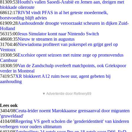
813
09:53
Houthi's vallen Saoedi-Arabië en Jemen aan, dreigen met
blokkade olieroute
686
12:17
RIVM vindt PFAS in al het geteste moedermelk,
borstvoeding blijft advies
619
09:28
Aanhoudende droogte veroorzaakt scheuren in dijken Zuid-
Holland
563
15:00
Jesus Simulator komt naar Nintendo Switch
486
08:35
Nieuw te streamen in augustus
317
04:46
Niewiadoma profiteert van pokerspel en grijpt geel op
Ventoux
193
08:56
Excelsior opent seizoen met ruime zege op promovendus
Cambuur
183
08:59
Van de Zandschulp overleeft matchpoints, ook Griekspoor
verder in Montreal
74
19:57
XR blokkeert A12 ruim twee uur, agent gebeten bij
aanhouding
▼ Advertentie door Refinery89
Lees ook
34
04/08
Ceuta-leider noemt Marokkaanse grensaanval door migranten
'gruweldaad'
41
04/08
Regering VS geeft scholen die 'genderidentiteit' van kinderen
verbergen voor ouders ultimatum
64
03/08
Zetelpeiling: 24 zetels voor Pro en 18 zetels voor D66, FvD,