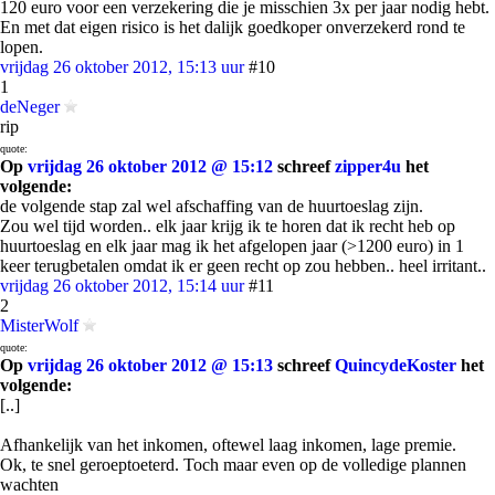
120 euro voor een verzekering die je misschien 3x per jaar nodig hebt.
En met dat eigen risico is het dalijk goedkoper onverzekerd rond te
lopen.
vrijdag 26 oktober 2012, 15:13 uur
#10
1
deNeger
rip
quote:
Op
vrijdag 26 oktober 2012 @ 15:12
schreef
zipper4u
het
volgende:
de volgende stap zal wel afschaffing van de huurtoeslag zijn.
Zou wel tijd worden.. elk jaar krijg ik te horen dat ik recht heb op
huurtoeslag en elk jaar mag ik het afgelopen jaar (>1200 euro) in 1
keer terugbetalen omdat ik er geen recht op zou hebben.. heel irritant..
vrijdag 26 oktober 2012, 15:14 uur
#11
2
MisterWolf
quote:
Op
vrijdag 26 oktober 2012 @ 15:13
schreef
QuincydeKoster
het
volgende:
[..]
Afhankelijk van het inkomen, oftewel laag inkomen, lage premie.
Ok, te snel geroeptoeterd. Toch maar even op de volledige plannen
wachten