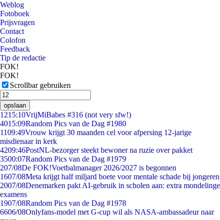
Weblog
Fotoboek
Prijsvragen
Contact
Colofon
Feedback
Tip de redactie
FOK!
FOK!
Scrollbar gebruiken
opslaan
12
15:10
VrijMiBabes #316 (not very sfw!)
40
15:09
Random Pics van de Dag #1980
11
09:49
Vrouw krijgt 30 maanden cel voor afpersing 12-jarige
misdienaar in kerk
42
09:46
PostNL-bezorger steekt bewoner na ruzie over pakket
35
00:07
Random Pics van de Dag #1979
2
07/08
De FOK!Voetbalmanager 2026/2027 is begonnen
16
07/08
Meta krijgt half miljard boete voor mentale schade bij jongeren
20
07/08
Denemarken pakt AI-gebruik in scholen aan: extra mondelinge
examens
19
07/08
Random Pics van de Dag #1978
66
06/08
Onlyfans-model met G-cup wil als NASA-ambassadeur naar