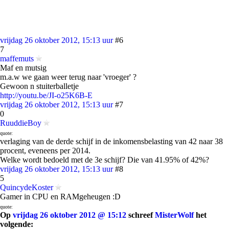
vrijdag 26 oktober 2012, 15:13 uur
#6
7
maffemuts
Maf en mutsig
m.a.w we gaan weer terug naar 'vroeger' ?
Gewoon n stuiterballetje
http://youtu.be/JI-o25K6B-E
vrijdag 26 oktober 2012, 15:13 uur
#7
0
RuuddieBoy
quote:
verlaging van de derde schijf in de inkomensbelasting van 42 naar 38
procent, eveneens per 2014.
Welke wordt bedoeld met de 3e schijf? Die van 41.95% of 42%?
vrijdag 26 oktober 2012, 15:13 uur
#8
5
QuincydeKoster
Gamer in CPU en RAMgeheugen :D
quote:
Op
vrijdag 26 oktober 2012 @ 15:12
schreef
MisterWolf
het
volgende: