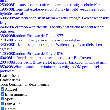
maan
25
06/08
Huisarts per direct uit vak gezet om ernstig alcoholmisbruik
19
06/08
Drone met explosieven bij Duits vliegveld voedt vrees voor
hybride aanval
60
06/08
Waterschappen slaan alarm wegens droogte: Gereedschapskist
leeg
24
06/08
Zorgmedewerkster die 's nachts haar vriend bezocht terecht
ontslagen
38
06/08
Random Pics van de Dag #1977
21
05/08
Tanken in België wordt nóg aantrekkelijker
34
05/08
Dirk sluit supermarkt op de Wallen na golf van diefstal en
agressie
12
05/08
Random Pics van de Dag #1976
6
04/08
Kraftwerk brengt ruimteschip terug naar Eindhoven
20
04/08
Apple vecht Britse eis tot inbouwen backdoor in iCloud aan
85
04/08
'Witte' mannen discrimineren is volgens OM geen enkel
probleem
Laatste items
Laatste items
Toon berichten uit deze thema's
Actueel
Entertainment
Sport
Film & Tv
Games