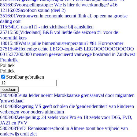
85
16:03
Voorspellingstopic: Wie is hier de weerkundige? #16
121
16:02
Saxofoon sound (deel 2)
35
16:01
Vertrouwen in economie neemt flink af, op een na grootse
daling ooit
1
15:54
LG nas n1t1 - niet zichtbaar bij aansluiten
257
15:50
[Videoland] B&B vol liefde 6de seizoen #1 voor de
vooruitkijkers
180
15:48
Wat is jullie binnenhuistemperatuur? #81 Horrorzomer
275
15:46
Het enige echte LEGO-topic #45 LEGOOOOOOOOOOO
60
15:37
200.000 mensen geëvacueerd vanwege bosbrand in Zuidwest-
Frankrijk
Politiek
Politiek
Scrollbar gebruiken
opslaan
34
04/08
Ceuta-leider noemt Marokkaanse grensaanval door migranten
'gruweldaad'
41
04/08
Regering VS geeft scholen die 'genderidentiteit' van kinderen
verbergen voor ouders ultimatum
64
03/08
Zetelpeiling: 24 zetels voor Pro en 18 zetels voor D66, FvD,
JA21 en PVV
58
02/08
'FvD' Renaissanceschool in Almere toont hoe vrijheid van
onderwijs eruit ziet