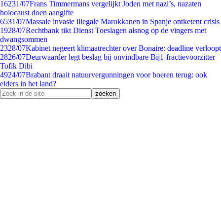
162
31/07
Frans Timmermans vergelijkt Joden met nazi’s, nazaten
holocaust doen aangifte
65
31/07
Massale invasie illegale Marokkanen in Spanje ontketent crisis
19
28/07
Rechtbank tikt Dienst Toeslagen alsnog op de vingers met
dwangsommen
23
28/07
Kabinet negeert klimaatrechter over Bonaire: deadline verloopt
28
26/07
Deurwaarder legt beslag bij onvindbare Bij1-fractievoorzitter
Tofik Dibi
49
24/07
Brabant draait natuurvergunningen voor boeren terug: ook
elders in het land?