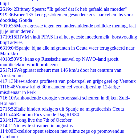
blijft
26
19:42
Britney Spears: "Ik geloof dat ik heb gefaald als moeder"
9
19:36
Broer 135 keer gestoken en gesneden: zes jaar cel en tbs voor
doodslag Gouda
70
19:35
Meer agressie tegen een andersluidende politieke mening, laat
jij je intimideren?
17
19:15
RIVM vindt PFAS in al het geteste moedermelk, borstvoeding
blijft advies
63
19:04
Spanje: bijna alle migranten in Ceuta weer teruggekeerd naar
Marokko
40
18:50
VS: kans op Russische aanval op NAVO-land groeit,
munitietekort wordt probleem
25
17:16
Wegpiraat scheurt met 146 km/u door het centrum van
Amsterdam
4
17:13
Niewiadoma profiteert van pokerspel en grijpt geel op Ventoux
11
16:48
Vrouw krijgt 30 maanden cel voor afpersing 12-jarige
misdienaar in kerk
7
16:10
Aanhoudende droogte veroorzaakt scheuren in dijken Zuid-
Holland
27
15:52
Italië hindert reizigers uit Spanje na migratiecrisis Ceuta
40
15:46
Random Pics van de Dag #1980
23
14:17
Long live the 7th of October
2
14:11
Nieuw te streamen in augustus
1
14:08
Excelsior opent seizoen met ruime zege op promovendus
Cambuur