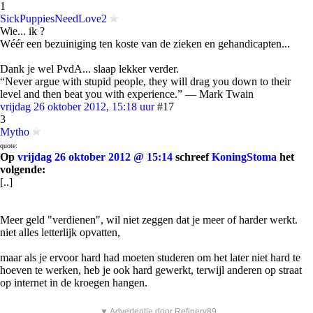
1
SickPuppiesNeedLove2
Wie... ik ?
Wéér een bezuiniging ten koste van de zieken en gehandicapten...
Dank je wel PvdA... slaap lekker verder.
“Never argue with stupid people, they will drag you down to their
level and then beat you with experience.” ― Mark Twain
vrijdag 26 oktober 2012, 15:18 uur
#17
3
Mytho
quote:
Op
vrijdag 26 oktober 2012 @ 15:14
schreef
KoningStoma
het
volgende:
[..]
Meer geld "verdienen", wil niet zeggen dat je meer of harder werkt.
niet alles letterlijk opvatten,
maar als je ervoor hard had moeten studeren om het later niet hard te
hoeven te werken, heb je ook hard gewerkt, terwijl anderen op straat
op internet in de kroegen hangen.
▼ Advertentie door Refinery89