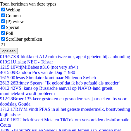
Toon berichten van deze types
Weblog
Column
(P)review
Special
Poll
Scrollbar gebruiken
opslaan
0
19:57
XR blokkeert A12 ruim twee uur, agent gebeten bij aanhouding
0
19:21
Uitslag NEC - Telstar
12
15:10
VrijMiBabes #316 (not very sfw!)
40
15:09
Random Pics van de Dag #1980
16
15:00
Jesus Simulator komt naar Nintendo Switch
26
13:26
Britney Spears: "Ik geloof dat ik heb gefaald als moeder"
40
12:42
VS: kans op Russische aanval op NAVO-land groeit,
munitietekort wordt probleem
9
12:28
Broer 135 keer gestoken en gesneden: zes jaar cel en tbs voor
doodslag Gouda
17
12:17
RIVM vindt PFAS in al het geteste moedermelk, borstvoeding
blijft advies
48
10:16
EU bekritiseert Meta en TikTok om verspreiden desinformatie
Ceuta
38
09:53
Houthi's vallen Saoedi-Arabië en Jemen aan, dreigen met