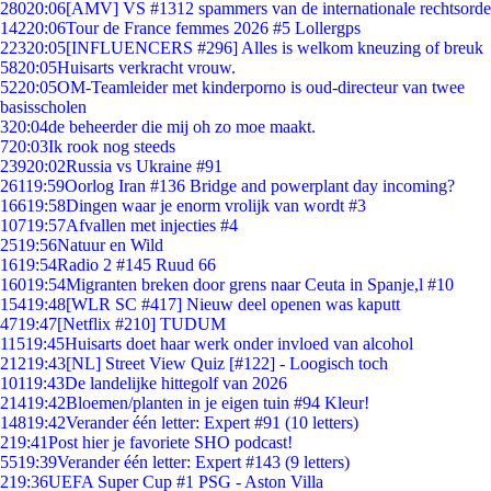
280
20:06
[AMV] VS #1312 spammers van de internationale rechtsorde
142
20:06
Tour de France femmes 2026 #5 Lollergps
223
20:05
[INFLUENCERS #296] Alles is welkom kneuzing of breuk
58
20:05
Huisarts verkracht vrouw.
52
20:05
OM-Teamleider met kinderporno is oud-directeur van twee
basisscholen
3
20:04
de beheerder die mij oh zo moe maakt.
7
20:03
Ik rook nog steeds
239
20:02
Russia vs Ukraine #91
261
19:59
Oorlog Iran #136 Bridge and powerplant day incoming?
166
19:58
Dingen waar je enorm vrolijk van wordt #3
107
19:57
Afvallen met injecties #4
25
19:56
Natuur en Wild
16
19:54
Radio 2 #145 Ruud 66
160
19:54
Migranten breken door grens naar Ceuta in Spanje,l #10
154
19:48
[WLR SC #417] Nieuw deel openen was kaputt
47
19:47
[Netflix #210] TUDUM
115
19:45
Huisarts doet haar werk onder invloed van alcohol
212
19:43
[NL] Street View Quiz [#122] - Loogisch toch
101
19:43
De landelijke hittegolf van 2026
214
19:42
Bloemen/planten in je eigen tuin #94 Kleur!
148
19:42
Verander één letter: Expert #91 (10 letters)
2
19:41
Post hier je favoriete SHO podcast!
55
19:39
Verander één letter: Expert #143 (9 letters)
2
19:36
UEFA Super Cup #1 PSG - Aston Villa