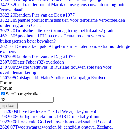
34
22:32
Ceuta-leider noemt Marokkaanse grensaanval door migranten
'gruweldaad'
38
22:29
Random Pics van de Dag #1977
38
22:28
Spaanse politie: minstens tien voor terrorisme veroordeelden
onder migranten Ceuta
30
22:20
Tropische hitte keert zondag terug met lokaal 32 graden
46
21:30
Spoedberaad EU na crisis Ceuta, moeten we onze
buitengrenzen beter bewaken?
20
21:01
Denemarken pakt AI-gebruik in scholen aan: extra mondelinge
examens
35
07/08
Random Pics van de Dag #1979
25
07/08
Peter Faber (82) overleden
24
07/08
'Zwarte weduwes' in Rusland trouwen soldaten voor
overlijdensuitkering
15
07/08
Ontslagen bij Halo Studios na Campaign Evolved
Forum
Forum
Scrollbar gebruiken
opslaan
118
20:09
[Live Eredivisie #1785] We zijn begonnen!
193
20:08
Oorlog in Oekraïne #1318 Drone baby drone
102
20:08
Hoe denkt God echt over homo-seksualiteit? deel 4
26
20:07
Twee zwaargewonden bij eenzijdig ongeval Zeeland.