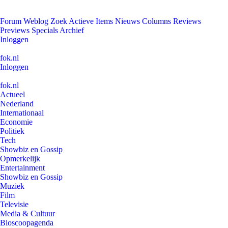
Forum
Weblog
Zoek
Actieve Items
Nieuws
Columns
Reviews
Previews
Specials
Archief
Inloggen
fok.nl
Inloggen
fok.nl
Actueel
Nederland
Internationaal
Economie
Politiek
Tech
Showbiz en Gossip
Opmerkelijk
Entertainment
Showbiz en Gossip
Muziek
Film
Televisie
Media & Cultuur
Bioscoopagenda