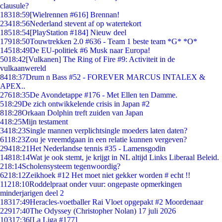
clausule?
183
18:59
[Wielrennen #616] Brennan!
234
18:56
Nederland stevent af op watertekort
185
18:54
[PlayStation #184] Nieuw deel
179
18:50
Touwtrekken 2.0 #636 - Team 1 beste team *G* *O*
145
18:49
De EU-politiek #6 Musk naar Europa!
50
18:42
[Vulkanen] The Ring of Fire #9: Activiteit in de
vulkaanwereld
84
18:37
Drum n Bass #52 - FOREVER MARCUS INTALEX &
APEX..
276
18:35
De Avondetappe #176 - Met Ellen ten Damme.
5
18:29
De zich ontwikkelende crisis in Japan #2
8
18:28
Orkaan Dolphin treft zuiden van Japan
4
18:25
Mijn testament
34
18:23
Single mannen verplichtsingle moeders laten daten?
61
18:23
Zou je vreemdgaan in een relatie kunnen vergeven?
294
18:21
Het Nederlandse tennis #35 - Lamensgodin
148
18:14
Wat je ook stemt, je krijgt in NL altijd Links Liberaal Beleid.
2
18:14
Scholensysteem tegenwoordig?
62
18:12
Zeikhoek #12 Het moet niet gekker worden # echt !!
112
18:10
Roddelpraat onder vuur: ongepaste opmerkingen
minderjarigen deel 2
183
17:49
Heracles-voetballer Rai Vloet opgepakt #2 Moordenaar
229
17:40
The Odyssey (Christopher Nolan) 17 juli 2026
103
17:36
[La Liga #177]