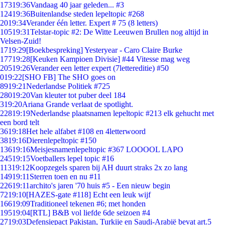
173
19:36
Vandaag 40 jaar geleden... #3
124
19:36
Buitenlandse steden lepeltopic #268
20
19:34
Verander één letter. Expert # 75 (8 letters)
105
19:31
Telstar-topic #2: De Witte Leeuwen Brullen nog altijd in
Velsen-Zuid!
17
19:29
[Boekbespreking] Yesteryear - Caro Claire Burke
177
19:28
[Keuken Kampioen Divisie] #44 Vitesse mag weg
205
19:26
Verander een letter expert (7lettereditie) #50
0
19:22
[SHO FB] The SHO goes on
89
19:21
Nederlandse Politiek #725
280
19:20
Van kleuter tot puber deel 184
3
19:20
Ariana Grande verlaat de spotlight.
228
19:19
Nederlandse plaatsnamen lepeltopic #213 elk gehucht met
een bord telt
36
19:18
Het hele alfabet #108 en 4letterwoord
38
19:16
Dierenlepeltopic #150
136
19:16
Meisjesnamenlepeltopic #367 LOOOOL LAPO
245
19:15
Voetballers lepel topic #16
113
19:12
Koopzegels sparen bij AH duurt straks 2x zo lang
149
19:11
Sterren toen en nu #11
226
19:11
archito's jaren '70 huis #5 - Een nieuw begin
72
19:10
[HAZES-gate #118] Echt een leuk wijf
166
19:09
Traditioneel tekenen #6; met honden
195
19:04
[RTL] B&B vol liefde 6de seizoen #4
27
19:03
Defensiepact Pakistan, Turkije en Saudi-Arabië bevat art.5