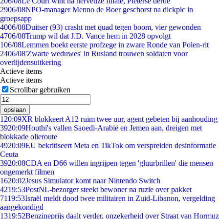
2
06/08
Le Court wint na nerveuze finale, Pieterse derde
29
06/08
NPO-manager Menno de Boer geschorst na dickpic in
groepsapp
40
06/08
Duitser (93) crasht met quad tegen boom, vier gewonden
47
06/08
Trump wil dat J.D. Vance hem in 2028 opvolgt
1
06/08
Lemmen boekt eerste profzege in zware Ronde van Polen-rit
24
06/08
'Zwarte weduwes' in Rusland trouwen soldaten voor
overlijdensuitkering
Actieve items
Actieve items
Scrollbar gebruiken
opslaan
1
20:09
XR blokkeert A12 ruim twee uur, agent gebeten bij aanhouding
39
20:09
Houthi's vallen Saoedi-Arabië en Jemen aan, dreigen met
blokkade olieroute
49
20:09
EU bekritiseert Meta en TikTok om verspreiden desinformatie
Ceuta
39
20:08
CDA en D66 willen ingrijpen tegen 'gluurbrillen' die mensen
ongemerkt filmen
16
20:02
Jesus Simulator komt naar Nintendo Switch
42
19:53
PostNL-bezorger steekt bewoner na ruzie over pakket
71
19:53
Israël meldt dood twee militairen in Zuid-Libanon, vergelding
aangekondigd
13
19:52
Benzineprijs daalt verder, onzekerheid over Straat van Hormuz