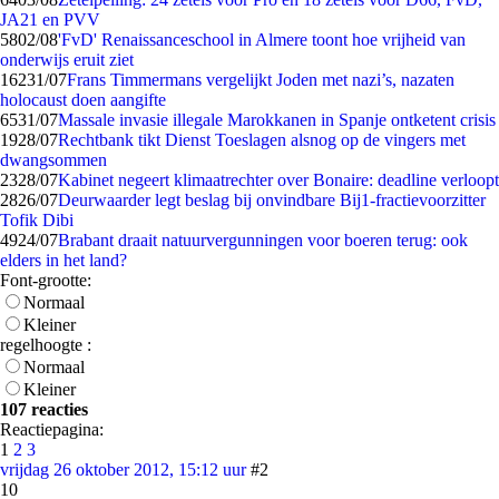
JA21 en PVV
58
02/08
'FvD' Renaissanceschool in Almere toont hoe vrijheid van
onderwijs eruit ziet
162
31/07
Frans Timmermans vergelijkt Joden met nazi’s, nazaten
holocaust doen aangifte
65
31/07
Massale invasie illegale Marokkanen in Spanje ontketent crisis
19
28/07
Rechtbank tikt Dienst Toeslagen alsnog op de vingers met
dwangsommen
23
28/07
Kabinet negeert klimaatrechter over Bonaire: deadline verloopt
28
26/07
Deurwaarder legt beslag bij onvindbare Bij1-fractievoorzitter
Tofik Dibi
49
24/07
Brabant draait natuurvergunningen voor boeren terug: ook
elders in het land?
Font-grootte:
Normaal
Kleiner
regelhoogte :
Normaal
Kleiner
107 reacties
Reactiepagina:
1
2
3
vrijdag 26 oktober 2012, 15:12 uur
#2
10