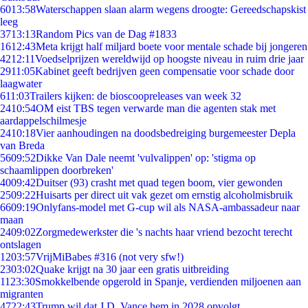
60
13:58
Waterschappen slaan alarm wegens droogte: Gereedschapskist
leeg
37
13:13
Random Pics van de Dag #1833
16
12:43
Meta krijgt half miljard boete voor mentale schade bij jongeren
42
12:11
Voedselprijzen wereldwijd op hoogste niveau in ruim drie jaar
29
11:05
Kabinet geeft bedrijven geen compensatie voor schade door
laagwater
6
11:03
Trailers kijken: de bioscoopreleases van week 32
24
10:54
OM eist TBS tegen verwarde man die agenten stak met
aardappelschilmesje
24
10:18
Vier aanhoudingen na doodsbedreiging burgemeester Depla
van Breda
56
09:52
Dikke Van Dale neemt 'vulvalippen' op: 'stigma op
schaamlippen doorbreken'
40
09:42
Duitser (93) crasht met quad tegen boom, vier gewonden
25
09:22
Huisarts per direct uit vak gezet om ernstig alcoholmisbruik
66
09:19
Onlyfans-model met G-cup wil als NASA-ambassadeur naar
maan
24
09:02
Zorgmedewerkster die 's nachts haar vriend bezocht terecht
ontslagen
12
03:57
VrijMiBabes #316 (not very sfw!)
23
03:02
Quake krijgt na 30 jaar een gratis uitbreiding
11
23:30
Smokkelbende opgerold in Spanje, verdienden miljoenen aan
migranten
47
22:43
Trump wil dat J.D. Vance hem in 2028 opvolgt