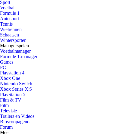
Sport
Voetbal
Formule 1
Autosport
Tennis
Wielrennen
Schaatsen
Wintersporten
Managerspelen
Voetbalmanager
Formule 1-manager
Games
PC
Playstation 4
Xbox One
Nintendo Switch
Xbox Series X|S
PlayStation 5
Film & TV
Film
Televisie
Trailers en Videos
Bioscoopagenda
Forum
Meer