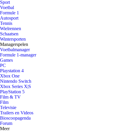
Sport
Voetbal
Formule 1
Autosport
Tennis
Wielrennen
Schaatsen
Wintersporten
Managerspelen
Voetbalmanager
Formule 1-manager
Games
PC
Playstation 4
Xbox One
Nintendo Switch
Xbox Series X|S
PlayStation 5
Film & TV
Film
Televisie
Trailers en Videos
Bioscoopagenda
Forum
Meer