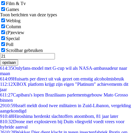
Film & Tv
Games
Toon berichten van deze types
Weblog
Column
(P)review
Special
Poll
Scrollbar gebruiken
opslaan
6
14:35
Onlyfans-model met G-cup wil als NASA-ambassadeur naar
maan
6
14:09
Huisarts per direct uit vak gezet om ernstig alcoholmisbruik
1
12:12
XBOX platform krijgt zijn eigen "Platinum" achievements dit
jaar
6
11:27
Capibara's lopen Braziliaans parlementsgebouw Mato Grosso
binnen
29
10:59
Israël meldt dood twee militairen in Zuid-Libanon, vergelding
aangekondigd
9
10:48
Hiroshima herdenkt slachtoffers atoombom, 81 jaar later
8
10:32
Drone met explosieven bij Duits vliegveld voedt vrees voor
hybride aanval
26
10:28
Wakker Dier dient klacht in tegen insectenfabriek Protix om