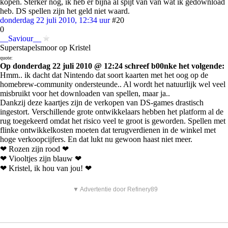
kopen. Sterker nog, ik heb er bijna al spijt van van wat ik gedownload
heb. DS spellen zijn het geld niet waard.
donderdag 22 juli 2010, 12:34 uur
#20
0
__Saviour__
Superstapelsmoor op Kristel
quote:
Op donderdag 22 juli 2010 @ 12:24 schreef b00nke het volgende:
Hmm.. ik dacht dat Nintendo dat soort kaarten met het oog op de
homebrew-community ondersteunde.. Al wordt het natuurlijk wel veel
misbruikt voor het downloaden van spellen, maar ja..
Dankzij deze kaartjes zijn de verkopen van DS-games drastisch
ingestort. Verschillende grote ontwikkelaars hebben het platform al de
rug toegekeerd omdat het risico veel te groot is geworden. Spellen met
flinke ontwikkelkosten moeten dat terugverdienen in de winkel met
hoge verkoopcijfers. En dat lukt nu gewoon haast niet meer.
❤ Rozen zijn rood ❤
❤ Viooltjes zijn blauw ❤
❤ Kristel, ik hou van jou! ❤
▼ Advertentie door Refinery89