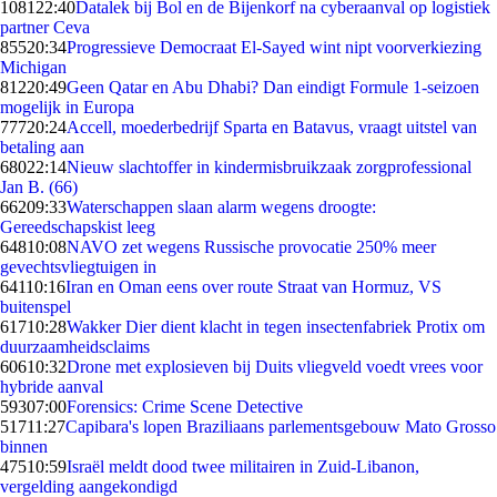
1081
22:40
Datalek bij Bol en de Bijenkorf na cyberaanval op logistiek
partner Ceva
855
20:34
Progressieve Democraat El-Sayed wint nipt voorverkiezing
Michigan
812
20:49
Geen Qatar en Abu Dhabi? Dan eindigt Formule 1-seizoen
mogelijk in Europa
777
20:24
Accell, moederbedrijf Sparta en Batavus, vraagt uitstel van
betaling aan
680
22:14
Nieuw slachtoffer in kindermisbruikzaak zorgprofessional
Jan B. (66)
662
09:33
Waterschappen slaan alarm wegens droogte:
Gereedschapskist leeg
648
10:08
NAVO zet wegens Russische provocatie 250% meer
gevechtsvliegtuigen in
641
10:16
Iran en Oman eens over route Straat van Hormuz, VS
buitenspel
617
10:28
Wakker Dier dient klacht in tegen insectenfabriek Protix om
duurzaamheidsclaims
606
10:32
Drone met explosieven bij Duits vliegveld voedt vrees voor
hybride aanval
593
07:00
Forensics: Crime Scene Detective
517
11:27
Capibara's lopen Braziliaans parlementsgebouw Mato Grosso
binnen
475
10:59
Israël meldt dood twee militairen in Zuid-Libanon,
vergelding aangekondigd