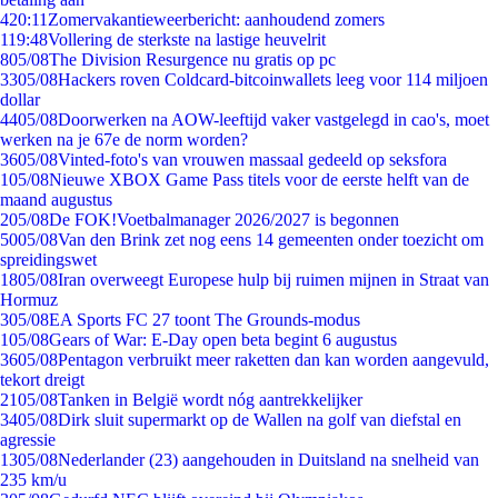
4
20:11
Zomervakantieweerbericht: aanhoudend zomers
1
19:48
Vollering de sterkste na lastige heuvelrit
8
05/08
The Division Resurgence nu gratis op pc
33
05/08
Hackers roven Coldcard-bitcoinwallets leeg voor 114 miljoen
dollar
44
05/08
Doorwerken na AOW-leeftijd vaker vastgelegd in cao's, moet
werken na je 67e de norm worden?
36
05/08
Vinted-foto's van vrouwen massaal gedeeld op seksfora
1
05/08
Nieuwe XBOX Game Pass titels voor de eerste helft van de
maand augustus
2
05/08
De FOK!Voetbalmanager 2026/2027 is begonnen
50
05/08
Van den Brink zet nog eens 14 gemeenten onder toezicht om
spreidingswet
18
05/08
Iran overweegt Europese hulp bij ruimen mijnen in Straat van
Hormuz
3
05/08
EA Sports FC 27 toont The Grounds-modus
1
05/08
Gears of War: E-Day open beta begint 6 augustus
36
05/08
Pentagon verbruikt meer raketten dan kan worden aangevuld,
tekort dreigt
21
05/08
Tanken in België wordt nóg aantrekkelijker
34
05/08
Dirk sluit supermarkt op de Wallen na golf van diefstal en
agressie
13
05/08
Nederlander (23) aangehouden in Duitsland na snelheid van
235 km/u