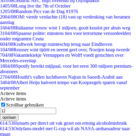
3
05/08
Gedurfd NEC blijft overeind bij Olympiakos
14
05/08
Long live the 7th of October
12
05/08
Random Pics van de Dag #1976
20
04/08
OM: vierde verdachte (18) vast op verdenking van beramen
aanslag
16
04/08
Italiaanse vrouw wint 1 miljoen, gooit kraslot per abuis weg
31
04/08
Spaanse politie: minstens tien voor terrorisme veroordeelden
onder migranten Ceuta
6
04/08
Kraftwerk brengt ruimteschip terug naar Eindhoven
1
04/08
Reusser wint tijdrit en neemt geel over, Nooijen knap tweede
7
04/08
Vakantiekiekje Verstappen en Wolff voedt geruchten over
Mercedes-overstap
18
04/08
Spotify bereikt mijlpaal, voor het eerst 300 miljoen premium-
abonnees
27
04/08
Houthi's vallen luchthaven Najran in Saoedi-Arabië aan
34
04/08
Albert Heijn halveert tempo van Koopzegels sparen vanaf
september
Actieve items
Actieve items
Scrollbar gebruiken
opslaan
6
14:53
Huisarts per direct uit vak gezet om ernstig alcoholmisbruik
6
14:53
Onlyfans-model met G-cup wil als NASA-ambassadeur naar
maan