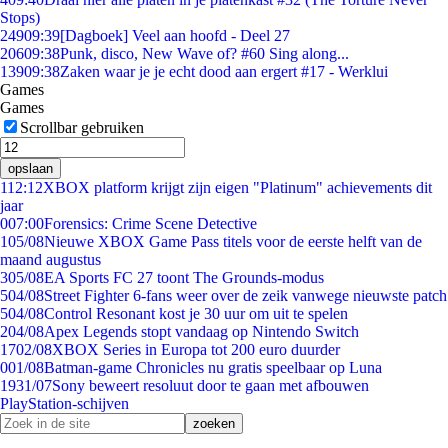
Stops)
249
09:39
[Dagboek] Veel aan hoofd - Deel 27
206
09:38
Punk, disco, New Wave of? #60 Sing along...
139
09:38
Zaken waar je je echt dood aan ergert #17 - Werklui
Games
Games
Scrollbar gebruiken
opslaan
1
12:12
XBOX platform krijgt zijn eigen "Platinum" achievements dit
jaar
0
07:00
Forensics: Crime Scene Detective
1
05/08
Nieuwe XBOX Game Pass titels voor de eerste helft van de
maand augustus
3
05/08
EA Sports FC 27 toont The Grounds-modus
5
04/08
Street Fighter 6-fans weer over de zeik vanwege nieuwste patch
5
04/08
Control Resonant kost je 30 uur om uit te spelen
2
04/08
Apex Legends stopt vandaag op Nintendo Switch
17
02/08
XBOX Series in Europa tot 200 euro duurder
0
01/08
Batman-game Chronicles nu gratis speelbaar op Luna
19
31/07
Sony beweert resoluut door te gaan met afbouwen
PlayStation-schijven