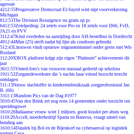
agressie
42
12:55
Progressieve Democraat El-Sayed wint nipt voorverkiezing
Michigan
8
12:53
The Division Resurgence nu gratis op pc
64
12:53
Zetelpeiling: 24 zetels voor Pro en 18 zetels voor D66, FvD,
JA21 en PVV
31
12:47
Kind overleden na aanrijding door AH-bestelbus in Dordrecht
49
12:44
Man (25) sterft nadat hij lijm als condoom gebruikt
5
12:43
Litouwen vindt opnieuw migrantentunnel onder grens met Wit-
Rusland
1
12:20
XBOX platform krijgt zijn eigen "Platinum" achievements dit
jaar
36
11:55
Vinted-foto's van vrouwen massaal gedeeld op seksfora
19
11:52
Zorgmedewerkster die 's nachts haar vriend bezocht terecht
ontslagen
5
11:13
Nieuw slachtoffer in kindermisbruikzaak zorgprofessional Jan
B. (66)
33
11:13
Random Pics van de Dag #1977
50
10:45
Van den Brink zet nog eens 14 gemeenten onder toezicht om
spreidingswet
16
10:26
Italiaanse vrouw wint 1 miljoen, gooit kraslot per abuis weg
11
10:20
Accell, moederbedrijf Sparta en Batavus, vraagt uitstel van
betaling aan
16
10:14
Datalek bij Bol en de Bijenkorf na cyberaanval op logistiek
partner Ceva