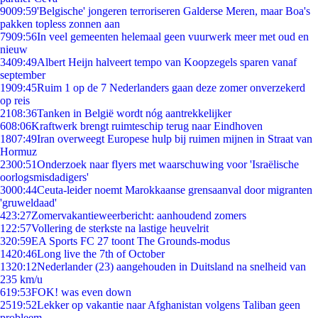
90
09:59
'Belgische' jongeren terroriseren Galderse Meren, maar Boa's
pakken topless zonnen aan
79
09:56
In veel gemeenten helemaal geen vuurwerk meer met oud en
nieuw
34
09:49
Albert Heijn halveert tempo van Koopzegels sparen vanaf
september
19
09:45
Ruim 1 op de 7 Nederlanders gaan deze zomer onverzekerd
op reis
21
08:36
Tanken in België wordt nóg aantrekkelijker
6
08:06
Kraftwerk brengt ruimteschip terug naar Eindhoven
18
07:49
Iran overweegt Europese hulp bij ruimen mijnen in Straat van
Hormuz
23
00:51
Onderzoek naar flyers met waarschuwing voor 'Israëlische
oorlogsmisdadigers'
30
00:44
Ceuta-leider noemt Marokkaanse grensaanval door migranten
'gruweldaad'
4
23:27
Zomervakantieweerbericht: aanhoudend zomers
1
22:57
Vollering de sterkste na lastige heuvelrit
3
20:59
EA Sports FC 27 toont The Grounds-modus
14
20:46
Long live the 7th of October
13
20:12
Nederlander (23) aangehouden in Duitsland na snelheid van
235 km/u
6
19:53
FOK! was even down
25
19:52
Lekker op vakantie naar Afghanistan volgens Taliban geen
probleem