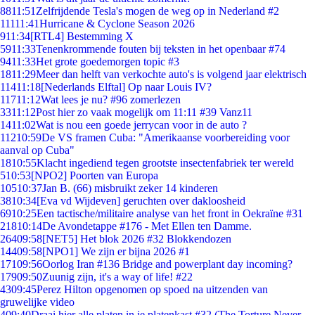
88
11:51
Zelfrijdende Tesla's mogen de weg op in Nederland #2
111
11:41
Hurricane & Cyclone Season 2026
9
11:34
[RTL4] Bestemming X
59
11:33
Tenenkrommende fouten bij teksten in het openbaar #74
94
11:33
Het grote goedemorgen topic #3
18
11:29
Meer dan helft van verkochte auto's is volgend jaar elektrisch
114
11:18
[Nederlands Elftal] Op naar Louis IV?
117
11:12
Wat lees je nu? #96 zomerlezen
33
11:12
Post hier zo vaak mogelijk om 11:11 #39 Vanz11
14
11:02
Wat is nou een goede jerrycan voor in de auto ?
112
10:59
De VS framen Cuba: "Amerikaanse voorbereiding voor
aanval op Cuba"
18
10:55
Klacht ingediend tegen grootste insectenfabriek ter wereld
5
10:53
[NPO2] Poorten van Europa
105
10:37
Jan B. (66) misbruikt zeker 14 kinderen
38
10:34
[Eva vd Wijdeven] geruchten over dakloosheid
69
10:25
Een tactische/militaire analyse van het front in Oekraïne #31
218
10:14
De Avondetappe #176 - Met Ellen ten Damme.
264
09:58
[NET5] Het blok 2026 #32 Blokkendozen
144
09:58
[NPO1] We zijn er bijna 2026 #1
171
09:56
Oorlog Iran #136 Bridge and powerplant day incoming?
179
09:50
Zuunig zijn, it's a way of life! #22
43
09:45
Perez Hilton opgenomen op spoed na uitzenden van
gruwelijke video
4
09:40
Draai hier alle platen in je platenkast #32 (The Torture Never