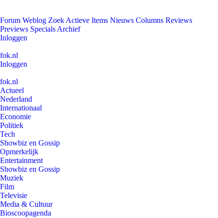
Forum
Weblog
Zoek
Actieve Items
Nieuws
Columns
Reviews
Previews
Specials
Archief
Inloggen
fok.nl
Inloggen
fok.nl
Actueel
Nederland
Internationaal
Economie
Politiek
Tech
Showbiz en Gossip
Opmerkelijk
Entertainment
Showbiz en Gossip
Muziek
Film
Televisie
Media & Cultuur
Bioscoopagenda