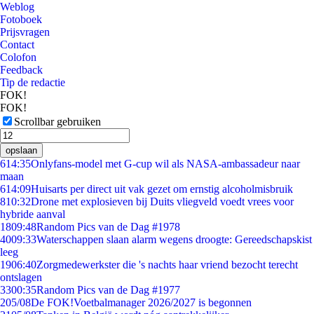
Weblog
Fotoboek
Prijsvragen
Contact
Colofon
Feedback
Tip de redactie
FOK!
FOK!
Scrollbar gebruiken
opslaan
6
14:35
Onlyfans-model met G-cup wil als NASA-ambassadeur naar
maan
6
14:09
Huisarts per direct uit vak gezet om ernstig alcoholmisbruik
8
10:32
Drone met explosieven bij Duits vliegveld voedt vrees voor
hybride aanval
18
09:48
Random Pics van de Dag #1978
40
09:33
Waterschappen slaan alarm wegens droogte: Gereedschapskist
leeg
19
06:40
Zorgmedewerkster die 's nachts haar vriend bezocht terecht
ontslagen
33
00:35
Random Pics van de Dag #1977
2
05/08
De FOK!Voetbalmanager 2026/2027 is begonnen