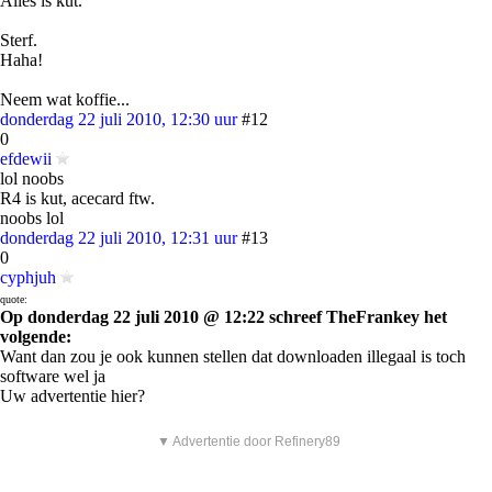
Alles is kut.
Sterf.
Haha!
Neem wat koffie...
donderdag 22 juli 2010, 12:30 uur
#12
0
efdewii
lol noobs
R4 is kut, acecard ftw.
noobs lol
donderdag 22 juli 2010, 12:31 uur
#13
0
cyphjuh
quote:
Op donderdag 22 juli 2010 @ 12:22 schreef TheFrankey het
volgende:
Want dan zou je ook kunnen stellen dat downloaden illegaal is toch
software wel ja
Uw advertentie hier?
▼ Advertentie door Refinery89