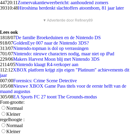
447
20:11
Zomervakantieweerbericht: aanhoudend zomers
393
10:48
Hiroshima herdenkt slachtoffers atoombom, 81 jaar later
▼ Advertentie door Refinery89
Lees ook
18
18/07
De familie Broekeduinen en de Nintendo DS
9
18/07
GoldenEye 007 naar de Nintendo 3DS?
3
13/07
Nintendo-topman is dol op verrassingen
7
01/07
Nintendo: nieuwe characters nodig, maar niet op iPad
2
29/06
Makers Harvest Moon blij met Nintendo 3DS
21
14/05
Nintendo klaagt R4-verkoper aan
1
12:12
XBOX platform krijgt zijn eigen "Platinum" achievements dit
jaar
0
07:00
Forensics: Crime Scene Detective
1
05/08
Nieuwe XBOX Game Pass titels voor de eerste helft van de
maand augustus
3
05/08
EA Sports FC 27 toont The Grounds-modus
Font-grootte:
Normaal
Kleiner
regelhoogte :
Normaal
Kleiner