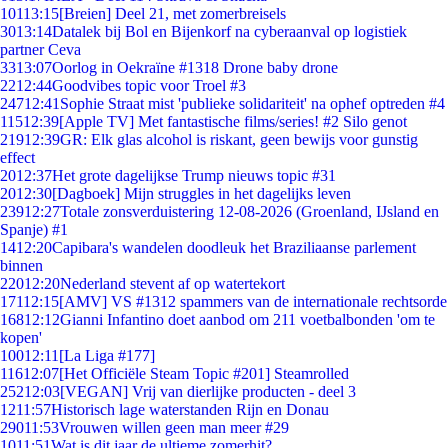
101
13:15
[Breien] Deel 21, met zomerbreisels
30
13:14
Datalek bij Bol en Bijenkorf na cyberaanval op logistiek
partner Ceva
33
13:07
Oorlog in Oekraïne #1318 Drone baby drone
22
12:44
Goodvibes topic voor Troel #3
247
12:41
Sophie Straat mist 'publieke solidariteit' na ophef optreden #4
115
12:39
[Apple TV] Met fantastische films/series! #2 Silo genot
219
12:39
GR: Elk glas alcohol is riskant, geen bewijs voor gunstig
effect
20
12:37
Het grote dagelijkse Trump nieuws topic #31
20
12:30
[Dagboek] Mijn struggles in het dagelijks leven
239
12:27
Totale zonsverduistering 12-08-2026 (Groenland, IJsland en
Spanje) #1
14
12:20
Capibara's wandelen doodleuk het Braziliaanse parlement
binnen
220
12:20
Nederland stevent af op watertekort
171
12:15
[AMV] VS #1312 spammers van de internationale rechtsorde
168
12:12
Gianni Infantino doet aanbod om 211 voetbalbonden 'om te
kopen'
100
12:11
[La Liga #177]
116
12:07
[Het Officiële Steam Topic #201] Steamrolled
252
12:03
[VEGAN] Vrij van dierlijke producten - deel 3
12
11:57
Historisch lage waterstanden Rijn en Donau
290
11:53
Vrouwen willen geen man meer #29
10
11:51
Wat is dit jaar de ultieme zomerhit?