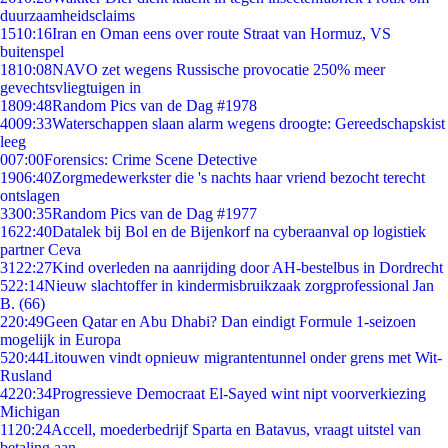
duurzaamheidsclaims
15
10:16
Iran en Oman eens over route Straat van Hormuz, VS
buitenspel
18
10:08
NAVO zet wegens Russische provocatie 250% meer
gevechtsvliegtuigen in
18
09:48
Random Pics van de Dag #1978
40
09:33
Waterschappen slaan alarm wegens droogte: Gereedschapskist
leeg
0
07:00
Forensics: Crime Scene Detective
19
06:40
Zorgmedewerkster die 's nachts haar vriend bezocht terecht
ontslagen
33
00:35
Random Pics van de Dag #1977
16
22:40
Datalek bij Bol en de Bijenkorf na cyberaanval op logistiek
partner Ceva
31
22:27
Kind overleden na aanrijding door AH-bestelbus in Dordrecht
5
22:14
Nieuw slachtoffer in kindermisbruikzaak zorgprofessional Jan
B. (66)
2
20:49
Geen Qatar en Abu Dhabi? Dan eindigt Formule 1-seizoen
mogelijk in Europa
5
20:44
Litouwen vindt opnieuw migrantentunnel onder grens met Wit-
Rusland
42
20:34
Progressieve Democraat El-Sayed wint nipt voorverkiezing
Michigan
11
20:24
Accell, moederbedrijf Sparta en Batavus, vraagt uitstel van
betaling aan