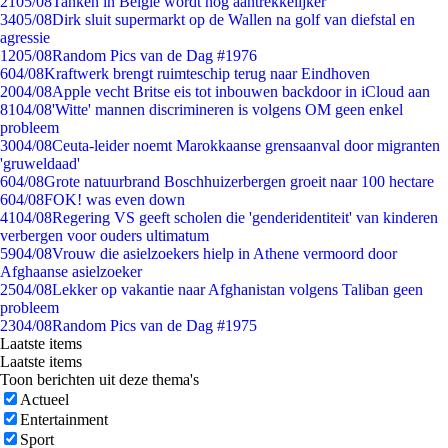
21
05/08
Tanken in België wordt nóg aantrekkelijker
34
05/08
Dirk sluit supermarkt op de Wallen na golf van diefstal en
agressie
12
05/08
Random Pics van de Dag #1976
6
04/08
Kraftwerk brengt ruimteschip terug naar Eindhoven
20
04/08
Apple vecht Britse eis tot inbouwen backdoor in iCloud aan
81
04/08
'Witte' mannen discrimineren is volgens OM geen enkel
probleem
30
04/08
Ceuta-leider noemt Marokkaanse grensaanval door migranten
'gruweldaad'
6
04/08
Grote natuurbrand Boschhuizerbergen groeit naar 100 hectare
6
04/08
FOK! was even down
41
04/08
Regering VS geeft scholen die 'genderidentiteit' van kinderen
verbergen voor ouders ultimatum
59
04/08
Vrouw die asielzoekers hielp in Athene vermoord door
Afghaanse asielzoeker
25
04/08
Lekker op vakantie naar Afghanistan volgens Taliban geen
probleem
23
04/08
Random Pics van de Dag #1975
Laatste items
Laatste items
Toon berichten uit deze thema's
Actueel
Entertainment
Sport