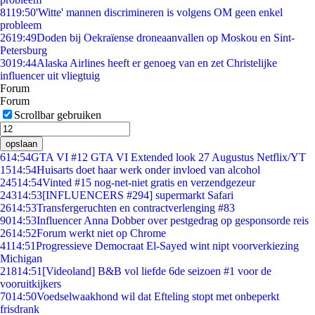
81
19:50
'Witte' mannen discrimineren is volgens OM geen enkel
probleem
26
19:49
Doden bij Oekraïense droneaanvallen op Moskou en Sint-
Petersburg
30
19:44
Alaska Airlines heeft er genoeg van en zet Christelijke
influencer uit vliegtuig
Forum
Forum
Scrollbar gebruiken
opslaan
6
14:54
GTA VI #12 GTA VI Extended look 27 Augustus Netflix/YT
15
14:54
Huisarts doet haar werk onder invloed van alcohol
245
14:54
Vinted #15 nog-net-niet gratis en verzendgezeur
243
14:53
[INFLUENCERS #294] supermarkt Safari
26
14:53
Transfergeruchten en contractverlenging #83
90
14:53
Influencer Anna Dobber over pestgedrag op gesponsorde reis
26
14:52
Forum werkt niet op Chrome
41
14:51
Progressieve Democraat El-Sayed wint nipt voorverkiezing
Michigan
218
14:51
[Videoland] B&B vol liefde 6de seizoen #1 voor de
vooruitkijkers
70
14:50
Voedselwaakhond wil dat Efteling stopt met onbeperkt
frisdrank