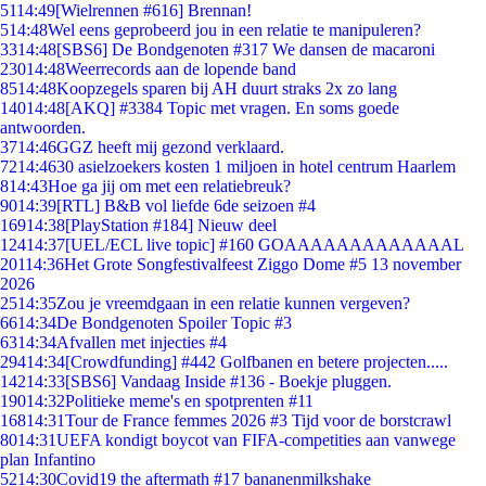
51
14:49
[Wielrennen #616] Brennan!
5
14:48
Wel eens geprobeerd jou in een relatie te manipuleren?
33
14:48
[SBS6] De Bondgenoten #317 We dansen de macaroni
230
14:48
Weerrecords aan de lopende band
85
14:48
Koopzegels sparen bij AH duurt straks 2x zo lang
140
14:48
[AKQ] #3384 Topic met vragen. En soms goede
antwoorden.
37
14:46
GGZ heeft mij gezond verklaard.
72
14:46
30 asielzoekers kosten 1 miljoen in hotel centrum Haarlem
8
14:43
Hoe ga jij om met een relatiebreuk?
90
14:39
[RTL] B&B vol liefde 6de seizoen #4
169
14:38
[PlayStation #184] Nieuw deel
124
14:37
[UEL/ECL live topic] #160 GOAAAAAAAAAAAAAL
201
14:36
Het Grote Songfestivalfeest Ziggo Dome #5 13 november
2026
25
14:35
Zou je vreemdgaan in een relatie kunnen vergeven?
66
14:34
De Bondgenoten Spoiler Topic #3
63
14:34
Afvallen met injecties #4
294
14:34
[Crowdfunding] #442 Golfbanen en betere projecten.....
142
14:33
[SBS6] Vandaag Inside #136 - Boekje pluggen.
190
14:32
Politieke meme's en spotprenten #11
168
14:31
Tour de France femmes 2026 #3 Tijd voor de borstcrawl
80
14:31
UEFA kondigt boycot van FIFA-competities aan vanwege
plan Infantino
52
14:30
Covid19 the aftermath #17 bananenmilkshake