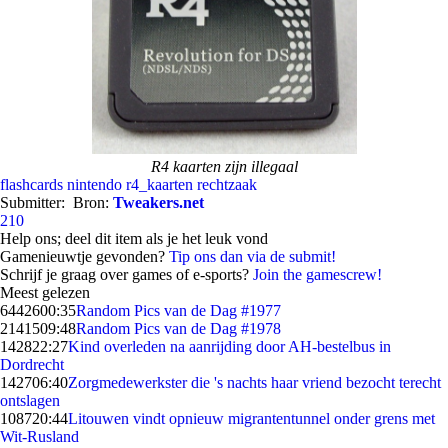
R4 kaarten zijn illegaal
flashcards
nintendo
r4_kaarten
rechtzaak
Submitter:
Bron:
Tweakers.net
210
Help ons; deel dit item als je het leuk vond
Gamenieuwtje gevonden?
Tip ons dan via de submit!
Schrijf je graag over games of e-sports?
Join the gamescrew!
Meest gelezen
64426
00:35
Random Pics van de Dag #1977
21415
09:48
Random Pics van de Dag #1978
1428
22:27
Kind overleden na aanrijding door AH-bestelbus in
Dordrecht
1427
06:40
Zorgmedewerkster die 's nachts haar vriend bezocht terecht
ontslagen
1087
20:44
Litouwen vindt opnieuw migrantentunnel onder grens met
Wit-Rusland