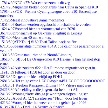
178
14:30
NEC #77: Wat een seizoen is dit zeg
42
14:28
Migranten breken door grens naar Ceuta in Spanje,l #10
179
14:28
FOK! Premier Cycling League 2026 #10 Tussentijdse
transfers
7
14:26
Meest innovatieve game mechanics
185
14:07
Boeken worden opgekocht om chatbots te voeden
162
14:07
Voorspel hier het warmtegetal van 2026
36
14:00
Droneaanval op Oekrains vliegtuig in Leipzig
78
14:00
Meer dan 40 uur werken.
15
13:59
[ATP Tour] #169 Tosti Tallon back on fire
67
13:56
Spaanstalige nummers #34 A que calor nos pasaremos por el
verano?
130
13:53
Grote natuurbrand in Noord-Limburg
186
13:48
[SBS6] De Oranjezomer #10 Helene je kan het niet stop
ermee
242
13:42
Asielzoekers #22 : Het Europese migratiepact gaat in
119
13:39
Teltopic #1558 tel door en door en door....
30
13:35
De gemiddelde leeftijd op FOK!
268
13:34
Het enige echte LEGO-topic #45 LEGOOOOOOOOOOO
143
13:31
[Keuken Kampioen Divisie] #44 Vitesse mag weg
242
13:30
Afbeeldingen die je gemaakt hebt met AI
24
13:29
Woningtekort: dus ga je woningen slopen, logisch
55
13:28
Abdul A. (27) als afperser "Fleur" door het leven
42
13:20
Voorspel hier het weer voor het gehele jaar 2026
6
13:17
IKEA - Deel 114 Skruva & Snacka