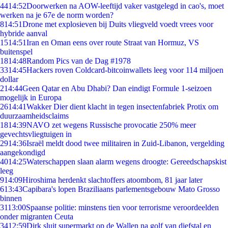
44
14:52
Doorwerken na AOW-leeftijd vaker vastgelegd in cao's, moet
werken na je 67e de norm worden?
8
14:51
Drone met explosieven bij Duits vliegveld voedt vrees voor
hybride aanval
15
14:51
Iran en Oman eens over route Straat van Hormuz, VS
buitenspel
18
14:48
Random Pics van de Dag #1978
33
14:45
Hackers roven Coldcard-bitcoinwallets leeg voor 114 miljoen
dollar
2
14:44
Geen Qatar en Abu Dhabi? Dan eindigt Formule 1-seizoen
mogelijk in Europa
26
14:41
Wakker Dier dient klacht in tegen insectenfabriek Protix om
duurzaamheidsclaims
18
14:39
NAVO zet wegens Russische provocatie 250% meer
gevechtsvliegtuigen in
29
14:36
Israël meldt dood twee militairen in Zuid-Libanon, vergelding
aangekondigd
40
14:25
Waterschappen slaan alarm wegens droogte: Gereedschapskist
leeg
9
14:09
Hiroshima herdenkt slachtoffers atoombom, 81 jaar later
6
13:43
Capibara's lopen Braziliaans parlementsgebouw Mato Grosso
binnen
31
13:00
Spaanse politie: minstens tien voor terrorisme veroordeelden
onder migranten Ceuta
34
12:59
Dirk sluit supermarkt op de Wallen na golf van diefstal en