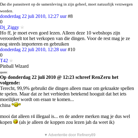
Dat die parasiteert op de samenleving in zijn geheel, moet natuurlijk verzwegen
worden.
donderdag 22 juli 2010, 12:27 uur
#8
0
Dj_Ziggy
Ho ff, je moet even goed lezen. Alleen deze 10 webshops zijn
veroordeelt tot het verkopen van die dingen. Voor de rest mag je ze
nog steeds importeren en gebruiken
donderdag 22 juli 2010, 12:28 uur
#10
0
T42
Pinball Wizard
quote:
Op donderdag 22 juli 2010 @ 12:23 schreef RenZeru het
volgende:
Terecht, 99,9% gebruikt die dingen alleen maar om gekraakte spellen
te spelen. Maar dat ze het verbieden betekend hooguit dat het iets
moeilijker wordt om eraan te komen...
china
mooi dat alleen r4 illegaal is... en de andere merken mag je dus wel
kopen
(als je alleen de koppen zou lezen jah da weet ik)
▼ Advertentie door Refinery89