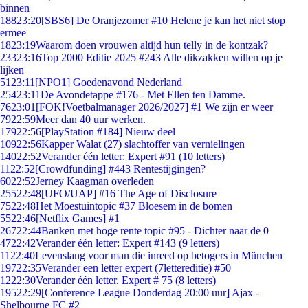
binnen
188
23:20
[SBS6] De Oranjezomer #10 Helene je kan het niet stop
ermee
18
23:19
Waarom doen vrouwen altijd hun telly in de kontzak?
233
23:16
Top 2000 Editie 2025 #243 Alle dikzakken willen op je
lijken
51
23:11
[NPO1] Goedenavond Nederland
254
23:11
De Avondetappe #176 - Met Ellen ten Damme.
76
23:01
[FOK!Voetbalmanager 2026/2027] #1 We zijn er weer
79
22:59
Meer dan 40 uur werken.
179
22:56
[PlayStation #184] Nieuw deel
109
22:56
Kapper Walat (27) slachtoffer van vernielingen
140
22:52
Verander één letter: Expert #91 (10 letters)
11
22:52
[Crowdfunding] #443 Rentestijgingen?
60
22:52
Jerney Kaagman overleden
255
22:48
[UFO/UAP] #16 The Age of Disclosure
75
22:48
Het Moestuintopic #37 Bloesem in de bomen
55
22:46
[Netflix Games] #1
267
22:44
Banken met hoge rente topic #95 - Dichter naar de 0
47
22:42
Verander één letter: Expert #143 (9 letters)
11
22:40
Levenslang voor man die inreed op betogers in München
197
22:35
Verander een letter expert (7lettereditie) #50
12
22:30
Verander één letter. Expert # 75 (8 letters)
195
22:29
[Conference League Donderdag 20:00 uur] Ajax -
Shelbourne FC #2