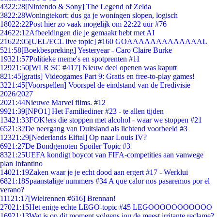
43
22:28
[Nintendo & Sony] The Legend of Zelda
38
22:28
Woningtekort: dus ga je woningen slopen, logisch
180
22:22
Post hier zo vaak mogelijk om 22:22 uur #76
246
22:12
Afbeeldingen die je gemaakt hebt met AI
216
22:05
[UEL/ECL live topic] #160 GOAAAAAAAAAAAAAL
5
21:58
[Boekbespreking] Yesteryear - Caro Claire Burke
193
21:57
Politieke meme's en spotprenten #11
129
21:50
[WLR SC #417] Nieuw deel openen was kaputt
8
21:45
[gratis] Videogames Part 9: Gratis en free-to-play games!
32
21:45
[Voorspellen] Voorspel de eindstand van de Eredivisie
2026/2027
20
21:44
Nieuwe Marvel films. #12
99
21:39
[NPO1] Het Familiediner #23 - te allen tijden
134
21:33
FOK!ers die stoppen met alcohol - waar we stoppen #21
65
21:32
De neergang van Duitsland als lichtend voorbeeld #3
123
21:29
[Nederlands Elftal] Op naar Louis IV?
69
21:27
De Bondgenoten Spoiler Topic #3
83
21:25
UEFA kondigt boycot van FIFA-competities aan vanwege
plan Infantino
140
21:19
Zaken waar je je echt dood aan ergert #17 - Werklui
68
21:18
Spaanstalige nummers #34 A que calor nos pasaremos por el
verano?
111
21:17
[Wielrennen #616] Brennan!
270
21:15
Het enige echte LEGO-topic #45 LEGOOOOOOOOOOO
169
21:13
Wat is op dit moment volgens jou de meest irritante reclame?