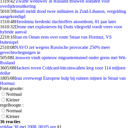
13
19:42
'Zwarte weduwes' in Rusland trouwen soldaten voor
overlijdensuitkering
50
10:59
Israël meldt dood twee militairen in Zuid-Libanon, vergelding
aangekondigd
15
10:48
Hiroshima herdenkt slachtoffers atoombom, 81 jaar later
16
10:32
Drone met explosieven bij Duits vliegveld voedt vrees voor
hybride aanval
22
10:16
Iran en Oman eens over route Straat van Hormuz, VS
buitenspel
25
10:08
NAVO zet wegens Russische provocatie 250% meer
gevechtsvliegtuigen in
5
05/08
Litouwen vindt opnieuw migrantentunnel onder grens met Wit-
Rusland
36
05/08
Hackers roven Coldcard-bitcoinwallets leeg voor 114 miljoen
dollar
18
05/08
Iran overweegt Europese hulp bij ruimen mijnen in Straat van
Hormuz
Font-grootte:
Normaal
Kleiner
regelhoogte :
Normaal
Kleiner
36 reacties
vrijdag 30 mei 2008, 00:05 uur
#1