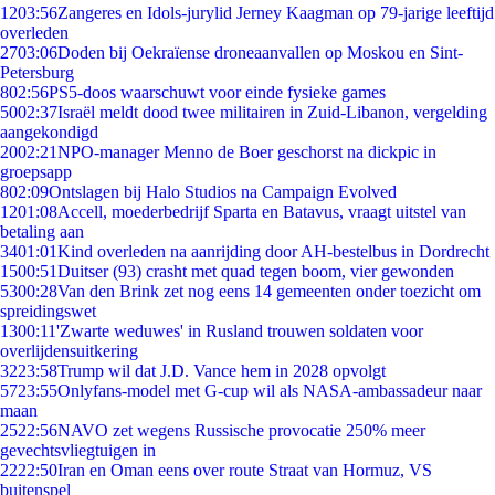
12
03:56
Zangeres en Idols-jurylid Jerney Kaagman op 79-jarige leeftijd
overleden
27
03:06
Doden bij Oekraïense droneaanvallen op Moskou en Sint-
Petersburg
8
02:56
PS5-doos waarschuwt voor einde fysieke games
50
02:37
Israël meldt dood twee militairen in Zuid-Libanon, vergelding
aangekondigd
20
02:21
NPO-manager Menno de Boer geschorst na dickpic in
groepsapp
8
02:09
Ontslagen bij Halo Studios na Campaign Evolved
12
01:08
Accell, moederbedrijf Sparta en Batavus, vraagt uitstel van
betaling aan
34
01:01
Kind overleden na aanrijding door AH-bestelbus in Dordrecht
15
00:51
Duitser (93) crasht met quad tegen boom, vier gewonden
53
00:28
Van den Brink zet nog eens 14 gemeenten onder toezicht om
spreidingswet
13
00:11
'Zwarte weduwes' in Rusland trouwen soldaten voor
overlijdensuitkering
32
23:58
Trump wil dat J.D. Vance hem in 2028 opvolgt
57
23:55
Onlyfans-model met G-cup wil als NASA-ambassadeur naar
maan
25
22:56
NAVO zet wegens Russische provocatie 250% meer
gevechtsvliegtuigen in
22
22:50
Iran en Oman eens over route Straat van Hormuz, VS
buitenspel