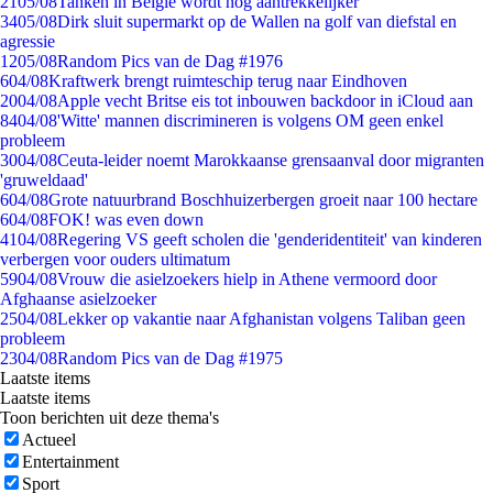
21
05/08
Tanken in België wordt nóg aantrekkelijker
34
05/08
Dirk sluit supermarkt op de Wallen na golf van diefstal en
agressie
12
05/08
Random Pics van de Dag #1976
6
04/08
Kraftwerk brengt ruimteschip terug naar Eindhoven
20
04/08
Apple vecht Britse eis tot inbouwen backdoor in iCloud aan
84
04/08
'Witte' mannen discrimineren is volgens OM geen enkel
probleem
30
04/08
Ceuta-leider noemt Marokkaanse grensaanval door migranten
'gruweldaad'
6
04/08
Grote natuurbrand Boschhuizerbergen groeit naar 100 hectare
6
04/08
FOK! was even down
41
04/08
Regering VS geeft scholen die 'genderidentiteit' van kinderen
verbergen voor ouders ultimatum
59
04/08
Vrouw die asielzoekers hielp in Athene vermoord door
Afghaanse asielzoeker
25
04/08
Lekker op vakantie naar Afghanistan volgens Taliban geen
probleem
23
04/08
Random Pics van de Dag #1975
Laatste items
Laatste items
Toon berichten uit deze thema's
Actueel
Entertainment
Sport