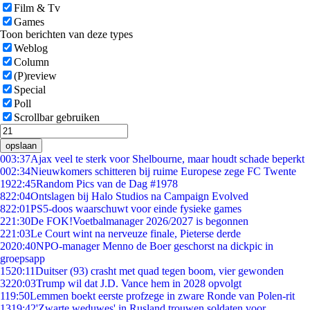
Film & Tv
Games
Toon berichten van deze types
Weblog
Column
(P)review
Special
Poll
Scrollbar gebruiken
opslaan
0
03:37
Ajax veel te sterk voor Shelbourne, maar houdt schade beperkt
0
02:34
Nieuwkomers schitteren bij ruime Europese zege FC Twente
19
22:45
Random Pics van de Dag #1978
8
22:04
Ontslagen bij Halo Studios na Campaign Evolved
8
22:01
PS5-doos waarschuwt voor einde fysieke games
2
21:30
De FOK!Voetbalmanager 2026/2027 is begonnen
2
21:03
Le Court wint na nerveuze finale, Pieterse derde
20
20:40
NPO-manager Menno de Boer geschorst na dickpic in
groepsapp
15
20:11
Duitser (93) crasht met quad tegen boom, vier gewonden
32
20:03
Trump wil dat J.D. Vance hem in 2028 opvolgt
1
19:50
Lemmen boekt eerste profzege in zware Ronde van Polen-rit
13
19:42
'Zwarte weduwes' in Rusland trouwen soldaten voor