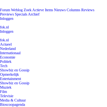
Forum
Weblog
Zoek
Actieve Items
Nieuws
Columns
Reviews
Previews
Specials
Archief
Inloggen
fok.nl
Inloggen
fok.nl
Actueel
Nederland
Internationaal
Economie
Politiek
Tech
Showbiz en Gossip
Opmerkelijk
Entertainment
Showbiz en Gossip
Muziek
Film
Televisie
Media & Cultuur
Bioscoopagenda