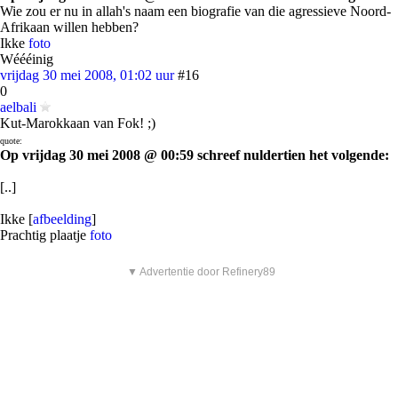
Wie zou er nu in allah's naam een biografie van die agressieve Noord-
Afrikaan willen hebben?
Ikke
foto
Wéééinig
vrijdag 30 mei 2008, 01:02 uur
#16
0
aelbali
Kut-Marokkaan van Fok! ;)
quote:
Op vrijdag 30 mei 2008 @ 00:59 schreef nuldertien het volgende:
[..]
Ikke [
afbeelding
]
Prachtig plaatje
foto
▼ Advertentie door Refinery89