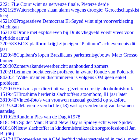
2
22:17
Le Court wint na nerveuze finale, Pieterse derde
55
21:25
Waterschappen slaan alarm wegens droogte: Gereedschapskist
leeg
45
21:00
Progressieve Democraat El-Sayed wint nipt voorverkiezing
Michigan
16
21:00
Drone met explosieven bij Duits vliegveld voedt vrees voor
hybride aanval
2
20:58
XBOX platform krijgt zijn eigen "Platinum" achievements dit
jaar
12
20:48
Capibara's lopen Braziliaans parlementsgebouw Mato Grosso
binnen
5
20:30
Zomervakantieweerbericht: aanhoudend zomers
1
20:21
Lemmen boekt eerste profzege in zware Ronde van Polen-rit
84
20:21
'Witte' mannen discrimineren is volgens OM geen enkel
probleem
22
20:05
Huisarts per direct uit vak gezet om ernstig alcoholmisbruik
15
19:45
Hiroshima herdenkt slachtoffers atoombom, 81 jaar later
38
19:40
Vinted-foto's van vrouwen massaal gedeeld op seksfora
21
19:34
OM: vierde verdachte (18) vast op verdenking van beramen
aanslag
19
19:25
Random Pics van de Dag #1978
8
18:19
In Spider-Man: Brand New Day is Spidey echt weer Spidey
6
18:18
Nieuw slachtoffer in kindermisbruikzaak zorgprofessional Jan
B. (66)
45
17:10
Doorwerken na AOW-leeftijd vaker vastgelegd in cao's, moet