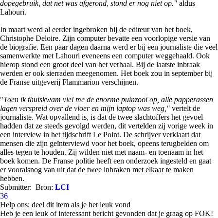
dopegebruik, dat net was afgerond, stond er nog niet op."
aldus
Lahouri.
In maart werd al eerder ingebroken bij de editeur van het boek,
Christophe Deloire. Zijn computer bevatte een voorlopige versie van
de biografie. Een paar dagen daarna werd er bij een journaliste die veel
samenwerkte met Lahouri eveneens een computer weggehaald. Ook
hierop stond een groot deel van het verhaal. Bij de laatste inbraak
werden er ook sierraden meegenomen. Het boek zou in september bij
de Franse uitgeverij Flammarion verschijnen.
"
Toen ik thuiskwam viel me de enorme puinzooi op, alle papperassen
lagen verspreid over de vloer en mijn laptop was weg,"
vertelt de
journaliste. Wat opvallend is, is dat de twee slachtoffers het gevoel
hadden dat ze steeds gevolgd werden, dit vertelden zij vorige week in
een interview in het tijdschrift Le Point. De schrijver verklaart dat
mensen die zijn geïnterviewd voor het boek, opeens terugbelden om
alles tegen te houden. Zij wilden niet met naam- en toenaam in het
boek komen. De Franse politie heeft een onderzoek ingesteld en gaat
er vooralsnog van uit dat de twee inbraken met elkaar te maken
hebben.
Submitter:
Bron:
LCI
36
Help ons; deel dit item als je het leuk vond
Heb je een leuk of interessant bericht gevonden dat je graag op FOK!