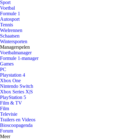
Sport
Voetbal
Formule 1
Autosport
Tennis
Wielrennen
Schaatsen
Wintersporten
Managerspelen
Voetbalmanager
Formule 1-manager
Games
PC
Playstation 4
Xbox One
Nintendo Switch
Xbox Series X|S
PlayStation 5
Film & TV
Film
Televisie
Trailers en Videos
Bioscoopagenda
Forum
Meer