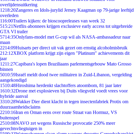
overlijdensuitkering
12
18:20
Zangeres en Idols-jurylid Jerney Kaagman op 79-jarige leeftijd
overleden
1
16:00
Trailers kijken: de bioscoopreleases van week 32
5
15:21
Netflix-abonnees krijgen exclusieve early access tot uitgebreide
GTA VI trailer
57
14:35
Onlyfans-model met G-cup wil als NASA-ambassadeur naar
maan
22
14:09
Huisarts per direct uit vak gezet om ernstig alcoholmisbruik
2
12:12
XBOX platform krijgt zijn eigen "Platinum" achievements dit
jaar
12
11:27
Capibara's lopen Braziliaans parlementsgebouw Mato Grosso
binnen
50
10:59
Israël meldt dood twee militairen in Zuid-Libanon, vergelding
aangekondigd
15
10:48
Hiroshima herdenkt slachtoffers atoombom, 81 jaar later
16
10:32
Drone met explosieven bij Duits vliegveld voedt vrees voor
hybride aanval
33
10:28
Wakker Dier dient klacht in tegen insectenfabriek Protix om
duurzaamheidsclaims
22
10:16
Iran en Oman eens over route Straat van Hormuz, VS
buitenspel
25
10:08
NAVO zet wegens Russische provocatie 250% meer
gevechtsvliegtuigen in
55
09:33
Waterschappen slaan alarm wegens droogte: Gereedschapskist