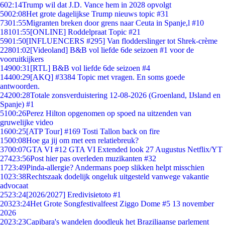
6
02:14
Trump wil dat J.D. Vance hem in 2028 opvolgt
50
02:08
Het grote dagelijkse Trump nieuws topic #31
73
01:55
Migranten breken door grens naar Ceuta in Spanje,l #10
181
01:55
[ONLINE] Roddelpraat Topic #21
59
01:50
[INFLUENCERS #295] Van flodderslinger tot Shrek-crème
228
01:02
[Videoland] B&B vol liefde 6de seizoen #1 voor de
vooruitkijkers
149
00:31
[RTL] B&B vol liefde 6de seizoen #4
144
00:29
[AKQ] #3384 Topic met vragen. En soms goede
antwoorden.
242
00:28
Totale zonsverduistering 12-08-2026 (Groenland, IJsland en
Spanje) #1
51
00:26
Perez Hilton opgenomen op spoed na uitzenden van
gruwelijke video
16
00:25
[ATP Tour] #169 Tosti Tallon back on fire
15
00:08
Hoe ga jij om met een relatiebreuk?
37
00:07
GTA VI #12 GTA VI Extended look 27 Augustus Netflix/YT
274
23:56
Post hier pas overleden muzikanten #32
17
23:49
Pinda-allergie? Andermans poep slikken helpt misschien
10
23:38
Rechtszaak dodelijk ongeluk uitgesteld vanwege vakantie
advocaat
25
23:24
[2026/2027] Eredivisietoto #1
203
23:24
Het Grote Songfestivalfeest Ziggo Dome #5 13 november
2026
20
23:23
Capibara's wandelen doodleuk het Braziliaanse parlement