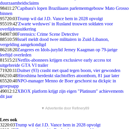
duurzaamheidsclaims
984
11:27
Capibara's lopen Braziliaans parlementsgebouw Mato Grosso
binnen
957
20:03
Trump wil dat J.D. Vance hem in 2028 opvolgt
955
19:42
'Zwarte weduwes' in Rusland trouwen soldaten voor
overlijdensuitkering
949
07:00
Forensics: Crime Scene Detective
885
10:59
Israël meldt dood twee militairen in Zuid-Libanon,
vergelding aangekondigd
862
18:20
Zangeres en Idols-jurylid Jerney Kaagman op 79-jarige
leeftijd overleden
815
15:21
Netflix-abonnees krijgen exclusieve early access tot
uitgebreide GTA VI trailer
719
20:11
Duitser (93) crasht met quad tegen boom, vier gewonden
662
10:48
Hiroshima herdenkt slachtoffers atoombom, 81 jaar later
655
20:40
NPO-manager Menno de Boer geschorst na dickpic in
groepsapp
490
12:12
XBOX platform krijgt zijn eigen "Platinum" achievements
dit jaar
▼ Advertentie door Refinery89
Lees ook
32
20:03
Trump wil dat J.D. Vance hem in 2028 opvolgt