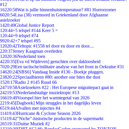
#12
162
20:58
Wat is jullie binnenhuistemperatuur? #81 Horrorzomer
60
20:54
Lisa (38) vermoord in Griekenland door Afghaanse
asielzoeker
14
20:49
Global Justice Report
1
20:44
+5 telspel #144 Keer 5 =
1
20:44
+9 telspel #74
99
20:42
+7 telspel #95
120
20:42
Teltopic #1558 tel door en door en door....
2
20:37
Jerney Kaagman overleden
120
20:36
Nederland toen
42
20:35
[Eva vd Wijdeven] geruchten over dakloosheid
70
20:29
Een tactische/militaire analyse van het front in Oekraïne #31
146
20:24
[SBS6] Vandaag Inside #136 - Boekje pluggen.
238
20:22
Speciaalbieren #80: another one bites the dust
15
20:17
Radio 2 #145 Ruud 66
247
19:58
Asielzoekers #22 : Het Europese migratiepact gaat in
242
19:53
Nederlandstalige muziektopic #13
166
19:49
Voorspel hier het warmtegetal van 2026
22
19:45
[Dagboek] Mijn struggles in het dagelijks leven
65
19:44
Afvallen met injecties #4
114
19:43
Hurricane & Cyclone Season 2026
151
19:42
"Niche"-historische producten in de supermarkt
265
19:31
Duitse Muziek #2
132
19:30
[DRT SC] #6: RendacGoden sponsored by TONZON