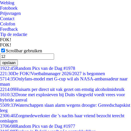
Weblog
Fotoboek
Prijsvragen
Contact
Colofon
Feedback
Tip de redactie
FOK!
FOK!
Scrollbar gebruiken
opslaan
19
22:45
Random Pics van de Dag #1978
2
21:30
De FOK!Voetbalmanager 2026/2027 is begonnen
57
14:35
Onlyfans-model met G-cup wil als NASA-ambassadeur naar
maan
22
14:09
Huisarts per direct uit vak gezet om ernstig alcoholmisbruik
16
10:32
Drone met explosieven bij Duits vliegveld voedt vrees voor
hybride aanval
55
09:33
Waterschappen slaan alarm wegens droogte: Gereedschapskist
leeg
23
06:40
Zorgmedewerkster die 's nachts haar vriend bezocht terecht
ontslagen
37
06/08
Random Pics van de Dag #1977