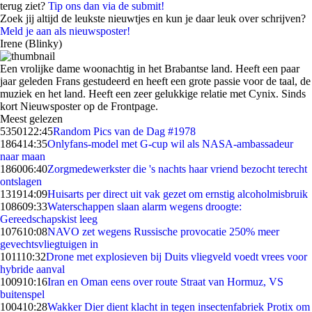
terug ziet?
Tip ons dan via de submit!
Zoek jij altijd de leukste nieuwtjes en kun je daar leuk over schrijven?
Meld je aan als nieuwsposter!
Irene (Blinky)
Een vrolijke dame woonachtig in het Brabantse land. Heeft een paar
jaar geleden Frans gestudeerd en heeft een grote passie voor de taal, de
muziek en het land. Heeft een zeer gelukkige relatie met Cynix. Sinds
kort Nieuwsposter op de Frontpage.
Meest gelezen
53501
22:45
Random Pics van de Dag #1978
1864
14:35
Onlyfans-model met G-cup wil als NASA-ambassadeur
naar maan
1860
06:40
Zorgmedewerkster die 's nachts haar vriend bezocht terecht
ontslagen
1319
14:09
Huisarts per direct uit vak gezet om ernstig alcoholmisbruik
1086
09:33
Waterschappen slaan alarm wegens droogte:
Gereedschapskist leeg
1076
10:08
NAVO zet wegens Russische provocatie 250% meer
gevechtsvliegtuigen in
1011
10:32
Drone met explosieven bij Duits vliegveld voedt vrees voor
hybride aanval
1009
10:16
Iran en Oman eens over route Straat van Hormuz, VS
buitenspel
1004
10:28
Wakker Dier dient klacht in tegen insectenfabriek Protix om