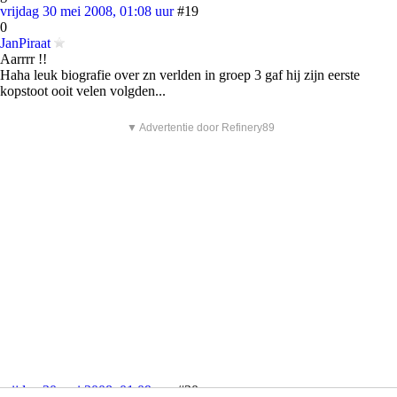
vrijdag 30 mei 2008, 01:08 uur
#19
0
JanPiraat
Aarrrr !!
Haha leuk biografie over zn verlden in groep 3 gaf hij zijn eerste
kopstoot ooit velen volgden...
▼ Advertentie door Refinery89
vrijdag 30 mei 2008, 01:09 uur
#20