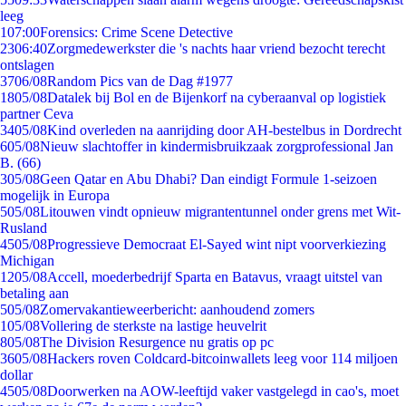
leeg
1
07:00
Forensics: Crime Scene Detective
23
06:40
Zorgmedewerkster die 's nachts haar vriend bezocht terecht
ontslagen
37
06/08
Random Pics van de Dag #1977
18
05/08
Datalek bij Bol en de Bijenkorf na cyberaanval op logistiek
partner Ceva
34
05/08
Kind overleden na aanrijding door AH-bestelbus in Dordrecht
6
05/08
Nieuw slachtoffer in kindermisbruikzaak zorgprofessional Jan
B. (66)
3
05/08
Geen Qatar en Abu Dhabi? Dan eindigt Formule 1-seizoen
mogelijk in Europa
5
05/08
Litouwen vindt opnieuw migrantentunnel onder grens met Wit-
Rusland
45
05/08
Progressieve Democraat El-Sayed wint nipt voorverkiezing
Michigan
12
05/08
Accell, moederbedrijf Sparta en Batavus, vraagt uitstel van
betaling aan
5
05/08
Zomervakantieweerbericht: aanhoudend zomers
1
05/08
Vollering de sterkste na lastige heuvelrit
8
05/08
The Division Resurgence nu gratis op pc
36
05/08
Hackers roven Coldcard-bitcoinwallets leeg voor 114 miljoen
dollar
45
05/08
Doorwerken na AOW-leeftijd vaker vastgelegd in cao's, moet