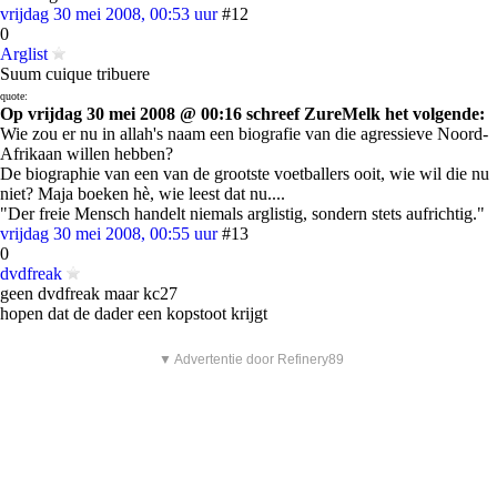
vrijdag 30 mei 2008, 00:53 uur
#12
0
Arglist
Suum cuique tribuere
quote:
Op vrijdag 30 mei 2008 @ 00:16 schreef ZureMelk het volgende:
Wie zou er nu in allah's naam een biografie van die agressieve Noord-
Afrikaan willen hebben?
De biographie van een van de grootste voetballers ooit, wie wil die nu
niet? Maja boeken hè, wie leest dat nu....
"Der freie Mensch handelt niemals arglistig, sondern stets aufrichtig."
vrijdag 30 mei 2008, 00:55 uur
#13
0
dvdfreak
geen dvdfreak maar kc27
hopen dat de dader een kopstoot krijgt
▼ Advertentie door Refinery89