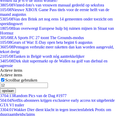
werken na je 67e de norm worden?
38
05/08
Vinted-foto's van vrouwen massaal gedeeld op seksfora
1
05/08
Nieuwe XBOX Game Pass titels voor de eerste helft van de
maand augustus
53
05/08
Van den Brink zet nog eens 14 gemeenten onder toezicht om
spreidingswet
18
05/08
Iran overweegt Europese hulp bij ruimen mijnen in Straat van
Hormuz
3
05/08
EA Sports FC 27 toont The Grounds-modus
1
05/08
Gears of War: E-Day open beta begint 6 augustus
36
05/08
Pentagon verbruikt meer raketten dan kan worden aangevuld,
tekort dreigt
21
05/08
Tanken in België wordt nóg aantrekkelijker
34
05/08
Dirk sluit supermarkt op de Wallen na golf van diefstal en
agressie
Actieve items
Actieve items
Scrollbar gebruiken
opslaan
37
04:13
Random Pics van de Dag #1977
5
04:04
Netflix-abonnees krijgen exclusieve early access tot uitgebreide
GTA VI trailer
33
04:01
Wakker Dier dient klacht in tegen insectenfabriek Protix om
duurzaamheidsclaims