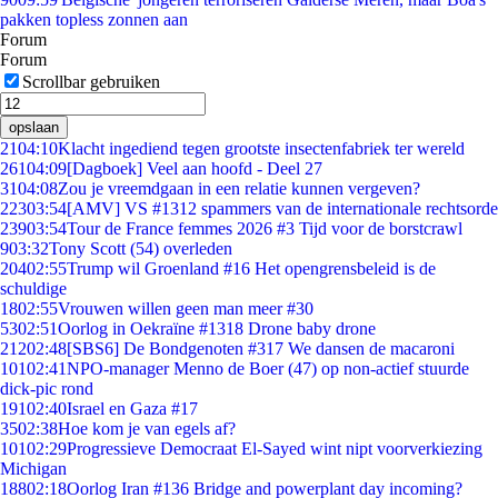
pakken topless zonnen aan
Forum
Forum
Scrollbar gebruiken
opslaan
21
04:10
Klacht ingediend tegen grootste insectenfabriek ter wereld
261
04:09
[Dagboek] Veel aan hoofd - Deel 27
31
04:08
Zou je vreemdgaan in een relatie kunnen vergeven?
223
03:54
[AMV] VS #1312 spammers van de internationale rechtsorde
239
03:54
Tour de France femmes 2026 #3 Tijd voor de borstcrawl
9
03:32
Tony Scott (54) overleden
204
02:55
Trump wil Groenland #16 Het opengrensbeleid is de
schuldige
18
02:55
Vrouwen willen geen man meer #30
53
02:51
Oorlog in Oekraïne #1318 Drone baby drone
212
02:48
[SBS6] De Bondgenoten #317 We dansen de macaroni
101
02:41
NPO-manager Menno de Boer (47) op non-actief stuurde
dick-pic rond
191
02:40
Israel en Gaza #17
35
02:38
Hoe kom je van egels af?
101
02:29
Progressieve Democraat El-Sayed wint nipt voorverkiezing
Michigan
188
02:18
Oorlog Iran #136 Bridge and powerplant day incoming?