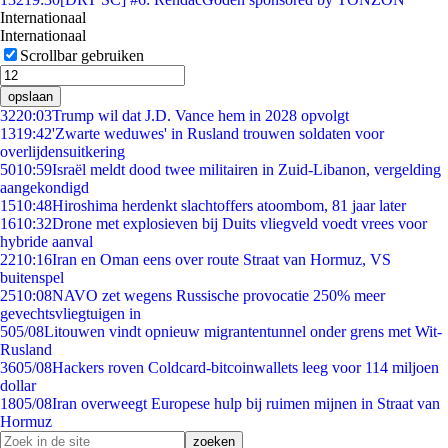
Internationaal
Internationaal
Scrollbar gebruiken
opslaan
32
20:03
Trump wil dat J.D. Vance hem in 2028 opvolgt
13
19:42
'Zwarte weduwes' in Rusland trouwen soldaten voor
overlijdensuitkering
50
10:59
Israël meldt dood twee militairen in Zuid-Libanon, vergelding
aangekondigd
15
10:48
Hiroshima herdenkt slachtoffers atoombom, 81 jaar later
16
10:32
Drone met explosieven bij Duits vliegveld voedt vrees voor
hybride aanval
22
10:16
Iran en Oman eens over route Straat van Hormuz, VS
buitenspel
25
10:08
NAVO zet wegens Russische provocatie 250% meer
gevechtsvliegtuigen in
5
05/08
Litouwen vindt opnieuw migrantentunnel onder grens met Wit-
Rusland
36
05/08
Hackers roven Coldcard-bitcoinwallets leeg voor 114 miljoen
dollar
18
05/08
Iran overweegt Europese hulp bij ruimen mijnen in Straat van
Hormuz