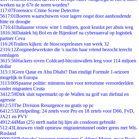
werken na je 67e de norm worden?
1
17:07
Forensics: Crime Scene Detective
56
17:01
Boeren waarschuwen voor lagere oogst door aanhoudende
hitte en droogte
17
16:41
Italiaanse vrouw wint 1 miljoen, gooit kraslot per abuis weg
18
16:36
Datalek bij Bol en de Bijenkorf na cyberaanval op logistiek
partner Ceva
1
16:26
Trailers kijken: de bioscoopreleases van week 32
23
16:12
Zorgmedewerkster die 's nachts haar vriend bezocht terecht
ontslagen
36
15:56
Hackers roven Coldcard-bitcoinwallets leeg voor 114 miljoen
dollar
3
15:13
Geen Qatar en Abu Dhabi? Dan eindigt Formule 1-seizoen
mogelijk in Europa
31
13:00
Spaanse politie: minstens tien voor terrorisme veroordeelden
onder migranten Ceuta
34
12:59
Dirk sluit supermarkt op de Wallen na golf van diefstal en
agressie
8
12:53
The Division Resurgence nu gratis op pc
64
12:53
Zetelpeiling: 24 zetels voor Pro en 18 zetels voor D66, FvD,
JA21 en PVV
49
12:44
Man (25) sterft nadat hij lijm als condoom gebruikt
5
12:43
Litouwen vindt opnieuw migrantentunnel onder grens met Wit-
Rusland
90
09:59
'Belgische' jongeren terroriseren Galderse Meren, maar Boa's