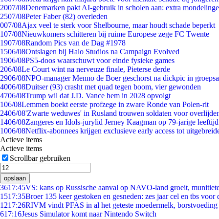
20
07/08
Denemarken pakt AI-gebruik in scholen aan: extra mondeling
25
07/08
Peter Faber (82) overleden
0
07/08
Ajax veel te sterk voor Shelbourne, maar houdt schade beperkt
1
07/08
Nieuwkomers schitteren bij ruime Europese zege FC Twente
19
07/08
Random Pics van de Dag #1978
15
06/08
Ontslagen bij Halo Studios na Campaign Evolved
19
06/08
PS5-doos waarschuwt voor einde fysieke games
2
06/08
Le Court wint na nerveuze finale, Pieterse derde
29
06/08
NPO-manager Menno de Boer geschorst na dickpic in groeps
40
06/08
Duitser (93) crasht met quad tegen boom, vier gewonden
47
06/08
Trump wil dat J.D. Vance hem in 2028 opvolgt
1
06/08
Lemmen boekt eerste profzege in zware Ronde van Polen-rit
24
06/08
'Zwarte weduwes' in Rusland trouwen soldaten voor overlijden
14
06/08
Zangeres en Idols-jurylid Jerney Kaagman op 79-jarige leeftij
10
06/08
Netflix-abonnees krijgen exclusieve early access tot uitgebreid
Actieve items
Actieve items
Scrollbar gebruiken
opslaan
36
17:45
VS: kans op Russische aanval op NAVO-land groeit, munitiet
15
17:35
Broer 135 keer gestoken en gesneden: zes jaar cel en tbs voo
12
17:26
RIVM vindt PFAS in al het geteste moedermelk, borstvoeding b
6
17:16
Jesus Simulator komt naar Nintendo Switch