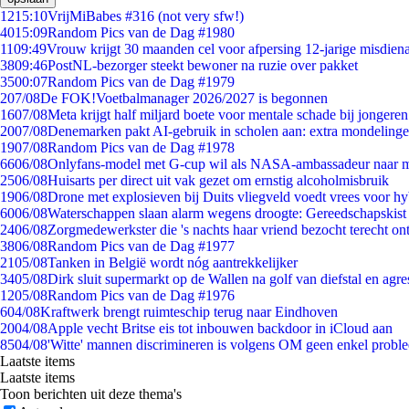
12
15:10
VrijMiBabes #316 (not very sfw!)
40
15:09
Random Pics van de Dag #1980
11
09:49
Vrouw krijgt 30 maanden cel voor afpersing 12-jarige misdiena
38
09:46
PostNL-bezorger steekt bewoner na ruzie over pakket
35
00:07
Random Pics van de Dag #1979
2
07/08
De FOK!Voetbalmanager 2026/2027 is begonnen
16
07/08
Meta krijgt half miljard boete voor mentale schade bij jongeren
20
07/08
Denemarken pakt AI-gebruik in scholen aan: extra mondeling
19
07/08
Random Pics van de Dag #1978
66
06/08
Onlyfans-model met G-cup wil als NASA-ambassadeur naar 
25
06/08
Huisarts per direct uit vak gezet om ernstig alcoholmisbruik
19
06/08
Drone met explosieven bij Duits vliegveld voedt vrees voor hy
60
06/08
Waterschappen slaan alarm wegens droogte: Gereedschapskist
24
06/08
Zorgmedewerkster die 's nachts haar vriend bezocht terecht on
38
06/08
Random Pics van de Dag #1977
21
05/08
Tanken in België wordt nóg aantrekkelijker
34
05/08
Dirk sluit supermarkt op de Wallen na golf van diefstal en agre
12
05/08
Random Pics van de Dag #1976
6
04/08
Kraftwerk brengt ruimteschip terug naar Eindhoven
20
04/08
Apple vecht Britse eis tot inbouwen backdoor in iCloud aan
85
04/08
'Witte' mannen discrimineren is volgens OM geen enkel probl
Laatste items
Laatste items
Toon berichten uit deze thema's