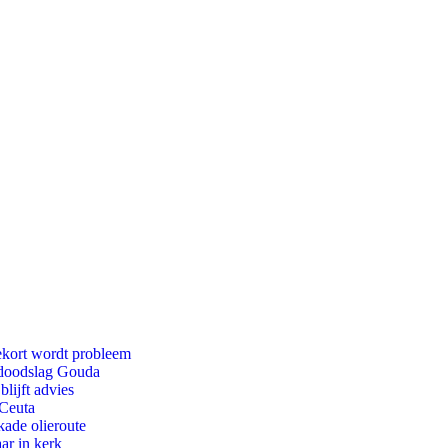
ekort wordt probleem
r doodslag Gouda
lijft advies
 Ceuta
kade olieroute
ar in kerk