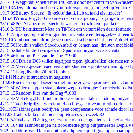
25
17:16
Wegpiraat scheurt met 146 km/u door het centrum van Amste
4
17:13
Niewiadoma profiteert van pokerspel en grijpt geel op Ventoux
19
17:09
Britney Spears: "Ik geloof dat ik heb gefaald als moeder"
11
16:48
Vrouw krijgt 30 maanden cel voor afpersing 12-jarige misdiena
38
16:48
PostNL-bezorger steekt bewoner na ruzie over pakket
45
16:24
EU bekritiseert Meta en TikTok om verspreiden desinformatie
62
16:23
Spanje: bijna alle migranten in Ceuta weer teruggekeerd naar
7
16:10
Aanhoudende droogte veroorzaakt scheuren in dijken Zuid-Hol
29
15:56
Houthi's vallen Saoedi-Arabië en Jemen aan, dreigen met blok
27
15:52
Italië hindert reizigers uit Spanje na migratiecrisis Ceuta
40
15:46
Random Pics van de Dag #1980
37
15:16
CDA en D66 willen ingrijpen tegen 'gluurbrillen' die mensen 
69
14:25
Meer agressie tegen een andersluidende politieke mening, laat j
23
14:17
Long live the 7th of October
2
14:11
Nieuw te streamen in augustus
1
14:08
Excelsior opent seizoen met ruime zege op promovendus Camb
60
13:58
Waterschappen slaan alarm wegens droogte: Gereedschapskist
37
13:13
Random Pics van de Dag #1833
16
12:43
Meta krijgt half miljard boete voor mentale schade bij jongeren
42
12:11
Voedselprijzen wereldwijd op hoogste niveau in ruim drie jaar
29
11:05
Kabinet geeft bedrijven geen compensatie voor schade door la
6
11:03
Trailers kijken: de bioscoopreleases van week 32
24
10:54
OM eist TBS tegen verwarde man die agenten stak met aardap
24
10:18
Vier aanhoudingen na doodsbedreiging burgemeester Depla v
56
09:52
Dikke Van Dale neemt 'vulvalippen' op: 'stigma op schaamlip