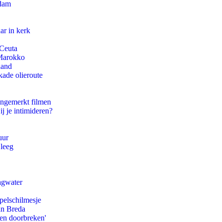
rdam
ar in kerk
 Ceuta
 Marokko
land
kade olieroute
ongemerkt filmen
ij je intimideren?
uur
 leeg
agwater
pelschilmesje
an Breda
pen doorbreken'