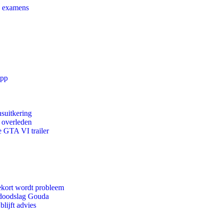
e examens
app
suitkering
d overleden
e GTA VI trailer
ekort wordt probleem
r doodslag Gouda
lijft advies