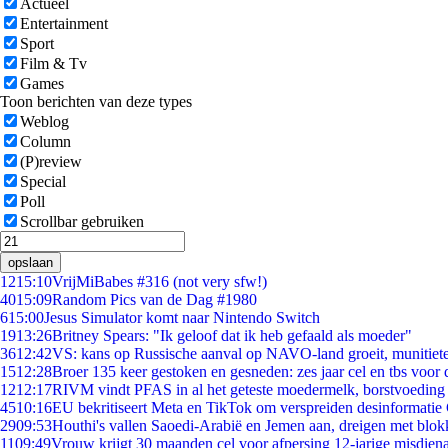
Actueel
Entertainment
Sport
Film & Tv
Games
Toon berichten van deze types
Weblog
Column
(P)review
Special
Poll
Scrollbar gebruiken
opslaan
12
15:10
VrijMiBabes #316 (not very sfw!)
40
15:09
Random Pics van de Dag #1980
6
15:00
Jesus Simulator komt naar Nintendo Switch
19
13:26
Britney Spears: "Ik geloof dat ik heb gefaald als moeder"
36
12:42
VS: kans op Russische aanval op NAVO-land groeit, munitiet
15
12:28
Broer 135 keer gestoken en gesneden: zes jaar cel en tbs voo
12
12:17
RIVM vindt PFAS in al het geteste moedermelk, borstvoeding b
45
10:16
EU bekritiseert Meta en TikTok om verspreiden desinformatie
29
09:53
Houthi's vallen Saoedi-Arabië en Jemen aan, dreigen met blok
11
09:49
Vrouw krijgt 30 maanden cel voor afpersing 12-jarige misdiena