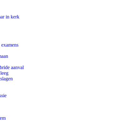
ar in kerk
e examens
maan
bride aanval
 leeg
tslagen
ssie
eem