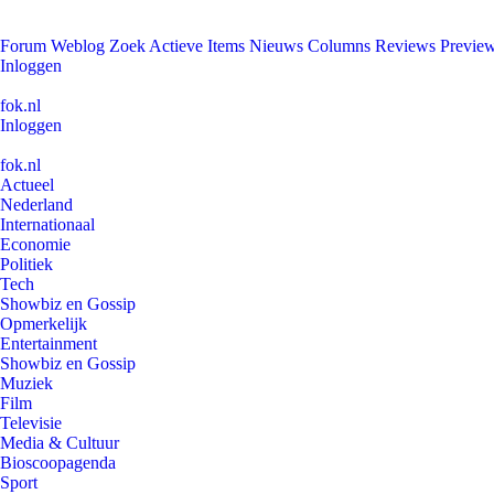
Forum
Weblog
Zoek
Actieve Items
Nieuws
Columns
Reviews
Previe
Inloggen
fok.nl
Inloggen
fok.nl
Actueel
Nederland
Internationaal
Economie
Politiek
Tech
Showbiz en Gossip
Opmerkelijk
Entertainment
Showbiz en Gossip
Muziek
Film
Televisie
Media & Cultuur
Bioscoopagenda
Sport