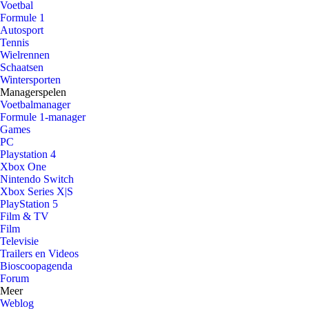
Voetbal
Formule 1
Autosport
Tennis
Wielrennen
Schaatsen
Wintersporten
Managerspelen
Voetbalmanager
Formule 1-manager
Games
PC
Playstation 4
Xbox One
Nintendo Switch
Xbox Series X|S
PlayStation 5
Film & TV
Film
Televisie
Trailers en Videos
Bioscoopagenda
Forum
Meer
Weblog