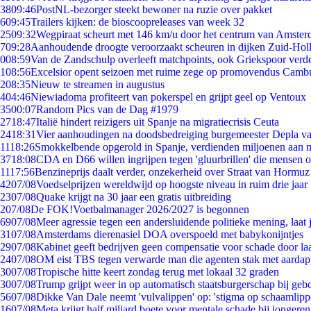
38
09:46
PostNL-bezorger steekt bewoner na ruzie over pakket
6
09:45
Trailers kijken: de bioscoopreleases van week 32
25
09:32
Wegpiraat scheurt met 146 km/u door het centrum van Amste
7
09:28
Aanhoudende droogte veroorzaakt scheuren in dijken Zuid-Hol
0
08:59
Van de Zandschulp overleeft matchpoints, ook Griekspoor verde
1
08:56
Excelsior opent seizoen met ruime zege op promovendus Camb
2
08:35
Nieuw te streamen in augustus
4
04:46
Niewiadoma profiteert van pokerspel en grijpt geel op Ventoux
35
00:07
Random Pics van de Dag #1979
27
18:47
Italië hindert reizigers uit Spanje na migratiecrisis Ceuta
24
18:31
Vier aanhoudingen na doodsbedreiging burgemeester Depla v
11
18:26
Smokkelbende opgerold in Spanje, verdienden miljoenen aan 
37
18:08
CDA en D66 willen ingrijpen tegen 'gluurbrillen' die mensen 
11
17:56
Benzineprijs daalt verder, onzekerheid over Straat van Hormuz b
42
07/08
Voedselprijzen wereldwijd op hoogste niveau in ruim drie jaar
23
07/08
Quake krijgt na 30 jaar een gratis uitbreiding
2
07/08
De FOK!Voetbalmanager 2026/2027 is begonnen
69
07/08
Meer agressie tegen een andersluidende politieke mening, laat j
31
07/08
Amsterdams dierenasiel DOA overspoeld met babykonijntjes
29
07/08
Kabinet geeft bedrijven geen compensatie voor schade door la
24
07/08
OM eist TBS tegen verwarde man die agenten stak met aardap
30
07/08
Tropische hitte keert zondag terug met lokaal 32 graden
30
07/08
Trump grijpt weer in op automatisch staatsburgerschap bij geb
56
07/08
Dikke Van Dale neemt 'vulvalippen' op: 'stigma op schaamlip
16
07/08
Meta krijgt half miljard boete voor mentale schade bij jongeren