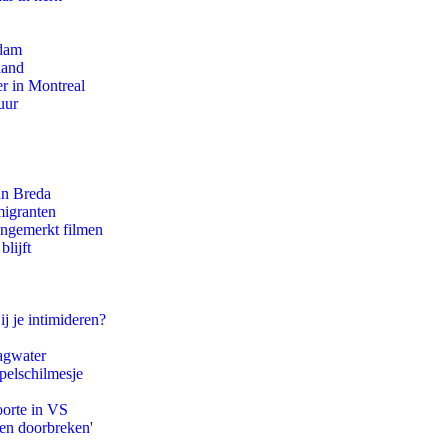
rdam
land
r in Montreal
uur
an Breda
migranten
ongemerkt filmen
lijft
ij je intimideren?
agwater
pelschilmesje
oorte in VS
pen doorbreken'