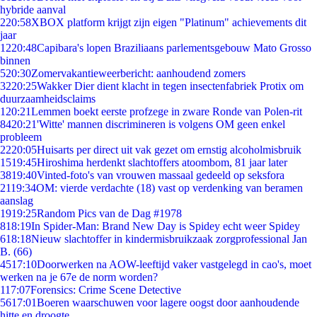
hybride aanval
2
20:58
XBOX platform krijgt zijn eigen "Platinum" achievements dit
jaar
12
20:48
Capibara's lopen Braziliaans parlementsgebouw Mato Grosso
binnen
5
20:30
Zomervakantieweerbericht: aanhoudend zomers
32
20:25
Wakker Dier dient klacht in tegen insectenfabriek Protix om
duurzaamheidsclaims
1
20:21
Lemmen boekt eerste profzege in zware Ronde van Polen-rit
84
20:21
'Witte' mannen discrimineren is volgens OM geen enkel
probleem
22
20:05
Huisarts per direct uit vak gezet om ernstig alcoholmisbruik
15
19:45
Hiroshima herdenkt slachtoffers atoombom, 81 jaar later
38
19:40
Vinted-foto's van vrouwen massaal gedeeld op seksfora
21
19:34
OM: vierde verdachte (18) vast op verdenking van beramen
aanslag
19
19:25
Random Pics van de Dag #1978
8
18:19
In Spider-Man: Brand New Day is Spidey echt weer Spidey
6
18:18
Nieuw slachtoffer in kindermisbruikzaak zorgprofessional Jan
B. (66)
45
17:10
Doorwerken na AOW-leeftijd vaker vastgelegd in cao's, moet
werken na je 67e de norm worden?
1
17:07
Forensics: Crime Scene Detective
56
17:01
Boeren waarschuwen voor lagere oogst door aanhoudende
hitte en droogte