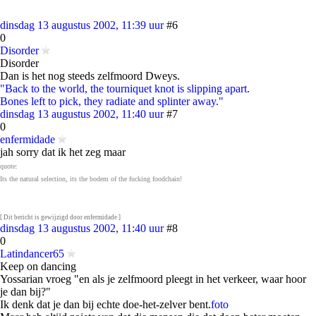
dinsdag 13 augustus 2002, 11:39 uur
#6
0
Disorder
Disorder
Dan is het nog steeds zelfmoord Dweys.
"Back to the world, the tourniquet knot is slipping apart.
Bones left to pick, they radiate and splinter away."
dinsdag 13 augustus 2002, 11:40 uur
#7
0
enfermidade
jah sorry dat ik het zeg maar
quote:
Its the natural selection, its the bodem of the fucking foodchain!
[ Dit bericht is gewijzigd door enfermidade ]
dinsdag 13 augustus 2002, 11:40 uur
#8
0
Latindancer65
Keep on dancing
Yossarian vroeg "en als je zelfmoord pleegt in het verkeer, waar hoor
je dan bij?"
Ik denk dat je dan bij echte doe-het-zelver bent.
foto