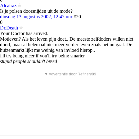
Alcatraz
Is je polsen doorsnijden uit de mode?
dinsdag 13 augustus 2002, 12:47 uur
#20
0
Dr.Death
Your Doctor has arrived..
Motieven? Als het leven pijn doet.. De meeste zelfdoders willen niet
dood, maar al helemaal niet meer verder leven zoals het nu gaat. De
huizenmarkt lijkt me weinig van invloed hierop..
I'll try being nicer if you'll try being smarter.
stupid people shouldn't breed
▼ Advertentie door Refinery89