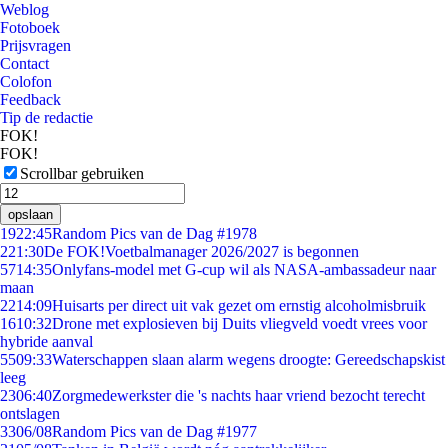
Weblog
Fotoboek
Prijsvragen
Contact
Colofon
Feedback
Tip de redactie
FOK!
FOK!
Scrollbar gebruiken
opslaan
19
22:45
Random Pics van de Dag #1978
2
21:30
De FOK!Voetbalmanager 2026/2027 is begonnen
57
14:35
Onlyfans-model met G-cup wil als NASA-ambassadeur naar
maan
22
14:09
Huisarts per direct uit vak gezet om ernstig alcoholmisbruik
16
10:32
Drone met explosieven bij Duits vliegveld voedt vrees voor
hybride aanval
55
09:33
Waterschappen slaan alarm wegens droogte: Gereedschapskist
leeg
23
06:40
Zorgmedewerkster die 's nachts haar vriend bezocht terecht
ontslagen
33
06/08
Random Pics van de Dag #1977