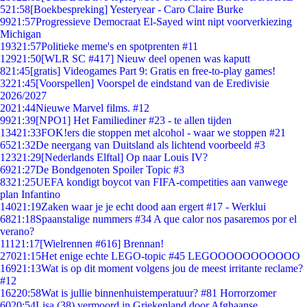
5
21:58
[Boekbespreking] Yesteryear - Caro Claire Burke
99
21:57
Progressieve Democraat El-Sayed wint nipt voorverkiezing
Michigan
193
21:57
Politieke meme's en spotprenten #11
129
21:50
[WLR SC #417] Nieuw deel openen was kaputt
8
21:45
[gratis] Videogames Part 9: Gratis en free-to-play games!
32
21:45
[Voorspellen] Voorspel de eindstand van de Eredivisie
2026/2027
20
21:44
Nieuwe Marvel films. #12
99
21:39
[NPO1] Het Familiediner #23 - te allen tijden
134
21:33
FOK!ers die stoppen met alcohol - waar we stoppen #21
65
21:32
De neergang van Duitsland als lichtend voorbeeld #3
123
21:29
[Nederlands Elftal] Op naar Louis IV?
69
21:27
De Bondgenoten Spoiler Topic #3
83
21:25
UEFA kondigt boycot van FIFA-competities aan vanwege
plan Infantino
140
21:19
Zaken waar je je echt dood aan ergert #17 - Werklui
68
21:18
Spaanstalige nummers #34 A que calor nos pasaremos por el
verano?
111
21:17
[Wielrennen #616] Brennan!
270
21:15
Het enige echte LEGO-topic #45 LEGOOOOOOOOOOO
169
21:13
Wat is op dit moment volgens jou de meest irritante reclame?
#12
162
20:58
Wat is jullie binnenhuistemperatuur? #81 Horrorzomer
60
20:54
Lisa (38) vermoord in Griekenland door Afghaanse