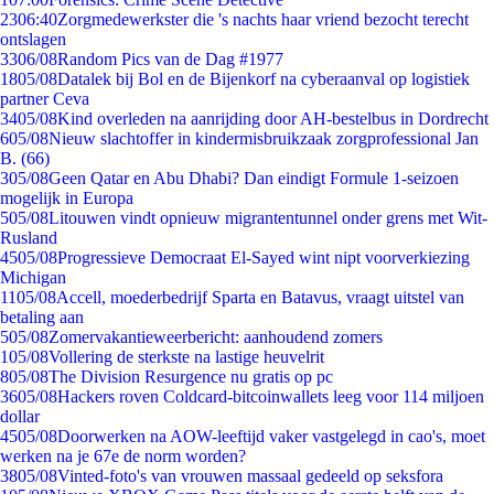
23
06:40
Zorgmedewerkster die 's nachts haar vriend bezocht terecht
ontslagen
33
06/08
Random Pics van de Dag #1977
18
05/08
Datalek bij Bol en de Bijenkorf na cyberaanval op logistiek
partner Ceva
34
05/08
Kind overleden na aanrijding door AH-bestelbus in Dordrecht
6
05/08
Nieuw slachtoffer in kindermisbruikzaak zorgprofessional Jan
B. (66)
3
05/08
Geen Qatar en Abu Dhabi? Dan eindigt Formule 1-seizoen
mogelijk in Europa
5
05/08
Litouwen vindt opnieuw migrantentunnel onder grens met Wit-
Rusland
45
05/08
Progressieve Democraat El-Sayed wint nipt voorverkiezing
Michigan
11
05/08
Accell, moederbedrijf Sparta en Batavus, vraagt uitstel van
betaling aan
5
05/08
Zomervakantieweerbericht: aanhoudend zomers
1
05/08
Vollering de sterkste na lastige heuvelrit
8
05/08
The Division Resurgence nu gratis op pc
36
05/08
Hackers roven Coldcard-bitcoinwallets leeg voor 114 miljoen
dollar
45
05/08
Doorwerken na AOW-leeftijd vaker vastgelegd in cao's, moet
werken na je 67e de norm worden?
38
05/08
Vinted-foto's van vrouwen massaal gedeeld op seksfora