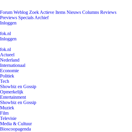
Forum
Weblog
Zoek
Actieve Items
Nieuws
Columns
Reviews
Previews
Specials
Archief
Inloggen
fok.nl
Inloggen
fok.nl
Actueel
Nederland
Internationaal
Economie
Politiek
Tech
Showbiz en Gossip
Opmerkelijk
Entertainment
Showbiz en Gossip
Muziek
Film
Televisie
Media & Cultuur
Bioscoopagenda