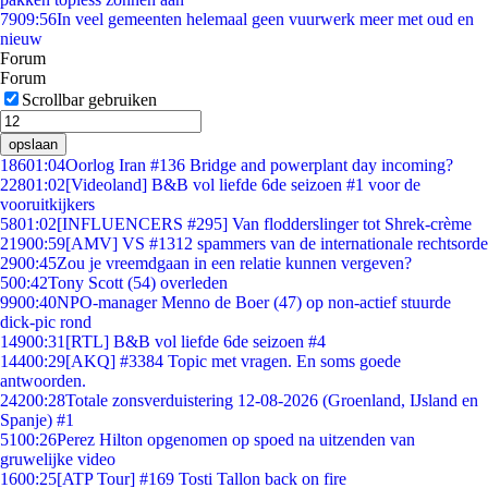
79
09:56
In veel gemeenten helemaal geen vuurwerk meer met oud en
nieuw
Forum
Forum
Scrollbar gebruiken
opslaan
186
01:04
Oorlog Iran #136 Bridge and powerplant day incoming?
228
01:02
[Videoland] B&B vol liefde 6de seizoen #1 voor de
vooruitkijkers
58
01:02
[INFLUENCERS #295] Van flodderslinger tot Shrek-crème
219
00:59
[AMV] VS #1312 spammers van de internationale rechtsorde
29
00:45
Zou je vreemdgaan in een relatie kunnen vergeven?
5
00:42
Tony Scott (54) overleden
99
00:40
NPO-manager Menno de Boer (47) op non-actief stuurde
dick-pic rond
149
00:31
[RTL] B&B vol liefde 6de seizoen #4
144
00:29
[AKQ] #3384 Topic met vragen. En soms goede
antwoorden.
242
00:28
Totale zonsverduistering 12-08-2026 (Groenland, IJsland en
Spanje) #1
51
00:26
Perez Hilton opgenomen op spoed na uitzenden van
gruwelijke video
16
00:25
[ATP Tour] #169 Tosti Tallon back on fire