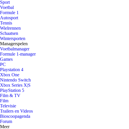
Sport
Voetbal
Formule 1
Autosport
Tennis
Wielrennen
Schaatsen
Wintersporten
Managerspelen
Voetbalmanager
Formule 1-manager
Games
PC
Playstation 4
Xbox One
Nintendo Switch
Xbox Series X|S
PlayStation 5
Film & TV
Film
Televisie
Trailers en Videos
Bioscoopagenda
Forum
Meer