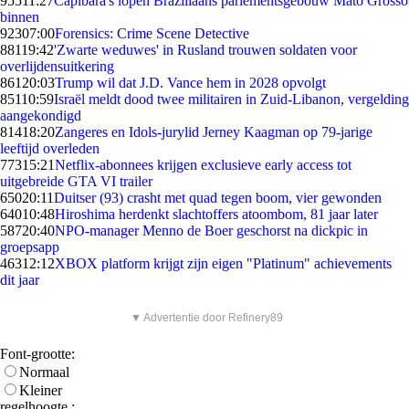
955
11:27
Capibara's lopen Braziliaans parlementsgebouw Mato Grosso
binnen
923
07:00
Forensics: Crime Scene Detective
881
19:42
'Zwarte weduwes' in Rusland trouwen soldaten voor
overlijdensuitkering
861
20:03
Trump wil dat J.D. Vance hem in 2028 opvolgt
851
10:59
Israël meldt dood twee militairen in Zuid-Libanon, vergelding
aangekondigd
814
18:20
Zangeres en Idols-jurylid Jerney Kaagman op 79-jarige
leeftijd overleden
773
15:21
Netflix-abonnees krijgen exclusieve early access tot
uitgebreide GTA VI trailer
650
20:11
Duitser (93) crasht met quad tegen boom, vier gewonden
640
10:48
Hiroshima herdenkt slachtoffers atoombom, 81 jaar later
587
20:40
NPO-manager Menno de Boer geschorst na dickpic in
groepsapp
463
12:12
XBOX platform krijgt zijn eigen "Platinum" achievements
dit jaar
▼ Advertentie door Refinery89
Font-grootte:
Normaal
Kleiner
regelhoogte :