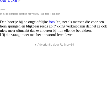
Gul_Dukat
quote:
en als je zelfmoord pleegt in het verkeer, waar hoor je dan bij?
Dan hoor je bij de ongelofelijke
foto
`en, net als mensen die voor een
trein springen en blijkbaar reeds zo f*kking verknipt zijn dat het ze ook
niets meer uitmaakt dat ze anderen bij hun ellende betrekken.
Hij die vraagt moet met het antwoord leren leven.
▼ Advertentie door Refinery89