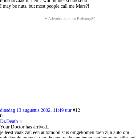
doosoorzaak nr1 en 2 wat minder schokkend
I may be nuts, but most people call me Mars?!
▼ Advertentie door Refinery89
dinsdag 13 augustus 2002, 11:49 uur
#12
0
Dr.Death
Your Doctor has arrived..
je leest vaak zat: een automobilist is omgekomen toen zijn auto om
onbekende oorzaak van de weg raakte en tegen een boom tot stilstand