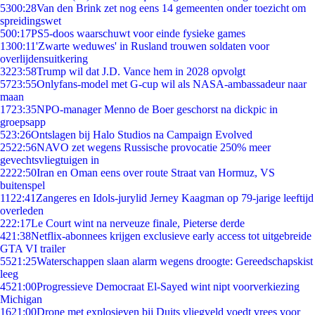
53
00:28
Van den Brink zet nog eens 14 gemeenten onder toezicht om
spreidingswet
5
00:17
PS5-doos waarschuwt voor einde fysieke games
13
00:11
'Zwarte weduwes' in Rusland trouwen soldaten voor
overlijdensuitkering
32
23:58
Trump wil dat J.D. Vance hem in 2028 opvolgt
57
23:55
Onlyfans-model met G-cup wil als NASA-ambassadeur naar
maan
17
23:35
NPO-manager Menno de Boer geschorst na dickpic in
groepsapp
5
23:26
Ontslagen bij Halo Studios na Campaign Evolved
25
22:56
NAVO zet wegens Russische provocatie 250% meer
gevechtsvliegtuigen in
22
22:50
Iran en Oman eens over route Straat van Hormuz, VS
buitenspel
11
22:41
Zangeres en Idols-jurylid Jerney Kaagman op 79-jarige leeftijd
overleden
2
22:17
Le Court wint na nerveuze finale, Pieterse derde
4
21:38
Netflix-abonnees krijgen exclusieve early access tot uitgebreide
GTA VI trailer
55
21:25
Waterschappen slaan alarm wegens droogte: Gereedschapskist
leeg
45
21:00
Progressieve Democraat El-Sayed wint nipt voorverkiezing
Michigan
16
21:00
Drone met explosieven bij Duits vliegveld voedt vrees voor