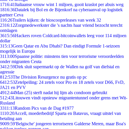
17
16:41
Italiaanse vrouw wint 1 miljoen, gooit kraslot per abuis weg
18
16:36
Datalek bij Bol en de Bijenkorf na cyberaanval op logistiek
partner Ceva
1
16:26
Trailers kijken: de bioscoopreleases van week 32
23
16:12
Zorgmedewerkster die 's nachts haar vriend bezocht terecht
ontslagen
36
15:56
Hackers roven Coldcard-bitcoinwallets leeg voor 114 miljoen
dollar
3
15:13
Geen Qatar en Abu Dhabi? Dan eindigt Formule 1-seizoen
mogelijk in Europa
31
13:00
Spaanse politie: minstens tien voor terrorisme veroordeelden
onder migranten Ceuta
34
12:59
Dirk sluit supermarkt op de Wallen na golf van diefstal en
agressie
8
12:53
The Division Resurgence nu gratis op pc
64
12:53
Zetelpeiling: 24 zetels voor Pro en 18 zetels voor D66, FvD,
JA21 en PVV
49
12:44
Man (25) sterft nadat hij lijm als condoom gebruikt
5
12:43
Litouwen vindt opnieuw migrantentunnel onder grens met Wit-
Rusland
33
11:13
Random Pics van de Dag #1977
11
10:20
Accell, moederbedrijf Sparta en Batavus, vraagt uitstel van
betaling aan
90
09:59
'Belgische' jongeren terroriseren Galderse Meren, maar Boa's
pakken topless zonnen aan