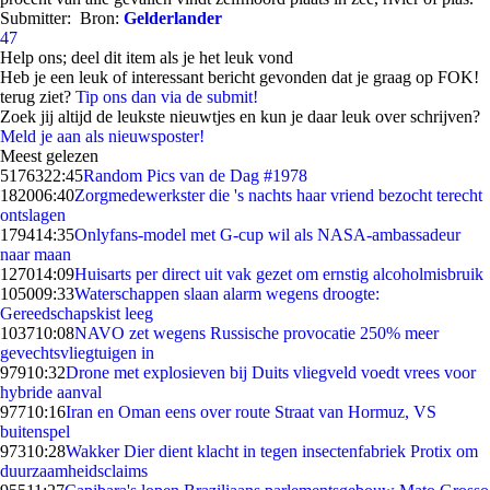
Submitter:
Bron:
Gelderlander
47
Help ons; deel dit item als je het leuk vond
Heb je een leuk of interessant bericht gevonden dat je graag op FOK!
terug ziet?
Tip ons dan via de submit!
Zoek jij altijd de leukste nieuwtjes en kun je daar leuk over schrijven?
Meld je aan als nieuwsposter!
Meest gelezen
51763
22:45
Random Pics van de Dag #1978
1820
06:40
Zorgmedewerkster die 's nachts haar vriend bezocht terecht
ontslagen
1794
14:35
Onlyfans-model met G-cup wil als NASA-ambassadeur
naar maan
1270
14:09
Huisarts per direct uit vak gezet om ernstig alcoholmisbruik
1050
09:33
Waterschappen slaan alarm wegens droogte:
Gereedschapskist leeg
1037
10:08
NAVO zet wegens Russische provocatie 250% meer
gevechtsvliegtuigen in
979
10:32
Drone met explosieven bij Duits vliegveld voedt vrees voor
hybride aanval
977
10:16
Iran en Oman eens over route Straat van Hormuz, VS
buitenspel
973
10:28
Wakker Dier dient klacht in tegen insectenfabriek Protix om
duurzaamheidsclaims