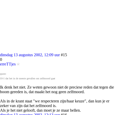
dinsdag 13 augustus 2002, 12:09 uur
#15
0
erreTTjes
quote:
10-1 dat het in de meeste gevallen om zelfmoord gaat
Ik denk het niet. Ze weten gewoon niet de preciese reden dat tegen die
boom gereden is, dat maakt het nog geen zelfmoord.
Als in de krant staat "we respecteren zijn/haar keuze", dan kun je er
zeker van zijn dat het zelfmoord is.
Als je het niet gelooft, dan moet je ze maar bellen.
dinsdag 13 augustus 2002, 12:13 uur
#16