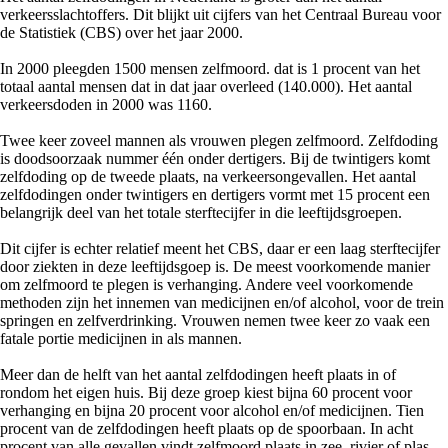
verkeersslachtoffers. Dit blijkt uit cijfers van het Centraal Bureau voor
de Statistiek (CBS) over het jaar 2000.
In 2000 pleegden 1500 mensen zelfmoord. dat is 1 procent van het
totaal aantal mensen dat in dat jaar overleed (140.000). Het aantal
verkeersdoden in 2000 was 1160.
Twee keer zoveel mannen als vrouwen plegen zelfmoord. Zelfdoding
is doodsoorzaak nummer één onder dertigers. Bij de twintigers komt
zelfdoding op de tweede plaats, na verkeersongevallen. Het aantal
zelfdodingen onder twintigers en dertigers vormt met 15 procent een
belangrijk deel van het totale sterftecijfer in die leeftijdsgroepen.
Dit cijfer is echter relatief meent het CBS, daar er een laag sterftecijfer
door ziekten in deze leeftijdsgoep is. De meest voorkomende manier
om zelfmoord te plegen is verhanging. Andere veel voorkomende
methoden zijn het innemen van medicijnen en/of alcohol, voor de trein
springen en zelfverdrinking. Vrouwen nemen twee keer zo vaak een
fatale portie medicijnen in als mannen.
Meer dan de helft van het aantal zelfdodingen heeft plaats in of
rondom het eigen huis. Bij deze groep kiest bijna 60 procent voor
verhanging en bijna 20 procent voor alcohol en/of medicijnen. Tien
procent van de zelfdodingen heeft plaats op de spoorbaan. In acht
procent van alle gevallen vindt zelfmoord plaats in zee, rivier of plas.