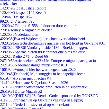
asielzoeker
14
20:49
Global Justice Report
1
20:44
+5 telspel #144 Keer 5 =
1
20:44
+9 telspel #74
99
20:42
+7 telspel #95
120
20:42
Teltopic #1558 tel door en door en door....
2
20:37
Jerney Kaagman overleden
120
20:36
Nederland toen
42
20:35
[Eva vd Wijdeven] geruchten over dakloosheid
70
20:29
Een tactische/militaire analyse van het front in Oekraïne #31
146
20:24
[SBS6] Vandaag Inside #136 - Boekje pluggen.
238
20:22
Speciaalbieren #80: another one bites the dust
15
20:17
Radio 2 #145 Ruud 66
247
19:58
Asielzoekers #22 : Het Europese migratiepact gaat in
242
19:53
Nederlandstalige muziektopic #13
166
19:49
Voorspel hier het warmtegetal van 2026
22
19:45
[Dagboek] Mijn struggles in het dagelijks leven
65
19:44
Afvallen met injecties #4
114
19:43
Hurricane & Cyclone Season 2026
151
19:42
"Niche"-historische producten in de supermarkt
265
19:31
Duitse Muziek #2
132
19:30
[DRT SC] #6: RendacGoden sponsored by TONZON
41
19:30
Droneaanval op Oekrains vliegtuig in Leipzig
221
19:24
Nederland stevent af op watertekort
186
19:17
Israel en Gaza #17