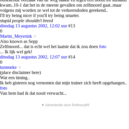
kwam..10-1 dat het in de meeste gevallen om zelfmoord gaat..maar
volgens mij worden ze wel tot de verkeersdoden gerekend..
I'll try being nicer if you'll try being smarter.
stupid people shouldn't breed
dinsdag 13 augustus 2002, 12:02 uur
#13
0
Martin_Meyerink
Also known as Sepp
Zelfmoord... dat is echt wel het laatste dat ik zou doen
foto
... Ik lijk wel gek!
dinsdag 13 augustus 2002, 12:07 uur
#14
0
tummeke
(place disclaimer here)
Wat een timing..
Ik heb gisteren nog vernomen dat mijn trainer zich heeft opgehangen..
foto
Van hem had ik dat nooit verwacht...
▼ Advertentie door Refinery89