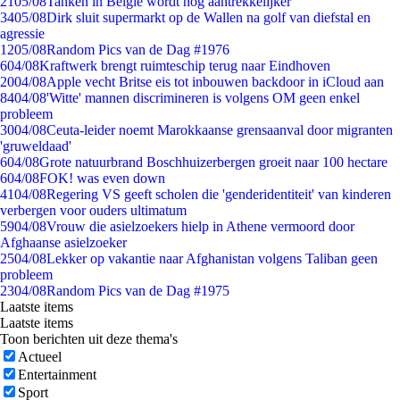
21
05/08
Tanken in België wordt nóg aantrekkelijker
34
05/08
Dirk sluit supermarkt op de Wallen na golf van diefstal en
agressie
12
05/08
Random Pics van de Dag #1976
6
04/08
Kraftwerk brengt ruimteschip terug naar Eindhoven
20
04/08
Apple vecht Britse eis tot inbouwen backdoor in iCloud aan
84
04/08
'Witte' mannen discrimineren is volgens OM geen enkel
probleem
30
04/08
Ceuta-leider noemt Marokkaanse grensaanval door migranten
'gruweldaad'
6
04/08
Grote natuurbrand Boschhuizerbergen groeit naar 100 hectare
6
04/08
FOK! was even down
41
04/08
Regering VS geeft scholen die 'genderidentiteit' van kinderen
verbergen voor ouders ultimatum
59
04/08
Vrouw die asielzoekers hielp in Athene vermoord door
Afghaanse asielzoeker
25
04/08
Lekker op vakantie naar Afghanistan volgens Taliban geen
probleem
23
04/08
Random Pics van de Dag #1975
Laatste items
Laatste items
Toon berichten uit deze thema's
Actueel
Entertainment
Sport