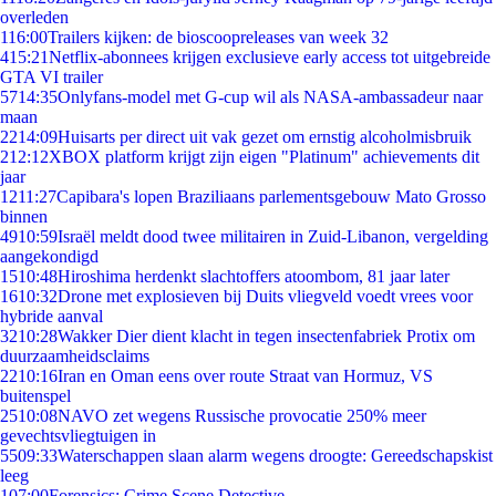
overleden
1
16:00
Trailers kijken: de bioscoopreleases van week 32
4
15:21
Netflix-abonnees krijgen exclusieve early access tot uitgebreide
GTA VI trailer
57
14:35
Onlyfans-model met G-cup wil als NASA-ambassadeur naar
maan
22
14:09
Huisarts per direct uit vak gezet om ernstig alcoholmisbruik
2
12:12
XBOX platform krijgt zijn eigen "Platinum" achievements dit
jaar
12
11:27
Capibara's lopen Braziliaans parlementsgebouw Mato Grosso
binnen
49
10:59
Israël meldt dood twee militairen in Zuid-Libanon, vergelding
aangekondigd
15
10:48
Hiroshima herdenkt slachtoffers atoombom, 81 jaar later
16
10:32
Drone met explosieven bij Duits vliegveld voedt vrees voor
hybride aanval
32
10:28
Wakker Dier dient klacht in tegen insectenfabriek Protix om
duurzaamheidsclaims
22
10:16
Iran en Oman eens over route Straat van Hormuz, VS
buitenspel
25
10:08
NAVO zet wegens Russische provocatie 250% meer
gevechtsvliegtuigen in
55
09:33
Waterschappen slaan alarm wegens droogte: Gereedschapskist
leeg
1
07:00
Forensics: Crime Scene Detective