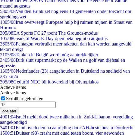
1
05/08
Nieuwe XBOX Game Pass titels voor de eerste helft van de
maand augustus
53
05/08
Van den Brink zet nog eens 14 gemeenten onder toezicht om
spreidingswet
18
05/08
Iran overweegt Europese hulp bij ruimen mijnen in Straat van
Hormuz
3
05/08
EA Sports FC 27 toont The Grounds-modus
1
05/08
Gears of War: E-Day open beta begint 6 augustus
36
05/08
Pentagon verbruikt meer raketten dan kan worden aangevuld,
tekort dreigt
21
05/08
Tanken in België wordt nóg aantrekkelijker
34
05/08
Dirk sluit supermarkt op de Wallen na golf van diefstal en
agressie
13
05/08
Nederlander (23) aangehouden in Duitsland na snelheid van
235 km/u
3
05/08
Gedurfd NEC blijft overeind bij Olympiakos
Actieve items
Actieve items
Scrollbar gebruiken
opslaan
49
01:04
Israël meldt dood twee militairen in Zuid-Libanon, vergelding
aangekondigd
34
01:01
Kind overleden na aanrijding door AH-bestelbus in Dordrecht
15
00:51
Duitser (93) crasht met quad tegen boom, vier gewonden