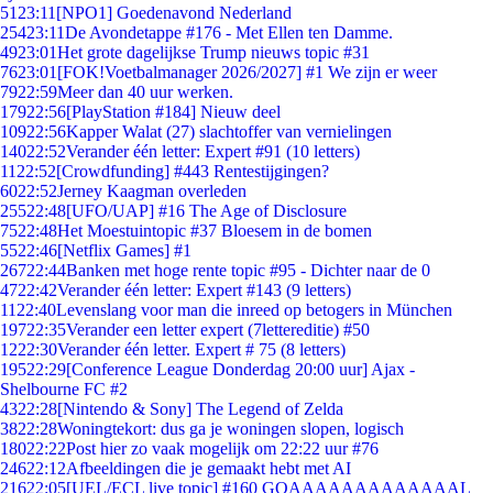
51
23:11
[NPO1] Goedenavond Nederland
254
23:11
De Avondetappe #176 - Met Ellen ten Damme.
49
23:01
Het grote dagelijkse Trump nieuws topic #31
76
23:01
[FOK!Voetbalmanager 2026/2027] #1 We zijn er weer
79
22:59
Meer dan 40 uur werken.
179
22:56
[PlayStation #184] Nieuw deel
109
22:56
Kapper Walat (27) slachtoffer van vernielingen
140
22:52
Verander één letter: Expert #91 (10 letters)
11
22:52
[Crowdfunding] #443 Rentestijgingen?
60
22:52
Jerney Kaagman overleden
255
22:48
[UFO/UAP] #16 The Age of Disclosure
75
22:48
Het Moestuintopic #37 Bloesem in de bomen
55
22:46
[Netflix Games] #1
267
22:44
Banken met hoge rente topic #95 - Dichter naar de 0
47
22:42
Verander één letter: Expert #143 (9 letters)
11
22:40
Levenslang voor man die inreed op betogers in München
197
22:35
Verander een letter expert (7lettereditie) #50
12
22:30
Verander één letter. Expert # 75 (8 letters)
195
22:29
[Conference League Donderdag 20:00 uur] Ajax -
Shelbourne FC #2
43
22:28
[Nintendo & Sony] The Legend of Zelda
38
22:28
Woningtekort: dus ga je woningen slopen, logisch
180
22:22
Post hier zo vaak mogelijk om 22:22 uur #76
246
22:12
Afbeeldingen die je gemaakt hebt met AI
216
22:05
[UEL/ECL live topic] #160 GOAAAAAAAAAAAAAL