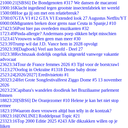
210
00:21
[SBS6] De Bondgenoten #317 We dansen de macaroni
19
00:16
Klacht ingediend tegen grootste insectenfabriek ter wereld
15
00:08
Hoe ga jij om met een relatiebreuk?
37
00:07
GTA VI #12 GTA VI Extended look 27 Augustus Netflix/YT
69
00:06
Migranten breken door grens naar Ceuta in Spanje,l #10
274
23:56
Post hier pas overleden muzikanten #32
17
23:49
Pinda-allergie? Andermans poep slikken helpt misschien
15
23:41
Vrouwen willen geen man meer #30
5
23:39
Trump wil dat J.D. Vance hem in 2028 opvolgt
259
23:39
[Dagboek] Veel aan hoofd - Deel 27
10
23:38
Rechtszaak dodelijk ongeluk uitgesteld vanwege vakantie
advocaat
236
23:34
Tour de France femmes 2026 #3 Tijd voor de borstcrawl
51
23:27
Oorlog in Oekraïne #1318 Drone baby drone
25
23:24
[2026/2027] Eredivisietoto #1
203
23:24
Het Grote Songfestivalfeest Ziggo Dome #5 13 november
2026
20
23:23
Capibara's wandelen doodleuk het Braziliaanse parlement
binnen
188
23:20
[SBS6] De Oranjezomer #10 Helene je kan het niet stop
ermee
18
23:19
Waarom doen vrouwen altijd hun telly in de kontzak?
180
23:16
[ONLINE] Roddelpraat Topic #21
233
23:16
Top 2000 Editie 2025 #243 Alle dikzakken willen op je
lijken