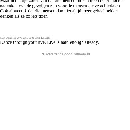
Maar heb altijd zoiets van dat die mensen die dat doen beter moeten
nadenken wat de gevolgen zijn voor de mensen die ze achterlaten.
Ook al weet ik dat die mensen dan niet altijd meer geheel helder
denken als ze zo iets doen.
[ Dit bericht is gewijzigd door Latindancer65 ]
Dance through your live. Live is hard enough already.
▼ Advertentie door Refinery89