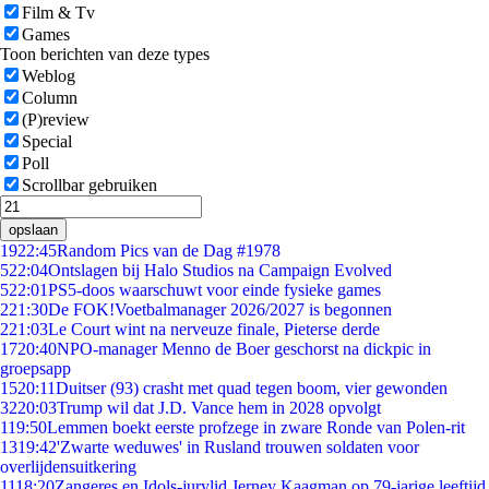
Film & Tv
Games
Toon berichten van deze types
Weblog
Column
(P)review
Special
Poll
Scrollbar gebruiken
opslaan
19
22:45
Random Pics van de Dag #1978
5
22:04
Ontslagen bij Halo Studios na Campaign Evolved
5
22:01
PS5-doos waarschuwt voor einde fysieke games
2
21:30
De FOK!Voetbalmanager 2026/2027 is begonnen
2
21:03
Le Court wint na nerveuze finale, Pieterse derde
17
20:40
NPO-manager Menno de Boer geschorst na dickpic in
groepsapp
15
20:11
Duitser (93) crasht met quad tegen boom, vier gewonden
32
20:03
Trump wil dat J.D. Vance hem in 2028 opvolgt
1
19:50
Lemmen boekt eerste profzege in zware Ronde van Polen-rit
13
19:42
'Zwarte weduwes' in Rusland trouwen soldaten voor
overlijdensuitkering
11
18:20
Zangeres en Idols-jurylid Jerney Kaagman op 79-jarige leeftijd