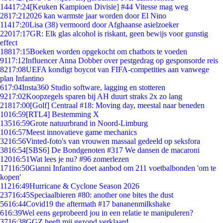
144
17:24
[Keuken Kampioen Divisie] #44 Vitesse mag weg
28
17:21
2026 kan warmste jaar worden door El Nino
114
17:20
Lisa (38) vermoord door Afghaanse asielzoeker
220
17:17
GR: Elk glas alcohol is riskant, geen bewijs voor gunstig
effect
188
17:15
Boeken worden opgekocht om chatbots te voeden
91
17:12
Influencer Anna Dobber over pestgedrag op gesponsorde reis
82
17:08
UEFA kondigt boycot van FIFA-competities aan vanwege
plan Infantino
6
17:04
Insta360 Studio software, lagging en stotteren
92
17:02
Koopzegels sparen bij AH duurt straks 2x zo lang
218
17:00
[Golf] Centraal #18: Moving day, meestal naar beneden
10
16:59
[RTL4] Bestemming X
135
16:59
Grote natuurbrand in Noord-Limburg
10
16:57
Meest innovatieve game mechanics
32
16:56
Vinted-foto's van vrouwen massaal gedeeld op seksfora
38
16:54
[SBS6] De Bondgenoten #317 We dansen de macaroni
120
16:51
Wat lees je nu? #96 zomerlezen
171
16:50
Gianni Infantino doet aanbod om 211 voetbalbonden 'om te
kopen'
112
16:49
Hurricane & Cyclone Season 2026
237
16:45
Speciaalbieren #80: another one bites the dust
56
16:44
Covid19 the aftermath #17 bananenmilkshake
6
16:39
Wel eens geprobeerd jou in een relatie te manipuleren?
37
16:38
GGZ heeft mij gezond verklaard.