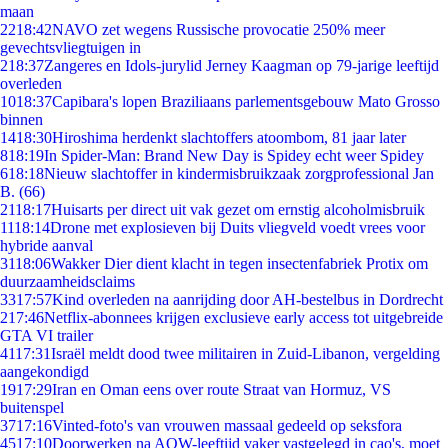
maan
22
18:42
NAVO zet wegens Russische provocatie 250% meer
gevechtsvliegtuigen in
2
18:37
Zangeres en Idols-jurylid Jerney Kaagman op 79-jarige leeftijd
overleden
10
18:37
Capibara's lopen Braziliaans parlementsgebouw Mato Grosso
binnen
14
18:30
Hiroshima herdenkt slachtoffers atoombom, 81 jaar later
8
18:19
In Spider-Man: Brand New Day is Spidey echt weer Spidey
6
18:18
Nieuw slachtoffer in kindermisbruikzaak zorgprofessional Jan
B. (66)
21
18:17
Huisarts per direct uit vak gezet om ernstig alcoholmisbruik
11
18:14
Drone met explosieven bij Duits vliegveld voedt vrees voor
hybride aanval
31
18:06
Wakker Dier dient klacht in tegen insectenfabriek Protix om
duurzaamheidsclaims
33
17:57
Kind overleden na aanrijding door AH-bestelbus in Dordrecht
2
17:46
Netflix-abonnees krijgen exclusieve early access tot uitgebreide
GTA VI trailer
41
17:31
Israël meldt dood twee militairen in Zuid-Libanon, vergelding
aangekondigd
19
17:29
Iran en Oman eens over route Straat van Hormuz, VS
buitenspel
37
17:16
Vinted-foto's van vrouwen massaal gedeeld op seksfora
45
17:10
Doorwerken na AOW-leeftijd vaker vastgelegd in cao's, moet