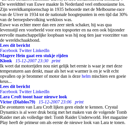
De wereldtitel van Euwe maakte In Nederland veel enthousiasme los.
Zijn wereldkampioenschap in 1935 behoorde met de Melbourne-race
van de Uiver in 1934 tot de nationale hoogtepunten in een tijd dat 30%
van de beroepsbevolking werkloos was.
Euwe was echter meer dan een zeer sterk schaker, hij was qua
levensstijl een voorbeeld voor een topsporter en na een ook bijzonder
eervolle maatschappelijke loopbaan was hij nog tien jaar voorzitter van
de wereldschaakbond.
Lees dit bericht
Facebook
Twitter
LinkedIn
Magere Hein gaat een stukje rijden
Klonk
15-12-2007 23:30
print
Ik weet dat motorrijden nou niet gelijk het eerste is waar je met deze
temperaturen aan denkt, maar als het wat warmer is en je wilt echt
opvallen op je brommer of motor dan is deze
helm
mischien een goeie
keus...
Lees dit bericht
Facebook
Twitter
LinkedIn
Lara Croft toont haar nieuwe look
Victor (Diablos79)
15-12-2007 23:06
print
De avonturen van Lara Croft lijken geen einde te kennen. Crystal
Dynamics is al weer druk bezig met het maken van de volgende Tomb
Raider met als volledige titel: Tomb Raider Underworld. Het magazine
Play heeft de primeur om als eerste de nieuwe look van Lara te tonen.