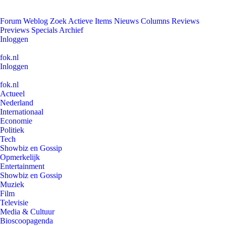
Forum
Weblog
Zoek
Actieve Items
Nieuws
Columns
Reviews
Previews
Specials
Archief
Inloggen
fok.nl
Inloggen
fok.nl
Actueel
Nederland
Internationaal
Economie
Politiek
Tech
Showbiz en Gossip
Opmerkelijk
Entertainment
Showbiz en Gossip
Muziek
Film
Televisie
Media & Cultuur
Bioscoopagenda