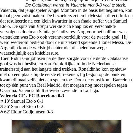
De Catalanen waren in Valencia met 0-3 veel te sterk.
Valencia, dat jeugdspeler Ángel Montoro in de basis liet beginnen, kon
totaal geen vuist maken. De bezoekers zetten in Mestalla direct druk en
dat resulteerde na een klein kwartier in een fraaie treffer van Samuel
Eto'o. De spits van
Barça
werkte zich knap los en verschalkte
vervolgens doelman Santiago Cañizares. Nog voor het half uur was
verstreken was Eto'o ook verantwoordelijk voor de tweede goal. Hij
werd wederom bediend door de uitstekend spelende Lionel Messi. De
Argentijn kon de wedstrijd echter niet uitspelen vanwege
waarschijnlijk een knieblessure.
Toen Eidur Gudjohnsen na de thee zorgde voor de derde Catalaanse
goal was het beslist, en zou Frank Rijkaard in de Nederlandse
trainersstrijd aan het langste eind trekken. Ronaldinho kon opnieuw
niet op een plaats bij de eerste elf rekenen; hij begon op de bank en
kwam ditmaal zelfs niet aan spelen toe. Door de winst komt Barcelona
tot op één punt van Real Madrid, dat morgen nog moet spelen tegen
Osasuna. Valencia blijft sowieso zevende in La Liga.
Valencia CF - FC Barcelona 0-3
13' Samuel Eto'o 0-1
26' Samuel Eto'o 0-2
62' Eidur Gudjohnsen 0-3