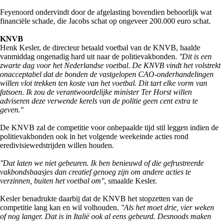
Feyenoord ondervindt door de afgelasting bovendien behoorlijk wat
financiële schade, die Jacobs schat op ongeveer 200.000 euro schat.
KNVB
Henk Kesler, de directeur betaald voetbal van de KNVB, haalde
vanmiddag ongenadig hard uit naar de politievakbonden.
''Dit is een
zwarte dag voor het Nederlandse voetbal. De KNVB vindt het volstrekt
onacceptabel dat de bonden de vastgelopen CAO-onderhandelingen
willen vlot trekken ten koste van het voetbal. Dit tart elke vorm van
fatsoen. Ik zou de verantwoordelijke minister Ter Horst willen
adviseren deze verwende kerels van de politie geen cent extra te
geven.''
De KNVB zal de competitie voor onbepaalde tijd stil leggen indien de
politievakbonden ook in het volgende weekeinde acties rond
eredivisiewedstrijden willen houden.
''Dat laten we niet gebeuren. Ik ben benieuwd of die gefrustreerde
vakbondsbaasjes dan creatief genoeg zijn om andere acties te
verzinnen, buiten het voetbal om''
, smaalde Kesler.
Kesler benadrukte daarbij dat de KNVB het stopzetten van de
competitie lang kan en wil volhouden.
''Als het moet drie, vier weken
of nog langer. Dat is in Italië ook al eens gebeurd. Desnoods maken