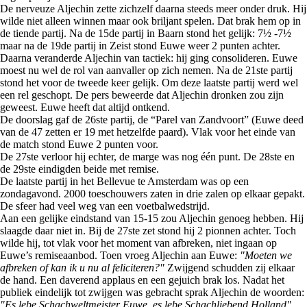
De nerveuze Aljechin zette zichzelf daarna steeds meer onder druk. Hij
wilde niet alleen winnen maar ook briljant spelen. Dat brak hem op in
de tiende partij. Na de 15de partij in Baarn stond het gelijk: 7½ -7½
maar na de 19de partij in Zeist stond Euwe weer 2 punten achter.
Daarna veranderde Aljechin van tactiek: hij ging consolideren. Euwe
moest nu wel de rol van aanvaller op zich nemen. Na de 21ste partij
stond het voor de tweede keer gelijk. Om deze laatste partij werd wel
een rel geschopt. De pers beweerde dat Aljechin dronken zou zijn
geweest. Euwe heeft dat altijd ontkend.
De doorslag gaf de 26ste partij, de “Parel van Zandvoort” (Euwe deed
van de 47 zetten er 19 met hetzelfde paard). Vlak voor het einde van
de match stond Euwe 2 punten voor.
De 27ste verloor hij echter, de marge was nog één punt. De 28ste en
de 29ste eindigden beide met remise.
De laatste partij in het Bellevue te Amsterdam was op een
zondagavond. 2000 toeschouwers zaten in drie zalen op elkaar gepakt.
De sfeer had veel weg van een voetbalwedstrijd.
Aan een gelijke eindstand van 15-15 zou Aljechin genoeg hebben. Hij
slaagde daar niet in. Bij de 27ste zet stond hij 2 pionnen achter. Toch
wilde hij, tot vlak voor het moment van afbreken, niet ingaan op
Euwe’s remiseaanbod. Toen vroeg Aljechin aan Euwe:
"Moeten we
afbreken of kan ik u nu al feliciteren?"
Zwijgend schudden zij elkaar
de hand. Een daverend applaus en een gejuich brak los. Nadat het
publiek eindelijk tot zwijgen was gebracht sprak Aljechin de woorden:
"Es lebe Schachweltmeister Euwe, es lebe Schachliebend Holland".