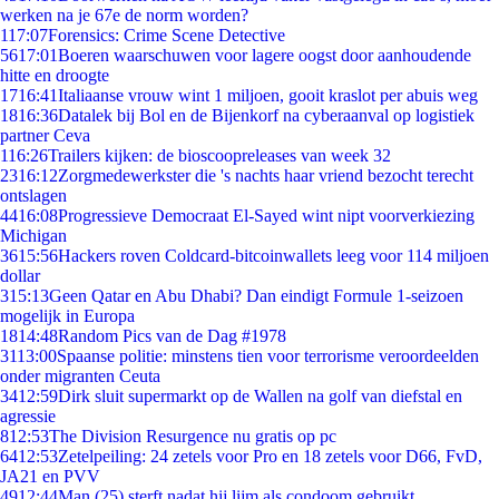
werken na je 67e de norm worden?
1
17:07
Forensics: Crime Scene Detective
56
17:01
Boeren waarschuwen voor lagere oogst door aanhoudende
hitte en droogte
17
16:41
Italiaanse vrouw wint 1 miljoen, gooit kraslot per abuis weg
18
16:36
Datalek bij Bol en de Bijenkorf na cyberaanval op logistiek
partner Ceva
1
16:26
Trailers kijken: de bioscoopreleases van week 32
23
16:12
Zorgmedewerkster die 's nachts haar vriend bezocht terecht
ontslagen
44
16:08
Progressieve Democraat El-Sayed wint nipt voorverkiezing
Michigan
36
15:56
Hackers roven Coldcard-bitcoinwallets leeg voor 114 miljoen
dollar
3
15:13
Geen Qatar en Abu Dhabi? Dan eindigt Formule 1-seizoen
mogelijk in Europa
18
14:48
Random Pics van de Dag #1978
31
13:00
Spaanse politie: minstens tien voor terrorisme veroordeelden
onder migranten Ceuta
34
12:59
Dirk sluit supermarkt op de Wallen na golf van diefstal en
agressie
8
12:53
The Division Resurgence nu gratis op pc
64
12:53
Zetelpeiling: 24 zetels voor Pro en 18 zetels voor D66, FvD,
JA21 en PVV
49
12:44
Man (25) sterft nadat hij lijm als condoom gebruikt