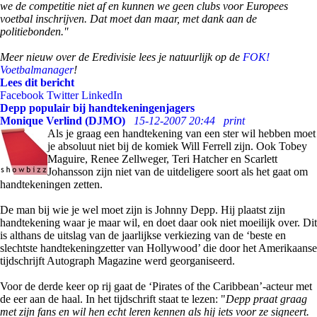
we de competitie niet af en kunnen we geen clubs voor Europees
voetbal inschrijven. Dat moet dan maar, met dank aan de
politiebonden.''
Meer nieuw over de Eredivisie lees je natuurlijk op de
FOK!
Voetbalmanager
!
Lees dit bericht
Facebook
Twitter
LinkedIn
Depp populair bij handtekeningenjagers
Monique Verlind (DJMO)
15-12-2007 20:44
print
Als je graag een handtekening van een ster wil hebben moet
je absoluut niet bij de komiek Will Ferrell zijn. Ook Tobey
Maguire, Renee Zellweger, Teri Hatcher en Scarlett
Johansson zijn niet van de uitdeligere soort als het gaat om
handtekeningen zetten.
De man bij wie je wel moet zijn is Johnny Depp. Hij plaatst zijn
handtekening waar je maar wil, en doet daar ook niet moeilijk over. Dit
is althans de uitslag van de jaarlijkse verkiezing van de ‘beste en
slechtste handtekeningzetter van Hollywood’ die door het Amerikaanse
tijdschrijft Autograph Magazine werd georganiseerd.
Voor de derde keer op rij gaat de ‘Pirates of the Caribbean’-acteur met
de eer aan de haal. In het tijdschrift staat te lezen: "
Depp praat graag
met zijn fans en wil hen echt leren kennen als hij iets voor ze signeert.