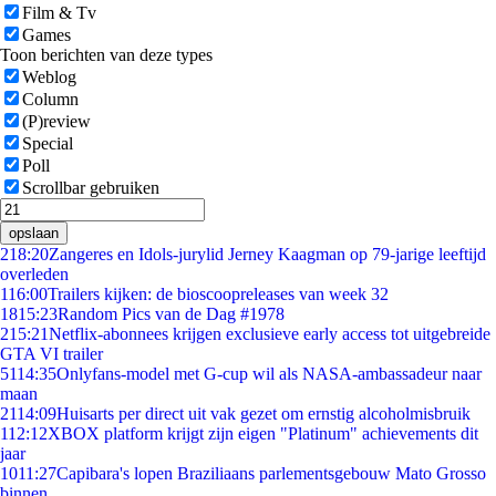
Film & Tv
Games
Toon berichten van deze types
Weblog
Column
(P)review
Special
Poll
Scrollbar gebruiken
opslaan
2
18:20
Zangeres en Idols-jurylid Jerney Kaagman op 79-jarige leeftijd
overleden
1
16:00
Trailers kijken: de bioscoopreleases van week 32
18
15:23
Random Pics van de Dag #1978
2
15:21
Netflix-abonnees krijgen exclusieve early access tot uitgebreide
GTA VI trailer
51
14:35
Onlyfans-model met G-cup wil als NASA-ambassadeur naar
maan
21
14:09
Huisarts per direct uit vak gezet om ernstig alcoholmisbruik
1
12:12
XBOX platform krijgt zijn eigen "Platinum" achievements dit
jaar
10
11:27
Capibara's lopen Braziliaans parlementsgebouw Mato Grosso
binnen