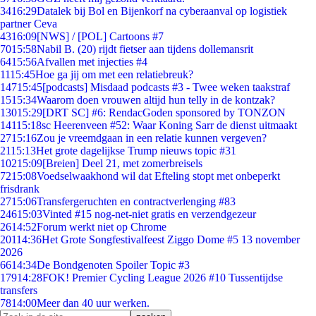
34
16:29
Datalek bij Bol en Bijenkorf na cyberaanval op logistiek
partner Ceva
43
16:09
[NWS] / [POL] Cartoons #7
70
15:58
Nabil B. (20) rijdt fietser aan tijdens dollemansrit
64
15:56
Afvallen met injecties #4
11
15:45
Hoe ga jij om met een relatiebreuk?
147
15:45
[podcasts] Misdaad podcasts #3 - Twee weken taakstraf
15
15:34
Waarom doen vrouwen altijd hun telly in de kontzak?
130
15:29
[DRT SC] #6: RendacGoden sponsored by TONZON
141
15:18
sc Heerenveen #52: Waar Koning Sarr de dienst uitmaakt
27
15:16
Zou je vreemdgaan in een relatie kunnen vergeven?
21
15:13
Het grote dagelijkse Trump nieuws topic #31
102
15:09
[Breien] Deel 21, met zomerbreisels
72
15:08
Voedselwaakhond wil dat Efteling stopt met onbeperkt
frisdrank
27
15:06
Transfergeruchten en contractverlenging #83
246
15:03
Vinted #15 nog-net-niet gratis en verzendgezeur
26
14:52
Forum werkt niet op Chrome
201
14:36
Het Grote Songfestivalfeest Ziggo Dome #5 13 november
2026
66
14:34
De Bondgenoten Spoiler Topic #3
179
14:28
FOK! Premier Cycling League 2026 #10 Tussentijdse
transfers
78
14:00
Meer dan 40 uur werken.