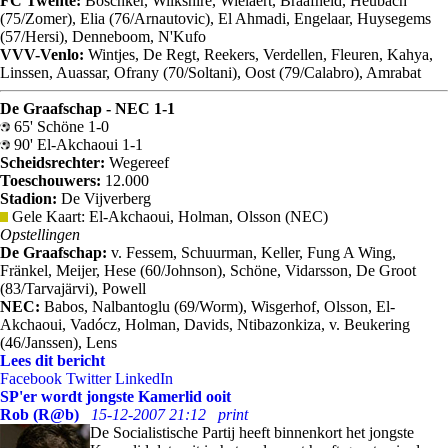
FC Twente:
Boschker, Wilkshire, Wielaert, Braafheid, Heubach
(75/Zomer), Elia (76/Arnautovic), El Ahmadi, Engelaar, Huysegems
(57/Hersi), Denneboom, N'Kufo
VVV-Venlo:
Wintjes, De Regt, Reekers, Verdellen, Fleuren, Kahya,
Linssen, Auassar, Ofrany (70/Soltani), Oost (79/Calabro), Amrabat
De Graafschap - NEC 1-1
65' Schöne 1-0
90' El-Akchaoui 1-1
Scheidsrechter:
Wegereef
Toeschouwers:
12.000
Stadion:
De Vijverberg
Gele Kaart: El-Akchaoui, Holman, Olsson (NEC)
Opstellingen
De Graafschap:
v. Fessem, Schuurman, Keller, Fung A Wing,
Fränkel, Meijer, Hese (60/Johnson), Schöne, Vidarsson, De Groot
(83/Tarvajärvi), Powell
NEC:
Babos, Nalbantoglu (69/Worm), Wisgerhof, Olsson, El-
Akchaoui, Vadócz, Holman, Davids, Ntibazonkiza, v. Beukering
(46/Janssen), Lens
Lees dit bericht
Facebook
Twitter
LinkedIn
SP'er wordt jongste Kamerlid ooit
Rob (R@b)
15-12-2007 21:12
print
De Socialistische Partij heeft binnenkort het jongste