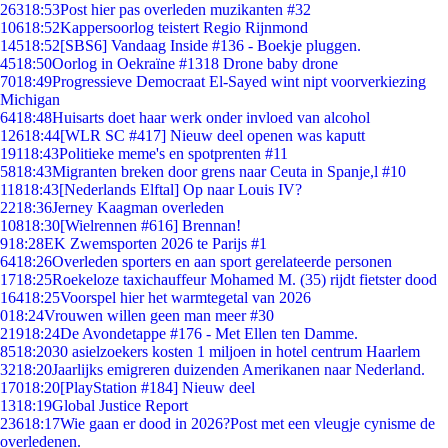
263
18:53
Post hier pas overleden muzikanten #32
106
18:52
Kappersoorlog teistert Regio Rijnmond
145
18:52
[SBS6] Vandaag Inside #136 - Boekje pluggen.
45
18:50
Oorlog in Oekraïne #1318 Drone baby drone
70
18:49
Progressieve Democraat El-Sayed wint nipt voorverkiezing
Michigan
64
18:48
Huisarts doet haar werk onder invloed van alcohol
126
18:44
[WLR SC #417] Nieuw deel openen was kaputt
191
18:43
Politieke meme's en spotprenten #11
58
18:43
Migranten breken door grens naar Ceuta in Spanje,l #10
118
18:43
[Nederlands Elftal] Op naar Louis IV?
22
18:36
Jerney Kaagman overleden
108
18:30
[Wielrennen #616] Brennan!
9
18:28
EK Zwemsporten 2026 te Parijs #1
64
18:26
Overleden sporters en aan sport gerelateerde personen
17
18:25
Roekeloze taxichauffeur Mohamed M. (35) rijdt fietster dood
164
18:25
Voorspel hier het warmtegetal van 2026
0
18:24
Vrouwen willen geen man meer #30
219
18:24
De Avondetappe #176 - Met Ellen ten Damme.
85
18:20
30 asielzoekers kosten 1 miljoen in hotel centrum Haarlem
32
18:20
Jaarlijks emigreren duizenden Amerikanen naar Nederland.
170
18:20
[PlayStation #184] Nieuw deel
13
18:19
Global Justice Report
236
18:17
Wie gaan er dood in 2026?Post met een vleugje cynisme de
overledenen.