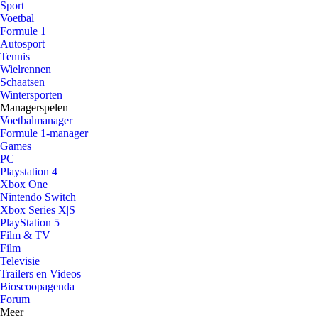
Sport
Voetbal
Formule 1
Autosport
Tennis
Wielrennen
Schaatsen
Wintersporten
Managerspelen
Voetbalmanager
Formule 1-manager
Games
PC
Playstation 4
Xbox One
Nintendo Switch
Xbox Series X|S
PlayStation 5
Film & TV
Film
Televisie
Trailers en Videos
Bioscoopagenda
Forum
Meer