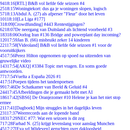
94
18:16
[RTL] B&B vol liefde 6de seizoen #4
25
18:15
Woningtekort: dus ga je woningen slopen, logisch
57
18:13
Abdul A. (27) als afperser "Fleur" door het leven
101
18:10
[La Liga #177]
3
18:09
[Crowdfunding] #443 Rentestijgingen?
62
18:07
De neergang van Duitsland als lichtend voorbeeld #3
183
18:06
Oorlog Iran #136 Bridge and powerplant day incoming?
120
17:59
Jan B. (66) misbruikt zeker 14 kinderen
221
17:58
[Videoland] B&B vol liefde 6de seizoen #1 voor de
vooruitkijkers
45
17:56
Perez Hilton opgenomen op spoed na uitzenden van
gruwelijke video
143
17:54
[AKQ] #3384 Topic met vragen. En soms goede
antwoorden.
77
17:54
Vuelta a España 2026 #1
4
17:51
Poepen tijdens het tandenpoetsen
99
17:46
De Schatkamer van Beeld & Geluid #4
244
17:45
Afbeeldingen die je gemaakt hebt met AI
186
17:42
[SBS6] De Oranjezomer #10 Helene je kan het niet stop
ermee
21
17:41
[Dagboek] Mijn struggles in het dagelijks leven
231
17:37
Weerrecords aan de lopende band
183
17:29
NEC #77: Wat een seizoen is dit zeg
7
17:28
Farhad N. (25) krijgt levenslang voor aanslag Munchen
45
17:27
[Eva vd Wijdeven] geruchten over dakloosheid