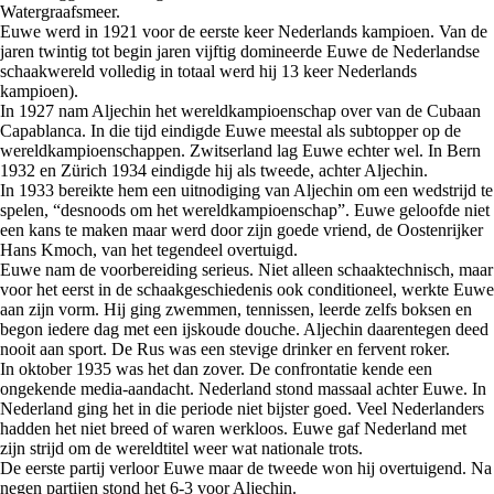
Watergraafsmeer.
Euwe werd in 1921 voor de eerste keer Nederlands kampioen. Van de
jaren twintig tot begin jaren vijftig domineerde Euwe de Nederlandse
schaakwereld volledig in totaal werd hij 13 keer Nederlands
kampioen).
In 1927 nam Aljechin het wereldkampioenschap over van de Cubaan
Capablanca. In die tijd eindigde Euwe meestal als subtopper op de
wereldkampioenschappen. Zwitserland lag Euwe echter wel. In Bern
1932 en Zürich 1934 eindigde hij als tweede, achter Aljechin.
In 1933 bereikte hem een uitnodiging van Aljechin om een wedstrijd te
spelen, “desnoods om het wereldkampioenschap”. Euwe geloofde niet
een kans te maken maar werd door zijn goede vriend, de Oostenrijker
Hans Kmoch, van het tegendeel overtuigd.
Euwe nam de voorbereiding serieus. Niet alleen schaaktechnisch, maar
voor het eerst in de schaakgeschiedenis ook conditioneel, werkte Euwe
aan zijn vorm. Hij ging zwemmen, tennissen, leerde zelfs boksen en
begon iedere dag met een ijskoude douche. Aljechin daarentegen deed
nooit aan sport. De Rus was een stevige drinker en fervent roker.
In oktober 1935 was het dan zover. De confrontatie kende een
ongekende media-aandacht. Nederland stond massaal achter Euwe. In
Nederland ging het in die periode niet bijster goed. Veel Nederlanders
hadden het niet breed of waren werkloos. Euwe gaf Nederland met
zijn strijd om de wereldtitel weer wat nationale trots.
De eerste partij verloor Euwe maar de tweede won hij overtuigend. Na
negen partijen stond het 6-3 voor Aljechin.