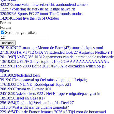
4
23:27
Zomervakantieweerbericht: aanhoudend zomers
1
22:57
Vollering de sterkste na lastige heuvelrit
3
20:59
EA Sports FC 27 toont The Grounds-modus
14
20:46
Long live the 7th of October
Forum
Forum
Scrollbar gebruiken
opslaan
76
19:10
NPO-manager Menno de Boer (47) stuurt dickpics rond
27
19:10
GTA VI #12 GTA VI Extended look 27 Augustus Netflix/YT
201
19:07
[AMV] VS #1312 spammers van de internationale rechtsorde
136
19:05
[UEL/ECL live topic] #160 GOAAAAAAAAAAAAAL
232
19:02
Top 2000 Editie 2025 #243 Alle dikzakken willen op je
lijken
118
19:02
Nederland toen
39
19:01
Droneaanval op Oekrains vliegtuig in Leipzig
176
19:00
[ONLINE] Roddelpraat Topic #21
208
19:00
Russia vs Ukraine #91
245
18:59
Asielzoekers #22 : Het Europese migratiepact gaat in
185
18:56
Israel en Gaza #17
256
18:54
[Dagboek] Veel aan hoofd - Deel 27
11
18:54
Wat is dit jaar de ultieme zomerhit?
229
18:54
Tour de France femmes 2026 #3 Tijd voor de borstcrawl