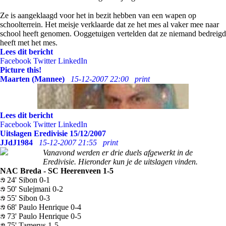
Ze is aangeklaagd voor het in bezit hebben van een wapen op
schoolterrein. Het meisje verklaarde dat ze het mes al vaker mee naar
school heeft genomen. Ooggetuigen vertelden dat ze niemand bedreigd
heeft met het mes.
Lees dit bericht
Facebook
Twitter
LinkedIn
Picture this!
Maarten (Mannee)
15-12-2007 22:00
print
Lees dit bericht
Facebook
Twitter
LinkedIn
Uitslagen Eredivisie 15/12/2007
JJdJ1984
15-12-2007 21:55
print
Vanavond werden er drie duels afgewerkt in de
Eredivisie. Hieronder kun je de uitslagen vinden.
NAC Breda - SC Heerenveen 1-5
24' Sibon 0-1
50' Sulejmani 0-2
55' Sibon 0-3
68' Paulo Henrique 0-4
73' Paulo Henrique 0-5
75' Tamerus 1-5