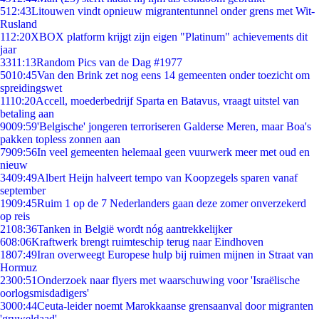
5
12:43
Litouwen vindt opnieuw migrantentunnel onder grens met Wit-
Rusland
1
12:20
XBOX platform krijgt zijn eigen "Platinum" achievements dit
jaar
33
11:13
Random Pics van de Dag #1977
50
10:45
Van den Brink zet nog eens 14 gemeenten onder toezicht om
spreidingswet
11
10:20
Accell, moederbedrijf Sparta en Batavus, vraagt uitstel van
betaling aan
90
09:59
'Belgische' jongeren terroriseren Galderse Meren, maar Boa's
pakken topless zonnen aan
79
09:56
In veel gemeenten helemaal geen vuurwerk meer met oud en
nieuw
34
09:49
Albert Heijn halveert tempo van Koopzegels sparen vanaf
september
19
09:45
Ruim 1 op de 7 Nederlanders gaan deze zomer onverzekerd
op reis
21
08:36
Tanken in België wordt nóg aantrekkelijker
6
08:06
Kraftwerk brengt ruimteschip terug naar Eindhoven
18
07:49
Iran overweegt Europese hulp bij ruimen mijnen in Straat van
Hormuz
23
00:51
Onderzoek naar flyers met waarschuwing voor 'Israëlische
oorlogsmisdadigers'
30
00:44
Ceuta-leider noemt Marokkaanse grensaanval door migranten
'gruweldaad'