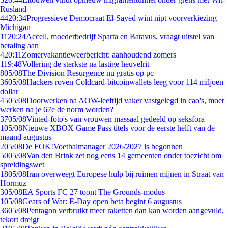
Rusland
44
20:34
Progressieve Democraat El-Sayed wint nipt voorverkiezing
Michigan
11
20:24
Accell, moederbedrijf Sparta en Batavus, vraagt uitstel van
betaling aan
4
20:11
Zomervakantieweerbericht: aanhoudend zomers
1
19:48
Vollering de sterkste na lastige heuvelrit
8
05/08
The Division Resurgence nu gratis op pc
36
05/08
Hackers roven Coldcard-bitcoinwallets leeg voor 114 miljoen
dollar
45
05/08
Doorwerken na AOW-leeftijd vaker vastgelegd in cao's, moet
werken na je 67e de norm worden?
37
05/08
Vinted-foto's van vrouwen massaal gedeeld op seksfora
1
05/08
Nieuwe XBOX Game Pass titels voor de eerste helft van de
maand augustus
2
05/08
De FOK!Voetbalmanager 2026/2027 is begonnen
50
05/08
Van den Brink zet nog eens 14 gemeenten onder toezicht om
spreidingswet
18
05/08
Iran overweegt Europese hulp bij ruimen mijnen in Straat van
Hormuz
3
05/08
EA Sports FC 27 toont The Grounds-modus
1
05/08
Gears of War: E-Day open beta begint 6 augustus
36
05/08
Pentagon verbruikt meer raketten dan kan worden aangevuld,
tekort dreigt