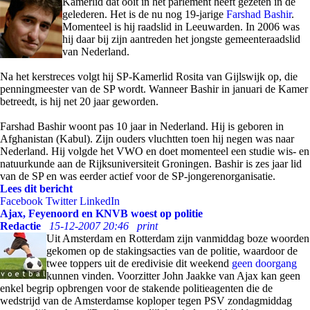
Kamerlid dat ooit in het parlement heeft gezeten in de
gelederen. Het is de nu nog 19-jarige
Farshad Bashir
.
Momenteel is hij raadslid in Leeuwarden. In 2006 was
hij daar bij zijn aantreden het jongste gemeenteraadslid
van Nederland.
Na het kerstreces volgt hij SP-Kamerlid Rosita van Gijlswijk op, die
penningmeester van de SP wordt. Wanneer Bashir in januari de Kamer
betreedt, is hij net 20 jaar geworden.
Farshad Bashir woont pas 10 jaar in Nederland. Hij is geboren in
Afghanistan (Kabul). Zijn ouders vluchtten toen hij negen was naar
Nederland. Hij volgde het VWO en doet momenteel een studie wis- en
natuurkunde aan de Rijksuniversiteit Groningen. Bashir is zes jaar lid
van de SP en was eerder actief voor de SP-jongerenorganisatie.
Lees dit bericht
Facebook
Twitter
LinkedIn
Ajax, Feyenoord en KNVB woest op politie
Redactie
15-12-2007 20:46
print
Uit Amsterdam en Rotterdam zijn vanmiddag boze woorden
gekomen op de stakingsacties van de politie, waardoor de
twee toppers uit de eredivisie dit weekend
geen doorgang
kunnen vinden. Voorzitter John Jaakke van Ajax kan geen
enkel begrip opbrengen voor de stakende politieagenten die de
wedstrijd van de Amsterdamse koploper tegen PSV zondagmiddag