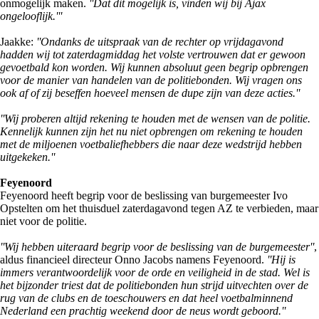
onmogelijk maken.
''Dat dit mogelijk is, vinden wij bij Ajax
ongelooflijk.'''
Jaakke:
''Ondanks de uitspraak van de rechter op vrijdagavond
hadden wij tot zaterdagmiddag het volste vertrouwen dat er gewoon
gevoetbald kon worden. Wij kunnen absoluut geen begrip opbrengen
voor de manier van handelen van de politiebonden. Wij vragen ons
ook af of zij beseffen hoeveel mensen de dupe zijn van deze acties.''
''Wij proberen altijd rekening te houden met de wensen van de politie.
Kennelijk kunnen zijn het nu niet opbrengen om rekening te houden
met de miljoenen voetbaliefhebbers die naar deze wedstrijd hebben
uitgekeken.''
Feyenoord
Feyenoord heeft begrip voor de beslissing van burgemeester Ivo
Opstelten om het thuisduel zaterdagavond tegen AZ te verbieden, maar
niet voor de politie.
''Wij hebben uiteraard begrip voor de beslissing van de burgemeester''
,
aldus financieel directeur Onno Jacobs namens Feyenoord.
''Hij is
immers verantwoordelijk voor de orde en veiligheid in de stad. Wel is
het bijzonder triest dat de politiebonden hun strijd uitvechten over de
rug van de clubs en de toeschouwers en dat heel voetbalminnend
Nederland een prachtig weekend door de neus wordt geboord.''