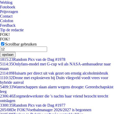
Weblog
Fotoboek
Prijsvragen
Contact
Colofon
Feedback
Tip de redactie
FOK!
FOK!
Scrollbar gebruiken
opslaan
18
15:23
Random Pics van de Dag #1978
51
14:35
Onlyfans-model met G-cup wil als NASA-ambassadeur naar
maan
21
14:09
Huisarts per direct uit vak gezet om ernstig alcoholmisbruik
11
10:32
Drone met explosieven bij Duits vliegveld voedt vrees voor
hybride aanval
54
09:33
Waterschappen slaan alarm wegens droogte: Gereedschapskist
leeg
23
06:40
Zorgmedewerkster die 's nachts haar vriend bezocht terecht
ontslagen
33
00:35
Random Pics van de Dag #1977
2
05/08
De FOK!Voetbalmanager 2026/2027 is begonnen