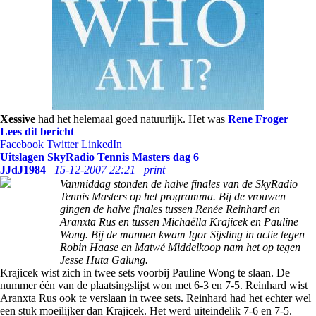
Xessive
had het helemaal goed natuurlijk. Het was
Rene Froger
Lees dit bericht
Facebook
Twitter
LinkedIn
Uitslagen SkyRadio Tennis Masters dag 6
JJdJ1984
15-12-2007 22:21
print
Vanmiddag stonden de halve finales van de SkyRadio
Tennis Masters op het programma. Bij de vrouwen
gingen de halve finales tussen Renée Reinhard en
Aranxta Rus en tussen Michaëlla Krajicek en Pauline
Wong. Bij de mannen kwam Igor Sijsling in actie tegen
Robin Haase en Matwé Middelkoop nam het op tegen
Jesse Huta Galung.
Krajicek wist zich in twee sets voorbij Pauline Wong te slaan. De
nummer één van de plaatsingslijst won met 6-3 en 7-5. Reinhard wist
Aranxta Rus ook te verslaan in twee sets. Reinhard had het echter wel
een stuk moeilijker dan Krajicek. Het werd uiteindelik 7-6 en 7-5.