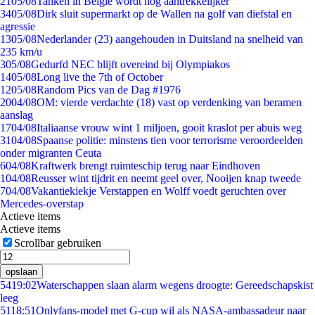
21
05/08
Tanken in België wordt nóg aantrekkelijker
34
05/08
Dirk sluit supermarkt op de Wallen na golf van diefstal en
agressie
13
05/08
Nederlander (23) aangehouden in Duitsland na snelheid van
235 km/u
3
05/08
Gedurfd NEC blijft overeind bij Olympiakos
14
05/08
Long live the 7th of October
12
05/08
Random Pics van de Dag #1976
20
04/08
OM: vierde verdachte (18) vast op verdenking van beramen
aanslag
17
04/08
Italiaanse vrouw wint 1 miljoen, gooit kraslot per abuis weg
31
04/08
Spaanse politie: minstens tien voor terrorisme veroordeelden
onder migranten Ceuta
6
04/08
Kraftwerk brengt ruimteschip terug naar Eindhoven
1
04/08
Reusser wint tijdrit en neemt geel over, Nooijen knap tweede
7
04/08
Vakantiekiekje Verstappen en Wolff voedt geruchten over
Mercedes-overstap
Actieve items
Actieve items
Scrollbar gebruiken
opslaan
54
19:02
Waterschappen slaan alarm wegens droogte: Gereedschapskist
leeg
51
18:51
Onlyfans-model met G-cup wil als NASA-ambassadeur naar