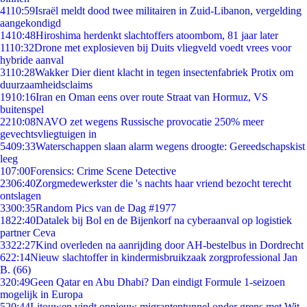
41
10:59
Israël meldt dood twee militairen in Zuid-Libanon, vergelding
aangekondigd
14
10:48
Hiroshima herdenkt slachtoffers atoombom, 81 jaar later
11
10:32
Drone met explosieven bij Duits vliegveld voedt vrees voor
hybride aanval
31
10:28
Wakker Dier dient klacht in tegen insectenfabriek Protix om
duurzaamheidsclaims
19
10:16
Iran en Oman eens over route Straat van Hormuz, VS
buitenspel
22
10:08
NAVO zet wegens Russische provocatie 250% meer
gevechtsvliegtuigen in
54
09:33
Waterschappen slaan alarm wegens droogte: Gereedschapskist
leeg
1
07:00
Forensics: Crime Scene Detective
23
06:40
Zorgmedewerkster die 's nachts haar vriend bezocht terecht
ontslagen
33
00:35
Random Pics van de Dag #1977
18
22:40
Datalek bij Bol en de Bijenkorf na cyberaanval op logistiek
partner Ceva
33
22:27
Kind overleden na aanrijding door AH-bestelbus in Dordrecht
6
22:14
Nieuw slachtoffer in kindermisbruikzaak zorgprofessional Jan
B. (66)
3
20:49
Geen Qatar en Abu Dhabi? Dan eindigt Formule 1-seizoen
mogelijk in Europa
5
20:44
Litouwen vindt opnieuw migrantentunnel onder grens met Wit-