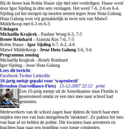
Bij de heren kan Robin Haase zijn titel niet verdedigen. Haase werd
door Igor Sijsling in drie sets verslagen. Het werd 7-6, 2-6 en 6-4.
Sijsling zal het morgen op moeten nemen tegen Jesse Huta Galung.
Huta Galung won vrij gemakkelijk in twee sets van Matwé
Middelkoop met 6-3 en 6-3.
Uitslagen
Michaëlla Krajicek
- Pauline Wong 6-3, 7-5
Renée Reinhard
- Aranxta Rus 7-6, 7-5
Robin Haase -
Igor Sijsling
6-7, 6-2, 4-6
Matwé Middelkoop -
Jesse Huta Galung
3-6, 3-6
Programma zondag
Michaëlla Krajicek - Renée Reinhard
Igor Sijsling - Jesse Huta Galung
Lees dit bericht
Facebook
Twitter
LinkedIn
10-jarig meisje gepakt voor 'wapenbezit'
Brendon (Surveillance-Fiets)
15-12-2007 22:12
print
Een 10-jarig meisje uit de Amerikaanse staat Florida is
gearresteerd omdat ze een mes mee naar school had
genomen.
Medewerkers van de school zagen haar tijdens de lunch haar eten
snijden met een van huis meegebracht 'steakmes'. Ze pakten het mes
van haar af en belden de politie. Die kwamen haar arresteren en
brachten haar naar een instelling voor jonge criminelen.