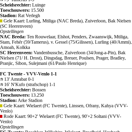
Scheidsrechter:
Luinge
Toeschouwers:
15.500
Stadion:
Rat Verlegh
Gele Kaart: Lurling, Mtiliga (NAC Breda), Zuiverloon, Bak Nielsen
(SC Heerenveen)
Opstellingen
NAC Breda:
Ten Rouwelaar, Elshot, Penders, Zwaanswijk, Mtiliga,
Stam, Fehér (59/Tamerus), v. Gessel (75/Gilissen), Lurling (40/Ammi),
Amoah, Kolkka
SC Heerenveen:
Vandenbussche, Zuiverloon (34/Jong-a-Pin), Bak
Nielsen (71/ H. Drost), Dingsdag, Breuer, Poulsen, Prager, Bradley,
Pranjic, Sibon, Sulejmani (61/Paulo Henrique)
FC Twente - VVV-Venlo 1-1
13' Amrabat 0-1
16' N'Kufo (strafschop) 1-1
Scheidsrechter:
Bossen
Toeschouwers:
13.250
Stadion:
Arke Stadion
Gele Kaart: Wielaert (FC Twente), Linssen, Ofrany, Kahya (VVV-
Venlo)
Rode Kaart: 90+2' Wielaert (FC Twente), 90'+2 Soltani (VVV-
Venlo)
Opstellingen